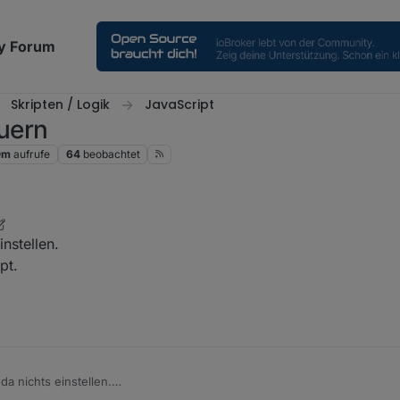
y Forum
Skripten / Logik
JavaScript
uern
0m
aufrufe
64
beobachtet
4. Juni 2026, 17:55
nstellen.
pt.
da nichts einstellen.
m Javascript.