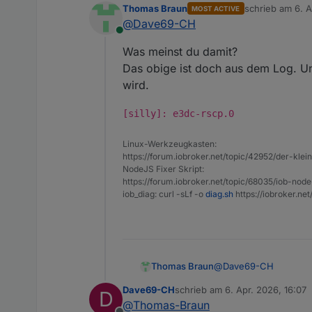
Thomas Braun
schrieb am
6. A
MOST ACTIVE
Aber danke für Deine B
zuletzt editier
@
Dave69-CH
Online
Was meinst du damit?
Das obige ist doch aus dem Log. Und 
wird.
[silly]: e3dc-rscp.0
Linux-Werkzeugkasten:
https://forum.iobroker.net/topic/42952/der-kle
NodeJS Fixer Skript:
https://forum.iobroker.net/topic/68035/iob-node
iob_diag: curl -sLf -o
diag.sh
https://iobroker.ne
@
Dave69-CH
Thomas Braun
Dave69-CH
schrieb am
6. Apr. 2026, 16:07
D
Was meinst du damit?
zuletzt editiert von
@
Thomas-Braun
Das obige ist doch aus