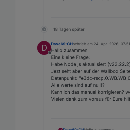
18 Tagen später
Dave69-CH
schrieb am
24. Apr. 2026, 07:51
D
zuletzt editiert von
Hallo zusammen
Offline
Eine kleine Frage:
Habe Node js aktualisiert (v22.22.2
Jezt seht aber auf der Wallbox Sei
Datenpunkt: "e3dc-rscp.0.WB.WB_
Alle werte sind auf null!?
Kann ich das manuel korrigieren? w
Vielen dank zum voraus für Eure hil
Dave69-CH
Hallo zusammen
D