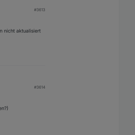
#3613
 nicht aktualisiert
#3614
 aktualisiert werden.
en?)