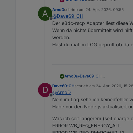
Eine kleine Frage:
ArnoD
schrieb am
24. Apr. 2026, 09:55
A
Habe Node js aktualisiert
zuletzt editiert von
@
Dave69-CH
Jezt seht aber auf der W
Offline
Datenpunkt: "e3dc-rsc
Der e3dc-rscp Adapter liest diese We
Alle werte sind auf null!?
Wenn da nichts übermittelt wird hilf
Kann ich das manuel kor
werden.
Vielen dank zum voraus fü
Hast du mal im LOG geprüft ob da ev
ArnoD
@
Dave69-CH
A
Der e3dc-rscp Adapter liest di
Dave69-CH
schrieb am
24. Apr. 2026, 15:2
D
Wenn da nichts übermittelt wird
zuletzt editiert von
@
ArnoD
Hast du mal im LOG geprüft ob 
Offline
Nein im Log sehe ich keinenfehler wa
Habe nur den Node js aktualisiert u
Was ich seit längerem (seit charge c
ERROR WB_REQ_ENERGY_ALL
ERROR WB_REQ_PM-POWER_L1