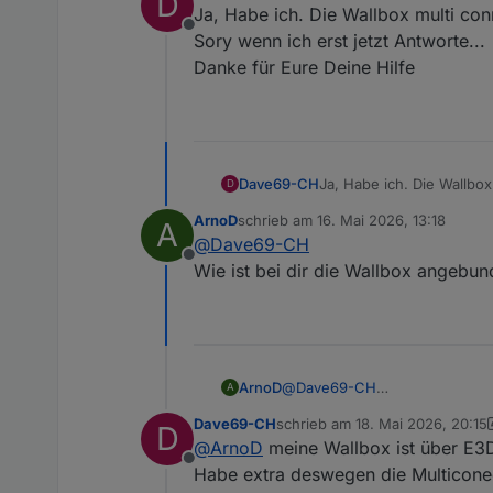
D
Ja, Habe ich. Die Wallbox multi conn
Offline
Sory wenn ich erst jetzt Antworte...
Danke für Eure Deine Hilfe
Dave69-CH
Ja, Habe ich. Die Wallbox 
D
Sory wenn ich erst jetzt 
ArnoD
schrieb am
16. Mai 2026, 13:18
A
Danke für Eure Deine Hil
zuletzt editiert von
@
Dave69-CH
Offline
Wie ist bei dir die Wallbox angeb
ArnoD
@
Dave69-CH
A
Wie ist bei dir die Wallbox 
Dave69-CH
schrieb am
18. Mai 2026, 20:15
D
zuletzt editiert von Dave69-CH
@
ArnoD
meine Wallbox ist über E3
Offline
Habe extra deswegen die Multicone