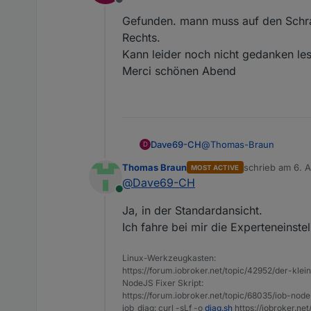
Offline
wird.
[silly]: e3dc-rsc
Gefunden. mann muss auf den Schrau
Rechts.
Kann leider noch nicht gedanken les
Merci schönen Abend
@
Thomas-Braun
Dave69-CH
D
Thomas Braun
schrieb am
6. A
MOST ACTIVE
Gefunden. mann muss auf
zuletzt editiert 
@
Dave69-CH
Rechts.
Online
Kann leider noch nicht g
Ja, in der Standardansicht.
Merci schönen Abend
Ich fahre bei mir die Experteneinste
Linux-Werkzeugkasten:
https://forum.iobroker.net/topic/42952/der-kle
NodeJS Fixer Skript:
https://forum.iobroker.net/topic/68035/iob-node
iob_diag: curl -sLf -o
diag.sh
https://iobroker.ne