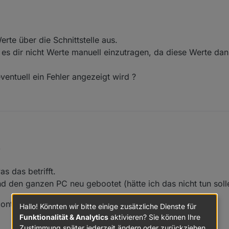
 (v22.22.2) und das system neu gestartet.
allbox Seite bei: " Energiezähler Wallbox 000kWh"
p.0.WB.WB_0.ENERGY_ALL"
rte über die Schnittstelle aus.
t es dir nicht Werte manuell einzutragen, da diese Werte dann
rigieren? wen Ja. wo und wie?
r Eure hilfe.
entuell ein Fehler angezeigt wird ?
ese Werte über die Schnittstelle aus.
8
 hilft es dir nicht Werte manuell einzutragen, da diese Werte dann nicht
da eventuell ein Fehler angezeigt wird ?
s das betrifft.
nd den ganzen PC neu gebootet (hätte ich das nicht tun soll
ontrol läuft) habe ist 4 warn.
Hallo! Könnten wir bitte einige zusätzliche Dienste für
Funktionalität & Analytics
aktivieren? Sie können Ihre
Zustimmung später jederzeit ändern oder zurückziehen.