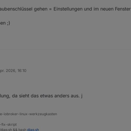
p.0
benschlüssel gehen = Einstellungen und im neuen Fenster 
en ;)
pr. 2026, 16:10
 den Schraubenschlüssel gehen = Einstellungen und im neuen Fenster
von
edanken lesen ;)
llung, da sieht das etwas anders aus. j
ine-iobroker-linux-werkzeugkasten
-fix-skript
t/diag.sh && bash
diag.sh