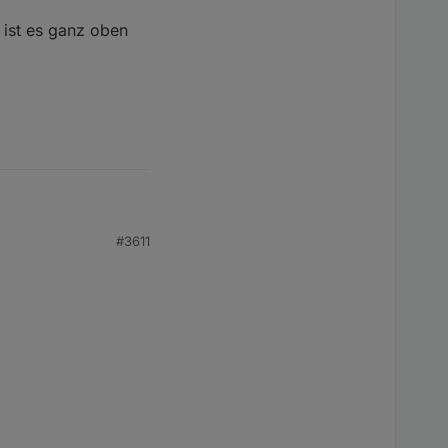
ist es ganz oben
#3611
 ist es ganz oben