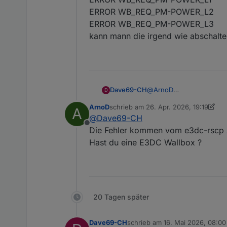
ERROR WB_REQ_PM-POWER_L2
ERROR WB_REQ_PM-POWER_L3
kann mann die irgend wie abschalten
@
ArnoD
Dave69-CH
D
Nein im Log sehe ich kein
ArnoD
schrieb am
26. Apr. 2026, 19:19
A
Habe nur den Node js akt
Was ich seit längerem (sei
zuletzt editiert von ArnoD
@
Dave69-CH
ERROR WB_REQ_ENERGY
Offline
ERROR WB_REQ_PM-POW
Die Fehler kommen vom e3dc-rscp 
ERROR WB_REQ_PM-POW
Hast du eine E3DC Wallbox ?
ERROR WB_REQ_PM-POW
kann mann die irgend wie
20 Tagen später
Dave69-CH
schrieb am
16. Mai 2026, 08:00
zuletzt editiert von