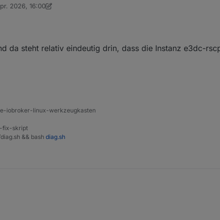
pr. 2026, 16:00
emühungen.
t von Thomas Braun
4. Juni 2026, 18:02
da steht relativ eindeutig drin, dass die Instanz e3dc-rscp
ine-iobroker-linux-werkzeugkasten
-fix-skript
t/diag.sh && bash
diag.sh
 dem Log. Und da steht relativ eindeutig drin, dass die Instanz e3dc-rscp