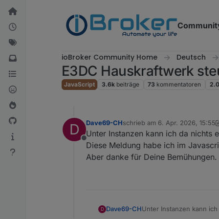
Weiter zum Inhalt
Communit
ioBroker Community Home
Deutsch
E3DC Hauskraftwerk ste
JavaScript
3.6k
beiträge
73
kommentatoren
2.
Dave69-CH
schrieb am
6. Apr. 2026, 15:55
D
zuletzt editiert von Dave69-CH
Unter Instanzen kann ich da nichts ei
Offline
Diese Meldung habe ich im Javascri
Aber danke für Deine Bemühungen.
Dave69-CH
Unter Instanzen kann ich 
D
Diese Meldung habe ich i