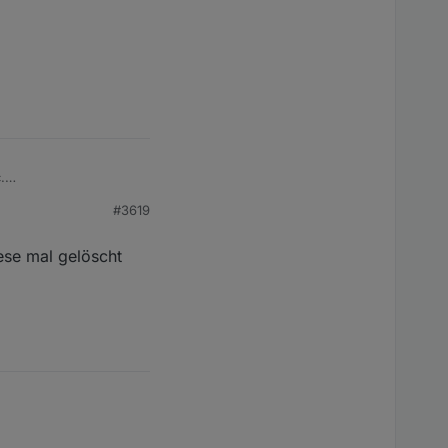
.
#3619
ese mal gelöscht