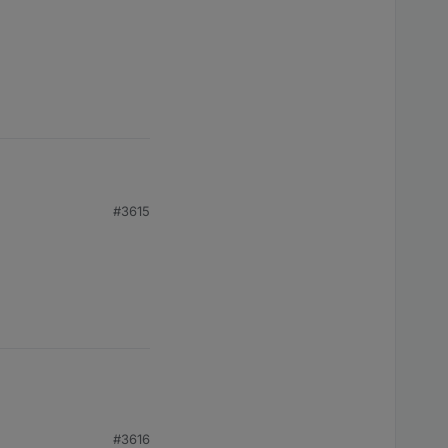
#3615
n?)
#3616