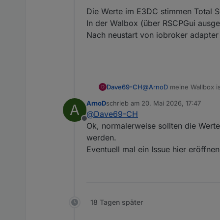
Die Werte im E3DC stimmen Total So
In der Walbox (über RSCPGui ausgel
Nach neustart von iobroker adapter 
@
ArnoD
meine Wallbox i
Dave69-CH
D
Habe extra deswegen die
ArnoD
schrieb am
20. Mai 2026, 17:47
A
Die Werte im E3DC stimmen
zuletzt editiert von
@
Dave69-CH
In der Walbox (über RSCP
Offline
Nach neustart von iobrok
Ok, normalerweise sollten die Werte
werden.
Eventuell mal ein Issue hier eröffne
18 Tagen später