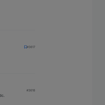
#3617
#3618
dc.