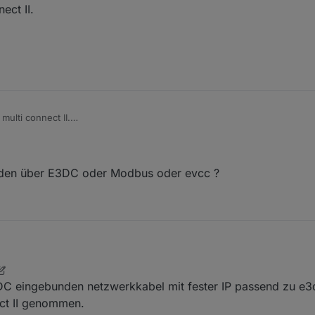
ect II.
multi connect II.
Antworte...
fe
unden über E3DC oder Modbus oder evcc ?
angebunden über E3DC oder Modbus oder evcc ?
DC eingebunden netzwerkkabel mit fester IP passend zu e3
ct II genommen.