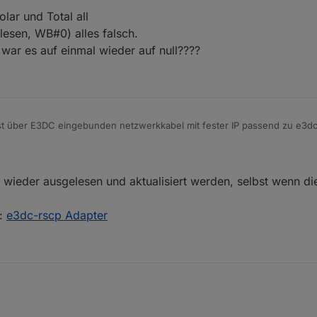
lar und Total all
esen, WB#0) alles falsch.
war es auf einmal wieder auf null????
st über E3DC eingebunden netzwerkkabel mit fester IP passend zu e3dc
 Multiconect II genommen.
 Total Solar und Total all
Gui ausgelesen, WB#0) alles falsch.
er adapter war es auf einmal wieder auf null????
 wieder ausgelesen und aktualisiert werden, selbst wenn di
n:
e3dc-rscp Adapter