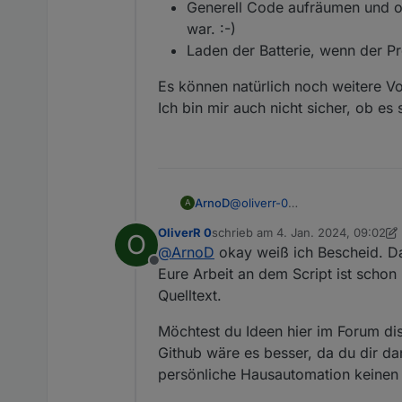
Generell Code aufräumen und o
war. :-)
Laden der Batterie, wenn der Pr
Es können natürlich noch weitere 
Ich bin mir auch nicht sicher, ob es 
@
oliverr-0
ArnoD
A
Ok, jetzt verstehe ich, was du 
OliverR 0
schrieb am
4. Jan. 2024, 09:02
O
Hier geht es eigentlich nur um
Die Views, was dir fehlen, ha
zuletzt editiert von OliverR 0
1. Ap
@
ArnoD
okay weiß ich Bescheid. D
Der Heizstab ist da nicht ent
01_Batterie
z.B ist eine Liste 
Offline
28_E3DC_WR_Diagramm
fehlt
Da jeder unterschiedlichen Ko
Eure Arbeit an dem Script ist scho
17_Stromzähler_Tag und 17_S
Nenner, das E3DC-Hauskraftwer
Quelltext.
Eigenverbrauch, Einspeisung, B
Was soll noch alles umgesetzt
vorhanden sein muss, um seine
Möchtest du Ideen hier im Forum dis
Wenn die Wallbox Ladereg
Github wäre es besser, da du dir d
Es können natürlich noch wei
aktuell sind es noch zwei
persönliche Hausautomation keinen 
Ich bin mir auch nicht sicher, o
Bei der Integration Heiz
könntest du aber unterst