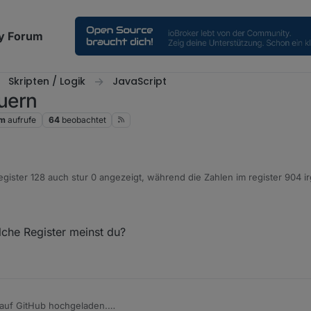
y Forum
Skripten / Logik
JavaScript
uern
1m
aufrufe
64
beobachtet
Register 128 auch stur 0 angezeigt, während die Zahlen im register 904 
afür Reg. 3376 für den aktuellen Ladevorgang einigermaßen stimmig, wä
nes Skriptes auch 0 zeigt...
ze...
lche Register meinst du?
auf GitHub hochgeladen.