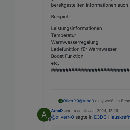
bereitgestellten Informationen auc
Beispiel :
Leistungsinformationen
Temperatur
Warmwasserregelung
Ladefunktion für Warmwasser
Boost Funktion
etc.
###########################
@
ArnoD
okay weiß ich Besc
OliverR 0
O
Eure Arbeit an dem Script i
ArnoD
schrieb am
4. Jan. 2024, 12:26
A
Quelltext.
Möchtest du Ideen hier im F
zuletzt editiert von
@
oliverr-0
sagte in
E3DC Hauskraft
wäre es besser, da du dir 
Offline
Hausautomation keinen Scha
Folgende Views habe ich eb
28_E3DC_Zell_Temp_Diagra