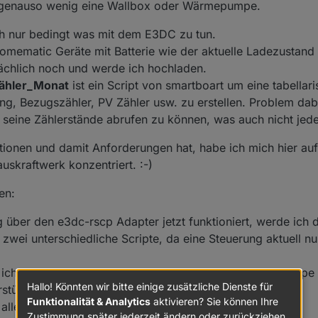
n, genauso wenig eine Wallbox oder Wärmepumpe.
ch nur bedingt was mit dem E3DC zu tun.
 Homematic Geräte mit Batterie wie der aktuelle Ladezustand i
sächlich noch und werde ich hochladen.
zähler_Monat
ist ein Script von smartboart um eine tabellar
g, Bezugszähler, PV Zähler usw. zu erstellen. Problem dabe
eine Zählerstände abrufen zu können, was auch nicht jede
tionen und damit Anforderungen hat, habe ich mich hier auf
kraftwerk konzentriert. :-)
en:
über den e3dc-rscp Adapter jetzt funktioniert, werde ich 
ch zwei unterschiedliche Scripte, da eine Steuerung aktuell 
in ich noch am überlegen, da ich eine Lambda-Wärmepumpe 
Hallo! Könnten wir bitte einige zusätzliche Dienste für
rstützen oder übernehmen. :-)
Funktionalität & Analytics
aktivieren? Sie können Ihre
lle nötigen Informationen zu haben bei Problemen.
Zustimmung später jederzeit ändern oder zurückziehen.