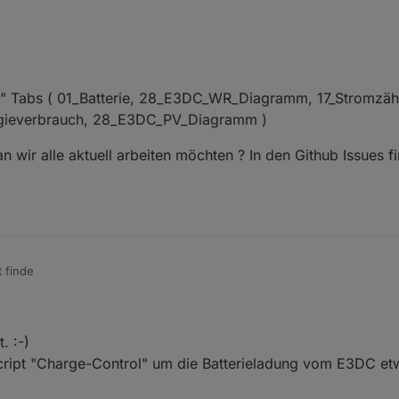
:-)
 GitHub zu finden sein oder habe ich was vergessen hochzuladen?
ie" Tabs ( 01_Batterie, 28_E3DC_WR_Diagramm, 17_Stromzäh
rgieverbrauch, 28_E3DC_PV_Diagramm )
n wir alle aktuell arbeiten möchten ? In den Github Issues fi
t finde
ste, woran wir alle aktuell arbeiten möchten ? In den Github Issues finde 
r "Energie" Tabs ( 01_Batterie, 28_E3DC_WR_Diagramm, 17_Stromzähler_T
 21_Energieverbrauch, 28_E3DC_PV_Diagramm )
. :-)
 Script "Charge-Control" um die Batterieladung vom E3DC et