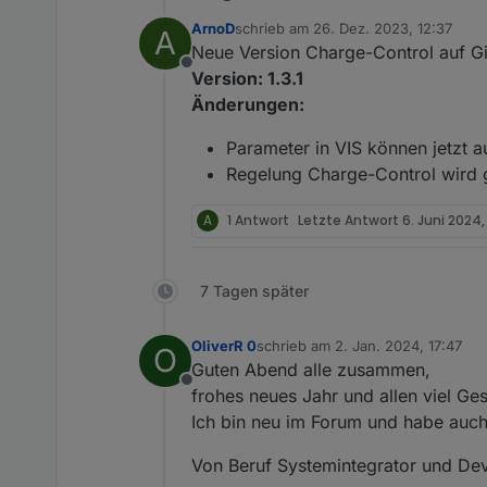
Version: 1.2.14
ArnoD
schrieb am
26. Dez. 2023, 12:37
A
Änderungen:
Fehler behoben, dass die
zuletzt editiert von
Neue Version Charge-Control auf G
nach Ladeende nicht auf 
Offline
ausgeschaltet wird.
Version: 1.3.1
Änderungen:
Parameter in VIS können jetzt a
Regelung Charge-Control wird g
A
1 Antwort
Letzte Antwort
6. Juni 2024
7 Tagen später
OliverR 0
schrieb am
2. Jan. 2024, 17:47
O
zuletzt editiert von
Guten Abend alle zusammen,
Offline
frohes neues Jahr und allen viel Ge
Ich bin neu im Forum und habe auc
Von Beruf Systemintegrator und De