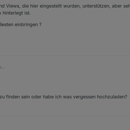
d Views, die hier eingestellt wurden, unterstützen, aber se
interlegt ist.
Besten einbringen ?
,
 viel Gesundheit.
abe auch seit Anfang 2023 einen E3DC S10 Pro mit MyPV Heizstab.
 und DevOps Engineer.
ionen und Views, die hier eingestellt wurden, unterstützen, aber sehe a
hinterlegt ist.
ub zu finden sein oder habe ich was vergessen hochzuladen?
zung am Besten einbringen ?