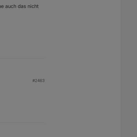
he auch das nicht
#2463
uch das nicht alles in