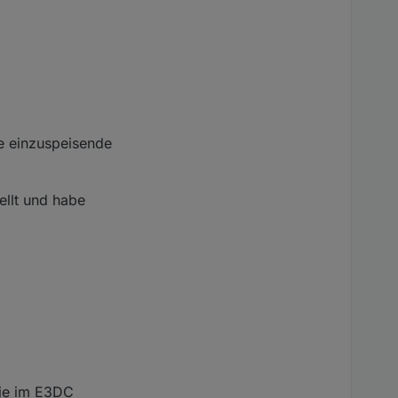
rgesehen war. :-)
e einzuspeisende
ellt und habe
die im E3DC