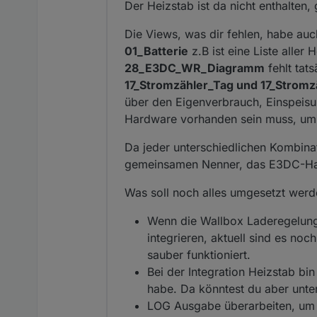
Der Heizstab ist da nicht enthalte
Die Views, was dir fehlen, habe au
01_Batterie
z.B ist eine Liste aller
28_E3DC_WR_Diagramm
fehlt tat
17_Stromzähler_Tag und 17_Strom
über den Eigenverbrauch, Einspeisun
Hardware vorhanden sein muss, um s
Da jeder unterschiedlichen Kombina
gemeinsamen Nenner, das E3DC-Haus
Was soll noch alles umgesetzt werd
Wenn die Wallbox Laderegelung 
integrieren, aktuell sind es no
sauber funktioniert.
Bei der Integration Heizstab b
habe. Da könntest du aber unte
LOG Ausgabe überarbeiten, um a