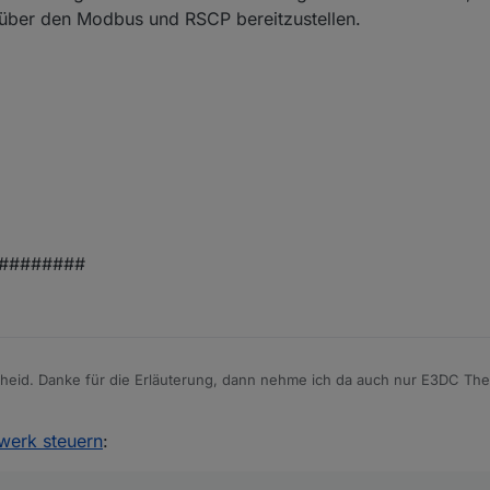
h über den Modbus und RSCP bereitzustellen.
########
heid. Danke für die Erläuterung, dann nehme ich da auch nur E3DC Th
st schon beeindruckend , habt euch sehr viel Mühe gegeben und gut do
orum diskutieren oder soll ich lieber Github Issue dafür aufmachen ? Ic
werk steuern
:
dann auch die Codeanderungen anschauen und vergleichen kannst, dami
den erleidet :-)
enfalls noch gesehen, die fehlen:
mm