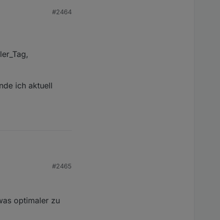
#2464
ler_Tag,
nde ich aktuell
#2465
ich aktuell keine
ag,
was optimaler zu