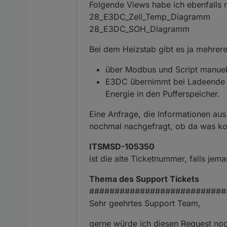
Folgende Views habe ich ebenfalls 
LOG Ausgabe überarbeiten
Generell Code aufräumen
28_E3DC_Zell_Temp_Diagramm
Laden der Batterie, wenn 
28_E3DC_SOH_Diagramm
Bei dem Heizstab gibt es ja mehrer
über Modbus und Script manuel
E3DC übernimmt bei Ladeende Va
Energie in den Pufferspeicher.
Eine Anfrage, die Informationen aus
nochmal nachgefragt, ob da was k
ITSMSD-105350
ist die alte Ticketnummer, falls je
Thema des Support Tickets
###########################
Sehr geehrtes Support Team,
gerne würde ich diesen Request no