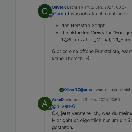
Hi, bin für Hilfe immer dankbar 
OliverR 0
schrieb am
3. Jan. 2024, 08:27
O
Es sollte eigentlich alles auf
zuletzt editiert von
@
arnod
was ich aktuell nicht finde
Offline
das Heizstab Script
die aktuellen Views für "Energ
17_Stromzähler_Monat, 21_Ene
Gibt es eine offene Punkteliste, wora
keine Themen :-)
@
arnod
was ich aktuell nich
OliverR 0
O
ArnoD
schrieb am
3. Jan. 2024, 13:50
A
das Heizstab Script
zuletzt editiert von
@
oliverr-0
Gibt es eine offene Punkteli
die aktuellen Views fü
Offline
Themen :-)
17_Stromzähler_Monat,
Ok, jetzt verstehe ich, was du meinst
Hier geht es eigentlich nur um ein
gestalten.