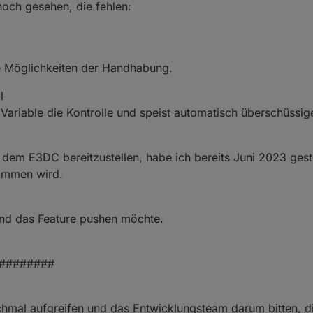
noch gesehen, die fehlen:
, um alle nötigen Informationen zu haben bei Problemen.
 und optimieren. Da immer wieder was dazugekommen ist, was nicht vo
der Preis an der Strombörse am billigsten ist (Awattar usw.)
e Möglichkeiten der Handhabung.
l
riable die Kontrolle und speist automatisch überschüssig
 dem E3DC bereitzustellen, habe ich bereits Juni 2023 gest
ommen wird.
mand das Feature pushen möchte.
########
chmal aufgreifen und das Entwicklungsteam darum bitten, 