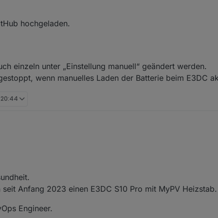
 neue Objekt-ID "0_userdata.0.Charge_Control.Allgemein.Akt_Berechne
itHub hochgeladen.
0 gesetzt wurde. Die Ladeleistung wird jetzt auch berechnet, wenn „Au
uch einzeln unter „Einstellung manuell“ geändert werden.
estoppt, wenn manuelles Laden der Batterie beim E3DC akt
, 20:44
sundheit.
h seit Anfang 2023 einen E3DC S10 Pro mit MyPV Heizstab.
vOps Engineer.