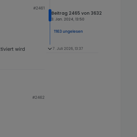
#2461
te_Ladeleistung_W"
Beitrag 2465 von 3632
tomatik Laderegelung“
3. Jan. 2024, 13:50
1163 ungelesen
iviert wird
7. Juli 2026, 13:37
#2462