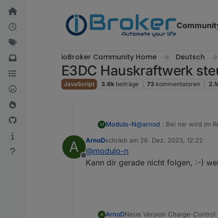
Weiter zum Inhalt
Communit
ioBroker Community Home
Deutsch
E3DC Hauskraftwerk ste
JavaScript
3.6k
beiträge
73
kommentatoren
2.
Modulo-N
@
arnod
: Bei mir wird im 
M
ergeben. Allerdings ist d
ArnoD
schrieb am
26. Dez. 2023, 12:22
A
entsprechende Register dei
zuletzt editiert von
@
modulo-n
Irgendwie seltsam das Gan
Offline
Kann dir gerade nicht folgen, :-) we
Neue Version Charge-Control 
ArnoD
A