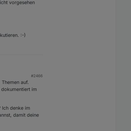
icht vorgesehen
kutieren. :-)
#2466
maler zu gestalten.
C Themen auf.
kleinsten gemeinsamen
t dokumentiert im
ersicht über den
 die Hardware
? Ich denke im
uch integrieren,
nnst, damit deine
uber funktioniert.
. :-)
in Heizstab habe. Da