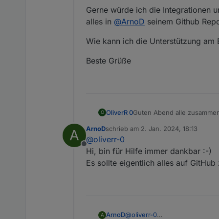
Gerne würde ich die Integrationen un
alles in
@
ArnoD
seinem Github Repo h
Wie kann ich die Unterstützung am 
Beste Grüße
Guten Abend alle zusammen
OliverR 0
O
frohes neues Jahr und allen
ArnoD
schrieb am
2. Jan. 2024, 18:13
A
Ich bin neu im Forum und h
Von Beruf Systemintegrator
zuletzt editiert von
@
oliverr-0
Offline
Gerne würde ich die Integrat
Hi, bin für Hilfe immer dankbar :-)
@
ArnoD
seinem Github Repo 
Es sollte eigentlich alles auf GitH
Wie kann ich die Unterstüt
Beste Grüße
ArnoD
@
oliverr-0
A