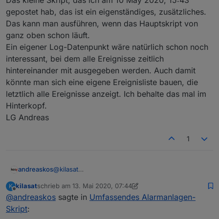
Das kleine Skript, das ich am 10 May 2020, 15:43
verarbeitet man diese.
gepostet hab, das ist ein eigenständiges, zusätzliches.
Das kann man ausführen, wenn das Hauptskript von
ganz oben schon läuft.
Ein eigener Log-Datenpunkt wäre natürlich schon noch
interessant, bei dem alle Ereignisse zeitlich
hintereinander mit ausgegeben werden. Auch damit
könnte man sich eine eigene Ereignisliste bauen, die
letztlich alle Ereignisse anzeigt. Ich behalte das mal im
Hinterkopf.
LG Andreas
1
@
kilasat
andreaskos
Habe das Setzten des Ready-Datenpunkts
kilasat
schrieb am
13. Mai 2020, 07:44
K
überarbeitet. Das Verhalten bei dir konkret kann
LG
zuletzt editiert von kilasat
Offline
@
andreaskos
sagte in
Umfassendes Alarmanlagen-
ich zwar momentan nicht nachvollziehen, aber es
Andreas
war definitiv noch nicht ganz in Ordnung.
Skript
:
Neue Version oben im ersten Thread.