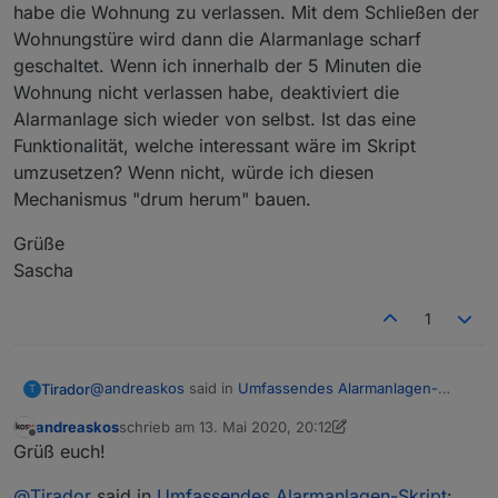
habe die Wohnung zu verlassen. Mit dem Schließen der
Wohnungstüre wird dann die Alarmanlage scharf
geschaltet. Wenn ich innerhalb der 5 Minuten die
Wohnung nicht verlassen habe, deaktiviert die
Alarmanlage sich wieder von selbst. Ist das eine
Funktionalität, welche interessant wäre im Skript
umzusetzen? Wenn nicht, würde ich diesen
Mechanismus "drum herum" bauen.
Grüße
Sascha
1
@
andreaskos
said in
Umfassendes Alarmanlagen-
Tirador
T
Skript
:
andreaskos
schrieb am
13. Mai 2020, 20:12
zuletzt editiert von andreaskos
Offline
@
kilasat
Grüß euch!
Du kannst auch einfach die Bezeichnung der
Noch genialer wäre es wenn die Aufzählungen durch
Aufzählungen im Skript ändern auf:
@
Tirador
said in
Umfassendes Alarmanlagen-Skript
: