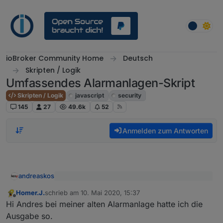
Weiter zum Inhalt
ioBroker Community Home
Deutsch
Skripten / Logik
Umfassendes Alarmanlagen-Skript
Skripten / Logik
javascript
security
145
27
49.6k
52
Anmelden zum Antworten
andreaskos
Ich möchte ja eine Liste welcher Aktor in den
Homer.J.
schrieb am
10. Mai 2020, 15:37
jeweiligen DP ist.
zuletzt editiert von
Offline
Vielleicht noch zum Verständnis, diese Liste kann
Hi Andres bei meiner alten Alarmanlage hatte ich die
man folgendermaßen holen (jeweils den richtigen
Ausgabe so.
Datenpuntkt einsetzen für alle / innen
const idOpenDetectorsJSON = 'javascript.0.