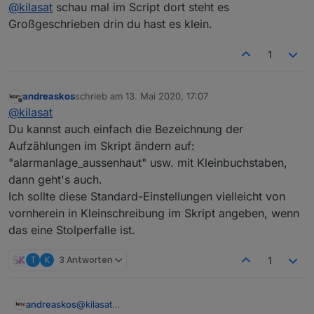
Offline
@
kilasat
schau mal im Script dort steht es
bei mir.
Großgeschrieben drin du hast es klein.
1
andreaskos
schrieb am
13. Mai 2020, 17:07
zuletzt editiert von
Offline
@
kilasat
Du kannst auch einfach die Bezeichnung der
Aufzählungen im Skript ändern auf:
"alarmanlage_aussenhaut" usw. mit Kleinbuchstaben,
dann geht's auch.
Ich sollte diese Standard-Einstellungen vielleicht von
vornherein in Kleinschreibung im Skript angeben, wenn
das eine Stolperfalle ist.
T
K
3 Antworten
1
andreaskos
@
kilasat