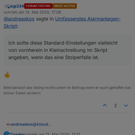
Du kannst auch einfach die Bezeichnung der
sigi234
FORUM TESTING
MOST ACTIVE
Aufzählungen im Skript ändern auf:
Online
schrieb am
13. Mai 2020, 17:08
"alarmanlage_aussenhaut" usw. mit
zuletzt editiert von
@
andreaskos
sagte in
Umfassendes Alarmanlagen-
Kleinbuchstaben, dann geht's auch.
Ich sollte diese Standard-Einstellungen vielleicht
Skript
:
von vornherein in Kleinschreibung im Skript
angeben, wenn das eine Stolperfalle ist.
Ich sollte diese Standard-Einstellungen vielleicht
von vornherein in Kleinschreibung im Skript
angeben, wenn das eine Stolperfalle ist.
Bitte benutzt das Voting rechts unten im Beitrag wenn er euch geholfen hat.
Immer Daten sichern!
2
andreaskos
@
kilasat
Du kannst auch einfach die Bezeichnung der
Tirador
schrieb am
13. Mai 2020, 17:17
T