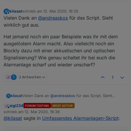
kilasat
schrieb am
12. Mai 2020, 16:35
K
zuletzt editiert von
Offline
Vielen Dank an
@
andreaskos
für das Script. Sieht
wirklich gut aus.
Hat jemand noch ein paar Beispiele was ihr mit dem
ausgelöstem Alarm macht. Also vielleicht noch ein
Blockly dazu mit einer akkustischen und optischen
Signalisierung? Wie genau schaltet ihr bei euch die
Alarmanlage scharf und wieder unscharf?
T
2 Antworten
1
Vielen Dank an
@
andreaskos
für das Script. Sieht
kilasat
K
wirklich gut aus.
sigi234
FORUM TESTING
MOST ACTIVE
Hat jemand noch ein paar Beispiele was ihr mit dem
Online
schrieb am
12. Mai 2020, 16:38
ausgelöstem Alarm macht. Also vielleicht noch ein
zuletzt editiert von
@
kilasat
sagte in
Umfassendes Alarmanlagen-Skript
:
Blockly dazu mit einer akkustischen und optischen
Signalisierung? Wie genau schaltet ihr bei euch die
Alarmanlage scharf und wieder unscharf?