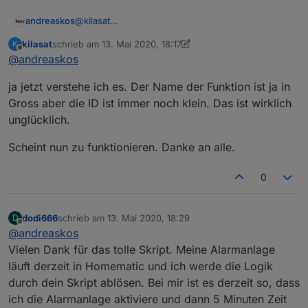
andreaskos
@
kilasat
Du kannst auch einfach die Bezeichnung der
kilasat
schrieb am
13. Mai 2020, 18:17
K
Aufzählungen im Skript ändern auf:
zuletzt editiert von kilasat
Offline
@
andreaskos
"alarmanlage_aussenhaut" usw. mit
Kleinbuchstaben, dann geht's auch.
ja jetzt verstehe ich es. Der Name der Funktion ist ja in
Ich sollte diese Standard-Einstellungen vielleicht
von vornherein in Kleinschreibung im Skript
Gross aber die ID ist immer noch klein. Das ist wirklich
angeben, wenn das eine Stolperfalle ist.
unglücklich.
Scheint nun zu funktionieren. Danke an alle.
0
dodi666
schrieb am
13. Mai 2020, 18:29
D
zuletzt editiert von
Offline
@
andreaskos
Vielen Dank für das tolle Skript. Meine Alarmanlage
läuft derzeit in Homematic und ich werde die Logik
durch dein Skript ablösen. Bei mir ist es derzeit so, dass
ich die Alarmanlage aktiviere und dann 5 Minuten Zeit