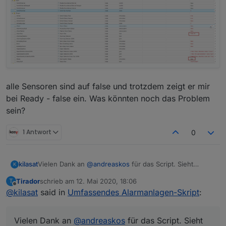
alle Sensoren sind auf false und trotzdem zeigt er mir
bei Ready - false ein. Was könnten noch das Problem
sein?
1 Antwort
0
Vielen Dank an
@
andreaskos
für das Script. Sieht
kilasat
K
wirklich gut aus.
Tirador
schrieb am
12. Mai 2020, 18:06
T
Hat jemand noch ein paar Beispiele was ihr mit dem
zuletzt editiert von
Offline
@
kilasat
said in
Umfassendes Alarmanlagen-Skript
:
ausgelöstem Alarm macht. Also vielleicht noch ein
Blockly dazu mit einer akkustischen und optischen
Signalisierung? Wie genau schaltet ihr bei euch die
Vielen Dank an
@
andreaskos
für das Script. Sieht
Alarmanlage scharf und wieder unscharf?