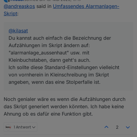
Aufzählungen im Skript ändern auf:
zuletzt editiert von
Offline
@
andreaskos
said in
Umfassendes Alarmanlagen-
"alarmanlage_aussenhaut" usw. mit
Kleinbuchstaben, dann geht's auch.
Skript
:
Ich sollte diese Standard-Einstellungen vielleicht
von vornherein in Kleinschreibung im Skript
angeben, wenn das eine Stolperfalle ist.
@
kilasat
Du kannst auch einfach die Bezeichnung der
Aufzählungen im Skript ändern auf:
"alarmanlage_aussenhaut" usw. mit
Kleinbuchstaben, dann geht's auch.
Ich sollte diese Standard-Einstellungen vielleicht
von vornherein in Kleinschreibung im Skript
angeben, wenn das eine Stolperfalle ist.
Noch genialer wäre es wenn die Aufzählungen durch
das Skript generiert werden könnten. Ich habe keine
Ahnung ob es dafür eine Funktion gibt.
1 Antwort
2