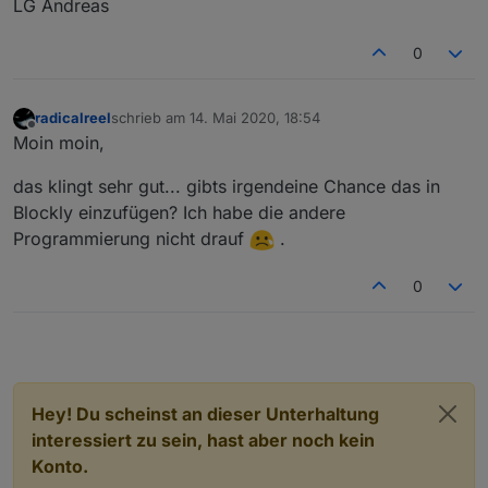
LG Andreas
0
radicalreel
schrieb am
14. Mai 2020, 18:54
zuletzt editiert von
Offline
Moin moin,
das klingt sehr gut... gibts irgendeine Chance das in
Blockly einzufügen? Ich habe die andere
Programmierung nicht drauf
.
0
Hey! Du scheinst an dieser Unterhaltung
interessiert zu sein, hast aber noch kein
Konto.