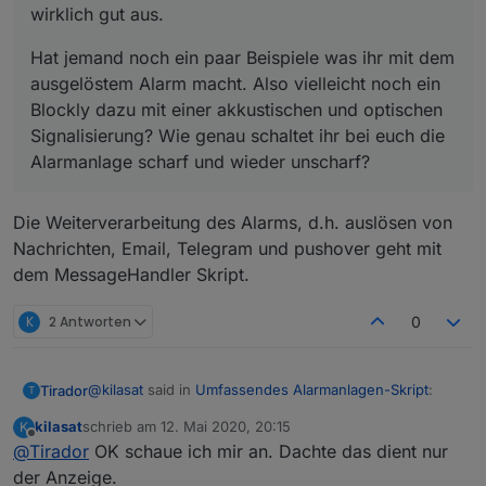
wirklich gut aus.
Hat jemand noch ein paar Beispiele was ihr mit dem
ausgelöstem Alarm macht. Also vielleicht noch ein
Blockly dazu mit einer akkustischen und optischen
Signalisierung? Wie genau schaltet ihr bei euch die
Alarmanlage scharf und wieder unscharf?
Die Weiterverarbeitung des Alarms, d.h. auslösen von
Nachrichten, Email, Telegram und pushover geht mit
dem MessageHandler Skript.
K
2 Antworten
0
@
kilasat
said in
Umfassendes Alarmanlagen-Skript
:
Tirador
T
kilasat
schrieb am
12. Mai 2020, 20:15
K
zuletzt editiert von
Offline
@
Tirador
OK schaue ich mir an. Dachte das dient nur
Vielen Dank an
@
andreaskos
für das Script. Sieht
wirklich gut aus.
der Anzeige.