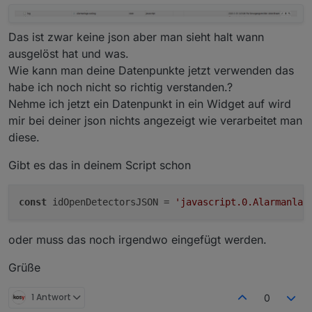
/außenhaut):
var jsonString = getState(idOpenDetectorsJS
var obj = JSON.parse(jsonString);

Das ist zwar keine json aber man sieht halt wann
var detectors = obj.listOfDetectors;

ausgelöst hat und was.
// Beispiel für einen HomeMatic-State

Wie kann man deine Datenpunkte jetzt verwenden das
var i=0;

habe ich noch nicht so richtig verstanden.?
while (i < detectors.length){

Nehme ich jetzt ein Datenpunkt in ein Widget auf wird
  log("id: " + detectors[i].id);

  log("Name: " + detectors[i].self.common.n
mir bei deiner json nichts angezeigt wie verarbeitet man
  log("Gerät: " + detectors[i].parentsparen
diese.
  i++;

Gibt es das in deinem Script schon
const
 idOpenDetectorsJSON = 
'javascript.0.Alarmanlag
oder muss das noch irgendwo eingefügt werden.
Grüße
1 Antwort
0