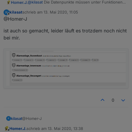
@
kilasat
Die Datenpunkte müssen unter Funktionen
Homer.J.
angelegt werden und die state dort rein, nicht unter
kilasat
schrieb am
13. Mai 2020, 11:05
K
Javascript schau mal ein bisschen weiter vorn dort
zuletzt editiert von
Offline
@Homer-J
steht alles. Und auf Groß- und Kleinschreibung
achten.
ist auch so gemacht, leider läuft es trotzdem noch nicht
bei mir.
0
@Homer-J
kilasat
K
Homer.J.
schrieb am
13. Mai 2020, 13:38
ist auch so gemacht, leider läuft es trotzdem noch nicht
zuletzt editiert von