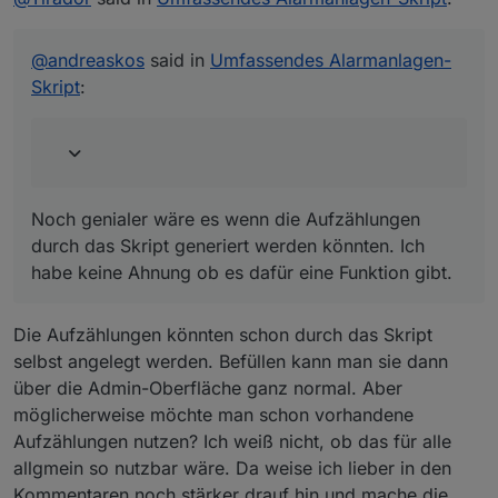
das Skript generiert werden könnten. Ich habe keine
"alarmanlage_aussenhaut" usw. mit
Ahnung ob es dafür eine Funktion gibt.
Kleinbuchstaben, dann geht's auch.
Ich sollte diese Standard-Einstellungen vielleicht
@
andreaskos
said in
Umfassendes Alarmanlagen-
von vornherein in Kleinschreibung im Skript
Skript
:
angeben, wenn das eine Stolperfalle ist.
Noch genialer wäre es wenn die Aufzählungen
durch das Skript generiert werden könnten. Ich
habe keine Ahnung ob es dafür eine Funktion gibt.
Die Aufzählungen könnten schon durch das Skript
selbst angelegt werden. Befüllen kann man sie dann
über die Admin-Oberfläche ganz normal. Aber
möglicherweise möchte man schon vorhandene
Aufzählungen nutzen? Ich weiß nicht, ob das für alle
allgmein so nutzbar wäre. Da weise ich lieber in den
Kommentaren noch stärker drauf hin und mache die