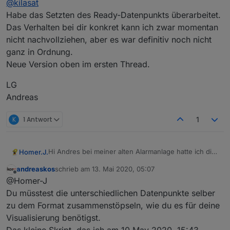
@
kilasat
Habe das Setzten des Ready-Datenpunkts überarbeitet.
Das Verhalten bei dir konkret kann ich zwar momentan
nicht nachvollziehen, aber es war definitiv noch nicht
alle Sensoren sind auf false und trotzdem zeigt er mir
ganz in Ordnung.
bei Ready - false ein. Was könnten noch das Problem
sein?
Neue Version oben im ersten Thread.
LG
Andreas
K
1 Antwort
1
Hi Andres bei meiner alten Alarmanlage hatte ich die
Homer.J.
Ausgabe so.
andreaskos
schrieb am
13. Mai 2020, 05:07
Gibt es das in deinem Script schon
zuletzt editiert von
Offline
@Homer-J
Das ist zwar keine json aber man sieht halt wann
ausgelöst hat und was.
Du müsstest die unterschiedlichen Datenpunkte selber
Wie kann man deine Datenpunkte jetzt verwenden
zu dem Format zusammenstöpseln, wie du es für deine
oder muss das noch irgendwo eingefügt werden.
das habe ich noch nicht so richtig verstanden.?
Visualisierung benötigst.
Nehme ich jetzt ein Datenpunkt in ein Widget auf
Grüße
wird mir bei deiner json nichts angezeigt wie