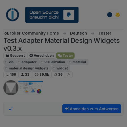
Weiter zum Inhalt
ioBroker Community Home
Deutsch
Tester
Test Adapter Material Design Widgets
v0.3.x
Gesperrt
Verschoben
Tester
vis
adapater
visualization
material
material design widgets
widget
169
33
39.5k
36
Anmelden zum Antworten