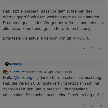
Das muss ich bei allen Widgets nochmal
gegenprüfen
Hab jetzt eingebaut, dass vor dem schreiben des
Wertes geprüft wird um welchen type es sich handelt.
Da davon quasi jedes Widget betroffen ist und ich nicht
alle testen kann benötige ich Eure Unterstützung!
Bitte teste die aktuelle Version von git -> v0.3.1.
0
Scrounger
Dachte das die Werte autmoatisch vom vis in
Feuersturm
schrieb am
14. Apr. 2020, 18:18
den korrekten type umgewandelt werden. Das
zuletzt editiert von
Offline
Hab jetzt eingebaut, dass vor dem schreiben des
scheint aber wohl nicht so zu sein.
Hallo
@
Scrounger
, danke für die schnelle Umsetzung.
Wertes geprüft wird um welchen type es sich
Das muss ich bei allen Widgets nochmal
Hab die Version 0.3.1 installiert und jetzt kann ich mit
handelt.
Bitte teste die aktuelle Version von git -> v0.3.1.
gegenprüfen
der Icon List den Status meiner Lüftungsanlage
Da davon quasi jedes Widget betroffen ist und ich
umschalten. Es tauchen auch keine Fehler im Log auf :-)
nicht alle testen kann benötige ich Eure
Unterstützung!
0