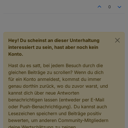
[Log]
Create
inner
vis
object
coronavirus-statistics
0
[Log]
Create
inner
vis
object
coronavirus-statistics
[Log]
Create
inner
vis
object
coronavirus-statistics
[Log]
Create
inner
vis
object
coronavirus-statistics
[Log]
Create
inner
vis
object
coronavirus-statistics
[Log]
Create
inner
vis
object
coronavirus-statistics
[Log]
Create
inner
vis
object
coronavirus-statistics
Hey! Du scheinst an dieser Unterhaltung
[Log]
Create
inner
vis
object
coronavirus-statistics
interessiert zu sein, hast aber noch kein
[Log]
Create
inner
vis
object
coronavirus-statistics
Konto.
[Log]
Create
inner
vis
object
coronavirus-statistics
[Log]
Create
inner
vis
object
coronavirus-statistics
Hast du es satt, bei jedem Besuch durch die
[Log]
Create
inner
vis
object
coronavirus-statistics
gleichen Beiträge zu scrollen? Wenn du dich
[Log]
Create
inner
vis
object
coronavirus-statistics
für ein Konto anmeldest, kommst du immer
[Log]
Create
inner
vis
object
coronavirus-statistics
genau dorthin zurück, wo du zuvor warst, und
[Log]
Create
inner
vis
object
coronavirus-statistics
kannst dich über neue Antworten
[Log]
Create
inner
vis
object
coronavirus-statistics
benachrichtigen lassen (entweder per E-Mail
[Log]
Create
inner
vis
object
coronavirus-statistics
[Log]
Create
inner
vis
object
coronavirus-statistics
oder Push-Benachrichtigung). Du kannst auch
[Log]
Create
inner
vis
object
coronavirus-statistics
Lesezeichen speichern und Beiträge positiv
[Log]
Create
inner
vis
object
coronavirus-statistics
bewerten, um anderen Community-Mitgliedern
[Log]
Create
inner
vis
object
coronavirus-statistics
deine Wertschätzung zu zeigen.