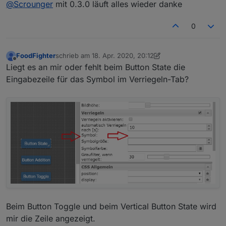
@
Scrounger
mit 0.3.0 läuft alles wieder danke
Entweder zurück gehen oder aktuellen master
zeihen, da ist der Fehler behoben.
0
FoodFighter
schrieb am
18. Apr. 2020, 20:12
zuletzt editiert von Scrounger
Offline
Liegt es an mir oder fehlt beim Button State die
Eingabezeile für das Symbol im Verriegeln-Tab?
Beim Button Toggle und beim Vertical Button State wird
mir die Zeile angezeigt.