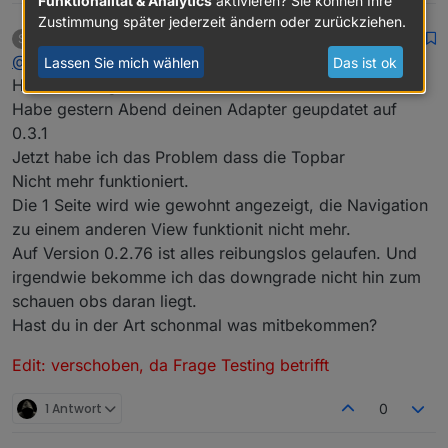
Funktionalität & Analytics
aktivieren? Sie können Ihre
Zustimmung später jederzeit ändern oder zurückziehen.
schmid_no1
schrieb am
18. Apr. 2020, 06:50
S
zuletzt editiert von Scrounger
Offline
@
Scrounger
Lassen Sie mich wählen
Das ist ok
Hallo scrounger
Habe gestern Abend deinen Adapter geupdatet auf
0.3.1
Jetzt habe ich das Problem dass die Topbar
Nicht mehr funktioniert.
Die 1 Seite wird wie gewohnt angezeigt, die Navigation
zu einem anderen View funktionit nicht mehr.
Auf Version 0.2.76 ist alles reibungslos gelaufen. Und
irgendwie bekomme ich das downgrade nicht hin zum
schauen obs daran liegt.
Hast du in der Art schonmal was mitbekommen?
Edit: verschoben, da Frage Testing betrifft
1 Antwort
0