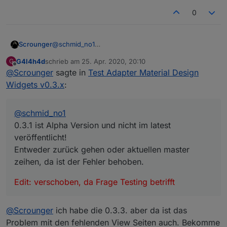
0
@
schmid_no1
Scrounger
0.3.1 ist Alpha Version und nicht im latest
G4l4h4d
schrieb am
25. Apr. 2020, 20:10
G
veröffentlicht!
Edit: verschoben, da Frage Testing betrifft
zuletzt editiert von
Offline
@
Scrounger
sagte in
Test Adapter Material Design
Entweder zurück gehen oder aktuellen master
zeihen, da ist der Fehler behoben.
Widgets v0.3.x
:
@
schmid_no1
0.3.1 ist Alpha Version und nicht im latest
veröffentlicht!
Entweder zurück gehen oder aktuellen master
zeihen, da ist der Fehler behoben.
Edit: verschoben, da Frage Testing betrifft
@
Scrounger
ich habe die 0.3.3. aber da ist das
Problem mit den fehlenden View Seiten auch. Bekomme