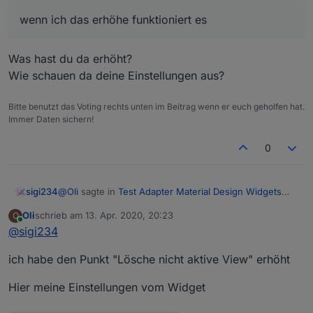
wenn ich das erhöhe funktioniert es
Was hast du da erhöht?
Wie schauen da deine Einstellungen aus?
Bitte benutzt das Voting rechts unten im Beitrag wenn er euch geholfen hat.
Immer Daten sichern!
0
@
Oli
sagte in
Test Adapter Material Design Widgets
sigi234
v0.3.x
:
Oli
schrieb am
13. Apr. 2020, 20:23
O
zuletzt editiert von
Online
@
sigi234
wenn ich das erhöhe funktioniert es
ich habe den Punkt "Lösche nicht aktive View" erhöht
Was hast du da erhöht?
Wie schauen da deine Einstellungen aus?
Hier meine Einstellungen vom Widget