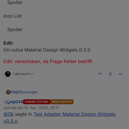
Spoiler
Icon List
Spoiler
Edit:
Ich nutze Material Design Widgets 0.3.0
Edit: verschoben, da Frage Fehler betrifft
1 Antwort
0
@
Scrounger
Oli
O
sigi234
FORUM TESTING
MOST ACTIVE
wenn ich das erhöhe funktioniert es
Online
schrieb am
13. Apr. 2020, 20:11
zuletzt editiert von
@
Oli
sagte in
Test Adapter Material Design Widgets
v0.3.x
: