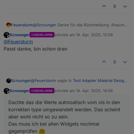
korrekten type umgewandelt werden. Das scheint
mein Vorhaben überhaupt geeignet?
0
aber wohl nicht so zu sein.
Das muss ich bei allen Widgets nochmal
gegenprüfen
Feuersturm
@
Scrounger
Danke für die Rückmeldung. Brauchst
du ein issue dafür oder hast du das Thema bereits
Scrounger
schrieb am
14. Apr. 2020, 13:56
DEVELOPER
auf deinem Zettel?
zuletzt editiert von
Offline
@
Feuersturm
Passt danke, bin schon dran
0
@
Feuersturm
sagte in
Test Adapter Material Design
Scrounger
Widgets v0.3.x
:
Scrounger
schrieb am
14. Apr. 2020, 14:56
DEVELOPER
zuletzt editiert von
Offline
Wenn ich das Log richtig deute, wird versucht
Dachte das die Werte autmoatisch vom vis in den
einen String in den Datenpunkt zu schreiben
Das ist ein Fehler im Widget bzw. genrell in allen
und nicht ein numerischer Wert.
korrekten type umgewandelt werden. Das scheint
Widgets.
aber wohl nicht so zu sein.
Dachte das die Werte autmoatisch vom vis in den
Habt ihr eine Idee? Ist das IconList Widget für
Das muss ich bei allen Widgets nochmal
korrekten type umgewandelt werden. Das scheint
mein Vorhaben überhaupt geeignet?
aber wohl nicht so zu sein.
gegenprüfen