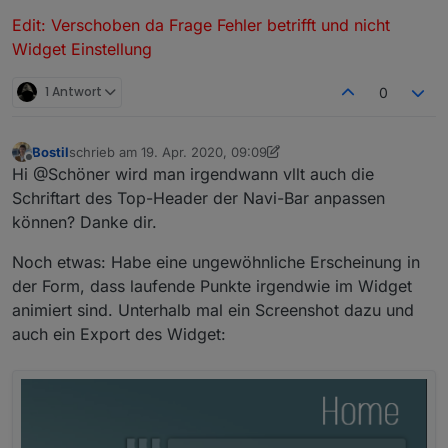
Edit: Verschoben da Frage Fehler betrifft und nicht
Widget Einstellung
1 Antwort
0
Bostil
schrieb am
19. Apr. 2020, 09:09
zuletzt editiert von Bostil
Offline
Hi @Schöner wird man irgendwann vllt auch die
Schriftart des Top-Header der Navi-Bar anpassen
können? Danke dir.
Noch etwas: Habe eine ungewöhnliche Erscheinung in
der Form, dass laufende Punkte irgendwie im Widget
animiert sind. Unterhalb mal ein Screenshot dazu und
auch ein Export des Widget: