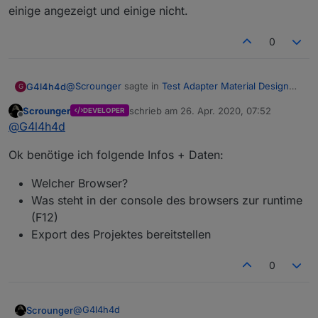
einige angezeigt und einige nicht.
0
@
Scrounger
sagte in
Test Adapter Material Design
G4l4h4d
G
Widgets v0.3.x
:
Scrounger
schrieb am
26. Apr. 2020, 07:52
DEVELOPER
zuletzt editiert von
Offline
@
schmid_no1
@
G4l4h4d
0.3.1 ist Alpha Version und nicht im latest
@
Scrounger
ich habe die 0.3.3. aber da ist das
veröffentlicht!
Ok benötige ich folgende Infos + Daten:
Problem mit den fehlenden View Seiten auch.
Entweder zurück gehen oder aktuellen master
Bekomme einige angezeigt und einige nicht.
zeihen, da ist der Fehler behoben.
Welcher Browser?
Was steht in der console des browsers zur runtime
Edit: verschoben, da Frage Testing betrifft
(F12)
Export des Projektes bereitstellen
0
@
G4l4h4d
Scrounger