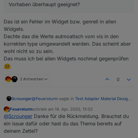
Spoiler
Vorhaben überhaupt geeignet?
Icon List
Das ist ein Fehler im Widget bzw. genrell in allen
Widgets.
Spoiler
Dachte das die Werte autmoatisch vom vis in den
korrekten type umgewandelt werden. Das scheint aber
Edit:
wohl nicht so zu sein.
Ich nutze Material Design Widgets 0.3.0
Das muss ich bei allen Widgets nochmal gegenprüfen
Edit: verschoben, da Frage Fehler betrifft
2 Antworten
0
@
Feuersturm
sagte in
Test Adapter Material Design
Scrounger
Widgets v0.3.x
:
Feuersturm
schrieb am
14. Apr. 2020, 13:02
zuletzt editiert von
Offline
Wenn ich das Log richtig deute, wird versucht
@
Scrounger
Danke für die Rückmeldung. Brauchst du
einen String in den Datenpunkt zu schreiben
ein issue dafür oder hast du das Thema bereits auf
Das ist ein Fehler im Widget bzw. genrell in allen
und nicht ein numerischer Wert.
deinem Zettel?
Widgets.
Dachte das die Werte autmoatisch vom vis in den
Habt ihr eine Idee? Ist das IconList Widget für