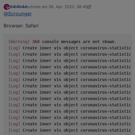
G4l4h4d
schrieb am
26. Apr. 2020, 08:45
G
Ok benötige ich folgende Infos + Daten:
zuletzt editiert von G4l4h4d
Offline
@
Scrounger
Welcher Browser?
Browser: Safari
Was steht in der console des browsers zur
runtime (F12)
Export des Projektes bereitstellen
[Warning]
360
console
messages
are
not
shown
[Log]
Create
inner
vis
object
coronavirus-statistics
[Log]
Create
inner
vis
object
coronavirus-statistics
[Log]
Create
inner
vis
object
coronavirus-statistics
[Log]
Create
inner
vis
object
coronavirus-statistics
[Log]
Create
inner
vis
object
coronavirus-statistics
[Log]
Create
inner
vis
object
coronavirus-statistics
[Log]
Create
inner
vis
object
coronavirus-statistics
[Log]
Create
inner
vis
object
coronavirus-statistics
[Log]
Create
inner
vis
object
coronavirus-statistics
[Log]
Create
inner
vis
object
coronavirus-statistics
[Log]
Create
inner
vis
object
coronavirus-statistics
[Log]
Create
inner
vis
object
coronavirus-statistics
[Log]
Create
inner
vis
object
coronavirus-statistics
[Log]
Create
inner
vis
object
coronavirus-statistics