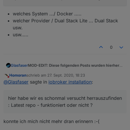
welches System .../ Docker .....
welcher Provider / Dual Stack Lite ... Dual Stack
usw.
usw.....
0
MOD-EDIT: Diese folgenden Posts wurden hierher
Glasfaser
verschoben um inhaltlich hier weitermachen zu
Homoran
schrieb am
27. Sept. 2020, 18:23
können
@
Homoran
zuletzt editiert von
Nicht stören
@
Glasfaser
sagte in
iobroker installation
:
Wäre es mal nicht mal Sinnvoll , einen neuen Thread
anpinnen um es mal zu sammeln .
hier habe wir es schonmal versucht herrauszufinden
hier habe wir es schonmal versucht herrauszufinden
:
Latest repo - funktioniert oder nicht ?
: Latest repo - funktioniert oder nicht ?
Link Text
konnte ich mich nicht mehr dran erinnern :-(
Bei wem funktioniert :