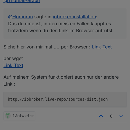
@
Thomas-Braun
richtig!!!
@
Homoran
sagte in
iobroker installation
:
aber warum????
Das dumme ist, in den meisten Fällen klappt es
Das dumme ist, in den meisten Fällen klappt es
trotzdem wenn du den Link im Browser aufrufst
trotzdem wenn du den Link im Browser aufrufst
Siehe hier von mir mal .... per Browser :
Link Text
per wget
Link Text
Auf meinem System funktioniert auch nur der andere
Link :
http://iobroker.live/repo/sources-dist.json
1 Antwort
0