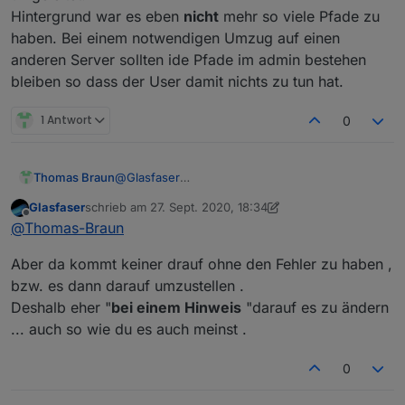
Hintergrund war es eben
nicht
mehr so viele Pfade zu
haben. Bei einem notwendigen Umzug auf einen
anderen Server sollten ide Pfade im admin bestehen
bleiben so dass der User damit nichts zu tun hat.
1 Antwort
0
Thomas Braun
@
Glasfaser
Ich wäre ja dafür, direkt ab Erstinstallation alle
Glasfaser
schrieb am
27. Sept. 2020, 18:34
vier Varianten der Verwahrorte im Admin zu
zuletzt editiert von Glasfaser
Offline
@
Thomas-Braun
haben. Dann müsste man nur noch im
DropDown auf den entsprechenden Alternativ-
Aber da kommt keiner drauf ohne den Fehler zu haben ,
Server stellen.
bzw. es dann darauf umzustellen .
Deshalb eher "
bei einem Hinweis
"darauf es zu ändern
... auch so wie du es auch meinst .
0