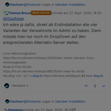
@
Homoran
sagte in
iobroker installation
:
Glasfaser
Thomas Braun
schrieb am
27. Sept. 2020, 18:30
MOST ACTIVE
zuletzt editiert von
Online
BigData wäre sicher sinnvol um dann vielleicht
@
Glasfaser
den gemeinsamen Nenner zu finden.
Ich wäre ja dafür, direkt ab Erstinstallation alle vier
du und andere sehen ja selber ,das es sich in der
Varianten der Verwahrorte im Admin zu haben. Dann
letzten Zeit mehr davon betroffen sind .
müsste man nur noch im DropDown auf den
Angepinnt "liest eh keiner" wäre aber zum
entsprechenden Alternativ-Server stellen.
verlinken sinnvoll - da können wir aber
Was wäre mit dem Admin Adapter ... eventuell einen
genausogut im alten Thread weitermachen
Linux-Werkzeugkasten:
Hinweis als Popup , wenn der Fehler
https://forum.iobroker.net/topic/42952/der-kleine-iobroker-linux-
werkzeugkasten
NodeJS Fixer Skript:
vorkommt , dann ein Verweis auf den
https://forum.iobroker.net/topic/68035/iob-node-fix-skript
Verwahrungsort zu ändern .
iob_diag: curl -sLf -o
diag.sh
https://iobroker.net/diag.sh && bash
diag.sh
1 Antwort
0
@
Homoran
sagte in
iobroker installation
:
Glasfaser
Homoran
schrieb am
27. Sept. 2020, 18:33