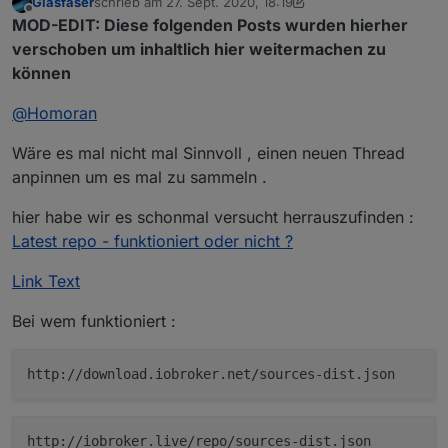
Glasfaser
schrieb am
27. Sept. 2020, 18:19
wie es
@
Thomas-Braun
schreibt
zuletzt editiert von Homoran
Offline
MOD-EDIT: Diese folgenden Posts wurden hierher
verschoben um inhaltlich hier weitermachen zu
können
@
Homoran
Wäre es mal nicht mal Sinnvoll , einen neuen Thread
anpinnen um es mal zu sammeln .
hier habe wir es schonmal versucht herrauszufinden :
Latest repo - funktioniert oder nicht ?
Link Text
Bei wem funktioniert :
http://download.iobroker.net/sources-dist.json
http://iobroker.live/repo/sources-dist.json