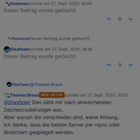
Homoran
schrieb am
27. Sept. 2020, 18:44
zuletzt editiert von
Nicht stören
Dieser Beitrag wurde gelöscht!
0
Homoran
Dieser Beitrag wurde gelöscht!
Glasfaser
schrieb am
27. Sept. 2020, 18:46
zuletzt editiert von
Offline
Dieser Beitrag wurde gelöscht!
0
@
Thomas-Braun
Glasfaser
Thomas Braun
schrieb am
27. Sept. 2020, 18:50
MOST ACTIVE
zuletzt editiert von
Online
@
Homoran
sagte in
iobroker installation
:
@
Glasfaser
Das sieht mir nach abweichenden
Das dumme ist, in den meisten Fällen klappt es
Zeichencodierungen aus.
Siehe hier von mir mal .... per Browser :
Link Text
trotzdem wenn du den Link im Browser aufrufst
Aber warum die verschieden sind, keine Ahnung.
Ich denke, dass die beiden Server per rsync oder
per wget
Link Text
ähnlichem gespiegelt werden.
Auf meinem System funktioniert auch nur der andere