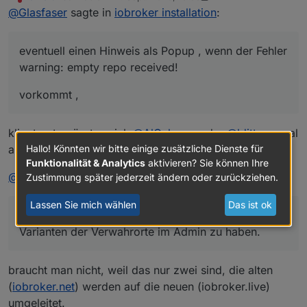
zuletzt editiert von Homoran
Nicht stören
BigData wäre sicher sinnvol um dann vielleicht
@
Glasfaser
sagte in
iobroker installation
:
den gemeinsamen Nenner zu finden.
du und andere sehen ja selber ,das es sich in der
letzten Zeit mehr davon betroffen sind .
eventuell einen Hinweis als Popup , wenn der Fehler
warning: empty repo received!
Angepinnt "liest eh keiner" wäre aber zum
verlinken sinnvoll - da können wir aber
vorkommt ,
Was wäre mit dem Admin Adapter ... eventuell einen
genausogut im alten Thread weitermachen
Hinweis als Popup , wenn der Fehler
klingt gut, müssten sich
@
AlCalzone
oder
@
ldittmar
mal
vorkommt , dann ein Verweis auf den
ansehen ob das machbar ist.
Hallo! Könnten wir bitte einige zusätzliche Dienste für
Verwahrungsort zu ändern .
Funktionalität & Analytics
aktivieren? Sie können Ihre
@
Thomas-Braun
sagte in
iobroker installation
:
Zustimmung später jederzeit ändern oder zurückziehen.
Lassen Sie mich wählen
Das ist ok
ich wäre ja dafür, direkt ab Erstinstallation alle vier
Varianten der Verwahrorte im Admin zu haben.
braucht man nicht, weil das nur zwei sind, die alten
(
iobroker.net
) werden auf die neuen (iobroker.live)
umgeleitet.