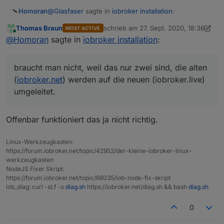
@
Glasfaser
sagte in
iobroker installation
:
Homoran
Thomas Braun
schrieb am
27. Sept. 2020, 18:36
MOST ACTIVE
zuletzt editiert von Homoran
Online
eventuell einen Hinweis als Popup , wenn der
@
Homoran
sagte in
iobroker installation
:
Fehler
klingt gut, müssten sich
@
AlCalzone
oder
@
ldittmar
warning: empty repo received!
mal ansehen ob das machbar ist.
braucht man nicht, weil das nur zwei sind, die alten
vorkommt ,
@
Thomas-Braun
sagte in
iobroker installation
:
(
iobroker.net
) werden auf die neuen (iobroker.live)
umgeleitet.
ich wäre ja dafür, direkt ab Erstinstallation alle
vier Varianten der Verwahrorte im Admin zu
Offenbar funktioniert das ja nicht richtig.
braucht man nicht, weil das nur zwei sind, die alten
haben.
(
iobroker.net
) werden auf die neuen (iobroker.live)
umgeleitet.
Linux-Werkzeugkasten:
Hintergrund war es eben
nicht
mehr so viele Pfade
https://forum.iobroker.net/topic/42952/der-kleine-iobroker-linux-
zu haben. Bei einem notwendigen Umzug auf einen
werkzeugkasten
anderen Server sollten ide Pfade im admin bestehen
NodeJS Fixer Skript:
bleiben so dass der User damit nichts zu tun hat.
https://forum.iobroker.net/topic/68035/iob-node-fix-skript
iob_diag: curl -sLf -o
diag.sh
https://iobroker.net/diag.sh && bash
diag.sh
0