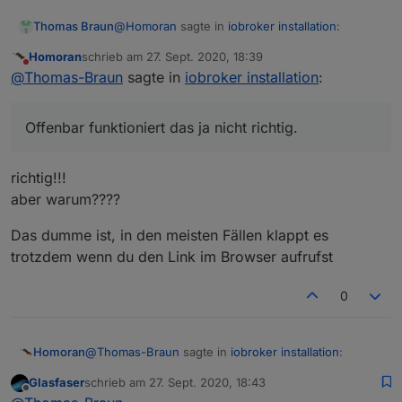
@
Homoran
sagte in
iobroker installation
:
Thomas Braun
Homoran
schrieb am
27. Sept. 2020, 18:39
zuletzt editiert von
Nicht stören
braucht man nicht, weil das nur zwei sind,
@
Thomas-Braun
sagte in
iobroker installation
:
die alten (
iobroker.net
) werden auf die
Offenbar funktioniert das ja nicht richtig.
neuen (iobroker.live) umgeleitet.
Offenbar funktioniert das ja nicht richtig.
richtig!!!
aber warum????
Das dumme ist, in den meisten Fällen klappt es
trotzdem wenn du den Link im Browser aufrufst
0
@
Thomas-Braun
sagte in
iobroker installation
:
Homoran
Glasfaser
schrieb am
27. Sept. 2020, 18:43
zuletzt editiert von
Offline
Offenbar funktioniert das ja nicht richtig.