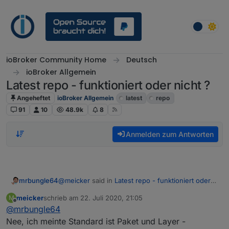
Weiter zum Inhalt
ioBroker Community Home
Deutsch
ioBroker Allgemein
Latest repo - funktioniert oder nicht ?
Angeheftet
ioBroker Allgemein
latest
repo
91
10
48.9k
8
Anmelden zum Antworten
@
meicker
said in
Latest repo - funktioniert oder
mrbungle64
nicht ?
:
meicker
schrieb am
22. Juli 2020, 21:05
M
zuletzt editiert von
Offline
@
mrbungle64
@
mrbungle64
das witzige is - Paketbeschleunigung kurz
Nee, ich meinte Standard ist Paket und Layer -
Mit dem 3. meinst Du "Ingress-Shaping aktiv"?
abschalten und dann wieder einschalten -