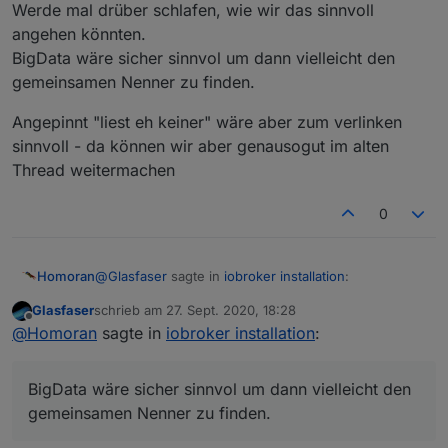
Werde mal drüber schlafen, wie wir das sinnvoll
angehen könnten.
BigData wäre sicher sinnvol um dann vielleicht den
welches System .../ Docker .....
gemeinsamen Nenner zu finden.
welcher Provider / Dual Stack Lite ... Dual Stack
usw.
Angepinnt "liest eh keiner" wäre aber zum verlinken
usw.....
sinnvoll - da können wir aber genausogut im alten
Thread weitermachen
0
@
Glasfaser
sagte in
iobroker installation
:
Homoran
Glasfaser
schrieb am
27. Sept. 2020, 18:28
zuletzt editiert von
Offline
hier habe wir es schonmal versucht
@
Homoran
sagte in
iobroker installation
:
herrauszufinden : Latest repo - funktioniert
konnte ich mich nicht mehr dran erinnern :-(
oder nicht ?
BigData wäre sicher sinnvol um dann vielleicht den
Werde mal drüber schlafen, wie wir das sinnvoll
gemeinsamen Nenner zu finden.
angehen könnten.
BigData wäre sicher sinnvol um dann vielleicht den
Angepinnt "liest eh keiner" wäre aber zum verlinken