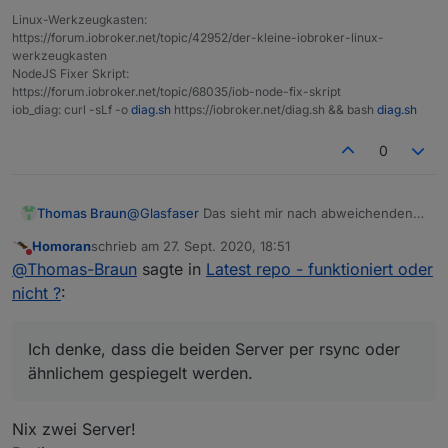
Link :
Linux-Werkzeugkasten:
https://forum.iobroker.net/topic/42952/der-kleine-iobroker-linux-
werkzeugkasten
NodeJS Fixer Skript:
https://forum.iobroker.net/topic/68035/iob-node-fix-skript
iob_diag: curl -sLf -o
diag.sh
https://iobroker.net/diag.sh && bash
diag.sh
0
Thomas Braun
@
Glasfaser
Das sieht mir nach abweichenden
Zeichencodierungen aus.
Homoran
schrieb am
27. Sept. 2020, 18:51
Aber warum die verschieden sind, keine
zuletzt editiert von
Nicht stören
@
Thomas-Braun
sagte in
Latest repo - funktioniert oder
Ahnung.
Ich denke, dass die beiden Server per rsync
nicht ?
:
oder ähnlichem gespiegelt werden.
Ich denke, dass die beiden Server per rsync oder
ähnlichem gespiegelt werden.
Nix zwei Server!