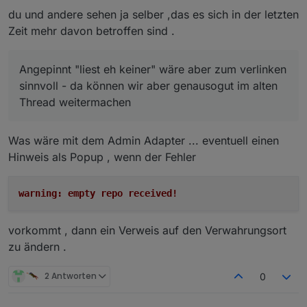
gemeinsamen Nenner zu finden.
sinnvoll - da können wir aber genausogut im alten
du und andere sehen ja selber ,das es sich in der letzten
Thread weitermachen
Zeit mehr davon betroffen sind .
Angepinnt "liest eh keiner" wäre aber zum verlinken
sinnvoll - da können wir aber genausogut im alten
Thread weitermachen
Was wäre mit dem Admin Adapter ... eventuell einen
Hinweis als Popup , wenn der Fehler
warning: empty repo received!
vorkommt , dann ein Verweis auf den Verwahrungsort
zu ändern .
2 Antworten
0