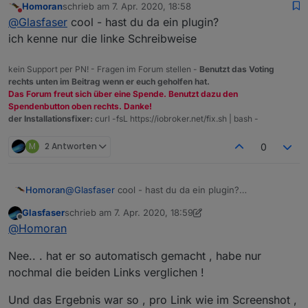
Homoran
schrieb am
7. Apr. 2020, 18:58
geöffnet mit Firefox.
zuletzt editiert von
Nicht stören
@
Glasfaser
cool - hast du da ein plugin?
ich kenne nur die linke Schreibweise
kein Support per PN! - Fragen im Forum stellen -
Benutzt das Voting
rechts unten im Beitrag wenn er euch geholfen hat.
Das Forum freut sich über eine Spende. Benutzt dazu den
Spendenbutton oben rechts. Danke!
der Installationsfixer:
curl -fsL https://iobroker.net/fix.sh | bash -
M
2 Antworten
0
Homoran
@
Glasfaser
cool - hast du da ein plugin?
ich kenne nur die linke Schreibweise
Glasfaser
schrieb am
7. Apr. 2020, 18:59
zuletzt editiert von Glasfaser
4. Juli 2020, 21:01
Offline
@
Homoran
Nee.. . hat er so automatisch gemacht , habe nur
nochmal die beiden Links verglichen !
Und das Ergebnis war so , pro Link wie im Screenshot ,