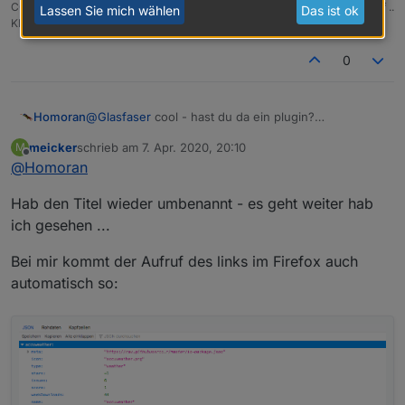
CCU RaspberryMatic in Synology VM .. Zigbee CC2538+CC2592 .. Sonoff ..
Lassen Sie mich wählen
Das ist ok
KNX .. Modbus ..
0
Homoran
@
Glasfaser
cool - hast du da ein plugin?
ich kenne nur die linke Schreibweise
meicker
schrieb am
7. Apr. 2020, 20:10
M
zuletzt editiert von
Offline
@
Homoran
Hab den Titel wieder umbenannt - es geht weiter hab
ich gesehen ...
Bei mir kommt der Aufruf des links im Firefox auch
automatisch so: