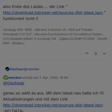
also Ende des Liedes ... der Link "
Dann habe ich aktualisiert:
http://download.iobroker.net/sources-dist-latest.json
"
funktioniert nicht !!
Denn latest-neu habe ich ebenfalls kopiert und
eingefügt. ABER man kann auf den ersten Blich den
Fehler nicht sehen ... ein Leerzeichen !!! am ENDE
Also ein scheinbar richtig eingegebener Link der nur
Synology 918+ 16GB - ioBroker in Docker v9 , VISO auf Trekstor
zu Problemen führt weil man den Fehler nicht
Primebook C13 13,3" , Hikvision Domkameras mit Surveillance Station ..
erkennt. Vielleicht kann man in der Eingabemaske für
Kurioses Problem gelöst ... Ich werd bekloppt ! Aber
CCU RaspberryMatic in Synology VM .. Zigbee CC2538+CC2592 .. Sonoff ..
die Links mal LEERZEICHEN unterbinden ...
man lernt nie aus ...
KNX .. Modbus ..
vg Marc
0
@
meicker
Glasfaser
meicker
schrieb am
7. Apr. 2020, 18:40
M
also Ende des Liedes ... der Link "
zuletzt editiert von
Offline
@
Glasfaser
http://download.iobroker.net/sources-dist-latest.json
"
genau so sieht es aus. Mit dem latest-neu hatte ich 10
funktioniert nicht !!
Aktualisierungen und mit dem Link
http://download.iobroker.net/sources-dist-latest.json
-NO DATA-