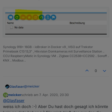
Synology 918+ 16GB - ioBroker in Docker v9 , VISO auf Trekstor
Primebook C13 13,3" , Hikvision Domkameras mit Surveillance Station ..
CCU RaspberryMatic in Synology VM .. Zigbee CC2538+CC2592 .. Sonoff ..
KNX .. Modbus ..
0
@
meicker
Glasfaser
meicker
schrieb am
7. Apr. 2020, 20:30
M
Ganz leicht erklärt , nimm die Filter raus !
zuletzt editiert von
Offline
@
Glasfaser
weiss ich doch :-) Aber Du hast doch gesagt ich könnte