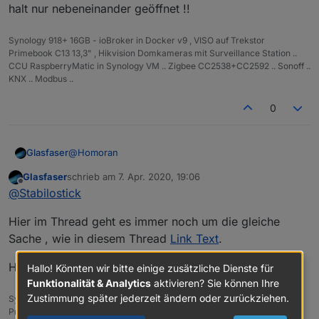
halt nur nebeneinander geöffnet !!
Synology 918+ 16GB - ioBroker in Docker v9 , VISO auf Trekstor
Primebook C13 13,3" , Hikvision Domkameras mit Surveillance Station ..
CCU RaspberryMatic in Synology VM .. Zigbee CC2538+CC2592 .. Sonoff ..
KNX .. Modbus ..
0
@
Homoran
Glasfaser
Glasfaser
schrieb am
7. Apr. 2020, 19:06
Nee.. . hat er so automatisch gemacht , habe nur
zuletzt editiert von
Offline
@
Stabilostick
nochmal die beiden Links verglichen !
Und das Ergebnis war so , pro Link wie im
Hier im Thread geht es immer noch um die gleiche
Screenshot , halt nur nebeneinander geöffnet !!
Sache , wie in diesem Thread
Link Text
.
Hast du dazu eine Idee , woher das kommt !?
Hallo! Könnten wir bitte einige zusätzliche Dienste für
Funktionalität & Analytics
aktivieren? Sie können Ihre
Zustimmung später jederzeit ändern oder zurückziehen.
Synology 918+ 16GB - ioBroker in Docker v9 , VISO auf Trekstor
Primebook C13 13,3" , Hikvision Domkameras mit Surveillance Station ..