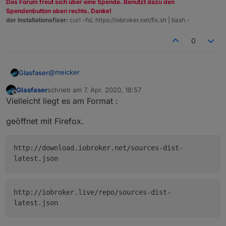
Das Forum freut sich über eine Spende. Benutzt dazu den
Spendenbutton oben rechts. Danke!
der Installationsfixer:
curl -fsL https://iobroker.net/fix.sh | bash -
0
@
meicker
Glasfaser
Glasfaser
schrieb am
7. Apr. 2020, 18:57
kann ich mir auch nicht vorstellen , das du ein -NO
zuletzt editiert von
Offline
Vielleicht liegt es am Format :
DATA- hast , ich denke mal eher durch das ganze hin
und her den Link falsch geschriebnen .
Es bleibt sonst beim :
empty json.
geöffnet mit Firefox.
http://download.iobroker.net/sources-dist-
latest.json
http://iobroker.live/repo/sources-dist-
latest.json