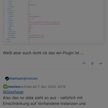
Weiß aber auch nicht ob das ein Plugin ist ...
0
@
meicker
Glasfaser
meicker
schrieb am
7. Apr. 2020, 20:14
M
kann ich mir auch nicht vorstellen , das du ein -NO
zuletzt editiert von
Offline
@
Glasfaser
DATA- hast , ich denke mal eher durch das ganze hin
und her den Link falsch geschriebnen .
Es bleibt sonst beim :
empty json.
Also das no data sieht so aus - natürlich mit
Einschränkung auf Vorhandene Instanzen und