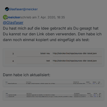
@
meicker
Glasfaser
meicker
schrieb am
7. Apr. 2020, 18:35
M
da bin ich mal gespannt , müßte dann bei mir auch
zuletzt editiert von
Offline
@
Glasfaser
gehen !?
Du hast mich auf die Idee gebracht als Du gesagt hat
Du kannst nur den Link oben verwenden. Den habe ich
dann noch einmal kopiert und eingefügt als test:
Dann habe ich aktualisiert: