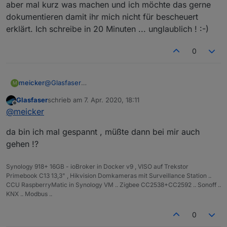
Unitymedia mit der Fritzbox 6490 ,
aber mal kurz was machen und ich möchte das gerne
jetzt Fritzbox 6591 mit
Dual-Stack
also echtes IPv4 .
... und daran hat sich auch nichts geändert ... kann
dokumentieren damit ihr mich nicht für bescheuert
nur den oben gennannten Link nutzen .
erklärt. Ich schreibe in 20 Minuten ... unglaublich ! :-)
0
meicker
@
Glasfaser
M
macht euch keinen Kopf - plötzlich klappt es. Ich muss
Glasfaser
schrieb am
7. Apr. 2020, 18:11
aber mal kurz was machen und ich möchte das gerne
zuletzt editiert von
Offline
@
meicker
dokumentieren damit ihr mich nicht für bescheuert
erklärt. Ich schreibe in 20 Minuten ... unglaublich ! :-)
da bin ich mal gespannt , müßte dann bei mir auch
gehen !?
Synology 918+ 16GB - ioBroker in Docker v9 , VISO auf Trekstor
Primebook C13 13,3" , Hikvision Domkameras mit Surveillance Station ..
CCU RaspberryMatic in Synology VM .. Zigbee CC2538+CC2592 .. Sonoff ..
KNX .. Modbus ..
0