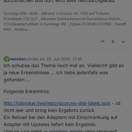
aufzumachen und dort wird alles neu durchgekaut
Synology 918+ 16GB - ioBroker in Docker v9 , VISO auf Trekstor
Primebook C13 13,3" , Hikvision Domkameras mit Surveillance Station ..
CCU RaspberryMatic in Synology VM .. Zigbee CC2538+CC2592 .. Sonoff ..
KNX .. Modbus ..
0
meicker
schrieb am
20. Juli 2020, 21:41
M
zuletzt editiert von
Offline
Ich schubse das Thema noch mal an. Vielleicht gibt es
ja neue Erkenntnisse ... Ich habe jedenfalls was
gefunden ...
Folgende Erkenntnis:
http://iobroker.live/repo/sources-dist-latest.json
- ist
nicht leer und bring kein Ergebnis zurück
Ein Reload bei den Adaptern mit Einschränkung auf
Adapter mit Updates liefert kein Ergebnis.
Und im Log steht -> warning: empty repo received!