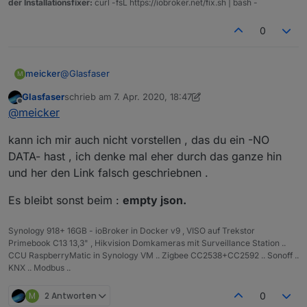
der Installationsfixer:
curl -fsL https://iobroker.net/fix.sh | bash -
0
@
Glasfaser
meicker
M
Glasfaser
schrieb am
7. Apr. 2020, 18:47
genau so sieht es aus. Mit dem latest-neu hatte ich 10
zuletzt editiert von Glasfaser
4. Juli 2020, 20:47
Offline
@
meicker
Aktualisierungen und mit dem Link
http://download.iobroker.net/sources-dist-latest.json
kann ich mir auch nicht vorstellen , das du ein -NO
-NO DATA-
DATA- hast , ich denke mal eher durch das ganze hin
und her den Link falsch geschriebnen .
Es bleibt sonst beim :
empty json.
Synology 918+ 16GB - ioBroker in Docker v9 , VISO auf Trekstor
Primebook C13 13,3" , Hikvision Domkameras mit Surveillance Station ..
CCU RaspberryMatic in Synology VM .. Zigbee CC2538+CC2592 .. Sonoff ..
KNX .. Modbus ..
M
2 Antworten
0