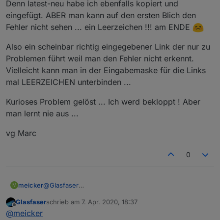
Denn latest-neu habe ich ebenfalls kopiert und
eingefügt. ABER man kann auf den ersten Blich den
Fehler nicht sehen ... ein Leerzeichen !!! am ENDE
Also ein scheinbar richtig eingegebener Link der nur zu
Problemen führt weil man den Fehler nicht erkennt.
Vielleicht kann man in der Eingabemaske für die Links
mal LEERZEICHEN unterbinden ...
Kurioses Problem gelöst ... Ich werd bekloppt ! Aber
man lernt nie aus ...
vg Marc
0
@
Glasfaser
meicker
M
Du hast mich auf die Idee gebracht als Du gesagt hat
Glasfaser
schrieb am
7. Apr. 2020, 18:37
Du kannst nur den Link oben verwenden. Den habe
zuletzt editiert von
Offline
@
meicker
ich dann noch einmal kopiert und eingefügt als test: