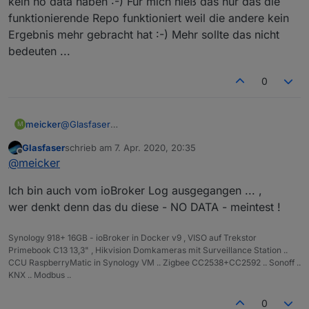
kein no data haben :-) Für mich hieß das nur das die
funktionierende Repo funktioniert weil die andere kein
Ergebnis mehr gebracht hat :-) Mehr sollte das nicht
bedeuten ...
0
meicker
@
Glasfaser
M
weiss ich doch :-) Aber Du hast doch gesagt ich
Glasfaser
schrieb am
7. Apr. 2020, 20:35
könnte kein no data haben :-) Für mich hieß das nur
zuletzt editiert von
Offline
@
meicker
das die funktionierende Repo funktioniert weil die
andere kein Ergebnis mehr gebracht hat :-) Mehr
Ich bin auch vom ioBroker Log ausgegangen ... ,
sollte das nicht bedeuten ...
wer denkt denn das du diese - NO DATA - meintest !
Synology 918+ 16GB - ioBroker in Docker v9 , VISO auf Trekstor
Primebook C13 13,3" , Hikvision Domkameras mit Surveillance Station ..
CCU RaspberryMatic in Synology VM .. Zigbee CC2538+CC2592 .. Sonoff ..
KNX .. Modbus ..
0