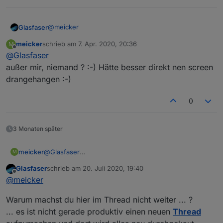
@
meicker
Glasfaser
meicker
schrieb am
7. Apr. 2020, 20:36
M
Ich bin auch vom ioBroker Log ausgegangen ... ,
zuletzt editiert von
Offline
@
Glasfaser
wer denkt denn das du diese - NO DATA - meintest !
außer mir, niemand ? :-) Hätte besser direkt nen screen
drangehangen :-)
0
3 Monaten später
meicker
@
Glasfaser
M
außer mir, niemand ? :-) Hätte besser direkt nen
Glasfaser
schrieb am
20. Juli 2020, 19:40
screen drangehangen :-)
zuletzt editiert von
Offline
@
meicker
Warum machst du hier im Thread nicht weiter ... ?
... es ist nicht gerade produktiv einen neuen
Thread