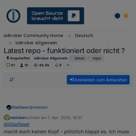
Weiter zum Inhalt
ioBroker Community Home
Deutsch
ioBroker Allgemein
Latest repo - funktioniert oder nicht ?
Angeheftet
ioBroker Allgemein
latest
repo
91
10
48.9k
8
Anmelden zum Antworten
@
meicker
Glasfaser
meicker
schrieb am
7. Apr. 2020, 18:07
M
Also an IPv4 / IPv6 kann es nach meiner Meinung
zuletzt editiert von
Offline
@
Glasfaser
nicht liegen .
Hatte zuvor bis Anfang März IPv6
DS-Lite
macht euch keinen Kopf - plötzlich klappt es. Ich muss