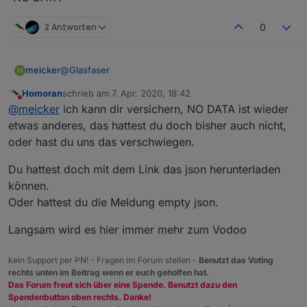
2 Antworten
0
@
Glasfaser
meicker
M
Homoran
schrieb am
7. Apr. 2020, 18:42
genau so sieht es aus. Mit dem latest-neu hatte ich 10
zuletzt editiert von
Nicht stören
@
meicker
ich kann dir versichern, NO DATA ist wieder
Aktualisierungen und mit dem Link
http://download.iobroker.net/sources-dist-latest.json
etwas anderes, das hattest du doch bisher auch nicht,
-NO DATA-
oder hast du uns das verschwiegen.
Du hattest doch mit dem Link das json herunterladen
können.
Oder hattest du die Meldung empty json.
Langsam wird es hier immer mehr zum Vodoo
kein Support per PN! - Fragen im Forum stellen -
Benutzt das Voting
rechts unten im Beitrag wenn er euch geholfen hat.
Das Forum freut sich über eine Spende. Benutzt dazu den
Spendenbutton oben rechts. Danke!