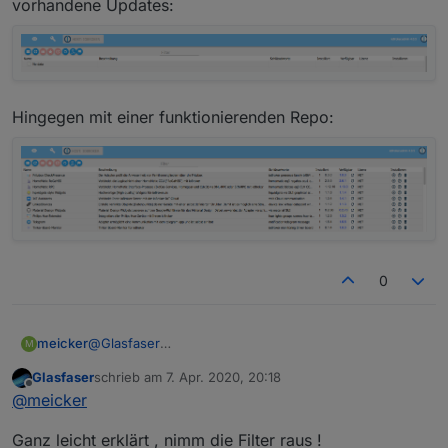
vorhandene Updates:
Hingegen mit einer funktionierenden Repo:
0
@
Glasfaser
meicker
M
Also das no data sieht so aus - natürlich mit
Glasfaser
schrieb am
7. Apr. 2020, 20:18
Einschränkung auf Vorhandene Instanzen und
Hingegen mit einer funktionierenden Repo:
zuletzt editiert von
Offline
@
meicker
vorhandene Updates:
Ganz leicht erklärt , nimm die Filter raus !