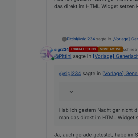
Geht jetzt mit
das direkt im HTML Widget setzen 
height: 30px; text-align
Super, werd trotzdem gugge
@
sigi234
sagte in
[Vorlage] Ge
Pittini
P
sigi234
schrie
FORUM TESTING
MOST ACTIVE
zuletzt 
@
Pittini
sagte in
[Vorlage] Generisch
Danke, cool wären noch Opti
Online
Font-color + Font-Family + F
Hab ich gestern Nacht gar nicht
HTML Widget setzen kann.
@
sigi234
sagte in
[Vorlage] Gener
Hab ich gestern Nacht gar nicht d
man das direkt im HTML Widget s
Ja, auch gerade getestet, habe im S