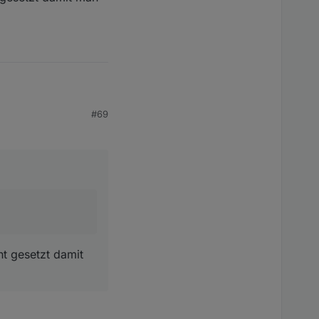
#69
damit man das direkt im
ht gesetzt damit