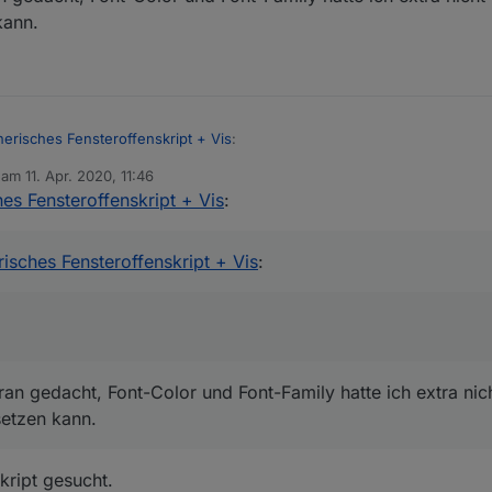
kann.
:center; padding-top: 1px
n dass das im nächsten fix auch mit dem MD2 direkt läuft.
nerisches Fensteroffenskript + Vis
:
b am
11. Apr. 2020, 11:46
editiert von
es Fensteroffenskript + Vis
:
onen für:
ont-size
 dran gedacht, Font-Color und Font-Family hatte ich extra nicht gesetzt 
isches Fensteroffenskript + Vis
:
ran gedacht, Font-Color und Font-Family hatte ich extra nic
etzen kann.
kript gesucht.