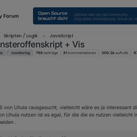
y Forum
Skripten / Logik
JavaScript
nsteroffenskript + Vis
te
monitoring
768
beiträge
81
kommentatoren
300.3k
aufrufe
9
in Meldungen nun als Leerzeichen ausgegeben. Ae, ue, oe, wird in Mel
 Zeiten werden nicht mehr als Zeitstempel angezeigt sondern die jewe
von Uhula rausgesucht, vielleicht wäre es ja interessant d
n Uhula nutzen ist es egal, für die die es nutzen vielleicht i
bare Lüftungsempfehlung integriert. Bei Skriptneustarts wird bereits 
eiden .
t heller / freundlicher.
neten Fenstern bei Skriptstart behoben, wenn diese in einem Raum mit 