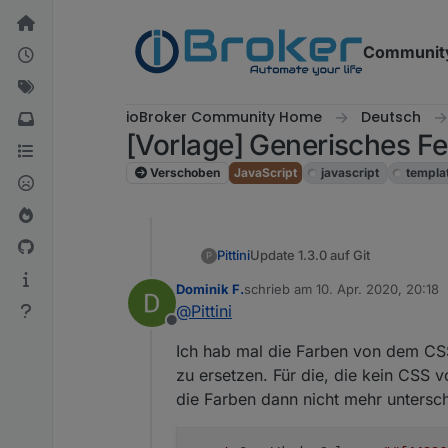
Weiter zum Inhalt
Communit
ioBroker Community Home
Deutsch
[Vorlage] Generisches Fe
Verschoben
JavaScript
javascript
templa
Update 1.3.0 auf Git
Pittini
P
9.4.20 (V 1.3.0)
Dominik F.
schrieb am
10. Apr. 2020, 20:18
zuletzt editiert von
@
Pittini
Add: Unterstriche werden 
ausgegeben.
Offline
Change: offen/geschlossen
Ich hab mal die Farben von dem CSS 
und minütlich aktualisiert.
zu ersetzen. Für die, die kein CSS vo
Add: Pro Raum konfigurier
die Farben dann nicht mehr untersch
Zeit berücksichtigt.
Change: Tabellenfarben jetz
Fix: Ignorieren von geöff