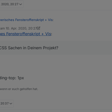
r. 2020, 20:27
nerisches Fensteroffenskript + Vis
:
b am
10. Apr. 2020, 20:27
editiert von sigi234
4. Okt. 2020, 22:33
es Fensteroffenskript + Vis
:
 nix geändert seit der letzen Version. Schau mal Zeile 168+169 und spie
 CSS Sachen in Deinem Projekt?
en CSS Sachen in Deinem Projekt?
?
ding-top: 1px
 wenn er euch geholfen hat.
, 20:37