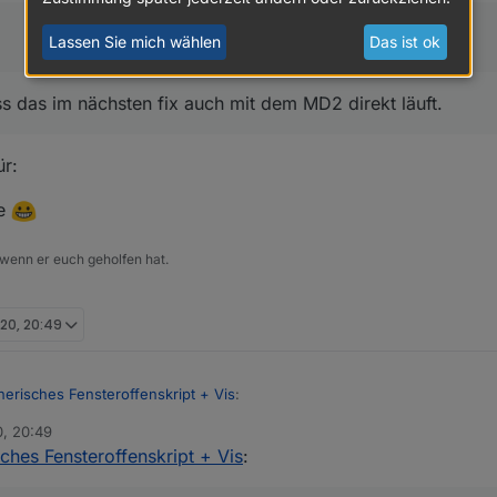
Lassen Sie mich wählen
Das ist ok
 das im nächsten fix auch mit dem MD2 direkt läuft.
r:
ze
 wenn er euch geholfen hat.
020, 20:49
nerisches Fensteroffenskript + Vis
:
0, 20:49
ches Fensteroffenskript + Vis
:
] Generisches Fensteroffenskript + Vis
:
onen für: