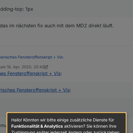
adding-top: 1px
as im nächsten fix auch mit dem MD2 direkt läuft.
nerisches Fensteroffenskript + Vis
:
b am
10. Apr. 2020, 20:43
editiert von sigi234
4. Okt. 2020, 22:44
es Fensteroffenskript + Vis
:
la, muß mal guggen was da reinfunkt.
isches Fensteroffenskript + Vis
:
er; padding-top: 1px
ss das im nächsten fix auch mit dem MD2 direkt läuft.
Hallo! Könnten wir bitte einige zusätzliche Dienste für
, muß mal guggen was da reinfunkt.
Funktionalität & Analytics
aktivieren? Sie können Ihre
Zustimmung später jederzeit ändern oder zurückziehen.