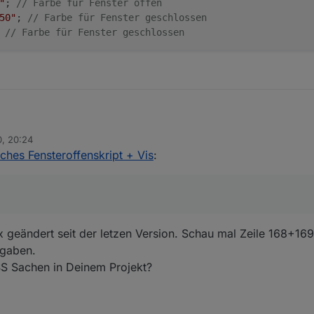
"
; 
// Farbe für Fenster offen
öffnete Fenster in der Aufzählung vor dem geschlossenen gelistet war
50"
; 
// Farbe für Fenster geschlossen
 
// Farbe für Fenster geschlossen
0, 20:24
ches Fensteroffenskript + Vis
:
 geändert seit der letzen Version. Schau mal Zeile 168+169
ngaben.
SS Sachen in Deinem Projekt?