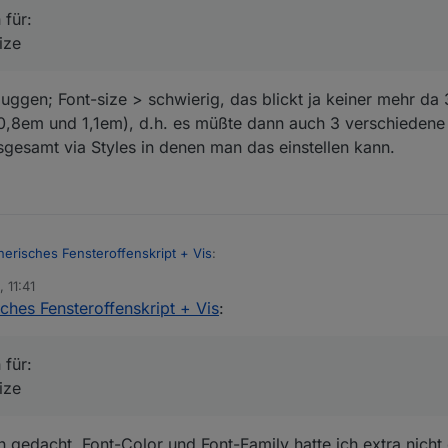
für:
ont-size
ize
 Uhula, muß mal guggen was da reinfunkt.
guggen; Font-size > schwierig, das blickt ja keiner mehr da
,8em und 1,1em), d.h. es müßte dann auch 3 verschieden
:center; padding-top: 1px
nsgesamt via Styles in denen man das einstellen kann.
n dass das im nächsten fix auch mit dem MD2 direkt läuft.
nerisches Fensteroffenskript + Vis
:
, 11:41
ches Fensteroffenskript + Vis
:
] Generisches Fensteroffenskript + Vis
:
onen für:
für:
ont-size
ize
 Uhula, muß mal guggen was da reinfunkt.
n gedacht, Font-Color und Font-Family hatte ich extra nich