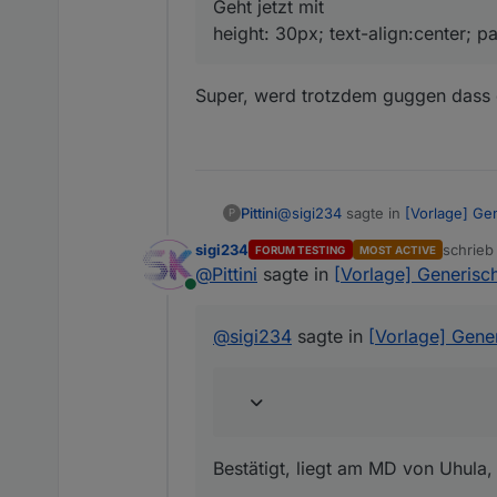
Geht jetzt mit
height: 30px; text-align:center; p
Super, werd trotzdem guggen dass d
@
sigi234
sagte in
[Vorlage] Ge
Pittini
P
sigi234
schrie
FORUM TESTING
MOST ACTIVE
zuletzt 
@
Pittini
sagte in
[Vorlage] Generisch
Ja, Uhula CSS
Online
Bestätigt, liegt am MD von Uhu
@
sigi234
sagte in
[Vorlage] Gener
Geht jetzt mit
height: 30px; text-align:cent
Super, werd trotzdem guggen da
Bestätigt, liegt am MD von Uhula