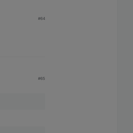
#64
l mit den height und
#65