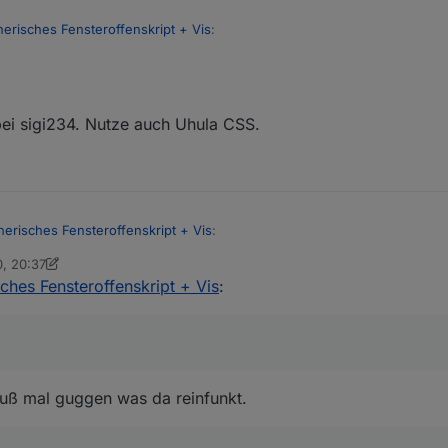
nerisches Fensteroffenskript + Vis
:
bei sigi234. Nutze auch Uhula CSS.
 nix geändert seit der letzen Version. Schau mal Zeile 168+169 und spie
en CSS Sachen in Deinem Projekt?
?
nerisches Fensteroffenskript + Vis
:
0, 20:37
i
4. Okt. 2020, 22:38
ches Fensteroffenskript + Vis
:
iellen CSS Sachen in Deinem Projekt?
r; padding-top: 1px
muß mal guggen was da reinfunkt.