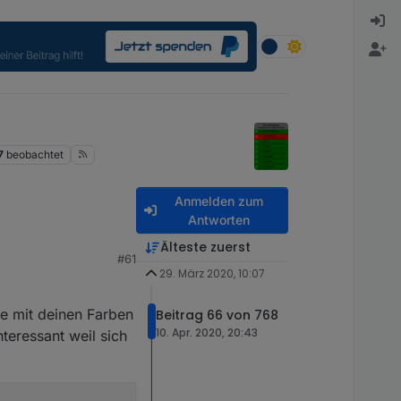
7
beobachtet
Anmelden zum
Antworten
Älteste zuerst
#61
29. März 2020, 10:07
dungen nun als ä, ü, ö
ilige Dauer berechnet
ie mit deinen Farben
Beitrag 66 von 768
10. Apr. 2020, 20:43
nteressant weil sich
vorhandene geschlossen
mehreren/zweiflügeligen