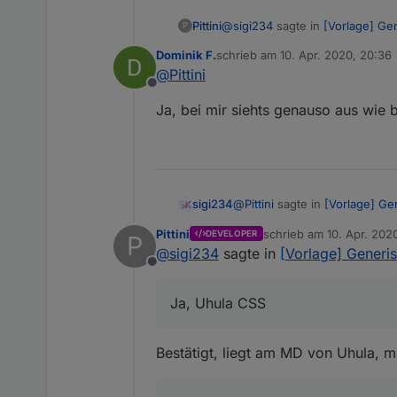
@
sigi234
sagte in
[Vorlage] Ge
Pittini
P
Dominik F.
schrieb am
10. Apr. 2020, 20:36
zuletzt editiert von
@
Pittini
Nach update:
Offline
Ja, bei mir siehts genauso aus wie 
Hmm, seltsam, daran hab ich gar
padding top / bottom Angaben.
Hast Du irgendwelche speziell
@all Hat noch wer das Problem
@
Pittini
sagte in
[Vorlage] Ge
sigi234
Pittini
schrieb am
10. Apr. 202
DEVELOPER
P
zuletzt editiert von Pittin
@
sigi234
sagte in
[Vorlage] Generis
Hast Du irgendwelche spez
Offline
Ja, Uhula CSS
Ja, Uhula CSS
Geht jetzt mit
height: 30px; text-align:cente
Bestätigt, liegt am MD von Uhula, 