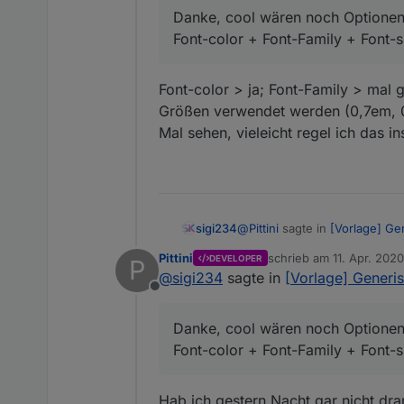
Ja, Uhula CSS
Danke, cool wären noch Optionen 
Font-color + Font-Family + F
Font-color + Font-Family + Font-s
Bestätigt, liegt am MD von
Font-color > ja; Font-Family > mal 
Geht jetzt mit
Größen verwendet werden (0,7em, 0
height: 30px; text-align
Mal sehen, vieleicht regel ich das i
Super, werd trotzdem gugge
@
Pittini
sagte in
[Vorlage] Ge
sigi234
Pittini
schrieb am
11. Apr. 2020
DEVELOPER
P
zuletzt editiert von
@
sigi234
sagte in
[Vorlage] Generis
@
sigi234
sagte in
[Vorlage
Offline
Danke, cool wären noch Opti
Ja, Uhula CSS
Danke, cool wären noch Optionen 
Font-color + Font-Family + F
Font-color + Font-Family + Font-s
Bestätigt, liegt am MD von
Hab ich gestern Nacht gar nicht dra