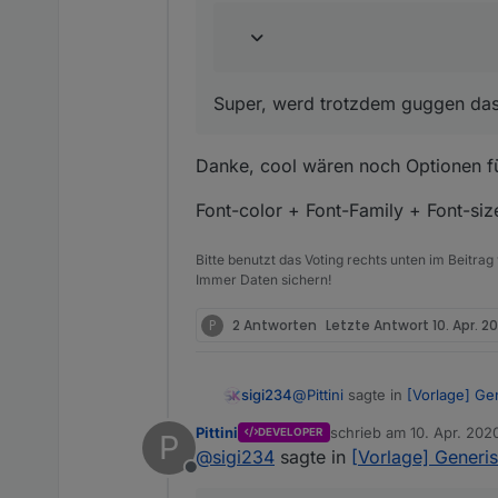
Super, werd trotzdem guggen dass
Danke, cool wären noch Optionen fü
Font-color + Font-Family + Font-si
Bitte benutzt das Voting rechts unten im Beitrag
Immer Daten sichern!
P
2 Antworten
Letzte Antwort
10. Apr. 2
@
Pittini
sagte in
[Vorlage] Ge
sigi234
Pittini
schrieb am
10. Apr. 202
DEVELOPER
P
zuletzt editiert von
@
sigi234
sagte in
[Vorlage] Generis
@
sigi234
sagte in
[Vorlage
Offline
Danke, cool wären noch Opti