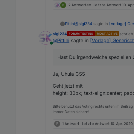
2 Antworten
Letzte Antwort
10. Ap
@
sigi234
sagte in
[Vorlage] Ge
Pittini
P
sigi234
schrie
FORUM TESTING
MOST ACTIVE
zuletzt 
@
Pittini
sagte in
[Vorlage] Generisch
Nach update:
Online
Hmm, seltsam, daran hab ich gar
Hast Du irgendwelche speziellen
padding top / bottom Angaben.
Hast Du irgendwelche speziell
@all Hat noch wer das Problem
Ja, Uhula CSS
Geht jetzt mit
height: 30px; text-align:center; pad
Bitte benutzt das Voting rechts unten im Beitrag
Immer Daten sichern!
P
1 Antwort
Letzte Antwort
10. Apr. 2020