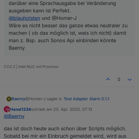
Ich denk mit dem Sayit sollte das ja schon
darüber eine Sprachausgabe bei Veränderung
funktionieren.
ausgeben kann ist Perfekt.
Vielleicht könntest du ja noch etwas einbauen, wenn
@
blauholsten
und @Homer-J
bei Nachtruhe etwas ausgelöst hat und der Changes
night circuit z.B. für 60 Sekunden auf true geht, und
Wäre es nicht besser das ganze etwas neutraler zu
dann die Nachtruhe abgestellt wird auch der
machen ( ob das möglich ist, weis ich nicht) damit
Datenpunkt sofort auf false geht, da sonst die Sirene
man z. Bsp. auch Sonos Api einbinden könnte
die 60 Sekunden durch läuft.
Baerny
CCU 2 | Intel NUC mit Proxmox
0
@Homer-J sagte in
Test Adapter Alarm 0.1.1
:
Baerny
B
Hansi1234
schrieb am
23. Apr. 2020, 07:13
H
zuletzt editiert von
Nicht stören
@
Baerny
Sonst ist richtig cool wenn du jetzt noch den
Alexa2 Adapter eingebunden bekommst und man
dann darüber eine Sprachausgabe bei
das ist doch heute auch schon über Scripts möglich.
Veränderung ausgeben kann ist Perfekt.
Sobald bei mir ein Einbruch gemeldet wird, wird aus