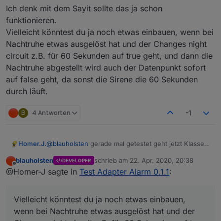
Ich denk mit dem Sayit sollte das ja schon
funktionieren.
Vielleicht könntest du ja noch etwas einbauen, wenn bei
Nachtruhe etwas ausgelöst hat und der Changes night
circuit z.B. für 60 Sekunden auf true geht, und dann die
Nachtruhe abgestellt wird auch der Datenpunkt sofort
auf false geht, da sonst die Sirene die 60 Sekunden
durch läuft.
B
4 Antworten
-1
Homer.J.
@
blauholsten
gerade mal getestet geht jetzt Klasse
einzige was mir aufgefallen ist auch wenn Nachtruhe
blauholsten
schrieb am
22. Apr. 2020, 20:38
DEVELOPER
nicht aktiviert ist wird trotzdem die Sleep List und die
zuletzt editiert von
Offline
@Homer-J sagte in
Test Adapter Alarm 0.1.1
:
Alarm list getriggert. Soll das so sein.
Sonst ist richtig cool wenn du jetzt noch den Alexa2
Adapter eingebunden bekommst und man dann
Vielleicht könntest du ja noch etwas einbauen,
darüber eine Sprachausgabe bei Veränderung
ausgeben kann ist Perfekt.
wenn bei Nachtruhe etwas ausgelöst hat und der
Ich denk mit dem Sayit sollte das ja schon