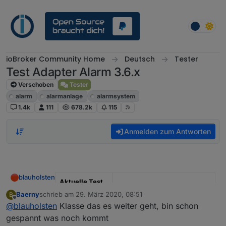
Weiter zum Inhalt
ioBroker Community Home
Deutsch
Tester
Test Adapter Alarm 3.6.x
Verschoben
Tester
alarm
alarmanlage
alarmsystem
1.4k
111
678.2k
115
Anmelden zum Antworten
blauholsten
Aktuelle Test
Version
3.6.x
Baerny
schrieb am
29. März 2020, 08:51
B
zuletzt editiert von
Offline
@
blauholsten
Klasse das es weiter geht, bin schon
Veröffentlichun
22.12.2022
gespannt was noch kommt
gsdatum