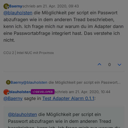
hi bitte schau hier mal unter dem Thread Alarm
Baerny
schrieb am
21. Apr. 2020, 09:43
B
0.0.8, dort habe ich und andere eine Möglichkeit
zuletzt editiert von
Offline
@
blauholsten
die Möglichkeit per script ein Passwort
beschrieben.
abzufragen wie in dem anderen Tread beschrieben,
kenn ich. Ich frage mich nur warum du im Adapter dann
eine Passwortabfrage integriert hast. Das verstehe ich
nicht.
CCU 2 | Intel NUC mit Proxmox
0
Baerny
@
blauholsten
die Möglichkeit per script ein Passwort
B
abzufragen wie in dem anderen Tread beschrieben,
blauholsten
schrieb am
21. Apr. 2020, 10:44
DEVELOPER
kenn ich. Ich frage mich nur warum du im Adapter dann
zuletzt editiert von
Offline
@
Baerny
sagte in
Test Adapter Alarm 0.1.1
:
eine Passwortabfrage integriert hast. Das verstehe ich
nicht.
@
blauholsten
die Möglichkeit per script ein
Passwort abzufragen wie in dem anderen Tread