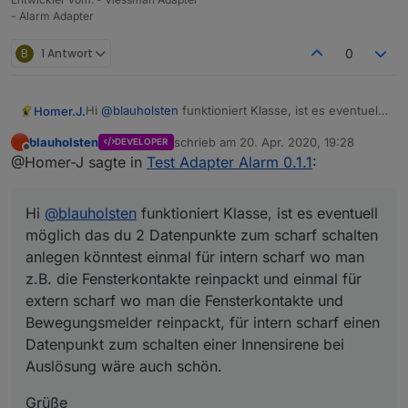
"Enter"
- Alarm Adapter
Gruß Baerny
B
1 Antwort
0
Hi
@
blauholsten
funktioniert Klasse, ist es eventuell
Homer.J.
möglich das du 2 Datenpunkte zum scharf schalten
blauholsten
schrieb am
20. Apr. 2020, 19:28
DEVELOPER
anlegen könntest einmal für intern scharf wo man
Grüße
zuletzt editiert von
Offline
@Homer-J sagte in
Test Adapter Alarm 0.1.1
:
z.B. die Fensterkontakte reinpackt und einmal für
extern scharf wo man die Fensterkontakte und
Bewegungsmelder reinpackt, für intern scharf einen
Hi
@
blauholsten
funktioniert Klasse, ist es eventuell
Datenpunkt zum schalten einer Innensirene bei
Auslösung wäre auch schön.
möglich das du 2 Datenpunkte zum scharf schalten
anlegen könntest einmal für intern scharf wo man
z.B. die Fensterkontakte reinpackt und einmal für
extern scharf wo man die Fensterkontakte und
Bewegungsmelder reinpackt, für intern scharf einen
Datenpunkt zum schalten einer Innensirene bei
Auslösung wäre auch schön.
Grüße