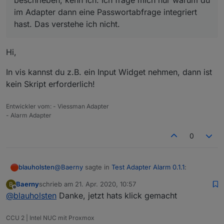
beschrieben, kenn ich. Ich frage mich nur warum du
im Adapter dann eine Passwortabfrage integriert
hast. Das verstehe ich nicht.
Hi,
In vis kannst du z.B. ein Input Widget nehmen, dann ist
kein Skript erforderlich!
Entwickler vom: - Viessman Adapter
- Alarm Adapter
0
@
Baerny
sagte in
Test Adapter Alarm 0.1.1
:
blauholsten
Baerny
schrieb am
21. Apr. 2020, 10:57
B
zuletzt editiert von
Offline
@
blauholsten
Danke, jetzt hats klick gemacht
@
blauholsten
die Möglichkeit per script ein
Passwort abzufragen wie in dem anderen
Hi,
Tread beschrieben, kenn ich. Ich frage mich
CCU 2 | Intel NUC mit Proxmox
nur warum du im Adapter dann eine