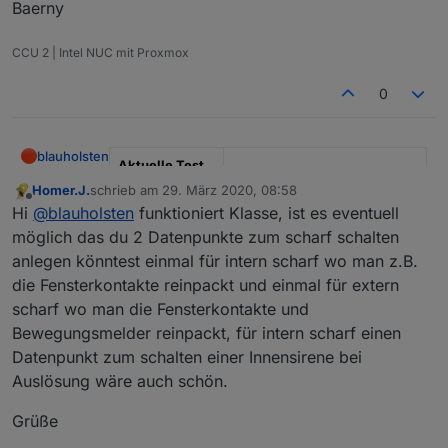
Baerny
Github Link
https://github.com/misanorot/
ioBroker.alarm
CCU 2 | Intel NUC mit Proxmox
Hier Adapter Beschreibung, Changelog etc.
0
blauholsten
Aktuelle Test
Version
3.6.x
Homer.J.
schrieb am
29. März 2020, 08:58
zuletzt editiert von
Offline
Hi
@
blauholsten
funktioniert Klasse, ist es eventuell
Veröffentlichun
22.12.2022
möglich das du 2 Datenpunkte zum scharf schalten
gsdatum
anlegen könntest einmal für intern scharf wo man z.B.
Github Link
https://github.com/misanorot/
die Fensterkontakte reinpackt und einmal für extern
ioBroker.alarm
scharf wo man die Fensterkontakte und
Bewegungsmelder reinpackt, für intern scharf einen
Hier Adapter Beschreibung, Changelog etc.
Datenpunkt zum schalten einer Innensirene bei
Auslösung wäre auch schön.
Grüße