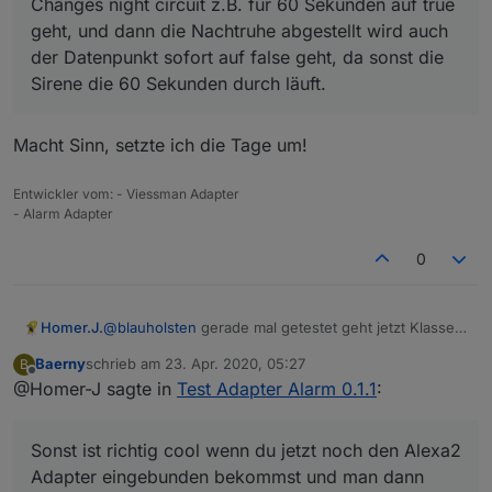
Changes night circuit z.B. für 60 Sekunden auf true
funktionieren.
geht, und dann die Nachtruhe abgestellt wird auch
Vielleicht könntest du ja noch etwas einbauen, wenn
der Datenpunkt sofort auf false geht, da sonst die
bei Nachtruhe etwas ausgelöst hat und der Changes
night circuit z.B. für 60 Sekunden auf true geht, und
Sirene die 60 Sekunden durch läuft.
dann die Nachtruhe abgestellt wird auch der
Datenpunkt sofort auf false geht, da sonst die Sirene
die 60 Sekunden durch läuft.
Macht Sinn, setzte ich die Tage um!
Entwickler vom: - Viessman Adapter
- Alarm Adapter
0
Homer.J.
@
blauholsten
gerade mal getestet geht jetzt Klasse
einzige was mir aufgefallen ist auch wenn Nachtruhe
Baerny
schrieb am
23. Apr. 2020, 05:27
B
nicht aktiviert ist wird trotzdem die Sleep List und die
zuletzt editiert von
Offline
@Homer-J sagte in
Test Adapter Alarm 0.1.1
:
Alarm list getriggert. Soll das so sein.
Sonst ist richtig cool wenn du jetzt noch den Alexa2
Adapter eingebunden bekommst und man dann
Sonst ist richtig cool wenn du jetzt noch den Alexa2
darüber eine Sprachausgabe bei Veränderung
ausgeben kann ist Perfekt.
Adapter eingebunden bekommst und man dann