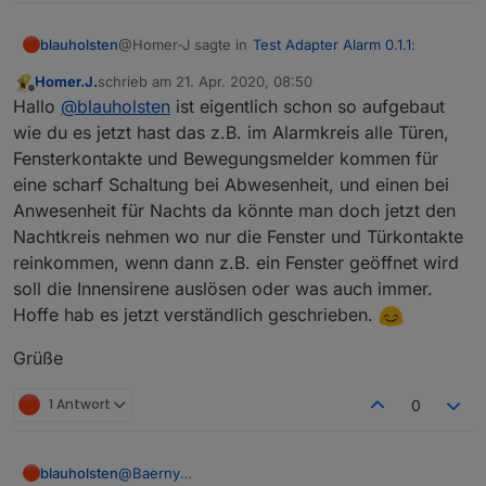
@Homer-J sagte in
Test Adapter Alarm 0.1.1
:
blauholsten
Homer.J.
schrieb am
21. Apr. 2020, 08:50
zuletzt editiert von
Offline
Hi
@
blauholsten
funktioniert Klasse, ist es
Hallo
@
blauholsten
ist eigentlich schon so aufgebaut
eventuell möglich das du 2 Datenpunkte zum
wie du es jetzt hast das z.B. im Alarmkreis alle Türen,
Hi,
scharf schalten anlegen könntest einmal für
Fensterkontakte und Bewegungsmelder kommen für
intern scharf wo man z.B. die
eine scharf Schaltung bei Abwesenheit, und einen bei
sorry für die etwas verzögerte Antwort, aber ich
Fensterkontakte reinpackt und einmal für
dachte das ich in letzter Zeit mehr finden...
extern scharf wo man die Fensterkontakte
Anwesenheit für Nachts da könnte man doch jetzt den
PS: Allerdings sind massive Veränderungen so
Ich lass jetzt schon mehrfach von einer Internen
und Bewegungsmelder reinpackt, für intern
Nachtkreis nehmen wo nur die Fenster und Türkontakte
einfach nicht mehr möglich. Allerdings denke ich,
Sirene und zwei Kreisen. Bitte mal genauer
scharf einen Datenpunkt zum schalten einer
reinkommen, wenn dann z.B. ein Fenster geöffnet wird
dass man mit dem Alarm- und Warnkreis ja
erklären, danke.
Innensirene bei Auslösung wäre auch schön.
soll die Innensirene auslösen oder was auch immer.
eigentlich die Wünsche abdeckt???
Grüße
Was ich definitiv noch implementieren kann, ist,
Hoffe hab es jetzt verständlich geschrieben.
die Überwachung und Aktivierbarkeit des
Warnkreises.
Grüße
1 Antwort
0
blauholsten
@
Baerny