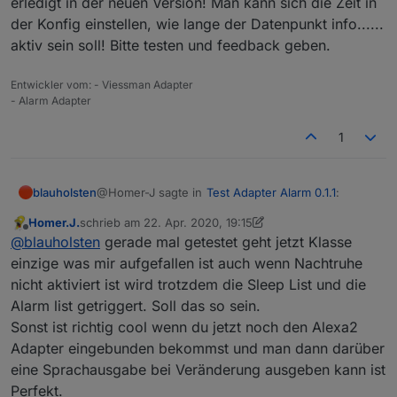
erledigt in der neuen Version! Man kann sich die Zeit in
der Konfig einstellen, wie lange der Datenpunkt info......
aktiv sein soll! Bitte testen und feedback geben.
Entwickler vom: - Viessman Adapter
- Alarm Adapter
1
@Homer-J sagte in
Test Adapter Alarm 0.1.1
:
blauholsten
Homer.J.
schrieb am
22. Apr. 2020, 19:15
zuletzt editiert von Homer.J.
Offline
@
blauholsten
jab das iss es.
@
blauholsten
gerade mal getestet geht jetzt Klasse
einzige was mir aufgefallen ist auch wenn Nachtruhe
nicht aktiviert ist wird trotzdem die Sleep List und die
erledigt in der neuen Version! Man kann sich die
Zeit in der Konfig einstellen, wie lange der
Alarm list getriggert. Soll das so sein.
Datenpunkt info...... aktiv sein soll! Bitte testen und
Sonst ist richtig cool wenn du jetzt noch den Alexa2
feedback geben.
Adapter eingebunden bekommst und man dann darüber
eine Sprachausgabe bei Veränderung ausgeben kann ist
Perfekt.