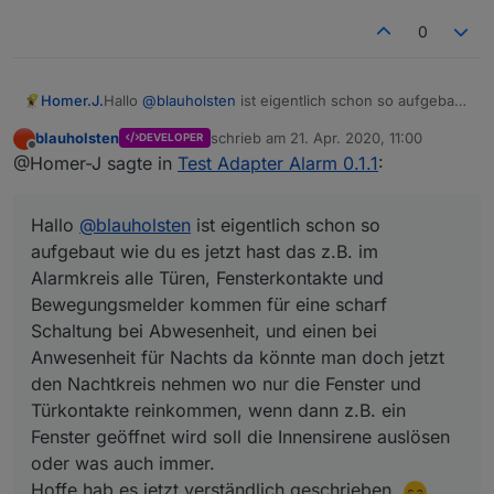
In vis kannst du z.B. ein Input Widget nehmen,
Passwortabfrage integriert hast. Das verstehe
0
dann ist kein Skript erforderlich!
ich nicht.
Hallo
@
blauholsten
ist eigentlich schon so aufgebaut
Homer.J.
wie du es jetzt hast das z.B. im Alarmkreis alle Türen,
blauholsten
schrieb am
21. Apr. 2020, 11:00
DEVELOPER
Fensterkontakte und Bewegungsmelder kommen für
Grüße
zuletzt editiert von
Offline
@Homer-J sagte in
Test Adapter Alarm 0.1.1
:
eine scharf Schaltung bei Abwesenheit, und einen
bei Anwesenheit für Nachts da könnte man doch
jetzt den Nachtkreis nehmen wo nur die Fenster und
Hallo
@
blauholsten
ist eigentlich schon so
Türkontakte reinkommen, wenn dann z.B. ein
Fenster geöffnet wird soll die Innensirene auslösen
aufgebaut wie du es jetzt hast das z.B. im
oder was auch immer.
Alarmkreis alle Türen, Fensterkontakte und
Hoffe hab es jetzt verständlich geschrieben.
Bewegungsmelder kommen für eine scharf
Schaltung bei Abwesenheit, und einen bei
Anwesenheit für Nachts da könnte man doch jetzt
den Nachtkreis nehmen wo nur die Fenster und
Türkontakte reinkommen, wenn dann z.B. ein
Fenster geöffnet wird soll die Innensirene auslösen
oder was auch immer.
Hoffe hab es jetzt verständlich geschrieben.