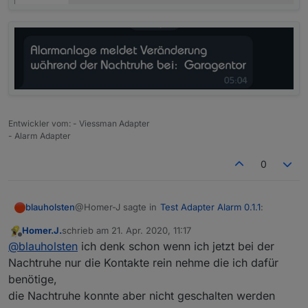
Entwickler vom: - Viessman Adapter
- Alarm Adapter
0
@Homer-J sagte in
Test Adapter Alarm 0.1.1
:
blauholsten
Homer.J.
schrieb am
21. Apr. 2020, 11:17
zuletzt editiert von
Offline
Hallo
@
blauholsten
ist eigentlich schon so
@
blauholsten
ich denk schon wenn ich jetzt bei der
aufgebaut wie du es jetzt hast das z.B. im
Nachtruhe nur die Kontakte rein nehme die ich dafür
Eigentlich schon, aber ich steh trotzdem etwas auf
Alarmkreis alle Türen, Fensterkontakte und
benötige,
dem Schlauch:woman-facepalming:
Bewegungsmelder kommen für eine scharf
die Nachtruhe konnte aber nicht geschalten werden
Du würdest quasi gerne einen Datenpunkt haben,
Schaltung bei Abwesenheit, und einen bei
der gesetzt wird wenn es eine Veränderung z.B