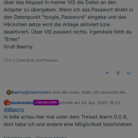
über das Keypad in meiner VIS die Daten an den
Adapter zu übergeben. Wenn ich das Passwort direkt in
den Datenpunkt "toogle_Password" eingebe und das
Häckchen setze wird die Anlage aktiviert bzw.
deaktiviert. Über VIS passiert nichts. Irgendwie fehlt da
"Enter"
Gruß Baerny
CCU 2 | Intel NUC mit Proxmox
0
Baerny
@
blauholsten
und alle Leser, Hallo, ich versuche die
B
Anlage über Passwort zu aktivieren/deaktivieren. Hat
blauholsten
schrieb am
20. Apr. 2020, 19:23
DEVELOPER
einer einen Tipp für mich, wie ich es anstellen kann,
zuletzt editiert von
Offline
@
Baerny
über das Keypad in meiner VIS die Daten an den
Adapter zu übergeben. Wenn ich das Passwort direkt
hi bitte schau hier mal unter dem Thread Alarm 0.0.8,
in den Datenpunkt "toogle_Password" eingebe und das
dort habe ich und andere eine Möglichkeit beschrieben.
Häckchen setze wird die Anlage aktiviert bzw.
deaktiviert. Über VIS passiert nichts. Irgendwie fehlt da
Entwickler vom: - Viessman Adapter