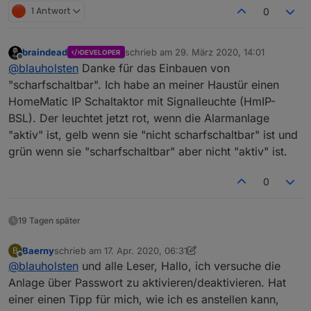
1 Antwort
0
braindead
schrieb am
29. März 2020, 14:01
DEVELOPER
zuletzt editiert von
Offline
@
blauholsten
Danke für das Einbauen von
"scharfschaltbar". Ich habe an meiner Haustür einen
HomeMatic IP Schaltaktor mit Signalleuchte (HmIP-
BSL). Der leuchtet jetzt rot, wenn die Alarmanlage
"aktiv" ist, gelb wenn sie "nicht scharfschaltbar" ist und
grün wenn sie "scharfschaltbar" aber nicht "aktiv" ist.
0
19 Tagen später
Baerny
schrieb am
17. Apr. 2020, 06:31
B
zuletzt editiert von Baerny
Offline
@
blauholsten
und alle Leser, Hallo, ich versuche die
Anlage über Passwort zu aktivieren/deaktivieren. Hat
einer einen Tipp für mich, wie ich es anstellen kann,