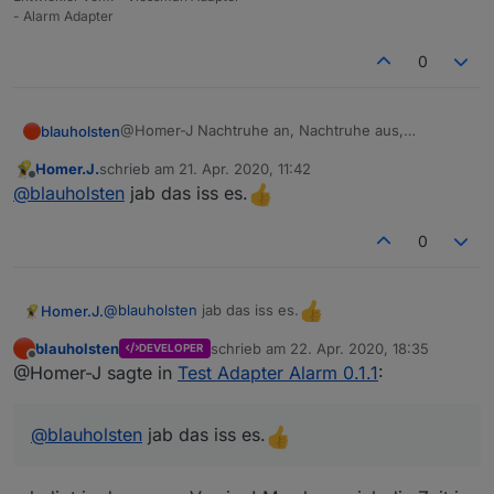
einschalten kann, wie das eigentliche scharfschalten,
- Alarm Adapter
und einen Datenpunkt der dann wie du meinst ein
Telegram verschicken kann, aber eben auf eine
0
Innensirene schaltet.
@Homer-J Nachtruhe an, Nachtruhe aus,
blauholsten
Nachtruhe toggle
Homer.J.
schrieb am
21. Apr. 2020, 11:42
Okay?
zuletzt editiert von
Offline
@
blauholsten
jab das iss es.
0
@
blauholsten
jab das iss es.
Homer.J.
blauholsten
schrieb am
22. Apr. 2020, 18:35
DEVELOPER
zuletzt editiert von
Offline
@Homer-J sagte in
Test Adapter Alarm 0.1.1
:
@
blauholsten
jab das iss es.