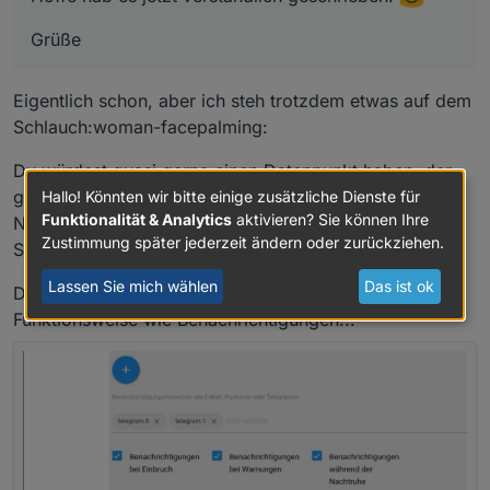
Grüße
Eigentlich schon, aber ich steh trotzdem etwas auf dem
Schlauch:woman-facepalming:
Du würdest quasi gerne einen Datenpunkt haben, der
gesetzt wird wenn es eine Veränderung z.B bei der
Hallo! Könnten wir bitte einige zusätzliche Dienste für
Funktionalität & Analytics
aktivieren? Sie können Ihre
Nachtruhe kommt und der ggf. wie die eigentliche
Zustimmung später jederzeit ändern oder zurückziehen.
Sirene funktioniert?
Lassen Sie mich wählen
Das ist ok
Du falls du das meinst, wäre das von der
Funktionsweise wie Benachrichtigungen...