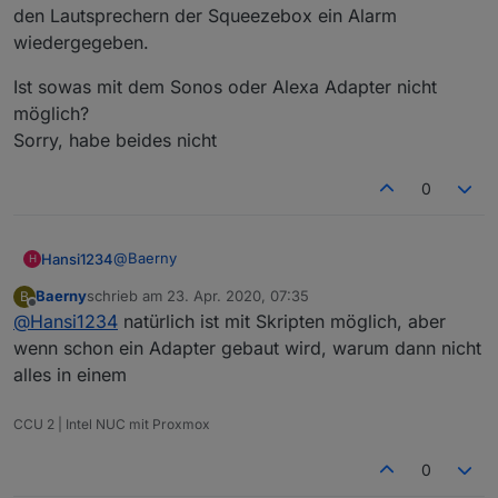
@
blauholsten
und @Homer-J
den Lautsprechern der Squeezebox ein Alarm
Wäre es nicht besser das ganze etwas neutraler
wiedergegeben.
zu machen ( ob das möglich ist, weis ich nicht)
damit man z. Bsp. auch Sonos Api einbinden
Ist sowas mit dem Sonos oder Alexa Adapter nicht
könnte
Baerny
möglich?
Sorry, habe beides nicht
0
@
Baerny
Hansi1234
H
Baerny
schrieb am
23. Apr. 2020, 07:35
B
das ist doch heute auch schon über Scripts
zuletzt editiert von
Offline
@
Hansi1234
natürlich ist mit Skripten möglich, aber
möglich. Sobald bei mir ein Einbruch gemeldet wird,
wird aus den Lautsprechern der Squeezebox ein
Ist sowas mit dem Sonos oder Alexa Adapter nicht
wenn schon ein Adapter gebaut wird, warum dann nicht
Alarm wiedergegeben.
möglich?
alles in einem
Sorry, habe beides nicht
CCU 2 | Intel NUC mit Proxmox
0