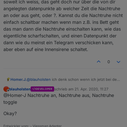
Anwesenheit für Nachts da könnte man doch
soweit ich weiss, das geht doch nur über die von dir
bei der Nachtruhe kommt und der ggf. wie die
Du falls du das meinst, wäre das von der
jetzt den Nachtkreis nehmen wo nur die
angelegten datenpunkte ab welcher Zeit die Nachtruhe
eigentliche Sirene funktioniert?
Funktionsweise wie Benachrichtigungen...
Fenster und Türkontakte reinkommen, wenn
an oder aus geht, oder ?. Kannst du die Nachtruhe nicht
dann z.B. ein Fenster geöffnet wird soll die
einfach schaltbar machen wenn man z.B. ins Bett geht
Innensirene auslösen oder was auch immer.
Hoffe hab es jetzt verständlich geschrieben.
das man dann die Nachtruhe einschalten kann, wie das
eigentliche scharfschalten, und einen Datenpunkt der
dann wie du meinst ein Telegram verschicken kann,
Grüße
aber eben auf eine Innensirene schaltet.
0
Homer.J.
@
blauholsten
ich denk schon wenn ich jetzt bei der
Nachtruhe nur die Kontakte rein nehme die ich dafür
blauholsten
schrieb am
21. Apr. 2020, 11:27
DEVELOPER
benötige,
zuletzt editiert von
Offline
@Homer-J Nachtruhe an, Nachtruhe aus, Nachtruhe
die Nachtruhe konnte aber nicht geschalten werden
soweit ich weiss, das geht doch nur über die von dir
toggle
angelegten datenpunkte ab welcher Zeit die
Nachtruhe an oder aus geht, oder ?. Kannst du die
Okay?
Nachtruhe nicht einfach schaltbar machen wenn man
z.B. ins Bett geht das man dann die Nachtruhe
Entwickler vom: - Viessman Adapter