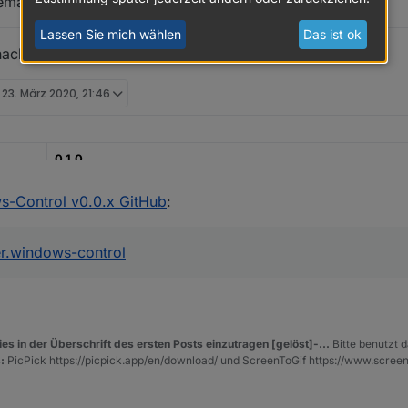
 gemacht für den ersten Adapter
Lassen Sie mich wählen
Das ist ok
nach "
Tester
" verschoben!
t
23. März 2020, 21:46
0.1.0
Version 0.0.1: 24.03.2020, aktuelle 0.1.0: 27.03.2020
s-Control v0.0.x GitHub
:
https://github.com/Mic-M/ioBroker.windows-control
er.windows-control
en Adapter geschrieben, weitere werden sicherlich folgen
t das Script
https://github.com/Mic-M/iobroker.control-ms-windows
ab,
es in der Überschrift des ersten Posts einzutragen [gelöst]-...
Bitte benutzt d
c/1570/windows-steuerung
:
PicPick https://picpick.app/en/download/ und ScreenToGif https://www.scree
für weitere Erklärungen.
ch, Windows-Geräte entsprechend zu steuern, siehe