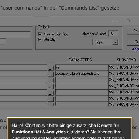
i "user commands" in der "Commands List" gesetzt:
sse.
Hallo! Könnten wir bitte einige zusätzliche Dienste für
ieben für das Tester-Forum, aber ich poste schon mal hier.
Funktionalität & Analytics
aktivieren? Sie können Ihre
Zustimmung später jederzeit ändern oder zurückziehen.