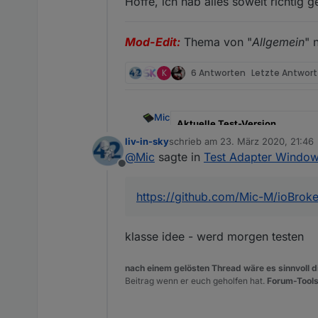
Hoffe, ich hab alles soweit richtig
Mod-Edit:
Thema von "
Allgemein
" 
K
6 Antworten
Letzte Antwor
Mic
Aktuelle Test-Version
liv-in-sky
schrieb am
23. März 2020, 21:46
zuletzt editiert von
Veröffentlichungsdatum
@
Mic
sagte in
Test Adapter Window
Offline
Github Link
https://github.com/Mic-M/ioBrok
Hi,
ich habe nun endlich einen erst
klasse idee - werd morgen testen
Der Adapter
Windows Control
lös
nach einem gelösten Thread wäre es sinnvoll di
https://forum.iobroker.net/topi
Beitrag wenn er euch geholfen hat.
Forum-Tools
Siehe
Dokumentation auf Github
Mit diesem Adapter ist es mögli