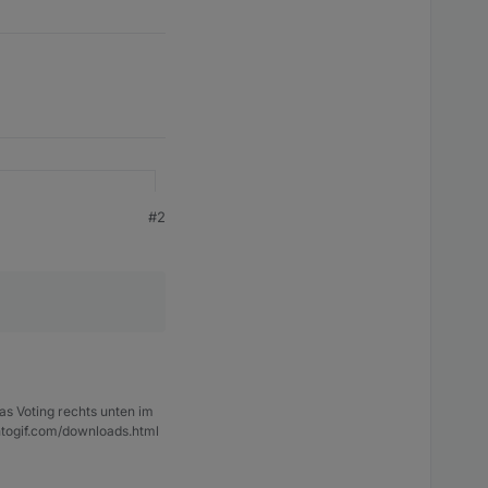
#2
 das hier gepostet ist:
as Voting rechts unten im
ntogif.com/downloads.html