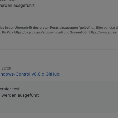
 werden ausgeführt
indows-Rechner (Testsytem) als auch produktiv unter Debian soweit gut
es in der Überschrift des ersten Posts einzutragen [gelöst]-...
Bitte benutzt d
:
PicPick https://picpick.app/en/download/ und ScreenToGif https://www.scree
, 22:26
hnell erster test
indows-Control v0.0.x GitHub
:
- befehle werden ausgeführt
erster test
hle werden ausgeführt