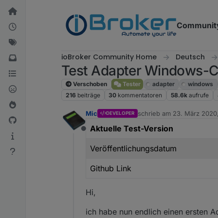
Weiter zum Inhalt
Communit
ioBroker Community Home
Deutsch
Test Adapter Windows-Co
Verschoben
Tester
adapter
windows
216
beiträge
30
kommentatoren
58.6k
aufrufe
Mic
schrieb am
23. März 2020,
DEVELOPER
zuletzt editiert von Mic
Aktuelle Test-Version
Offline
Veröffentlichungsdatum
Github Link
Hi,
ich habe nun endlich einen ersten A