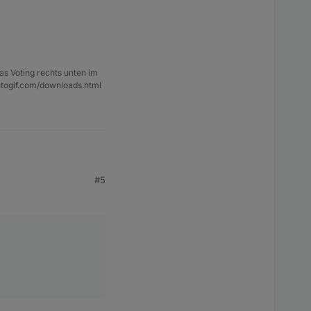
...
as Voting rechts unten im
ntogif.com/downloads.html
#5