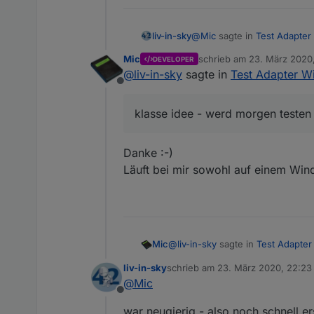
https://forum.iobroker.net/topi
Danke auch an dieser Stelle an
Vl
@
Mic
sagte in
Test Adapter
liv-in-sky
Für diesen Adapter benötigt ihr
eine einzelne 776 kB große (bzw. 
In den Adapter-Einstellungen kan
Mic
schrieb am
23. März 2020,
DEVELOPER
zuletzt editiert von
@
liv-in-sky
sagte in
Test Adapter W
https://github.com/Mic-
Es werden dann pro Windows-Rec
Offline
werden.
Im Beispiel von GetAdmin sind z
klasse idee - werd morgen 
klasse idee - werd morgen testen
Ich freue mich auf eure Testerge
@
Jey-Cee
habe ich bereits anges
Danke :-)
Hoffe, ich hab alles soweit richt
Läuft bei mir sowohl auf einem Win
Mod-Edit:
Thema von "
Allgemein
@
liv-in-sky
sagte in
Test Adapter
Mic
liv-in-sky
schrieb am
23. März 2020, 22:23
zuletzt editiert von
@
Mic
klasse idee - werd morgen tes
Offline
war neugierig - also noch schnell ers