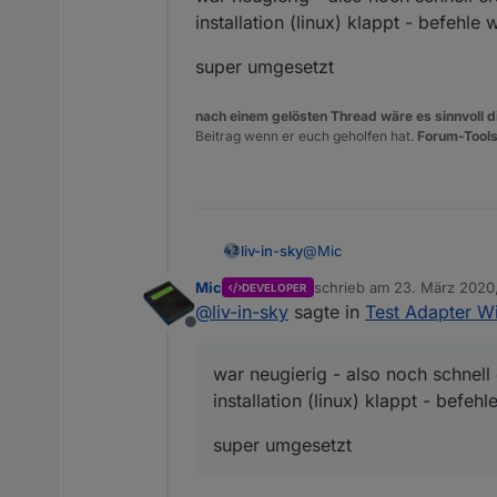
Danke :-)
installation (linux) klappt - befehle
Läuft bei mir sowohl auf einem W
super umgesetzt
nach einem gelösten Thread wäre es sinnvoll di
Beitrag wenn er euch geholfen hat.
Forum-Tools
@
Mic
liv-in-sky
Mic
schrieb am
23. März 2020
DEVELOPER
war neugierig - also noch sc
zuletzt editiert von
@
liv-in-sky
sagte in
Test Adapter W
installation (linux) klappt 
Offline
super umgesetzt
war neugierig - also noch schnell 
installation (linux) klappt - befe
super umgesetzt