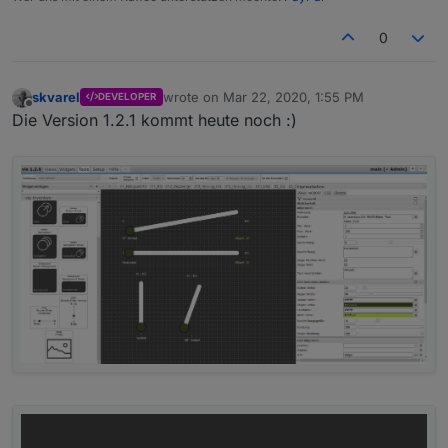
0
skvarel
wrote on
Mar 22, 2020, 1:55 PM
DEVELOPER
last edited by
Offline
Die Version 1.2.1 kommt heute noch :)