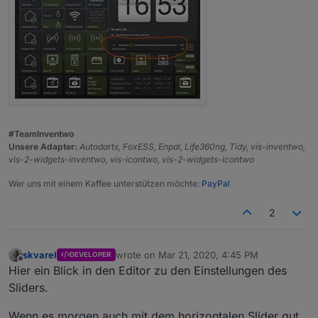
#TeamInventwo
Unsere Adapter:
Autodarts, FoxESS, Enpal, Life360ng, Tidy, vis-inventwo,
vis-2-widgets-inventwo, vis-icontwo, vis-2-widgets-icontwo
Wer uns mit einem Kaffee unterstützen möchte:
PayPal
2
skvarel
wrote on
Mar 21, 2020, 4:45 PM
DEVELOPER
last edited by
Offline
Hier ein Blick in den Editor zu den Einstellungen des
Sliders.
Wenn es morgen auch mit dem horizontalen Slider gut