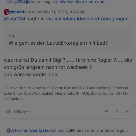
@
skvarel
sagte in
vis-inventwo Ideen und
sigi234
Anregungen
:
skokarl
wrote on
Mar 21, 2020, 9:43 AM
S
last edited by
Offline
@
sigi234
sagte in
So ähnlich stelle ich mir die Lösung vor:
vis-inventwo Ideen und Anregungen
:
Ja, aber Anzeigen bitte als Option.
Ps.:
Wie geht es den Lautstärkereglern mit Led?
Ps.:
Wie geht es den Lautstärkereglern mit Led?
was meinst Du damit Sigi ?...... farbliche Regler ?......die
von grün langsam nach rot wechseln ?
das wäre ne coole Idee.
IOBroker mit Proxmox auf Celeron Nuc mit 16 GB und Debian11, Sonos API,
Echo Show 15 als Wandtablet, Homematic IP, HUE, Sonos, Echos, DS718+
als Backup
1 Reply
1
@
skokarl
Das sollte auch eher nur als anregung
A Former User
?