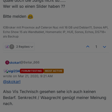
quäle doch die Jungs nicht so.....
man die eine Beschriftung oben an der Spitze
aussehen würde.
Wer will so einen Slider haben ??
hat und die andere am Fuß
Bitte melden
IOBroker mit Proxmox auf Celeron Nuc mit 16 GB und Debian11, Sonos API,
Echo Show 15 als Wandtablet, Homematic IP, HUE, Sonos, Echos, DS718+
als Backup
?
2 Replies
1
@Beliar_666
skokarl
S
sigi234
FORUM TESTING
MOST ACTIVE
quäle doch die Jungs nicht so.....
Online
wrote on
Mar 21, 2020, 9:21 AM
Wer will so einen Slider haben ??
Aber ich denke das wird schwer umsetzbar.
last edited by
@
skokarl
Bitte melden
Also Vis Technisch gesehen sehe ich auch keinen
Bedarf. Senkrecht / Waagrecht genügt meiner Meinung
nach.