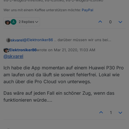
vis-2-widgets-inventwo, vis-icontwo, vis-2-widgets-icontwo
Wer uns mit einem Kaffee unterstützen möchte:
PayPal
A
2 Replies
0
@
Elektroniker86
.. darüber müssen wir uns bei
skvarel
Gelegenheit Gedanken machen. Ich weiß noch nicht
Elektroniker86
wrote on
Mar 21, 2020, 11:03 AM
was man dafür überhaupt machen muss.
Ich war der Meinung, ein Eintrag in der 'stable' Liste
last edited by
Offline
@
skvarel
würde reichen. Ich habe die App bei mir nie zum
Laufen bekommen und kann es daher auch nicht
Ich habe die App momentan auf einem Huawei P30 Pro
testen :(
am laufen und da läuft sie soweit fehlerfrei. Lokal wie
auch über die Pro Cloud von unterwegs.
Das wäre auf jeden Fall ein schöner Zug, wenn das
funktionieren würde....
1