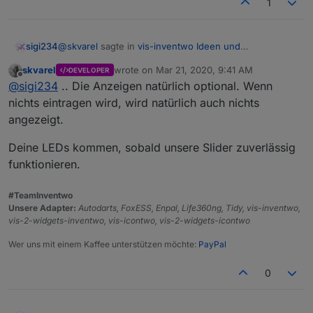
1
@
skvarel
sagte in
vis-inventwo Ideen und
sigi234
Anregungen
:
skvarel
wrote on
Mar 21, 2020, 9:41 AM
DEVELOPER
last edited by
Offline
So ähnlich stelle ich mir die Lösung vor:
@
sigi234
.. Die Anzeigen natürlich optional. Wenn
nichts eintragen wird, wird natürlich auch nichts
angezeigt.
Ja, aber Anzeigen bitte als Option.
Deine LEDs kommen, sobald unsere Slider zuverlässig
Ps.:
Wie geht es den Lautstärkereglern mit Led?
funktionieren.
#TeamInventwo
Unsere Adapter:
Autodarts, FoxESS, Enpal, Life360ng, Tidy, vis-inventwo,
vis-2-widgets-inventwo, vis-icontwo, vis-2-widgets-icontwo
Wer uns mit einem Kaffee unterstützen möchte:
PayPal
0