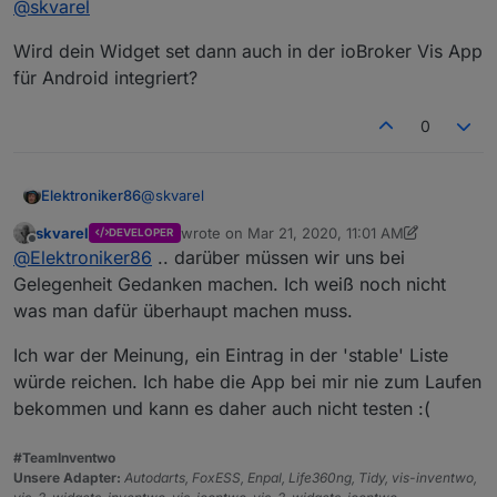
@
skvarel
unserem Adapter umsetzen, OHNE weitere
Programmierungen im CSS.
Das heißt, es kommen auf jeden Fall folgende Widgets:
Wird dein Widget set dann auch in der ioBroker Vis App
• Flip-Clock (schwarz und weiß umstellbar und
für Android integriert?
skalierbar)
• Radio-Buttons (mit den gleichen Einstellmöglichkeiten
Das wird in naher Zukunft umgesetzt!
0
wie unsere Widgets)
• RGB Color-Picker
Aus diesen Ideen und Euren Wünschen entwickeln wir
• Tabellen (Farben und Größen genauso einfach
dann weitere Widgets und optimieren unsere
@
skvarel
Elektroniker86
einstellbar, wie bei unseren Widgets)
Vorhandenen.
• Multi-Widget (basierend auf den Signalbilder der
skvarel
wrote on
Mar 21, 2020, 11:01 AM
DEVELOPER
Wird dein Widget set dann auch in der ioBroker
Bordmittel .. allerdings mit Transparenz, spiegeln der
last edited by skvarel
Mar 21, 2020, 12:36 PM
Offline
@
Elektroniker86
.. darüber müssen wir uns bei
Vis App für Android integriert?
Icons und invertieren der Fabe )
Gelegenheit Gedanken machen. Ich weiß noch nicht
was man dafür überhaupt machen muss.
Ich war der Meinung, ein Eintrag in der 'stable' Liste
würde reichen. Ich habe die App bei mir nie zum Laufen
bekommen und kann es daher auch nicht testen :(
#TeamInventwo
Unsere Adapter:
Autodarts, FoxESS, Enpal, Life360ng, Tidy, vis-inventwo,