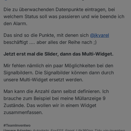
aber für das optimale funktionieren nen Java Script
Die zu überwachenden Datenpunkte eintragen, bei
schreiben muss.
welchem Status soll was passieren und wie beende ich
den Alarm.
Das sind so die Punkte, mit denen sich
@
jkvarel
beschäftigt .... aber alles der Reihe nach ;)
Jetzt erst mal die Slider, dann das Multi-Widget.
Mir fehlen nämlich ein paar Möglichkeiten bei den
Signalbildern. Die Signalbilder können dann durch
unsere Multi-Widget ersetzt werden.
Man kann die Anzahl dann selbst definieren. Ich
brauche zum Beispiel bei meine Müllanzeige 9
Zustände. Das wollen wir in einem Widget
zusammenfassen.
#TeamInventwo
Unsere Adapter:
Autodarts, FoxESS, Enpal, Life360ng, Tidy, vis-inventwo,