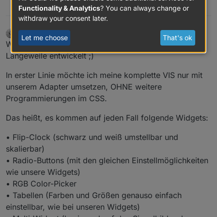
2
Functionality & Analytics
? You can always change or
withdraw your consent later.
skvarel
wrote on
Mar 21, 2020, 10:11 AM
DEVELOPER
last edited by
Let me choose
That's ok
Offline
Wir haben den Adapter ja nicht einfach so aus
Langeweile entwickelt ;)
In erster Linie möchte ich meine komplette VIS nur mit
unserem Adapter umsetzen, OHNE weitere
Programmierungen im CSS.
Das heißt, es kommen auf jeden Fall folgende Widgets:
• Flip-Clock (schwarz und weiß umstellbar und
skalierbar)
• Radio-Buttons (mit den gleichen Einstellmöglichkeiten
wie unsere Widgets)
• RGB Color-Picker
• Tabellen (Farben und Größen genauso einfach
einstellbar, wie bei unseren Widgets)