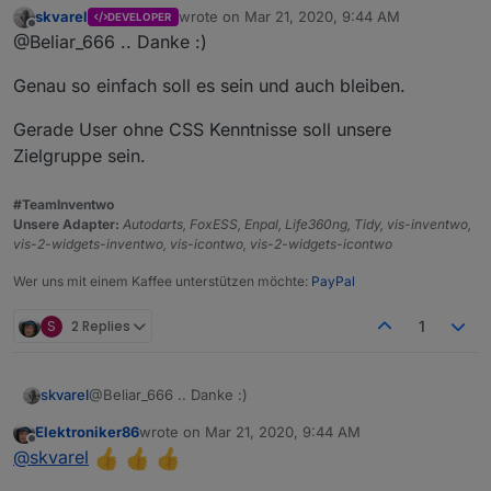
sein, wie die Beschriftung bei Diagonal sinn
skvarel
wrote on
Mar 21, 2020, 9:44 AM
DEVELOPER
macht. Deshalb schrieb ich ja das es schwer
Die Idee Drehbare Slider zu haben ist gut, wer
last edited by
Offline
@Beliar_666 .. Danke :)
umsetzbar wird.
so etwas braucht weiss ich nicht. Ich
bevorzuge auch Vertikal oder Horizontal.
Aber mal ab von den Slidern, die 2 Jungs
Genau so einfach soll es sein und auch bleiben.
machen hervorragende Arbeit. Alles was sie
machen ist leicht zu bedienen und leicht
Einfach klasse!
umzustylen. Und es lassen sich mit simplen
Gerade User ohne CSS Kenntnisse soll unsere
Kenntnissen klasse aussehende Vis erstellen.
Zielgruppe sein.
Wenns einem dann nicht mehr ganz so gefällt
einfach paar Klicks und schwupp anderer
#TeamInventwo
Hintergrund und andere Farbe.
Unsere Adapter:
Autodarts, FoxESS, Enpal, Life360ng, Tidy, vis-inventwo,
vis-2-widgets-inventwo, vis-icontwo, vis-2-widgets-icontwo
Wer uns mit einem Kaffee unterstützen möchte:
PayPal
S
2 Replies
1
@Beliar_666 .. Danke :)
skvarel
Elektroniker86
wrote on
Mar 21, 2020, 9:44 AM
Genau so einfach soll es sein und auch bleiben.
last edited by
Offline
@
skvarel
Gerade User ohne CSS Kenntnisse soll unsere