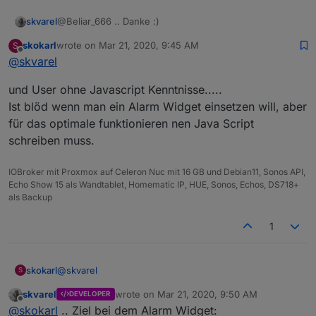
@Beliar_666 .. Danke :)
skvarel
skokarl
wrote on
Mar 21, 2020, 9:45 AM
S
Genau so einfach soll es sein und auch bleiben.
last edited by
Offline
@
skvarel
Gerade User ohne CSS Kenntnisse soll unsere
und User ohne Javascript Kenntnisse.....
Zielgruppe sein.
Ist blöd wenn man ein Alarm Widget einsetzen will, aber
für das optimale funktionieren nen Java Script
schreiben muss.
IOBroker mit Proxmox auf Celeron Nuc mit 16 GB und Debian11, Sonos API,
Echo Show 15 als Wandtablet, Homematic IP, HUE, Sonos, Echos, DS718+
als Backup
1
@
skvarel
skokarl
S
skvarel
wrote on
Mar 21, 2020, 9:50 AM
DEVELOPER
und User ohne Javascript Kenntnisse.....
last edited by
Offline
@
skokarl
.. Ziel bei dem Alarm Widget:
Ist blöd wenn man ein Alarm Widget einsetzen will,