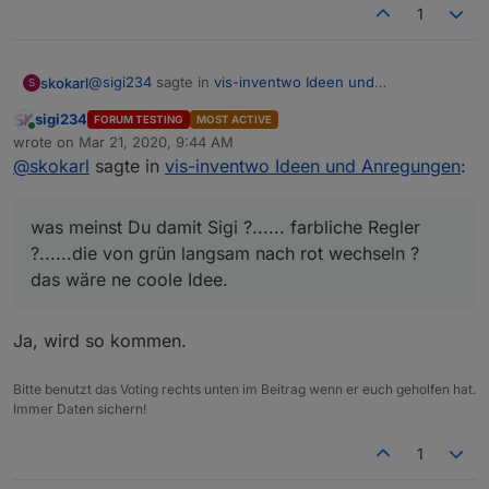
Zielgruppe sein.
1
@
sigi234
sagte in
vis-inventwo Ideen und
skokarl
S
Anregungen
:
sigi234
FORUM TESTING
MOST ACTIVE
Online
Ps.:
wrote on
Mar 21, 2020, 9:44 AM
last edited by
Wie geht es den Lautstärkereglern mit Led?
@
skokarl
sagte in
vis-inventwo Ideen und Anregungen
:
was meinst Du damit Sigi ?...... farbliche Regler ?......die
von grün langsam nach rot wechseln ?
das wäre ne coole Idee.
was meinst Du damit Sigi ?...... farbliche Regler
?......die von grün langsam nach rot wechseln ?
das wäre ne coole Idee.
Ja, wird so kommen.
Bitte benutzt das Voting rechts unten im Beitrag wenn er euch geholfen hat.
Immer Daten sichern!
1