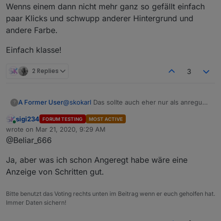
Wenns einem dann nicht mehr ganz so gefällt einfach
paar Klicks und schwupp anderer Hintergrund und
andere Farbe.
Einfach klasse!
2 Replies
3
@
skokarl
Das sollte auch eher nur als anregung
A Former User
?
sein, wie die Beschriftung bei Diagonal sinn
sigi234
FORUM TESTING
MOST ACTIVE
macht. Deshalb schrieb ich ja das es schwer
Die Idee Drehbare Slider zu haben ist gut, wer
Online
wrote on
Mar 21, 2020, 9:29 AM
umsetzbar wird.
so etwas braucht weiss ich nicht. Ich
last edited by
@Beliar_666
bevorzuge auch Vertikal oder Horizontal.
Aber mal ab von den Slidern, die 2 Jungs
machen hervorragende Arbeit. Alles was sie
Ja, aber was ich schon Angeregt habe wäre eine
machen ist leicht zu bedienen und leicht
Einfach klasse!
umzustylen. Und es lassen sich mit simplen
Anzeige von Schritten gut.
Kenntnissen klasse aussehende Vis erstellen.
Wenns einem dann nicht mehr ganz so gefällt
Bitte benutzt das Voting rechts unten im Beitrag wenn er euch geholfen hat.
einfach paar Klicks und schwupp anderer
Immer Daten sichern!
Hintergrund und andere Farbe.