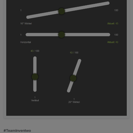
#TeamInventwo