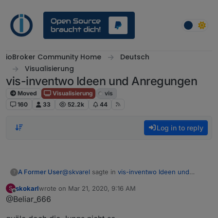
Skip to content
ioBroker Community Home
Deutsch
Visualisierung
vis-inventwo Ideen und Anregungen
Moved
Visualisierung
vis
160
33
52.2k
44
Log in to reply
@
skvarel
sagte in
vis-inventwo Ideen und
A Former User
?
Anregungen
:
skokarl
wrote on
Mar 21, 2020, 9:16 AM
S
last edited by
Offline
@Beliar_666
So ähnlich stelle ich mir die Lösung vor:
Das würde dann nur brauchbar aussehen wenn
Was bei 45° natürlich nicht so gut