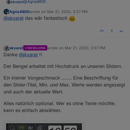
@
Agria4800
..
skvarel
Agria4800
wrote on
Mar 21, 2020, 3:27 PM
Wir schauen mal, ob wir da was machen können ;)
last edited by
Offline
@
skvarel
das wär fantastisch
1
skvarel
wrote on
Mar 21, 2020, 3:57 PM
DEVELOPER
last edited by
Offline
Danke
@
jkvarel
!!
Der Bengel arbeitet mit Hochdruck an unseren Slidern.
Ein kleiner Vorgeschmack ....... Eine Beschriftung für
den Slider-Titel, Min. und Max. Werte werden angezeigt
und auch der aktuelle Wert.
Alles natürlich optional. Wer es ohne Texte möchte,
kann es einfach abwählen.