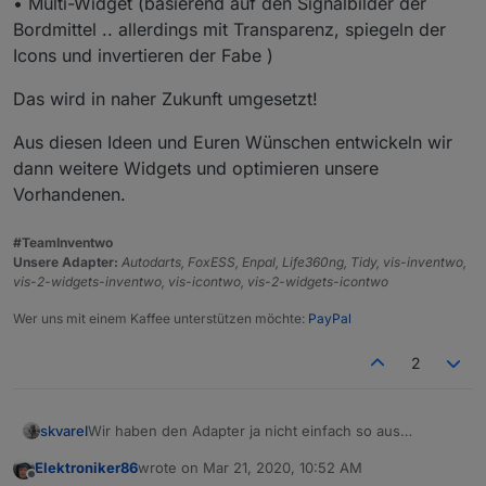
• Multi-Widget (basierend auf den Signalbilder der
Bordmittel .. allerdings mit Transparenz, spiegeln der
Icons und invertieren der Fabe )
Das wird in naher Zukunft umgesetzt!
Aus diesen Ideen und Euren Wünschen entwickeln wir
dann weitere Widgets und optimieren unsere
Vorhandenen.
#TeamInventwo
Unsere Adapter:
Autodarts, FoxESS, Enpal, Life360ng, Tidy, vis-inventwo,
vis-2-widgets-inventwo, vis-icontwo, vis-2-widgets-icontwo
Wer uns mit einem Kaffee unterstützen möchte:
PayPal
2
Wir haben den Adapter ja nicht einfach so aus
skvarel
Langeweile entwickelt ;)
Elektroniker86
wrote on
Mar 21, 2020, 10:52 AM
In erster Linie möchte ich meine komplette VIS nur mit
last edited by
Offline