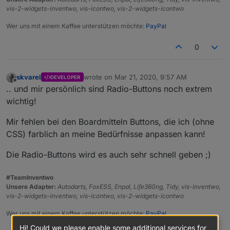
vis-2-widgets-inventwo, vis-icontwo, vis-2-widgets-icontwo
Wer uns mit einem Kaffee unterstützen möchte:
PayPal
0
skvarel
wrote on
Mar 21, 2020, 9:57 AM
DEVELOPER
last edited by
Offline
.. und mir persönlich sind Radio-Buttons noch extrem
wichtig!
Mir fehlen bei den Boardmitteln Buttons, die ich (ohne
CSS) farblich an meine Bedürfnisse anpassen kann!
Die Radio-Buttons wird es auch sehr schnell geben ;)
#TeamInventwo
Unsere Adapter:
Autodarts, FoxESS, Enpal, Life360ng, Tidy, vis-inventwo,
vis-2-widgets-inventwo, vis-icontwo, vis-2-widgets-icontwo
Wer uns mit einem Kaffee unterstützen möchte:
PayPal
Hi! Could we please enable some additional services for