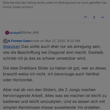
Bitte benutzt das Voting rechts unten im Beitrag wenn er euch geholfen hat.
Immer Daten sichern!
2
@Beliar_666
skokarl
S
A Former User
wrote on
Mar 21, 2020, 9:25 AM
?
quäle doch die Jungs nicht so.....
last edited by
Offline
@
skokarl
Das sollte auch eher nur als anregung sein,
Wer will so einen Slider haben ??
Bitte melden
wie die Beschriftung bei Diagonal sinn macht. Deshalb
schrieb ich ja das es schwer umsetzbar wird.
Die Idee Drehbare Slider zu haben ist gut, wer so etwas
braucht weiss ich nicht. Ich bevorzuge auch Vertikal
oder Horizontal.
Aber mal ab von den Slidern, die 2 Jungs machen
hervorragende Arbeit. Alles was sie machen ist leicht zu
bedienen und leicht umzustylen. Und es lassen sich mit
simplen Kenntnissen klasse aussehende Vis erstellen.