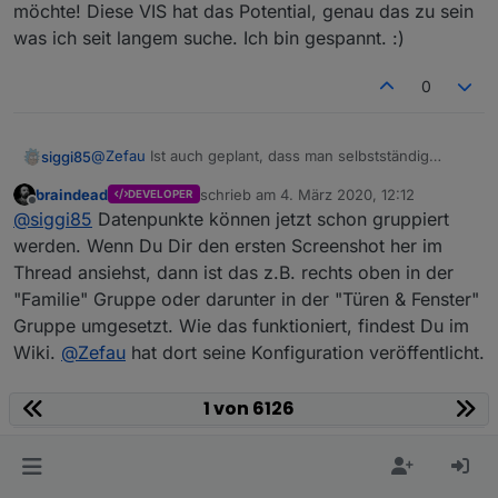
möchte! Diese VIS hat das Potential, genau das zu sein
Konfiguration / erste Schritte
was ich seit langem suche. Ich bin gespannt. :)
siehe Wiki auf Github
0
Ausblick / Roadmap
Ihr habt Wünsche? Bitte legt
ein Issue auf Github
an.
@
Zefau
Ist auch geplant, dass man selbstständig
siggi85
verschiedene Datenpunkte gruppiert anzeigen lassen
braindead
schrieb am
4. März 2020, 12:12
MEILENSTEINE / ROADMAPs
DEVELOPER
kann? Oder muss ich bei jedem Devicetyp hoffen, dass
Aktuell habe ich VIS, Habpanel und MaterialUI im
zuletzt editiert von
Offline
@
siggi85
Datenpunkte können jetzt schon gruppiert
es vom Adapter nativ unterstützt wird?
Einsatz und sie haben alle ihre Vorteile. Aber bei jeder
siehe
Bspw. wie in folgendem Video, wo ein "Device" auch
hat was gefehlt, was die andere VIS hatte und ich weiß
werden. Wenn Du Dir den ersten Screenshot her im
https://github.com/Zefau/ioBroker.jarvis/milestones
nur als eine Kachel dargestellt wird, aber aus
nun, dass ich definitiv eine responsive UI nutzen
nächste Release
Thread ansiehst, dann ist das z.B. rechts oben in der
mehreren Datenpunkten besteht (Farbtemperatur,
möchte! Diese VIS hat das Potential, genau das zu sein
"Familie" Gruppe oder darunter in der "Türen & Fenster"
ROADMAP v2.1.0
Helligkeit, Farbe, etc).
was ich seit langem suche. Ich bin gespannt. :)
ROADMAP v3.0.0
Gruppe umgesetzt. Wie das funktioniert, findest Du im
Wiki.
@
Zefau
hat dort seine Konfiguration veröffentlicht.
0
1 von 6126