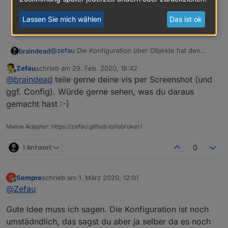
0
Lassen Sie mich wählen
Das ist ok
@
zefau
Die Konfiguration über Objekte hat den
braindead
Vorteil, dass nicht jedes mal der Adapter neu startet
Zefau
schrieb am
29. Feb. 2020, 18:42
nach einer Änderung. Trotzdem solltest Du darüber
Mir ist auch aufgefallen, dass wenn man bei
zuletzt editiert von
Offline
@
braindead
teile gerne deine vis per Screenshot (und
nachdenken, ob Du nicht doch lieber eine
Fenstern eine "subgroup" benutzen möchte, dann
Konfigurationsseite wie alle anderen Adapter
sind immer die "An" "Aus" Buttons sichtbar. Wäre
ggf. Config). Würde gerne sehen, was du daraus
anbietest. Ich denke das würde es den User
gut, wenn man das konfigurieren könnte.
gemacht hast :-)
deutlich einfacher machen.
Beispiel: Statistiken (2
columns
)
Meine Adapter: https://zefau.github.io/iobroker/
1 Antwort
0
Sempre
schrieb am
1. März 2020, 12:01
S
zuletzt editiert von
Offline
@
Zefau
Gute Idee muss ich sagen. Die Konfiguration ist noch
umstädndlich, das sagst du aber ja selber da es noch