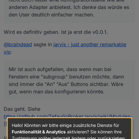
anderen Adapter anbietest. Ich denke das würde es
den User deutlich einfacher machen.
Wird es definitiv geben. Ist ja erst die v0.0.1.
@
braindead
sagte in
jarvis - just another remarkable
vis
:
Mir ist auch aufgefallen, dass wenn man bei
Fenstern eine "subgroup" benutzen möchte, dann
sind immer die "An" "Aus" Buttons sichtbar. Wäre
gut, wenn man das konfigurieren könnte.
Das geht. Siehe
https://github.com/Zefau/ioBroker.jarvis/wiki/Modules-
(Modules)#einstellungen-settings-5
Hallo! Könnten wir bitte einige zusätzliche Dienste für
Funktionalität & Analytics
aktivieren? Sie können Ihre
Beispiel: Karte (Vollbild)
Meine Adapter: https://zefau.github.io/iobroker/
Zustimmung später jederzeit ändern oder zurückziehen.