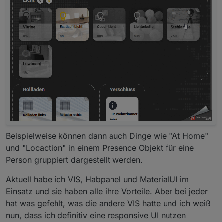
verfügbar und können frei konfiguriert werden.
Eine
aktuelle Liste der Module ist im Wiki zu finden
.
AdapterStatus
Chart
DateTime
Map
Beispielweise können dann auch Dinge wie "At Home"
StateList
und "Locaction" in einem Presence Objekt für eine
Person gruppiert dargestellt werden.
Aktuell habe ich VIS, Habpanel und MaterialUI im
StateListHorizontal
Einsatz und sie haben alle ihre Vorteile. Aber bei jeder
hat was gefehlt, was die andere VIS hatte und ich weiß
nun, dass ich definitiv eine responsive UI nutzen