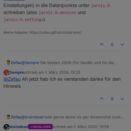
im frühen Stadium ist
. Eine Frage, wo genau
Einstellungen) in die Datenpunkte unter
jarvis.0
erwartet dein Adapter denn die beiden Dateien für die
Chart
schreiben (also
und
jarvis.0.devices
angelegt, jedoch scheint es nicht zu funktionieren.
Konfiguration? Ich habe diese unter
).
jarvis.0.settings
Aus der Doku kann ich es nicht rauslesen, daher
meine Frage.
Gruß
DateTime
Sempre
Meine Adapter: https://zefau.github.io/iobroker/
0
Map
Zefau
@
Sempre
Die beiden JSON (für Geräte und für die
Einstellungen) in die Datenpunkte unter
jarvis.0
StateList
Sempre
schrieb am
1. März 2020, 13:25
S
schreiben (also
jarvis.0.devices
und
zuletzt editiert von
Offline
@
Zefau
Ah jetzt hab ich es verstanden danke für den
jarvis.0.settings
).
Hinweis
StateListHorizontal
0
Zefau
@
braindead
teile gerne deine vis per Screenshot (und
Konfiguration / erste Schritte
ggf. Config). Würde gerne sehen, was du daraus
siehe Wiki auf Github
braindead
schrieb am
1. März 2020, 19:56
DEVELOPER
gemacht hast :-)
zuletzt editiert von
Offline