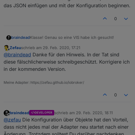
das JSON einfügen und mit der Konfiguration beginnen.
Bitte stimmt für eure gewünschten Feature Requests ab:
Nutzt dazu die Emoticon auf Github, um für eure
favorisierten Feature Requests abzustimmen:
0
Klasse! Genau so eine VIS habe ich gesucht!
braindead
Zefau
schrieb am
29. Feb. 2020, 17:21
Ich habe etwas gebraucht, bis ich dahinter
zuletzt editiert von
Offline
@
braindead
Danke für den Hinweis. In der Tat sind
gekommen bin, wie Settings und Devices
konfiguriert werden müssen. Bei mir waren die
diese fälschlicherweise schreibgeschützt. Korrigiere ich
Jeder Emoticon zählt gleich. Bitte stimmt nicht für alle /
beiden States readonly. Erst nachdem ich sie
in der kommenden Version.
zu viele Feature Requests ab, sonst gibt es am Ende
schreibbar gemacht habe, konnte ich das JSON
keine großen Unterschiede mehr.
Die Reihenfolge nach abgegebenen Stimmen seht ihr
einfügen und mit der Konfiguration beginnen.
hier:
Übersicht der Feature Requests nach Stimmen
Meine Adapter: https://zefau.github.io/iobroker/
Siehe
https://forum.iobroker.net/post/526170
0
Impressionen
braindead
schrieb am
29. Feb. 2020, 18:11
DEVELOPER
zuletzt editiert von
Die Konfiguration von Modulen kann frei angeordnet
Offline
@
zefau
Die Konfiguration über Objekte hat den Vorteil,
werden.
dass nicht jedes mal der Adapter neu startet nach einer
Nachfolgend einige Impressionen / Beispiele:
Users
Änderung. Trotzdem solltest Du darüber nachdenken,