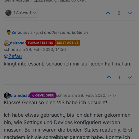
Meine Adapter: https://zefau.github.io/iobroker/
1 Antwort
0
jarvis -
just another remarkable vis
Zefau
Was ist jarvis?
dslraser
FORUM TESTING
MOST ACTIVE
Offline
jarvis ist eine Material Design Visualisierung, die auf
schrieb am
29. Feb. 2020, 14:50
zuletzt editiert von
Material UI
basiert. jarvis gibt eine Struktur und Module
@
Zefau
vor, die zur Visualisierung genutzt werden, aber sehr
jarvis ist
responsive
und passt sich der Größe des
klingt interessant, schaue ich mir auf jeden Fall mal an.
flexibel konfiguriert werden können.
Screens an.
Das Layout ist flexibel konfigurierbar. Es können optional
1
(beliebig viele) Tabs verwendet werden. Jeder Tab kann
entweder
fullscreen
sein oder beliebig viele
columns
Jedes Modul hat spezielle Konfigurationsmöglichkeiten
haben, die die einzelnen
modules
in flexibler
(
siehe Wiki je Modul
).
braindead
schrieb am
29. Feb. 2020, 17:17
DEVELOPER
Reihenfolge beinhalten.
Warum jarvis?
zuletzt editiert von
Offline
Klasse! Genau so eine VIS habe ich gesucht!
jarvis ist weitaus weniger flexibel als ioBroker.vis, aber
bietet dafür ein standardisiertes Design, um schnell eine
Ich habe etwas gebraucht, bis ich dahinter gekommen
Visualisierung zusammenzustellen. Wer besonders
Mehr Informationen
bin, wie Settings und Devices konfiguriert werden
spezifische Anforderungen hat, sollte (weiterhin)
Mehr Informationen - insbesondere zur Konfiguration -
ioBroker.vis verwendet.
müssen. Bei mir waren die beiden States readonly. Erst
gibt es im Wiki
.
nachdem ich sie schreibbar gemacht habe, konnte ich
Gestalte mit und stimme ab