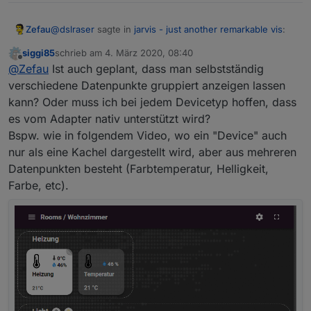
@
dslraser
sagte in
jarvis - just another remarkable vis
:
Zefau
siggi85
schrieb am
4. März 2020, 08:40
zuletzt editiert von
Offline
genau daran scheitert es im Moment.
@
Zefau
Ist auch geplant, dass man selbstständig
verschiedene Datenpunkte gruppiert anzeigen lassen
kann? Oder muss ich bei jedem Devicetyp hoffen, dass
siehe
https://github.com/Zefau/ioBroker.jarvis/wiki
Dort ist nun ein sehr detailliertes Beispiel (meine vis)
es vom Adapter nativ unterstützt wird?
Beispiel: Status (3
columns
, davon 2 leer)
Bspw. wie in folgendem Video, wo ein "Device" auch
nur als eine Kachel dargestellt wird, aber aus mehreren
Datenpunkten besteht (Farbtemperatur, Helligkeit,
Farbe, etc).
Module
Die folgenden Module sind aktuell (Februar 2020)