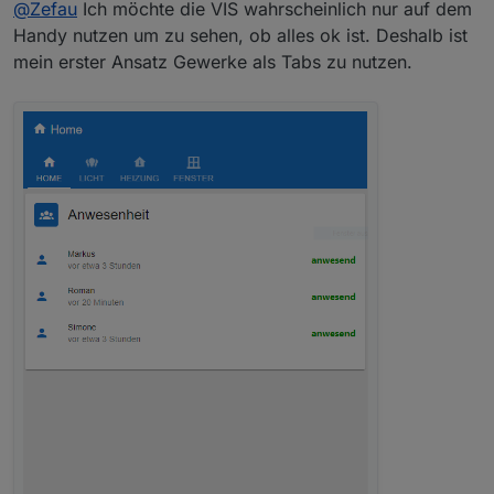
@
Zefau
Ich möchte die VIS wahrscheinlich nur auf dem
Handy nutzen um zu sehen, ob alles ok ist. Deshalb ist
Ausblick / Roadmap
mein erster Ansatz Gewerke als Tabs zu nutzen.
Ihr habt Wünsche? Bitte legt
ein Issue auf Github
an.
MEILENSTEINE / ROADMAPs
siehe
https://github.com/Zefau/ioBroker.jarvis/milestones
nächste Release
ROADMAP v2.1.0
ROADMAP v3.0.0