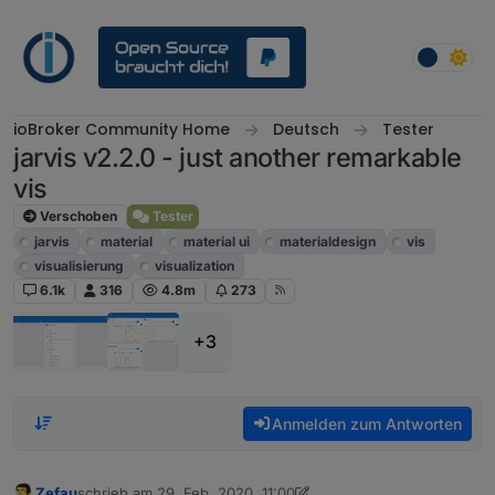
Weiter zum Inhalt
ioBroker Community Home
Deutsch
Tester
jarvis v2.2.0 - just another remarkable
vis
Verschoben
Tester
jarvis
material
material ui
materialdesign
vis
visualisierung
visualization
6.1k
316
4.8m
273
+3
Anmelden zum Antworten
Zefau
schrieb am
29. Feb. 2020, 11:00