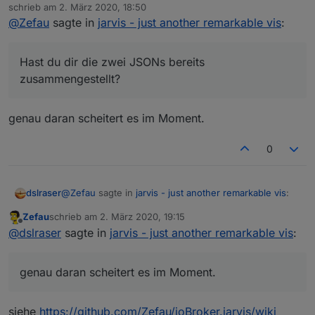
Offline
trotz Deiner umfangreichen Doku bekomme ich den
schrieb am
2. März 2020, 18:50
zuletzt editiert von
"ersten Start" bzw. kein Beispiel hin, da ich noch
@
Zefau
sagte in
jarvis - just another remarkable vis
:
Hast du dir die zwei JSONs bereits zusammengestellt?
nicht verstehe wie ich das umsetzen muss......
Hast du dir die zwei JSONs bereits
zusammengestellt?
genau daran scheitert es im Moment.
0
@
Zefau
sagte in
jarvis - just another remarkable vis
:
dslraser
Zefau
schrieb am
2. März 2020, 19:15
zuletzt editiert von
Offline
Hast du dir die zwei JSONs bereits
@
dslraser
sagte in
jarvis - just another remarkable vis
:
zusammengestellt?
genau daran scheitert es im Moment.
genau daran scheitert es im Moment.
siehe
https://github.com/Zefau/ioBroker.jarvis/wiki