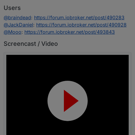
Users
@
braindead
:
https://forum.iobroker.net/post/490283
@
JackDaniel
:
https://forum.iobroker.net/post/490928
@
Mooo
:
https://forum.iobroker.net/post/493843
Screencast / Video