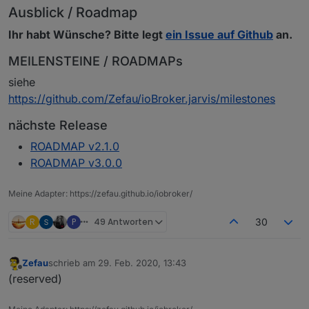
Ausblick / Roadmap
Ihr habt Wünsche? Bitte legt
ein Issue auf Github
an.
MEILENSTEINE / ROADMAPs
siehe
https://github.com/Zefau/ioBroker.jarvis/milestones
nächste Release
ROADMAP v2.1.0
ROADMAP v3.0.0
Meine Adapter: https://zefau.github.io/iobroker/
R
P
49 Antworten
30
Zefau
schrieb am
29. Feb. 2020, 13:43
zuletzt editiert von
Offline
(reserved)