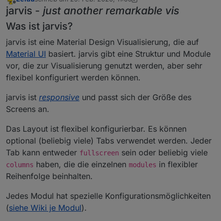
zuletzt editiert von Zefau
Offline
jarvis -
just another remarkable vis
Was ist jarvis?
jarvis ist eine Material Design Visualisierung, die auf
Material UI
basiert. jarvis gibt eine Struktur und Module
vor, die zur Visualisierung genutzt werden, aber sehr
flexibel konfiguriert werden können.
jarvis ist
responsive
und passt sich der Größe des
Screens an.
Das Layout ist flexibel konfigurierbar. Es können
optional (beliebig viele) Tabs verwendet werden. Jeder
Tab kann entweder
sein oder beliebig viele
fullscreen
haben, die die einzelnen
in flexibler
columns
modules
Reihenfolge beinhalten.
Jedes Modul hat spezielle Konfigurationsmöglichkeiten
(
siehe Wiki je Modul
).