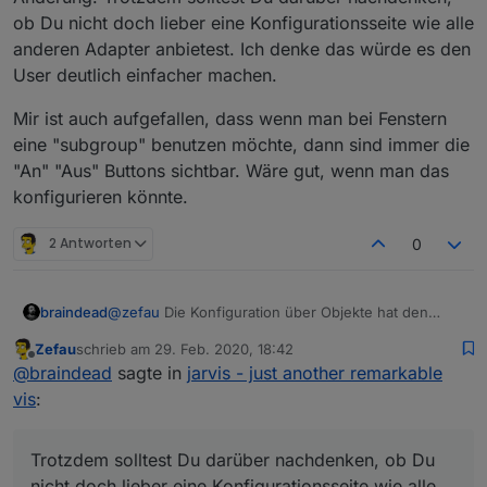
@
braindead
:
https://forum.iobroker.net/post/490283
ob Du nicht doch lieber eine Konfigurationsseite wie alle
@
JackDaniel
:
https://forum.iobroker.net/post/490928
@
Mooo
:
https://forum.iobroker.net/post/493843
Screencast / Video
anderen Adapter anbietest. Ich denke das würde es den
User deutlich einfacher machen.
Mir ist auch aufgefallen, dass wenn man bei Fenstern
eine "subgroup" benutzen möchte, dann sind immer die
"An" "Aus" Buttons sichtbar. Wäre gut, wenn man das
konfigurieren könnte.
2 Antworten
0
@
zefau
Die Konfiguration über Objekte hat den
braindead
Vorteil, dass nicht jedes mal der Adapter neu startet
Zefau
schrieb am
29. Feb. 2020, 18:42
nach einer Änderung. Trotzdem solltest Du darüber
Mir ist auch aufgefallen, dass wenn man bei
zuletzt editiert von
Offline
@
braindead
sagte in
jarvis - just another remarkable
nachdenken, ob Du nicht doch lieber eine
Fenstern eine "subgroup" benutzen möchte, dann
Screenshots
Konfigurationsseite wie alle anderen Adapter
sind immer die "An" "Aus" Buttons sichtbar. Wäre
vis
:
Beispiel: Dashboard (3
columns
)
anbietest. Ich denke das würde es den User
gut, wenn man das konfigurieren könnte.
deutlich einfacher machen.
Trotzdem solltest Du darüber nachdenken, ob Du
nicht doch lieber eine Konfigurationsseite wie alle