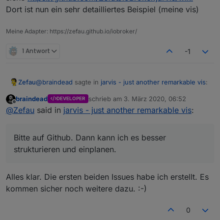
Dort ist nun ein sehr detailliertes Beispiel (meine vis)
Beispiel: Karte (Vollbild)
Meine Adapter: https://zefau.github.io/iobroker/
1 Antwort
-1
@
braindead
sagte in
jarvis - just another remarkable vis
:
Zefau
braindead
schrieb am
3. März 2020, 06:52
DEVELOPER
zuletzt editiert von
Offline
Möchtest Du solche Ideen hier im Forum oder
@
Zefau
said in
jarvis - just another remarkable vis
:
lieber als Issue bei GitHub sammeln?
Bitte auf Github. Dann kann ich es besser strukturieren
und einplanen.
Bitte auf Github. Dann kann ich es besser
Beispiel: Statistiken (2
columns
)
strukturieren und einplanen.
Alles klar. Die ersten beiden Issues habe ich erstellt. Es
kommen sicher noch weitere dazu. :-)
0