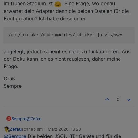
im frühen Stadium ist
. Eine Frage, wo genau
erwartet dein Adapter denn die beiden Dateien für die
Konfiguration? Ich habe diese unter
/opt/iobroker/node_modules/iobroker.jarvis/www
Beispiel: Status (3
columns
, davon 2 leer)
angelegt, jedoch scheint es nicht zu funktionieren. Aus
der Doku kann ich es nicht rauslesen, daher meine
Frage.
Gruß
Sempre
0
Module
Die folgenden Module sind aktuell (Februar 2020)
@
Zefau
Sempre
S
verfügbar und können frei konfiguriert werden.
Eine
Zefau
schrieb am
1. März 2020, 13:20
aktuelle Liste der Module ist im Wiki zu finden
.
AdapterStatus
Gute Idee muss ich sagen. Die Konfiguration ist noch
zuletzt editiert von
Offline
@
Sempre
Die beiden JSON (für Geräte und für die
umstädndlich, das sagst du aber ja selber da es noch