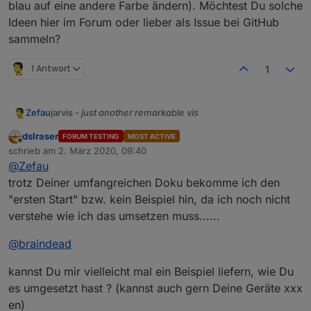
blau auf eine andere Farbe ändern). Möchtest Du solche
Ideen hier im Forum oder lieber als Issue bei GitHub
sammeln?
1 Antwort
1
jarvis -
just another remarkable vis
Zefau
Was ist jarvis?
dslraser
FORUM TESTING
MOST ACTIVE
Offline
jarvis ist eine Material Design Visualisierung, die auf
schrieb am
2. März 2020, 09:40
zuletzt editiert von
Material UI
basiert. jarvis gibt eine Struktur und Module
@
Zefau
vor, die zur Visualisierung genutzt werden, aber sehr
jarvis ist
responsive
und passt sich der Größe des
trotz Deiner umfangreichen Doku bekomme ich den
flexibel konfiguriert werden können.
Screens an.
"ersten Start" bzw. kein Beispiel hin, da ich noch nicht
Das Layout ist flexibel konfigurierbar. Es können optional
verstehe wie ich das umsetzen muss......
(beliebig viele) Tabs verwendet werden. Jeder Tab kann
entweder
fullscreen
sein oder beliebig viele
columns
Jedes Modul hat spezielle Konfigurationsmöglichkeiten
@
braindead
haben, die die einzelnen
modules
in flexibler
(
siehe Wiki je Modul
).
Reihenfolge beinhalten.
Warum jarvis?
kannst Du mir vielleicht mal ein Beispiel liefern, wie Du
jarvis ist weitaus weniger flexibel als ioBroker.vis, aber
es umgesetzt hast ? (kannst auch gern Deine Geräte xxx
bietet dafür ein standardisiertes Design, um schnell eine
Visualisierung zusammenzustellen. Wer besonders
Mehr Informationen
en)