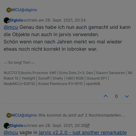
@
diginix
MCU
M
Diginix
schrieb am
28. Sept. 2021, 20:24
zuletzt editiert von
Offline
Der nimmt den vom User festgelegten Namen
@
mcu
Genau das habe ich nun auch gemacht und kann
die Objekte nun auch in jarvis verwenden.
Schön wenn man nach Jahren merkt wo mal wieder
Wenn du die Namen selbst vegibst, kannst du es ja
ändern.
etwas noch nicht korrekt in iobroker war.
..:: So long! Tom ::..
NUC7i3 (Ubuntu Proxmox VM) | Echo Dots 2+3. Gen | Xiaomi Sensoren | Mi
Robot 1S | Yeelight | Sonoff | Shelly | H801 RGB | Gosund SP1 |
NodeMCU+ESP32 | Kostal Plenticore PV+BYD | openWB
0
@
diginix
Wie kommst du jetzt auf 2 Nochkomastellen.
MCU
M
Die Antwort bezog sich auf:
Diginix
schrieb am
28. Sept. 2021, 20:35
Abrunden macht man über Datenpunkt-Eigenschaften:
zuletzt editiert von Diginix
Offline
@
mcu
sagte in
jarvis v2.2.0 - just another remarkable