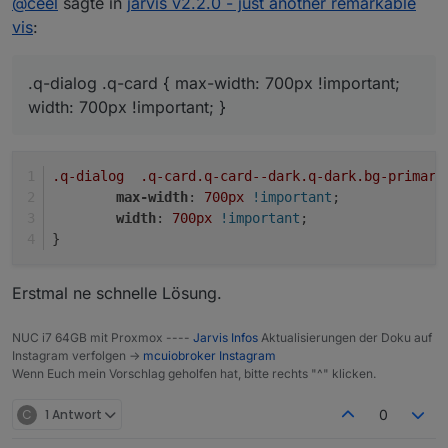
@
ceel
sagte in
@
ceel
Also für v3 wäre es:
jarvis v2.2.0 - just another remarkable
vis
:
Hi
/* nur für v3 */

leider verändert es jegliche Popups. Auch das Popup um
.q-dialog .q-card {

Menü vom Widget:
	max-width: 700px !important;

.q-dialog .q-card { max-width: 700px !important;
	width: 700px !important;

width: 700px !important; }
Und dann entsprechend alle Werte so anpassen,
.q-dialog
welche du für Dein System brauchst .
.q-card
.q-card--dark
.q-dark
.bg-primary
max-width
: 
700px
!important
;
width
: 
700px
!important
;
}
Erstmal ne schnelle Lösung.
NUC i7 64GB mit Proxmox ----
Jarvis Infos
Aktualisierungen der Doku auf
Instagram verfolgen ->
mcuiobroker Instagram
Wenn Euch mein Vorschlag geholfen hat, bitte rechts "^" klicken.
C
1 Antwort
0