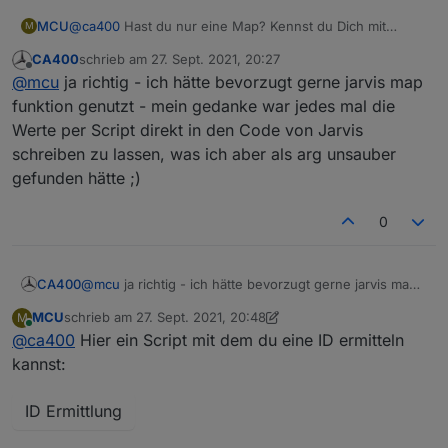
MCU
@
ca400
Hast du nur eine Map? Kennst du Dich mit
M
javascript ein wenig aus?
CA400
schrieb am
27. Sept. 2021, 20:27
zuletzt editiert von
Offline
@
mcu
ja richtig - ich hätte bevorzugt gerne jarvis map
funktion genutzt - mein gedanke war jedes mal die
Werte per Script direkt in den Code von Jarvis
schreiben zu lassen, was ich aber als arg unsauber
gefunden hätte ;)
0
CA400
@
mcu
ja richtig - ich hätte bevorzugt gerne jarvis map
funktion genutzt - mein gedanke war jedes mal die
MCU
schrieb am
27. Sept. 2021, 20:48
M
Werte per Script direkt in den Code von Jarvis
zuletzt editiert von MCU
Online
@
ca400
Hier ein Script mit dem du eine ID ermitteln
schreiben zu lassen, was ich aber als arg unsauber
gefunden hätte ;)
kannst:
ID Ermittlung