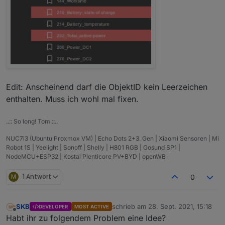
Edit: Anscheinend darf die ObjektID kein Leerzeichen
enthalten. Muss ich wohl mal fixen.
..:: So long! Tom ::..
NUC7i3 (Ubuntu Proxmox VM) | Echo Dots 2+3. Gen | Xiaomi Sensoren | Mi
Robot 1S | Yeelight | Sonoff | Shelly | H801 RGB | Gosund SP1 |
NodeMCU+ESP32 | Kostal Plenticore PV+BYD | openWB
M
1 Antwort
0
SKB
schrieb am
28. Sept. 2021, 15:18
DEVELOPER
MOST ACTIVE
zuletzt editiert von
Offline
Habt ihr zu folgendem Problem eine Idee?