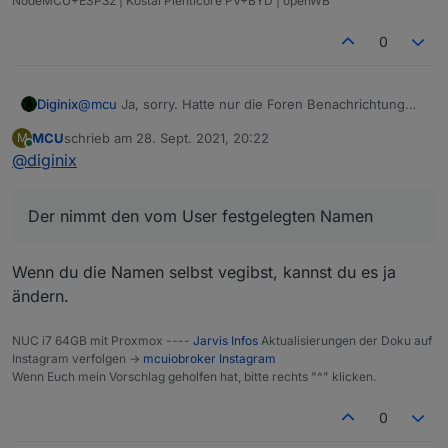
NodeMCU+ESP32 | Kostal Plenticore PV+BYD | openWB
0
@
mcu
Ja, sorry. Hatte nur die Foren Benachrichtung
Diginix
gesehen, dass du auf meinen Post geantwortet hast
MCU
schrieb am
28. Sept. 2021, 20:22
M
und dann ist auf den letzte von dir. Der aber keien
Perfekt, ich danke dir!
zuletzt editiert von
Online
@
diginix
Antw. auf meine Rundungsfrage enthält. Wer lesen
kann... :man-facepalming:
Der nimmt den vom User festgelegten Namen
Wenn du die Namen selbst vegibst, kannst du es ja
ändern.
NUC i7 64GB mit Proxmox ----
Jarvis Infos
Aktualisierungen der Doku auf
Instagram verfolgen ->
mcuiobroker Instagram
Wenn Euch mein Vorschlag geholfen hat, bitte rechts "^" klicken.
0