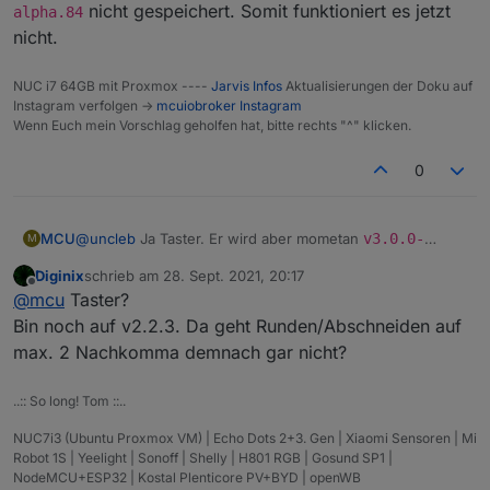
einen Xiaomi Fensterkontakt, steuern tue ich das
nicht gespeichert. Somit funktioniert es jetzt
alpha.84
ganze über ein Relais..
nicht.
Drückt man den Button wird das Relais angesteuert,
true oder false für den Button kommt aber über den
NUC i7 64GB mit Proxmox ----
Jarvis Infos
Aktualisierungen der Doku auf
Fensterkontakt DP
Instagram verfolgen ->
mcuiobroker Instagram
Were wohl nicht drum rum kommen 2 Buttons zu
Wenn Euch mein Vorschlag geholfen hat, bitte rechts "^" klicken.
ersellen oder?
0
MCU
@
uncleb
Ja Taster. Er wird aber mometan
v3.0.0-
M
alpha.84
nicht gespeichert. Somit funktioniert es jetzt
Diginix
schrieb am
28. Sept. 2021, 20:17
nicht.
zuletzt editiert von
Offline
@
mcu
Taster?
Bin noch auf v2.2.3. Da geht Runden/Abschneiden auf
max. 2 Nachkomma demnach gar nicht?
..:: So long! Tom ::..
NUC7i3 (Ubuntu Proxmox VM) | Echo Dots 2+3. Gen | Xiaomi Sensoren | Mi
Robot 1S | Yeelight | Sonoff | Shelly | H801 RGB | Gosund SP1 |
NodeMCU+ESP32 | Kostal Plenticore PV+BYD | openWB