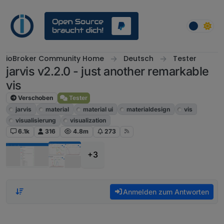
Weiter zum Inhalt
ioBroker Community Home
Deutsch
Tester
jarvis v2.2.0 - just another remarkable
vis
Verschoben
Tester
jarvis
material
material ui
materialdesign
vis
visualisierung
visualization
6.1k
316
4.8m
273
+3
Anmelden zum Antworten