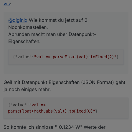
vis
:
@
diginix
Wie kommst du jetzt auf 2
Nochkomastellen.
Abrunden macht man über Datenpunkt-
Eigenschaften:
{
"value"
:
"val => parseFloat(val).toFixed(2)"
}
Geil mit Datenpunkt Eigenschaften (JSON Format) geht
ja noch einiges mehr:
{
"value"
:
"val =>
parseFloat(Math.abs(val)).toFixed(0)"
}
So konnte ich sinnlose "-0.1234 W" Werte der