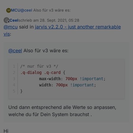
@
ceel
Also für v3 wäre es:
MCU
M
Ceel
schrieb am
28. Sept. 2021, 05:28
C
/* nur für v3 */

zuletzt editiert von
Offline
@
mcu
said in
jarvis v2.2.0 - just another remarkable
.q-dialog .q-card {

Und dann entsprechend alle Werte so anpassen, welche
	max-width: 700px !important;

vis
:
du für Dein System brauchst .
	width: 700px !important;

@
ceel
Also für v3 wäre es:
/* nur für v3 */
.q-dialog
.q-card
 {
max-width
: 
700px
!important
;
width
: 
700px
!important
;
}
Und dann entsprechend alle Werte so anpassen,
welche du für Dein System brauchst .
Hi