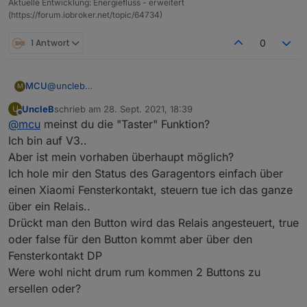
Aktuelle Entwicklung: Energiefluss - erweitert
(https://forum.iobroker.net/topic/64734)
1 Antwort
0
MCU
@
uncleb
M
Toggle-Modus ist erst mit v3 möglich.
UncleB
schrieb am
28. Sept. 2021, 18:39
U
v2: ButtonAction oder IconButtonAction, kann ein
zuletzt editiert von
Offline
@
mcu
meinst du die "Taster" Funktion?
Zustand schalten entweder "true" oder "false".
Möchte man nicht "true" schalten, sondern "false" muss
Ich bin auf V3..
man in den Datenpunkt-Eigenschaften: {"on":false}
Aber ist mein vorhaben überhaupt möglich?
eintragen.
Ich hole mir den Status des Garagentors einfach über
einen Xiaomi Fensterkontakt, steuern tue ich das ganze
über ein Relais..
Drückt man den Button wird das Relais angesteuert, true
oder false für den Button kommt aber über den
Fensterkontakt DP
Were wohl nicht drum rum kommen 2 Buttons zu
ersellen oder?