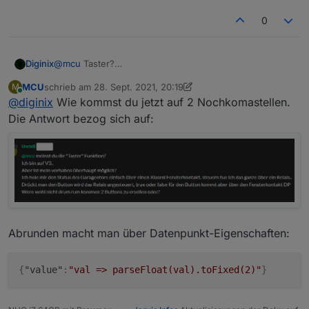
0
Diginix
@
mcu
Taster?
Bin noch auf v2.2.3. Da geht Runden/Abschneiden auf
MCU
schrieb am
28. Sept. 2021, 20:19
M
max. 2 Nachkomma demnach gar nicht?
zuletzt editiert von MCU
Online
@
diginix
Wie kommst du jetzt auf 2 Nochkomastellen.
Die Antwort bezog sich auf:
Abrunden macht man über Datenpunkt-Eigenschaften:
{
"value"
:
"val => parseFloat(val).toFixed(2)"
}