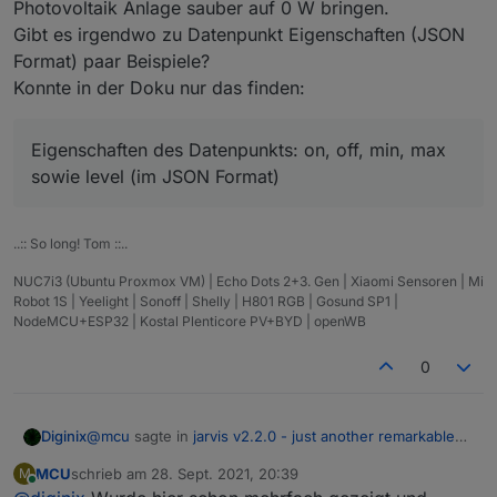
Photovoltaik Anlage sauber auf 0 W bringen.
Gibt es irgendwo zu Datenpunkt Eigenschaften (JSON
Format) paar Beispiele?
Konnte in der Doku nur das finden:
Eigenschaften des Datenpunkts: on, off, min, max
sowie level (im JSON Format)
..:: So long! Tom ::..
NUC7i3 (Ubuntu Proxmox VM) | Echo Dots 2+3. Gen | Xiaomi Sensoren | Mi
Robot 1S | Yeelight | Sonoff | Shelly | H801 RGB | Gosund SP1 |
NodeMCU+ESP32 | Kostal Plenticore PV+BYD | openWB
0
@
mcu
sagte in
jarvis v2.2.0 - just another remarkable
Diginix
vis
:
MCU
schrieb am
28. Sept. 2021, 20:39
M
zuletzt editiert von
Online
@
diginix
Wie kommst du jetzt auf 2