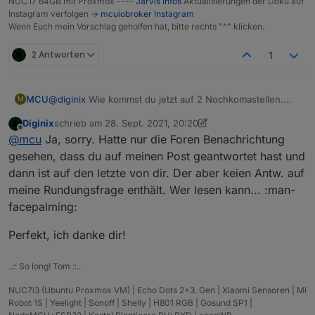
NUC i7 64GB mit Proxmox ----
Jarvis Infos
Aktualisierungen der Doku auf
Instagram verfolgen ->
mcuiobroker Instagram
Wenn Euch mein Vorschlag geholfen hat, bitte rechts "^" klicken.
2 Antworten
1
@
diginix
Wie kommst du jetzt auf 2 Nochkomastellen.
MCU
M
Die Antwort bezog sich auf:
Diginix
schrieb am
28. Sept. 2021, 20:20
Abrunden macht man über Datenpunkt-Eigenschaften:
zuletzt editiert von Diginix
Offline
@
mcu
Ja, sorry. Hatte nur die Foren Benachrichtung
gesehen, dass du auf meinen Post geantwortet hast und
dann ist auf den letzte von dir. Der aber keien Antw. auf
meine Rundungsfrage enthält. Wer lesen kann... :man-
facepalming:
Perfekt, ich danke dir!
..:: So long! Tom ::..
NUC7i3 (Ubuntu Proxmox VM) | Echo Dots 2+3. Gen | Xiaomi Sensoren | Mi
Robot 1S | Yeelight | Sonoff | Shelly | H801 RGB | Gosund SP1 |