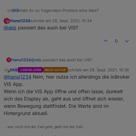
Habt ihr zu folgendem Problem eine Idee?
SKB
Hansi1234
schrieb am
28. Sept. 2021, 15:34
H
Ich habe ein Samsung Tablet, welches mit LineageOS
zuletzt editiert von
Nicht stören
@
skb
passiert das auch bei VIS?
läuft. Hier habe ich JarVIS aufgerufen. Nach einer Zeit
geht beim Tablet das Display aus und es reagiert quasi auf
Danke!
Bewegung und schaltet sich wieder ein.
0
Nun habe ich das Phänomen, das die JarVIS Oberfläche
im Browser (Opera oder Chrome) nach einer Zeit einfriert
und nicht mehr reagiert.
Hansi1234
@
skb
passiert das auch bei VIS?
H
Woran könnte dies liegen? Wenn ich sie auf dem Rechner
z.B. laufen lasse, reagiert sie immer ohne Probleme.
SKB
schrieb am
28. Sept. 2021, 15:36
DEVELOPER
MOST ACTIVE
zuletzt editiert von
Offline
@
hansi1234
Nein, hier nutze ich allerdings die ioBroker
VIS App.
Wenn ich die VIS App öffne und offen lasse, dunkelt
sich das Display ab, geht aus und öffnet sich wieder,
wenn Bewegung stattfindet. Die Werte sind im
Hintergrund aktuell.
... wer nicht mit der Zeit geht, geht mit der Zeit ...