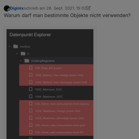
Diginix
schrieb am
28. Sept. 2021, 15:02
zuletzt editiert von Diginix
Offline
Warum darf man bestimmte Objekte nicht verwenden?