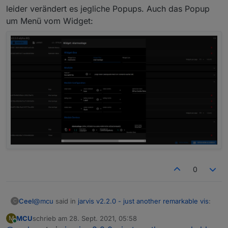
leider verändert es jegliche Popups. Auch das Popup
um Menü vom Widget:
0
@
mcu
said in
jarvis v2.2.0 - just another remarkable vis
:
Ceel
C
MCU
schrieb am
28. Sept. 2021, 05:58
M
zuletzt editiert von
Online