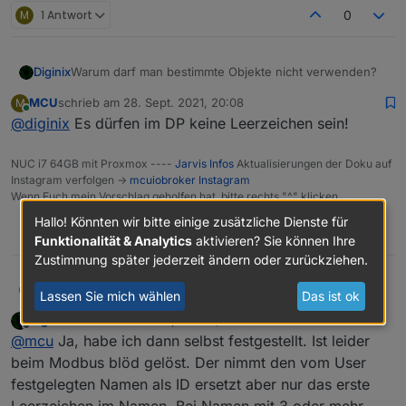
M
1 Antwort
0
Warum darf man bestimmte Objekte nicht verwenden?
Diginix
MCU
schrieb am
28. Sept. 2021, 20:08
M
zuletzt editiert von
Online
@
diginix
Es dürfen im DP keine Leerzeichen sein!
NUC i7 64GB mit Proxmox ----
Jarvis Infos
Aktualisierungen der Doku auf
Instagram verfolgen ->
mcuiobroker Instagram
Wenn Euch mein Vorschlag geholfen hat, bitte rechts "^" klicken.
Hallo! Könnten wir bitte einige zusätzliche Dienste für
1
Funktionalität & Analytics
aktivieren? Sie können Ihre
Zustimmung später jederzeit ändern oder zurückziehen.
MCU
@
diginix
Es dürfen im DP keine Leerzeichen sein!
M
Lassen Sie mich wählen
Das ist ok
Diginix
schrieb am
28. Sept. 2021, 20:11
zuletzt editiert von
Offline
@
mcu
Ja, habe ich dann selbst festgestellt. Ist leider
beim Modbus blöd gelöst. Der nimmt den vom User
festgelegten Namen als ID ersetzt aber nur das erste
Leerzeichen im Namen. Bei Namen mit 3 oder mehr