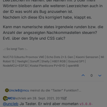
Wörtern bleiben dann alle weiteren Leerzeichen auch in
der ID was wohl als Bug anzusehen ist.
Nachdem ich diese IDs korrigiert habe, klappt es.
Kann man numerische states irgendwie runden bzw. die
Anzahl der angezeigten Nachkommastellen steuern?
Evtl. über den Style und CSS calc?
..:: So long! Tom ::..
NUC7i3 (Ubuntu Proxmox VM) | Echo Dots 2+3. Gen | Xiaomi Sensoren | Mi
Robot 1S | Yeelight | Sonoff | Shelly | H801 RGB | Gosund SP1 |
NodeMCU+ESP32 | Kostal Plenticore PV+BYD | openWB
Edit: Anscheinend darf die ObjektID kein Leerzeichen
enthalten. Muss ich wohl mal fixen.
0
UncleB
@
mcu
meinst du die "Taster" Funktion?
U
Ich bin auf V3..
MCU
schrieb am
28. Sept. 2021, 20:15
M
Aber ist mein vorhaben überhaupt möglich?
zuletzt editiert von MCU
Online
@
uncleb
Ja Taster. Er wird aber mometan
Ich hole mir den Status des Garagentors einfach über
v3.0.0-