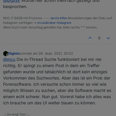
@
diginix
Wurde hier schon mehrfach gezeigt und
Nochkomastellen.
besprochen.
Geil mit Datenpunkt Eigenschaften (JSON Format) geht
Abrunden macht man über Datenpunkt-
ja noch einiges mehr:
Eigenschaften:
NUC i7 64GB mit Proxmox ----
Jarvis Infos
Aktualisierungen der Doku auf
Instagram verfolgen ->
mcuiobroker Instagram
Wenn Euch mein Vorschlag geholfen hat, bitte rechts "^" klicken.
So konnte ich sinnlose "-0.1234 W" Werte der
Photovoltaik Anlage sauber auf 0 W bringen.
Gibt es irgendwo zu Datenpunkt Eigenschaften (JSON
0
Eigenschaften des Datenpunkts: on, off, min, max
Format) paar Beispiele?
sowie level (im JSON Format)
Konnte in der Doku nur das finden:
Diginix
schrieb am
28. Sept. 2021, 20:52
zuletzt editiert von
Offline
@
mcu
Die in-Thread Suche funktioniert bei mir nie
richtig. Er spingt zu einem Post in dem ein Treffer
gefunden wurde und tatsächlich ist dort kein einziges
Vorkommen des Suchwortes. Aber das ist ein Prob der
Forensoftware. Ich versuche schon immer so viel wie
möglich Wissen zu suchen, aber die Software macht es
einem echt schwer. Nun gut. Vorerst habe ich alles was
ich brauche um das UI weiter bauen zu können.
..:: So long! Tom ::..