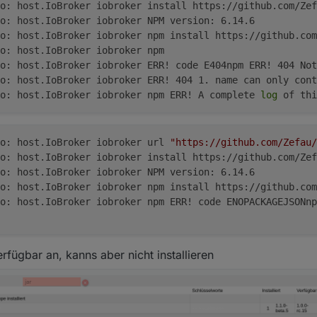
o: host.IoBroker iobroker install https://github.com/Zef
o: host.IoBroker iobroker NPM version: 6.14.6
o: host.IoBroker iobroker npm install https://github.com
o: host.IoBroker iobroker npm
o: host.IoBroker iobroker ERR! code E404npm ERR! 404 Not
o: host.IoBroker iobroker ERR! 404 1. name can only cont
o: host.IoBroker iobroker npm ERR! A complete 
log
 of thi
o: host.IoBroker iobroker url 
"https://github.com/Zefau/
o: host.IoBroker iobroker install https://github.com/Zef
o: host.IoBroker iobroker NPM version: 6.14.6
o: host.IoBroker iobroker npm install https://github.com
o: host.IoBroker iobroker npm ERR! code ENOPACKAGEJSONnp
erfügbar an, kanns aber nicht installieren