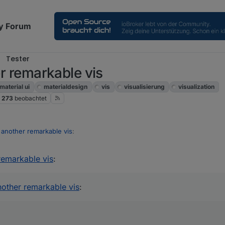
y Forum
Tester
er remarkable vis
material ui
materialdesign
vis
visualisierung
visualization
273
beobachtet
st another remarkable vis
:
 remarkable vis
:
er besser. Ich denke der wird bei mir Lovelace ersetzen. Danke dir
e bestehen, gerne ein Feature Request auf Github auf machen.
another remarkable vis
: