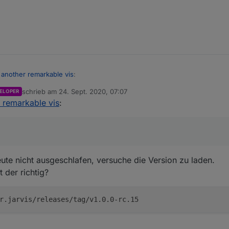
st another remarkable vis
:
schrieb am
24. Sept. 2020, 07:07
ELOPER
zuletzt editiert von
r remarkable vis
:
3 weitere Rolläden von Homematic IP (BROLL) einbinden. Nun erkennt die
ht seltsam. Nur der Datenpunkt „unreach“ wird angelegt
other remarkable vis
:
er noch.
ute nicht ausgeschlafen, versuche die Version zu laden.
 der richtig?
Könnt ihr das bestätigen?
r.jarvis/releases/tag/v1.0.0-rc.15