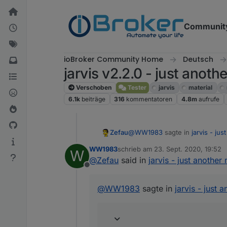
Weiter zum Inhalt
Communit
ioBroker Community Home
Deutsch
jarvis v2.2.0 - just anoth
Verschoben
Tester
jarvis
material
6.1k
beiträge
316
kommentatoren
4.8m
aufrufe
@
WW1983
sagte in
jarvis - ju
Zefau
WW1983
schrieb am
23. Sept. 2020, 19:52
W
zuletzt editiert von
@
Zefau
said in
jarvis - just another
Ich finde deinen Adapter imm
Offline
Wenn etwas fehlt oder Wünsch
@
WW1983
sagte in
jarvis - just 