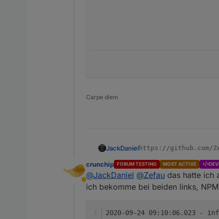
Carpe diem
JackDaniel
crunchip
FORUM TESTING
MOST ACTIVE
DEV
@
JackDaniel
@
Zefau
das hatte ich 
Abwesend
ich bekomme bei beiden links, NPM
2020-09-24 09:10:06.023 - inf