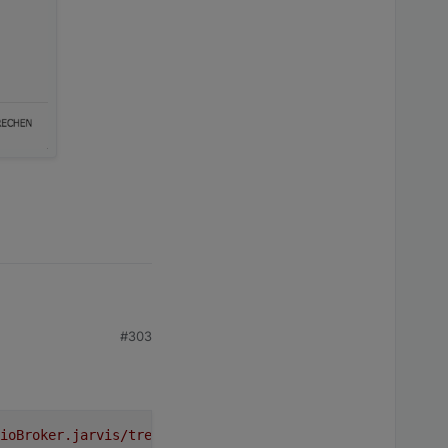
#303
ioBroker.jarvis/tree/v1.0.x"