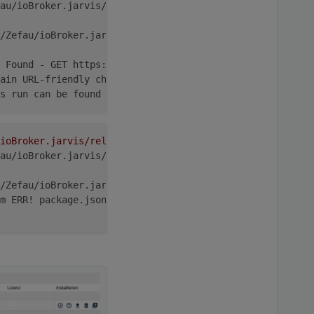
au/ioBroker.jarvis/tree/v1.0.x/tarball/f5db8ba0d18656637
/Zefau/ioBroker.jarvis/tree/v1.0.x/tarball/f5db8ba0d1865
 Found - GET https://github.com/Zefau/ioBroker.jarvis/tr
ain URL-friendly charactersnpm ERR! 404 2. name can no l
s run can be found 
in
:npm ERR! /home/iobroker/.npm/_logs
ioBroker.jarvis/releases/tag/v1.0.0-rc.15"
au/ioBroker.jarvis/releases/tag/v1.0.0-rc.15/tarball/f5d
/Zefau/ioBroker.jarvis/releases/tag/v1.0.0-rc.15/tarball
m ERR! package.json Non-registry package missing package