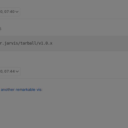
20, 07:40
5
r.jarvis/tarball/v1.0.x
20, 07:44
st another remarkable vis
:
ein.
b ich heute nicht ausgeschlafen, versuche die Version zu laden.
nun? Ist der richtig?