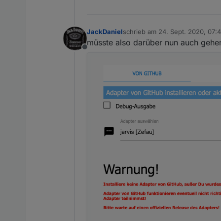
JackDaniel
schrieb am
24. Sept. 2020, 07:
zuletzt editiert von
müsste also darüber nun auch gehen
Offline