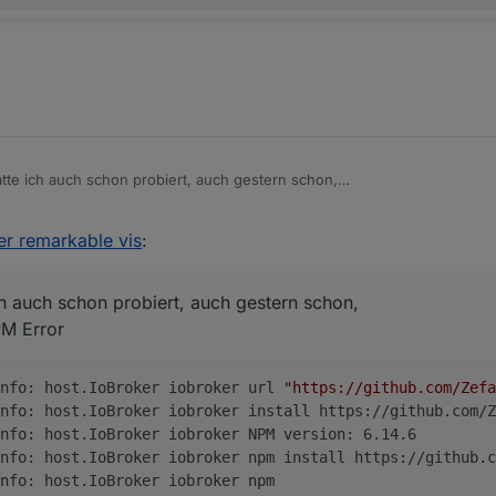
tte ich auch schon probiert, auch gestern schon,
ks, NPM Error
3 - info: host.IoBroker iobroker url "https://github.com
her remarkable vis
:
3 - info: host.IoBroker iobroker install https://github.
5 - info: host.IoBroker iobroker url "https://github.com
9 - info: host.IoBroker iobroker NPM version: 6.14.6

75 - info: host.IoBroker iobroker install https://github.
15 - info: host.IoBroker iobroker npm install https://git
 rc.15 verfügbar an, kanns aber nicht installieren
h auch schon probiert, auch gestern schon,
2 - info: host.IoBroker iobroker NPM version: 6.14.6

0 - info: host.IoBroker iobroker npm

26 - info: host.IoBroker iobroker npm install https://git
PM Error
36 - info: host.IoBroker iobroker ERR! code E404npm ERR! 
43 - info: host.IoBroker iobroker ERR! 404 1. name can on
nfo: host.IoBroker iobroker url 
"https://github.com/Zefa
nfo: host.IoBroker iobroker install https://github.com/Z
nfo: host.IoBroker iobroker NPM version: 6.14.6
nfo: host.IoBroker iobroker npm install https://github.c
nfo: host.IoBroker iobroker npm