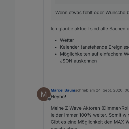
Wenn etwas fehlt oder Wünsche be
Ich glaube aktuell sind alle Sachen d
Wetter
Kalender (anstehende Ereigniss
Möglichkeiten auf einfachem W
JSON auskennen
Marcel Baum
schrieb am
24. Sept. 2020, 0
zuletzt editiert von
Heyho!
Offline
Meine Z-Wave Aktoren (Dimmer/Rolle
leider immer 100% weiter. Somit wir
Gibt es eine Möglichkeit den MAX We
geschrieben.