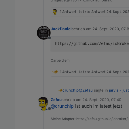
umgestiegen von Proxmox auf Unraid
1 Antwort
Letzte Antwort
24. Sept. 20
JackDaniel
schrieb am
24. Sept. 2020, 07:1
zuletzt editiert von
Offline
https://github.com/Zefau/ioBroke
Carpe diem
1 Antwort
Letzte Antwort
24. Sept. 20
@
Zefau
sagte in
jarvis - ju
crunchip
Zefau
schrieb am
24. Sept. 2020, 07:40
zuletzt editiert von
@
crunchip
ist auch im latest jetzt
Sollte mit rc.15 behoben s
Offline
Meine Adapter: https://zefau.github.io/iobroker/
Guten Morgen, irgendwie ha
Welchen Link nehm ich denn 