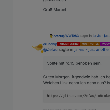
Gruß Marcel
@
WW1983
sagte in
jarvis - ju
Zefau
crunchip
FORUM TESTING
MOST ACTIVE
DEV
@
Zefau
sagte in
jarvis - just anothe
Allerdings wollte ich eben 
Abwesend
richtig. Ec
@
Ente
sagte in
jarvis - just an
Sollte mit rc.15 behoben sein.
Ne, es dreht sich leider imm
Guten Morgen, irgendwie hab ich he
Welchen Link nehm ich denn nun? Ist
Sollte mit
rc.15
behoben sein. 
https://github.com/Zefau/ioBroke