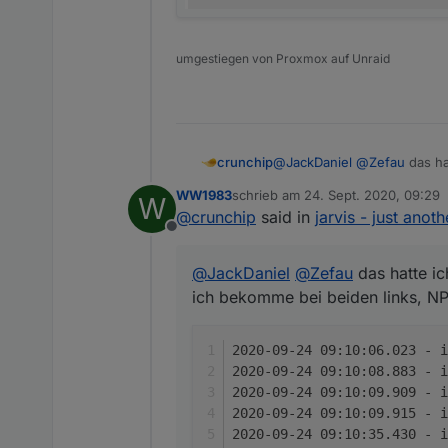
umgestiegen von Proxmox auf Unraid
@
JackDaniel
@
Zefau
das ha
crunchip
ich bekomme bei beiden lin
WW1983
schrieb am
24. Sept. 2020, 09:29
W
2020-09-24 09:10:06.02
zuletzt editiert von
@
crunchip
said in
jarvis - just anot
2020-09-24 09:10:08.88
Offline
2020-09-24 09:05:07.60
2020-09-24 09:10:09.90
2020-09-24 09:05:11.3
2020-09-24 09:10:09.9
ja jetzt gerade eben zeigt er
@
JackDaniel
@
Zefau
das hatte ic
2020-09-24 09:05:12.22
2020-09-24 09:10:35.43
2020-09-24 09:05:12.2
ich bekomme bei beiden links, N
2020-09-24 09:10:35.4
2020-09-24 09:10:35.4
2020-09-24 09:10:06.023 - i
2020-09-24 09:10:08.883 - i
2020-09-24 09:10:09.909 - i
2020-09-24 09:10:09.915 - i
2020-09-24 09:10:35.430 - i