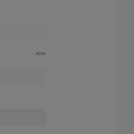
#299
 States nicht mehr