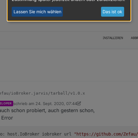
Lassen Sie mich wählen
Das ist ok
schrieb am
24. Sept. 2020, 07:44
ELOPER
zuletzt editiert von crunchip
auch schon probiert, auch gestern schon,
 Error
o: host.IoBroker iobroker url 
"https://github.com/Zefau/