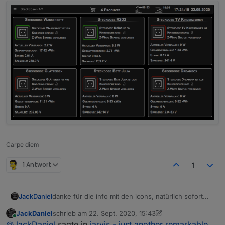
Carpe diem
1 Antwort
1
JackDaniel
danke für die info mit den icons, natürlich sofort
nachgeholt :)
JackDaniel
schrieb am
22. Sept. 2020, 15:43
zuletzt editiert von JackDaniel
Online
@
JackDaniel
sagte in
jarvis - just another remarkable