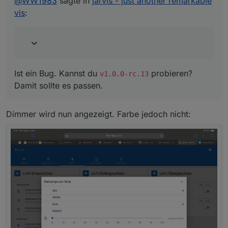
@
WW1983
sagte in
jarvis - just another remarkable
ues?
vis
:
q=is%3Aissue+is%3Aopen+milestone%3A
"ROADMAP+v1.0.0"
ROADMAP v1.1.0:
https://github.com/Zefau/ioBroker.jarvis/iss
ues?
q=is%3Aissue+is%3Aopen+milestone%3A
"ROADMAP+v1.1.0"
Ist ein Bug. Kannst du
probieren?
v1.0.0-rc.13
Damit sollte es passen.
Dimmer wird nun angezeigt. Farbe jedoch nicht: