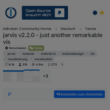
Weiter zum Inhalt
ioBroker Community Home
Deutsch
Tester
jarvis v2.2.0 - just another remarkable
vis
Verschoben
Tester
jarvis
material
material ui
materialdesign
vis
visualisierung
visualization
6.1k
316
4.8m
273
+3
Anmelden zum Antworten