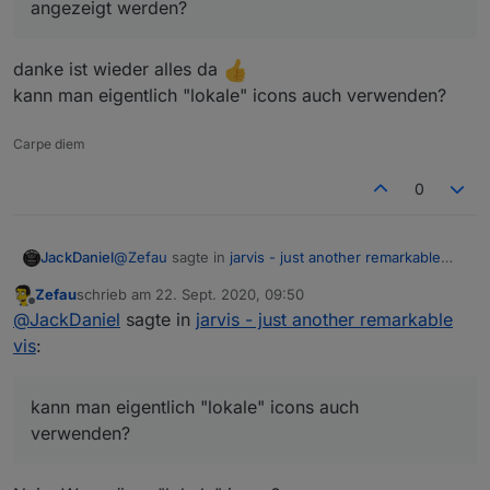
angezeigt werden?
danke ist wieder alles da
kann man eigentlich "lokale" icons auch verwenden?
Carpe diem
0
@
Zefau
sagte in
jarvis - just another remarkable
JackDaniel
vis
:
Zefau
schrieb am
22. Sept. 2020, 09:50
zuletzt editiert von
Offline
@
WW1983
@
JackDaniel
sagte in
jarvis - just
@
JackDaniel
sagte in
jarvis - just another remarkable
another remarkable vis
:
vis
:
danke ist wieder alles da
kann man eigentlich "lokale" icons auch
hab jetzt auch mal auf rc11 aktualisiert,
verwenden?
kann man eigentlich "lokale" icons auch
jetzt sind bei mir die icons weg
verwenden?
Könnt ihr beide die
rc-12
probieren, ob die