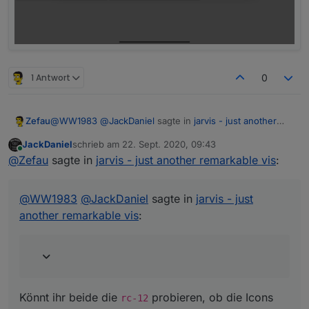
1 Antwort
0
@
WW1983
@
JackDaniel
sagte in
jarvis - just another
Zefau
remarkable vis
:
JackDaniel
schrieb am
22. Sept. 2020, 09:43
zuletzt editiert von
Online
hab jetzt auch mal auf rc11 aktualisiert, jetzt sind bei
@
Zefau
sagte in
jarvis - just another remarkable vis
:
mir die icons weg
Könnt ihr beide die
rc-12
probieren, ob die Icons
angezeigt werden?
@
WW1983
@
JackDaniel
sagte in
jarvis - just
another remarkable vis
:
Könnt ihr beide die
probieren, ob die Icons
rc-12