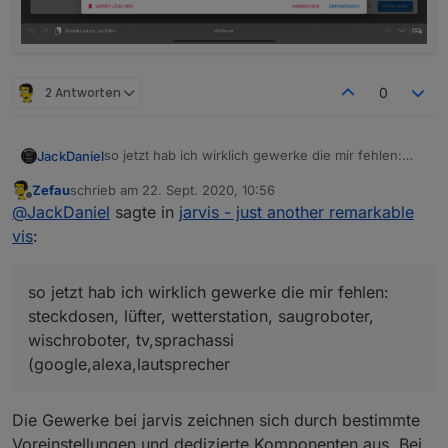
2 Antworten
0
so jetzt hab ich wirklich gewerke die mir fehlen:
JackDaniel
steckdosen, lüfter, wetterstation, saugroboter,
Zefau
schrieb am
22. Sept. 2020, 10:56
wischroboter, tv,sprachassi
boah um so mehr ich mich hiermit beschäftige
zuletzt editiert von
Offline
@
JackDaniel
sagte in
jarvis - just another remarkable
(google,alexa,lautsprecher
umso mehr fällt mir ein was ich alles aufs handy
bringen kann :)
vis
:
meine chefin wird sich freuen da nur mehr ein
"app" von nöten sein wird
so jetzt hab ich wirklich gewerke die mir fehlen:
steckdosen, lüfter, wetterstation, saugroboter,
wischroboter, tv,sprachassi
(google,alexa,lautsprecher
Die Gewerke bei jarvis zeichnen sich durch bestimmte
Voreinstellungen und dedizierte Komponenten aus. Bei