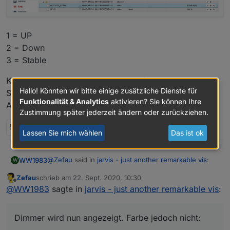
1 = UP
2 = Down
3 = Stable
Kann doch mit der Umrechnung definieren, wenn der
Hallo! Könnten wir bitte einige zusätzliche Dienste für
Status 1 oder 2 ist, dann WORKING auf true setzen?
Funktionalität & Analytics
aktivieren? Sie können Ihre
Allerdings kenn ich mich mit de Umrechnung nicht aus.
Zustimmung später jederzeit ändern oder zurückziehen.
1 Antwort
0
Lassen Sie mich wählen
Das ist ok
@
Zefau
said in
jarvis - just another remarkable vis
:
WW1983
W
Zefau
schrieb am
22. Sept. 2020, 10:30
zuletzt editiert von
Offline
@
WW1983
sagte in
jarvis - just another
@
WW1983
sagte in
jarvis - just another remarkable vis
:
remarkable vis
:
Dimmer wird nun angezeigt. Farbe jedoch nicht:
Dimmer wird nun angezeigt. Farbe jedoch nicht:
Eine Frage habe ich noch. Wieso werden
Der Stop-Button wird nicht angezeigt.