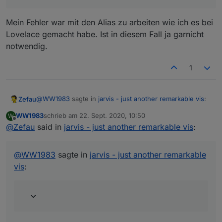
Mein Fehler war mit den Alias zu arbeiten wie ich es bei
Lovelace gemacht habe. Ist in diesem Fall ja garnicht
notwendig.
1
@
WW1983
sagte in
jarvis - just another remarkable vis
:
Zefau
WW1983
schrieb am
22. Sept. 2020, 10:50
W
zuletzt editiert von
Offline
@
Zefau
said in
Ich weiß ist nicht deine Baustelle. Aber kannst du
jarvis - just another remarkable vis
:
mir bei dem WORKING State helfen? Ich habe bei
HomeMatic IP wird von jarvis automatisch umgerechnet.
dem Hommematic Broll leider keinen Status „true“
Einfach den State nehmen und dann sollte es gehen.
@
WW1983
sagte in
jarvis - just another remarkable
wenn die Rolläden gerade hoch-/runterfahren. Ich
kann es aber sicherlich mit der Umrechenfunktion
vis
:
realisieren, oder? Ich habe den Status „activity“