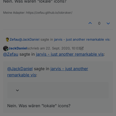
Icons angezeigt werden?
Nein. Was wären "lokale" icons?
Meine Adapter: https://zefau.github.io/iobroker/
0
@
JackDaniel
sagte in
jarvis - just another remarkable vis
:
Zefau
JackDaniel
schrieb am
22. Sept. 2020, 10:03
zuletzt editiert von JackDaniel
Online
kann man eigentlich "lokale" icons auch
@
Zefau
sagte in
jarvis - just another remarkable vis
:
verwenden?
Nein. Was wären "lokale" icons?
@
JackDaniel
sagte in
jarvis - just another
remarkable vis
:
Nein. Was wären "lokale" icons?