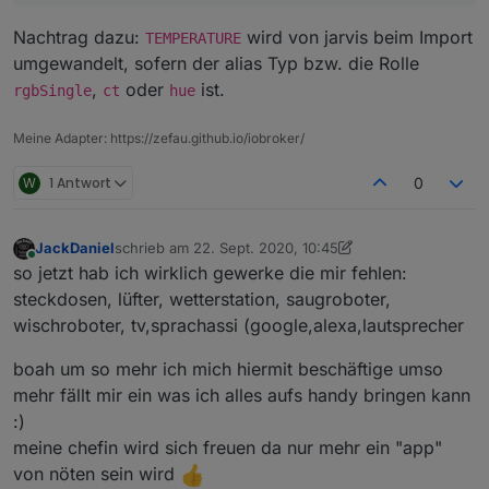
bei mir bei den Lampen nicht die
Zusatzfunktionen (Dimmer, Farbe etc)
Nachtrag dazu:
wird von jarvis beim Import
TEMPERATURE
angezeigt. Muss ich dafür noch was
umgewandelt, sofern der alias Typ bzw. die Rolle
einstellen?
,
oder
ist.
rgbSingle
ct
hue
Ist ein Bug. Kannst du
v1.0.0-rc.13
Meine Adapter: https://zefau.github.io/iobroker/
probieren? Damit sollte es passen.
W
1 Antwort
0
JackDaniel
schrieb am
22. Sept. 2020, 10:45
zuletzt editiert von JackDaniel
Online
so jetzt hab ich wirklich gewerke die mir fehlen:
steckdosen, lüfter, wetterstation, saugroboter,
wischroboter, tv,sprachassi (google,alexa,lautsprecher
boah um so mehr ich mich hiermit beschäftige umso
mehr fällt mir ein was ich alles aufs handy bringen kann
:)
meine chefin wird sich freuen da nur mehr ein "app"
von nöten sein wird