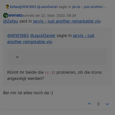
@
WW1983
@
JackDaniel
sagte in
jarvis - just another
Zefau
remarkable vis
:
WW1983
schrieb am
22. Sept. 2020, 09:34
W
zuletzt editiert von
Offline
@
Zefau
said in
hab jetzt auch mal auf rc11 aktualisiert, jetzt sind bei
jarvis - just another remarkable vis
:
mir die icons weg
Könnt ihr beide die
rc-12
probieren, ob die Icons
angezeigt werden?
@
WW1983
@
JackDaniel
sagte in
jarvis - just
another remarkable vis
:
Könnt ihr beide die
probieren, ob die Icons
rc-12
angezeigt werden?
Bei mir ist alles noch da :)
0