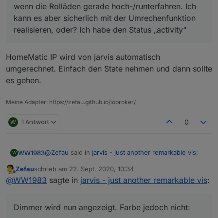
Du musst im alias den
WORKING
state definieren
wenn die Rolläden gerade hoch-/runterfahren. Ich
oder? Ich habe den Status „activity“
2 = Down
(und
STOP
, was du aber ja hast), dann mappt
3 = Stable
Kann doch mit der Umrechnung definieren, wenn der
kann es aber sicherlich mit der Umrechenfunktion
jarvis das beides auf
activity
(der bei dir
Status 1 oder 2 ist, dann WORKING auf true setzen?
realisieren, oder? Ich habe den Status „activity“
fehlt).
Allerdings kenn ich mich mit de Umrechnung nicht
aus.
Die Dokumentation dazu ist noch unvollständig,
aber die States siehst du zumindest unter
HomeMatic IP wird von jarvis automatisch
https://github.com/Zefau/ioBroker.jarvis/wiki/de
umgerechnet. Einfach den State nehmen und dann sollte
-Functions#gewerk-blind
.
es gehen.
Meine Adapter: https://zefau.github.io/iobroker/
W
1 Antwort
0
@
Zefau
said in
jarvis - just another remarkable vis
:
WW1983
W
Zefau
schrieb am
22. Sept. 2020, 10:34
zuletzt editiert von
Offline
@
WW1983
sagte in
jarvis - just another
@
WW1983
sagte in
jarvis - just another remarkable vis
:
remarkable vis
:
Dimmer wird nun angezeigt. Farbe jedoch nicht:
Dimmer wird nun angezeigt. Farbe jedoch nicht:
Eine Frage habe ich noch. Wieso werden
Der Stop-Button wird nicht angezeigt.