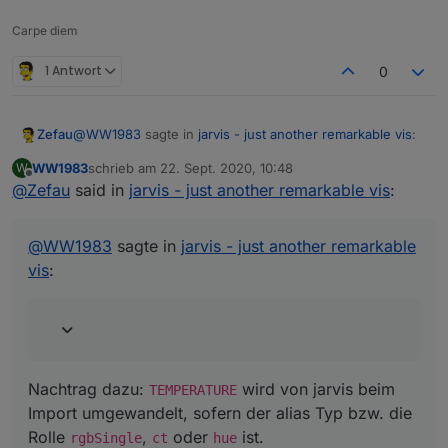
Carpe diem
1 Antwort
0
@
WW1983
sagte in
jarvis - just another remarkable vis
:
Zefau
WW1983
schrieb am
22. Sept. 2020, 10:48
W
zuletzt editiert von
Offline
@
Zefau
said in
Dimmer wird nun angezeigt. Farbe jedoch nicht:
jarvis - just another remarkable vis
:
Nachtrag dazu:
TEMPERATURE
wird von jarvis beim
@
WW1983
sagte in
jarvis - just another remarkable
Import umgewandelt, sofern der alias Typ bzw. die Rolle
vis
:
rgbSingle
,
ct
oder
hue
ist.
Nachtrag dazu:
wird von jarvis beim
TEMPERATURE
Import umgewandelt, sofern der alias Typ bzw. die
Rolle
,
oder
ist.
rgbSingle
ct
hue