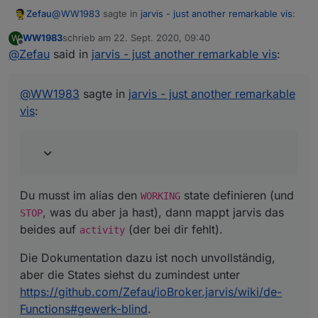
@
WW1983
sagte in
jarvis - just another remarkable vis
:
Zefau
WW1983
schrieb am
22. Sept. 2020, 09:40
W
zuletzt editiert von
Offline
@
Zefau
said in
Das ist die hmip-broll Version
jarvis - just another remarkable vis
:
Du musst im alias den
WORKING
state definieren (und
@
WW1983
sagte in
jarvis - just another remarkable
STOP
, was du aber ja hast), dann mappt jarvis das
vis
:
beides auf
activity
(der bei dir fehlt).
Die Dokumentation dazu ist noch unvollständig, aber die
States siehst du zumindest unter
https://github.com/Zefau/ioBroker.jarvis/wiki/de-
Functions#gewerk-blind
.
Du musst im alias den
state definieren (und
WORKING
, was du aber ja hast), dann mappt jarvis das
STOP
beides auf
(der bei dir fehlt).
activity
Die Dokumentation dazu ist noch unvollständig,
aber die States siehst du zumindest unter
https://github.com/Zefau/ioBroker.jarvis/wiki/de-
Functions#gewerk-blind
.