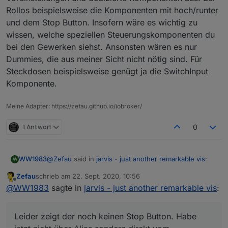
Rollos beispielsweise die Komponenten mit hoch/runter
und dem Stop Button. Insofern wäre es wichtig zu
wissen, welche speziellen Steuerungskomponenten du
bei den Gewerken siehst. Ansonsten wären es nur
Dummies, die aus meiner Sicht nicht nötig sind. Für
Steckdosen beispielsweise genügt ja die SwitchInput
Komponente.
Meine Adapter: https://zefau.github.io/iobroker/
1 Antwort
0
@
Zefau
said in
jarvis - just another remarkable vis
:
WW1983
W
Zefau
schrieb am
22. Sept. 2020, 10:56
zuletzt editiert von
Offline
@
WW1983
sagte in
jarvis - just another
@
WW1983
sagte in
jarvis - just another remarkable vis
:
remarkable vis
:
Leider zeigt der noch keinen Stop Button. Habe jetzt
nicht über Alias sondern direkt vom Homematic
Leider zeigt der noch keinen Stop Button. Habe
Ich weiß ist nicht deine Baustelle. Aber
hinzugefügt: