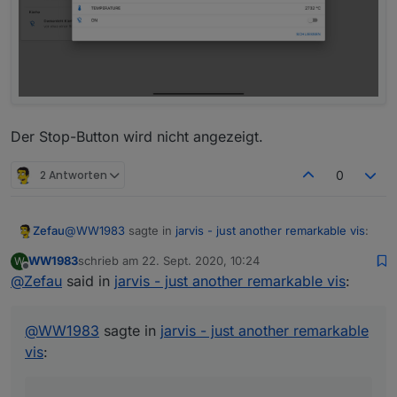
Der Stop-Button wird nicht angezeigt.
2 Antworten
0
@
WW1983
sagte in
jarvis - just another remarkable vis
:
Zefau
WW1983
schrieb am
22. Sept. 2020, 10:24
W
zuletzt editiert von
Offline
@
Zefau
said in
Das ist die hmip-broll Version
jarvis - just another remarkable vis
:
Du musst im alias den
WORKING
state definieren (und
@
WW1983
sagte in
jarvis - just another remarkable
STOP
, was du aber ja hast), dann mappt jarvis das
vis
:
beides auf
activity
(der bei dir fehlt).
Die Dokumentation dazu ist noch unvollständig, aber die
States siehst du zumindest unter
https://github.com/Zefau/ioBroker.jarvis/wiki/de-