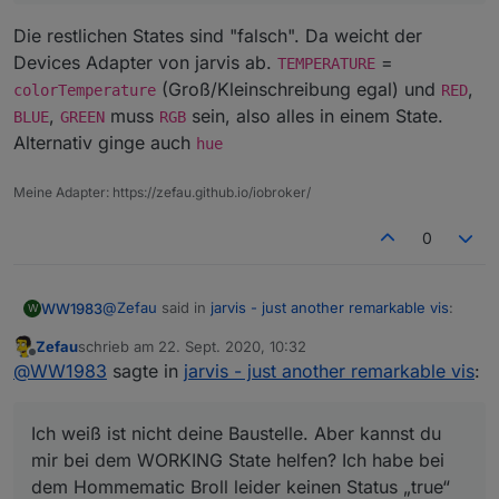
bei mir bei den Lampen nicht die
Zusatzfunktionen (Dimmer, Farbe etc)
Die restlichen States sind "falsch". Da weicht der
angezeigt. Muss ich dafür noch was
Devices Adapter von jarvis ab.
=
TEMPERATURE
einstellen?
(Groß/Kleinschreibung egal) und
,
colorTemperature
RED
,
muss
sein, also alles in einem State.
BLUE
GREEN
RGB
Ist ein Bug. Kannst du
v1.0.0-rc.13
Alternativ ginge auch
hue
probieren? Damit sollte es passen.
Meine Adapter: https://zefau.github.io/iobroker/
0
@
Zefau
said in
jarvis - just another remarkable vis
:
WW1983
W
Zefau
schrieb am
22. Sept. 2020, 10:32
zuletzt editiert von
Offline
@
WW1983
sagte in
jarvis - just another
@
WW1983
sagte in
jarvis - just another remarkable vis
:
remarkable vis
:
Ich weiß ist nicht deine Baustelle. Aber kannst du mir
bei dem WORKING State helfen? Ich habe bei dem
Ich weiß ist nicht deine Baustelle. Aber kannst du
Das ist die hmip-broll Version
Hommematic Broll leider keinen Status „true“ wenn
mir bei dem WORKING State helfen? Ich habe bei
die Rolläden gerade hoch-/runterfahren. Ich kann es
dem Hommematic Broll leider keinen Status „true“
aber sicherlich mit der Umrechenfunktion realisieren,
1 = UP