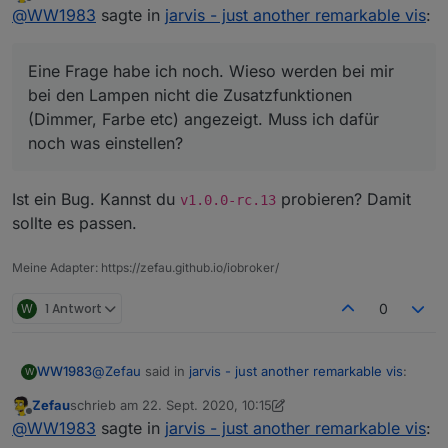
zuletzt editiert von
Offline
@
WW1983
sagte in
jarvis - just another
@
WW1983
sagte in
jarvis - just another remarkable vis
:
remarkable vis
:
Kenn mich mit Alias nicht so gut aus. Habe es
lediglich über den „Geräte“ Adapter angelegt. Aber
Eine Frage habe ich noch. Wieso werden bei mir
Das ist die hmip-broll Version
werde mich mal mit beschäftigen. Danke für den
Eine Frage habe ich noch. Wieso werden bei mir bei
bei den Lampen nicht die Zusatzfunktionen
Hinweis.
den Lampen nicht die Zusatzfunktionen (Dimmer,
(Dimmer, Farbe etc) angezeigt. Muss ich dafür
Farbe etc) angezeigt. Muss ich dafür noch was
Du musst im alias den
WORKING
state definieren
noch was einstellen?
einstellen?
(und
STOP
, was du aber ja hast), dann mappt
jarvis das beides auf
activity
(der bei dir
fehlt).
Ist ein Bug. Kannst du
probieren? Damit
v1.0.0-rc.13
sollte es passen.
Die Dokumentation dazu ist noch unvollständig,
aber die States siehst du zumindest unter
https://github.com/Zefau/ioBroker.jarvis/wiki/de
Meine Adapter: https://zefau.github.io/iobroker/
-Functions#gewerk-blind
.
W
1 Antwort
0
@
Zefau
said in
jarvis - just another remarkable vis
:
WW1983
W
Zefau
schrieb am
22. Sept. 2020, 10:15
zuletzt editiert von Zefau
Offline
@
WW1983
sagte in
jarvis - just another
@
WW1983
sagte in
jarvis - just another remarkable vis
:
remarkable vis
: