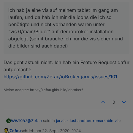
laufen, und da hab ich mir die icons die ich so
kann man eigentlich "lokale" icons auch
benötigte und nicht vorhanden waren unter
ich hab ja eine vis auf meinem tablet im gang am
verwenden?
"vis.0/main/Bilder" auf der iobroker installation
laufen, und da hab ich mir die icons die ich so
abgelegt (somit brauche ich nur die vis sichern und
benötigte und nicht vorhanden waren unter
die bilder sind auch dabei)
Nein. Was wären "lokale" icons?
"vis.0/main/Bilder" auf der iobroker installation
abgelegt (somit brauche ich nur die vis sichern und
die bilder sind auch dabei)
Das geht aktuell nicht. Ich hab ein Feature Request dafür
aufgemacht:
https://github.com/Zefau/ioBroker.jarvis/issues/101
Meine Adapter: https://zefau.github.io/iobroker/
0
@
Zefau
said in
jarvis - just another remarkable vis
:
WW1983
W
Zefau
schrieb am
22. Sept. 2020, 10:14