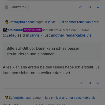
1 Antwort
-1
@
braindead
sagte in
jarvis - just another remarkable vis
:
Zefau
braindead
schrieb am
3. März 2020, 06:52
DEVELOPER
zuletzt editiert von
Offline
Möchtest Du solche Ideen hier im Forum oder
@
Zefau
said in
jarvis - just another remarkable vis
:
lieber als Issue bei GitHub sammeln?
Bitte auf Github. Dann kann ich es besser strukturieren
und einplanen.
Bitte auf Github. Dann kann ich es besser
Beispiel: Statistiken (2
columns
)
strukturieren und einplanen.
Alles klar. Die ersten beiden Issues habe ich erstellt. Es
kommen sicher noch weitere dazu. :-)
0
@
dslraser
sagte in
jarvis - just another remarkable vis
:
Zefau