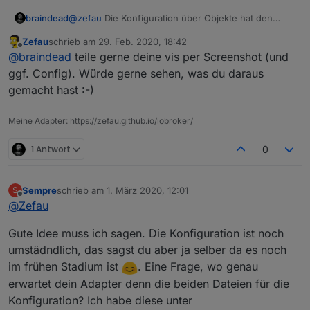
@
zefau
Die Konfiguration über Objekte hat den
braindead
Vorteil, dass nicht jedes mal der Adapter neu startet
Zefau
schrieb am
29. Feb. 2020, 18:42
nach einer Änderung. Trotzdem solltest Du darüber
Mir ist auch aufgefallen, dass wenn man bei
zuletzt editiert von
Offline
@
braindead
teile gerne deine vis per Screenshot (und
nachdenken, ob Du nicht doch lieber eine
Fenstern eine "subgroup" benutzen möchte, dann
Konfigurationsseite wie alle anderen Adapter
sind immer die "An" "Aus" Buttons sichtbar. Wäre
ggf. Config). Würde gerne sehen, was du daraus
anbietest. Ich denke das würde es den User
gut, wenn man das konfigurieren könnte.
gemacht hast :-)
deutlich einfacher machen.
Meine Adapter: https://zefau.github.io/iobroker/
1 Antwort
0
Sempre
schrieb am
1. März 2020, 12:01
S
zuletzt editiert von
Offline
@
Zefau
Gute Idee muss ich sagen. Die Konfiguration ist noch
umstädndlich, das sagst du aber ja selber da es noch
im frühen Stadium ist
. Eine Frage, wo genau
erwartet dein Adapter denn die beiden Dateien für die
Konfiguration? Ich habe diese unter