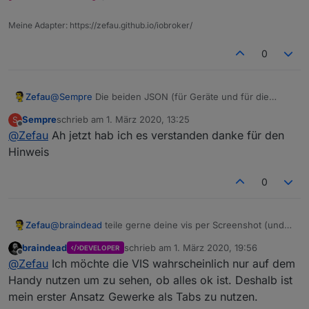
meine Frage.
Gruß
Sempre
Meine Adapter: https://zefau.github.io/iobroker/
0
Zefau
@
Sempre
Die beiden JSON (für Geräte und für die
Einstellungen) in die Datenpunkte unter
jarvis.0
Sempre
schrieb am
1. März 2020, 13:25
S
schreiben (also
jarvis.0.devices
und
zuletzt editiert von
Offline
@
Zefau
Ah jetzt hab ich es verstanden danke für den
jarvis.0.settings
).
Hinweis
0
Zefau
@
braindead
teile gerne deine vis per Screenshot (und
ggf. Config). Würde gerne sehen, was du daraus
braindead
schrieb am
1. März 2020, 19:56
DEVELOPER
gemacht hast :-)
zuletzt editiert von
Offline
@
Zefau
Ich möchte die VIS wahrscheinlich nur auf dem
Handy nutzen um zu sehen, ob alles ok ist. Deshalb ist
mein erster Ansatz Gewerke als Tabs zu nutzen.