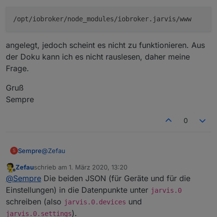
/opt/iobroker/node_modules/iobroker.jarvis/www
angelegt, jedoch scheint es nicht zu funktionieren. Aus
der Doku kann ich es nicht rauslesen, daher meine
Frage.
Gruß
Sempre
0
@
Zefau
Sempre
S
Zefau
schrieb am
1. März 2020, 13:20
Gute Idee muss ich sagen. Die Konfiguration ist noch
zuletzt editiert von
Offline
@
Sempre
Die beiden JSON (für Geräte und für die
umstädndlich, das sagst du aber ja selber da es noch
im frühen Stadium ist
. Eine Frage, wo genau
Einstellungen) in die Datenpunkte unter
jarvis.0
erwartet dein Adapter denn die beiden Dateien für die
schreiben (also
und
jarvis.0.devices
angelegt, jedoch scheint es nicht zu funktionieren.
Konfiguration? Ich habe diese unter
).
jarvis.0.settings
Aus der Doku kann ich es nicht rauslesen, daher