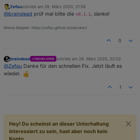
aktualisiert und leider funktionieren bei mir die Pop-
Zefau
schrieb am
28. März 2020, 21:56
Up Fenster nicht mehr. Ich habe Chrome neu
zuletzt editiert von
Offline
@
braindead
prüf mal bitte die
, danke!
gestartet und den Browser Cache gelöscht, aber
v0.1.1
beides hat nicht geholfen. Hast Du eine Idee?
Meine Adapter: https://zefau.github.io/iobroker/
0
braindead
schrieb am
28. März 2020, 22:02
DEVELOPER
zuletzt editiert von
Offline
@
Zefau
Danke für den schnellen Fix. Jetzt läuft es
wieder.
1
Hey! Du scheinst an dieser Unterhaltung
interessiert zu sein, hast aber noch kein
Konto.