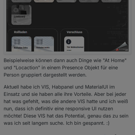
Chart
DateTime
Map
Beispielweise können dann auch Dinge wie "At Home"
StateList
und "Locaction" in einem Presence Objekt für eine
Person gruppiert dargestellt werden.
Aktuell habe ich VIS, Habpanel und MaterialUI im
StateListHorizontal
Einsatz und sie haben alle ihre Vorteile. Aber bei jeder
hat was gefehlt, was die andere VIS hatte und ich weiß
nun, dass ich definitiv eine responsive UI nutzen
möchte! Diese VIS hat das Potential, genau das zu sein
Konfiguration / erste Schritte
was ich seit langem suche. Ich bin gespannt. :)
siehe Wiki auf Github