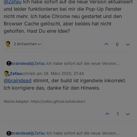
@
Zefau
Ich habe sofort auf die neue Version aktualisiert
und leider funktionieren bei mir die Pop-Up Fenster
nicht mehr. Ich habe Chrome neu gestartet und den
Browser Cache gelöscht, aber beides hat nicht
geholfen. Hast Du eine Idee?
2 Antworten
0
braindead
@
Zefau
Ich habe sofort auf die neue Version
aktualisiert und leider funktionieren bei mir die Pop-
Zefau
schrieb am
28. März 2020, 21:44
Up Fenster nicht mehr. Ich habe Chrome neu
zuletzt editiert von
Offline
@
braindead
stimmt, der build ist irgendwie inkorrekt.
gestartet und den Browser Cache gelöscht, aber
beides hat nicht geholfen. Hast Du eine Idee?
Ich korrigiere das, danke für den Hinweis.
Meine Adapter: https://zefau.github.io/iobroker/
1
braindead
@
Zefau
Ich habe sofort auf die neue Version