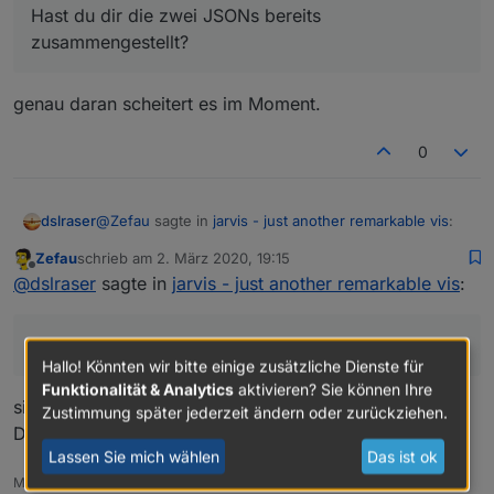
Hast du dir die zwei JSONs bereits
zusammengestellt?
genau daran scheitert es im Moment.
0
@
Zefau
sagte in
jarvis - just another remarkable vis
:
dslraser
Zefau
schrieb am
2. März 2020, 19:15
zuletzt editiert von
Offline
Hast du dir die zwei JSONs bereits
@
dslraser
sagte in
jarvis - just another remarkable vis
:
zusammengestellt?
genau daran scheitert es im Moment.
genau daran scheitert es im Moment.
Hallo! Könnten wir bitte einige zusätzliche Dienste für
Funktionalität & Analytics
aktivieren? Sie können Ihre
siehe
https://github.com/Zefau/ioBroker.jarvis/wiki
Zustimmung später jederzeit ändern oder zurückziehen.
Dort ist nun ein sehr detailliertes Beispiel (meine vis)
Lassen Sie mich wählen
Das ist ok
Beispiel: Karte (Vollbild)
Meine Adapter: https://zefau.github.io/iobroker/