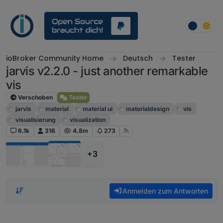
Weiter zum Inhalt
ioBroker Community Home
Deutsch
Tester
jarvis v2.2.0 - just another remarkable
vis
Verschoben
Tester
jarvis
material
material ui
materialdesign
vis
visualisierung
visualization
6.1k
316
4.8m
273
+3
Anmelden zum Antworten