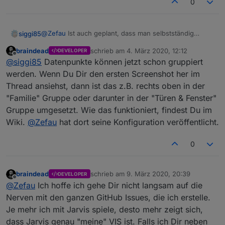
0
Ausblick / Roadmap
Ihr habt Wünsche? Bitte legt
ein Issue auf Github
an.
@
Zefau
Ist auch geplant, dass man selbstständig
siggi85
verschiedene Datenpunkte gruppiert anzeigen lassen
braindead
schrieb am
4. März 2020, 12:12
MEILENSTEINE / ROADMAPs
DEVELOPER
kann? Oder muss ich bei jedem Devicetyp hoffen, dass
Aktuell habe ich VIS, Habpanel und MaterialUI im
zuletzt editiert von
Offline
@
siggi85
Datenpunkte können jetzt schon gruppiert
es vom Adapter nativ unterstützt wird?
Einsatz und sie haben alle ihre Vorteile. Aber bei jeder
siehe
Bspw. wie in folgendem Video, wo ein "Device" auch
hat was gefehlt, was die andere VIS hatte und ich weiß
werden. Wenn Du Dir den ersten Screenshot her im
https://github.com/Zefau/ioBroker.jarvis/milestones
nur als eine Kachel dargestellt wird, aber aus
nun, dass ich definitiv eine responsive UI nutzen
nächste Release
Thread ansiehst, dann ist das z.B. rechts oben in der
mehreren Datenpunkten besteht (Farbtemperatur,
möchte! Diese VIS hat das Potential, genau das zu sein
"Familie" Gruppe oder darunter in der "Türen & Fenster"
ROADMAP v2.1.0
Helligkeit, Farbe, etc).
was ich seit langem suche. Ich bin gespannt. :)
ROADMAP v3.0.0
Gruppe umgesetzt. Wie das funktioniert, findest Du im
Wiki.
@
Zefau
hat dort seine Konfiguration veröffentlicht.
0
braindead
schrieb am
9. März 2020, 20:39
DEVELOPER
zuletzt editiert von
Offline
@
Zefau
Ich hoffe ich gehe Dir nicht langsam auf die
Nerven mit den ganzen GitHub Issues, die ich erstelle.
Je mehr ich mit Jarvis spiele, desto mehr zeigt sich,
dass Jarvis genau "meine" VIS ist. Falls ich Dir neben