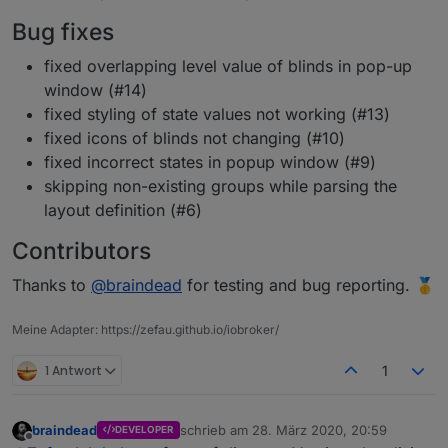
Bug fixes
fixed overlapping level value of blinds in pop-up
window (#14)
fixed styling of state values not working (#13)
fixed icons of blinds not changing (#10)
fixed incorrect states in popup window (#9)
skipping non-existing groups while parsing the
layout definition (#6)
Contributors
Thanks to
@
braindead
for testing and bug reporting. 🥇
Meine Adapter: https://zefau.github.io/iobroker/
1 Antwort
1
braindead
schrieb am
28. März 2020, 20:59
DEVELOPER
zuletzt editiert von
Offline