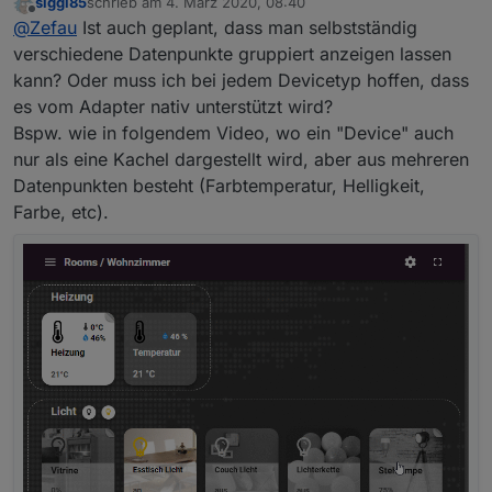
siggi85
schrieb am
4. März 2020, 08:40
zuletzt editiert von
Offline
genau daran scheitert es im Moment.
@
Zefau
Ist auch geplant, dass man selbstständig
verschiedene Datenpunkte gruppiert anzeigen lassen
kann? Oder muss ich bei jedem Devicetyp hoffen, dass
siehe
https://github.com/Zefau/ioBroker.jarvis/wiki
Dort ist nun ein sehr detailliertes Beispiel (meine vis)
es vom Adapter nativ unterstützt wird?
Beispiel: Status (3
columns
, davon 2 leer)
Bspw. wie in folgendem Video, wo ein "Device" auch
nur als eine Kachel dargestellt wird, aber aus mehreren
Datenpunkten besteht (Farbtemperatur, Helligkeit,
Farbe, etc).
Module
Die folgenden Module sind aktuell (Februar 2020)
verfügbar und können frei konfiguriert werden.
Eine
aktuelle Liste der Module ist im Wiki zu finden
.
AdapterStatus