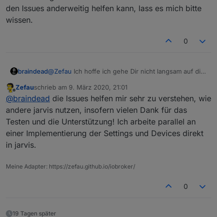
den Issues anderweitig helfen kann, lass es mich bitte
wissen.
0
Beispielweise können dann auch Dinge wie "At Home"
und "Locaction" in einem Presence Objekt für eine
Person gruppiert dargestellt werden.
braindead
@
Zefau
Ich hoffe ich gehe Dir nicht langsam auf die
Nerven mit den ganzen GitHub Issues, die ich
Zefau
schrieb am
9. März 2020, 21:01
erstelle. Je mehr ich mit Jarvis spiele, desto mehr
zuletzt editiert von
Offline
@
braindead
die Issues helfen mir sehr zu verstehen, wie
zeigt sich, dass Jarvis genau "meine" VIS ist. Falls
ich Dir neben den Issues anderweitig helfen kann,
andere jarvis nutzen, insofern vielen Dank für das
lass es mich bitte wissen.
Testen und die Unterstützung! Ich arbeite parallel an
einer Implementierung der Settings und Devices direkt
in jarvis.
Meine Adapter: https://zefau.github.io/iobroker/
0
19 Tagen später