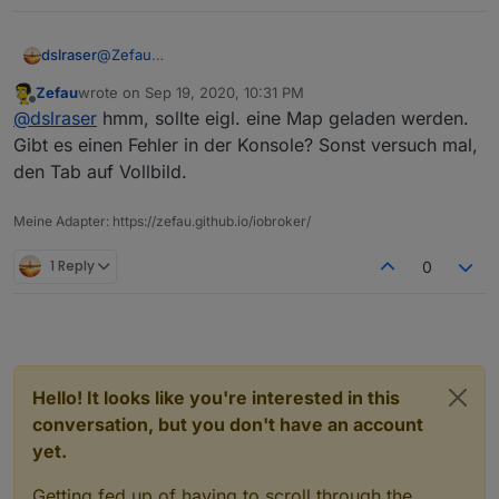
@
Zefau
dslraser
bei mir kommt keine Map. Gibt es da irgendwas
Zefau
wrote on
Sep 19, 2020, 10:31 PM
wichtiges zu beachten ?
EDIT: es kommt ein graues Feld und unten steht
last edited by
Offline
@
dslraser
hmm, sollte eigl. eine Map geladen werden.
springe zu:
Gibt es einen Fehler in der Konsole? Sonst versuch mal,
den Tab auf Vollbild.
Meine Adapter: https://zefau.github.io/iobroker/
1 Reply
0
Hello! It looks like you're interested in this
conversation, but you don't have an account
yet.
Getting fed up of having to scroll through the