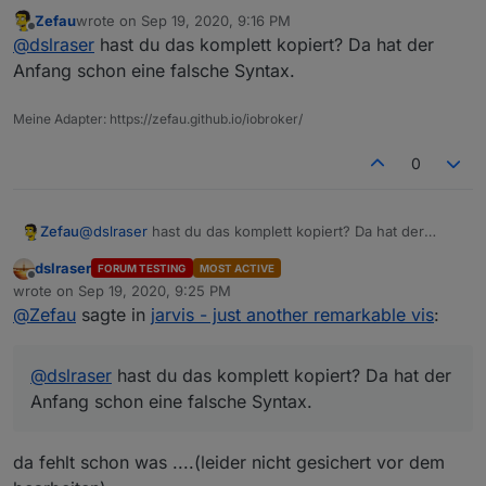
da fehlt schon was ....(leider nicht gesichert vor dem
Zefau
wrote on
Sep 19, 2020, 9:16 PM
bearbeiten)
last edited by
Offline
@
dslraser
hast du das komplett kopiert? Da hat der
Spoiler
Anfang schon eine falsche Syntax.
Meine Adapter: https://zefau.github.io/iobroker/
0
Zefau
@
dslraser
hast du das komplett kopiert? Da hat der
Anfang schon eine falsche Syntax.
dslraser
FORUM TESTING
MOST ACTIVE
Offline
wrote on
Sep 19, 2020, 9:25 PM
last edited by
@
Zefau
sagte in
jarvis - just another remarkable vis
:
@
dslraser
hast du das komplett kopiert? Da hat der
Anfang schon eine falsche Syntax.
da fehlt schon was ....(leider nicht gesichert vor dem