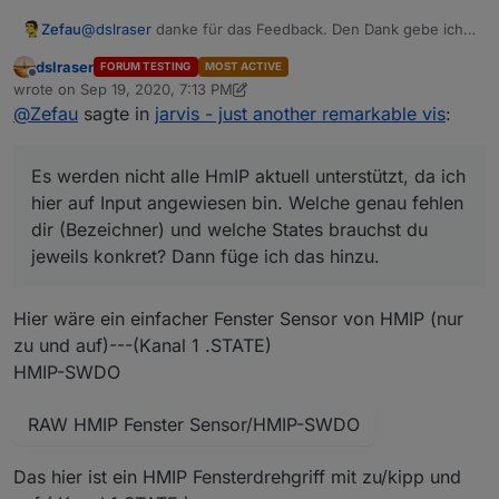
@
dslraser
danke für das Feedback. Den Dank gebe ich
Zefau
gerne auch an braindead weiter, der viel getestet und
dslraser
FORUM TESTING
MOST ACTIVE
Feedback gegebenen hat.
Es werden nicht alle HmIP aktuell unterstützt, da ich hier
Offline
wrote on
Sep 19, 2020, 7:13 PM
auf Input angewiesen bin. Welche genau fehlen dir
last edited by dslraser
Sep 27, 2020, 10:53 AM
@
Zefau
sagte in
jarvis - just another remarkable vis
:
(Bezeichner) und welche States brauchst du jeweils
Siehe
konkret? Dann füge ich das hinzu.
https://github.com/Zefau/jarvis/blob/922653da8308e437
eae404fd86453d69da23d5f6/src/config/adapters/hm-
Es werden nicht alle HmIP aktuell unterstützt, da ich
prc.js#L38
hier auf Input angewiesen bin. Welche genau fehlen
dir (Bezeichner) und welche States brauchst du
jeweils konkret? Dann füge ich das hinzu.
Hier wäre ein einfacher Fenster Sensor von HMIP (nur
zu und auf)---(Kanal 1 .STATE)
HMIP-SWDO
RAW HMIP Fenster Sensor/HMIP-SWDO
Das hier ist ein HMIP Fensterdrehgriff mit zu/kipp und