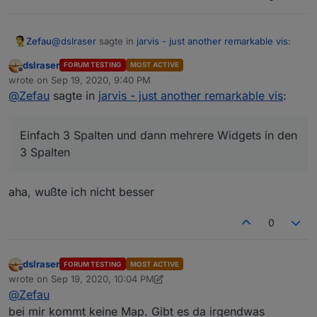
@
dslraser
sagte in
jarvis - just another remarkable vis
:
Zefau
dslraser
FORUM TESTING
MOST ACTIVE
Offline
Ichh habe jetzt Google, Safari und Firefox probiert.
wrote on
Sep 19, 2020, 9:40 PM
last edited by
Die Darstellung ist überall "verschoben". Das fing
@
Zefau
sagte in
jarvis - just another remarkable vis
:
Warum so viele Spalten? Einfach 3 Spalten und dann
so nach der 7/8 oder 9 Spalte an. Mit weniger
mehrere Widgets in den 3 Spalten. Dass es bei vielen
Spalten war es noch okay.
Spalten merkwürdig aussieht, kann ich nur beeinflussen,
Einfach 3 Spalten und dann mehrere Widgets in den
indem ich die maximalen Spalten limitiere.
3 Spalten
aha, wußte ich nicht besser
0
dslraser
FORUM TESTING
MOST ACTIVE
Offline
wrote on
Sep 19, 2020, 10:04 PM
last edited by dslraser
Sep 20, 2020, 12:24 AM
@
Zefau
bei mir kommt keine Map. Gibt es da irgendwas