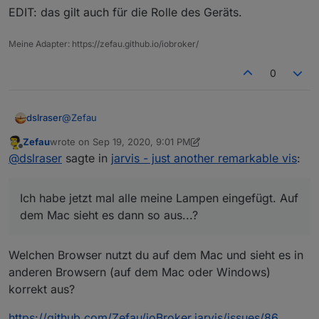
EDIT: das gilt auch für die Rolle des Geräts.
Meine Adapter: https://zefau.github.io/iobroker/
0
und so kommt ein Fehler
@
Zefau
dslraser
Zefau
wrote on
Sep 19, 2020, 9:01 PM
Ich habe jetzt mal alle meine Lampen eingefügt. Auf
last edited by Zefau
Sep 19, 2020, 11:01 PM
Offline
@
dslraser
sagte in
jarvis - just another remarkable vis
:
dem Mac sieht es dann so aus...?
Ich habe jetzt mal alle meine Lampen eingefügt. Auf
dem Mac sieht es dann so aus...?
Welchen Browser nutzt du auf dem Mac und sieht es in
anderen Browsern (auf dem Mac oder Windows)
korrekt aus?
https://github.com/Zefau/ioBroker.jarvis/issues/86