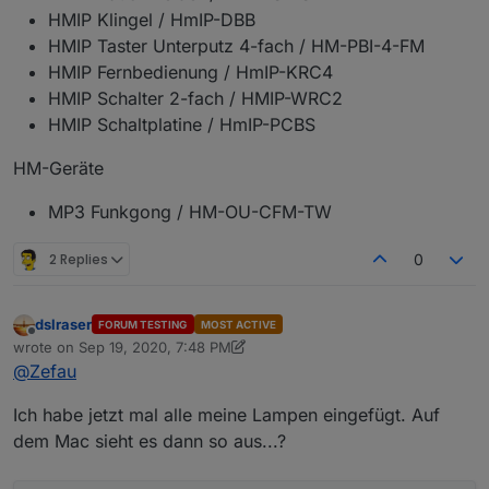
HMIP Klingel / HmIP-DBB
HMIP Taster Unterputz 4-fach / HM-PBI-4-FM
HMIP Fernbedienung / HmIP-KRC4
HMIP Schalter 2-fach / HMIP-WRC2
HMIP Schaltplatine / HmIP-PCBS
HM-Geräte
MP3 Funkgong / HM-OU-CFM-TW
2 Replies
0
dslraser
FORUM TESTING
MOST ACTIVE
Offline
wrote on
Sep 19, 2020, 7:48 PM
last edited by dslraser
Sep 19, 2020, 9:49 PM
@
Zefau
Ich habe jetzt mal alle meine Lampen eingefügt. Auf
dem Mac sieht es dann so aus...?