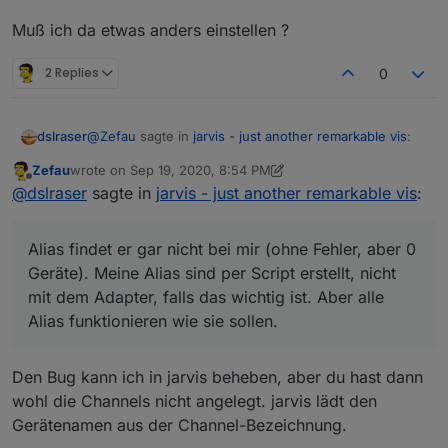
Muß ich da etwas anders einstellen ?
2 Replies
0
@
Zefau
sagte in
jarvis - just another remarkable vis
:
dslraser
Zefau
wrote on
Sep 19, 2020, 8:54 PM
last edited by Zefau
Sep 19, 2020, 10:56 PM
Offline
@
dslraser
@
dslraser
sagte in
jarvis - just another remarkable vis
:
Alias findet er gar nicht bei mir (ohne Fehler, aber 0
Ich habe die auch als Alias für die Fenster,
Geräte). Meine Alias sind per Script erstellt, nicht mit
Alias findet er gar nicht bei mir (ohne Fehler, aber 0
aber irgendwie hat der Adapter beim Import
dem Adapter, falls das wichtig ist. Aber alle Alias
Geräte). Meine Alias sind per Script erstellt, nicht
Versuch ewig gedreht, oder dauert das halt
funktionieren wie sie sollen.
mit dem Adapter, falls das wichtig ist. Aber alle
einfach länger ? Ich habe es dann
abgebrochen.
Alias funktionieren wie sie sollen.
Klingt nach einem Bug. Kannst du das nochmal
Den Bug kann ich in jarvis beheben, aber du hast dann
machen und schauen, ob ein Fehler in der
wohl die Channels nicht angelegt. jarvis lädt den
Browser Konsole angezeigt wird?
Gerätenamen aus der Channel-Bezeichnung.