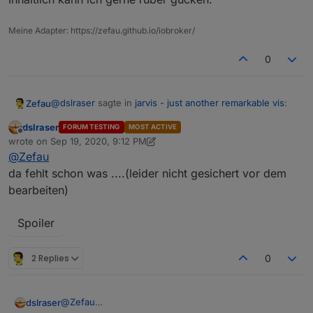
Meine Adapter: https://zefau.github.io/iobroker/
0
@
dslraser
sagte in
jarvis - just another remarkable vis
:
Zefau
dslraser
FORUM TESTING
MOST ACTIVE
Offline
Die habe ich gefunden, aber da habe ich
wrote on
Sep 19, 2020, 9:12 PM
last edited by dslraser
Sep 19, 2020, 11:12 PM
irgendwas zerstört, so das sie nicht gelesen
@
Zefau
Zeig mal, ggf. kann ich's fixen. Syntaktisch kannst du es
werden kann.
da fehlt schon was ....(leider nicht gesichert vor dem
über
https://jsonformatter.curiousconcept.com/
prüfen.
bearbeiten)
Inhaltlich kann ich gerne rüber gucken.
Spoiler
2 Replies
0
@
Zefau
dslraser