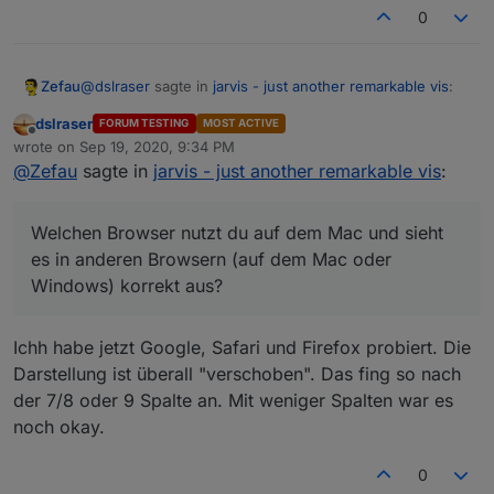
0
@
dslraser
sagte in
jarvis - just another remarkable vis
:
Zefau
dslraser
FORUM TESTING
MOST ACTIVE
Offline
Ich habe jetzt mal alle meine Lampen eingefügt. Auf
wrote on
Sep 19, 2020, 9:34 PM
last edited by
dem Mac sieht es dann so aus...?
@
Zefau
sagte in
jarvis - just another remarkable vis
:
Welchen Browser nutzt du auf dem Mac und sieht es in
anderen Browsern (auf dem Mac oder Windows)
korrekt aus?
https://github.com/Zefau/ioBroker.jarvis/issues/86
Welchen Browser nutzt du auf dem Mac und sieht
es in anderen Browsern (auf dem Mac oder
Windows) korrekt aus?
Ichh habe jetzt Google, Safari und Firefox probiert. Die
Darstellung ist überall "verschoben". Das fing so nach
der 7/8 oder 9 Spalte an. Mit weniger Spalten war es
noch okay.
0