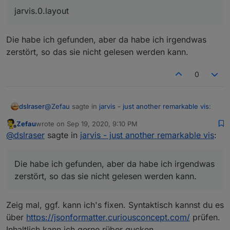
setzen. Musst also nicht von vorne anfangen.
jarvis.0.layout
Die habe ich gefunden, aber da habe ich irgendwas
zerstört, so das sie nicht gelesen werden kann.
0
@
Zefau
sagte in
jarvis - just another remarkable vis
:
dslraser
Zefau
wrote on
Sep 19, 2020, 9:10 PM
last edited by
Offline
jarvis.0.layout
@
dslraser
sagte in
jarvis - just another remarkable vis
:
Die habe ich gefunden, aber da habe ich irgendwas
Die habe ich gefunden, aber da habe ich irgendwas
zerstört, so das sie nicht gelesen werden kann.
zerstört, so das sie nicht gelesen werden kann.
Zeig mal, ggf. kann ich's fixen. Syntaktisch kannst du es
über
https://jsonformatter.curiousconcept.com/
prüfen.
Inhaltlich kann ich gerne rüber gucken.