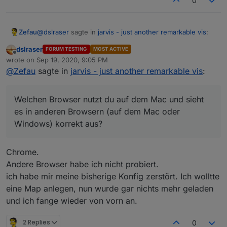
0
@
dslraser
sagte in
jarvis - just another remarkable vis
:
Zefau
dslraser
FORUM TESTING
MOST ACTIVE
Offline
Ich habe jetzt mal alle meine Lampen eingefügt. Auf
wrote on
Sep 19, 2020, 9:05 PM
last edited by
dem Mac sieht es dann so aus...?
@
Zefau
sagte in
jarvis - just another remarkable vis
:
Welchen Browser nutzt du auf dem Mac und sieht es in
anderen Browsern (auf dem Mac oder Windows)
korrekt aus?
https://github.com/Zefau/ioBroker.jarvis/issues/86
Welchen Browser nutzt du auf dem Mac und sieht
es in anderen Browsern (auf dem Mac oder
Windows) korrekt aus?
Wenn ich die Seite schmaler schiebe, dann sieht es
Chrome.
wieder aus wie es sein soll.
Andere Browser habe ich nicht probiert.
ich habe mir meine bisherige Konfig zerstört. Ich wolltte
eine Map anlegen, nun wurde gar nichts mehr geladen
und ich fange wieder von vorn an.
2 Replies
0