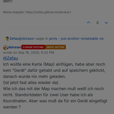
sein?
Meine Adapter: https://zefau.github.io/iobroker/
0
@
dslraser
sagte in
jarvis - just another remarkable vis
:
Zefau
dslraser
FORUM TESTING
MOST ACTIVE
Offline
da fehlt schon was ....(leider nicht gesichert vor
wrote on
Sep 19, 2020, 9:32 PM
last edited by
dem bearbeiten)
@
Zefau
Ich wollte eine Karte (Map) einfügen, habe aber noch
fixed layout
kein "Gerät" dafür gehabt und auf speichern geklickt,
danach wurde nix mehr geladen.
EDIT: wird nicht exakt sein wie vorher, da halt schon was
(ist jetzt fast alles wieder da)
fehlte. Hoffe aber, dass es zum restore für dich reicht.
Wie ich das mit der Map machen muß weiß ich noch
Was hast du denn konkret gemacht, dass die
nicht. Standortdaten für zwei User habe ich als
Konfiguration jetzt so aussah? Muss ja ein Bug in jarvis
sein?
Koordinaten. Aber was muß da für ein Gerät eingefügt
werden ?