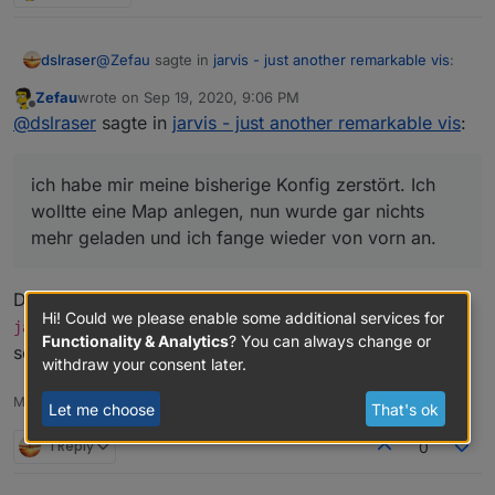
@
Zefau
sagte in
jarvis - just another remarkable vis
:
dslraser
Zefau
wrote on
Sep 19, 2020, 9:06 PM
last edited by
Offline
Welchen Browser nutzt du auf dem Mac und
@
dslraser
sagte in
jarvis - just another remarkable vis
:
sieht es in anderen Browsern (auf dem Mac oder
Chrome.
Windows) korrekt aus?
Andere Browser habe ich nicht probiert.
ich habe mir meine bisherige Konfig zerstört. Ich
ich habe mir meine bisherige Konfig zerstört. Ich
wolltte eine Map anlegen, nun wurde gar nichts
wolltte eine Map anlegen, nun wurde gar nichts mehr
mehr geladen und ich fange wieder von vorn an.
geladen und ich fange wieder von vorn an.
Wenn ich die Seite schmaler schiebe, dann sieht es
Du findest deine Konfiguration im ioBroker unter
wieder aus wie es sein soll.
Hi! Could we please enable some additional services for
. Die kannst du bearbeiten und neu
jarvis.0.layout
Functionality & Analytics
? You can always change or
setzen. Musst also nicht von vorne anfangen.
withdraw your consent later.
Meine Adapter: https://zefau.github.io/iobroker/
Let me choose
That's ok
1 Reply
0