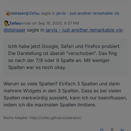
@
Zefau
sagte in
jarvis - just another remarkable vis
:
dslraser
Zefau
wrote on
Sep 19, 2020, 9:37 PM
last edited by
Offline
Welchen Browser nutzt du auf dem Mac und
@
dslraser
sagte in
jarvis - just another remarkable vis
:
sieht es in anderen Browsern (auf dem Mac oder
Ichh habe jetzt Google, Safari und Firefox probiert. Die
Windows) korrekt aus?
Darstellung ist überall "verschoben". Das fing so nach
Ichh habe jetzt Google, Safari und Firefox probiert.
der 7/8 oder 9 Spalte an. Mit weniger Spalten war es
Die Darstellung ist überall "verschoben". Das fing
noch okay.
so nach der 7/8 oder 9 Spalte an. Mit weniger
Spalten war es noch okay.
Warum so viele Spalten? Einfach 3 Spalten und dann
mehrere Widgets in den 3 Spalten. Dass es bei vielen
Spalten merkwürdig aussieht, kann ich nur beeinflussen,
indem ich die maximalen Spalten limitiere.
Meine Adapter: https://zefau.github.io/iobroker/
0