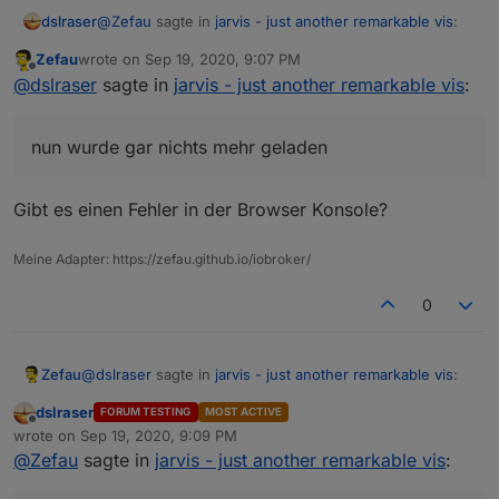
Muß ich da etwas anders einstellen ?
@
Zefau
sagte in
jarvis - just another remarkable vis
:
dslraser
Zefau
wrote on
Sep 19, 2020, 9:07 PM
last edited by
Offline
Welchen Browser nutzt du auf dem Mac und
@
dslraser
sagte in
jarvis - just another remarkable vis
:
sieht es in anderen Browsern (auf dem Mac oder
Chrome.
Windows) korrekt aus?
Andere Browser habe ich nicht probiert.
nun wurde gar nichts mehr geladen
ich habe mir meine bisherige Konfig zerstört. Ich
wolltte eine Map anlegen, nun wurde gar nichts mehr
geladen und ich fange wieder von vorn an.
Gibt es einen Fehler in der Browser Konsole?
Meine Adapter: https://zefau.github.io/iobroker/
0
@
dslraser
sagte in
jarvis - just another remarkable vis
:
Zefau
dslraser
FORUM TESTING
MOST ACTIVE
Offline
ich habe mir meine bisherige Konfig zerstört. Ich
wrote on
Sep 19, 2020, 9:09 PM
last edited by
wolltte eine Map anlegen, nun wurde gar nichts
@
Zefau
sagte in
jarvis - just another remarkable vis
:
Du findest deine Konfiguration im ioBroker unter
mehr geladen und ich fange wieder von vorn an.
jarvis.0.layout
. Die kannst du bearbeiten und neu
Muß ich da etwas anders einstellen ?