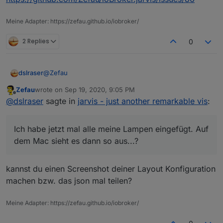
Meine Adapter: https://zefau.github.io/iobroker/
2 Replies
0
@
Zefau
dslraser
Zefau
wrote on
Sep 19, 2020, 9:05 PM
Ich habe jetzt mal alle meine Lampen eingefügt. Auf
last edited by
Offline
@
dslraser
sagte in
jarvis - just another remarkable vis
:
dem Mac sieht es dann so aus...?
Ich habe jetzt mal alle meine Lampen eingefügt. Auf
dem Mac sieht es dann so aus...?
kannst du einen Screenshot deiner Layout Konfiguration
machen bzw. das json mal teilen?
Meine Adapter: https://zefau.github.io/iobroker/