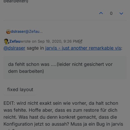
bearbeiten)
0
@
Zefau
dslraser
da fehlt schon was ....(leider nicht gesichert vor dem
Zefau
wrote on
Sep 19, 2020, 9:26 PM
bearbeiten)
last edited by Zefau
Sep 19, 2020, 11:27 PM
Offline
@
dslraser
sagte in
jarvis - just another remarkable vis
:
Spoiler
da fehlt schon was ....(leider nicht gesichert vor
dem bearbeiten)
fixed layout
EDIT: wird nicht exakt sein wie vorher, da halt schon
was fehlte. Hoffe aber, dass es zum restore für dich
reicht. Was hast du denn konkret gemacht, dass die
Konfiguration jetzt so aussah? Muss ja ein Bug in jarvis