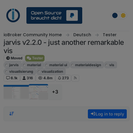
Skip to content
ioBroker Community Home
Deutsch
Tester
jarvis v2.2.0 - just another remarkable
vis
Moved
Tester
jarvis
material
material ui
materialdesign
vis
visualisierung
visualization
6.1k
316
4.8m
273
+3
Log in to reply