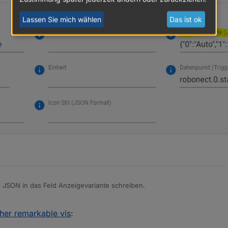
Lassen Sie mich wählen
Das ist ok
JSON in das Feld Anzeigevariante schreiben.
other remarkable vis
:
nem Mähroboter.