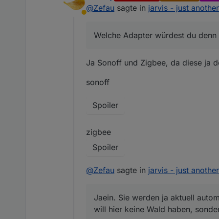
@
Zefau
sagte in
jarvis - just anothe
Ist verständlich, jedoch ist 
Abwesend
drin hat, da wäre es wünsc
Welche Adapter würdest du den
nicht. Kannst du mir einen Sc
Welche Adapter würdest du denn 
beispielhaft
https://github.co
Auch fehlen einige Gewerke, 
wenn wenigstens alle "Stand
Ja Sonoff und Zigbee, da diese ja d
Welche Gewerke fehlen dir all
sonoff
Bzw mal dumm gefragt, gäbe
Spoiler
Jaein. Sie werden ja aktuell aut
Wald haben, sondern nur sinn
zigbee
Spoiler
@
Zefau
sagte in
jarvis - just anothe
Jaein. Sie werden ja aktuell autom
will hier keine Wald haben, sonde