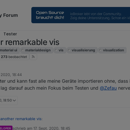
y Forum
Tester
er remarkable vis
material ui
materialdesign
vis
visualisierung
visualization
273
beobachtet
. 2020, 18:44
er und kann fast alle meine Geräte importieren ohne, dass 
 lag darauf auch mein Fokus beim Testen und
@
Zefau
nerv
0, 18:50
st another remarkable vis
:
schrieb am
17. Sept. 2020, 18:45
ELOPER