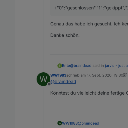
{"0":"geschlossen","1":"gekippt","
Genau das habe ich gesucht. Ich ke
Danke schön.
@
braindead
said in
jarvis - just
Ente
E
WW1983
schrieb am
17. Sept. 2020, 19:30
W
zuletzt editiert von WW1983
@
braindead
{"0":"geschlossen","1":"gekipp
Offline
Könntest du vielleicht deine fertige
Genau das habe ich gesucht. Ich
Danke schön.
@
braindead
WW1983
W