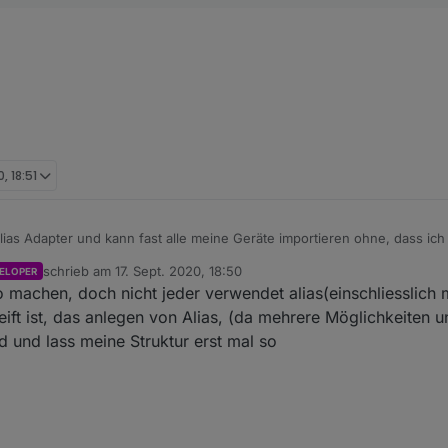
, 18:51
ias Adapter und kann fast alle meine Geräte importieren ohne, dass ich
gt lag darauf auch mein Fokus beim Testen und
@
Zefau
nerven.
schrieb am
17. Sept. 2020, 18:50
ELOPER
zuletzt editiert von
 machen, doch nicht jeder verwendet alias(einschliesslich m
ft ist, das anlegen von Alias, (da mehrere Möglichkeiten 
d und lass meine Struktur erst mal so