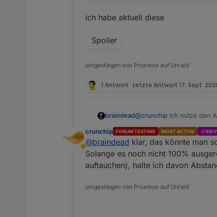
ich habe aktuell diese
Spoiler
umgestiegen von Proxmox auf Unraid
1 Antwort
Letzte Antwort
17. Sept. 2020
braindead
@
crunchip
Ich nutze den Al
machen muss. Ehrlich gesa
crunchip
FORUM TESTING
MOST ACTIVE
DEV
@
braindead
klar, das könnte man so
Abwesend
Solange es noch nicht 100% ausgerei
auftauchen), halte ich davon Abstan
umgestiegen von Proxmox auf Unraid