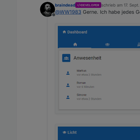
braindead
schrieb am
17. Sept
DEVELOPER
Könntest du vielleicht deine
zuletzt editiert von
@
WW1983
Gerne. Ich habe jedes G
Offline