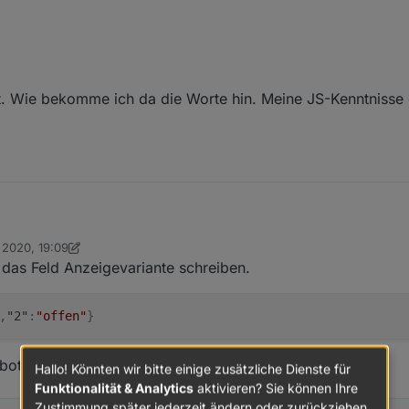
et. Wie bekomme ich da die Worte hin. Meine JS-Kenntnisse
. 2020, 19:09
r wie kann ich folgendes umsetzen:
 braindead
das Feld Anzeigevariante schreiben.
i:
,
"2"
:
"offen"
}
idget. Wie bekomme ich da die Worte hin. Meine JS-Kenntnisse gehen ge
boter.
Hallo! Könnten wir bitte einige zusätzliche Dienste für
Funktionalität & Analytics
aktivieren? Sie können Ihre
Zustimmung später jederzeit ändern oder zurückziehen.