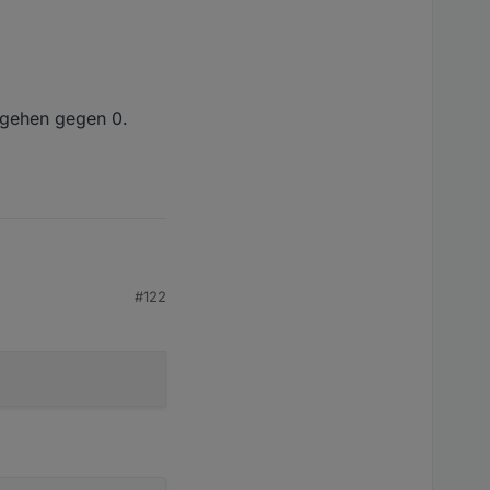
 gehen gegen 0.
#122
gen 0. Leider. :-(