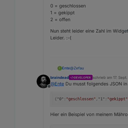
0 = geschlossen
Spoiler
1 = gekippt
2 = offen
Nun steht leider eine Zahl im Widg
Leider. :-(
@
Zefau
Ente
E
braindead
schrieb am
17. Sept
DEVELOPER
Ich weiß, dass ist eher JS, abe
zuletzt editiert von
@
Ente
Du musst folgendes JSON in 
Offline
Meine Fenstergriffe haben 3 Stat
{
"0"
:
"geschlossen"
,
"1"
:
"gekippt"
0 = geschlossen
1 = gekippt
2 = offen
Nun steht leider eine Zahl im W
Hier ein Beispiel von meinem Mähro