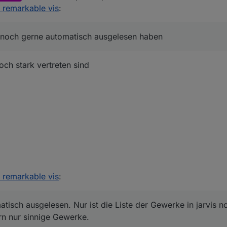
zuletzt editiert von
r remarkable vis
:
das schon seeehr viel geklicke, bis man da ein paar Geräte komplett(also 
henswert, noch die ein oder anderen "gängigen" Geräte mit aufzunehme
n noch gerne automatisch ausgelesen haben? Nur Sonoff? Ich nutze So
reenshot der Geräte-Strukturen machen (gerne jeweils in Bezug zum Ge
noch gerne automatisch ausgelesen haben
m/Zefau/ioBroker.jarvis/issues/59#issuecomment-689290343
klar, jeder legt im IoBroker individuell seine eigenen an, jedoch wäre e
ard" Gewerke, die im IoBroker schon vorgegeben/auswählbar sind, mit i
och stark vertreten sind
e?
 es keine Möglichkeit, das Gewerke automatisch ausgelesen werden?
omatisch ausgelesen. Nur ist die Liste der Gewerke in jarvis noch rein kle
ige Gewerke.
r remarkable vis
:
atisch ausgelesen. Nur ist die Liste der Gewerke in jarvis no
rn nur sinnige Gewerke.