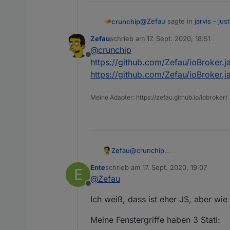
@
Zefau
sagte in
jarvis - ju
crunchip
Zefau
schrieb am
17. Sept. 2020, 18:51
zuletzt editiert von
@
crunchip
Welche Adapter würdest 
Offline
https://github.com/Zefau/ioBroker.j
https://github.com/Zefau/ioBroker.j
Ja Sonoff und Zigbee, da di
sonoff
Meine Adapter: https://zefau.github.io/iobroker/
Spoiler
zigbee
Spoiler
Zefau
@
crunchip
https://github.com/Zefau/ioBrok
Ente
schrieb am
17. Sept. 2020, 19:07
E
https://github.com/Zefau/ioBrok
zuletzt editiert von
@
Zefau
sagte in
jarvis - ju
@
Zefau
Offline
Ich weiß, dass ist eher JS, aber wi
Jaein. Sie werden ja aktue
hier keine Wald haben, 
Meine Fenstergriffe haben 3 Stati:
ich habe aktuell diese