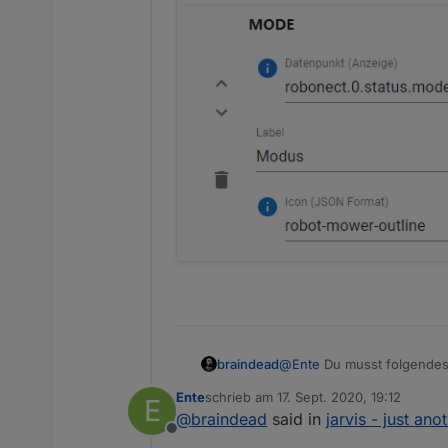
@
Ente
Du musst folgendes 
braindead
Ente
schrieb am
17. Sept. 2020, 19:12
E
zuletzt editiert von
@
braindead
said in
jarvis - just an
Offline
Hier ein Beispiel von mei