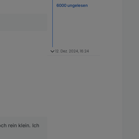
nicht nur an/aus)
6000 ungelesen
n.
noff persönlich leider
werk). Siehe auch
s schon klasse,
ntigriert wären.
12. Dez. 2024, 16:24
in. Ich will hier keine
ch rein klein. Ich