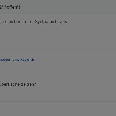
2":"offen"}
nne mich mit dem Syntax nicht aus.
 another remarkable vis
:
t","2":"offen"}
 Oberfläche zeigen?
 kenne mich mit dem Syntax nicht aus.