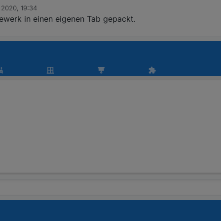
. 2020, 19:34
 fertige Oberfläche zeigen?
ewerk in einen eigenen Tab gepackt.