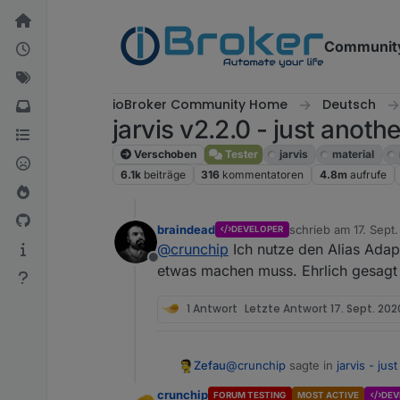
Weiter zum Inhalt
Communit
ioBroker Community Home
Deutsch
jarvis v2.2.0 - just anoth
Verschoben
Tester
jarvis
material
6.1k
beiträge
316
kommentatoren
4.8m
aufrufe
braindead
schrieb am
17. Sept
DEVELOPER
zuletzt editiert von
@
crunchip
Ich nutze den Alias Adapt
Offline
etwas machen muss. Ehrlich gesagt
1 Antwort
Letzte Antwort
17. Sept. 202
@
crunchip
sagte in
jarvis - ju
Zefau
crunchip
FORUM TESTING
MOST ACTIVE
DEV