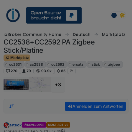
Weiter zum Inhalt
ioBroker Community Home
Deutsch
Marktplatz
CC2538+CC2592 PA Zigbee
Stick/Platine
Marktplatz
cc2531
cc2538
cc2592
ersatz
stick
zigbee
270
79
93.9k
85
+3
Anmelden zum Antworten
arteck
DEVELOPER
MOST ACTIVE
Offline
schrieb am
27. Feb. 2020, 17:49