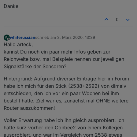
Danke
0
whiterussian
schrieb am
3. März 2020, 13:39
W
zuletzt editiert von
Offline
Hallo arteck,
kannst Du noch ein paar mehr Infos geben zur
Reichweite bzw. mal Beispiele nennen zur jeweiligen
Signalstärke der Sensoren?
Hintergrund: Aufgrund diverser Einträge hier im Forum
habe ich mich für den Stick (2538+2592) von dimaiv
entschieden, den ich vor ein paar Wochen bei ihm
bestellt hatte. Ziel war es, zunächst mal OHNE weitere
Router auszukommen!
Voller Erwartung habe ich ihn gleich ausprobiert. Ich
hatte kurz vorher den Conbee2 von einem Kollegen
ausprobiert, und war im Vergleich vom 2538 etwas