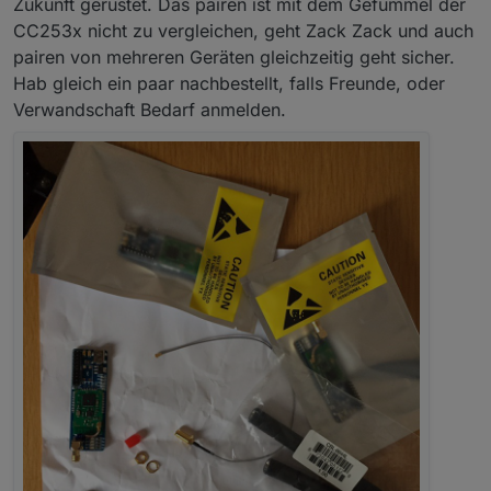
Zukunft gerüstet. Das pairen ist mit dem Gefummel der
oder günstig danke an
@
klassisch
CC253x nicht zu vergleichen, geht Zack Zack und auch
pairen von mehreren Geräten gleichzeitig geht sicher.
DIY Gehäuse
Hab gleich ein paar nachbestellt, falls Freunde, oder
Verwandschaft Bedarf anmelden.