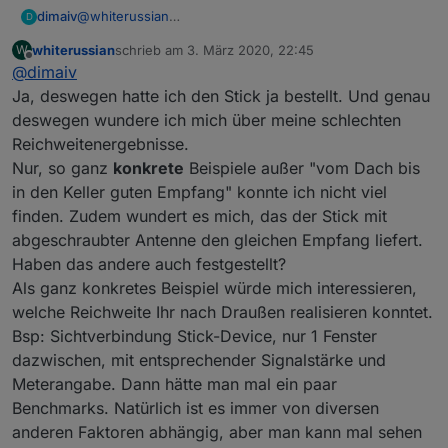
@
whiterussian
dimaiv
D
Hast du das hier durchgelesen?
whiterussian
schrieb am
3. März 2020, 22:45
W
https://forum.iobroker.net/topic/28994/cc2538-cc2592-
Hast du das hier durchgelesen?
zuletzt editiert von
Offline
@
dimaiv
zigbeestick/4
https://forum.iobroker.net/topic/24972/wie-ersetzte-
wegen keine Erfahrungen.
ich-den-cc2531-cc2530
Ja, deswegen hatte ich den Stick ja bestellt. Und genau
deswegen wundere ich mich über meine schlechten
Reichweitenergebnisse.
Nur, so ganz
konkrete
Beispiele außer "vom Dach bis
in den Keller guten Empfang" konnte ich nicht viel
finden. Zudem wundert es mich, das der Stick mit
abgeschraubter Antenne den gleichen Empfang liefert.
Haben das andere auch festgestellt?
Als ganz konkretes Beispiel würde mich interessieren,
welche Reichweite Ihr nach Draußen realisieren konntet.
Bsp: Sichtverbindung Stick-Device, nur 1 Fenster
dazwischen, mit entsprechender Signalstärke und
Meterangabe. Dann hätte man mal ein paar
Benchmarks. Natürlich ist es immer von diversen
anderen Faktoren abhängig, aber man kann mal sehen