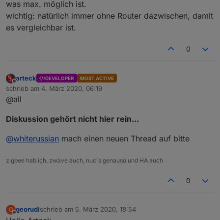
was max. möglich ist.
wichtig: natürlich immer ohne Router dazwischen, damit
es vergleichbar ist.
0
arteck
DEVELOPER
MOST ACTIVE
Offline
schrieb am
4. März 2020, 06:19
zuletzt editiert von
@all
Diskussion gehört nicht hier rein...
@
whiterussian
mach einen neuen Thread auf bitte
zigbee hab ich, zwave auch, nuc's genauso und HA auch
0
georudi
schrieb am
5. März 2020, 18:54
G
zuletzt editiert von
Offline