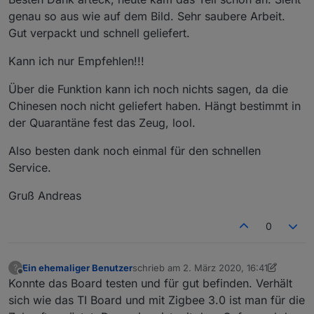
zusätzlich externer Antennenanschluss + 3 € (mit innen
genau so aus wie auf dem Bild. Sehr saubere Arbeit.
leiter oder ohne, hängt von der Antenne ab die man
alle benötigten Bestandteile sind auf der Platine
Gut verpackt und schnell geliefert.
verwenden möchte (WLAN Antenne))
oder ein
Wohlfühlpaket all incl.
gelötet, geflasht, mit
aufgedruckt..
Antenne
kein lästiges suchen "was brauch ich den für Teile"
Kann ich nur Empfehlen!!!
wahlweise als
37 € Briefversand
oder
Über die Funktion kann ich noch nichts sagen, da die
40 € als Einschreiben
kontakt per PN
Chinesen noch nicht geliefert haben. Hängt bestimmt in
der Quarantäne fest das Zeug, lool.
ich habe das Modul bei mir seit Monaten am laufen.. 44
Also besten dank noch einmal für den schnellen
Geräte.. keine Abbrüche
Service.
nachtrag
Gruß Andreas
hier kann man die Sendeleistung einstellen
0
passendes 3d Gehäuse
https://www.thingiverse.com/thing:4218997
Ein ehemaliger Benutzer
schrieb am
2. März 2020, 16:41
?
oder
zuletzt editiert von Ein ehemaliger Benut
Offline
Konnte das Board testen und für gut befinden. Verhält
https://www.thingiverse.com/thing:4224425
sich wie das TI Board und mit Zigbee 3.0 ist man für die