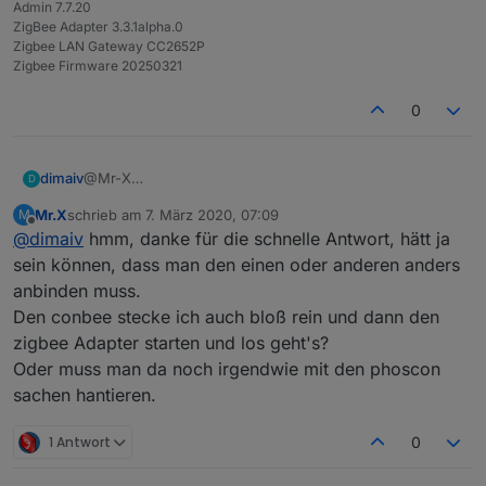
Admin 7.7.20
ZigBee Adapter 3.3.1alpha.0
Zigbee LAN Gateway CC2652P
Zigbee Firmware 20250321
0
dimaiv
@Mr-X
D
Wenn man die im IoBroker Forum anbietet......
Mr.X
schrieb am
7. März 2020, 07:09
M
zuletzt editiert von
Offline
@
dimaiv
hmm, danke für die schnelle Antwort, hätt ja
sein können, dass man den einen oder anderen anders
anbinden muss.
Den conbee stecke ich auch bloß rein und dann den
zigbee Adapter starten und los geht's?
Oder muss man da noch irgendwie mit den phoscon
sachen hantieren.
1 Antwort
0