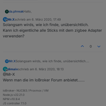
Hallo,
da.phreak
D
Mr.X
schrieb am
6. März 2020, 17:49
M
grundsätzlich hätte ich Interesse.
zuletzt editiert von
Offline
Solangsam wirds, wie ich finde, unübersichtlich.
Das mit der Antenne mit/ohne Innenleiter blicke ich
Kann ich eigentliche alle Sticks mit dem zigbee Adapter
noch nicht ganz. Ich habe mal einen CC2531-Stick
verwenden?
mit Antenne bestellt, die würde ich gern weiter
Die Pins zum Flashen sind noch nicht aufgelötet?
verwenden. Welche Variante brauche ich da?
0
Mr.X
Solangsam wirds, wie ich finde, unübersichtlich.
M
Kann ich eigentliche alle Sticks mit dem zigbee Adapter
dimaiv
schrieb am
6. März 2020, 18:13
D
verwenden?
zuletzt editiert von
Offline
@Mr-X
Wenn man die im IoBroker Forum anbietet......
ioBroker- NUC8i3 / Proxmox / VM
Node.js v22.21.0
NPM v10.9.4
JS controller 7.1.0