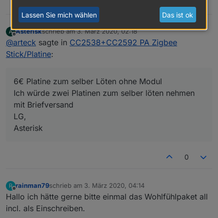
2
Lassen Sie mich wählen
Das ist ok
Asterisk
schrieb am
3. März 2020, 02:18
A
zuletzt editiert von
Offline
@
arteck
sagte in
CC2538+CC2592 PA Zigbee
Stick/Platine
:
6€ Platine zum selber Löten ohne Modul
Ich würde zwei Platinen zum selber löten nehmen
mit Briefversand
LG,
Asterisk
0
rainman79
schrieb am
3. März 2020, 04:14
R
zuletzt editiert von
Offline
Hallo ich hätte gerne bitte einmal das Wohlfühlpaket all
incl. als Einschreiben.