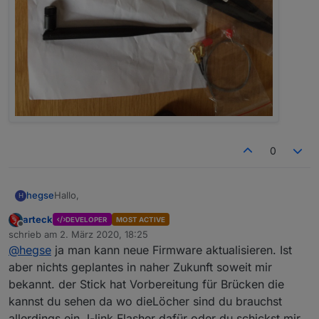
0
Hallo,
hegse
H
arteck
DEVELOPER
MOST ACTIVE
nutze momentan auch noch den CC2531 Stick. Läuft
Offline
schrieb am
2. März 2020, 18:25
soweit. Wie schaut es bei dem neuen Stick in Zukunft
zuletzt editiert von
@
hegse
ja man kann neue Firmware aktualisieren. Ist
aus? Kann ich eventuelle Firmware Updates selbst
Gruß Hegse
installieren?
aber nichts geplantes in naher Zukunft soweit mir
bekannt. der Stick hat Vorbereitung für Brücken die
kannst du sehen da wo dieLöcher sind du brauchst
allerdings ein J-link Flasher dafür oder du schickst mir