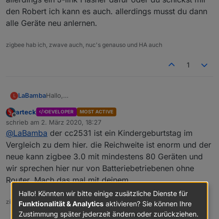
den Robert ich kann es auch. allerdings musst du dann
alle Geräte neu anlernen.
zigbee hab ich, zwave auch, nuc's genauso und HA auch
1
LaBamba
Hallo,
L
das schaut wirklich gut aus?
arteck
DEVELOPER
MOST ACTIVE
Ich verwende noch den CC2531. Was ist dein
Offline
schrieb am
2. März 2020, 18:27
Problem damit?
zuletzt editiert von
@
LaBamba
der cc2531 ist ein Kindergeburtstag im
Was kann der Stick besser als der CC2531 und
vorallem wie ist die Reichweite?
Vergleich zu dem hier. die Reichweite ist enorm und der
Viele Grüße
neue kann zigbee 3.0 mit mindestens 80 Geräten und
wir sprechen hier nur von Batteriebetriebenen ohne
Router. Mach das mal mit deinem
Hallo! Könnten wir bitte einige zusätzliche Dienste für
zigbee hab ich, zwave auch, nuc's genauso und HA auch
Funktionalität & Analytics
aktivieren? Sie können Ihre
Zustimmung später jederzeit ändern oder zurückziehen.