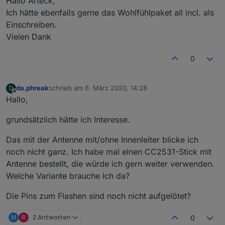
Hallo Arteck,
Ich hätte ebenfalls gerne das Wohlfühlpaket all incl. als
Einschreiben.
Vielen Dank
0
da.phreak
schrieb am
6. März 2020, 14:28
D
zuletzt editiert von
Offline
Hallo,
grundsätzlich hätte ich Interesse.
Das mit der Antenne mit/ohne Innenleiter blicke ich
noch nicht ganz. Ich habe mal einen CC2531-Stick mit
Antenne bestellt, die würde ich gern weiter verwenden.
Welche Variante brauche ich da?
Die Pins zum Flashen sind noch nicht aufgelötet?
M
R
2 Antworten
0