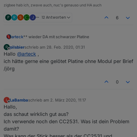
zigbee hab ich, zwave auch, nuc's genauso und HA auch
P
R
S
J
12 Antworten
6
** wieder DA mit schwarzer Platine
arteck
pilsbier
schrieb am
28. Feb. 2020, 01:31
P
zuletzt editiert von
Offline
Hallo
@
arteck
,
ich hätte gerne eine gelötet Platine ohne Modul per Brief
/jörg
wir haben eine
neue Version
der Platine entwickelt und
diese sogar verbessert
0
LaBamba
schrieb am
2. März 2020, 11:17
L
zuletzt editiert von
Offline
Hallo,
das schaut wirklich gut aus?
Ich verwende noch den CC2531. Was ist dein Problem
damit?
Was kann der Stick besser als der CC2531 und