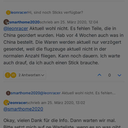
Hi, sind noch Sticks verfügbar?
leonracer
L
smarthome2020
schrieb am
25. März 2020, 12:04
S
Danke,
zuletzt editiert von
Offline
@
leonracer
Aktuell wohl nicht. Es fehlen Teile, die in
Leonracer
China geordert wurden. Hab vor 4 Wochen auch was in
China bestellt. Die Waren werden aktuell nur verzögert
gesendet, weil die flugzeuge aktuell nicht in der
normalen Anzahl fliegen. Kann noch dauern. Ich warte
auch drauf, da ich auch einen Stick brauche.
L
W
2 Antworten
0
smarthome2020
@
leonracer
Aktuell wohl nicht. Es fehlen
S
Teile, die in China geordert wurden. Hab vor
leonracer
schrieb am
25. März 2020, 13:02
L
4 Wochen auch was in China bestellt. Die
zuletzt editiert von
Offline
@
smarthome2020
Waren werden aktuell nur verzögert
gesendet, weil die flugzeuge aktuell nicht in
Okay, vielen Dank für die Info. Dann warten wir mal.
der normalen Anzahl fliegen. Kann noch
dauern. Ich warte auch drauf, da ich auch
Bitte setzt mich auf ne Warteliste, wenn es so was gibt.