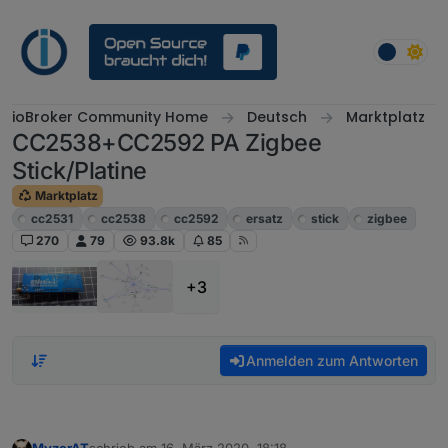
Weiter zum Inhalt
ioBroker Community Home
Deutsch
Marktplatz
CC2538+CC2592 PA Zigbee
Stick/Platine
Marktplatz
cc2531
cc2538
cc2592
ersatz
stick
zigbee
270
79
93.8k
85
+3
Anmelden zum Antworten
MyzerAT
schrieb am
16. März 2020, 18:18