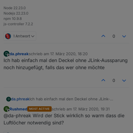
Node 22.23.0
Nodejs 22.23.0
npm 10.9.8
js-controller 7.2.2
1 Antwort
0
da.phreak
schrieb am
17. März 2020, 18:20
D
zuletzt editiert von
Offline
Ich hab einfach mal den Deckel ohne JLink-Aussparung
noch hinzugefügt, falls das wer ohne möchte
0
da.phreak
Ich hab einfach mal den Deckel ohne JLink-
D
Aussparung noch hinzugefügt, falls das wer ohne
Rushmed
schrieb am
17. März 2020, 19:31
R
MOST ACTIVE
möchte
zuletzt editiert von
Offline
@da-phreak Wird der Stick wirklich so warm dass die
Luftlöcher notwendig sind?