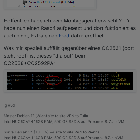
Hoffentlich habe ich kein Montagsgerät erwischt ? -->
habe nun einen Rasp4 aufgesetzt und dort fuktioniert es
auch nicht, Extra einen
Fred
dafür eröffnet.
Was mir speziell auffällt gegenüber eines CC2531 (dort
steht root) ist dieses "dialout" beim
CC2538+CC2592PA:
lg Rudi
Master Debian 12 (Wien) site to site VPN to Tulln
Intel NUC6CAYH 16GB RAM, 500 GB SSD & auf Proxmox 8. 7. als VM
Slave Debian 12. (TULLN) --> site to site VPN to Vienna
Intel NUC6CAYH 16GB RAM, 500 GB SSD & auf Proxmox 8.7. als VM