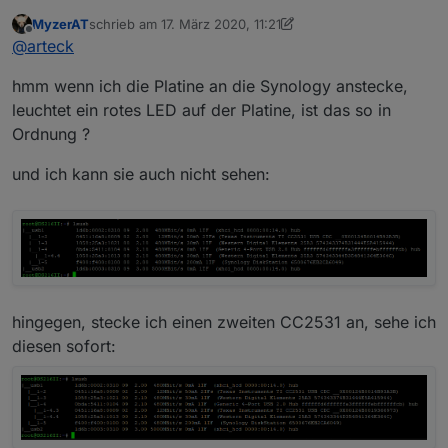
CC2531 anbinden.. egal auf welchem System..
MyzerAT
schrieb am
17. März 2020, 11:21
zuletzt editiert von MyzerAT
Offline
@
arteck
hmm wenn ich die Platine an die Synology anstecke,
leuchtet ein rotes LED auf der Platine, ist das so in
Ordnung ?
und ich kann sie auch nicht sehen:
hingegen, stecke ich einen zweiten CC2531 an, sehe ich
diesen sofort: