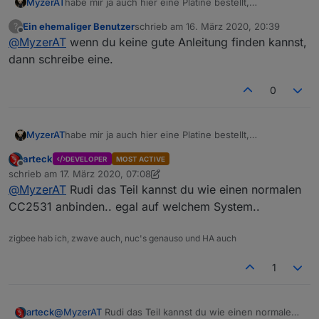
habe mir ja auch hier eine Platine bestellt,
MyzerAT
Ausführung Wohlfühlversion --> Verpackung -->
Ein ehemaliger Benutzer
schrieb am
16. März 2020, 20:39
?
Lieferung 1A ***
Nun zu meiner Frage, kann man die Platine auch auf
zuletzt editiert von
Offline
@
MyzerAT
wenn du keine gute Anleitung finden kannst,
der Synology DS anwenden, finde dazu keine Info?
dann schreibe eine.
0
habe mir ja auch hier eine Platine bestellt,
MyzerAT
Ausführung Wohlfühlversion --> Verpackung -->
arteck
DEVELOPER
MOST ACTIVE
Lieferung 1A ***
Nun zu meiner Frage, kann man die Platine auch auf
Offline
schrieb am
17. März 2020, 07:08
der Synology DS anwenden, finde dazu keine Info?
zuletzt editiert von arteck
@
MyzerAT
Rudi das Teil kannst du wie einen normalen
CC2531 anbinden.. egal auf welchem System..
zigbee hab ich, zwave auch, nuc's genauso und HA auch
1
arteck
@
MyzerAT
Rudi das Teil kannst du wie einen normalen