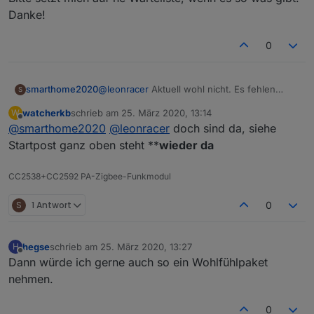
einen Stick brauche.
Danke!
0
smarthome2020
@
leonracer
Aktuell wohl nicht. Es fehlen
S
Teile, die in China geordert wurden. Hab vor
watcherkb
schrieb am
25. März 2020, 13:14
W
4 Wochen auch was in China bestellt. Die
zuletzt editiert von
Offline
@
smarthome2020
@
leonracer
doch sind da, siehe
Waren werden aktuell nur verzögert
gesendet, weil die flugzeuge aktuell nicht in
Startpost ganz oben steht **
wieder da
der normalen Anzahl fliegen. Kann noch
dauern. Ich warte auch drauf, da ich auch
CC2538+CC2592 PA-Zigbee-Funkmodul
einen Stick brauche.
S
1 Antwort
0
hegse
schrieb am
25. März 2020, 13:27
H
zuletzt editiert von
Offline
Dann würde ich gerne auch so ein Wohlfühlpaket
nehmen.
0