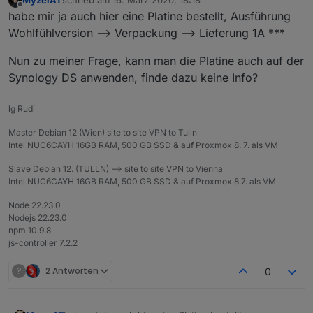
zuletzt editiert von
Offline
habe mir ja auch hier eine Platine bestellt, Ausführung
Wohlfühlversion --> Verpackung --> Lieferung 1A ***
Nun zu meiner Frage, kann man die Platine auch auf der
Synology DS anwenden, finde dazu keine Info?
lg Rudi
Master Debian 12 (Wien) site to site VPN to Tulln
Intel NUC6CAYH 16GB RAM, 500 GB SSD & auf Proxmox 8. 7. als VM
Slave Debian 12. (TULLN) --> site to site VPN to Vienna
Intel NUC6CAYH 16GB RAM, 500 GB SSD & auf Proxmox 8.7. als VM
Node 22.23.0
Nodejs 22.23.0
npm 10.9.8
js-controller 7.2.2
?
2 Antworten
0