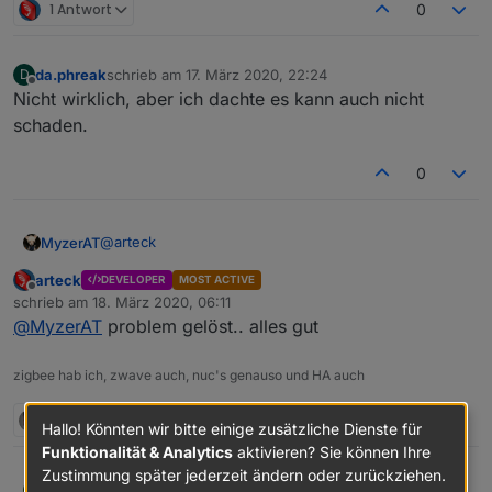
1 Antwort
0
da.phreak
schrieb am
17. März 2020, 22:24
D
zuletzt editiert von
Offline
Nicht wirklich, aber ich dachte es kann auch nicht
schaden.
0
@
arteck
MyzerAT
arteck
DEVELOPER
MOST ACTIVE
hmm wenn ich die Platine an die Synology anstecke,
Offline
schrieb am
18. März 2020, 06:11
leuchtet ein rotes LED auf der Platine, ist das so in
zuletzt editiert von
@
MyzerAT
problem gelöst.. alles gut
Ordnung ?
und ich kann sie auch nicht sehen:
zigbee hab ich, zwave auch, nuc's genauso und HA auch
1 Antwort
1
Hallo! Könnten wir bitte einige zusätzliche Dienste für
hingegen, stecke ich einen zweiten CC2531 an, sehe
Funktionalität & Analytics
aktivieren? Sie können Ihre
ich diesen sofort:
Zustimmung später jederzeit ändern oder zurückziehen.
Rushmed
@da-phreak Wird der Stick wirklich so warm dass
R