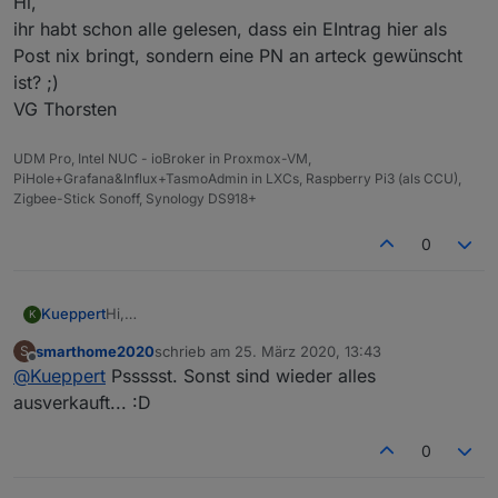
Hi,
ihr habt schon alle gelesen, dass ein EIntrag hier als
Post nix bringt, sondern eine PN an arteck gewünscht
ist? ;)
VG Thorsten
UDM Pro, Intel NUC - ioBroker in Proxmox-VM,
PiHole+Grafana&Influx+TasmoAdmin in LXCs, Raspberry Pi3 (als CCU),
Zigbee-Stick Sonoff, Synology DS918+
0
Kueppert
Hi,
K
ihr habt schon alle gelesen, dass ein EIntrag hier als
smarthome2020
schrieb am
25. März 2020, 13:43
S
Post nix bringt, sondern eine PN an arteck
zuletzt editiert von
Offline
@
Kueppert
Pssssst. Sonst sind wieder alles
gewünscht ist? ;)
VG Thorsten
ausverkauft... :D
0