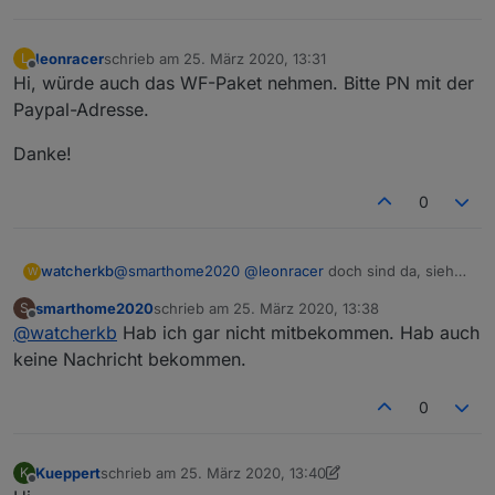
leonracer
schrieb am
25. März 2020, 13:31
L
zuletzt editiert von
Offline
Hi, würde auch das WF-Paket nehmen. Bitte PN mit der
Paypal-Adresse.
Danke!
0
watcherkb
@
smarthome2020
@
leonracer
doch sind da, siehe
W
Startpost ganz oben steht **
wieder da
smarthome2020
schrieb am
25. März 2020, 13:38
S
zuletzt editiert von
Offline
@
watcherkb
Hab ich gar nicht mitbekommen. Hab auch
keine Nachricht bekommen.
0
Kueppert
schrieb am
25. März 2020, 13:40
K
zuletzt editiert von Kueppert
Offline