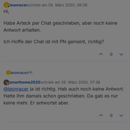
leonracer
schrieb am
26. März 2020, 06:36
L
zuletzt editiert von
Offline
Hi,
Habe Arteck per Chat geschrieben, aber noch keine
Antwort erhalten.
Ich Hoffe der Chat ist mit PN gemeint, richtig?
0
Hi,
leonracer
L
smarthome2020
schrieb am
26. März 2020, 07:38
S
Habe Arteck per Chat geschrieben, aber noch keine
zuletzt editiert von
Offline
@
leonracer
ja ist richtig. Hab auch noch keine Antwort.
Antwort erhalten.
Ich Hoffe der Chat ist mit PN gemeint, richtig?
Hatte ihm damals schon geschrieben. Da gab es nur
keine mehr. Er antwortet aber.
0