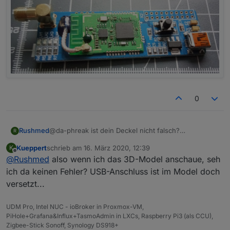
0
Rushmed
@da-phreak ist dein Deckel nicht falsch?
R
Kueppert
schrieb am
16. März 2020, 12:39
K
zuletzt editiert von
Offline
@
Rushmed
also wenn ich das 3D-Model anschaue, seh
ich da keinen Fehler? USB-Anschluss ist im Model doch
versetzt...
UDM Pro, Intel NUC - ioBroker in Proxmox-VM,
PiHole+Grafana&Influx+TasmoAdmin in LXCs, Raspberry Pi3 (als CCU),
Der Antennenanschluss ist nict auf der selben Seite
Zigbee-Stick Sonoff, Synology DS918+
wie der USB Anschluss.