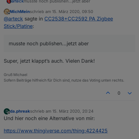
arteck
musste noch publishen...jetzt aber
MichMein
schrieb am
15. März 2020, 09:50
zuletzt editiert von
Offline
@
arteck
sagte in
CC2538+CC2592 PA Zigbee
Stick/Platine
:
musste noch publishen...jetzt aber
Super, jetzt klappt’s auch. Vielen Dank!
Gruß Michael
Sofern Beiträge hilfreich für Dich sind, nutze das Voting unten rechts.
0
da.phreak
schrieb am
15. März 2020, 20:24
D
zuletzt editiert von
Offline
Und hier noch eine Alternative von mir:
https://www.thingiverse.com/thing:4224425