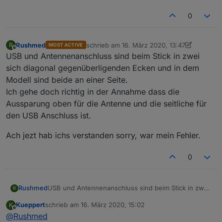
0
Rushmed
schrieb am
16. März 2020, 13:47
R
MOST ACTIVE
zuletzt editiert von Rushmed
Offline
USB und Antennenanschluss sind beim Stick in zwei
sich diagonal gegenüberligenden Ecken und in dem
Modell sind beide an einer Seite.
Ich gehe doch richtig in der Annahme dass die
Aussparung oben für die Antenne und die seitliche für
den USB Anschluss ist.
Ach jezt hab ichs verstanden sorry, war mein Fehler.
0
USB und Antennenanschluss sind beim Stick in zwei
Rushmed
R
sich diagonal gegenüberligenden Ecken und in dem
Kueppert
schrieb am
16. März 2020, 15:02
K
Modell sind beide an einer Seite.
Ach jezt hab ichs verstanden sorry, war mein Fehler.
zuletzt editiert von
Offline
@
Rushmed
Ich gehe doch richtig in der Annahme dass die