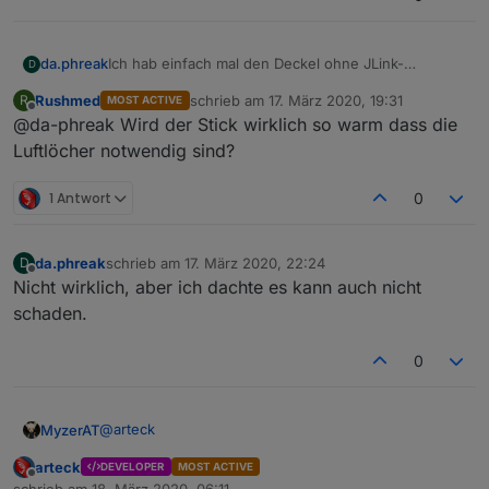
da.phreak
Ich hab einfach mal den Deckel ohne JLink-
D
Aussparung noch hinzugefügt, falls das wer ohne
Rushmed
schrieb am
17. März 2020, 19:31
R
MOST ACTIVE
möchte
zuletzt editiert von
Offline
@da-phreak Wird der Stick wirklich so warm dass die
Luftlöcher notwendig sind?
1 Antwort
0
da.phreak
schrieb am
17. März 2020, 22:24
D
zuletzt editiert von
Offline
Nicht wirklich, aber ich dachte es kann auch nicht
schaden.
0
@
arteck
MyzerAT
arteck
DEVELOPER
MOST ACTIVE
hmm wenn ich die Platine an die Synology anstecke,
Offline