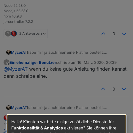
Node 22.23.0
Nodejs 22.23.0
npm 10.9.8
js-controller 7.2.2
?
2 Antworten
0
habe mir ja auch hier eine Platine bestellt,
MyzerAT
Ausführung Wohlfühlversion --> Verpackung -->
Ein ehemaliger Benutzer
schrieb am
16. März 2020, 20:39
?
Lieferung 1A ***
Nun zu meiner Frage, kann man die Platine auch auf
zuletzt editiert von
Offline
@
MyzerAT
wenn du keine gute Anleitung finden kannst,
der Synology DS anwenden, finde dazu keine Info?
dann schreibe eine.
0
habe mir ja auch hier eine Platine bestellt,
MyzerAT
Ausführung Wohlfühlversion --> Verpackung -->
arteck
DEVELOPER
MOST ACTIVE
Lieferung 1A ***
Nun zu meiner Frage, kann man die Platine auch auf
Hallo! Könnten wir bitte einige zusätzliche Dienste für
Offline
schrieb am
17. März 2020, 07:08
der Synology DS anwenden, finde dazu keine Info?
zuletzt editiert von arteck
Funktionalität & Analytics
aktivieren? Sie können Ihre
@
MyzerAT
Rudi das Teil kannst du wie einen normalen