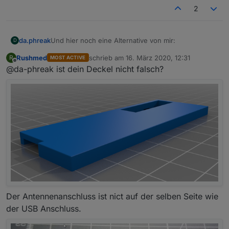
2
Und hier noch eine Alternative von mir:
da.phreak
D
Rushmed
schrieb am
16. März 2020, 12:31
R
MOST ACTIVE
https://www.thingiverse.com/thing:4224425
zuletzt editiert von
Offline
@da-phreak ist dein Deckel nicht falsch?
Der Antennenanschluss ist nict auf der selben Seite wie
der USB Anschluss.