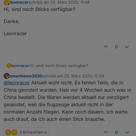
leonracer
schrieb am
25. März 2020, 11:44
L
zuletzt editiert von
Offline
Hi, sind noch Sticks verfügbar?
Danke,
Leonracer
0
Hi, sind noch Sticks verfügbar?
leonracer
L
smarthome2020
schrieb am
25. März 2020, 12:04
S
Danke,
zuletzt editiert von
Offline
@
leonracer
Aktuell wohl nicht. Es fehlen Teile, die in
Leonracer
China geordert wurden. Hab vor 4 Wochen auch was in
China bestellt. Die Waren werden aktuell nur verzögert
gesendet, weil die flugzeuge aktuell nicht in der
normalen Anzahl fliegen. Kann noch dauern. Ich warte
auch drauf, da ich auch einen Stick brauche.
L
W
2 Antworten
0