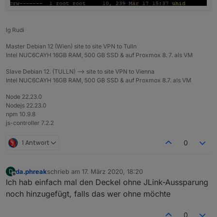
lg Rudi
Master Debian 12 (Wien) site to site VPN to Tulln
Intel NUC6CAYH 16GB RAM, 500 GB SSD & auf Proxmox 8. 7. als VM
Slave Debian 12. (TULLN) --> site to site VPN to Vienna
Intel NUC6CAYH 16GB RAM, 500 GB SSD & auf Proxmox 8.7. als VM
Node 22.23.0
Nodejs 22.23.0
npm 10.9.8
js-controller 7.2.2
1 Antwort
0
da.phreak
schrieb am
17. März 2020, 18:20
D
zuletzt editiert von
Offline
Ich hab einfach mal den Deckel ohne JLink-Aussparung
noch hinzugefügt, falls das wer ohne möchte
0