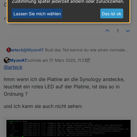
Zustimmung später jederzeit ändern oder zurückziehen.
CC2531 anbinden.. egal auf welchem System..
Lassen Sie mich wählen
Das ist ok
zigbee hab ich, zwave auch, nuc's genauso und HA auch
1
arteck
@
MyzerAT
Rudi das Teil kannst du wie einen normalen
CC2531 anbinden.. egal auf welchem System..
MyzerAT
schrieb am
17. März 2020, 11:21
zuletzt editiert von MyzerAT
Offline
@
arteck
hmm wenn ich die Platine an die Synology anstecke,
leuchtet ein rotes LED auf der Platine, ist das so in
Ordnung ?
und ich kann sie auch nicht sehen: