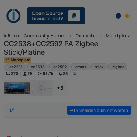
Weiter zum Inhalt
ioBroker Community Home
Deutsch
Marktplatz
CC2538+CC2592 PA Zigbee
Stick/Platine
Marktplatz
cc2531
cc2538
cc2592
ersatz
stick
zigbee
270
79
93.7k
85
+3
Anmelden zum Antworten