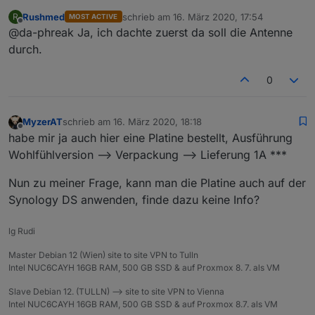
Header, die anderen beiden für USB und Antenne.
Rushmed
schrieb am
16. März 2020, 17:54
R
MOST ACTIVE
Gebt mir bitte gern Rückmeldung, wie gut das paßt.
zuletzt editiert von
Offline
@da-phreak Ja, ich dachte zuerst da soll die Antenne
durch.
0
MyzerAT
schrieb am
16. März 2020, 18:18
zuletzt editiert von
Offline
habe mir ja auch hier eine Platine bestellt, Ausführung
Wohlfühlversion --> Verpackung --> Lieferung 1A ***
Nun zu meiner Frage, kann man die Platine auch auf der
Synology DS anwenden, finde dazu keine Info?
lg Rudi
Master Debian 12 (Wien) site to site VPN to Tulln
Intel NUC6CAYH 16GB RAM, 500 GB SSD & auf Proxmox 8. 7. als VM
Slave Debian 12. (TULLN) --> site to site VPN to Vienna
Intel NUC6CAYH 16GB RAM, 500 GB SSD & auf Proxmox 8.7. als VM