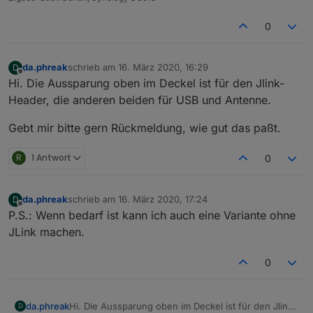
0
da.phreak
schrieb am
16. März 2020, 16:29
D
zuletzt editiert von
Offline
Hi. Die Aussparung oben im Deckel ist für den Jlink-
Header, die anderen beiden für USB und Antenne.
Gebt mir bitte gern Rückmeldung, wie gut das paßt.
R
1 Antwort
0
da.phreak
schrieb am
16. März 2020, 17:24
D
zuletzt editiert von
Offline
P.S.: Wenn bedarf ist kann ich auch eine Variante ohne
JLink machen.
0
Hi. Die Aussparung oben im Deckel ist für den Jlink-
da.phreak
D