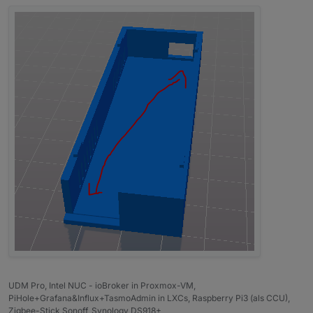
Aussparung oben für die Antenne und die seitliche
für den USB Anschluss ist.
UDM Pro, Intel NUC - ioBroker in Proxmox-VM,
PiHole+Grafana&Influx+TasmoAdmin in LXCs, Raspberry Pi3 (als CCU),
Zigbee-Stick Sonoff, Synology DS918+