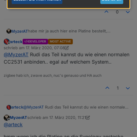
0
habe mir ja auch hier eine Platine bestellt,
MyzerAT
Ausführung Wohlfühlversion --> Verpackung -->
arteck
DEVELOPER
MOST ACTIVE
Lieferung 1A ***
Nun zu meiner Frage, kann man die Platine auch auf
Offline
schrieb am
17. März 2020, 07:08
der Synology DS anwenden, finde dazu keine Info?
zuletzt editiert von arteck
@
MyzerAT
Rudi das Teil kannst du wie einen normalen
CC2531 anbinden.. egal auf welchem System..
zigbee hab ich, zwave auch, nuc's genauso und HA auch
1
arteck
@
MyzerAT
Rudi das Teil kannst du wie einen normalen
CC2531 anbinden.. egal auf welchem System..
MyzerAT
schrieb am
17. März 2020, 11:21
zuletzt editiert von MyzerAT
Offline
@
arteck
hmm wenn ich die Platine an die Synology anstecke,