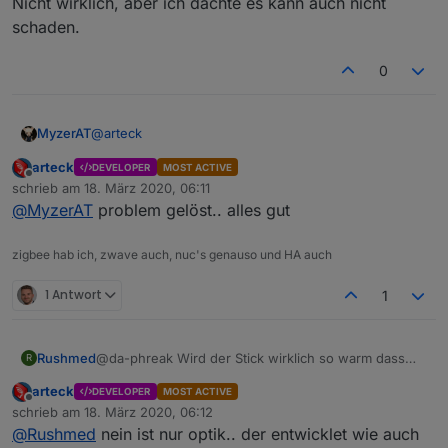
Nicht wirklich, aber ich dachte es kann auch nicht
schaden.
0
@
arteck
MyzerAT
arteck
DEVELOPER
MOST ACTIVE
hmm wenn ich die Platine an die Synology anstecke,
Offline
schrieb am
18. März 2020, 06:11
leuchtet ein rotes LED auf der Platine, ist das so in
zuletzt editiert von
@
MyzerAT
problem gelöst.. alles gut
Ordnung ?
und ich kann sie auch nicht sehen:
zigbee hab ich, zwave auch, nuc's genauso und HA auch
1 Antwort
1
hingegen, stecke ich einen zweiten CC2531 an, sehe
ich diesen sofort:
Rushmed
@da-phreak Wird der Stick wirklich so warm dass
R
die Luftlöcher notwendig sind?
arteck
DEVELOPER
MOST ACTIVE
Offline
schrieb am
18. März 2020, 06:12
Auch am Win10 Rechner, sehe ich die neue Platine
zuletzt editiert von
@
Rushmed
nein ist nur optik.. der entwicklet wie auch
nicht, wenn ich sie anstecke, es kommt auch kein Ton