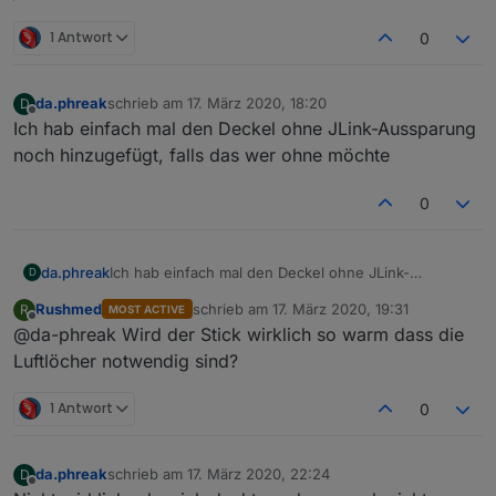
1 Antwort
0
da.phreak
schrieb am
17. März 2020, 18:20
D
zuletzt editiert von
Offline
Ich hab einfach mal den Deckel ohne JLink-Aussparung
noch hinzugefügt, falls das wer ohne möchte
0
da.phreak
Ich hab einfach mal den Deckel ohne JLink-
D
Aussparung noch hinzugefügt, falls das wer ohne
Rushmed
schrieb am
17. März 2020, 19:31
R
MOST ACTIVE
möchte
zuletzt editiert von
Offline
@da-phreak Wird der Stick wirklich so warm dass die
Luftlöcher notwendig sind?
1 Antwort
0
da.phreak
schrieb am
17. März 2020, 22:24
D
zuletzt editiert von
Offline