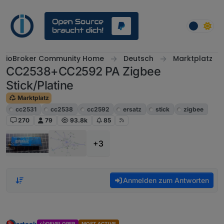
Weiter zum Inhalt
ioBroker Community Home
Deutsch
Marktplatz
CC2538+CC2592 PA Zigbee
Stick/Platine
Marktplatz
cc2531
cc2538
cc2592
ersatz
stick
zigbee
270
79
93.8k
85
+3
Anmelden zum Antworten
arteck
DEVELOPER
MOST ACTIVE