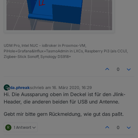
UDM Pro, Intel NUC - ioBroker in Proxmox-VM,
PiHole+Grafana&Influx+TasmoAdmin in LXCs, Raspberry Pi3 (als CCU),
Zigbee-Stick Sonoff, Synology DS918+
0
da.phreak
schrieb am
16. März 2020, 16:29
D
zuletzt editiert von
Offline
Hi. Die Aussparung oben im Deckel ist für den Jlink-
Header, die anderen beiden für USB und Antenne.
Gebt mir bitte gern Rückmeldung, wie gut das paßt.
R
1 Antwort
0