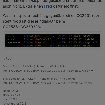
habe nun einen Rasp4 aufgesetzt und dort fuktioniert es
auch nicht, Extra einen
Fred
dafür eröffnet.
Was mir speziell auffällt gegenüber eines CC2531 (dort
steht root) ist dieses "dialout" beim
CC2538+CC2592PA:
lg Rudi
Master Debian 12 (Wien) site to site VPN to Tulln
Intel NUC6CAYH 16GB RAM, 500 GB SSD & auf Proxmox 8. 7. als VM
Slave Debian 12. (TULLN) --> site to site VPN to Vienna
Intel NUC6CAYH 16GB RAM, 500 GB SSD & auf Proxmox 8.7. als VM
Node 22.23.0
Nodejs 22.23.0
npm 10.9.8
js-controller 7.2.2