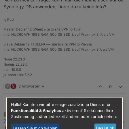
Synology DS anwenden, finde dazu keine Info?
lg Rudi
Master Debian 12 (Wien) site to site VPN to Tulln
Intel NUC6CAYH 16GB RAM, 500 GB SSD & auf Proxmox 8. 7. als VM
Slave Debian 12. (TULLN) --> site to site VPN to Vienna
Intel NUC6CAYH 16GB RAM, 500 GB SSD & auf Proxmox 8.7. als VM
Node 22.23.0
Nodejs 22.23.0
npm 10.9.8
js-controller 7.2.2
?
2 Antworten
0
Hallo! Könnten wir bitte einige zusätzliche Dienste für
habe mir ja auch hier eine Platine bestellt,
MyzerAT
Ausführung Wohlfühlversion --> Verpackung -->
Funktionalität & Analytics
aktivieren? Sie können Ihre
Ein ehemaliger Benutzer
schrieb am
16. März 2020, 20:39
?
Lieferung 1A ***
Nun zu meiner Frage, kann man die Platine auch auf
Zustimmung später jederzeit ändern oder zurückziehen.
zuletzt editiert von
Offline
@
MyzerAT
wenn du keine gute Anleitung finden kannst,
der Synology DS anwenden, finde dazu keine Info?
dann schreibe eine.
Lassen Sie mich wählen
Das ist ok