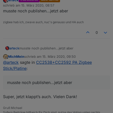
Offline
schrieb am
15. März 2020, 08:57
zuletzt editiert von
musste noch publishen...jetzt aber
zigbee hab ich, zwave auch, nuc's genauso und HA auch
0
arteck
musste noch publishen...jetzt aber
MichMein
schrieb am
15. März 2020, 09:50
zuletzt editiert von
Offline
@
arteck
sagte in
CC2538+CC2592 PA Zigbee
Stick/Platine
:
musste noch publishen...jetzt aber
Super, jetzt klappt’s auch. Vielen Dank!
Gruß Michael
Sofern Beiträge hilfreich für Dich sind, nutze das Voting unten rechts.