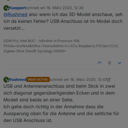
Kueppert
schrieb am
16. März 2020, 12:39
K
zuletzt editiert von
Offline
@
Rushmed
also wenn ich das 3D-Model anschaue, seh
ich da keinen Fehler? USB-Anschluss ist im Model doch
versetzt...
UDM Pro, Intel NUC - ioBroker in Proxmox-VM,
PiHole+Grafana&Influx+TasmoAdmin in LXCs, Raspberry Pi3 (als CCU),
Der Antennenanschluss ist nict auf der selben Seite
Zigbee-Stick Sonoff, Synology DS918+
wie der USB Anschluss.
0
Rushmed
schrieb am
16. März 2020, 13:47
R
MOST ACTIVE
zuletzt editiert von Rushmed
Offline
USB und Antennenanschluss sind beim Stick in zwei
sich diagonal gegenüberligenden Ecken und in dem
Modell sind beide an einer Seite.
Ich gehe doch richtig in der Annahme dass die
Aussparung oben für die Antenne und die seitliche für
den USB Anschluss ist.