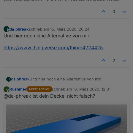
0
da.phreak
schrieb am
15. März 2020, 20:24
D
zuletzt editiert von
Offline
Und hier noch eine Alternative von mir:
https://www.thingiverse.com/thing:4224425
2
Und hier noch eine Alternative von mir:
da.phreak
D
Rushmed
schrieb am
16. März 2020, 12:31
R
MOST ACTIVE
https://www.thingiverse.com/thing:4224425
zuletzt editiert von
Offline
@da-phreak ist dein Deckel nicht falsch?