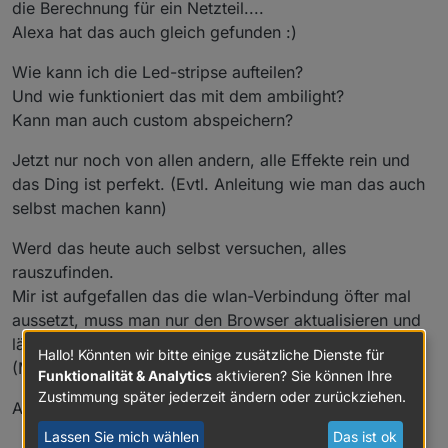
die Berechnung für ein Netzteil....
Alexa hat das auch gleich gefunden :)
Wie kann ich die Led-stripse aufteilen?
Und wie funktioniert das mit dem ambilight?
Kann man auch custom abspeichern?
Jetzt nur noch von allen andern, alle Effekte rein und
das Ding ist perfekt. (Evtl. Anleitung wie man das auch
selbst machen kann)
Werd das heute auch selbst versuchen, alles
rauszufinden.
Mir ist aufgefallen das die wlan-Verbindung öfter mal
aussetzt, muss man nur den Browser aktualisieren und
läuft irgendwann wieder, die Stripes laufen weiter.
Hallo! Könnten wir bitte einige zusätzliche Dienste für
(Merkt man also nicht,nicht so schlimm )
Funktionalität & Analytics
aktivieren? Sie können Ihre
Zustimmung später jederzeit ändern oder zurückziehen.
Alles in allem MEGA!
Lassen Sie mich wählen
Das ist ok