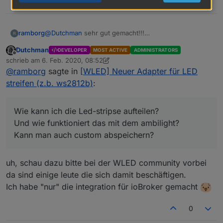
0
@
Dutchman
sehr gut gemacht!!!
ramborg
Alles super geklappt!
Dutchman
DEVELOPER
MOST ACTIVE
ADMINISTRATORS
Hatte Probleme mit mclightning und co.
Du hast es also für mich zur richtigen Zeit
Offline
schrieb am
6. Feb. 2020, 08:52
rausgebracht :)
zuletzt editiert von Dutchman
2. Juni 2020, 15:34
@
ramborg
sagte in
[WLED] Neuer Adapter für LED
Die setting Oberfläche ist super, auch der Schutz und
die Berechnung für ein Netzteil....
streifen (z.b. ws2812b)
:
Alexa hat das auch gleich gefunden :)
Wie kann ich die Led-stripse aufteilen?
Und wie funktioniert das mit dem ambilight?
Kann man auch custom abspeichern?
Jetzt nur noch von allen andern, alle Effekte rein und
Wie kann ich die Led-stripse aufteilen?
das Ding ist perfekt. (Evtl. Anleitung wie man das
Und wie funktioniert das mit dem ambilight?
auch selbst machen kann)
Werd das heute auch selbst versuchen, alles
Kann man auch custom abspeichern?
rauszufinden.
Mir ist aufgefallen das die wlan-Verbindung öfter mal
Alles in allem MEGA!
aussetzt, muss man nur den Browser aktualisieren
uh, schau dazu bitte bei der WLED community vorbei
und läuft irgendwann wieder, die Stripes laufen
da sind einige leute die sich damit beschäftigen.
weiter. (Merkt man also nicht,nicht so schlimm )
Ich habe "nur" die integration für ioBroker gemacht
0