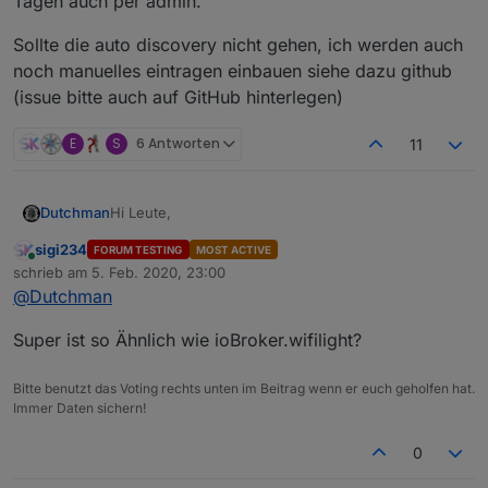
Tagen auch per admin.
Sollte die auto discovery nicht gehen, ich werden auch
noch manuelles eintragen einbauen siehe dazu github
(issue bitte auch auf GitHub hinterlegen)
E
S
6 Antworten
11
Hi Leute,
Dutchman
sigi234
FORUM TESTING
MOST ACTIVE
Da ich mit anderen Baustellen (SourceAnalytix) nicht
Online
schrieb am
5. Feb. 2020, 23:00
voran kam brauchte ich mal ein Erfolgserlebnis,
zuletzt editiert von
@
Dutchman
daraus ist WLED entstanden und Energie die
WLED - Github Project
by @Aircoookie
anderen weiter zu machen :).
Super ist so Ähnlich wie ioBroker.wifilight?
Was ist WLED : Firmware die es ermöglicht LED-
stripes (z.b. ws2812b) an zu steuern.
Ich benutze diese z.b. als deco fur meine Bilder, als
Bitte benutzt das Voting rechts unten im Beitrag wenn er euch geholfen hat.
Aktuelle
Treppenbeleuchtung oder auch Ambi-Light am
Immer Daten sichern!
Test
Fernseher.
Version
0.6.5
0
Veröffentlic
04-06-2022