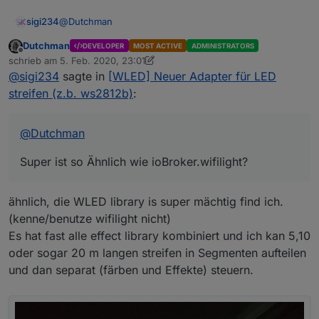
hungsdatu
m
@
Dutchman
sigi234
Github Link
https://github.com/iobroker-
Dutchman
DEVELOPER
MOST ACTIVE
ADMINISTRATORS
Super ist so Ähnlich wie ioBroker.wifilight?
community-
Offline
schrieb am
5. Feb. 2020, 23:01
zuletzt editiert von Dutchman
2. Juni 2020, 00:07
adapters/ioBroker.wled
@
sigi234
sagte in
[WLED] Neuer Adapter für LED
streifen (z.b. ws2812b)
:
Der adapter ermoeglicht es (fast) alles
funktionalitaeten die in WLED integriert sind auch
per iobroker. zu steuern.
Autodetect der devices
@
Dutchman
Dazu gehört :
Ich würde mich über feedback freuen !
An/Aus
dimmen
Super ist so Ähnlich wie ioBroker.wifilight?
Farben steuern in RGB (auch per segment
Momentan muss er nog per GitHub link (oder npm i
unterschiedlich)
iobroker.wled) installiert werden, innerhalb der
Effekte an/aus (auch per segment
naesten Tagen auch per admin.
Sollte die auto discovery nicht gehen, ich werden
ähnlich, die WLED library is super mächtig find ich.
unterschiedlich)
auch noch manuelles eintragen einbauen siehe
(kenne/benutze wifilight nicht)
dazu github
Es hat fast alle effect library kombiniert und ich kan 5,10
(issue bitte auch auf GitHub hinterlegen)
oder sogar 20 m langen streifen in Segmenten aufteilen
und dan separat (färben und Effekte) steuern.