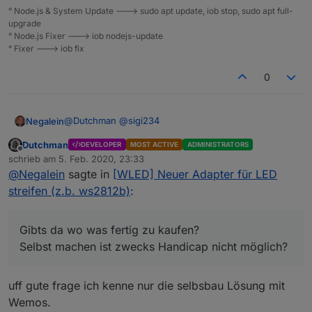
° Node.js & System Update ---> sudo apt update, iob stop, sudo apt full-
upgrade
° Node.js Fixer ---> iob nodejs-update
° Fixer ---> iob fix
0
@
Dutchman
@
sigi234
Negalein
Dutchman
DEVELOPER
MOST ACTIVE
ADMINISTRATORS
sorry für das kleine OT ;)
Offline
schrieb am
5. Feb. 2020, 23:33
zuletzt editiert von
@
Negalein
sagte in
[WLED] Neuer Adapter für LED
Gibts da wo was fertig zu kaufen?
Selbst machen ist zwecks Handicap nicht möglich?
streifen (z.b. ws2812b)
:
Gibts da wo was fertig zu kaufen?
Selbst machen ist zwecks Handicap nicht möglich?
uff gute frage ich kenne nur die selbsbau Lösung mit
Wemos.