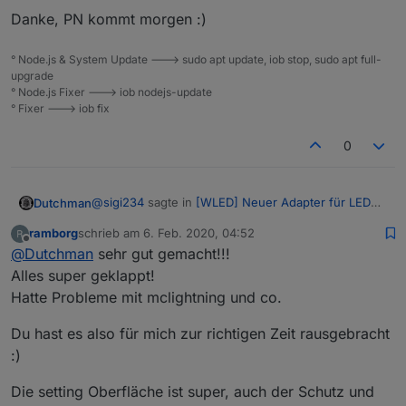
Danke, PN kommt morgen :)
° Node.js & System Update ---> sudo apt update, iob stop, sudo apt full-
upgrade
° Node.js Fixer ---> iob nodejs-update
° Fixer ---> iob fix
0
@
sigi234
sagte in
[WLED] Neuer Adapter für LED
Dutchman
streifen (z.b. ws2812b)
:
ramborg
schrieb am
6. Feb. 2020, 04:52
zuletzt editiert von
Offline
@
Dutchman
@
Dutchman
sehr gut gemacht!!!
Alles super geklappt!
ähnlich, die WLED library is super mächtig find ich.
Super ist so Ähnlich wie ioBroker.wifilight?
Hatte Probleme mit mclightning und co.
(kenne/benutze wifilight nicht)
Es hat fast alle effect library kombiniert und ich kan
Du hast es also für mich zur richtigen Zeit rausgebracht
5,10 oder sogar 20 m langen streifen in Segmenten
aufteilen und dan separat (färben und Effekte)
:)
steuern.
Die setting Oberfläche ist super, auch der Schutz und