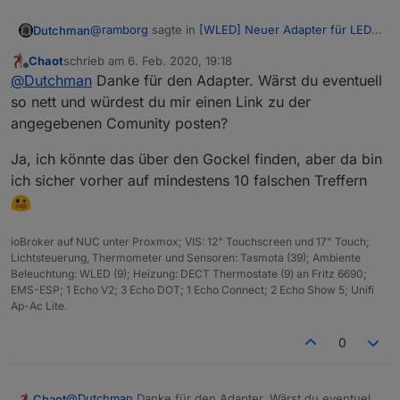
@
ramborg
sagte in
[WLED] Neuer Adapter für LED
Dutchman
streifen (z.b. ws2812b)
:
Chaot
schrieb am
6. Feb. 2020, 19:18
zuletzt editiert von
Offline
Wie kann ich die Led-stripse aufteilen?
@
Dutchman
Danke für den Adapter. Wärst du eventuell
Und wie funktioniert das mit dem ambilight?
so nett und würdest du mir einen Link zu der
uh, schau dazu bitte bei der WLED community
Kann man auch custom abspeichern?
angegebenen Comunity posten?
vorbei da sind einige leute die sich damit
beschäftigen.
Ja, ich könnte das über den Gockel finden, aber da bin
Ich habe "nur" die integration für ioBroker gemacht
ich sicher vorher auf mindestens 10 falschen Treffern
ioBroker auf NUC unter Proxmox; VIS: 12" Touchscreen und 17" Touch;
Lichtsteuerung, Thermometer und Sensoren: Tasmota (39); Ambiente
Beleuchtung: WLED (9); Heizung: DECT Thermostate (9) an Fritz 6690;
EMS-ESP; 1 Echo V2; 3 Echo DOT; 1 Echo Connect; 2 Echo Show 5; Unifi
Ap-Ac Lite.
0
@
Dutchman
Danke für den Adapter. Wärst du eventuell
Chaot