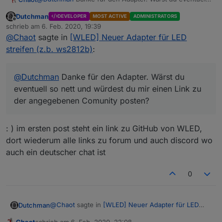
so nett und würdest du mir einen Link zu der
Dutchman
DEVELOPER
MOST ACTIVE
ADMINISTRATORS
angegebenen Comunity posten?
Ja, ich könnte das über den Gockel finden, aber da bin
Offline
schrieb am
6. Feb. 2020, 19:39
ich sicher vorher auf mindestens 10 falschen Treffern
zuletzt editiert von
@
Chaot
sagte in
[WLED] Neuer Adapter für LED
streifen (z.b. ws2812b)
:
@
Dutchman
Danke für den Adapter. Wärst du
eventuell so nett und würdest du mir einen Link zu
der angegebenen Comunity posten?
: ) im ersten post steht ein link zu GitHub von WLED,
dort wiederum alle links zu forum und auch discord wo
auch ein deutscher chat ist
0
@
Chaot
sagte in
[WLED] Neuer Adapter für LED
Dutchman
streifen (z.b. ws2812b)
:
Chaot
schrieb am
6. Feb. 2020, 22:08