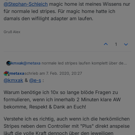
Offline
@
Stephan-Schleich
magic home ist meines Wissens nur
für normale led stripes. Für magic home hatte ich
damals den wifilight adapter am laufen.
Gruß Alex
1
kmxak
@
metaxa
normale led stripes laufen komplett über den
Controller. Bei den adressierbaren LEDs kannst extern
metaxa
schrieb am
7. Feb. 2020, 20:27
Strom drauf geben. Der Controller übernimmt hier nur
zuletzt editiert von
Offline
@
kmxak
&
@
e-s
:
die datenleitung.
Warum benötige ich 10x so lange blöde Fragen zu
formulieren, wenn ich innerhalb 2 Minuten klare AW
bekomme, Respekt & Dank an Euch!
Verstehe ich es richtig, auch wenn ich die herkömlichen
Stripes neben dem Controller mit "Plus" direkt anspeise
läuft die volle Kraft dennoch über den jeweiligen