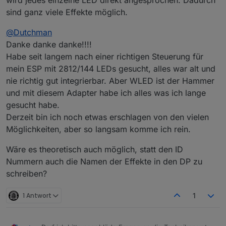
wird jedes einzelne LED direkt angesprochen. Dadurch
WS2812B verträgt. Der Typ steuert in seinem Video
Grenzen?
Falls jemand Zeit und Muße findet, wäre eine - für
sind ganz viele Effekte möglich.
eine simple Hausbeleuchtung vollständig damit?
z.B. verträgt der H801 relativ viele Ampere, hat
mich als Laien verständliche - AW sehr hilfreich :-)
aber sicher auch Grenzen. Beim Milight weiß ich
mxa
@
Dutchman
es jetzt nicht.
ein ESP hat doch sicher die Spezifikationen nicht?
Danke danke danke!!!!
Wer bei WLED übernimmt jetzt die "Kraft"
Habe seit langem nach einer richtigen Steuerung für
Verantwortung?
mein ESP mit 2812/144 LEDs gesucht, alles war alt und
nie richtig gut integrierbar. Aber WLED ist der Hammer
und mit diesem Adapter habe ich alles was ich lange
gesucht habe.
Derzeit bin ich noch etwas erschlagen von den vielen
Möglichkeiten, aber so langsam komme ich rein.
Wäre es theoretisch auch möglich, statt den ID
Nummern auch die Namen der Effekte in den DP zu
schreiben?
1 Antwort
1