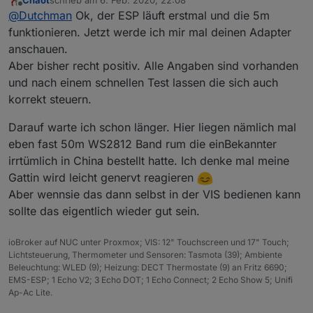
zuletzt editiert von
Offline
@
Dutchman
Danke für den Adapter. Wärst du
@
Dutchman
Ok, der ESP läuft erstmal und die 5m
eventuell so nett und würdest du mir einen
funktionieren. Jetzt werde ich mir mal deinen Adapter
: ) im ersten post steht ein link zu GitHub von WLED,
Link zu der angegebenen Comunity posten?
anschauen.
dort wiederum alle links zu forum und auch discord
Aber bisher recht positiv. Alle Angaben sind vorhanden
wo auch ein deutscher chat ist
und nach einem schnellen Test lassen die sich auch
korrekt steuern.
Darauf warte ich schon länger. Hier liegen nämlich mal
eben fast 50m WS2812 Band rum die einBekannter
irrtümlich in China bestellt hatte. Ich denke mal meine
Gattin wird leicht genervt reagieren
Aber wennsie das dann selbst in der VIS bedienen kann
sollte das eigentlich wieder gut sein.
ioBroker auf NUC unter Proxmox; VIS: 12" Touchscreen und 17" Touch;
Lichtsteuerung, Thermometer und Sensoren: Tasmota (39); Ambiente
Beleuchtung: WLED (9); Heizung: DECT Thermostate (9) an Fritz 6690;
EMS-ESP; 1 Echo V2; 3 Echo DOT; 1 Echo Connect; 2 Echo Show 5; Unifi
Ap-Ac Lite.