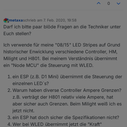
0
metaxa
schrieb am
7. Feb. 2020, 19:58
zuletzt editiert von
Offline
Darf ich bitte paar blöde Fragen an die Techniker unter
Euch stellen?
Ich verwende für meine "08/15" LED Stripes auf Grund
historischer Enwicklung verschiedene Controller, HM,
Milight und H801. Bei meinem Verständnis übernimmt
ein "Node MCU" die Steuerung mit WLED.
ein ESP (z.B. D1 Mini) übernimmt die Steuerung der
einzelnen LED´s?
Warum haben diverse Controller Ampere Grenzen?
z.B. verträgt der H801 relativ viele Ampere, hat
aber sicher auch Grenzen. Beim Milight weiß ich es
jetzt nicht.
ein ESP hat doch sicher die Spezifikationen nicht?
Wer bei WLED übernimmt jetzt die "Kraft"