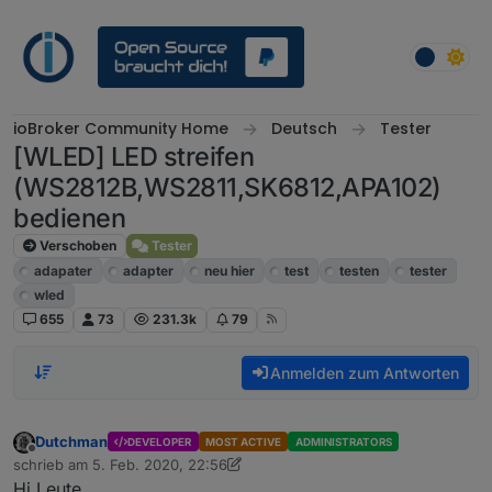
Weiter zum Inhalt
ioBroker Community Home
Deutsch
Tester
[WLED] LED streifen
(WS2812B,WS2811,SK6812,APA102)
bedienen
Verschoben
Tester
adapater
adapter
neu hier
test
testen
tester
wled
655
73
231.3k
79
Anmelden zum Antworten
Dutchman
DEVELOPER
MOST ACTIVE
ADMINISTRATORS
Offline
schrieb am
5. Feb. 2020, 22:56
zuletzt editiert von Dutchman
6. Mai 2022, 15:04
Hi Leute,