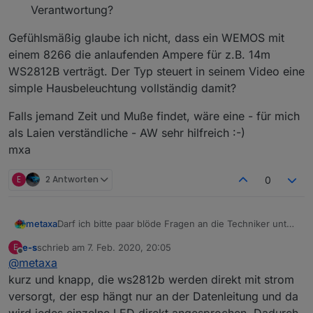
Verantwortung?
Gefühlsmäßig glaube ich nicht, dass ein WEMOS mit
einem 8266 die anlaufenden Ampere für z.B. 14m
WS2812B verträgt. Der Typ steuert in seinem Video eine
simple Hausbeleuchtung vollständig damit?
Falls jemand Zeit und Muße findet, wäre eine - für mich
als Laien verständliche - AW sehr hilfreich :-)
mxa
E
2 Antworten
0
Darf ich bitte paar blöde Fragen an die Techniker unter
metaxa
Euch stellen?
e-s
schrieb am
7. Feb. 2020, 20:05
E
Ich verwende für meine "08/15" LED Stripes auf Grund
zuletzt editiert von
Offline
@
metaxa
historischer Enwicklung verschiedene Controller, HM,
Milight und H801. Bei meinem Verständnis übernimmt
ein ESP (z.B. D1 Mini) übernimmt die Steuerung
kurz und knapp, die ws2812b werden direkt mit strom
ein "Node MCU" die Steuerung mit WLED.
Gefühlsmäßig glaube ich nicht, dass ein WEMOS mit
der einzelnen LED´s?
versorgt, der esp hängt nur an der Datenleitung und da
einem 8266 die anlaufenden Ampere für z.B. 14m
Warum haben diverse Controller Ampere