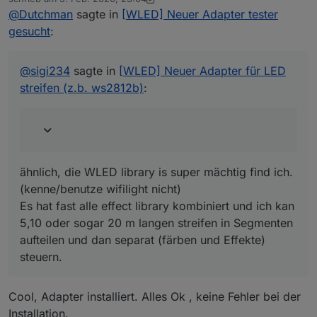
zuletzt editiert von sigi234
2. Juni 2020, 01:02
@
Dutchman
sagte in
[WLED] Neuer Adapter tester
ähnlich, die WLED library is super mächtig find ich.
Super ist so Ähnlich wie ioBroker.wifilight?
gesucht
:
(kenne/benutze wifilight nicht)
Es hat fast alle effect library kombiniert und ich kan
5,10 oder sogar 20 m langen streifen in Segmenten
@
sigi234
sagte in
[WLED] Neuer Adapter für LED
aufteilen und dan separat (färben und Effekte)
streifen (z.b. ws2812b)
:
steuern.
ähnlich, die WLED library is super mächtig find ich.
(kenne/benutze wifilight nicht)
Es hat fast alle effect library kombiniert und ich kan
5,10 oder sogar 20 m langen streifen in Segmenten
aufteilen und dan separat (färben und Effekte)
steuern.
Cool, Adapter installiert. Alles Ok , keine Fehler bei der
Installation.