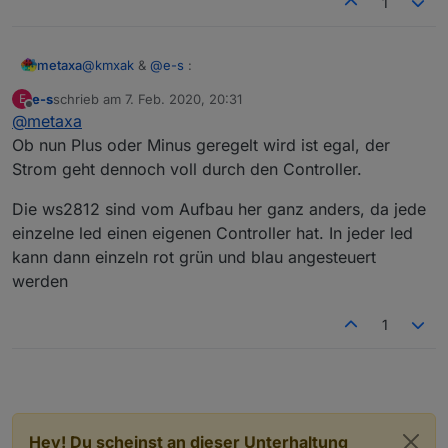
1
@
kmxak
&
@
e-s
:
metaxa
e-s
schrieb am
7. Feb. 2020, 20:31
E
Warum benötige ich 10x so lange blöde Fragen zu
zuletzt editiert von
Offline
@
metaxa
formulieren, wenn ich innerhalb 2 Minuten klare AW
bekomme, Respekt & Dank an Euch!
Verstehe ich es richtig, auch wenn ich die
Ob nun Plus oder Minus geregelt wird ist egal, der
herkömlichen Stripes neben dem Controller mit "Plus"
Strom geht dennoch voll durch den Controller.
direkt anspeise läuft die volle Kraft dennoch über den
mxa
jeweiligen Controller, da die ja die "minus" Leitungen
Die ws2812 sind vom Aufbau her ganz anders, da jede
ansprechen. Das ist also nur eine
einzelne led einen eigenen Controller hat. In jeder led
verkabelungstechnische Anglegneheit.
kann dann einzeln rot grün und blau angesteuert
werden
1
Hey! Du scheinst an dieser Unterhaltung