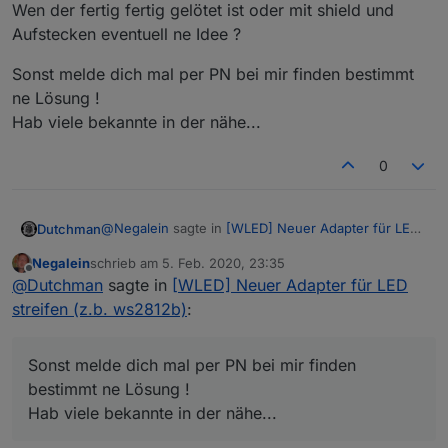
Wen der fertig fertig gelötet ist oder mit shield und
Aufstecken eventuell ne Idee ?
Sonst melde dich mal per PN bei mir finden bestimmt
ne Lösung !
Hab viele bekannte in der nähe...
0
@
Negalein
sagte in
[WLED] Neuer Adapter für LED
Dutchman
streifen (z.b. ws2812b)
:
Negalein
schrieb am
5. Feb. 2020, 23:35
zuletzt editiert von
Offline
Gibts da wo was fertig zu kaufen?
@
Dutchman
sagte in
[WLED] Neuer Adapter für LED
Selbst machen ist zwecks Handicap nicht
streifen (z.b. ws2812b)
:
uff gute frage ich kenne nur die selbsbau Lösung
möglich?
mit Wemos.
Wen der fertig fertig gelötet ist oder mit shield und
Sonst melde dich mal per PN bei mir finden
Sonst melde dich mal per PN bei mir finden
Aufstecken eventuell ne Idee ?
bestimmt ne Lösung !
bestimmt ne Lösung !
Hab viele bekannte in der nähe...
Hab viele bekannte in der nähe...