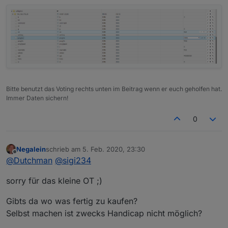
Bitte benutzt das Voting rechts unten im Beitrag wenn er euch geholfen hat.
Immer Daten sichern!
0
Negalein
schrieb am
5. Feb. 2020, 23:30
zuletzt editiert von
Offline
@
Dutchman
@
sigi234
sorry für das kleine OT ;)
Gibts da wo was fertig zu kaufen?
Selbst machen ist zwecks Handicap nicht möglich?