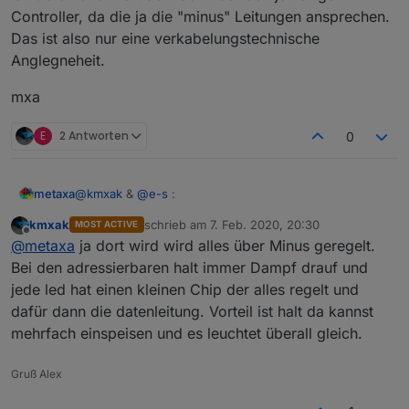
Controller, da die ja die "minus" Leitungen ansprechen.
Das ist also nur eine verkabelungstechnische
Anglegneheit.
mxa
E
2 Antworten
0
@
kmxak
&
@
e-s
:
metaxa
kmxak
schrieb am
7. Feb. 2020, 20:30
MOST ACTIVE
Warum benötige ich 10x so lange blöde Fragen zu
zuletzt editiert von
Offline
@
metaxa
ja dort wird wird alles über Minus geregelt.
formulieren, wenn ich innerhalb 2 Minuten klare AW
bekomme, Respekt & Dank an Euch!
Verstehe ich es richtig, auch wenn ich die
Bei den adressierbaren halt immer Dampf drauf und
herkömlichen Stripes neben dem Controller mit "Plus"
jede led hat einen kleinen Chip der alles regelt und
direkt anspeise läuft die volle Kraft dennoch über den
mxa
dafür dann die datenleitung. Vorteil ist halt da kannst
jeweiligen Controller, da die ja die "minus" Leitungen
mehrfach einspeisen und es leuchtet überall gleich.
ansprechen. Das ist also nur eine
verkabelungstechnische Anglegneheit.
Gruß Alex