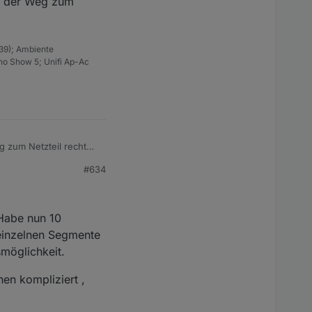
n der Weg zum
 auf den zweiten
Streifen). Wieso blinkt
39); Ambiente
ho Show 5; Unifi Ap-Ac
#634
 Habe nun 10
einzelnen Segmente
smöglichkeit.
en kompliziert ,