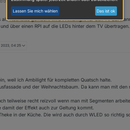
20:07
ich als Presets abspeichern und aus einzelnen Presets lässt sich dann 
Lassen Sie mich wählen
Das ist ok
 verderben das alles selbst zu erkunden.
 als Nächstes gemacht wird . Ambilight für den TV zB. Kan
und über einen RPI auf die LEDs hinter dem TV übertragen
. 2023, 04:25
rlege schon, was als Nächstes gemacht wird . Ambilight für den TV zB. 
in, weil ich Ambilight für kompletten Quatsch halte.
bfangen (HDMI) und über einen RPI auf die LEDs hinter dem TV übertra
Hausfassade und der Weihnachtsbaum. Da kann man mit den 
ch teilweise recht reizvoll wenn man mit Segmenten arbeitet
 damit der Effekt auch zur Geltung kommt.
Theke in der Küche. Die wird auch durch WLED so richtig s