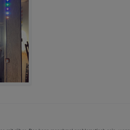
ängt komplett und funktioniert auch . Beim zweiten Streifen bin ich ang