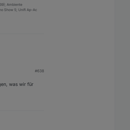
39); Ambiente
ho Show 5; Unifi Ap-Ac
Effekten spielen.
#638
rdings braucht man
r Geltung gebracht.
en, was wir für