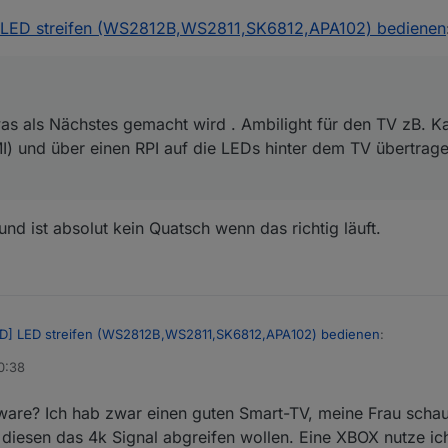
rlege schon, was als Nächstes gemacht wird . Ambilight für den TV zB. 
LED streifen (WS2812B,WS2811,SK6812,APA102) bedienen
bfangen (HDMI) und über einen RPI auf die LEDs hinter dem TV übertra
was als Nächstes gemacht wird . Ambilight für den TV zB. K
) und über einen RPI auf die LEDs hinter dem TV übertrag
und ist absolut kein Quatsch wenn das richtig läuft.
D] LED streifen (WS2812B,WS2811,SK6812,APA102) bedienen
:
10:38
are? Ich hab zwar einen guten Smart-TV, meine Frau schau
on und ist absolut kein Quatsch wenn das richtig läuft.
n, was als Nächstes gemacht wird . Ambilight für den TV zB. Kann das S
 diesen das 4k Signal abgreifen wollen. Eine XBOX nutze i
HDMI) und über einen RPI auf die LEDs hinter dem TV übertragen. Hast