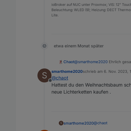
ioBroker auf NUC unter Proxmox; VIS: 12" Touc
Beleuchtung: WLED (9); Heizung: DECT Thermost
Lite.
etwa einem Monat später
Chaot
@
smarthome2020
Ehrlich gesa
Aber mein großes Projekt ist 
smarthome2020
schrieb am
6. Nov. 2023, 
S
Bei der Deckenbeleuchtung ist 
zuletzt editiert von
@
chaot
dann sehr große räume damit d
Offline
Ich habe auch noch eine 7 m l
Hattest du den Weihnachtsbaum sch
neue Lichterketten kaufen .
@
chaot
smarthome2020
S