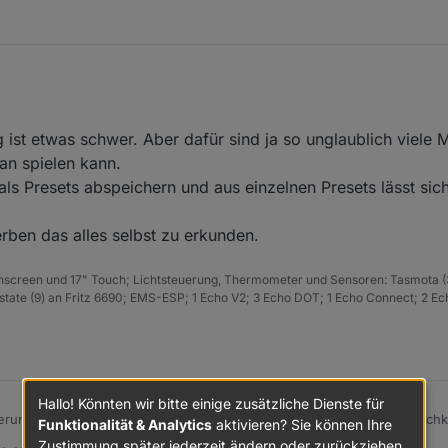
. Sieht super aus. Habe sogar meine Frau überzeugen können 😀
. Es sind jeweils 19 LEDs pro Seite und Fach. Also 19 rechts und 19 lin
n. Man muss die Segmente auswählen und dann die Farbe auswählen. Bi
 ist etwas schwer. Aber dafür sind ja so unglaublich viele 
t a19 LEDs und 5 Gruppen gebildet . Wie kann ich bei WLED denn nun 
r Farbe darstellen? Am Handy jedenfalls finde ich dafür keine Einstell
an spielen kann.
ls Presets abspeichern und aus einzelnen Presets lässt sic
erben das alles selbst zu erkunden.
hscreen und 17" Touch; Lichtsteuerung, Thermometer und Sensoren: Tasmota (
ate (9) an Fritz 6690; EMS-ESP; 1 Echo V2; 3 Echo DOT; 1 Echo Connect; 2 Ec
Hallo! Könnten wir bitte einige zusätzliche Dienste für
erung ist etwas schwer. Aber dafür sind ja so unglaublich viele Möglich
Funktionalität & Analytics
aktivieren? Sie können Ihre
kann.
Zustimmung später jederzeit ändern oder zurückziehen.