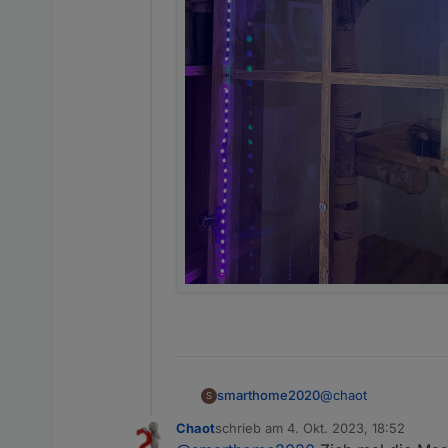
@
chaot
smarthome2020
S
Chaot
schrieb am
4. Okt. 2023, 18:52
Der erste Streifen h
zuletzt editiert von