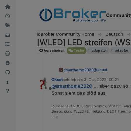
Weiter zum Inhalt
Communit
ioBroker Community Home
Deutsch
[WLED] LED streifen (W
Verschoben
Tester
adapater
adapter
@
chaot
smarthome2020
S
Chaot
schrieb am
3. Okt. 2023, 09:21
Was ich noch nicht 
zuletzt editiert von
@
smarthome2020
... aber dazu sol
aussehen lassen ? B
Offline
werden, damit es ge
Sonst sieht das blöd aus.
ioBroker auf NUC unter Proxmox; VIS: 12" Touc
Beleuchtung: WLED (9); Heizung: DECT Thermost
Lite.