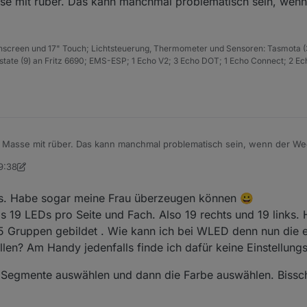
se mit rüber. Das kann manchmal problematisch sein, wen
sondern blinkt in allen Farben. Habe den Datenpin per Kabel vom ersten
erlängert. 5v und GND sind vom Netzteil frisch rein (also nicht vom alten 
en und lässt sich nicht ansteuern? Kann man das so nicht machen?
hscreen und 17" Touch; Lichtsteuerung, Thermometer und Sensoren: Tasmota (
ate (9) an Fritz 6690; EMS-ESP; 1 Echo V2; 3 Echo DOT; 1 Echo Connect; 2 Ec
nchmal problematisch sein, wenn der Weg zum Netzteil recht
19:38
thome2020
10. Apr. 2023, 21:41
aus. Habe sogar meine Frau überzeugen können 😀
ls 19 LEDs pro Seite und Fach. Also 19 rechts und 19 links.
5 Gruppen gebildet . Wie kann ich bei WLED denn nun die 
len? Am Handy jedenfalls finde ich dafür keine Einstellung
 Segmente auswählen und dann die Farbe auswählen. Bissch