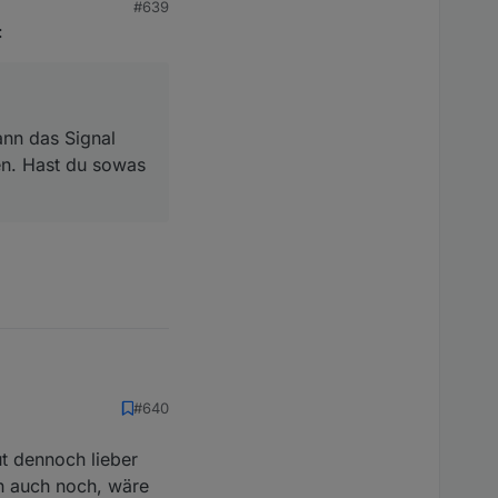
#639
Kann das Signal
:
gen. Hast du sowas
ann das Signal
en. Hast du sowas
#640
t dennoch lieber
ignal
ch auch noch, wäre
 du sowas schon