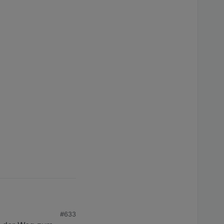
#633
efangen nur leuchtet es