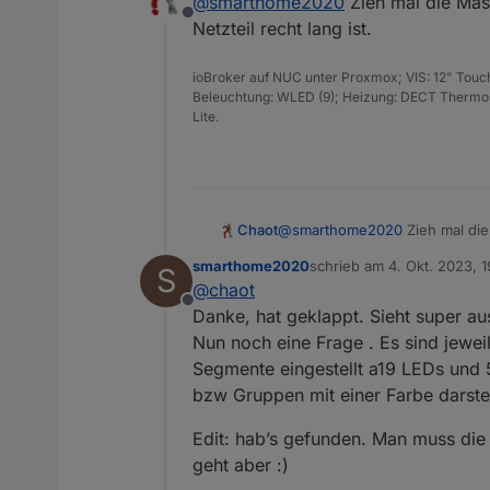
@
smarthome2020
Zieh mal die Mas
hier nicht konstant 
Offline
Streifen per Kabel v
Netzteil recht lang ist.
der neue LED Streif
ioBroker auf NUC unter Proxmox; VIS: 12" Touc
Beleuchtung: WLED (9); Heizung: DECT Thermost
Lite.
Chaot
@
smarthome2020
Zieh mal die Masse mit rüber. Das kann ma
lang ist.
smarthome2020
schrieb am
4. Okt. 2023, 
S
zuletzt editiert von smar
@
chaot
Offline
Danke, hat geklappt. Sieht super 
Nun noch eine Frage . Es sind jewei
Segmente eingestellt a19 LEDs und 
bzw Gruppen mit einer Farbe darstel
Edit: hab’s gefunden. Man muss die
geht aber :)