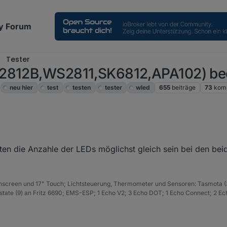
y Forum
Tester
S2812B,WS2811,SK6812,APA102) be
neu hier
test
testen
tester
wled
655
beiträge
73
kom
genau verstanden habe: kann ich Segment 5 und Segment 6 zB beim Far
lten die Anzahle der LEDs möglichst gleich sein bei den be
ei Segment 5 würde es von unten nach oben laufen und bei Segment 6 
nauso aussieht .
hscreen und 17" Touch; Lichtsteuerung, Thermometer und Sensoren: Tasmota (
ate (9) an Fritz 6690; EMS-ESP; 1 Echo V2; 3 Echo DOT; 1 Echo Connect; 2 Ec