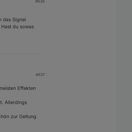
#636
noch ein Ablauf
n das Signal
. Hast du sowas
#637
Kann das Signal
gen. Hast du sowas
meisten Effekten
. Allerdings
chön zur Geltung