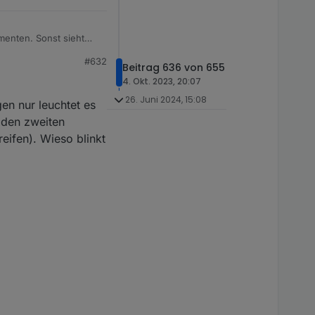
menten. Sonst sieht
#632
Beitrag 636 von 655
4. Okt. 2023, 20:07
26. Juni 2024, 15:08
gen nur leuchtet es
f den zweiten
reifen). Wieso blinkt