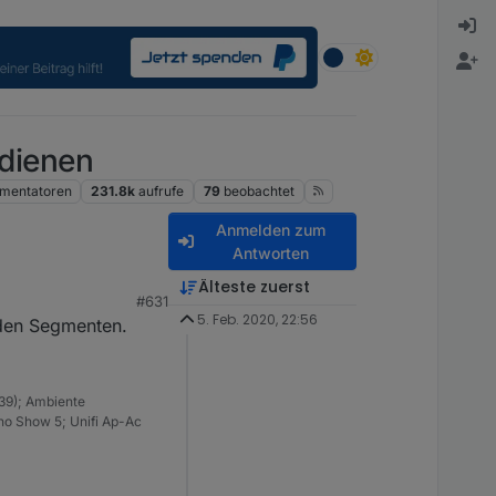
dienen
mentatoren
231.8k
aufrufe
79
beobachtet
Anmelden zum
Antworten
Älteste zuerst
#631
bdurchlauf gleich
5. Feb. 2020, 22:56
iden Segmenten.
müsste es invertiert
39); Ambiente
ho Show 5; Unifi Ap-Ac