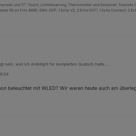
hscreen und 17" Touch; Lichtsteuerung, Thermometer und Sensoren: Tasmota (
ate (9) an Fritz 6690; EMS-ESP; 1 Echo V2; 3 Echo DOT; 1 Echo Connect; 2 Ec
gt nein, weil ich Ambilight für kompletten Quatsch halte.
die Hausfassade und der Weihnachtsbaum. Da kann man mit den meisten 
19:04
es auch teilweise recht reizvoll wenn man mit Segmenten arbeitet. Alle
er Effekt auch zur Geltung kommt.
ange Theke in der Küche. Die wird auch durch WLED so richtig schön zu
on beleuchtet mit WLED? Wir waren heute auch am überleg