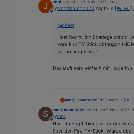
Jan1
schrieb am
6. Nov. 2023, 19:10
J
Hast Recht, ich übe
zuletzt editiert von
@
smarthome2020
sagte in
[WLED] 
vom Fire TV Stick a
Offline
schon umgesetzt?
@
chaot
Hast Recht, ich überlege schon, 
vom Fire TV Stick abfangen (HDMI
schon umgesetzt?
Das läuft sehr einfach mit Hyperion 
@
smarthome2020
sagte in
[WLE
Jan1
J
smarthome2020
schrieb am
7. Nov. 2023, 
S
zuletzt editiert von
@
jan1
@
chaot
Offline
Hast du Empfehlungen für die Hardw
Das läuft sehr einfach mit Hyperi
Hast Recht, ich überlege scho
über den Fire-TV-Stick. Würde über
vom Fire TV Stick abfangen (