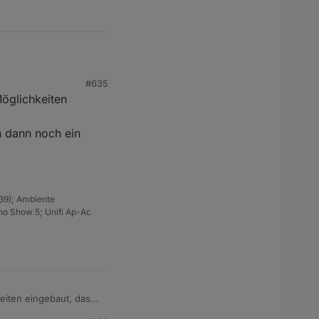
#635
ks. Habe nun 10
sschen kompliziert ,
Möglichkeiten
die einzelnen Segmente
ungsmöglichkeit.
h dann noch ein
39); Ambiente
ho Show 5; Unifi Ap-Ac
keiten eingebaut, dass