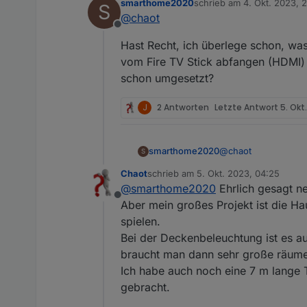
smarthome2020
schrieb am
4. Okt. 2023, 
S
Die ganzen Programme lassen s
zuletzt editiert von
@
chaot
programmieren.....
Offline
Na, ich will dir nicht den Spaß
Hast Recht, ich überlege schon, was
vom Fire TV Stick abfangen (HDMI) 
schon umgesetzt?
J
2 Antworten
Letzte Antwort
5. Okt
@
chaot
smarthome2020
S
Chaot
schrieb am
5. Okt. 2023, 04:25
Hast Recht, ich übe
zuletzt editiert von
@
smarthome2020
Ehrlich gesagt ne
vom Fire TV Stick a
Offline
schon umgesetzt?
Aber mein großes Projekt ist die 
spielen.
Bei der Deckenbeleuchtung ist es au
braucht man dann sehr große räume
Ich habe auch noch eine 7 m lange 
gebracht.