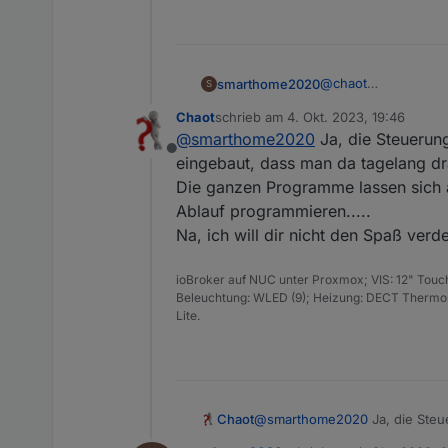
@
chaot
smarthome2020
S
Danke, hat geklappt
Chaot
schrieb am
4. Okt. 2023, 19:46
Nun noch eine Frage 
Edit: hab’s gefunde
zuletzt editiert von
@
smarthome2020
Ja, die Steuerung
Segmente eingestell
geht aber :)
Offline
bzw Gruppen mit eine
eingebaut, dass man da tagelang dr
Die ganzen Programme lassen sich a
Ablauf programmieren.....
Na, ich will dir nicht den Spaß verd
ioBroker auf NUC unter Proxmox; VIS: 12" Touc
Beleuchtung: WLED (9); Heizung: DECT Thermost
Lite.
Chaot
@
smarthome2020
Ja, die Steu
man da tagelang dran spielen 