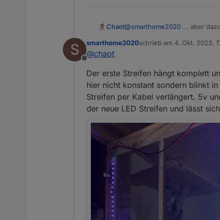
Chaot
@
smarthome2020
... aber daz
das blöd aus.
smarthome2020
schrieb am
4. Okt. 2023, 1
S
zuletzt editiert von
@
chaot
Offline
Der erste Streifen hängt komplett un
hier nicht konstant sondern blinkt 
Streifen per Kabel verlängert. 5v un
der neue LED Streifen und lässt si