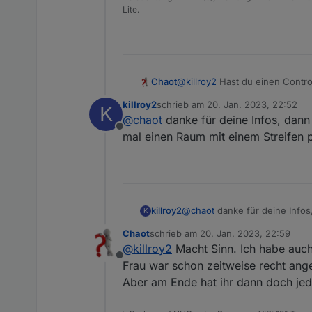
wled.0
Lite.
2023-01-17 21:02:53.389	
warn
wled.0
2023-01-17 21:02:53.344	
warn
@
killroy2
Hast du einen Contro
Chaot
Du kannst dort in den LED Eins
killroy2
schrieb am
20. Jan. 2023, 22:52
K
die Matrix immer ein langer Str
Wie die Streifen letztendlich w
zuletzt editiert von
@
chaot
danke für deine Infos, dan
wie die Leitung verläuft. Also
das mich da Schaltungstechnisc
Offline
nach unten, wieder zurück und
eigene Steuerleitung hätte. Da
mal einen Raum mit einem Streifen 
entsprechend auswählen.
Da müsste ja dann der obere K
Ich habe ja vorab schon mal zu
eher nicht so aus. Ich tippe m
die Matrixeffekte verarbeitet 
Streifen Das dürfte nach meine
killroy2
@
chaot
danke für deine Info
K
einen Raum mit einem Streife
Chaot
schrieb am
20. Jan. 2023, 22:59
zuletzt editiert von
@
killroy2
Macht Sinn. Ich habe auch
Offline
Frau war schon zeitweise recht ang
Aber am Ende hat ihr dann doch jed