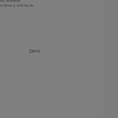
39); Ambiente
ho Show 5; Unifi Ap-Ac
#616