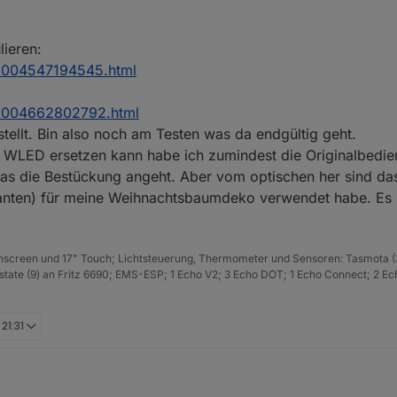
lieren:
05004547194545.html
005004662802792.html
stellt. Bin also noch am Testen was da endgültig geht.
h WLED ersetzen kann habe ich zumindest die Originalbedie
was die Bestückung angeht. Aber vom optischen her sind da
eranten) für meine Weihnachtsbaumdeko verwendet habe. Es s
hscreen und 17" Touch; Lichtsteuerung, Thermometer und Sensoren: Tasmota (
ate (9) an Fritz 6690; EMS-ESP; 1 Echo V2; 3 Echo DOT; 1 Echo Connect; 2 Ec
 21:31