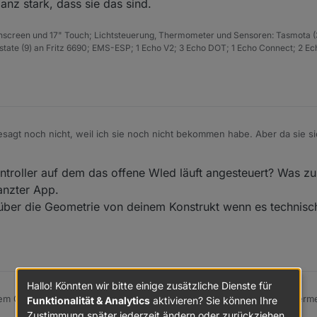
anz stark, dass sie das sind.
State attribute definition missing for : c3x with value 
hscreen und 17" Touch; Lichtsteuerung, Thermometer und Sensoren: Tasmota (
ate (9) an Fritz 6690; EMS-ESP; 1 Echo V2; 3 Echo DOT; 1 Echo Connect; 2 Ec
State attribute definition missing for : c2x with value 
State attribute definition missing for : c1x with value 
esagt noch nicht, weil ich sie noch nicht bekommen habe. Aber da sie si
 stark, dass sie das sind.
State attribute definition missing for : rot2D with valu
ntroller auf dem das offene Wled läuft angesteuert? Was zu
anzter App.
State attribute definition missing for : rev2D with valu
ber die Geometrie von deinem Konstrukt wenn es technisch 
State attribute definition missing for : c3x with value 
Hallo! Könnten wir bitte einige zusätzliche Dienste für
State attribute definition missing for : c2x with value 
nem Controller auf dem das offene Wled läuft angesteuert? Was zu verme
Funktionalität & Analytics
aktivieren? Sie können Ihre
rwanzter App.
Zustimmung später jederzeit ändern oder zurückziehen.