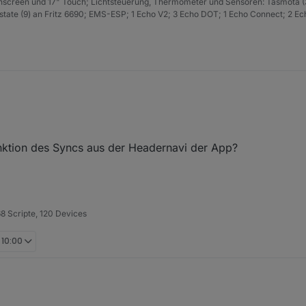
hscreen und 17" Touch; Lichtsteuerung, Thermometer und Sensoren: Tasmota (
ate (9) an Fritz 6690; EMS-ESP; 1 Echo V2; 3 Echo DOT; 1 Echo Connect; 2 Ec
nktion des Syncs aus der Headernavi der App?
68 Scripte, 120 Devices
 10:00