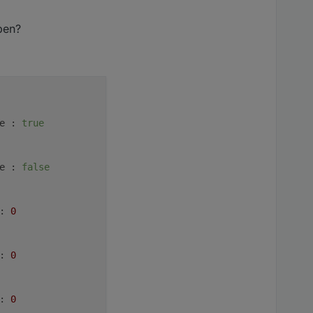
ben?
e :
true
e :
false
:
0
:
0
:
0