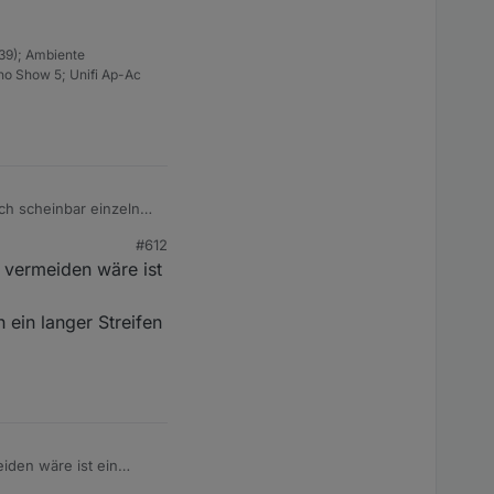
:
0
39); Ambiente
ho Show 5; Unifi Ap-Ac
:
0
:
0
ch scheinbar einzeln
#612
e :
false
 vermeiden wäre ist
e :
false
ein langer Streifen
:
0
:
0
iden wäre ist ein