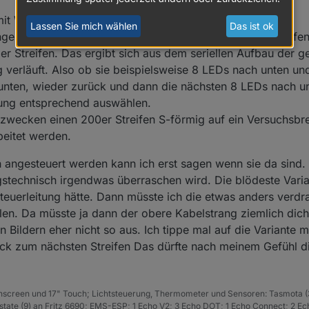
tion über die Geometrie von deinem Konstrukt wenn es technisch ein la
mit WLED laufen?
State attribute definition missing for : c1x with value 
Lassen Sie mich wählen
Das ist ok
ngen bei der Auswahl der Matrix bestimmen wie der Streifen
ger Streifen. Das ergibt sich aus dem seriellen Aufbau der 
State attribute definition missing for : rot2D with valu
ung verläuft. Also ob sie beispielsweise 8 LEDs nach unten 
 unten, wieder zurück und dann die nächsten 8 LEDs nach u
llung entsprechend auswählen.
State attribute definition missing for : rev2D with valu
tzwecken einen 200er Streifen S-förmig auf ein Versuchsbr
beitet werden.
State attribute definition missing for : c3x with value 
ich angesteuert werden kann ich erst sagen wenn sie da sind
ngstechnisch irgendwas überraschen wird. Die blödeste Vari
State attribute definition missing for : c2x with value 
 Steuerleitung hätte. Dann müsste ich die etwas anders verdr
llen. Da müsste ja dann der obere Kabelstrang ziemlich di
 Bildern eher nicht so aus. Ich tippe mal auf die Variante m
State attribute definition missing for : c1x with value 
 zum nächsten Streifen Das dürfte nach meinem Gefühl die
State attribute definition missing for : rot2D with valu
hscreen und 17" Touch; Lichtsteuerung, Thermometer und Sensoren: Tasmota (
ate (9) an Fritz 6690; EMS-ESP; 1 Echo V2; 3 Echo DOT; 1 Echo Connect; 2 Ec