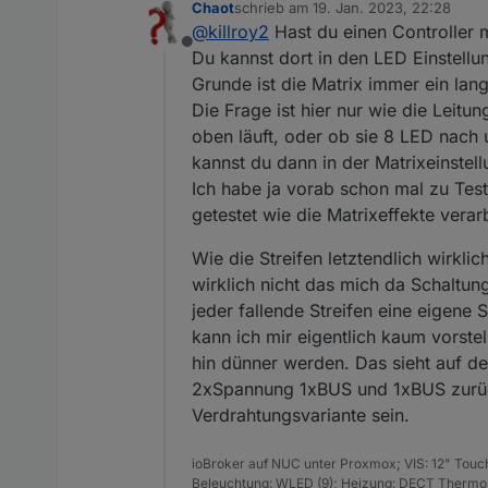
Chaot
schrieb am
19. Jan. 2023, 22:28
wled.0
Woher weiss die WLed Applika
zuletzt editiert von
@
killroy2
Hast du einen Controller 
2023-01-17 21:02:53.856	
warn
Offline
Du kannst dort in den LED Einstellu
wled.0
Grunde ist die Matrix immer ein lan
2023-01-17 21:02:53.784	
warn
Die Frage ist hier nur wie die Leit
oben läuft, oder ob sie 8 LED nach
wled.0
kannst du dann in der Matrixeinste
2023-01-17 21:02:53.737	
warn
Ich habe ja vorab schon mal zu Tes
getestet wie die Matrixeffekte verar
wled.0
2023-01-17 21:02:53.689	
warn
Wie die Streifen letztendlich wirkl
wirklich nicht das mich da Schaltu
wled.0
2023-01-17 21:02:53.687	
warn
jeder fallende Streifen eine eigene
kann ich mir eigentlich kaum vorste
wled.0
hin dünner werden. Das sieht auf den
2023-01-17 21:02:53.682	
warn
2xSpannung 1xBUS und 1xBUS zurück
Verdrahtungsvariante sein.
wled.0
2023-01-17 21:02:53.435	
warn
ioBroker auf NUC unter Proxmox; VIS: 12" Touc
Beleuchtung: WLED (9); Heizung: DECT Thermost