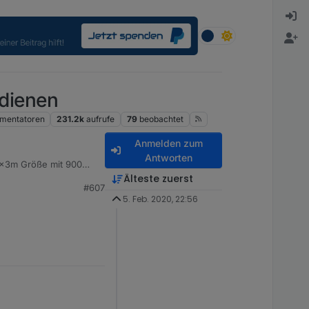
dienen
mentatoren
231.2k
aufrufe
79
beobachtet
Anmelden zum
Antworten
 3x3m Größe mit 900
Älteste zuerst
#607
n Matrix überfordert
te. Ganz gemein an der
5. Feb. 2020, 22:56
 "nur" nicht richtig
ng Mal schauen ob der
ronisiere.
mmen, wie