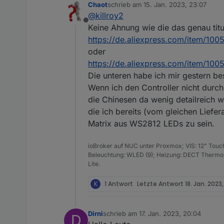
Chaot
schrieb am
15. Jan. 2023, 23:07
zuletzt editiert von
@
killroy2
Offline
Keine Ahnung wie die das genau titu
https://de.aliexpress.com/item/10
oder
https://de.aliexpress.com/item/1
Die unteren habe ich mir gestern be
Wenn ich den Controller nicht durc
die Chinesen da wenig detailreich 
die ich bereits (vom gleichen Lief
Matrix aus WS2812 LEDs zu sein.
ioBroker auf NUC unter Proxmox; VIS: 12" Touc
Beleuchtung: WLED (9); Heizung: DECT Thermost
Lite.
K
1 Antwort
Letzte Antwort
18. Jan. 2023,
Dirni
schrieb am
17. Jan. 2023, 20:04
D
zuletzt editiert von