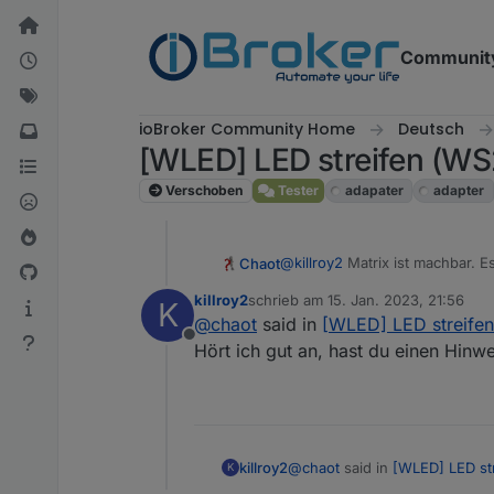
Weiter zum Inhalt
Communit
ioBroker Community Home
Deutsch
[WLED] LED streifen (W
Verschoben
Tester
adapater
adapter
@
killroy2
Matrix ist machbar. E
Chaot
LEDs für knapp 100 € bei Aliex
killroy2
schrieb am
15. Jan. 2023, 21:56
K
Ich habe mal grob etwas getest
Wichtig ist aber unbedingt ei
zuletzt editiert von
@
chaot
said in
[WLED] LED streife
ist. Mit dem ESP32 klappt es d
Geschichte ist nämlich, dass 
Offline
Aktuell will ich eine Hälfte m
funktionieren. Bei 1800 LEDS s
Edit: Matrix geht ab V 0.14.x
Hört ich gut an, hast du einen Hin
ESP32 dann 1800 LEDs steuern 
Die einfachen Sachen macht 
beispielsweise ein springender
killroy2
@
chaot
said in
[WLED] LED st
K
Hört ich gut an, hast du ein