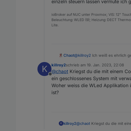
Offline
einzeln steuern lassen vermute ich g
wled.0
2023-01-17 21:02:54.023	
warn
ioBroker auf NUC unter Proxmox; VIS: 12" Touc
Beleuchtung: WLED (9); Heizung: DECT Thermost
wled.0
Lite.
2023-01-17 21:02:54.022	
warn
wled.0
2023-01-17 21:02:54.020	
warn
Chaot
@
killroy2
Ich weiß es ehrlich g
wled.0
steuern lassen vermute ich ganz
killroy2
schrieb am
19. Jan. 2023, 22:08
2023-01-17 21:02:53.951	
warn
K
zuletzt editiert von
@
chaot
Kriegst du die mit einem Co
Offline
ein geschlossenes System mit verw
wled.0
2023-01-17 21:02:53.905	
warn
Woher weiss die WLed Applikation ü
ist?
wled.0
2023-01-17 21:02:53.859	
warn
wled.0
2023-01-17 21:02:53.858	
warn
killroy2
@
chaot
Kriegst du die mit ei
K
geschlossenes System mit ve