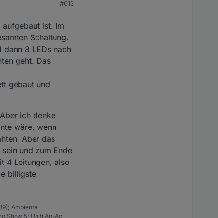
#613
nger Streifen ist?
:
0
 aufgebaut ist. Im
gesamten Schaltung.
e :
true
und dann 8 LEDs nach
nten geht. Das
e :
false
ett gebaut und
:
0
. Aber ich denke
ante wäre, wenn
:
0
ahten. Aber das
ch sein und zum Ende
it 4 Leitungen, also
:
0
 billigste
e :
false
39); Ambiente
ho Show 5; Unifi Ap-Ac