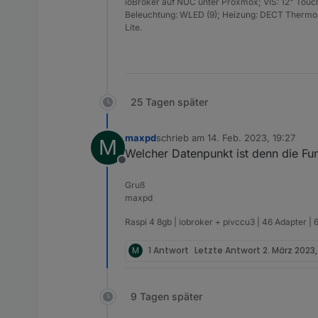
ioBroker auf NUC unter Proxmox; VIS: 12" Touc
Beleuchtung: WLED (9); Heizung: DECT Thermost
Lite.
25 Tagen später
maxpd
schrieb am
14. Feb. 2023, 19:27
M
zuletzt editiert von
Welcher Datenpunkt ist denn die Fu
Offline
Gruß
maxpd
Raspi 4 8gb | iobroker + pivccu3 | 46 Adapter | 
M
1 Antwort
Letzte Antwort
2. März 2023,
9 Tagen später