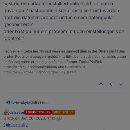
hast du den adapter installiert unbd sind die daten
Vielleicht kann Dir
@
liv-in-sky
helfen, da es ja auch
davon da ? hast du mein script installiert und werden
seine Tabelle/Script ist.
dort die datenverarbeitet und in einem datenpunkt
gespeichert ?
oder hast du nur ein problem mit den einstellungen von
iqontrol ?
nach einem gelösten Thread wäre es sinnvoll dies in der Überschrift des
ersten Posts einzutragen [gelöst]-...
Bitte benutzt das Voting rechts unten
im Beitrag wenn er euch geholfen hat.
Forum-Tools:
PicPick
https://picpick.app/en/download/ und ScreenToGif
https://www.screentogif.com/downloads.html
0
@
dslraser
liv-in-sky
ich habe das script nur einmal zum
dslraser
FORUM TESTING
MOST ACTIVE
testen/programmieren aktiviert - den adapter habe
hatte aber gedacht, dass dies nun alles im adapter ist
Kannst du mal bitte etwas genauer beschreiben
Offline
wrote on
Jun 26, 2020, 11:10 AM
ich nicht installiert
und das script niemand mehr nutzt
wie du das gemacht hast?
last edited by
@
liv-in-sky
@
biker1602
Ich habe den Adapter heruntergeladen und