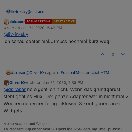
@
dslraser
liv-in-sky
dslraser
FORUM TESTING
MOST ACTIVE
hier ShortName eintragen
Offline
wrote on
Jan 31, 2020, 6:49 PM
last edited by
@
liv-in-sky
ich schau später mal...(muss nochmal kurz weg)
0
@
OliverIO
sagte in
FussballMeisterschat HTML
dslraser
Tabelle
:
OliverIO
wrote on
Jan 31, 2020, 7:35 PM
last edited by
Offline
@
dslraser
in den Daten gibt es einen shortname
@
dslraser
ne eigentlich nicht. Wenn das grundgerüst
steht geht es Flux. Der ganze Adapter war in nicht mal 2
Wochen nebenher fertig inklusive 3 konfigurierbaren
Gleich ein html in Deinem Adapter bereit zu stellen ist
sicher auch ganz schön Aufwand ?
Widgets
Ich habe es wegen iQontrol (VIS nutze ich nicht) für
mich so mit der Hilfe von
@
liv-in-sky
gelöst, da er
Meine Adapter und Widgets
ohnehin gerade einige Tabellen bereit stellt.
TVProgram
,
SqueezeboxRPC
,
OpenLiga
,
RSSFeed
,
MyTime
,,
pi-hole2
,
An dieser Stelle mal danke für Deinen Adapter