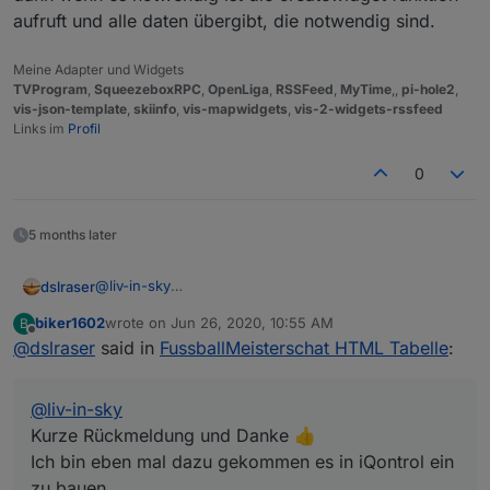
aufruft und alle daten übergibt, die notwendig sind.
Meine Adapter und Widgets
TVProgram
,
SqueezeboxRPC
,
OpenLiga
,
RSSFeed
,
MyTime
,,
pi-hole2
,
vis-json-template
,
skiinfo
,
vis-mapwidgets
,
vis-2-widgets-rssfeed
Links im
Profil
0
5 months later
@
liv-in-sky
dslraser
Kurze Rückmeldung und Danke 👍
biker1602
wrote on
Jun 26, 2020, 10:55 AM
B
Ich bin eben mal dazu gekommen es in iQontrol ein zu
iQontrol Button
last edited by
Offline
@
dslraser
said in
FussballMeisterschat HTML Tabelle
:
bauen.
Ansicht auf dem Handy in quer passt (mit scrollen)
@
liv-in-sky
Kurze Rückmeldung und Danke 👍
Ich bin eben mal dazu gekommen es in iQontrol ein
zu bauen.