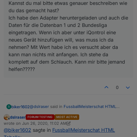
Kannst du mal bitte etwas genauer beschreiben wie
du das gemacht hast?
Ich habe den Adapter heruntergeladen und auch die
Daten für die Datenban 1 und 2 Bundesliga
eingetragen. Wenn ich aber unter iQontrol eine
neues Gerät hinzufügen will, was muss ich da
nehmen? Mit Wert habe ich es versucht aber da
kann man nichts mit anfangen. Ich stehe da
komplett auf dem Schlauch. Kann mir bitte jemand
helfen?????
0
@
dslraser
said in
FussballMeisterschat HTML
biker1602
B
Tabelle
:
dslraser
FORUM TESTING
MOST ACTIVE
Offline
@
liv-in-sky
wrote on
Jun 26, 2020, 11:02 AM
last edited by dslraser
Jun 26, 2020, 1:03 PM
Kurze Rückmeldung und Danke 👍
@
biker1602
sagte in
FussballMeisterschat HTML
Ich bin eben mal dazu gekommen es in iQontrol