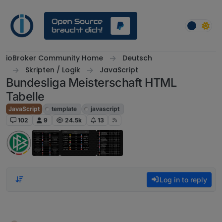
Skip to content
ioBroker Community Home
Deutsch
Skripten / Logik
JavaScript
Bundesliga Meisterschaft HTML
Tabelle
JavaScript
template
javascript
102
9
24.5k
13
Log in to reply