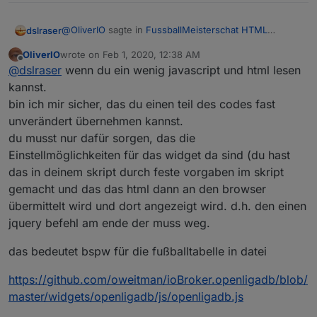
@
OliverIO
sagte in
FussballMeisterschat HTML
dslraser
Tabelle
:
OliverIO
wrote on
Feb 1, 2020, 12:38 AM
last edited by
Offline
Schau in meinen Code, da wird das html
@
dslraser
wenn du ein wenig javascript und html lesen
zusammengebaut.
kannst.
Ja, sehe ich, aber für ein Widget für VIS.
bin ich mir sicher, das du einen teil des codes fast
unverändert übernehmen kannst.
du musst nur dafür sorgen, das die
Einstellmöglichkeiten für das widget da sind (du hast
das in deinem skript durch feste vorgaben im skript
gemacht und das das html dann an den browser
übermittelt wird und dort angezeigt wird. d.h. den einen
jquery befehl am ende der muss weg.
das bedeutet bspw für die fußballtabelle in datei
https://github.com/oweitman/ioBroker.openligadb/blob/
master/widgets/openligadb/js/openligadb.js