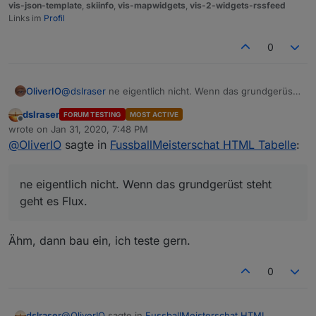
vis-json-template
,
skiinfo
,
vis-mapwidgets
,
vis-2-widgets-rssfeed
@
OliverIO
👍
Links im
Profil
0
OliverIO
@
dslraser
ne eigentlich nicht. Wenn das grundgerüst
steht geht es Flux. Der ganze Adapter war in nicht mal
dslraser
FORUM TESTING
MOST ACTIVE
2 Wochen nebenher fertig inklusive 3
Offline
wrote on
Jan 31, 2020, 7:48 PM
konfigurierbaren Widgets
last edited by
@
OliverIO
sagte in
FussballMeisterschat HTML Tabelle
:
ne eigentlich nicht. Wenn das grundgerüst steht
geht es Flux.
Ähm, dann bau ein, ich teste gern.
0
@
OliverIO
sagte in
FussballMeisterschat HTML
dslraser