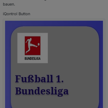
bitte datenpunkte angleichen, quelle (dpData) ist
bauen.
openliga-instanz, dpVIS ist als eigener
tabelle
datenpunkt anzulegen und im script
iQontrol Button
anzugleichen
für jede liga, muss ein script installiert werden
falls du die zeilen nicht in unterschiedlichen
farben willst - let farbeGeradeZeilen="000000"
eingeben
automatisches triggern der scripts bei änderung
des quelldatenpunktes (dpData)
hier die spielstände