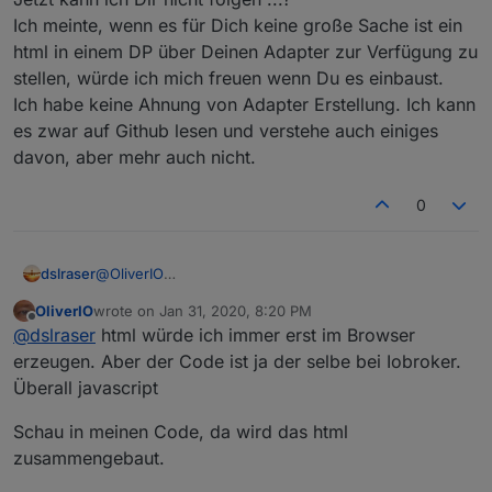
Ich meinte, wenn es für Dich keine große Sache ist ein
html in einem DP über Deinen Adapter zur Verfügung zu
stellen, würde ich mich freuen wenn Du es einbaust.
Ich habe keine Ahnung von Adapter Erstellung. Ich kann
es zwar auf Github lesen und verstehe auch einiges
davon, aber mehr auch nicht.
0
dslraser
@
OliverIO
Jetzt kann ich Dir nicht folgen ...?
OliverIO
wrote on
Jan 31, 2020, 8:20 PM
Ich meinte, wenn es für Dich keine große Sache ist
last edited by
Offline
@
dslraser
html würde ich immer erst im Browser
ein html in einem DP über Deinen Adapter zur
Verfügung zu stellen, würde ich mich freuen wenn Du
erzeugen. Aber der Code ist ja der selbe bei Iobroker.
es einbaust.
Überall javascript
Ich habe keine Ahnung von Adapter Erstellung. Ich
kann es zwar auf Github lesen und verstehe auch
Schau in meinen Code, da wird das html
einiges davon, aber mehr auch nicht.
zusammengebaut.