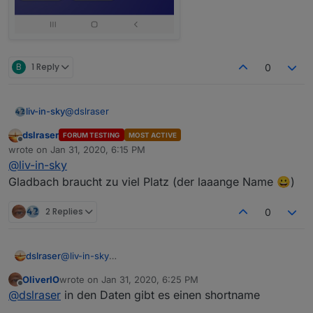
es gibt auch eine andere lösung
nextComingGames
ist 0 , werden die letzten 9
ohne
script (direktes
einbinden der
abgeschlossenen spiele gezeigt - sonst nix
bundesliga-widget.de
):
siehe:
https://forum.iobroker.net/post/457248
(zweites bild)
B
1 Reply
0
@
dslraser
liv-in-sky
dslraser
FORUM TESTING
MOST ACTIVE
du musst das hier
Offline
wrote on
Jan 31, 2020, 6:15 PM
last edited by
@
liv-in-sky
Gladbach braucht zu viel Platz (der laaange Name 😀)
2 Replies
0
in das verwandeln, dann ist das schedule weg
dslraser
@
liv-in-sky
Gladbach braucht zu viel Platz (der laaange Name 😀)
OliverIO
wrote on
Jan 31, 2020, 6:25 PM
last edited by
Offline
@
dslraser
in den Daten gibt es einen shortname
wenn du dann das ganze script in blockly als funktion
einfügst und aufrufst, läuft es einmal