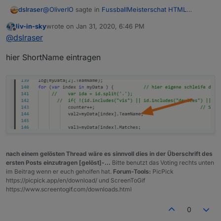
@
OliverIO
sagte in
FussballMeisterschat HTML
dslraser
Tabelle
:
liv-in-sky
wrote on
Jan 31, 2020, 6:46 PM
last edited by
Offline
@
dslraser
in den Daten gibt es einen shortname
@
dslraser
hier ShortName eintragen
Gleich ein html in Deinem Adapter bereit zu stellen ist
sicher auch ganz schön Aufwand ?
Ich habe es wegen iQontrol (VIS nutze ich nicht) für
mich so mit der Hilfe von
@
liv-in-sky
gelöst, da er
ohnehin gerade einige Tabellen bereit stellt.
An dieser Stelle mal danke für Deinen Adapter
@
OliverIO
👍
nach einem gelösten Thread wäre es sinnvoll dies in der Überschrift des
ersten Posts einzutragen [gelöst]-...
Bitte benutzt das Voting rechts unten
im Beitrag wenn er euch geholfen hat.
Forum-Tools:
PicPick
https://picpick.app/en/download/ und ScreenToGif
https://www.screentogif.com/downloads.html
0