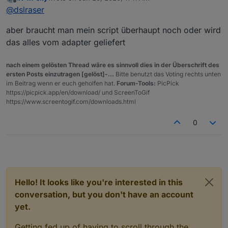
Datenpunkt für html auswählen (also nicht mehr
Beispiel
last edited by
Offline
@
dslraser
Konstante sondern Datenpunkt), dann braucht man
das File nicht mehr in den iQontrol Ordner schreiben
aber braucht man mein script überhaupt noch oder wird
lassen.
das alles vom adapter geliefert
nach einem gelösten Thread wäre es sinnvoll dies in der Überschrift des
ersten Posts einzutragen [gelöst]-...
Bitte benutzt das Voting rechts unten
im Beitrag wenn er euch geholfen hat.
Forum-Tools:
PicPick
https://picpick.app/en/download/ und ScreenToGif
https://www.screentogif.com/downloads.html
0
Hello! It looks like you're interested in this
conversation, but you don't have an account
yet.
Getting fed up of having to scroll through the