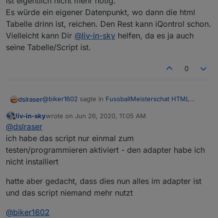
ist eigentlich nicht mehr nötig.
Es würde ein eigener Datenpunkt, wo dann die html
Tabelle drinn ist, reichen. Den Rest kann iQontrol schon.
Vielleicht kann Dir
@
liv-in-sky
helfen, da es ja auch
seine Tabelle/Script ist.
0
Ansicht auf dem Handy in hochkant passt noch
nicht ganz in der Breite, damit spiele ich noch
etwas rum (mit scrollen)
@
biker1602
sagte in
FussballMeisterschat HTML
dslraser
Tabelle
:
liv-in-sky
wrote on
Jun 26, 2020, 11:05 AM
last edited by
Offline
Kannst du mal bitte etwas genauer beschreiben
@
dslraser
wie du das gemacht hast?
ich habe das script nur einmal zum
Aktuell habe ich es nicht mehr installiert. (Und auch
Ich habe den Adapter heruntergeladen und auch
testen/programmieren aktiviert - den adapter habe ich
das Script gelöscht). Aber im ersten Beitrag im Spoiler
die Daten für die Datenban 1 und 2 Bundesliga
nicht installiert
ist ja das Script. Dort im Script ist eigentlich auch alles
eingetragen. Wenn ich aber unter iQontrol eine
beschrieben.
neues Gerät hinzufügen will, was muss ich da
Das html File in den iQontrol Ordner schreiben zu
hatte aber gedacht, dass dies nun alles im adapter ist
nehmen? Mit Wert habe ich es versucht aber da
lassen ist eigentlich nicht mehr nötig.
kann man nichts mit anfangen. Ich stehe da
und das script niemand mehr nutzt
Es würde ein eigener Datenpunkt, wo dann die html
komplett auf dem Schlauch. Kann mir bitte
Tabelle drinn ist, reichen. Den Rest kann iQontrol
jemand helfen?????
@
biker1602
schon.