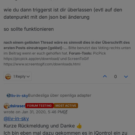
wie du dann triggerst ist dir überlassen (evtl auf den
datenpunkt mit den json bei änderung
so sollte funktionieren
nach einem gelösten Thread wäre es sinnvoll dies in der Überschrift des
ersten Posts einzutragen [gelöst]-...
Bitte benutzt das Voting rechts unten
im Beitrag wenn er euch geholfen hat.
Forum-Tools:
PicPick
https://picpick.app/en/download/ und ScreenToGif
https://www.screentogif.com/downloads.html
1 Reply
0
Bundesliga über openliga adapter
liv-in-sky
dslraser
FORUM TESTING
MOST ACTIVE
die daten kommen von hier:
Offline
wrote on
Jan 31, 2020, 5:46 PM
https://forum.iobroker.net/topic/29506/test-adapter-
last edited by dslraser
Jan 31, 2020, 6:49 PM
@
liv-in-sky
openligadb-v0-0-x
wie versprochen - hier mal eine erster entwurf - für
iqontrol
oder auch
vis
über standard html-widget
Kurze Rückmeldung und Danke 👍
viele farben (hintegrund, schift) anpassbar
Ich bin eben mal dazu gekommen es in iQontrol ein zu