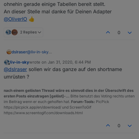
ohnehin gerade einige Tabellen bereit stellt.
An dieser Stelle mal danke für Deinen Adapter
@
OliverIO
👍
2 Replies
0
dslraser
@
liv-in-sky
Gladbach braucht zu viel Platz (der laaange Name 😀)
liv-in-sky
wrote on
Jan 31, 2020, 6:44 PM
last edited by
Offline
@
dslraser
sollen wir das ganze auf den shortname
umrüsten ?
nach einem gelösten Thread wäre es sinnvoll dies in der Überschrift des
ersten Posts einzutragen [gelöst]-...
Bitte benutzt das Voting rechts unten
im Beitrag wenn er euch geholfen hat.
Forum-Tools:
PicPick
https://picpick.app/en/download/ und ScreenToGif
https://www.screentogif.com/downloads.html
0