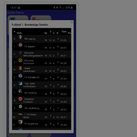
sonderheit beim spielstände script:
bei variable
anzahlSpiele
=18 und
-------------------------------------------------------
nextComingGames
ist 9 , werden die letzten 9
----------------
abgeschlossenen spiele gezeigt und die 9
-------------------------------------------------------
nächsten anstehenden (erstes bild)
----------------
bei variable
anzahlSpiele
=9 und