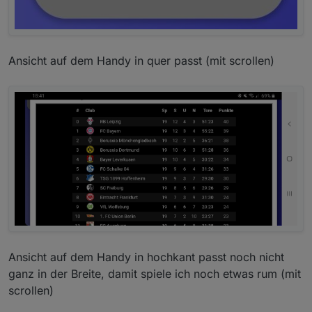
Spielstande
Ansicht auf dem Handy in quer passt (mit scrollen)
tabelle der spielstände der letzten begegnungen
Ansicht auf dem Handy in hochkant passt noch nicht
ganz in der Breite, damit spiele ich noch etwas rum (mit
tabelle der spielstände mit anstehenden spielen
scrollen)