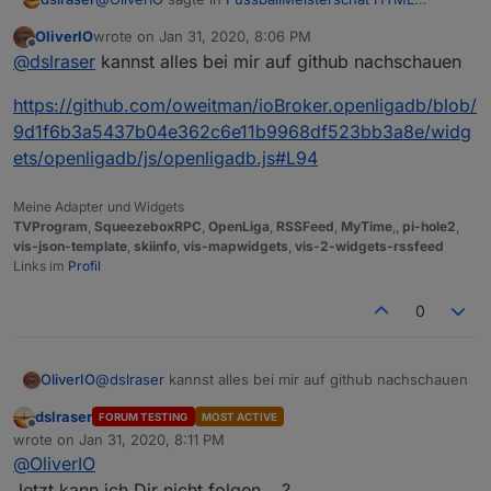
Tabelle
:
OliverIO
wrote on
Jan 31, 2020, 8:06 PM
last edited by
Offline
ne eigentlich nicht. Wenn das grundgerüst steht
@
dslraser
kannst alles bei mir auf github nachschauen
geht es Flux.
Ähm, dann bau ein, ich teste gern.
https://github.com/oweitman/ioBroker.openligadb/blob/
9d1f6b3a5437b04e362c6e11b9968df523bb3a8e/widg
ets/openligadb/js/openligadb.js#L94
Meine Adapter und Widgets
TVProgram
,
SqueezeboxRPC
,
OpenLiga
,
RSSFeed
,
MyTime
,,
pi-hole2
,
vis-json-template
,
skiinfo
,
vis-mapwidgets
,
vis-2-widgets-rssfeed
Links im
Profil
0
@
dslraser
kannst alles bei mir auf github nachschauen
OliverIO
dslraser
FORUM TESTING
MOST ACTIVE
https://github.com/oweitman/ioBroker.openligadb/blo
Offline
wrote on
Jan 31, 2020, 8:11 PM
b/9d1f6b3a5437b04e362c6e11b9968df523bb3a8e/wi
last edited by
@
OliverIO
dgets/openligadb/js/openligadb.js#L94
Jetzt kann ich Dir nicht folgen ...?