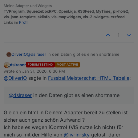
wie du dann triggerst ist dir überlassen (evtl auf den
Meine Adapter und Widgets
datenpunkt mit den json bei änderung
TVProgram
,
SqueezeboxRPC
,
OpenLiga
,
RSSFeed
,
MyTime
,,
pi-hole2
,
so sollte funktionieren
vis-json-template
,
skiinfo
,
vis-mapwidgets
,
vis-2-widgets-rssfeed
Links im
Profil
1
OliverIO
@
dslraser
in den Daten gibt es einen shortname
dslraser
FORUM TESTING
MOST ACTIVE
Offline
wrote on
Jan 31, 2020, 6:36 PM
last edited by
@
OliverIO
sagte in
FussballMeisterschat HTML Tabelle
:
@
dslraser
in den Daten gibt es einen shortname
Gleich ein html in Deinem Adapter bereit zu stellen ist
sicher auch ganz schön Aufwand ?
Ich habe es wegen iQontrol (VIS nutze ich nicht) für
mich so mit der Hilfe von
@
liv-in-sky
gelöst, da er