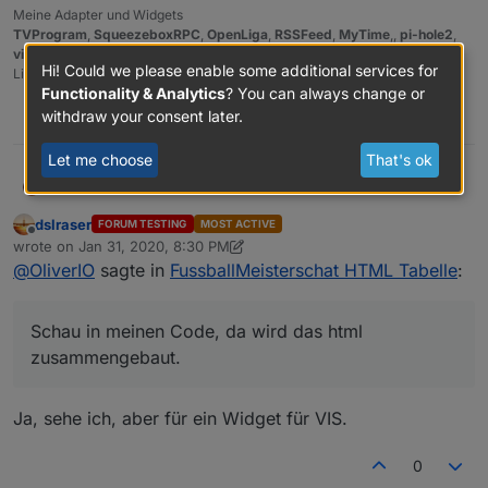
Meine Adapter und Widgets
TVProgram
,
SqueezeboxRPC
,
OpenLiga
,
RSSFeed
,
MyTime
,,
pi-hole2
,
vis-json-template
,
skiinfo
,
vis-mapwidgets
,
vis-2-widgets-rssfeed
Hi! Could we please enable some additional services for
Links im
Profil
Functionality & Analytics
? You can always change or
withdraw your consent later.
0
Let me choose
That's ok
@
dslraser
html würde ich immer erst im Browser
OliverIO
erzeugen. Aber der Code ist ja der selbe bei Iobroker.
dslraser
FORUM TESTING
MOST ACTIVE
Überall javascript
Schau in meinen Code, da wird das html
Offline
wrote on
Jan 31, 2020, 8:30 PM
zusammengebaut.
last edited by dslraser
Jan 31, 2020, 9:32 PM
@
OliverIO
sagte in
FussballMeisterschat HTML Tabelle
:
Schau in meinen Code, da wird das html
zusammengebaut.
Ja, sehe ich, aber für ein Widget für VIS.
0