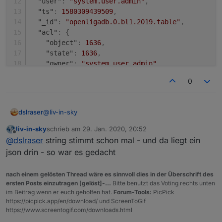
"user"
:
"system.user.admin"
,
"ts"
:
1580309439509
,
"_id"
:
"openligadb.0.bl1.2019.table"
,
"acl"
:
{
"object"
:
1636
,
"state"
:
1636
,
"owner"
:
"system.user.admin"
,
sonderheit beim spielstände script:
"ownerGroup"
:
"system.group.administrator"
0
bei variable
anzahlSpiele
=18 und
}
-------------------------------------------------------
nextComingGames
ist 9 , werden die letzten 9
}
----------------
abgeschlossenen spiele gezeigt und die 9
-------------------------------------------------------
nächsten anstehenden (erstes bild)
@
liv-in-sky
dslraser
----------------
bei variable
anzahlSpiele
=9 und
liv-in-sky
schrieb am
29. Jan. 2020, 20:52
es gibt auch eine andere lösung
nextComingGames
ist 0 , werden die letzten 9
ohne
script (direktes
das ist der DP für die Tabelle, gibt natürlich noch
zuletzt editiert von
Offline
@
dslraser
string stimmt schon mal - und da liegt ein
einbinden der
abgeschlossenen spiele gezeigt - sonst nix
bundesliga-widget.de
):
siehe:
mehr, je nach dem was man auswerten möchte.
https://forum.iobroker.net/post/457248
(zweites bild)
{

json drin - so war es gedacht
  "type": "state",

  "common": {

nach einem gelösten Thread wäre es sinnvoll dies in der Überschrift des
    "name": "table",

ersten Posts einzutragen [gelöst]-...
Bitte benutzt das Voting rechts unten
    "read": true,

im Beitrag wenn er euch geholfen hat.
Forum-Tools:
PicPick
    "write": false,

https://picpick.app/en/download/ und ScreenToGif
    "type": "string",

https://www.screentogif.com/downloads.html
    "role": "value"
