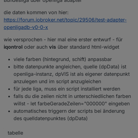
Bundesliga über openliga adapter
die daten kommen von hier:
https://forum.iobroker.net/topic/29506/test-adapter-
openligadb-v0-0-x
wie versprochen - hier mal eine erster entwurf - für
iqontrol
oder auch
vis
über standard html-widget
viele farben (hintegrund, schift) anpassbar
bitte datenpunkte angleichen, quelle (dpData) ist
openliga-instanz, dpVIS ist als eigener datenpunkt
anzulegen und im script anzugleichen
für jede liga, muss ein script installiert werden
falls du die zeilen nicht in unterschiedlichen farben
willst - let farbeGeradeZeilen="000000" eingeben
automatisches triggern der scripts bei änderung
des quelldatenpunktes (dpData)
tabelle