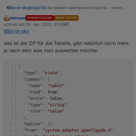
@
sigi234
die beiden datenpunkte hast du - einen
liv-in-sky
musst du selbst anlegen (dpVIS) und ins script
dslraser
FORUM TESTING
MOST ACTIVE
eintragen - der andere kommt von dem neuen
ansonsten zeig mir den inhalt des datenpunktes mit
Offline
schrieb am
29. Jan. 2020, 20:49
adapter - ich habe den nicht installiert - daher weiß
den daten und den raw dazu
zuletzt editiert von dslraser
@
liv-in-sky
ich nicht wie der heißt
das ist der DP für die Tabelle, gibt natürlich noch mehr,
je nach dem was man auswerten möchte.
tabelle der spielstände mit anstehenden spielen
{
"type"
:
"state"
,
"common"
:
{
"name"
:
"table"
,
"read"
:
true
,
"write"
:
false
,
"type"
:
"string"
,
"role"
:
"value"
}
,
"native"
:
{
}
,
"from"
:
"system.adapter.openligadb.0"
,