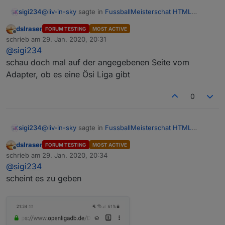
@
liv-in-sky
sagte in
FussballMeisterschat HTML
sigi234
Tabelle
:
dslraser
FORUM TESTING
MOST ACTIVE
Offline
wenn du die daten hast
schrieb am
29. Jan. 2020, 20:31
zuletzt editiert von
@
sigi234
schau doch mal auf der angegebenen Seite vom
Welche brauchst du als was?
Adapter, ob es eine Ösi Liga gibt
0
@
liv-in-sky
sagte in
FussballMeisterschat HTML
sigi234
Tabelle
:
dslraser
FORUM TESTING
MOST ACTIVE
Offline
wenn du die daten hast
schrieb am
29. Jan. 2020, 20:34
zuletzt editiert von
@
sigi234
scheint es zu geben
Welche brauchst du als was?