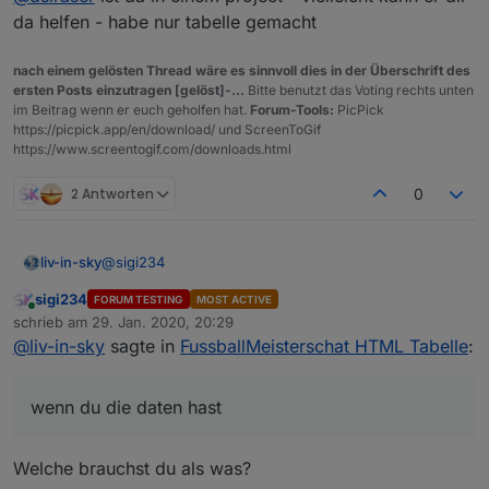
Spielstande
da helfen - habe nur tabelle gemacht
tabelle der spielstände der letzten begegnungen
nach einem gelösten Thread wäre es sinnvoll dies in der Überschrift des
ersten Posts einzutragen [gelöst]-...
Bitte benutzt das Voting rechts unten
im Beitrag wenn er euch geholfen hat.
Forum-Tools:
PicPick
https://picpick.app/en/download/ und ScreenToGif
https://www.screentogif.com/downloads.html
hier die spielstände
2 Antworten
0
Spielstande
@
sigi234
liv-in-sky
tabelle der spielstände der letzten begegnungen
sigi234
FORUM TESTING
MOST ACTIVE
wenn du die daten hast
Online
schrieb am
29. Jan. 2020, 20:29
zuletzt editiert von
@
liv-in-sky
sagte in
FussballMeisterschat HTML Tabelle
:
@
dslraser
ist da in einem project - vielleicht kann er
dir da helfen - habe nur tabelle gemacht
tabelle der spielstände mit anstehenden spielen
wenn du die daten hast
Welche brauchst du als was?