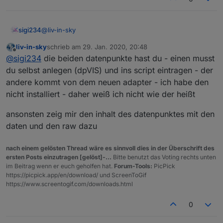
@
liv-in-sky
sigi234
liv-in-sky
schrieb am
29. Jan. 2020, 20:48
21:43:40.549	info	javascript.0 (14352) Stop
zuletzt editiert von
Offline
@
sigi234
die beiden datenpunkte hast du - einen musst
21:43:40.555	info	javascript.0 (14352) Star
21:43:40.557	error	javascript.0 (14352) scr
du selbst anlegen (dpVIS) und ins script eintragen - der
21:43:40.558	error	javascript.0 (14352) at 
andere kommt von dem neuen adapter - ich habe den
nicht installiert - daher weiß ich nicht wie der heißt
ansonsten zeig mir den inhalt des datenpunktes mit den
hier die spielstände
daten und den raw dazu
nach einem gelösten Thread wäre es sinnvoll dies in der Überschrift des
Spielstande
ersten Posts einzutragen [gelöst]-...
Bitte benutzt das Voting rechts unten
im Beitrag wenn er euch geholfen hat.
Forum-Tools:
PicPick
tabelle der spielstände der letzten begegnungen
https://picpick.app/en/download/ und ScreenToGif
https://www.screentogif.com/downloads.html
0