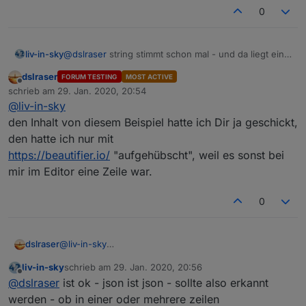
  },

0
  "native": {},

  "from": "system.adapter.openligadb.0",

  "user": "system.user.admin",

liv-in-sky
@
dslraser
string stimmt schon mal - und da liegt ein
  "ts": 1580309439509,

json drin - so war es gedacht
  "_id": "openligadb.0.bl1.2019.table",

dslraser
FORUM TESTING
MOST ACTIVE
  "acl": {

Offline
schrieb am
29. Jan. 2020, 20:54
    "object": 1636,

zuletzt editiert von
@
liv-in-sky
    "state": 1636,

den Inhalt von diesem Beispiel hatte ich Dir ja geschickt,
    "owner": "system.user.admin",

    "ownerGroup": "system.group.administrator"
den hatte ich nur mit
  }

https://beautifier.io/
"aufgehübscht", weil es sonst bei
mir im Editor eine Zeile war.
0
dslraser
@
liv-in-sky
den Inhalt von diesem Beispiel hatte ich Dir ja
liv-in-sky
schrieb am
29. Jan. 2020, 20:56
geschickt, den hatte ich nur mit
zuletzt editiert von
Offline
@
dslraser
ist ok - json ist json - sollte also erkannt
https://beautifier.io/
"aufgehübscht", weil es sonst bei
mir im Editor eine Zeile war.
werden - ob in einer oder mehrere zeilen