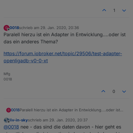
1
0018
schrieb am
29. Jan. 2020, 20:36
0
zuletzt editiert von
Offline
Paralell hierzu ist ein Adapter in Entwicklung....oder ist
das ein anderes Thema?
https://forum.iobroker.net/topic/29506/test-adapter-
openligadb-v0-0-xt
Mfg
0018
0
Paralell hierzu ist ein Adapter in Entwicklung....oder ist
0018
0
das ein anderes Thema?
liv-in-sky
schrieb am
29. Jan. 2020, 20:37
https://forum.iobroker.net/topic/29506/test-adapter-
zuletzt editiert von
Offline
@
0018
nee - das sind die daten davon - hier geht es
openligadb-v0-0-xt