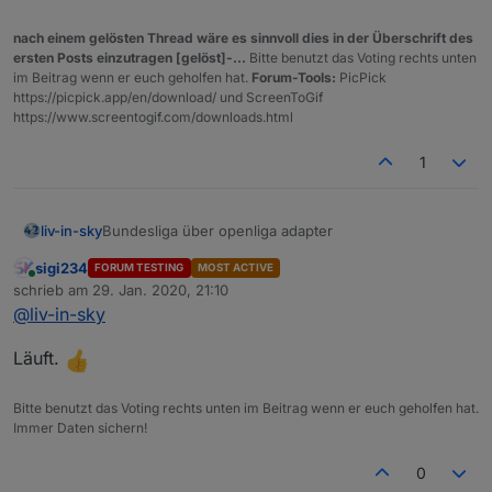
nach einem gelösten Thread wäre es sinnvoll dies in der Überschrift des
ersten Posts einzutragen [gelöst]-...
Bitte benutzt das Voting rechts unten
im Beitrag wenn er euch geholfen hat.
Forum-Tools:
PicPick
https://picpick.app/en/download/ und ScreenToGif
https://www.screentogif.com/downloads.html
1
Bundesliga über openliga adapter
liv-in-sky
sigi234
FORUM TESTING
MOST ACTIVE
die daten kommen von hier:
Online
schrieb am
29. Jan. 2020, 21:10
https://forum.iobroker.net/topic/29506/test-adapter-
zuletzt editiert von
@
liv-in-sky
openligadb-v0-0-x
wie versprochen - hier mal eine erster entwurf - für
iqontrol
oder auch
vis
über standard html-widget
Läuft.
viele farben (hintegrund, schift) anpassbar
bitte datenpunkte angleichen, quelle (dpData) ist
openliga-instanz, dpVIS ist als eigener
tabelle
Bitte benutzt das Voting rechts unten im Beitrag wenn er euch geholfen hat.
datenpunkt anzulegen und im script
Immer Daten sichern!
anzugleichen
für jede liga, muss ein script installiert werden
0
falls du die zeilen nicht in unterschiedlichen