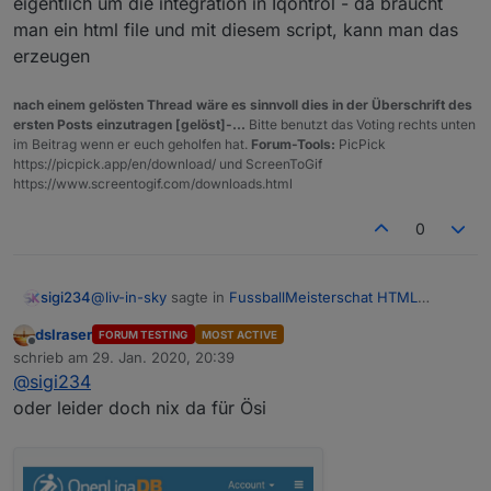
eigentlich um die integration in Iqontrol - da braucht
man ein html file und mit diesem script, kann man das
erzeugen
nach einem gelösten Thread wäre es sinnvoll dies in der Überschrift des
ersten Posts einzutragen [gelöst]-...
Bitte benutzt das Voting rechts unten
im Beitrag wenn er euch geholfen hat.
Forum-Tools:
PicPick
https://picpick.app/en/download/ und ScreenToGif
https://www.screentogif.com/downloads.html
0
@
liv-in-sky
sagte in
FussballMeisterschat HTML
sigi234
Tabelle
:
dslraser
FORUM TESTING
MOST ACTIVE
Offline
wenn du die daten hast
schrieb am
29. Jan. 2020, 20:39
zuletzt editiert von
@
sigi234
oder leider doch nix da für Ösi
Welche brauchst du als was?