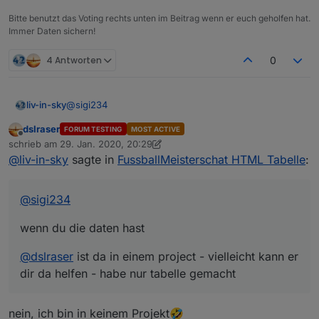
Bitte benutzt das Voting rechts unten im Beitrag wenn er euch geholfen hat.
Immer Daten sichern!
4 Antworten
0
tabelle der spielstände mit anstehenden spielen
@
sigi234
liv-in-sky
dslraser
FORUM TESTING
MOST ACTIVE
wenn du die daten hast
Offline
schrieb am
29. Jan. 2020, 20:29
zuletzt editiert von dslraser
@
liv-in-sky
sagte in
FussballMeisterschat HTML Tabelle
:
@
dslraser
ist da in einem project - vielleicht kann er
dir da helfen - habe nur tabelle gemacht
@
sigi234
sonderheit beim spielstände script:
wenn du die daten hast
bei variable
anzahlSpiele
=18 und
-------------------------------------------------------
nextComingGames
ist 9 , werden die letzten 9
----------------
abgeschlossenen spiele gezeigt und die 9
@
dslraser
ist da in einem project - vielleicht kann er
-------------------------------------------------------
nächsten anstehenden (erstes bild)
dir da helfen - habe nur tabelle gemacht
----------------
bei variable
anzahlSpiele
=9 und
es gibt auch eine andere lösung
nextComingGames
ist 0 , werden die letzten 9
ohne
script (direktes
einbinden der
abgeschlossenen spiele gezeigt - sonst nix
bundesliga-widget.de
):
siehe:
nein, ich bin in keinem Projekt🤣