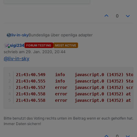
0
Bundesliga über openliga adapter
liv-in-sky
sigi234
FORUM TESTING
MOST ACTIVE
die daten kommen von hier:
Online
schrieb am
29. Jan. 2020, 20:44
https://forum.iobroker.net/topic/29506/test-adapter-
zuletzt editiert von
@
liv-in-sky
openligadb-v0-0-x
wie versprochen - hier mal eine erster entwurf - für
iqontrol
oder auch
vis
über standard html-widget
viele farben (hintegrund, schift) anpassbar
21:43:40.549	info	javascript.0 (
bitte datenpunkte angleichen, quelle (dpData) ist
21:43:40.555	info	javascript.0 (
openliga-instanz, dpVIS ist als eigener
tabelle
21:43:40.557	error	javascript.0 
datenpunkt anzulegen und im script
anzugleichen
21:43:40.558	error	javascript.0
für jede liga, muss ein script installiert werden
21:43:40.558	error	javascript.0 (
falls du die zeilen nicht in unterschiedlichen
farben willst - let farbeGeradeZeilen="000000"
eingeben
Bitte benutzt das Voting rechts unten im Beitrag wenn er euch geholfen hat.
automatisches triggern der scripts bei änderung
Immer Daten sichern!
des quelldatenpunktes (dpData)
0