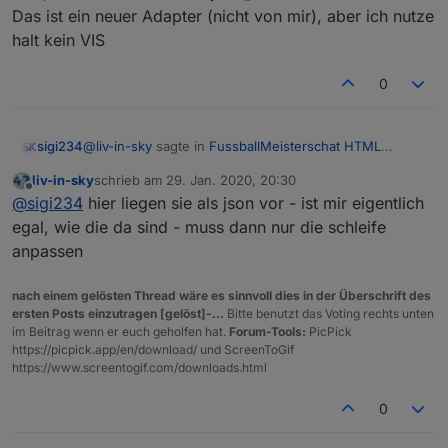
https://forum.iobroker.net/post/457248
(zweites bild)
Das ist ein neuer Adapter (nicht von mir), aber ich nutze
halt kein VIS
sonderheit beim spielstände script:
bei variable
anzahlSpiele
=18 und
0
-------------------------------------------------------
nextComingGames
ist 9 , werden die letzten 9
----------------
abgeschlossenen spiele gezeigt und die 9
-------------------------------------------------------
nächsten anstehenden (erstes bild)
@
liv-in-sky
sagte in
FussballMeisterschat HTML
sigi234
----------------
bei variable
anzahlSpiele
=9 und
Tabelle
:
es gibt auch eine andere lösung
nextComingGames
ist 0 , werden die letzten 9
ohne
script (direktes
liv-in-sky
schrieb am
29. Jan. 2020, 20:30
zuletzt editiert von
einbinden der
abgeschlossenen spiele gezeigt - sonst nix
bundesliga-widget.de
):
siehe:
Offline
wenn du die daten hast
@
sigi234
hier liegen sie als json vor - ist mir eigentlich
https://forum.iobroker.net/post/457248
(zweites bild)
egal, wie die da sind - muss dann nur die schleife
anpassen
Welche brauchst du als was?
nach einem gelösten Thread wäre es sinnvoll dies in der Überschrift des
ersten Posts einzutragen [gelöst]-...
Bitte benutzt das Voting rechts unten
im Beitrag wenn er euch geholfen hat.
Forum-Tools:
PicPick
https://picpick.app/en/download/ und ScreenToGif
https://www.screentogif.com/downloads.html
0