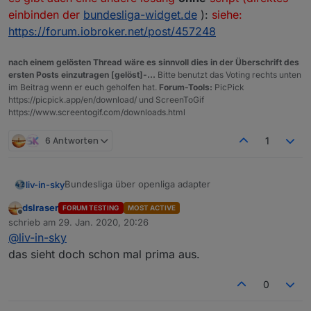
einbinden der
bundesliga-widget.de
):
siehe:
https://forum.iobroker.net/post/457248
nach einem gelösten Thread wäre es sinnvoll dies in der Überschrift des
ersten Posts einzutragen [gelöst]-...
Bitte benutzt das Voting rechts unten
im Beitrag wenn er euch geholfen hat.
Forum-Tools:
PicPick
https://picpick.app/en/download/ und ScreenToGif
https://www.screentogif.com/downloads.html
6 Antworten
1
Bundesliga über openliga adapter
liv-in-sky
dslraser
FORUM TESTING
MOST ACTIVE
die daten kommen von hier:
Offline
schrieb am
29. Jan. 2020, 20:26
https://forum.iobroker.net/topic/29506/test-adapter-
zuletzt editiert von
@
liv-in-sky
openligadb-v0-0-x
wie versprochen - hier mal eine erster entwurf - für
iqontrol
oder auch
vis
über standard html-widget
das sieht doch schon mal prima aus.
viele farben (hintegrund, schift) anpassbar
bitte datenpunkte angleichen, quelle (dpData) ist
0
openliga-instanz, dpVIS ist als eigener
tabelle
datenpunkt anzulegen und im script