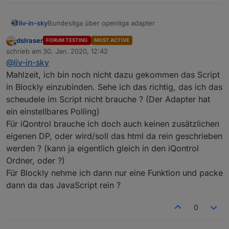
farben willst - let farbeGeradeZeilen="000000"
eingeben
Bundesliga über openliga adapter
liv-in-sky
automatisches triggern der scripts bei änderung
des quelldatenpunktes (dpData)
dslraser
FORUM TESTING
MOST ACTIVE
die daten kommen von hier:
Offline
schrieb am
30. Jan. 2020, 12:42
https://forum.iobroker.net/topic/29506/test-adapter-
zuletzt editiert von
@
liv-in-sky
openligadb-v0-0-x
wie versprochen - hier mal eine erster entwurf - für
iqontrol
oder auch
vis
über standard html-widget
Mahlzeit, ich bin noch nicht dazu gekommen das Script
viele farben (hintegrund, schift) anpassbar
in Blockly einzubinden. Sehe ich das richtig, das ich das
bitte datenpunkte angleichen, quelle (dpData) ist
scheudele im Script nicht brauche ? (Der Adapter hat
openliga-instanz, dpVIS ist als eigener
tabelle
ein einstellbares Polling)
datenpunkt anzulegen und im script
anzugleichen
Für iQontrol brauche ich doch auch keinen zusätzlichen
für jede liga, muss ein script installiert werden
eigenen DP, oder wird/soll das html da rein geschrieben
falls du die zeilen nicht in unterschiedlichen
werden ? (kann ja eigentlich gleich in den iQontrol
farben willst - let farbeGeradeZeilen="000000"
Ordner, oder ?)
eingeben
hier die spielstände
automatisches triggern der scripts bei änderung
Für Blockly nehme ich dann nur eine Funktion und packe
des quelldatenpunktes (dpData)
dann da das JavaScript rein ?
Spielstande
0
tabelle der spielstände der letzten begegnungen