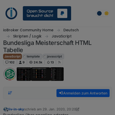
Weiter zum Inhalt
ioBroker Community Home
Deutsch
Skripten / Logik
JavaScript
Bundesliga Meisterschaft HTML
Tabelle
JavaScript
template
javascript
102
9
24.5k
13
Anmelden zum Antworten
liv-in-sky
schrieb am
29. Jan. 2020, 20:20
zuletzt editiert von liv-in-sky
7. Feb. 2020, 16:55
Offline