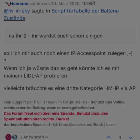
Homoran
schrieb am
20. März 2020, 11:36
aber was soll ich nun abprüfen - da string
zuletzt editiert von Homoran
Nicht stören
@
liv-in-sky
sagte in
Script fürTabelle der Batterie
datenpunkt auf "false" oder "true"
wäre es ein boolean auf false oder true
zum test: mit "true" geprüft
Zustände
:
wäre es eine zahl dann 0 oder 1
na ihr 2 - ihr werdet euch schon einigen
Spoiler
soll ich mir auch noch einen IP-Accesspoint zulegen ;-)
?
Wenn ich ja wüsste das es geht könnte ich es mit
meinem LIDL-AP probieren
vielleicht bräuchte es eine dritte Kategorie HM-IP via AP
kein Support per PN! - Fragen im Forum stellen -
Benutzt das Voting
rechts unten im Beitrag wenn er euch geholfen hat.
Das Forum freut sich über eine Spende. Benutzt dazu den
Spendenbutton oben rechts. Danke!
der Installationsfixer:
curl -fsL https://iobroker.net/fix.sh | bash -
S
2 Antworten
0