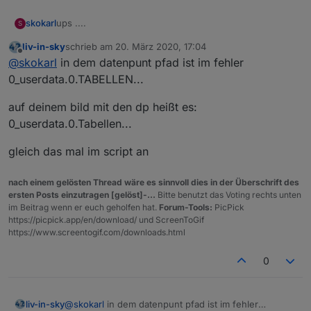
ups ....
skokarl
S
liv-in-sky
schrieb am
20. März 2020, 17:04
zuletzt editiert von
Offline
@
skokarl
in dem datenpunt pfad ist im fehler
0_userdata.0.TABELLEN...
auf deinem bild mit den dp heißt es:
0_userdata.0.Tabellen...
gleich das mal im script an
nach einem gelösten Thread wäre es sinnvoll dies in der Überschrift des
ersten Posts einzutragen [gelöst]-...
Bitte benutzt das Voting rechts unten
im Beitrag wenn er euch geholfen hat.
Forum-Tools:
PicPick
https://picpick.app/en/download/ und ScreenToGif
https://www.screentogif.com/downloads.html
0
@
skokarl
in dem datenpunt pfad ist im fehler
liv-in-sky