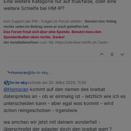
Eine weitere Kategorie nur auf true/false, oder eine
weitere Schleife bei HM-IP?
kein Support per PN! - Fragen im Forum stellen -
Benutzt das Voting
rechts unten im Beitrag wenn er euch geholfen hat.
Das Forum freut sich über eine Spende. Benutzt dazu den
Spendenbutton oben rechts. Danke!
der Installationsfixer:
curl -fsL https://iobroker.net/fix.sh | bash -
0
@
liv-in-sky
Homoran
Was ist denn realisierbarer?
liv-in-sky
schrieb am
20. März 2020, 11:50
Eine weitere Kategorie nur auf true/false, oder eine
zuletzt editiert von
Offline
@
Homoran
kommt auf den namen des lowbat
weitere Schleife bei HM-IP?
datenpnktes an - ob er einmalig ist - letztlich wie ich es
unterscheiden kann - aber egal was kommt - wird
schon reingeschoben - irgendwie
wa amchen wir jetzt mit deinem sonderfall -
überschreibt der adapter doch den lowbat wert ?