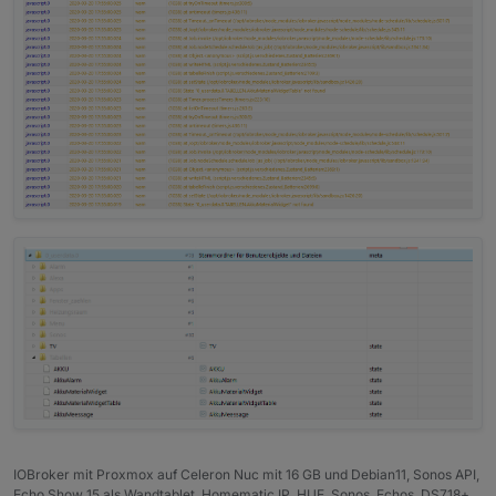
IOBroker mit Proxmox auf Celeron Nuc mit 16 GB und Debian11, Sonos API,
Echo Show 15 als Wandtablet, Homematic IP, HUE, Sonos, Echos, DS718+