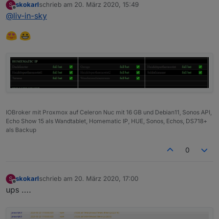
skokarl
schrieb am
20. März 2020, 15:49
S
aber was soll ich nun abprüfen - da string
zuletzt editiert von
Offline
@
liv-in-sky
datenpunkt auf "false" oder "true"
wäre es ein boolean auf false oder true
zum test: mit "true" geprüft
wäre es eine zahl dann 0 oder 1
Spoiler
IOBroker mit Proxmox auf Celeron Nuc mit 16 GB und Debian11, Sonos API,
Echo Show 15 als Wandtablet, Homematic IP, HUE, Sonos, Echos, DS718+
als Backup
0
skokarl
schrieb am
20. März 2020, 17:00
S
zuletzt editiert von
Offline
ups ....