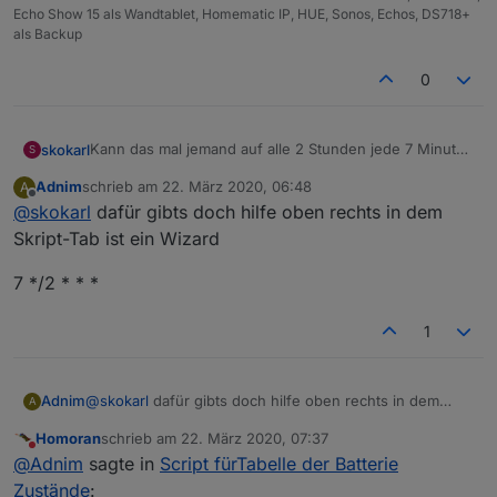
Echo Show 15 als Wandtablet, Homematic IP, HUE, Sonos, Echos, DS718+
als Backup
0
Kann das mal jemand auf alle 2 Stunden jede 7 Minute
skokarl
S
stellen ?
Adnim
schrieb am
22. März 2020, 06:48
A
Ich kriege diese geile Logik einfach nicht mehr in
zuletzt editiert von
Offline
@
skokarl
dafür gibts doch hilfe oben rechts in dem
meine Birne rein
Skript-Tab ist ein Wizard
7 */2 * * *
1
@
skokarl
dafür gibts doch hilfe oben rechts in dem
Adnim
A
Skript-Tab ist ein Wizard
Homoran
schrieb am
22. März 2020, 07:37
7 */2 * * *
zuletzt editiert von
Nicht stören
@
Adnim
sagte in
Script fürTabelle der Batterie
Zustände
: