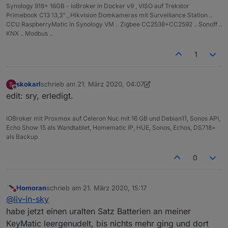
Synology 918+ 16GB - ioBroker in Docker v9 , VISO auf Trekstor
Primebook C13 13,3" , Hikvision Domkameras mit Surveillance Station ..
CCU RaspberryMatic in Synology VM .. Zigbee CC2538+CC2592 .. Sonoff ..
KNX .. Modbus ..
1
skokarl
schrieb am
21. März 2020, 04:07
S
zuletzt editiert von skokarl
Offline
edit: sry, erledigt.
IOBroker mit Proxmox auf Celeron Nuc mit 16 GB und Debian11, Sonos API,
Echo Show 15 als Wandtablet, Homematic IP, HUE, Sonos, Echos, DS718+
als Backup
0
Homoran
schrieb am
21. März 2020, 15:17
zuletzt editiert von
Nicht stören
@
liv-in-sky
habe jetzt einen uralten Satz Batterien an meiner
KeyMatic leergenudelt, bis nichts mehr ging und dort