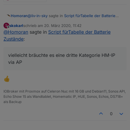
@
liv-in-sky
sagte in
Script fürTabelle der Batterie
Homoran
Zustände
:
skokarl
schrieb am
20. März 2020, 11:42
S
zuletzt editiert von
Offline
@
Homoran
sagte in
na ihr 2 - ihr werdet euch schon einigen
Script fürTabelle der Batterie
Zustände
:
soll ich mir auch noch einen IP-Accesspoint zulegen
;-) ?
vielleicht bräuchte es eine dritte Kategorie HM-IP
Wenn ich ja wüsste das es geht könnte ich es mit
vielleicht bräuchte es eine dritte Kategorie HM-IP via
via AP
meinem LIDL-AP probieren
AP
IOBroker mit Proxmox auf Celeron Nuc mit 16 GB und Debian11, Sonos API,
Echo Show 15 als Wandtablet, Homematic IP, HUE, Sonos, Echos, DS718+
als Backup
0