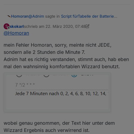
@
Adnim
sagte in
Script fürTabelle der Batterie
Homoran
Zustände
:
skokarl
schrieb am
22. März 2020, 07:48
S
zuletzt editiert von skokarl
Offline
@
Homoran
7 */2 * * *
mein Fehler Homoran, sorry, meinte nicht JEDE,
Das ist nicht
sondern alle 2 Stunden die Minute 7.
Adnim hat es richtig verstanden, stimmt auch, hab eben
@
skokarl
sagte in
Script fürTabelle der Batterie
Zustände
:
mal den wahnsinnig komfortablen Wizzard benutzt.
alle 2 Stunden
jede
7 Minute
Aber ich denke das meint
@
skokarl
Auch nicht
wirklich.
wobei genau genommen, der Text hier unter dem
Wizzard Ergebnis auch verwirrend ist.