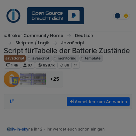
Weiter zum Inhalt
ioBroker Community Home
Deutsch
Skripten / Logik
JavaScript
Script fürTabelle der Batterie Zustände
JavaScript
javascript
monitoring
template
1.4k
67
628.1k
86
+25
Anmelden zum Antworten
na ihr 2 - ihr werdet euch schon einigen
liv-in-sky