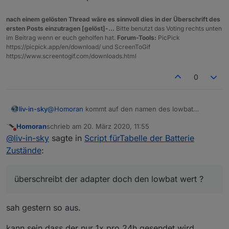
nach einem gelösten Thread wäre es sinnvoll dies in der Überschrift des
ersten Posts einzutragen [gelöst]-...
Bitte benutzt das Voting rechts unten
im Beitrag wenn er euch geholfen hat.
Forum-Tools:
PicPick
https://picpick.app/en/download/ und ScreenToGif
https://www.screentogif.com/downloads.html
0
@
Homoran
kommt auf den namen des lowbat
liv-in-sky
datenpnktes an - ob er einmalig ist - letztlich wie ich
Homoran
schrieb am
20. März 2020, 11:55
es unterscheiden kann - aber egal was kommt - wird
wa amchen wir jetzt mit deinem sonderfall -
zuletzt editiert von
Nicht stören
@
liv-in-sky
sagte in
Script fürTabelle der Batterie
schon reingeschoben - irgendwie
überschreibt der adapter doch den lowbat wert ?
Zustände
:
überschreibt der adapter doch den lowbat wert ?
sah gestern so aus.
kann sein dass der nur 1x pro 24h gesendet wird.