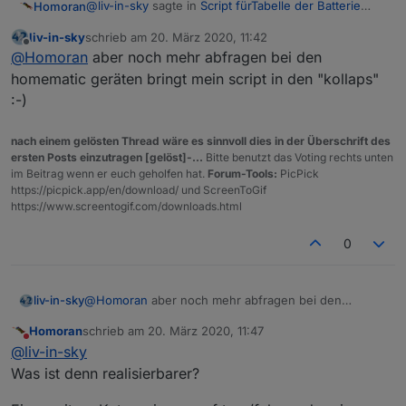
@
liv-in-sky
sagte in
Script fürTabelle der Batterie
Homoran
Zustände
:
liv-in-sky
schrieb am
20. März 2020, 11:42
zuletzt editiert von
Offline
na ihr 2 - ihr werdet euch schon einigen
@
Homoran
aber noch mehr abfragen bei den
homematic geräten bringt mein script in den "kollaps"
:-)
soll ich mir auch noch einen IP-Accesspoint zulegen
;-) ?
Wenn ich ja wüsste das es geht könnte ich es mit
vielleicht bräuchte es eine dritte Kategorie HM-IP via
nach einem gelösten Thread wäre es sinnvoll dies in der Überschrift des
meinem LIDL-AP probieren
AP
ersten Posts einzutragen [gelöst]-...
Bitte benutzt das Voting rechts unten
im Beitrag wenn er euch geholfen hat.
Forum-Tools:
PicPick
https://picpick.app/en/download/ und ScreenToGif
https://www.screentogif.com/downloads.html
0
liv-in-sky
@
Homoran
aber noch mehr abfragen bei den
homematic geräten bringt mein script in den "kollaps"
Homoran
schrieb am
20. März 2020, 11:47
:-)
zuletzt editiert von
Nicht stören
@
liv-in-sky
Was ist denn realisierbarer?