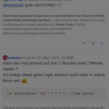
KeyMatic leergenudelt, bis nichts mehr ging und dort
Habe diese Batterien jetzt in dem ominösen BWM.
zuletzt editiert von
Offline
@
Homoran
gute nachrichten :-)
der lowbat auf leer stand.
Anscheinend ist ioBroker schlauer als die CCU.
seitdem ich dort auf number umgestellt habe
und
nach einem gelösten Thread wäre es sinnvoll dies in der Überschrift des
einen Wert eingetragen habe
scheint der
Ich Dussel bin gerade erst darauf gekommen, dies
ersten Posts einzutragen [gelöst]-...
Bitte benutzt das Voting rechts unten
Datenpunkt lowbat bei jeder Bewegungserkennung
durch Logging zu verifizieren:
im Beitrag wenn er euch geholfen hat.
Forum-Tools:
PicPick
aktualisiert zu werden.
false	true		2020-03-21 16:11:36.47
https://picpick.app/en/download/ und ScreenToGif
https://www.screentogif.com/downloads.html
4	false		2020-03-21 16:11:29.66
zwischendurch immer wieder eine Zahl eingetragen
false	true		2020-03-21 16:08:57.82
und bei der nächsten Bewegung wurde der DP
11	false		2020-03-21 16:03:53.75
0
wieder auf false gesetzt.
Jetzt hoffe ich nur noch, dass auch hier irgendwann
false	true		2020-03-21 16:02:46.35
ein true erscheint, dann ist dieses Thema erledigt
8	false		2020-03-21 16:00:27.91
false	true		2020-03-21 15:57:47.02
skokarl
schrieb am
22. März 2020, 06:46
S
zuletzt editiert von skokarl
Offline
5	false		2020-03-21 15:56:22.16
Kann das mal jemand auf alle 2 Stunden jede 7 Minute
false	true		2020-03-21 15:55:54.76
stellen ?
Ich kriege diese geile Logik einfach nicht mehr in meine
Birne rein
let
mySchedule=
" */5 * * * * "
; //jede minute
IOBroker mit Proxmox auf Celeron Nuc mit 16 GB und Debian11, Sonos API,