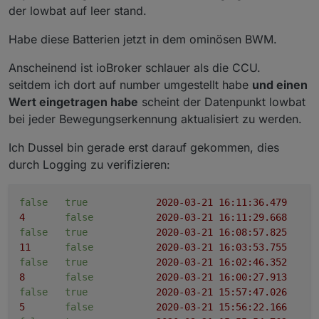
der lowbat auf leer stand.
Habe diese Batterien jetzt in dem ominösen BWM.
Anscheinend ist ioBroker schlauer als die CCU.
seitdem ich dort auf number umgestellt habe
und einen
Wert eingetragen habe
scheint der Datenpunkt lowbat
bei jeder Bewegungserkennung aktualisiert zu werden.
Ich Dussel bin gerade erst darauf gekommen, dies
durch Logging zu verifizieren:
false
true
2020-03-21 16:11:36.479
4
false
2020-03-21 16:11:29.668
false
true
2020-03-21 16:08:57.825
11
false
2020-03-21 16:03:53.755
false
true
2020-03-21 16:02:46.352
8
false
2020-03-21 16:00:27.913
false
true
2020-03-21 15:57:47.026
5
false
2020-03-21 15:56:22.166