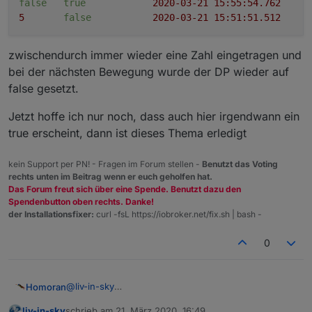
false
true
2020-03-21 15:55:54.762
5
false
2020-03-21 15:51:51.512
zwischendurch immer wieder eine Zahl eingetragen und
bei der nächsten Bewegung wurde der DP wieder auf
false gesetzt.
Jetzt hoffe ich nur noch, dass auch hier irgendwann ein
true erscheint, dann ist dieses Thema erledigt
kein Support per PN! - Fragen im Forum stellen -
Benutzt das Voting
rechts unten im Beitrag wenn er euch geholfen hat.
Das Forum freut sich über eine Spende. Benutzt dazu den
Spendenbutton oben rechts. Danke!
der Installationsfixer:
curl -fsL https://iobroker.net/fix.sh | bash -
0
@
liv-in-sky
Homoran
habe jetzt einen uralten Satz Batterien an meiner
liv-in-sky
schrieb am
21. März 2020, 16:49