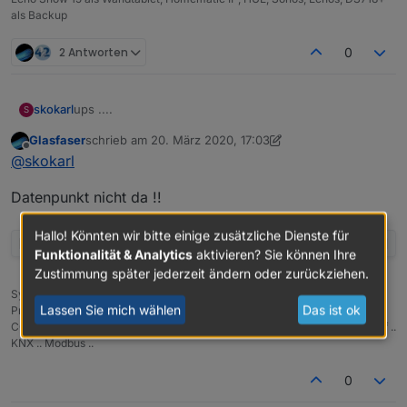
als Backup
2 Antworten
0
ups ....
skokarl
S
Glasfaser
schrieb am
20. März 2020, 17:03
zuletzt editiert von Glasfaser
Offline
@
skokarl
Datenpunkt nicht da !!
Hallo! Könnten wir bitte einige zusätzliche Dienste für
Funktionalität & Analytics
aktivieren? Sie können Ihre
Zustimmung später jederzeit ändern oder zurückziehen.
Synology 918+ 16GB - ioBroker in Docker v9 , VISO auf Trekstor
Lassen Sie mich wählen
Das ist ok
Primebook C13 13,3" , Hikvision Domkameras mit Surveillance Station ..
CCU RaspberryMatic in Synology VM .. Zigbee CC2538+CC2592 .. Sonoff ..
KNX .. Modbus ..
0