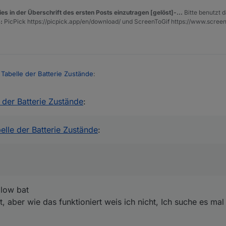
es in der Überschrift des ersten Posts einzutragen [gelöst]-...
Bitte benutzt d
:
PicPick https://picpick.app/en/download/ und ScreenToGif https://www.scree
t Tabelle der Batterie Zustände
:
e der Batterie Zustände
:
-bat - da müßten wir etwas umschreiben
 sind auch mit eingebunden
https://forum.iobroker.net/post/389578
den low bat
belle der Batterie Zustände
:
w Bat, aber wie das funktioniert weis ich nicht, Ich suche es mal
BAT
e
 low bat
t, aber wie das funktioniert weis ich nicht, Ich suche es mal