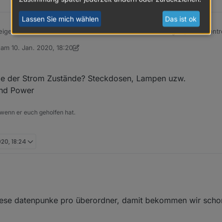
Lassen Sie mich wählen
Das ist ok
e der Sensoren-Batterie-Zustände über ein html-Widget (oder iQontrol) - angelehnt an
ps://forum.iobroker.net/topic/28021/html-table-für-vis-oder-iqontrol-js-
b am
10. Jan. 2020, 18:20
editiert von sigi234
1. Okt. 2020, 19:25
lle der Strom Zustände? Steckdosen, Lampen uzw.
und Power
 wenn er euch geholfen hat.
020, 18:24
essant ist indicator.lowbat
t Tabelle der Strom Zustände? Steckdosen, Lampen uzw.
iese datenpunke pro überordner, damit bekommen wir schon
 Volt und Power