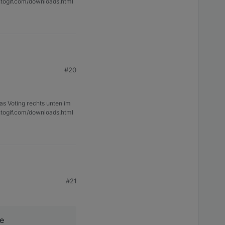
ntogif.com/downloads.html
#20
as Voting rechts unten im
ntogif.com/downloads.html
#21
e