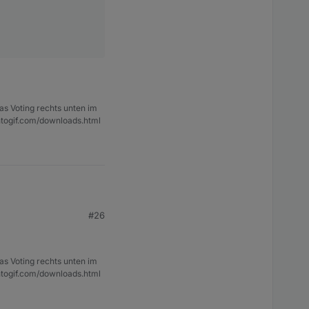
as Voting rechts unten im
ntogif.com/downloads.html
n die tabelle so
st-angelegten-
l ein popup "gefüttert"
#26
as Voting rechts unten im
ntogif.com/downloads.html