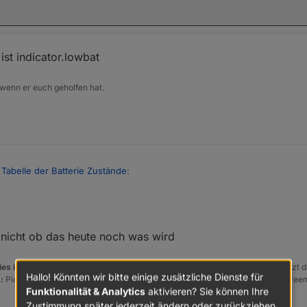
ist indicator.lowbat
 wenn er euch geholfen hat.
t Tabelle der Batterie Zustände
:
e fenstersensoren und heizungssensoren haben verschiedene pfade
 nicht ob das heute noch was wird
es in der Überschrift des ersten Posts einzutragen [gelöst]-...
Bitte benutzt d
Hallo! Könnten wir bitte einige zusätzliche Dienste für
:
PicPick https://picpick.app/en/download/ und ScreenToGif https://www.scree
Funktionalität & Analytics
aktivieren? Sie können Ihre
Zustimmung später jederzeit ändern oder zurückziehen.