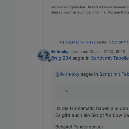
nach einem gelösten Thread wäre es sinnvoll di
Beitrag wenn er euch geholfen hat.
Forum-Tools
@
liv-in-sky
sagte in
Script mi
sigi234
liv-in-sky
schrieb am
10. Jan. 2020, 18:28
zuletzt editiert von
@
sigi234
sagte in
Script mit Tabell
@
sigi234
ok die haben low
Offline
die MaterialDesign Widgets
Ja die Homematic haben alle 
@
liv-in-sky
sagte in
Script mit Ta
export der widgets
Es gibt auch ein Skript für Lo
Beispiel Fenstersensor:
material list
hm-rpc.1.OEQ0926852.1.LOW
Als Werte gibt es true or fals
Ja die Homematic haben alle den
material table
Es gibt auch ein Skript für Low Ba
Beispiel Fenstersensor: