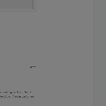
#22
as Voting rechts unten im
ntogif.com/downloads.html