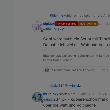
hier ein beispiel für die Anzeig
liv-in-sky
scripte für html tabellen:
htt
sigi234
schrie
FORUM TESTING
MOST ACTIVE
zuletzt 
@
liv-in-sky
Online
Cool wäre auch ein Script mit Tabe
Da habe ich viel mit Watt und Volt 
Bitte benutzt das Voting rechts unten im Beitrag
Immer Daten sichern!
2 Antworten
Letzte Antwort
10. Jan. 2
Die ID kann anders sein, inter
@
liv-in-sky
sigi234
liv-in-sky
schrieb am
10. Jan. 2020, 18:24
Cool wäre auch ein Script mi
zuletzt editiert von
@
sigi234
ok - kopiere schon mal d
Da habe ich viel mit Watt und
Offline
über die watt und volt sache