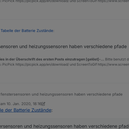
BAT
:
PicPick https://picpick.app/en/download/ und ScreenToGif https://www.scree
e
t Tabelle der Batterie Zustände
:
t. 2020, 19:15
rsensoren und heizungssensoren haben verschiedene pfade
-bat - da müßten wir etwas umschreiben
es in der Überschrift des ersten Posts einzutragen [gelöst]-...
Bitte benutzt d
den low bat
:
PicPick https://picpick.app/en/download/ und ScreenToGif https://www.scree
w Bat, aber wie das funktioniert weis ich nicht, Ich suche es mal
BAT
e
 fenstersensoren und heizungssensoren haben verschiedene pfade
b am
10. Jan. 2020, 18:16
editiert von sigi234
1. Okt. 2020, 19:18
le der Batterie Zustände
:
tersensoren und heizungssensoren haben verschiedene pfad