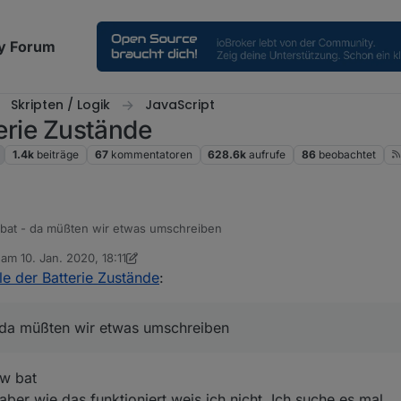
y Forum
Skripten / Logik
JavaScript
terie Zustände
1.4k
beiträge
67
kommentatoren
628.6k
aufrufe
86
beobachtet
bat - da müßten wir etwas umschreiben
b am
10. Jan. 2020, 18:11
editiert von sigi234
1. Okt. 2020, 19:14
le der Batterie Zustände
:
 da müßten wir etwas umschreiben
ow bat
 aber wie das funktioniert weis ich nicht, Ich suche es mal