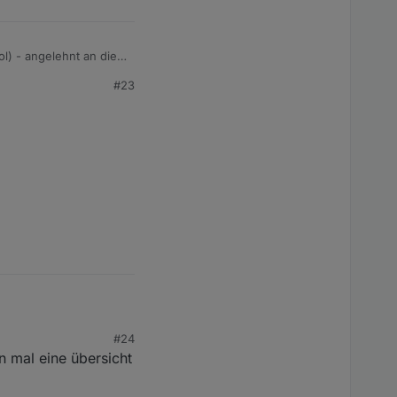
 die
und-blockly
#23
#24
 mal eine übersicht