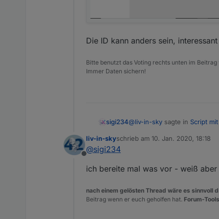
Die ID kann anders sein, interessant 
Bitte benutzt das Voting rechts unten im Beitrag
Immer Daten sichern!
@
liv-in-sky
sagte in
Script mi
sigi234
liv-in-sky
schrieb am
10. Jan. 2020, 18:18
zuletzt editiert von
@
sigi234
@
sigi234
ich nehme an, di
Offline
ich bereite mal was vor - weiß aber
nach einem gelösten Thread wäre es sinnvoll di
Beitrag wenn er euch geholfen hat.
Forum-Tools