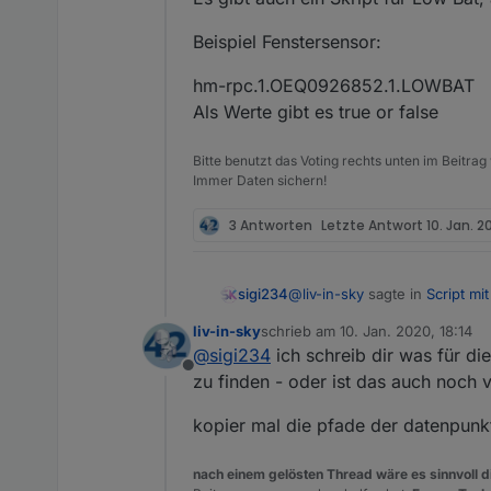
Beispiel Fenstersensor:
hm-rpc.1.OEQ0926852.1.LOWBAT
Als Werte gibt es true or false
Bitte benutzt das Voting rechts unten im Beitrag
Immer Daten sichern!
3 Antworten
Letzte Antwort
10. Jan. 2
@
liv-in-sky
sagte in
Script mi
sigi234
liv-in-sky
schrieb am
10. Jan. 2020, 18:14
zuletzt editiert von
@
sigi234
ich schreib dir was für d
@
sigi234
ok die haben low
Offline
zu finden - oder ist das auch noch 
Ja die Homematic haben alle 
kopier mal die pfade der datenpunk
Es gibt auch ein Skript für Lo
Beispiel Fenstersensor:
nach einem gelösten Thread wäre es sinnvoll di