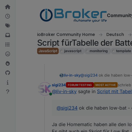
Weiter zum Inhalt
Communit
ioBroker Community Home
Deutsch
Script fürTabelle der Bat
JavaScript
javascript
monitoring
template
liv-in-sky
@
sigi234
ok die haben low-
sigi234
schrie
FORUM TESTING
MOST ACTIVE
zuletzt 
@
liv-in-sky
sagte in
Script mit Tabel
Online
@
sigi234
ok die haben low-bat -
Ja die Homematic haben alle den l
Es gibt auch ein Skript für Low Bat,