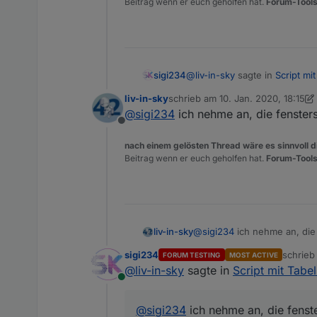
Beitrag wenn er euch geholfen hat.
hm-rpc.1.OEQ0926852.1.LOW
Forum-Tools
Als Werte gibt es true or fals
@
liv-in-sky
sagte in
Script mi
sigi234
liv-in-sky
schrieb am
10. Jan. 2020, 18:15
zuletzt editiert von liv-in-sky
1. Ok
@
sigi234
ich nehme an, die fenste
@
sigi234
ok die haben low
Offline
nach einem gelösten Thread wäre es sinnvoll di
Ja die Homematic haben alle 
Beitrag wenn er euch geholfen hat.
Forum-Tools
Es gibt auch ein Skript für Lo
Beispiel Fenstersensor:
hm-rpc.1.OEQ0926852.1.LOW
Als Werte gibt es true or fals
liv-in-sky
@
sigi234
ich nehme an, die
sigi234
schrie
FORUM TESTING
MOST ACTIVE
zuletzt 
@
liv-in-sky
sagte in
Script mit Tabel
Online
@
sigi234
ich nehme an, die fens