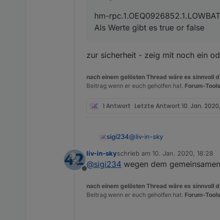
tabelle mit anderer fa
hm-rpc.1.OEQ0926852.1.LOWBA
Als Werte gibt es true or false
Spoiler
zur sicherheit - zeig mit noch ein o
die javascript adapter version
nach einem gelösten Thread wäre es sinnvoll di
Beitrag wenn er euch geholfen hat.
Forum-Tools
anzulegen und in d
1 Antwort
Letzte Antwort
10. Jan. 2020,
ein datenpunkt für die
wie legt man einen datenpu
einstellen, dass sie in
datenpunkt)- ein html 
@
liv-in-sky
sigi234
werden und als anzeig
Script zum download bzw. 
ein datenpunkt für die 
liv-in-sky
schrieb am
10. Jan. 2020, 18:28
Cool wäre auch ein Script mi
ein datenpunkt für eine
zuletzt editiert von
@
sigi234
wegen dem gemeinsamen 
Da habe ich viel mit Watt und
Spoiler
Offline
nach einem gelösten Thread wäre es sinnvoll di
bisher integriert
Beitrag wenn er euch geholfen hat.
Forum-Tools