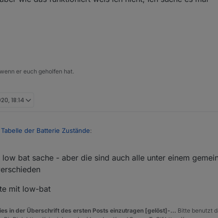
 wenn er euch geholfen hat.
020, 18:14
t Tabelle der Batterie Zustände
:
ie low bat sache - aber die sind auch alle unter einem gem
-bat - da müßten wir etwas umschreiben
verschieden
den low bat
te mit low-bat
w Bat, aber wie das funktioniert weis ich nicht, Ich suche es mal
es in der Überschrift des ersten Posts einzutragen [gelöst]-...
Bitte benutzt d