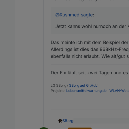
@
Rushmed
sagte
:
Jetzt kanns wohl nurnoch an der 
Das meinte ich mit dem Beispiel de
Allerdings ist dies das 868kHz-Freq
ebenfalls nicht erlaubt. Wie alt/gut 
Der Fix läuft seit zwei Tagen und e
LG SBorg (
SBorg auf GitHub
)
Projekte:
Lebensmittelwarnung.de
|
WLAN-Wette
SBorg
@
Rushmed
sagte
: