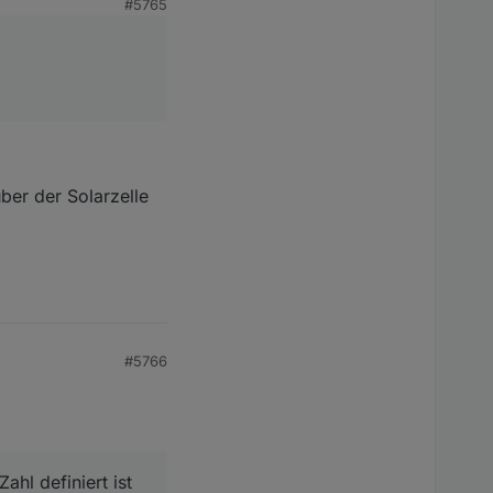
#5765
 usw.
 Allerdings ist dies
erlaubt. Wie alt/gut
ber der Solarzelle
#5766
ahl definiert ist