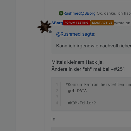
Rushmed
@
SBorg
Ok, danke. Ich hab'
R
Kann ich irgendwie nachvo
SBorg
wrote o
FORUM TESTING
MOST ACTIVE
last edit
@
Rushmed
sagte
:
Offline
Kann ich irgendwie nachvollzieh
Mittels kleinem Hack ja.
Ändere in der "sh" mal bei ~#251
#Kommunikation herstellen un
  get_DATA
#KOM-Fehler?
in