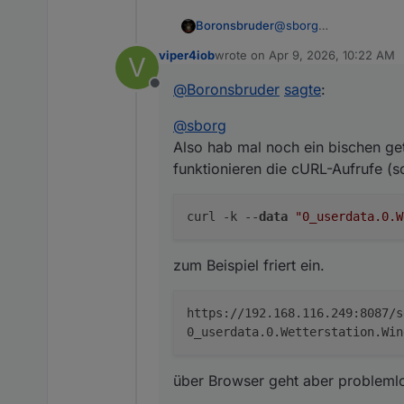
@
sborg
Boronsbruder
Also hab mal noch ein 
viper4iob
wrote on
Apr 9, 2026, 10:22 AM
V
cURL-Aufrufe (so) nich
last edited by
@
Boronsbruder
sagte
:
Offline
zum Beispiel friert ein.
@
sborg
Also hab mal noch ein bischen get
über Browser geht abe
funktionieren die cURL-Aufrufe (s
Und das coolste ist, da
Nach dem ich die Authe
curl -k --
data
"0_userdata.0.W
3.6.1 lief die Fehler au
Aber sonst scheint bei 
zum Beispiel friert ein.
https://192.168.116.249:8087/s
0_userdata.0.Wetterstation.Win
über Browser geht aber probleml