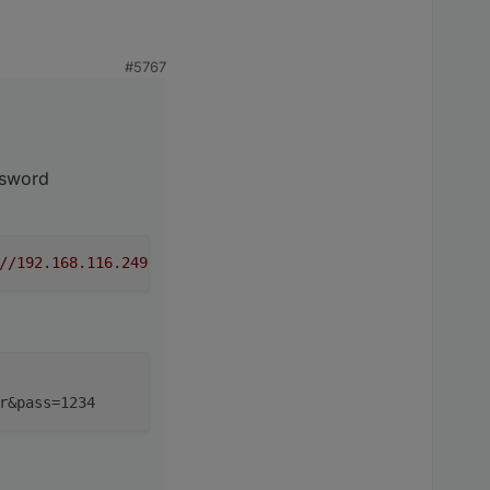
word funktionieren die
#5767
ssword
-Service der noch auf
//192.168.116.249:8087/setBulk?user=meinuser&pass=1234"
r&pass=1234