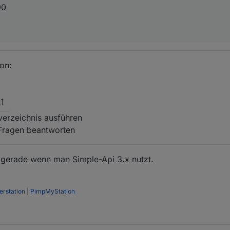
90
on:
.1
sverzeichnis ausführen
Fragen beantworten
gerade wenn man Simple-Api 3.x nutzt.
rstation
|
PimpMyStation