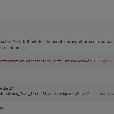
bischen getestet. Ab 3.0.6 mit der Authentifizierung über user und pass
t mehr.
estet. Ab 3.0.6 mit der Authentifizierung über user und pa
r problemlos.
o) nicht mehr.
 friert anscheinend die gesamte SimpleApi ein.
nifizierung deaktiviert hab, sind nämlich von meinem 2. "Wettersation"
etterstation.Windrichtung_Text_10min=S&ack=true"
"HTTPS:
fgetaucht. Davor passierte einfach nix...
mir die 3.6.2 mit Simple 3.0.7 zu laufen.
etBulk?
drichtung_Text_10min=S&ack=
true
&prettyPrint&user=meinuse
os.