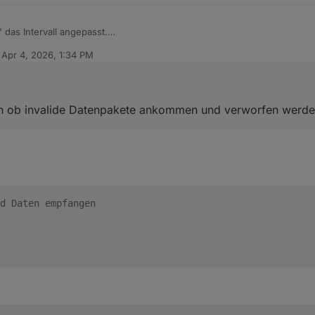
 das Intervall angepasst.
llziehen ob invalide Datenpakete ankommen und verworfen werden?
n
Apr 4, 2026, 1:34 PM
ed by
en ob invalide Datenpakete ankommen und verworfen werd
d Daten empfangen