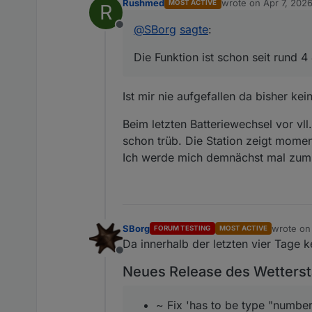
Rushmed
wrote on
Apr 7, 202
MOST ACTIVE
R
last edited by
Vll. wäre es eine Überlegung
Die Funktion ist schon seit ru
@
SBorg
sagte
:
So lange wird auch der Start d
Offline
Außerdem wird stündlich gepush
@
Rushmed
sagte
:
Die Funktion ist schon seit rund 
Der "Hack" fügt lediglich noc
Das meinte ich mit dem Beispie
Jetzt kanns wohl nurnoch an
das 868kHz-Frequenzband. Da so
Ist mir nie aufgefallen da bisher kei
sind denn deine Batterien? Sola
Beim letzten Batteriewechsel vor vll
Der Fix läuft seit zwei Tagen
schon trüb. Die Station zeigt momen
Ich werde mich demnächst mal zum 
SBorg
wrote o
FORUM TESTING
MOST ACTIVE
last edit
Da innerhalb der letzten vier Tage k
Offline
Neues Release des Wetterst
~ Fix 'has to be type "number"