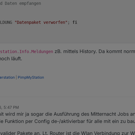
d Daten empfangen
LDUNG 
"Datenpaket verworfen"
; 
fi
zB. mittels History. Da kommt norm
station.Info.Meldungen
noch läuft.
rstation
|
PimpMyStation
6, 5:47 PM
t wird mir ja sogar die Ausführung des Mitternacht Jobs a
e Funktion per Config de-/aktivierbar für alle mit ein zu ba
valider Pakete an. Lt. Router ist die Wlan Verbindung zur W