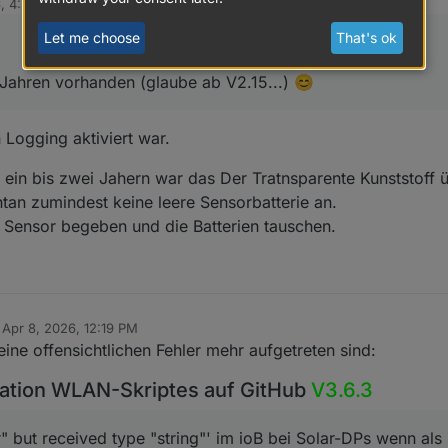
6, 4:33 PM
 wert die Funktion per Config de-/aktivierbar für alle mit ein zu bauen.
nd 4 Jahren vorhanden (glaube ab V2.15...)
Let me choose
That's ok
es Skriptes dort angezeigt, Ausführung des Mitternachtjobs, ggf. Fehler
t ob das Skript noch "lebt".
4 Jahren vorhanden (glaube ab V2.15...) 😊
h hinzu wann ein Paket verworfen wurde.
l der Wärmepumpe. Du hast nix gemacht und plötzlich geht es nicht mehr.
 der Verbindung Station <> Sensor liegen.
llte nichts stören und sukzessiver Datenverkehr ist da ebenfalls nicht 
n Logging aktiviert war.
rzelle blind?
. ein bis zwei Jahern war das Der Tratnsparente Kunststoff ü
 und es herrscht Ruhe. Dürfte also vor dem WE noch released werden.
tan zumindest keine leere Sensorbatterie an.
Sensor begeben und die Batterien tauschen.
n
Apr 8, 2026, 12:19 PM
ed by
eine offensichtlichen Fehler mehr aufgetreten sind:
ation WLAN-Skriptes auf GitHub
V3.6.3
 but received type "string"' im ioB bei Solar-DPs wenn als Z