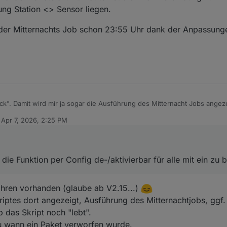
ng Station <> Sensor liegen.
rn der Mitternachts Job schon 23:55 Uhr dank der Anpassung
k". Damit wird mir ja sogar die Ausführung des Mitternacht Jobs angeze
g wert die Funktion per Config de-/aktivierbar für alle mit ein zu bauen.
n
Apr 7, 2026, 2:25 PM
bzgl. invalider Pakete an. Lt. Router ist die Wlan Verbindung zur WS ex
ed by
dung Station <> Sensor liegen.
te gestern der Mitternachts Job schon 23:55 Uhr dank der Anpassungen.
die Funktion per Config de-/aktivierbar für alle mit ein zu 
Jahren vorhanden (glaube ab V2.15...)
riptes dort angezeigt, Ausführung des Mitternachtjobs, ggf.
 das Skript noch "lebt".
zu wann ein Paket verworfen wurde.