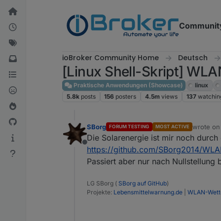
Skip to content
Communit
ioBroker Community Home
Deutsch
[Linux Shell-Skript] WLA
Praktische Anwendungen (Showcase)
linux
5.8k
posts
156
posters
4.5m
views
137
watchin
SBorg
wrote o
FORUM TESTING
MOST ACTIVE
last edit
Die Solarenergie ist mir noch durch
Offline
https://github.com/SBorg2014/WLAN
Passiert aber nur nach Nullstellung 
LG SBorg (
SBorg auf GitHub
)
Projekte:
Lebensmittelwarnung.de
|
WLAN-Wette