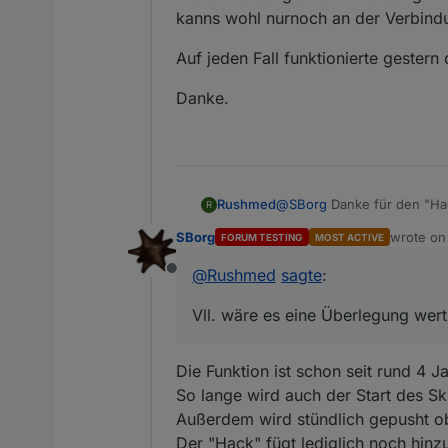
kanns wohl nurnoch an der Verbindu
Auf jeden Fall funktionierte geste
Danke.
@
SBorg
Danke für den "Hac
Rushmed
R
Vll. wäre es eine Überlegun
SBorg
wrote o
FORUM TESTING
MOST ACTIVE
In den Meldungen kam nicht 
last edit
wohl nurnoch an der Verbin
@
Rushmed
sagte
:
Offline
Auf jeden Fall funktionier
Vll. wäre es eine Überlegung wert 
Danke.
Die Funktion ist schon seit rund 4 
So lange wird auch der Start des Sk
Außerdem wird stündlich gepusht ob
Der "Hack" fügt lediglich noch hin