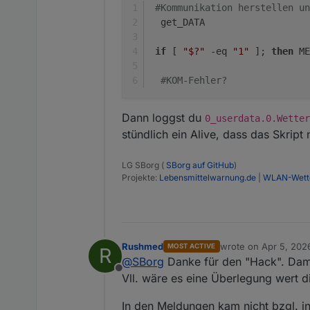
#Kommunikation herstellen un
  get_DATA
if
 [ 
"$?"
 -eq 
"1"
 ]; 
then
 ME
#KOM-Fehler?
Dann loggst du
0_userdata.0.Wetter
stündlich ein Alive, dass das Skript 
LG SBorg (
SBorg auf GitHub
)
Projekte:
Lebensmittelwarnung.de
|
WLAN-Wette
Rushmed
wrote on
Apr 5, 202
MOST ACTIVE
R
last edited by
@
SBorg
Danke für den "Hack". Dami
Offline
Vll. wäre es eine Überlegung wert di
In den Meldungen kam nicht bzgl. in