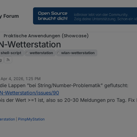
y Forum
Praktische Anwendungen (Showcase)
N-Wetterstation
shell-script
wetterstation
wlan-wetterstation
g
n
Apr 4, 2026, 1:25 PM
ed by
 die Lappen "bei String/Number-Problematik" geflutscht:
-Wetterstation/issues/90
bis der Wert >=1 ist, also so 20-30 Meldungen pro Tag. Fix l
rstation
|
PimpMyStation