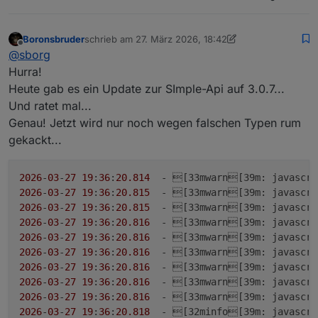
Boronsbruder
schrieb am
27. März 2026, 18:42
zuletzt editiert von Boronsbruder
Offline
@
sborg
Hurra!
Heute gab es ein Update zur SImple-Api auf 3.0.7...
Und ratet mal...
Genau! Jetzt wird nur noch wegen falschen Typen rum
gekackt...
2026
-
03
-
27
19
:
36
:
20.814
  - [33mwarn[39
m
: javascri
2026
-
03
-
27
19
:
36
:
20.815
  - [33mwarn[39
m
: javascri
2026
-
03
-
27
19
:
36
:
20.815
  - [33mwarn[39
m
: javascri
2026
-
03
-
27
19
:
36
:
20.816
  - [33mwarn[39
m
: javascri
2026
-
03
-
27
19
:
36
:
20.816
  - [33mwarn[39
m
: javascri
2026
-
03
-
27
19
:
36
:
20.816
  - [33mwarn[39
m
: javascri
2026
-
03
-
27
19
:
36
:
20.816
  - [33mwarn[39
m
: javascri
2026
-
03
-
27
19
:
36
:
20.816
  - [33mwarn[39
m
: javascri
2026
-
03
-
27
19
:
36
:
20.816
  - [33mwarn[39
m
: javascri
2026
-
03
-
27
19
:
36
:
20.818
  - [32minfo[39
m
: javascri