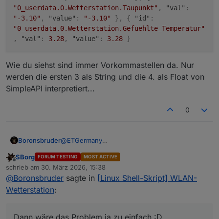
0.762

"0_userdata.0.Wetterstation.Taupunkt"
,
"val"
:
"-3.10"
,
"value"
:
"-3.10"
}
,
{
"id"
:
"0_userdata.0.Wetterstation.Gefuehlte_Temperatur"
,
"val"
:
3.28
,
"value"
:
3.28
}
Wie du siehst sind immer Vorkommastellen da. Nur
werden die ersten 3 als String und die 4. als Float von
SimpleAPI interpretiert...
0
@
ETGermany
Boronsbruder
Dann wäre das Problem ja zu einfach :D
SBorg
FORUM TESTING
MOST ACTIVE
Offline
schrieb am
30. März 2026, 15:38
zuletzt editiert von
Wie du siehst sind immer Vorkommastellen da.
@
Boronsbruder
sagte in
[Linux Shell-Skript] WLAN-
Nur werden die ersten 3 als String und die 4. als
Wetterstation
:
Float von SimpleAPI interpretiert...
Dann wäre das Problem ja zu einfach :D