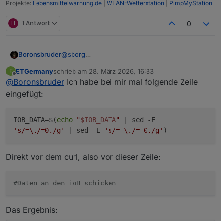
Projekte:
Lebensmittelwarnung.de
|
WLAN-Wetterstation
|
PimpMyStation
H
1 Antwort
0
@
sborg
Boronsbruder
Hinweis: so wie es aussieht werden noch Daten
ETGermany
schrieb am
28. März 2026, 16:33
E
ohne führende Null gesendet:
{ "id":
zuletzt editiert von
Offline
@
Boronsbruder
Ich habe bei mir mal folgende Zeile
"0_userdata.0.Wetterstation.Regen_Woc
he", "val": ".787", "value": ".787" }
eingefügt:
IOB_DATA=$(
echo
"
$IOB_DATA
"
| sed -E
's/=\./=0./g'
| sed -E
's/=-\./=-0./g'
)
Direkt vor dem curl, also vor dieser Zeile:
#Daten an den ioB schicken
Das Ergebnis: