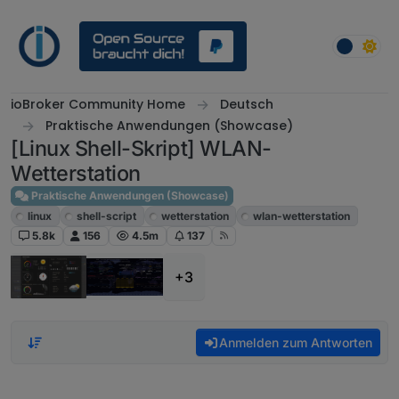
Weiter zum Inhalt
ioBroker Community Home
Deutsch
Praktische Anwendungen (Showcase)
[Linux Shell-Skript] WLAN-
Wetterstation
Praktische Anwendungen (Showcase)
linux
shell-script
wetterstation
wlan-wetterstation
5.8k
156
4.5m
137
+3
Anmelden zum Antworten