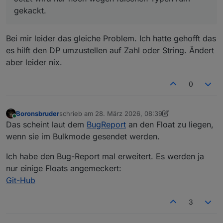
2026-03-27 19:36:20.816  - [33mwarn[39
gekackt.
2026-03-27 19:36:20.816  - [33mwarn[39
2026-03-27 19:36:20.816  - [33mwarn[39
2026-03-27 19:36:20.818  - [32minfo[39
Bei mir leider das gleiche Problem. Ich hatte gehofft das
2026-03-27 19:36:20.823  - [32minfo[39
es hilft den DP umzustellen auf Zahl oder String. Ändert
2026-03-27 19:36:20.828  - [32minfo[39
aber leider nix.
2026-03-27 19:36:20.841  - [32minfo[39
2026-03-27 19:36:20.857  - [32minfo[39
2026-03-27 19:36:35.108  - [32minfo[39
0
2026-03-27 19:36:35.110  - [32minfo[39
2026-03-27 19:36:35.112  - [32minfo[39
2026-03-27 19:36:35.120  - [32minfo[39
Boronsbruder
schrieb am
28. März 2026, 08:39
zuletzt editiert von Boronsbruder
2026-03-27 19:36:35.123  - [32minfo[39
Online
Das scheint laut dem
BugReport
an den Float zu liegen,
wenn sie im Bulkmode gesendet werden.
Ich habe den Bug-Report mal erweitert. Es werden ja
nur einige Floats angemeckert:
Git-Hub
3