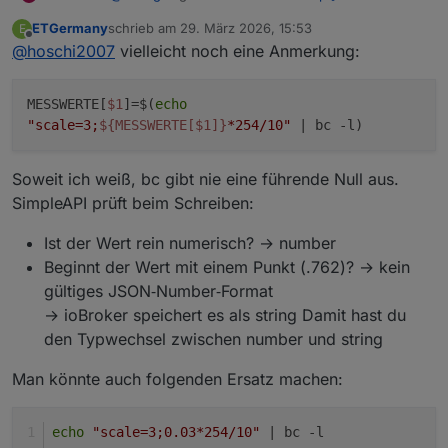
Wetterstation
:
behandelt. Muss ich mir mal anschauen, ob es einfach
ETGermany
schrieb am
29. März 2026, 15:53
E
möglich ist den String in Text und Zahl aufzuteilen.
zuletzt editiert von
Offline
@
hoschi2007
vielleicht noch eine Anmerkung:
Müsste eigentlich auch ggf. Windstärke
betreffen?
ja, u.a. auch die Windstärke ist ohne führende 0
MESSWERTE[
$1
]=$(
echo
"scale=3;
${MESSWERTE[$1]}
*254/10"
| bc -l)
Soweit ich weiß, bc gibt nie eine führende Null aus.
SimpleAPI prüft beim Schreiben:
Ist der Wert rein numerisch? → number
Beginnt der Wert mit einem Punkt (.762)? → kein
gültiges JSON‑Number‑Format
→ ioBroker speichert es als string Damit hast du
den Typwechsel zwischen number und string
Man könnte auch folgenden Ersatz machen:
echo
"scale=3;0.03*254/10"
 | bc -l