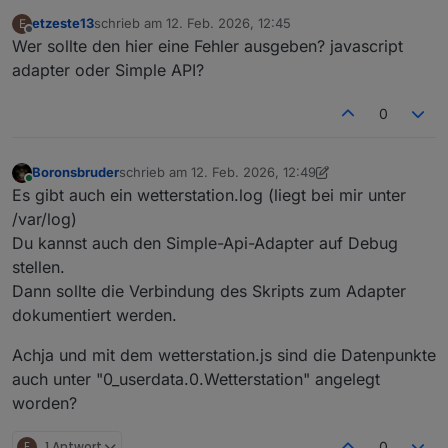
etzeste13
schrieb am
12. Feb. 2026, 12:45
E
zuletzt editiert von
Offline
Wer sollte den hier eine Fehler ausgeben? javascript
adapter oder Simple API?
0
Boronsbruder
schrieb am
12. Feb. 2026, 12:49
zuletzt editiert von Boronsbruder
2. Dez. 2026, 13:5
Online
Es gibt auch ein wetterstation.log (liegt bei mir unter
/var/log)
Du kannst auch den Simple-Api-Adapter auf Debug
stellen.
Dann sollte die Verbindung des Skripts zum Adapter
dokumentiert werden.
Achja und mit dem wetterstation.js sind die Datenpunkte
auch unter "0_userdata.0.Wetterstation" angelegt
worden?
E
1 Antwort
0