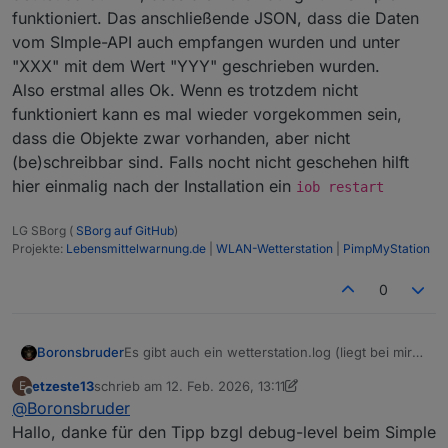
funktioniert. Das anschließende JSON, dass die Daten
vom SImple-API auch empfangen wurden und unter
"XXX" mit dem Wert "YYY" geschrieben wurden.
Also erstmal alles Ok. Wenn es trotzdem nicht
funktioniert kann es mal wieder vorgekommen sein,
dass die Objekte zwar vorhanden, aber nicht
(be)schreibbar sind. Falls nocht nicht geschehen hilft
hier einmalig nach der Installation ein
iob restart
LG SBorg (
SBorg auf GitHub
)
Projekte:
Lebensmittelwarnung.de
|
WLAN-Wetterstation
|
PimpMyStation
0
Es gibt auch ein wetterstation.log (liegt bei mir
Boronsbruder
unter /var/log)
etzeste13
schrieb am
12. Feb. 2026, 13:11
E
Du kannst auch den Simple-Api-Adapter auf
Achja und mit dem wetterstation.js sind die
zuletzt editiert von etzeste13
2. Dez. 2026, 14:20
Offline
@
Boronsbruder
Debug stellen.
Datenpunkte auch unter
Dann sollte die Verbindung des Skripts zum
"0_userdata.0.Wetterstation" angelegt worden?
Hallo, danke für den Tipp bzgl debug-level beim Simple
Adapter dokumentiert werden.