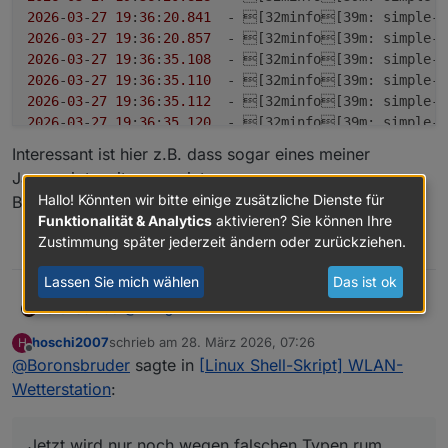
2026
-
03
-
27
19
:
36
:
20.841
  - [32minfo[39
m
: simple-a
2026
-
03
-
27
19
:
36
:
20.857
  - [32minfo[39
m
: simple-a
2026
-
03
-
27
19
:
36
:
35.108
  - [32minfo[39
m
: simple-a
2026
-
03
-
27
19
:
36
:
35.110
  - [32minfo[39
m
: simple-a
2026
-
03
-
27
19
:
36
:
35.112
  - [32minfo[39
m
: simple-a
2026
-
03
-
27
19
:
36
:
35.120
  - [32minfo[39
m
: simple-a
2026
-
03
-
27
19
:
36
:
35.123
  - [32minfo[39
m
: simple-a
Interessant ist hier z.B. dass sogar eines meiner
2026
-
03
-
27
19
:
36
:
35.131
  - [32minfo[39
m
: simple-a
Javascripts mit rum weint...
Hallo! Könnten wir bitte einige zusätzliche Dienste für
Bin jetzt mal wieder zurrück auf die 2.8.0
Funktionalität & Analytics
aktivieren? Sie können Ihre
Zustimmung später jederzeit ändern oder zurückziehen.
2
Lassen Sie mich wählen
Das ist ok
@
sborg
Boronsbruder
Hurra!
hoschi2007
schrieb am
28. März 2026, 07:26
H
Heute gab es ein Update zur SImple-Api auf
2026-03-27 19:36:20.814  - [33mwarn[39
zuletzt editiert von
Offline
@
Boronsbruder
sagte in
[Linux Shell-Skript] WLAN-
3.0.7...
2026-03-27 19:36:20.815  - [33mwarn[39
Interessant ist hier z.B. dass sogar eines meiner
Und ratet mal...
2026-03-27 19:36:20.815  - [33mwarn[39
Wetterstation
:
Javascripts mit rum weint...
Genau! Jetzt wird nur noch wegen falschen
2026-03-27 19:36:20.816  - [33mwarn[39
Bin jetzt mal wieder zurrück auf die 2.8.0
Typen rum gekackt...
2026-03-27 19:36:20.816  - [33mwarn[39
Jetzt wird nur noch wegen falschen Typen rum
2026-03-27 19:36:20.816  - [33mwarn[39