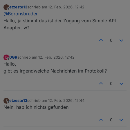
Wetterstation
:
etzeste13
schrieb am
12. Feb. 2026, 12:42
E
zuletzt editiert von
Offline
@
Boronsbruder
ip vom Restapi hab manuell verändert, aber
die stimmt
Hallo, ja stimmt das ist der Zugang vom Simple API
Ist die IP 192.168.1.80:8087 vom SIMPLE-Api-
Adapter. vG
Adapter?
0
DGR
schrieb am
12. Feb. 2026, 12:42
D
zuletzt editiert von
Offline
Hallo,
gibt es irgendwelche Nachrichten im Protokoll?
0
etzeste13
schrieb am
12. Feb. 2026, 12:44
E
zuletzt editiert von
Offline
Nein, hab ich nichts gefunden
0