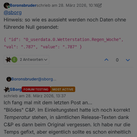
Boronsbruder
schrieb am
28. März 2026, 10:16
zuletzt editiert von Boronsbruder
Online
@
sborg
Hinweis: so wie es aussieht werden noch Daten ohne
führende Null gesendet:
{ "id": "0_userdata.0.Wetterstation.Regen_Woche",
"val": ".787", "value": ".787" }
E
2 Antworten
0
@
sborg
Boronsbruder
Hinweis: so wie es aussieht werden noch Daten
SBorg
FORUM TESTING
MOST ACTIVE
ohne führende Null gesendet:
{ "id":
Offline
schrieb am
28. März 2026, 13:37
"0_userdata.0.Wetterstation.Regen_Woc
zuletzt editiert von
Ich fang mal mit dem letzten Post an...
he", "val": ".787", "value": ".787" }
"Blödes" C&P. Im Einleitungstext hatte ich noch korrekt
Temperatur
stehen, in sämtlichen Release-Texten dank
C&P es dann beim Original vergessen. Ich habe nur die
Temps gefixt, aber eigentlich sollte es schon einheitlich