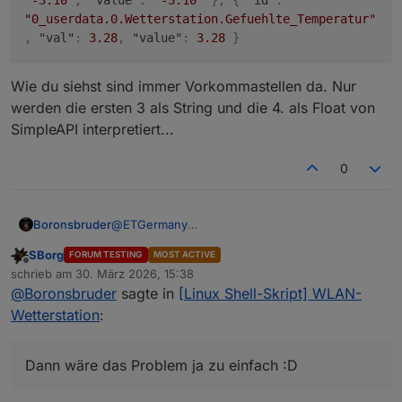
"0_userdata.0.Wetterstation.Gefuehlte_Temperatur"
,
"val"
:
3.28
,
"value"
:
3.28
}
Wie du siehst sind immer Vorkommastellen da. Nur
werden die ersten 3 als String und die 4. als Float von
SimpleAPI interpretiert...
0
@
ETGermany
Boronsbruder
Dann wäre das Problem ja zu einfach :D
SBorg
FORUM TESTING
MOST ACTIVE
Offline
schrieb am
30. März 2026, 15:38
zuletzt editiert von
Wie du siehst sind immer Vorkommastellen da.
@
Boronsbruder
sagte in
[Linux Shell-Skript] WLAN-
Nur werden die ersten 3 als String und die 4. als
Wetterstation
:
Float von SimpleAPI interpretiert...
Dann wäre das Problem ja zu einfach :D