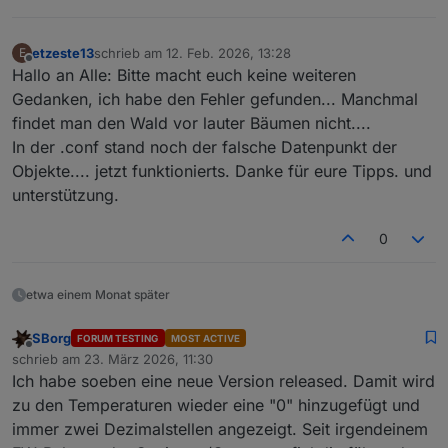
etzeste13
schrieb am
12. Feb. 2026, 13:28
E
zuletzt editiert von
Offline
Hallo an Alle: Bitte macht euch keine weiteren
Gedanken, ich habe den Fehler gefunden... Manchmal
findet man den Wald vor lauter Bäumen nicht....
In der .conf stand noch der falsche Datenpunkt der
Objekte.... jetzt funktionierts. Danke für eure Tipps. und
unterstützung.
0
etwa einem Monat später
SBorg
FORUM TESTING
MOST ACTIVE
Offline
schrieb am
23. März 2026, 11:30
zuletzt editiert von
Ich habe soeben eine neue Version released. Damit wird
zu den Temperaturen wieder eine "0" hinzugefügt und
immer zwei Dezimalstellen angezeigt. Seit irgendeinem