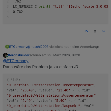
.762
LC_NUMERIC=C 
printf
"%.3f"
"
$(echo 
"scale=3;0.03*
0.762
0
@
hoschi2007
vielleicht noch eine Anmerkung:
ETGermany
E
Boronsbruder
schrieb am
29. März 2026, 16:28
zuletzt editiert von
Online
@
ETGermany
Soweit ich weiß, bc gibt nie eine führende Null
Dann wäre das Problem ja zu einfach :D
aus. SimpleAPI prüft beim Schreiben:
Ist der Wert rein numerisch? → number
Man könnte auch folgenden Ersatz machen:
Beginnt der Wert mit einem Punkt (.762)? →
{
"id"
:
kein gültiges JSON‑Number‑Format
"0_userdata.0.Wetterstation.Innentemperatur"
,
→ ioBroker speichert es als string Damit hast
echo "scale=3;0.03*254/10" | bc -l

"val"
:
"23.40"
,
"value"
:
"23.40"
}
,
{
"id"
:
du den Typwechsel zwischen number und
.762

"0_userdata.0.Wetterstation.Aussentemperatur"
,
string
LC_NUMERIC=C printf "%.3f" "$(echo "scale=
"val"
:
"5.40"
,
"value"
:
"5.40"
}
,
{
"id"
:
0.762

"0_userdata.0.Wetterstation.Taupunkt"
,
"val"
:
"-3.10"
,
"value"
:
"-3.10"
}
,
{
"id"
: