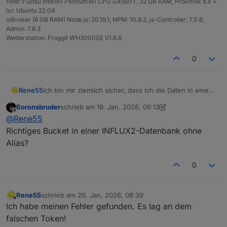
Host: Fujitsu Intel(R) Pentium(R) CPU G4560T, 32 GB RAM, Proxmox 8.x +
lxc Ubuntu 22.04
ioBroker (8 GB RAM) Node.js: 20.19.1, NPM: 10.8.2, js-Controller: 7.0.6,
Admin: 7.6.3
Wetterstation: Froggit WH3000SE V1.6.6
0
Rene55
Ich bin mir ziemlich sicher, dass ich die Daten in einer
InfluxDB habe. Ich gehe davon aus, dass die
Boronsbruder
schrieb am
19. Jan. 2026, 06:13
Grundlage dafür aus
zuletzt editiert von Boronsbruder
Offline
@
Rene55
"0_userdata.0.Wetterstation.Aussentemperatur"
stammt. Die Werte sind jedenfalls durchgängig da.
Richtiges Bucket in einer INFLUX2-Datenbank ohne
Aber irgendwo klemmt es noch.
Alias?
0
Rene55
schrieb am
20. Jan. 2026, 08:39
zuletzt editiert von
Offline
Ich habe meinen Fehler gefunden. Es lag an dem
falschen Token!