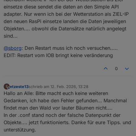
einsetze diese sendet die daten an den Simple API
adapter. Nur wenn ich bei der Wetterstation als ZIEL-IP
den neuen RasPi einsetze landen die Daten jeweiligen
Objekten.... obwohl die Datensätze natürlich angelegt
sind...
@
sborg
: Den Restart muss ich noch versuchen.....
EDIT: Restart vom IOB bringt keine veränderung
0
etzeste13
schrieb am
12. Feb. 2026, 13:28
E
zuletzt editiert von
Offline
Hallo an Alle: Bitte macht euch keine weiteren
Gedanken, ich habe den Fehler gefunden... Manchmal
findet man den Wald vor lauter Bäumen nicht....
In der .conf stand noch der falsche Datenpunkt der
Objekte.... jetzt funktionierts. Danke für eure Tipps. und
unterstützung.