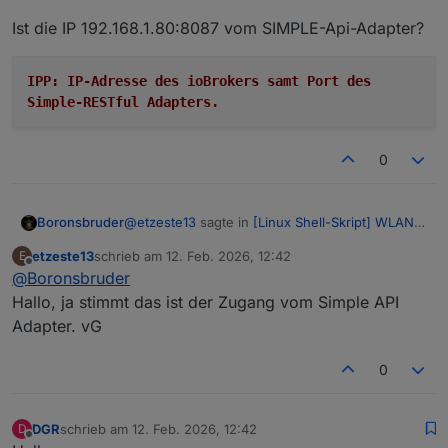
Installation am neuen RasPi soweit. Allerdings
empfange ich die Daten nicht in den Objekten vom
Wenn ich die IP an der Wetterstation wieder auf den
Ist die IP 192.168.1.80:8087 vom SIMPLE-Api-Adapter?
Iobroker.
bisher laufenden RasPi stelle, (läuft noch paralell)
dann kriege ich wieder daten in den Iobroker
Hast du einen Tip wo es da hacken kann?
aktualisiert....
IPP: IP-Adresse des ioBrokers samt Port des
vG Etze
Simple-RESTful Adapters.
0
@
etzeste13
sagte in
[Linux Shell-Skript] WLAN-
Boronsbruder
Wetterstation
:
etzeste13
schrieb am
12. Feb. 2026, 12:42
E
zuletzt editiert von
Offline
@
Boronsbruder
ip vom Restapi hab manuell verändert, aber
die stimmt
Hallo, ja stimmt das ist der Zugang vom Simple API
Ist die IP 192.168.1.80:8087 vom SIMPLE-Api-
Adapter. vG
Adapter?
0
DGR
schrieb am
12. Feb. 2026, 12:42
D
zuletzt editiert von
Offline