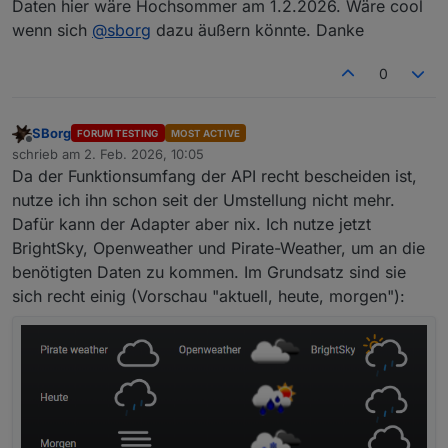
Daten hier wäre Hochsommer am 1.2.2026. Wäre cool
wenn sich
@
sborg
dazu äußern könnte. Danke
0
SBorg
FORUM TESTING
MOST ACTIVE
Offline
schrieb am
2. Feb. 2026, 10:05
zuletzt editiert von
Da der Funktionsumfang der API recht bescheiden ist,
nutze ich ihn schon seit der Umstellung nicht mehr.
Dafür kann der Adapter aber nix. Ich nutze jetzt
BrightSky, Openweather und Pirate-Weather, um an die
benötigten Daten zu kommen. Im Grundsatz sind sie
sich recht einig (Vorschau "aktuell, heute, morgen"):