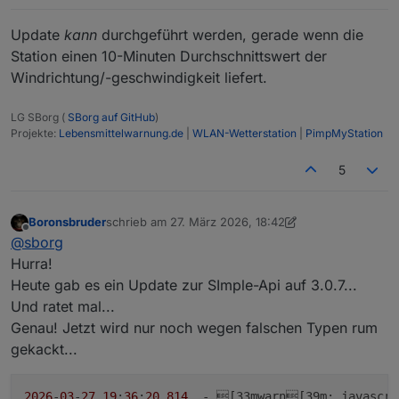
Update
kann
durchgeführt werden, gerade wenn die
Station einen 10-Minuten Durchschnittswert der
Windrichtung/-geschwindigkeit liefert.
LG SBorg (
SBorg auf GitHub
)
Projekte:
Lebensmittelwarnung.de
|
WLAN-Wetterstation
|
PimpMyStation
5
Boronsbruder
schrieb am
27. März 2026, 18:42
zuletzt editiert von Boronsbruder
Offline
@
sborg
Hurra!
Heute gab es ein Update zur SImple-Api auf 3.0.7...
Und ratet mal...
Genau! Jetzt wird nur noch wegen falschen Typen rum
gekackt...
2026
-
03
-
27
19
:
36
:
20.814
  - [33mwarn[39
m
: javascri