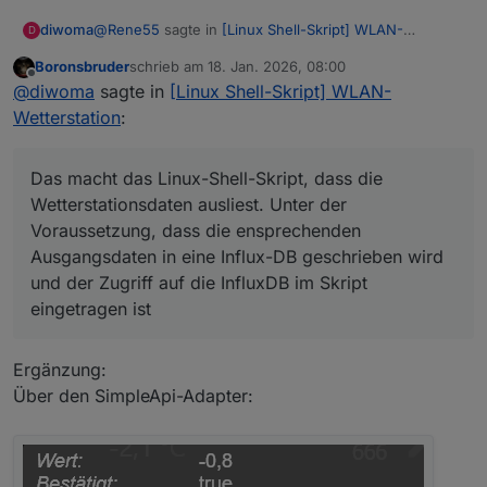
@
Rene55
sagte in
[Linux Shell-Skript] WLAN-
diwoma
D
Wetterstation
:
Boronsbruder
schrieb am
18. Jan. 2026, 08:00
zuletzt editiert von
Offline
Ich brauch noch mal ein bisschen Nachhilfe: Wer
@
diwoma
sagte in
[Linux Shell-Skript] WLAN-
oder was schreibt die Daten nach
Wetterstation
:
Das macht das Linux-Shell-Skript, dass die
"0_userdata.0.Wetterstation.Info.Temp_Aussen_2
Wetterstationsdaten ausliest. Unter der
4h_max" ? Ich weiß, dass ich vor Monaten mal an
Voraussetzung, dass die ensprechenden
den Datenpunkten bzw. deren Historisierung
Das macht das Linux-Shell-Skript, dass die
Ausgangsdaten in eine Influx-DB geschrieben wird
rumgespielt habe. Ich kriegs nicht mehr
Wetterstationsdaten ausliest. Unter der
und der Zugriff auf die InfluxDB im Skript eingetragen
zusammen.😢
Voraussetzung, dass die ensprechenden
ist
Ausgangsdaten in eine Influx-DB geschrieben wird
und der Zugriff auf die InfluxDB im Skript
eingetragen ist
Ergänzung:
Über den SimpleApi-Adapter: