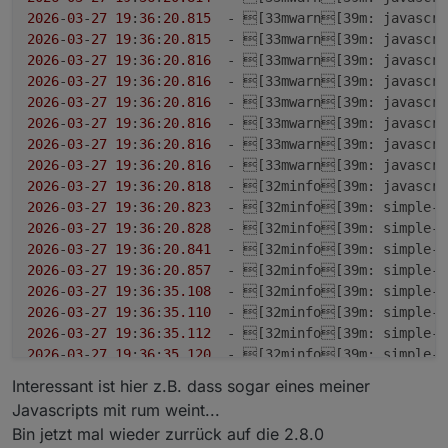
2026
-
03
-
27
19
:
36
:
20.815
  - [33mwarn[39
m
: javascri
2026
-
03
-
27
19
:
36
:
20.815
  - [33mwarn[39
m
: javascri
2026
-
03
-
27
19
:
36
:
20.816
  - [33mwarn[39
m
: javascri
2026
-
03
-
27
19
:
36
:
20.816
  - [33mwarn[39
m
: javascri
2026
-
03
-
27
19
:
36
:
20.816
  - [33mwarn[39
m
: javascri
2026
-
03
-
27
19
:
36
:
20.816
  - [33mwarn[39
m
: javascri
2026
-
03
-
27
19
:
36
:
20.816
  - [33mwarn[39
m
: javascri
2026
-
03
-
27
19
:
36
:
20.816
  - [33mwarn[39
m
: javascri
2026
-
03
-
27
19
:
36
:
20.818
  - [32minfo[39
m
: javascri
2026
-
03
-
27
19
:
36
:
20.823
  - [32minfo[39
m
: simple-a
2026
-
03
-
27
19
:
36
:
20.828
  - [32minfo[39
m
: simple-a
2026
-
03
-
27
19
:
36
:
20.841
  - [32minfo[39
m
: simple-a
2026
-
03
-
27
19
:
36
:
20.857
  - [32minfo[39
m
: simple-a
2026
-
03
-
27
19
:
36
:
35.108
  - [32minfo[39
m
: simple-a
2026
-
03
-
27
19
:
36
:
35.110
  - [32minfo[39
m
: simple-a
2026
-
03
-
27
19
:
36
:
35.112
  - [32minfo[39
m
: simple-a
2026
-
03
-
27
19
:
36
:
35.120
  - [32minfo[39
m
: simple-a
2026
-
03
-
27
19
:
36
:
35.123
  - [32minfo[39
m
: simple-a
Interessant ist hier z.B. dass sogar eines meiner
2026
-
03
-
27
19
:
36
:
35.131
  - [32minfo[39
m
: simple-a
Javascripts mit rum weint...
Bin jetzt mal wieder zurrück auf die 2.8.0