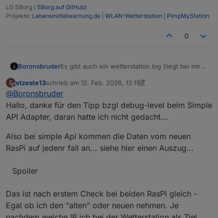
LG SBorg (
SBorg auf GitHub
)
Projekte:
Lebensmittelwarnung.de
|
WLAN-Wetterstation
|
PimpMyStation
0
Es gibt auch ein wetterstation.log (liegt bei mir
Boronsbruder
unter /var/log)
etzeste13
schrieb am
12. Feb. 2026, 13:11
E
Du kannst auch den Simple-Api-Adapter auf
Achja und mit dem wetterstation.js sind die
zuletzt editiert von etzeste13
2. Dez. 2026, 14:20
Offline
@
Boronsbruder
Debug stellen.
Datenpunkte auch unter
Dann sollte die Verbindung des Skripts zum
"0_userdata.0.Wetterstation" angelegt worden?
Hallo, danke für den Tipp bzgl debug-level beim Simple
Adapter dokumentiert werden.
API Adapter, daran hatte ich nicht gedacht...
Also bei simple Api kommen die Daten vom neuen
RasPi auf jedenr fall an... siehe hier einen Auszug...
Spoiler
Das ist nach erstem Check bei beiden RasPi gleich -
Egal ob ich den "alten" oder neuen nehmen. Je
nachdem welche IP ich bei der Wetterstation als Ziel