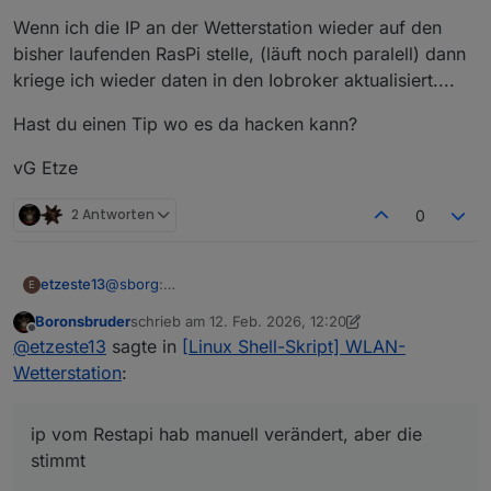
Wenn ich die IP an der Wetterstation wieder auf den
bisher laufenden RasPi stelle, (läuft noch paralell) dann
kriege ich wieder daten in den Iobroker aktualisiert....
Hast du einen Tip wo es da hacken kann?
vG Etze
2 Antworten
0
@
sborg
:
etzeste13
E
Hallo, tolles Skript das du gemacht hast, und
Boronsbruder
schrieb am
12. Feb. 2026, 12:20
funktioniert(e) bisher immer top. Habe aktuell
Ich muss den IOB-Slave auf dem das skript läuft neu
zuletzt editiert von Boronsbruder
2. Dez. 2026, 13:2
Offline
@
etzeste13
sagte in
[Linux Shell-Skript] WLAN-
folgendes Thema:
aufsetzen.
-) Also neuer RasPi neu aufgesetzt,
-)
./wetterstation.sh --debug
ausgeführt mit
Wetterstation
:
-) deinen Installer wie beschrieben durchgeführt,
folgendem output
-) auf der Wetterstation die IP addresse auf die des
Spoiler
neuen RasPi geändert;
ip vom Restapi hab manuell verändert, aber die
stimmt
Also meiner Meinung nach funktioniert die