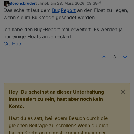
2026-03-27 19:36:35.120  - [32minfo[39
Boronsbruder
schrieb am
28. März 2026, 08:39
zuletzt editiert von Boronsbruder
2026-03-27 19:36:35.123  - [32minfo[39
Offline
Das scheint laut dem
BugReport
an den Float zu liegen,
wenn sie im Bulkmode gesendet werden.
Ich habe den Bug-Report mal erweitert. Es werden ja
nur einige Floats angemeckert:
Git-Hub
3
Hey! Du scheinst an dieser Unterhaltung
interessiert zu sein, hast aber noch kein
Konto.
Hast du es satt, bei jedem Besuch durch die
gleichen Beiträge zu scrollen? Wenn du dich
für ein Konto anmeldest, kommst du immer