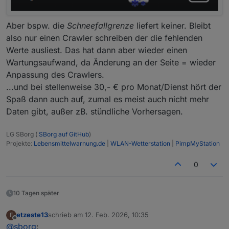
Aber bspw. die
Schneefallgrenze
liefert keiner. Bleibt
also nur einen Crawler schreiben der die fehlenden
Werte ausliest. Das hat dann aber wieder einen
Wartungsaufwand, da Änderung an der Seite = wieder
Anpassung des Crawlers.
...und bei stellenweise 30,- € pro Monat/Dienst hört der
Spaß dann auch auf, zumal es meist auch nicht mehr
Daten gibt, außer zB. stündliche Vorhersagen.
LG SBorg (
SBorg auf GitHub
)
Projekte:
Lebensmittelwarnung.de
|
WLAN-Wetterstation
|
PimpMyStation
0
10 Tagen später
etzeste13
schrieb am
12. Feb. 2026, 10:35
E
zuletzt editiert von
Offline
@
sborg
: