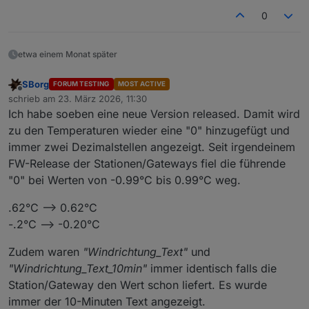
0
etwa einem Monat später
SBorg
FORUM TESTING
MOST ACTIVE
Offline
schrieb am
23. März 2026, 11:30
zuletzt editiert von
Ich habe soeben eine neue Version released. Damit wird
zu den Temperaturen wieder eine "0" hinzugefügt und
immer zwei Dezimalstellen angezeigt. Seit irgendeinem
FW-Release der Stationen/Gateways fiel die führende
"0" bei Werten von -0.99°C bis 0.99°C weg.
.62°C --> 0.62°C
-.2°C --> -0.20°C
Zudem waren
"Windrichtung_Text"
und
"Windrichtung_Text_10min"
immer identisch falls die
Station/Gateway den Wert schon liefert. Es wurde
immer der 10-Minuten Text angezeigt.