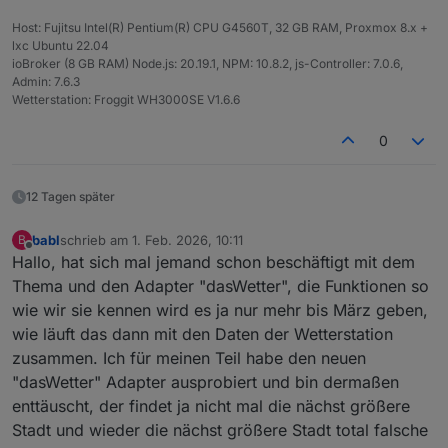
Host: Fujitsu Intel(R) Pentium(R) CPU G4560T, 32 GB RAM, Proxmox 8.x +
lxc Ubuntu 22.04
ioBroker (8 GB RAM) Node.js: 20.19.1, NPM: 10.8.2, js-Controller: 7.0.6,
Admin: 7.6.3
Wetterstation: Froggit WH3000SE V1.6.6
0
12 Tagen später
babl
schrieb am
1. Feb. 2026, 10:11
B
zuletzt editiert von
Offline
Hallo, hat sich mal jemand schon beschäftigt mit dem
Thema und den Adapter "dasWetter", die Funktionen so
wie wir sie kennen wird es ja nur mehr bis März geben,
wie läuft das dann mit den Daten der Wetterstation
zusammen. Ich für meinen Teil habe den neuen
"dasWetter" Adapter ausprobiert und bin dermaßen
enttäuscht, der findet ja nicht mal die nächst größere
Stadt und wieder die nächst größere Stadt total falsche