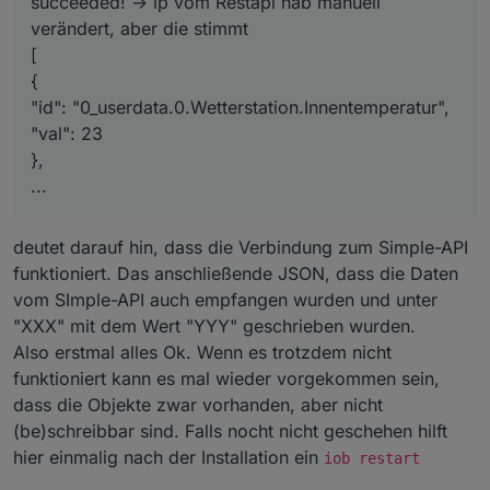
succeeded! -> ip vom Restapi hab manuell
Also meiner Meinung nach funktioniert die
verändert, aber die stimmt
Installation am neuen RasPi soweit. Allerdings
[
empfange ich die Daten nicht in den Objekten vom
Wenn ich die IP an der Wetterstation wieder auf den
{
Iobroker.
bisher laufenden RasPi stelle, (läuft noch paralell)
dann kriege ich wieder daten in den Iobroker
Hast du einen Tip wo es da hacken kann?
"id": "0_userdata.0.Wetterstation.Innentemperatur",
aktualisiert....
"val": 23
vG Etze
},
...
deutet darauf hin, dass die Verbindung zum Simple-API
funktioniert. Das anschließende JSON, dass die Daten
vom SImple-API auch empfangen wurden und unter
"XXX" mit dem Wert "YYY" geschrieben wurden.
Also erstmal alles Ok. Wenn es trotzdem nicht
funktioniert kann es mal wieder vorgekommen sein,
dass die Objekte zwar vorhanden, aber nicht
(be)schreibbar sind. Falls nocht nicht geschehen hilft
hier einmalig nach der Installation ein
iob restart