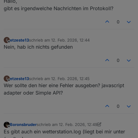
Hallo,
gibt es irgendwelche Nachrichten im Protokoll?
0
etzeste13
schrieb am
12. Feb. 2026, 12:44
E
zuletzt editiert von
Offline
Nein, hab ich nichts gefunden
0
etzeste13
schrieb am
12. Feb. 2026, 12:45
E
zuletzt editiert von
Offline
Wer sollte den hier eine Fehler ausgeben? javascript
adapter oder Simple API?
0
Boronsbruder
schrieb am
12. Feb. 2026, 12:49
zuletzt editiert von Boronsbruder
2. Dez. 2026, 13:5
Offline
Es gibt auch ein wetterstation.log (liegt bei mir unter