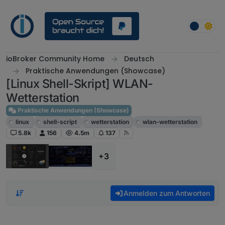
Weiter zum Inhalt
ioBroker Community Home
Deutsch
Praktische Anwendungen (Showcase)
[Linux Shell-Skript] WLAN-
Wetterstation
Praktische Anwendungen (Showcase)
linux
shell-script
wetterstation
wlan-wetterstation
5.8k
156
4.5m
137
+3
Anmelden zum Antworten