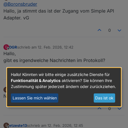
zuletzt editiert von
Offline
@
Boronsbruder
ip vom Restapi hab manuell verändert, aber
die stimmt
Hallo, ja stimmt das ist der Zugang vom Simple API
Ist die IP 192.168.1.80:8087 vom SIMPLE-Api-
Adapter. vG
Adapter?
0
DGR
schrieb am
12. Feb. 2026, 12:42
D
zuletzt editiert von
Offline
Hallo,
gibt es irgendwelche Nachrichten im Protokoll?
0
Hallo! Könnten wir bitte einige zusätzliche Dienste für
Funktionalität & Analytics
aktivieren? Sie können Ihre
Zustimmung später jederzeit ändern oder zurückziehen.
etzeste13
schrieb am
12. Feb. 2026, 12:44
E
zuletzt editiert von
Offline
Nein, hab ich nichts gefunden
Lassen Sie mich wählen
Das ist ok
0
etzeste13
schrieb am
12. Feb. 2026, 12:45
E
zuletzt editiert von