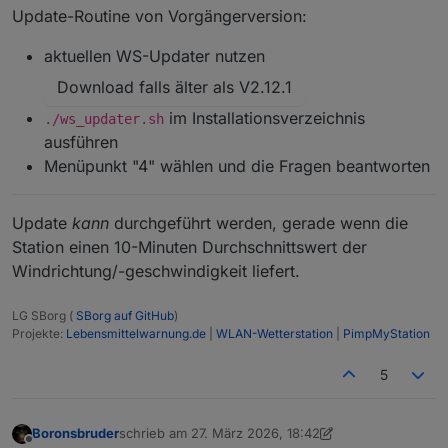
Update-Routine von Vorgängerversion:
aktuellen WS-Updater nutzen
Download falls älter als V2.12.1
im Installationsverzeichnis
./ws_updater.sh
ausführen
Menüpunkt "4" wählen und die Fragen beantworten
Update
kann
durchgeführt werden, gerade wenn die
Station einen 10-Minuten Durchschnittswert der
Windrichtung/-geschwindigkeit liefert.
LG SBorg (
SBorg auf GitHub
)
Projekte:
Lebensmittelwarnung.de
|
WLAN-Wetterstation
|
PimpMyStation
5
Boronsbruder
schrieb am
27. März 2026, 18:42
zuletzt editiert von Boronsbruder