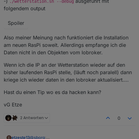
-)
ausgeführt mit
./wetterstation.sh --debug
folgendem output
Spoiler
Also meiner Meinung nach funktioniert die Installation
am neuen RasPi soweit. Allerdings empfange ich die
Daten nicht in den Objekten vom Iobroker.
Wenn ich die IP an der Wetterstation wieder auf den
bisher laufenden RasPi stelle, (läuft noch paralell) dann
kriege ich wieder daten in den Iobroker aktualisiert....
Hast du einen Tip wo es da hacken kann?
vG Etze
2 Antworten
0
@
sborg
:
etzeste13
E