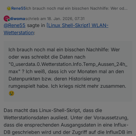
Rene55
Ich brauch noch mal ein bisschen Nachhilfe: Wer oder
was schreibt die Daten nach
diwoma
schrieb am
18. Jan. 2026, 07:31
D
"0_userdata.0.Wetterstation.Info.Temp_Aussen_24h_m
zuletzt editiert von
Online
@
Rene55
sagte in
[Linux Shell-Skript] WLAN-
ax" ? Ich weiß, dass ich vor Monaten mal an den
Datenpunkten bzw. deren Historisierung rumgespielt
Wetterstation
:
habe. Ich kriegs nicht mehr zusammen.😢
Ich brauch noch mal ein bisschen Nachhilfe: Wer
oder was schreibt die Daten nach
"0_userdata.0.Wetterstation.Info.Temp_Aussen_24h_
max" ? Ich weiß, dass ich vor Monaten mal an den
Datenpunkten bzw. deren Historisierung
rumgespielt habe. Ich kriegs nicht mehr zusammen.
😢
Das macht das Linux-Shell-Skript, dass die
Wetterstationsdaten ausliest. Unter der Voraussetzung,
dass die ensprechenden Ausgangsdaten in eine Influx-
DB geschrieben wird und der Zugriff auf die InfluxDB im