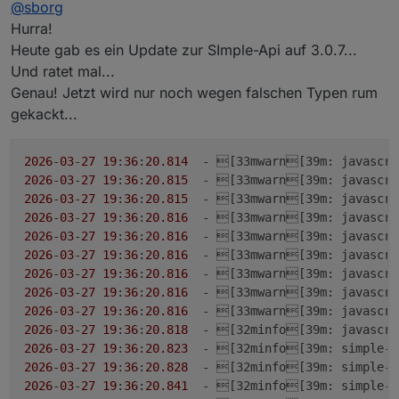
Offline
@
sborg
Hurra!
Heute gab es ein Update zur SImple-Api auf 3.0.7...
Und ratet mal...
Genau! Jetzt wird nur noch wegen falschen Typen rum
gekackt...
2026
-
03
-
27
19
:
36
:
20.814
  - [33mwarn[39
m
: javascri
2026
-
03
-
27
19
:
36
:
20.815
  - [33mwarn[39
m
: javascri
2026
-
03
-
27
19
:
36
:
20.815
  - [33mwarn[39
m
: javascri
2026
-
03
-
27
19
:
36
:
20.816
  - [33mwarn[39
m
: javascri
2026
-
03
-
27
19
:
36
:
20.816
  - [33mwarn[39
m
: javascri
2026
-
03
-
27
19
:
36
:
20.816
  - [33mwarn[39
m
: javascri
2026
-
03
-
27
19
:
36
:
20.816
  - [33mwarn[39
m
: javascri
2026
-
03
-
27
19
:
36
:
20.816
  - [33mwarn[39
m
: javascri
2026
-
03
-
27
19
:
36
:
20.816
  - [33mwarn[39
m
: javascri
2026
-
03
-
27
19
:
36
:
20.818
  - [32minfo[39
m
: javascri
2026
-
03
-
27
19
:
36
:
20.823
  - [32minfo[39
m
: simple-a
2026
-
03
-
27
19
:
36
:
20.828
  - [32minfo[39
m
: simple-a
2026
-
03
-
27
19
:
36
:
20.841
  - [32minfo[39
m
: simple-a