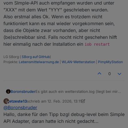
vom SImple-API auch empfangen wurden und unter
"XXX" mit dem Wert "YYY" geschrieben wurden.
Also erstmal alles Ok. Wenn es trotzdem nicht
funktioniert kann es mal wieder vorgekommen sein,
dass die Objekte zwar vorhanden, aber nicht
(be)schreibbar sind. Falls nocht nicht geschehen hilft
hier einmalig nach der Installation ein
iob restart
LG SBorg (
SBorg auf GitHub
)
Projekte:
Lebensmittelwarnung.de
|
WLAN-Wetterstation
|
PimpMyStation
0
Es gibt auch ein wetterstation.log (liegt bei mir
Boronsbruder
unter /var/log)
etzeste13
schrieb am
12. Feb. 2026, 13:11
E
Du kannst auch den Simple-Api-Adapter auf
Achja und mit dem wetterstation.js sind die
zuletzt editiert von etzeste13
2. Dez. 2026, 14:20
Offline
@
Boronsbruder
Debug stellen.
Datenpunkte auch unter
Dann sollte die Verbindung des Skripts zum
"0_userdata.0.Wetterstation" angelegt worden?
Hallo, danke für den Tipp bzgl debug-level beim Simple
Adapter dokumentiert werden.
API Adapter, daran hatte ich nicht gedacht...