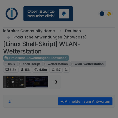
Weiter zum Inhalt
ioBroker Community Home
Deutsch
Praktische Anwendungen (Showcase)
[Linux Shell-Skript] WLAN-
Wetterstation
Praktische Anwendungen (Showcase)
linux
shell-script
wetterstation
wlan-wetterstation
5.8k
156
4.5m
137
+3
Anmelden zum Antworten