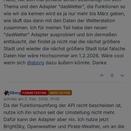
Thema und den Adapter "dasWetter", die Funktionen so
wie wir sie kennen wird es ja nur mehr bis März geben,
wie läuft das dann mit den Daten der Wetterstation
zusammen. Ich für meinen Teil habe den neuen
"dasWetter" Adapter ausprobiert und bin dermaßen
enttäuscht, der findet ja nicht mal die nächst größere
Stadt und wieder die nächst größere Stadt total falsche
Daten hier wäre Hochsommer am 1.2.2026. Wäre cool
wenn sich
@
sborg
dazu äußern könnte. Danke
0
SBorg
FORUM TESTING
MOST ACTIVE
Offline
schrieb am
2. Feb. 2026, 10:05
zuletzt editiert von
Da der Funktionsumfang der API recht bescheiden ist,
nutze ich ihn schon seit der Umstellung nicht mehr.
Dafür kann der Adapter aber nix. Ich nutze jetzt
BrightSky, Openweather und Pirate-Weather, um an die