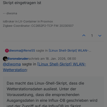
Skript eingetragen ist
-- diwoma
ioBroker in LX-Container in Proxmox
Zigbee-Coordinator: CC2652P2-TCP FW: 20230507
1
@
Rene55
sagte in
[Linux Shell-Skript] WLAN-
diwoma
D
Wetterstation
:
Boronsbruder
schrieb am
18. Jan. 2026, 08:00
zuletzt editiert von
Offline
Ich brauch noch mal ein bisschen Nachhilfe: Wer
@
diwoma
sagte in
[Linux Shell-Skript] WLAN-
oder was schreibt die Daten nach
Wetterstation
:
Das macht das Linux-Shell-Skript, dass die
"0_userdata.0.Wetterstation.Info.Temp_Aussen_2
Wetterstationsdaten ausliest. Unter der
4h_max" ? Ich weiß, dass ich vor Monaten mal an
Voraussetzung, dass die ensprechenden
den Datenpunkten bzw. deren Historisierung
Das macht das Linux-Shell-Skript, dass die
Ausgangsdaten in eine Influx-DB geschrieben wird
rumgespielt habe. Ich kriegs nicht mehr
Wetterstationsdaten ausliest. Unter der
und der Zugriff auf die InfluxDB im Skript eingetragen
zusammen.😢
Voraussetzung, dass die ensprechenden
ist
Ausgangsdaten in eine Influx-DB geschrieben wird
und der Zugriff auf die InfluxDB im Skript