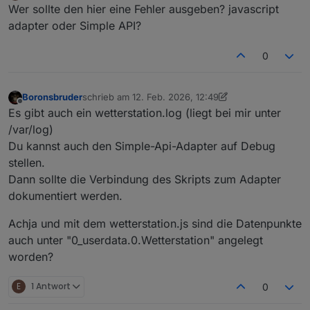
Offline
Wer sollte den hier eine Fehler ausgeben? javascript
adapter oder Simple API?
0
Boronsbruder
schrieb am
12. Feb. 2026, 12:49
zuletzt editiert von Boronsbruder
2. Dez. 2026, 13:5
Offline
Es gibt auch ein wetterstation.log (liegt bei mir unter
/var/log)
Du kannst auch den Simple-Api-Adapter auf Debug
stellen.
Dann sollte die Verbindung des Skripts zum Adapter
dokumentiert werden.
Achja und mit dem wetterstation.js sind die Datenpunkte
auch unter "0_userdata.0.Wetterstation" angelegt
worden?
E
1 Antwort
0