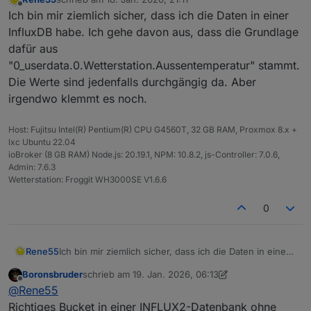
zuletzt editiert von
Offline
Ich bin mir ziemlich sicher, dass ich die Daten in einer
InfluxDB habe. Ich gehe davon aus, dass die Grundlage
dafür aus
"0_userdata.0.Wetterstation.Aussentemperatur" stammt.
Die Werte sind jedenfalls durchgängig da. Aber
irgendwo klemmt es noch.
Host: Fujitsu Intel(R) Pentium(R) CPU G4560T, 32 GB RAM, Proxmox 8.x +
lxc Ubuntu 22.04
ioBroker (8 GB RAM) Node.js: 20.19.1, NPM: 10.8.2, js-Controller: 7.0.6,
Admin: 7.6.3
Wetterstation: Froggit WH3000SE V1.6.6
0
Rene55
Ich bin mir ziemlich sicher, dass ich die Daten in einer
InfluxDB habe. Ich gehe davon aus, dass die
Boronsbruder
schrieb am
19. Jan. 2026, 06:13
Grundlage dafür aus
zuletzt editiert von Boronsbruder
Offline
@
Rene55
"0_userdata.0.Wetterstation.Aussentemperatur"
stammt. Die Werte sind jedenfalls durchgängig da.
Richtiges Bucket in einer INFLUX2-Datenbank ohne