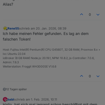
Aber irgendwo klemmt es noch.
Alias?
0
Rene55
schrieb am
20. Jan. 2026, 08:39
zuletzt editiert von
Offline
Ich habe meinen Fehler gefunden. Es lag an dem
falschen Token!
Host: Fujitsu Intel(R) Pentium(R) CPU G4560T, 32 GB RAM, Proxmox 8.x +
lxc Ubuntu 22.04
ioBroker (8 GB RAM) Node.js: 20.19.1, NPM: 10.8.2, js-Controller: 7.0.6,
Admin: 7.6.3
Wetterstation: Froggit WH3000SE V1.6.6
0
12 Tagen später
babl
schrieb am
1. Feb. 2026, 10:11
B
zuletzt editiert von
Offline
Hallo, hat sich mal jemand schon beschäftigt mit dem