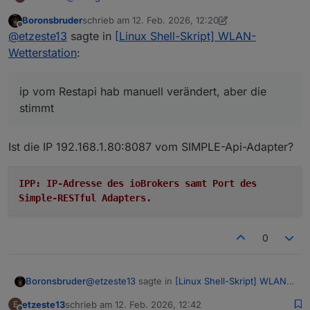
Hallo, tolles Skript das du gemacht hast, und
Boronsbruder
schrieb am
12. Feb. 2026, 12:20
funktioniert(e) bisher immer top. Habe aktuell
Ich muss den IOB-Slave auf dem das skript läuft neu
zuletzt editiert von Boronsbruder
2. Dez. 2026, 13:2
Offline
@
etzeste13
sagte in
[Linux Shell-Skript] WLAN-
folgendes Thema:
aufsetzen.
-) Also neuer RasPi neu aufgesetzt,
-)
./wetterstation.sh --debug
ausgeführt mit
Wetterstation
:
-) deinen Installer wie beschrieben durchgeführt,
folgendem output
-) auf der Wetterstation die IP addresse auf die des
Spoiler
neuen RasPi geändert;
ip vom Restapi hab manuell verändert, aber die
stimmt
Also meiner Meinung nach funktioniert die
Installation am neuen RasPi soweit. Allerdings
empfange ich die Daten nicht in den Objekten vom
Wenn ich die IP an der Wetterstation wieder auf den
Ist die IP 192.168.1.80:8087 vom SIMPLE-Api-Adapter?
Iobroker.
bisher laufenden RasPi stelle, (läuft noch paralell)
dann kriege ich wieder daten in den Iobroker
Hast du einen Tip wo es da hacken kann?
aktualisiert....
IPP: IP-Adresse des ioBrokers samt Port des
vG Etze
Simple-RESTful Adapters.
0
@
etzeste13
sagte in
[Linux Shell-Skript] WLAN-
Boronsbruder
Wetterstation
:
etzeste13
schrieb am
12. Feb. 2026, 12:42
E