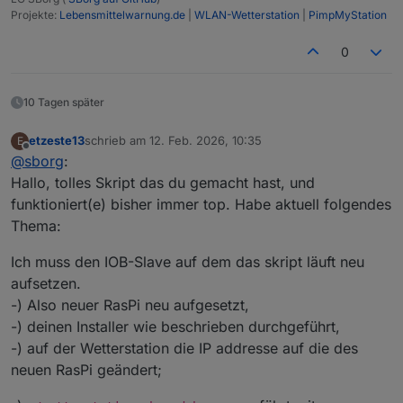
Projekte:
Lebensmittelwarnung.de
|
WLAN-Wetterstation
|
PimpMyStation
0
10 Tagen später
etzeste13
schrieb am
12. Feb. 2026, 10:35
E
zuletzt editiert von
Offline
@
sborg
:
Hallo, tolles Skript das du gemacht hast, und
funktioniert(e) bisher immer top. Habe aktuell folgendes
Thema:
Ich muss den IOB-Slave auf dem das skript läuft neu
aufsetzen.
-) Also neuer RasPi neu aufgesetzt,
-) deinen Installer wie beschrieben durchgeführt,
-) auf der Wetterstation die IP addresse auf die des
neuen RasPi geändert;