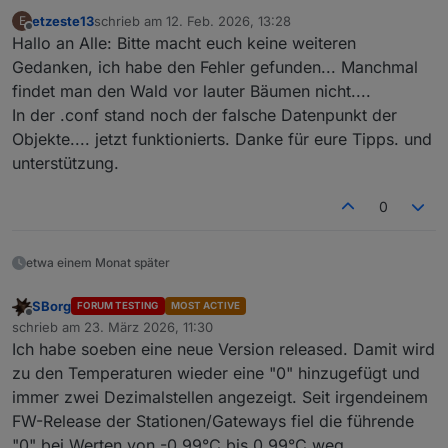
etzeste13
schrieb am
12. Feb. 2026, 13:28
E
zuletzt editiert von
Offline
Hallo an Alle: Bitte macht euch keine weiteren
Gedanken, ich habe den Fehler gefunden... Manchmal
findet man den Wald vor lauter Bäumen nicht....
In der .conf stand noch der falsche Datenpunkt der
Objekte.... jetzt funktionierts. Danke für eure Tipps. und
unterstützung.
0
etwa einem Monat später
SBorg
FORUM TESTING
MOST ACTIVE
Offline
schrieb am
23. März 2026, 11:30
zuletzt editiert von
Ich habe soeben eine neue Version released. Damit wird
zu den Temperaturen wieder eine "0" hinzugefügt und
immer zwei Dezimalstellen angezeigt. Seit irgendeinem
FW-Release der Stationen/Gateways fiel die führende
"0" bei Werten von -0.99°C bis 0.99°C weg.