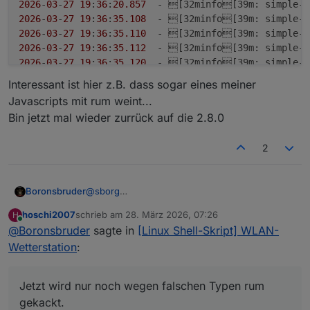
2026
-
03
-
27
19
:
36
:
20.857
  - [32minfo[39
m
: simple-a
2026
-
03
-
27
19
:
36
:
35.108
  - [32minfo[39
m
: simple-a
2026
-
03
-
27
19
:
36
:
35.110
  - [32minfo[39
m
: simple-a
2026
-
03
-
27
19
:
36
:
35.112
  - [32minfo[39
m
: simple-a
2026
-
03
-
27
19
:
36
:
35.120
  - [32minfo[39
m
: simple-a
2026
-
03
-
27
19
:
36
:
35.123
  - [32minfo[39
m
: simple-a
Interessant ist hier z.B. dass sogar eines meiner
2026
-
03
-
27
19
:
36
:
35.131
  - [32minfo[39
m
: simple-a
Javascripts mit rum weint...
Bin jetzt mal wieder zurrück auf die 2.8.0
2
@
sborg
Boronsbruder
Hurra!
hoschi2007
schrieb am
28. März 2026, 07:26
H
Heute gab es ein Update zur SImple-Api auf
2026-03-27 19:36:20.814  - [33mwarn[39
zuletzt editiert von
Online
@
Boronsbruder
sagte in
[Linux Shell-Skript] WLAN-
3.0.7...
2026-03-27 19:36:20.815  - [33mwarn[39
Interessant ist hier z.B. dass sogar eines meiner
Und ratet mal...
2026-03-27 19:36:20.815  - [33mwarn[39
Wetterstation
:
Javascripts mit rum weint...
Genau! Jetzt wird nur noch wegen falschen
2026-03-27 19:36:20.816  - [33mwarn[39
Bin jetzt mal wieder zurrück auf die 2.8.0
Typen rum gekackt...
2026-03-27 19:36:20.816  - [33mwarn[39
Jetzt wird nur noch wegen falschen Typen rum
2026-03-27 19:36:20.816  - [33mwarn[39
2026-03-27 19:36:20.816  - [33mwarn[39
gekackt.