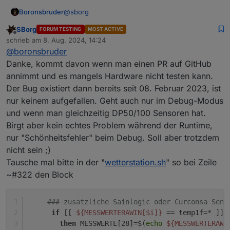
  {

  {

    "val": 2.09

@
sborg
Boronsbruder
    "id": "0_userdata.0.Wetterstation.DP100.5.Bo
"id":
"0_userdata.0.Wetterstation.UV_Belastung"
,

  },

    "val": 47

"val":
"keine"
  {

SBorg
FORUM TESTING
MOST ACTIVE
  },

Offline
    "id": "0_userdata.0.Wetterstation.DP100.1.Bo
  },

schrieb am
8. Aug. 2024, 14:24
  {

zuletzt editiert von
    "val": 60

  {

Das ist der DP50
@
boronsbruder
    "id": "0_userdata.0.Wetterstation.DP100.1.Ba
  },

"id":
"0_userdata.0.Wetterstation.Windrichtung_T
    "val": 1.3

Danke, kommt davon wenn man einen PR auf GitHub
  {

"val":
"NW"
  },

annimmt und es mangels Hardware nicht testen kann.
    "id": "0_userdata.0.Wetterstation.DP100.3.Bo
  {

  },

    "val": 32

Der Bug existiert dann bereits seit 08. Februar 2023, ist
    "id": "0_userdata.0.Wetterstation.DP100.3.Ba
  {

  },

nur keinem aufgefallen. Geht auch nur im Debug-Modus
    "val": 1.2

"id":
"0_userdata.0.Wetterstation.Info.Hitzeinde
  {

  },

und wenn man gleichzeitig DP50/100 Sensoren hat.
"val":
""
    "id": "0_userdata.0.Wetterstation.DP100.4.Bo
  {

Birgt aber kein echtes Problem während der Runtime,
  }

    "val": 35

    "id": "0_userdata.0.Wetterstation.DP100.4.Ba
]

  },

nur "Schönheitsfehler" beim Debug. Soll aber trotzdem
    "val": 1.3

  {

nicht sein ;)
  },

    "id": "0_userdata.0.Wetterstation.DP100.5.Bo
Messwerteblock:
24.22
20.22
17.23
20.22
63
83
2.09
5
  {

Tausche mal bitte in der "
wetterstation.sh
" so bei Zeile
    "val": 47

    "id": "0_userdata.0.Wetterstation.DP100.5.Ba
~#322 den Block
  },

    "val": 1.3

  {

  },

Nicht
alle
Werte
werden
unterstützt
(abhängig
vom
Mo
    "id": "0_userdata.0.Wetterstation.DP100.1.Ba
  {

### zusätzliche Sainlogic oder Curconsa Sens
    "val": 1.3

    "id": "0_userdata.0.Wetterstation.Regenstatu
Temperatur Innen               :
24.22
°C
if
 [[ 
${MESSWERTERAWIN[$i]}
 == temp1f=* ]]
  },

    "val": "kein Regen"

Temperatur Aussen              :
20.22
°C
then
 MESSWERTE[28]=$(
echo
${MESSWERTERAWI
  {

  },
