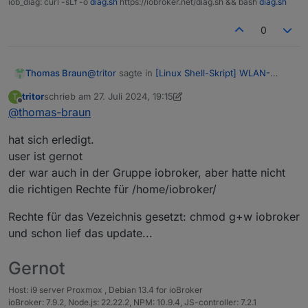
iob_diag: curl -sLf -o
diag.sh
https://iobroker.net/diag.sh && bash
diag.sh
0
 Soll ein Update von WLAN-Wetterstation durchgef
@
tritor
sagte in
[Linux Shell-Skript] WLAN-
Thomas Braun
 Führe Update aus...

Wetterstation
:
tritor
schrieb am
27. Juli 2024, 19:15
T
zuletzt editiert von tritor
  % Total    % Received % Xferd  Average Speed  
Offline
@
thomas-braun
Warning: Failed to open the file tmp.zip:
                                 Dload  Upload  
Keine Berechtigung
  0     0    0     0    0     0      0      0 --
Wo stehst du da mit welchem user?
curl: (23) Failure writing output to
hat sich erledigt.
Warning: Failed to open the file tmp.zip: Keine 
Kurz:
destination
user ist gernot
  3 41690    3  1369    0     0   1802      0  0
Komplette Eingabezeile inkl. LoginPrompt
curl: (23) Failure writing output to destination
der war auch in der Gruppe iobroker, aber hatte nicht
zeigen.
unzip:  cannot find or open tmp.zip, tmp.zip.zip
die richtigen Rechte für /home/iobroker/
rm: das Entfernen von 'tmp.zip' ist nicht möglic
Rechte für das Vezeichnis gesetzt: chmod g+w iobroker
und schon lief das update...
    _       _______       __  __          __    
Gernot
   | |     / / ___/      / / / /___  ____/ /___ 
   | | /| / /\__ \______/ / / / __ \/ __  / __ `
Host: i9 server Proxmox , Debian 13.4 for ioBroker
   | |/ |/ /___/ /_____/ /_/ / /_/ / /_/ / /_/ /
ioBroker: 7.9.2, Node.js: 22.22.2, NPM: 10.9.4, JS-controller: 7.2.1