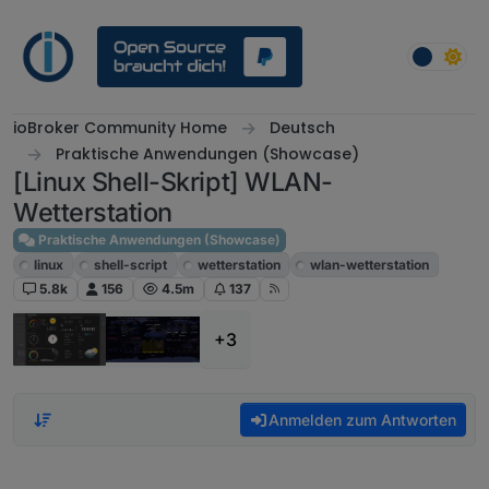
Weiter zum Inhalt
ioBroker Community Home
Deutsch
Praktische Anwendungen (Showcase)
[Linux Shell-Skript] WLAN-
Wetterstation
Praktische Anwendungen (Showcase)
linux
shell-script
wetterstation
wlan-wetterstation
5.8k
156
4.5m
137
+3
Anmelden zum Antworten