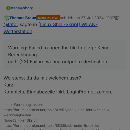
@
sborg
tritor
T
Thomas Braun
schrieb am
27. Juli 2024, 19:07
MOST ACTIVE
hab gerade das update ausführen wollen: es kommt ein
zuletzt editiert von Thomas Braun
Online
@
tritor
sagte in
[Linux Shell-Skript] WLAN-
Fehler mit tmp.file
 'bc' installiert: [✓]

Wetterstation
:
 'jq' installiert: [✓]

Was läuft da krumm?
 'dc' installiert: [✓]

Angemeldet natürlich als normaler user (nicht root).
Warning: Failed to open the file tmp.zip: Keine
 'unzip' installiert: [✓]

 'patch' installiert: [✓]

Berechtigung
curl: (23) Failure writing output to destination
 Zugriff auf 'Rest-API' im ioBroker: [✓]

Wo stehst du da mit welchem user?
 Aktuelle Version (latest) auf GitHub: V3.4.0 vo
Kurz:
 Version im aktuellen Verzeichnis    : V3.2.0

Komplette Eingabezeile inkl. LoginPrompt zeigen.
 Informationen zum Release V3.4.0:

 ───────────────────────────────────────────────
Linux-Werkzeugkasten:
https://forum.iobroker.net/topic/42952/der-kleine-iobroker-linux-
 Neu/Änderungen im Release:

werkzeugkasten
NodeJS Fixer Skript:
 ~ Fix "Kommunikationsfehler" bei Gateways mit F
https://forum.iobroker.net/topic/68035/iob-node-fix-skript
 ~ Fix am ws_updater, Restart des Service wird n