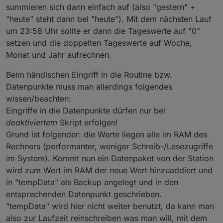
summieren sich dann einfach auf (also "gestern" +
"heute" steht dann bei "heute"). Mit dem nächsten Lauf
um 23:58 Uhr sollte er dann die Tageswerte auf "0"
Per Updater kann ich nicht einfach drüberbügeln. Ich
setzen und die doppelten Tageswerte auf Woche,
würde als nächstes versuchen die .sh und die .sub
Monat und Jahr aufrechnen.
im Verzeichnes mit den Dateien von Github zu
überschreiben. Ist es da sinnvoll vorher
Beim händischen Eingriff in die Routine bzw.
0_userdata.0.Wetterstation.tempData.Solarenergie
und zu leeren oder irgendwie anders vorzubereiten?
Datenpunkte muss man allerdings folgendes
wissen/beachten:
Eingriffe in die Datenpunkte dürfen nur bei
deaktiviertem
Skript erfolgen!
Grund ist folgender: die Werte liegen alle im RAM des
Rechners (performanter, weniger Schreib-/Lesezugriffe
im System). Kommt nun ein Datenpaket von der Station
wird zum Wert im RAM der neue Wert hinzuaddiert und
in "tempData" als Backup angelegt und in den
entsprechenden Datenpunkt geschrieben.
"tempData" wird hier nicht weiter benutzt, da kann man
also zur Laufzeit reinschreiben was man will, mit dem