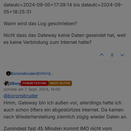
dateutc=2024-09-05+17:39:14 bis dateutc=2024-09-
05+18:25:31
Wann wird das Log geschrieben?
Nicht dass das Gateway keine Daten gesendet hat, weil
es keine Verbindung zum Internet hatte?
0
@
sborg
Boronsbruder
Ich werde das mal testen
SBorg
FORUM TESTING
MOST ACTIVE
Mir ist aber gerade aufgefallen, dass im
PASSKEY=XXXX&stationtype=GW2000A_V3.1.4&
Offline
schrieb am
7. Sept. 2024, 14:00
Wetterstations-Log weit über 15 Minuten keine
zuletzt editiert von
dateutc=2024-09-05+17:39:14 bis
@
boronsbruder
Daten kamen:
dateutc=2024-09-05+18:25:31
Hmm, Gateway bin ich außen vor, allerdings hatte ich
Wann wird das Log geschrieben?
auch schon öfters ein abgestürtzes Internet. Da kamen
nach Wiederherstellung ziemlich zügig wieder Daten an.
Nicht dass das Gateway keine Daten gesendet
hat, weil es keine Verbindung zum Internet
Zumindest fast 45 Minuten kommt IMO nicht vom
hatte?