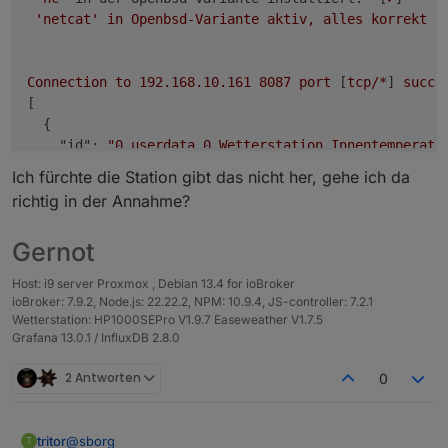
'netcat'
in
Openbsd-Variante
aktiv,
alles
korrekt
 [
Connection
to
192.168
.10
.161
8087 
port
 [
tcp/*
] 
succe
[

  {

"id":
"0_userdata.0.Wetterstation.Innentemperatu
"val":
24.22
Ich fürchte die Station gibt das nicht her, gehe ich da
  },

richtig in der Annahme?
  {

"id":
"0_userdata.0.Wetterstation.Aussentemperat
Gernot
"val":
20.22
  },

Host: i9 server Proxmox , Debian 13.4 for ioBroker
  {

ioBroker: 7.9.2, Node.js: 22.22.2, NPM: 10.9.4, JS-controller: 7.2.1
"id":
"0_userdata.0.Wetterstation.Taupunkt"
,

Wetterstation: HP1000SEPro V1.9.7 Easeweather V1.7.5
"val":
17.23
Grafana 13.0.1 / InfluxDB 2.8.0
  },

  {

2 Antworten
0
"id":
"0_userdata.0.Wetterstation.Gefuehlte_Temp
"val":
20.22
  },

@
sborg
tritor
T