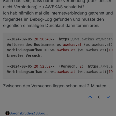
Kann das sein, dass daran die Verbindung (oder besser
herstellen zu müssen ;)
(es liegt halt alles im RAM).
aktuellem Wert der Station" ersetzen.
nicht-Verbindung) zu AWEKAS schuld ist?
Also wenn nötig Skript stoppen, den/die Daten unter
tempData editieren und Skript starten. Dann baut er
Ich hab nämlich mal die Internetverbindung getrennt und
darauf die weiteren Werte wieder auf.
folgendes im Debug-Log gefunden und musste den
eigentlich einmaligen Durchlauf dann terminieren:
--2024-09-05
20
:
50
:
40
--
https
:
//ws.awekas.at/weathe
Aufl
ö
sen
des
Hostnamens
ws
.awekas
.at
 (ws.awekas.at)…
Verbindungsaufbau
zu
ws
.awekas
.at
 (ws.awekas.at)|
195
Erneuter
Versuch
.

--2024-09-05
20
:
52
:
52
--
  (
Versuch
: 
2
)  
https
:
//ws.aw
Verbindungsaufbau
zu
ws
.awekas
.at
 (ws.awekas.at)|
195
Zwischen den Versuchen liegen schon mal 2 Minuten...
0
@
SBorg
Boronsbruder