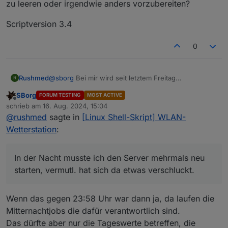
zu leeren oder irgendwie anders vorzubereiten?
Script-Version: V3.4.0  Config-Version: V3.4.0  
Datenübertragung an awekas.at:

Scriptversion 3.4
(vor einer Veröffentlichung unbedingt zumindest 
--2024-08-05 18:35:17--  https://ws.awekas.at/w
0
Resolving ws.awekas.at (ws.awekas.at)... 195.189
Connecting to ws.awekas.at (ws.awekas.at)|195.18
HTTP request sent, awaiting response... 200 OK

Length: 36 [text/html]

@
sborg
Bei mir wird seit letztem Freitag
Rushmed
R
Saving to: 'STDOUT'

0_userdata.0.Wetterstation.Info.Solarenergie_Tag und
SBorg
FORUM TESTING
MOST ACTIVE
0_userdata.0.Wetterstation.Info.Sonnenschein_Tag_T
Scriptversion 3.4
Offline
schrieb am
16. Aug. 2024, 15:04
-                               0%[            
ext nicht mehr zuverlässig zurückgesetzt.
zuletzt editiert von
@
rushmed
sagte in
[Linux Shell-Skript] WLAN-
In der Nacht musste ich den Server mehrmals neu
starten, vermutl. hat sich da etwas verschluckt.
Wetterstation
:
Ich habe
0_userdata.0.Wetterstation.Info.Solarenergie_Tag
mittels
In der Nacht musste ich den Server mehrmals neu
0_userdata.0.Wetterstation.tempData.Solarenergie
starten, vermutl. hat sich da etwas verschluckt.
jetzt schon dreimal repariert, damit zumindest die
aktuellen Werte wieder stimmen.
Wenn das gegen 23:58 Uhr war dann ja, da laufen die
Mitternachtjobs die dafür verantwortlich sind.
Das dürfte aber nur die Tageswerte betreffen, die