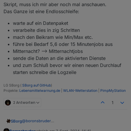
Skript, muss ich mir aber noch mal anschauen.
Das Ganze ist eine Endlosschleife:
warte auf ein Datenpaket
verarbeite dies in zig Schritten
mach den Beikram wie Min/Max etc.
führe bei Bedarf 5,6 oder 15 Minutenjobs aus
Mitternacht? --> Mitternachtjobs
sende die Daten an die aktivierten Dienste
und zum Schluß bevor wir einen neuen Durchlauf
starten schreibe die Logzeile
LG SBorg (
SBorg auf GitHub
)
Projekte:
Lebensmittelwarnung.de
|
WLAN-Wetterstation
|
PimpMyStation
2 Antworten
1
@
boronsbruder
SBorg
Hmm, Gateway bin ich außen vor, allerdings hatte ich
Boronsbruder
schrieb am
7. Sept. 2024, 14:41