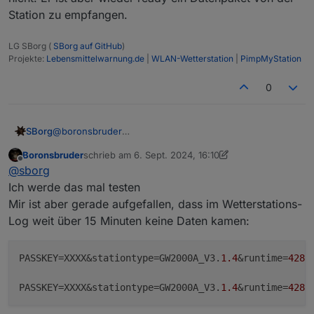
Station zu empfangen.
LG SBorg (
SBorg auf GitHub
)
Projekte:
Lebensmittelwarnung.de
|
WLAN-Wetterstation
|
PimpMyStation
0
@
boronsbruder
SBorg
"wget" hat einen Default-Timeout von 900 Sekunden.
Boronsbruder
schrieb am
6. Sept. 2024, 16:10
Solange wird er also versuchen sein Datenpaket
zuletzt editiert von Boronsbruder
9. Juni 2024, 18:11
Offline
@
sborg
loszuwerden.
ändern in
Zeile ~#2012 in der sub
Ich werde das mal testen
Mir ist aber gerade aufgefallen, dass im Wetterstations-
Log weit über 15 Minuten keine Daten kamen:
sollte das fixen. Wenn er in 15 Sekunden das
Datenpaket nicht los wird, stimmt extern irgendwas
PASSKEY
=XXXX&stationtype=GW2000A_V3.
1.4
&runtime=
4281
nicht. Er ist aber wieder ready ein Datenpaket von der
Station zu empfangen.
PASSKEY
=XXXX&stationtype=GW2000A_V3.
1.4
&runtime=
4284