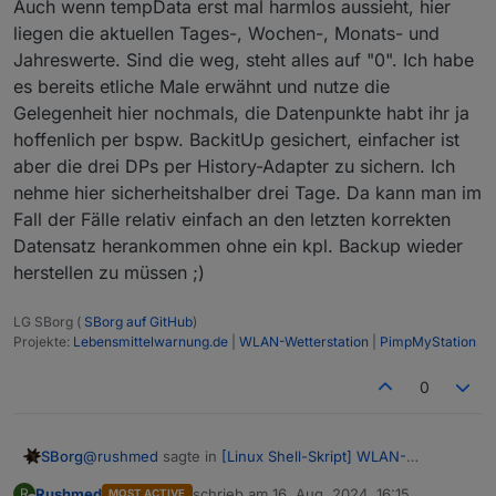
Auch wenn tempData erst mal harmlos aussieht, hier
liegen die aktuellen Tages-, Wochen-, Monats- und
Jahreswerte. Sind die weg, steht alles auf "0". Ich habe
es bereits etliche Male erwähnt und nutze die
Gelegenheit hier nochmals, die Datenpunkte habt ihr ja
hoffenlich per bspw. BackitUp gesichert, einfacher ist
aber die drei DPs per History-Adapter zu sichern. Ich
nehme hier sicherheitshalber drei Tage. Da kann man im
Fall der Fälle relativ einfach an den letzten korrekten
Datensatz herankommen ohne ein kpl. Backup wieder
herstellen zu müssen ;)
LG SBorg (
SBorg auf GitHub
)
Projekte:
Lebensmittelwarnung.de
|
WLAN-Wetterstation
|
PimpMyStation
0
@
rushmed
sagte in
[Linux Shell-Skript] WLAN-
SBorg
Wetterstation
:
Rushmed
schrieb am
16. Aug. 2024, 16:15
R
MOST ACTIVE