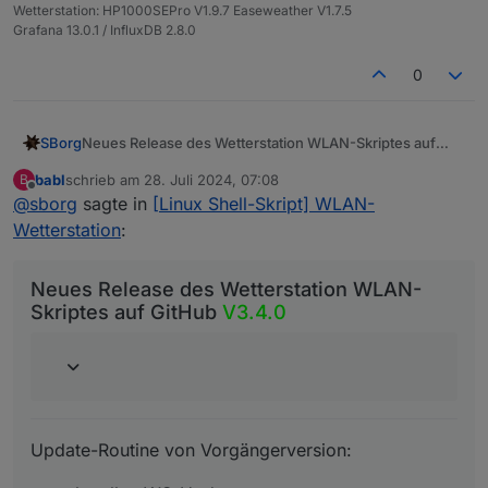
   |__/|__//____/      \____/ .___/\__,_/\__,_/\
Wetterstation: HP1000SEPro V1.9.7 Easeweather V1.7.5
                           /_/

Grafana 13.0.1 / InfluxDB 2.8.0
 'bc' installiert: [✓]

0
 'jq' installiert: [✓]

 'dc' installiert: [✓]

 'unzip' installiert: [✓]

Neues Release des Wetterstation WLAN-Skriptes auf
SBorg
 'patch' installiert: [✓]

GitHub
V3.4.0
babl
schrieb am
28. Juli 2024, 07:08
B
zuletzt editiert von
~ Fix "Kommunikationsfehler" bei Gateways
 Zugriff auf 'Rest-API' im ioBroker: [✓]

Offline
@
sborg
sagte in
[Linux Shell-Skript] WLAN-
mit Firmware ab V3.1.1 / Issue #71
Wetterstation
:
~ Fix am ws_updater, Restart des Service wird
nach Update nicht ausgeführt
Update-Routine von Vorgängerversion:
Wie immer zu finden im
GitHub
Neues Release des Wetterstation WLAN-
aktuellen WS-Updater nutzen
Skriptes auf GitHub
V3.4.0
Download falls älter als V2.12.1
Update ist
optional
, außer man nutzt ein Gateway mit
./ws_updater.sh
im Installationsverzeichnis
einer Firmware größer/gleich V3.1.1
ausführen
Menüpunkt "4" wählen und die Fragen
beantworten
Update-Routine von Vorgängerversion: