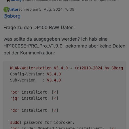
GitHub
V3.4.0
tritor
schrieb am
5. Aug. 2024, 16:39
T
zuletzt editiert von
~ Fix "Kommunikationsfehler" bei Gateways
Offline
@
sborg
mit Firmware ab V3.1.1 / Issue #71
~ Fix am ws_updater, Restart des Service wird
Frage zu den DP100 RAW Daten:
nach Update nicht ausgeführt
Update-Routine von Vorgängerversion:
Wie immer zu finden im
GitHub
was sollte da ausgegeben werden? Ich hab eine
aktuellen WS-Updater nutzen
HP1000SE-PRO_Pro_V1.9.0, bekomme aber keine Daten
Download falls älter als V2.12.1
bei der Kommunikation:
Update ist
optional
, außer man nutzt ein Gateway mit
./ws_updater.sh
im Installationsverzeichnis
einer Firmware größer/gleich V3.1.1
ausführen
WLAN-Wetterstation
V3.4.0
-
(c)2019-2024
by
SBorg
Menüpunkt "4" wählen und die Fragen
Config-Version:
V3.4.0
beantworten
Sub-Version   :
V3.4.0
'bc'
installiert:
 [
✓
]

'jq'
installiert:
 [
✓
]

'dc'
installiert:
 [
✓
]

[
sudo
] 
password for iobroker:
'nc'
in der Openbsd-Variante installiert:
  [
✓
]
