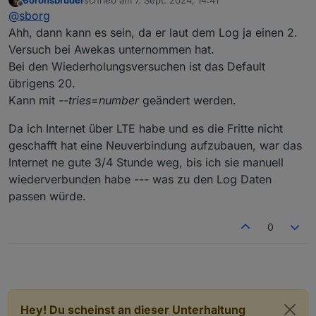
auch schon öfters ein abgestürtzes Internet. Da kamen
Zumindest fast 45 Minuten kommt IMO nicht vom Skript,
zuletzt editiert von
Offline
@
sborg
nach Wiederherstellung ziemlich zügig wieder Daten an.
muss ich mir aber noch mal anschauen.
Das Ganze ist eine Endlosschleife:
warte auf ein Datenpaket
Ahh, dann kann es sein, da er laut dem Log ja einen 2.
verarbeite dies in zig Schritten
Versuch bei Awekas unternommen hat.
mach den Beikram wie Min/Max etc.
Bei den Wiederholungsversuchen ist das Default
führe bei Bedarf 5,6 oder 15 Minutenjobs aus
übrigens 20.
Mitternacht? --> Mitternachtjobs
sende die Daten an die aktivierten Dienste
Kann mit
--tries=number
geändert werden.
und zum Schluß bevor wir einen neuen Durchlauf
starten schreibe die Logzeile
Da ich Internet über LTE habe und es die Fritte nicht
geschafft hat eine Neuverbindung aufzubauen, war das
Internet ne gute 3/4 Stunde weg, bis ich sie manuell
wiederverbunden habe --- was zu den Log Daten
passen würde.
0
Hey! Du scheinst an dieser Unterhaltung