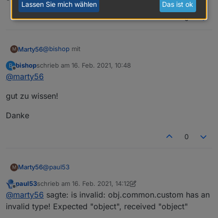
Lassen Sie mich wählen
Das ist ok
0
@
bishop
mit
Marty56
M
bishop
schrieb am
16. Feb. 2021, 10:48
B
zuletzt editiert von
Offline
@
marty56
funktioniert es.
gut zu wissen!
Danke
0
@
paul53
Marty56
M
paul53
schrieb am
16. Feb. 2021, 14:12
Beim Erzeugen für den alias eines Homematic
zuletzt editiert von paul53
Offline
@
marty56
sagte: is invalid: obj.common.custom has an
Temperaturfühlers bekomme ich
javascript.0	2021-02-16 09:34:13.603	warn	(
invalid type! Expected "object", received "object"