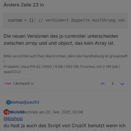
Bei allen meinen Datenpunkten ist
Ändere Zeile 23 in
custom = [];
Mir ist nicht klar, was ich hier eintragen soll
custom
 = {}
; // verhindert doppelte Ausführung von h
Dieselbe Ausgabe bekomme ich beim
Strommessgerät.
Die neuen Versionen des js-controller unterscheiden
zwischen
array
und und
object
, das kein Array ist.
Bitte verzichtet auf Chat-Nachrichten, denn die Handhabung ist grauenhaft
!
Produktiv: Asus PN 42 / N100 / 8 GB / 500 GB; Proxmox mit 2 VM (iob /
openCCU)
1 Antwort
1
@
paul53
bishop
B
Michi68
schrieb am
20. Feb. 2021, 02:08
M
ich wollte gestern mal wieder paar Aliases anlegen
zuletzt editiert von
Offline
@
bishop
lassen mit deinem Script hat auch immer wunderbar
funktioniert!
2021-02-10 21:30:11.239 - info: javascript.0 (
du hast ja auch das Script von CruziX benutzt wenn ich
Jetzt ist es aber so dass ich ein Fehler bekomme..
2021-02-10 21:30:11.239 - warn: javascript.0 (