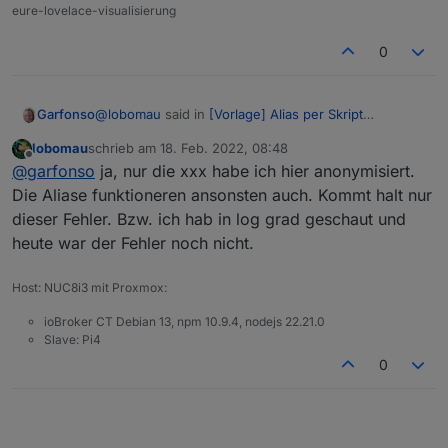
min
 : 
0
,            // Minimalwert, nur bei Daten
eure-lovelace-visualisierung
max
 : 
100
,          // Maximalwert, nur bei Daten
    unit : 
''
,          // Einheit bei Datentyp numbe
0
    states : 
''
,        // {
0
: 
'Aus'
, 
1
: 
'Auto'
, 
2
: 
    custom : [];        // leeres Array wird automati
    history, ...

@
lobomau
said in
[Vorlage] Alias per Skript
Garfonso
    raum : 
''
,          // enum.room, Groß-/Kleinsch
erzeugen
:
    gewerk : 
''
,        // enum.function, Groß-/Klei
lobomau
schrieb am
18. Feb. 2022, 08:48
zuletzt editiert von
Offline
tesla-
@
garfonso
ja, nur die xxx habe ich hier anonymisiert.
    owner : 
''
,         // Owner, etwa system.user.ad
motors.0.LRW3E7EK4MC387xxx.charge_state.u
    group : 
''
,         // Group, etwa system.group.f
Die Aliase funktioneren ansonsten auch. Kommt halt nur
gibt es das Objekt
tesla-
sable_battery_level
},

dieser Fehler. Bzw. ich hab in log grad geschaut und
motors.0.LRW3E7EK4MC387xxx.charge_state.u
***/

heute war der Fehler noch nicht.
sable_battery_level
denn?
// 
-------------------------------------------------
Host: NUC8i3 mit Proxmox:
// Tesla charge

// 
-------------------------------------------------
ioBroker CT Debian 13, npm 10.9.4, nodejs 22.21.0
{

Slave: Pi4
	idAlias : prefix + 
'Tesla.charge_state.charg
0
	idOrigin : 
'tesla-motors.0.'
 + vin + 
'.charg
	recreate : 
true
,

	extend : 
true
,

	nameAlias : 
'Tesla charge_port_latch'
,
