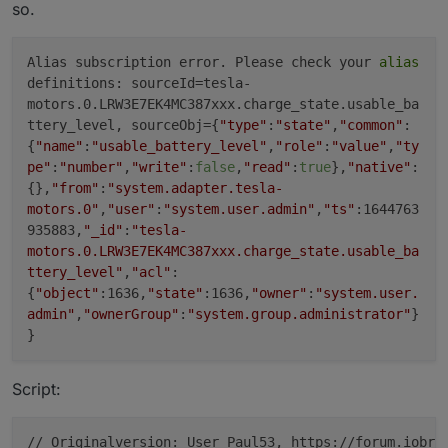
so.
Alias subscription error. Please check your
alias
definitions: sourceId=tesla-
motors.0.LRW3E7EK4MC387xxx.charge_state.usable_ba
ttery_level, sourceObj={
"type"
:
"state"
,
"common"
:
{
"name"
:
"usable_battery_level"
,
"role"
:
"value"
,
"ty
pe"
:
"number"
,
"write"
:
false
,
"read"
:
true
},
"native"
:
{},
"from"
:
"system.adapter.tesla-
motors.0"
,
"user"
:
"system.user.admin"
,
"ts"
:1644763
935883,
"_id"
:
"tesla-
motors.0.LRW3E7EK4MC387xxx.charge_state.usable_ba
ttery_level"
,
"acl"
:
{
"object"
:1636,
"state"
:1636,
"owner"
:
"system.user.
admin"
,
"ownerGroup"
:
"system.group.administrator"
}
}
Script:
// Originalversion: User Paul53, https://forum.iobro