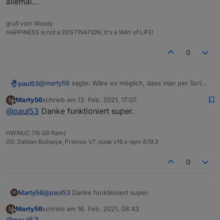
allemal...
gruß vom Woody
HAPPINESS is not a DESTINATION, it's a WAY of LIFE!
0
@
marty56
sagte: Wäre es möglich, dass man per Script
paul53
einen Alias löscht und dann wieder neu anlegt?
Marty56
schrieb am
13. Feb. 2021, 17:07
M
Man kann das Script durch Auskommentieren von 3
zuletzt editiert von
Offline
@
paul53
Danke funktioniert super.
Zeilen so ändern, dass es überschreibt: Im Orginal
Zeilen 29, 30 und 73.
Anschließend nicht vergessen, die Änderung
HW:NUC (16 GB Ram)
rückgängig zu machen!
OS: Debian Bullseye, Promox V7, node v16.x npm 8.19.3
0
Marty56
@
paul53
Danke funktioniert super.
M
Marty56
schrieb am
16. Feb. 2021, 08:43
M
zuletzt editiert von
Offline
@
paul53