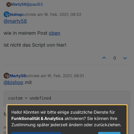
@
paul53
Marty56
M
bishop
schrieb am
16. Feb. 2021, 08:52
B
Beim Erzeugen für den alias eines Homematic
zuletzt editiert von
Offline
@
marty56
Temperaturfühlers bekomme ich
javascript.0	2021-02-16 09:34:13.603	warn	(
wie in meinem Post
oben
Bei allen meinen Datenpunkten ist
custom = [];
ist nicht das Script von hier!
Mir ist nicht klar, was ich hier eintragen soll
0
Dieselbe Ausgabe bekomme ich beim
Strommessgerät.
Marty56
schrieb am
16. Feb. 2021, 09:01
M
zuletzt editiert von
Offline
@
bishop
mit
custom
Hallo! Könnten wir bitte einige zusätzliche Dienste für
funktioniert es.
Funktionalität & Analytics
aktivieren? Sie können Ihre
Zustimmung später jederzeit ändern oder zurückziehen.
HW:NUC (16 GB Ram)
OS: Debian Bullseye, Promox V7, node v16.x npm 8.19.3