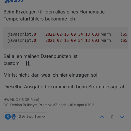
Beim Erzeugen für den alias eines Homematic
Temperaturfühlers bekomme ich
javascript.
0
2021
-
02
-
16
09
:
34
:
13.603
	warn	(
659
javascript.
0
2021
-
02
-
16
09
:
34
:
13.603
	warn	(
659
Bei allen meinen Datenpunkten ist
custom = [];
Mir ist nicht klar, was ich hier eintragen soll
Dieselbe Ausgabe bekomme ich beim Strommessgerät.
HW:NUC (16 GB Ram)
OS: Debian Bullseye, Promox V7, node v16.x npm 8.19.3
B
2 Antworten
0