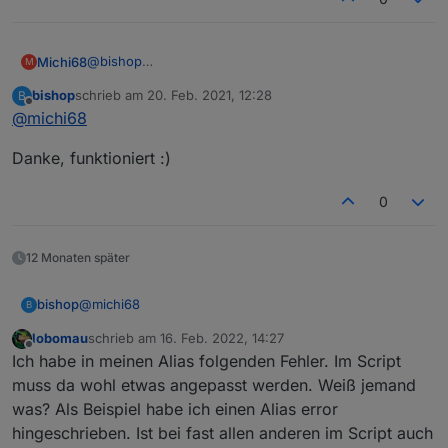
@
bishop
Michi68
M
du hast ja auch das Script von CruziX benutzt wenn
bishop
schrieb am
20. Feb. 2021, 12:28
B
ich das richtig sehe, hatte eben die gleichen Fehler
zuletzt editiert von
Offline
@
michi68
hab dann
in
Zeile 172
Danke, funktioniert :)
0
also die [] gegen die {} getauscht
dann sollte es wieder gehen, kannst du ja mal Testen,
hab sonst von Javascript keine ahnung.
Gruß Michael
12 Monaten später
einfach mal ausprobiert und es ging
hat mich gerade
@
Paul53
drauf gebracht Danke dafür
@
michi68
bishop
B
lobomau
schrieb am
16. Feb. 2022, 14:27
Danke, funktioniert :)
zuletzt editiert von
Offline
Ich habe in meinen Alias folgenden Fehler. Im Script
muss da wohl etwas angepasst werden. Weiß jemand
was? Als Beispiel habe ich einen Alias error
hingeschrieben. Ist bei fast allen anderen im Script auch