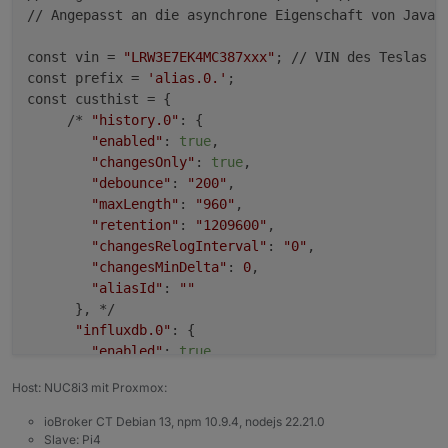
// Angepasst an die asynchrone Eigenschaft von Javasc
const vin = 
"LRW3E7EK4MC387xxx"
; // VIN des Teslas ei
const prefix = 
'alias.0.'
;

const custhist = {

     /* 
"history.0"
: {

"enabled"
: 
true
,

"changesOnly"
: 
true
,

"debounce"
: 
"200"
,

"maxLength"
: 
"960"
,

"retention"
: 
"1209600"
,

"changesRelogInterval"
: 
"0"
,

"changesMinDelta"
: 
0
,

"aliasId"
: 
""
      }, */

"influxdb.0"
: {

"enabled"
: 
true
,

"changesOnly"
: 
true
,

Host: NUC8i3 mit Proxmox:
"debounce"
: 
"200"
,

"retention"
: 
"63072000"
, 

ioBroker CT Debian 13, npm 10.9.4, nodejs 22.21.0
"changesRelogInterval"
: 
"0"
,

Slave: Pi4