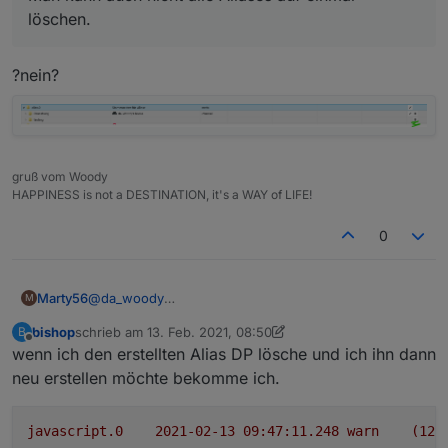
löschen.
?nein?
gruß vom Woody
HAPPINESS is not a DESTINATION, it's a WAY of LIFE!
0
@
da_woody
Marty56
M
Dieser umständliche Weg war mir natürlich klar,
bishop
schrieb am
13. Feb. 2021, 08:50
B
deshalb ja meine Anfrage :-(
Aber ja, es gibt durchaus Problemstellungen, wo ich
zuletzt editiert von bishop
Offline
wenn ich den erstellten Alias DP lösche und ich ihn dann
alle neuanlegen will.
Man kann auch nicht alle Aliases auf einmal löschen.
neu erstellen möchte bekomme ich.
javascript.0
2021-02-13 09:47:11.248	
warn
(123