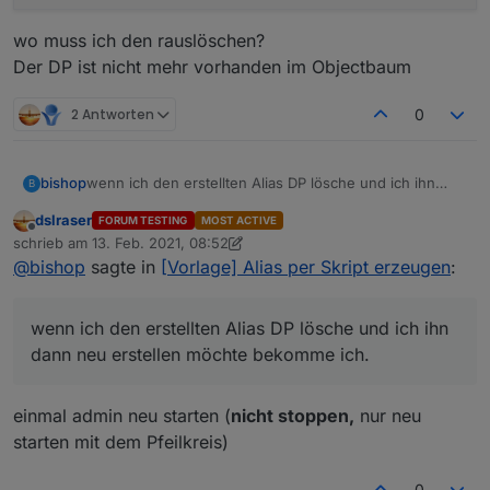
wo muss ich den rauslöschen?
Der DP ist nicht mehr vorhanden im Objectbaum
2 Antworten
0
wenn ich den erstellten Alias DP lösche und ich ihn
bishop
B
dann neu erstellen möchte bekomme ich.
dslraser
FORUM TESTING
MOST ACTIVE
Offline
schrieb am
13. Feb. 2021, 08:52
zuletzt editiert von dslraser
wo muss ich den rauslöschen?
@
bishop
sagte in
[Vorlage] Alias per Skript erzeugen
:
Der DP ist nicht mehr vorhanden im Objectbaum
wenn ich den erstellten Alias DP lösche und ich ihn
dann neu erstellen möchte bekomme ich.
einmal admin neu starten (
nicht stoppen,
nur neu
starten mit dem Pfeilkreis)
0