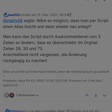
paul53
schrieb am
13. Feb. 2021, 08:54
zuletzt editiert von paul53
Offline
@
marty56
sagte: Wäre es möglich, dass man per Script
einen Alias löscht und dann wieder neu anlegt?
Man kann das Script durch Auskommentieren von 3
Zeilen so ändern, dass es überschreibt: Im Orginal
Zeilen 29, 30 und 73.
Anschließend nicht vergessen, die Änderung
rückgängig zu machen!
Bitte verzichtet auf Chat-Nachrichten, denn die Handhabung ist grauenhaft
!
Produktiv: Asus PN 42 / N100 / 8 GB / 500 GB; Proxmox mit 2 VM (iob /
openCCU)
M
2 Antworten
0
wenn ich den erstellten Alias DP lösche und ich ihn
bishop
B