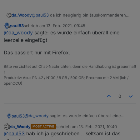
da_Woody
@
paul53
da ich neugierig bin (auskommentieren
der 3 zeilen), hab ich das script nochmal kopiert
paul53
schrieb am
13. Feb. 2021, 09:45
und neu unter scripte eingefügt (firefox). daraufhin
zuletzt editiert von
Offline
@
da_woody
sagte: es wurde einfach überall eine
haben die zeilen zahlen überhaupt nicht mehr
gestimmt. es wurde einfach überall eine leerzeile
leerzeile eingefügt
eingefügt (153 zeilen). das ganze mit chrome am
selben PC (Win10) und siehe da, nur mehr 76
Das passiert nur mit Firefox.
zeilen!
ist nur als warnung gedacht, falls jemand da was
Bitte verzichtet auf Chat-Nachrichten, denn die Handhabung ist grauenhaft
bemängelt...
!
Produktiv: Asus PN 42 / N100 / 8 GB / 500 GB; Proxmox mit 2 VM (iob /
openCCU)
0
@
da_woody
sagte: es wurde einfach überall eine
paul53
leerzeile eingefügt
da_Woody
schrieb am
13. Feb. 2021, 10:40
MOST ACTIVE
Das passiert nur mit Firefox.
zuletzt editiert von
Offline
@
paul53
hab ich ja geschrieben... seltsam ist das