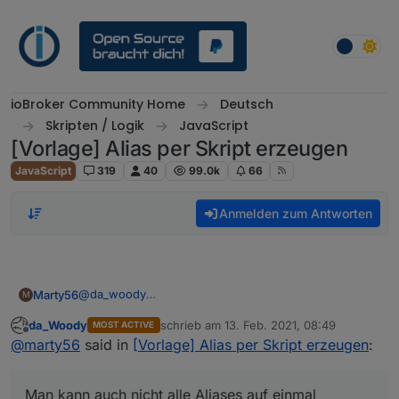
Weiter zum Inhalt
ioBroker Community Home
Deutsch
Skripten / Logik
JavaScript
[Vorlage] Alias per Skript erzeugen
JavaScript
319
40
99.0k
66
Anmelden zum Antworten
@
da_woody
Marty56
M
Dieser umständliche Weg war mir natürlich klar,
da_Woody
schrieb am
13. Feb. 2021, 08:49
MOST ACTIVE
deshalb ja meine Anfrage :-(
Aber ja, es gibt durchaus Problemstellungen, wo ich
zuletzt editiert von
Offline
@
marty56
said in
[Vorlage] Alias per Skript erzeugen
:
alle neuanlegen will.
Man kann auch nicht alle Aliases auf einmal löschen.
Man kann auch nicht alle Aliases auf einmal