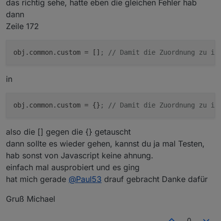
das richtig sehe, hatte eben die gleichen Fehler hab
kann gerade nicht den Teil des Scriptes liefern da ich
2021-02-10 21:30:11.240 - warn: javascript.0 (
dann
nicht zu hause bin, werde ich nachreichen wenn es
benötigt wird.
Zeile 172
Ist ein Zigbee DP der Prozent liefert, gleiche DP werden
Ich versteh den Fehler so das er "object" erwartet aber
aber erstellt.
ein "object" bekommt also eigentlich doch richtig oder?
obj.common.custom
 = []
; // Damit die Zuordnung zu iQ
in
obj.common.custom
 = {}
; // Damit die Zuordnung zu iQ
also die [] gegen die {} getauscht
dann sollte es wieder gehen, kannst du ja mal Testen,
hab sonst von Javascript keine ahnung.
einfach mal ausprobiert und es ging
hat mich gerade
@
Paul53
drauf gebracht Danke dafür
Gruß Michael
0