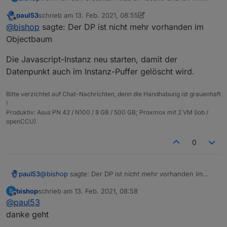
dann neu erstellen möchte bekomme ich.
paul53
schrieb am
13. Feb. 2021, 08:55
zuletzt editiert von paul53
Offline
@
bishop
sagte: Der DP ist nicht mehr vorhanden im
wo muss ich den rauslöschen?
Objectbaum
Der DP ist nicht mehr vorhanden im Objectbaum
Die Javascript-Instanz neu starten, damit der
Datenpunkt auch im Instanz-Puffer gelöscht wird.
Bitte verzichtet auf Chat-Nachrichten, denn die Handhabung ist grauenhaft
!
Produktiv: Asus PN 42 / N100 / 8 GB / 500 GB; Proxmox mit 2 VM (iob /
openCCU)
0
@
bishop
sagte: Der DP ist nicht mehr vorhanden im
paul53
Objectbaum
bishop
schrieb am
13. Feb. 2021, 08:58
B
Die Javascript-Instanz neu starten, damit der
zuletzt editiert von
Offline
@
paul53
Datenpunkt auch im Instanz-Puffer gelöscht wird.
danke geht