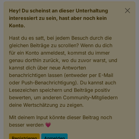
	raum : 
'tesla'
,

Hey! Du scheinst an dieser Unterhaltung
	custom : custhist,

interessiert zu sein, hast aber noch kein
	owner : 
"system.user.admin"
,

	group : 
"system.group.user"
Konto.
},

Hast du es satt, bei jedem Besuch durch die
{

	idAlias : prefix + 
'Tesla.charge_state.batte
gleichen Beiträge zu scrollen? Wenn du dich
	idOrigin : 
'tesla-motors.0.'
 + vin + 
'.charg
für ein Konto anmeldest, kommst du immer
	recreate : 
true
,

genau dorthin zurück, wo du zuvor warst, und
	extend : 
true
,

kannst dich über neue Antworten
	nameAlias : 
'Tesla battery_heater_on'
,

benachrichtigen lassen (entweder per E-Mail
	raum : 
'tesla'
,

oder Push-Benachrichtigung). Du kannst auch
	custom : custhist,

Lesezeichen speichern und Beiträge positiv
	owner : 
"system.user.admin"
,

	group : 
"system.group.user"
bewerten, um anderen Community-Mitgliedern
},

deine Wertschätzung zu zeigen.
{

	idAlias : prefix + 
'Tesla.charge_state.batte
Mit deinem Input könnte dieser Beitrag noch
	idOrigin : 
'tesla-motors.0.'
 + vin + 
'.charg
besser werden 💗
	recreate : 
true
,

	extend : 
true
,

Registrieren
Anmelden