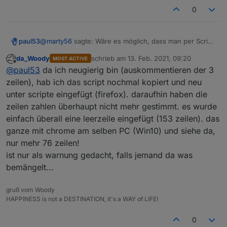
0
@
marty56
sagte: Wäre es möglich, dass man per Script
paul53
einen Alias löscht und dann wieder neu anlegt?
da_Woody
schrieb am
13. Feb. 2021, 09:20
MOST ACTIVE
Man kann das Script durch Auskommentieren von 3
zuletzt editiert von
Offline
@
paul53
da ich neugierig bin (auskommentieren der 3
Zeilen so ändern, dass es überschreibt: Im Orginal
Zeilen 29, 30 und 73.
zeilen), hab ich das script nochmal kopiert und neu
Anschließend nicht vergessen, die Änderung
unter scripte eingefügt (firefox). daraufhin haben die
rückgängig zu machen!
zeilen zahlen überhaupt nicht mehr gestimmt. es wurde
einfach überall eine leerzeile eingefügt (153 zeilen). das
ganze mit chrome am selben PC (Win10) und siehe da,
nur mehr 76 zeilen!
ist nur als warnung gedacht, falls jemand da was
bemängelt...
gruß vom Woody
HAPPINESS is not a DESTINATION, it's a WAY of LIFE!
0