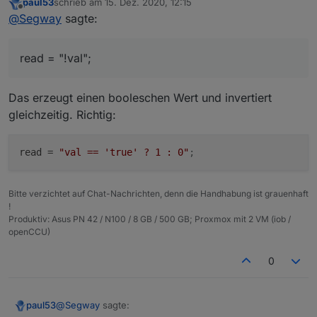
paul53
schrieb am
15. Dez. 2020, 12:15
War nur eine schreibweise um mein "Problem" zu
zuletzt editiert von
Offline
@
Segway
sagte:
schildern.
Warum ich 0 und 1 brauche ? Nunja, wie in meinem
anderen aktuellen Thread zu erkennen, kann ich in
read = "!val";
Grafana leider den Zustand nicht mit true / false
Edit:
abbilden sondern brauche eine 0 und 1 (STAT-Panel in
// Folgende kommentieren, wenn keine Änderung der
Grafana - anders gehts da nicht)
Eigenschaft erforderlich
nameAlias = 'VM Influx';
Das erzeugt einen booleschen Wert und invertiert
desc = 'per Script erstellt';
gleichzeitig. Richtig:
typeAlias = 'number'; // oder 'number'
read = "!val"; // Erkennung "Aus" --> false erfolgt
automatisch
read
 = 
"val == 'true' ? 1 : 0"
;
Bitte verzichtet auf Chat-Nachrichten, denn die Handhabung ist grauenhaft
!
Produktiv: Asus PN 42 / N100 / 8 GB / 500 GB; Proxmox mit 2 VM (iob /
openCCU)
0
@
Segway
sagte:
paul53