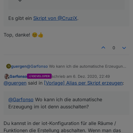
Es gibt ein
Skript von @CruziX
.
Top, danke! 😊👍
0
guergen
@
Garfonso
Wo kann ich die automatische Erzeugung
G
im iot denn ausschalten?
Garfonso
schrieb am
6. Dez. 2020, 22:49
DEVELOPER
zuletzt editiert von
Offline
@
guergen
said in
[Vorlage] Alias per Skript erzeugen
:
@
Garfonso
Wo kann ich die automatische
Erzeugung im iot denn ausschalten?
Du kannst in der iot-Konfiguration für alle Räume /
Funktionen die Erstellung abschalten. Wenn man das