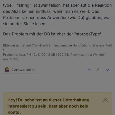
  "from": "system.adapter.javascript.0",

type = "string" ist falsch. Habe PR auf Github
type = "string" ist zwar falsch, hat aber auf die Reaktion
  "user": "system.user.admin",

erstellt.
des Alias keinen Einfluss, wenn man es weiß. Das
  "ts": 1608037099330,

  "_id": "alias.0.linux-control.0.VM_Influx.i
Problem ist eher, dass Anwender (wie Du) glauben, was
  "acl": {

sie an der Stelle lesen.
    "object": 1636,

    "state": 1636,

Das Problem mit der DB ist eher der "storageType".
    "owner": "system.user.admin",

    "ownerGroup": "system.group.administrator"
  }

Bitte verzichtet auf Chat-Nachrichten, denn die Handhabung ist grauenhaft
!
Produktiv: Asus PN 42 / N100 / 8 GB / 500 GB; Proxmox mit 2 VM (iob /
openCCU)
2 Antworten
0
Hey! Du scheinst an dieser Unterhaltung
interessiert zu sein, hast aber noch kein
Konto.