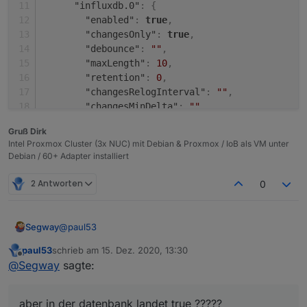
"influxdb.0"
:
{
"enabled"
:
true
,
"changesOnly"
:
true
,
"debounce"
:
""
,
"maxLength"
:
10
,
"retention"
:
0
,
"changesRelogInterval"
:
""
,
"changesMinDelta"
:
""
,
"storageType"
:
"Boolean"
,
Gruß Dirk
"aliasId"
:
""
Intel Proxmox Cluster (3x NUC) mit Debian & Proxmox / IoB als VM unter
}
,
Debian / 60+ Adapter installiert
"linkeddevices.0"
:
{
"enabled"
:
true
,
2 Antworten
0
"number_unit"
:
""
,
"linkedId"
:
"InfluxDB_.is_online"
,
"name"
:
""
,
@
paul53
Segway
"role"
:
""
,
"mergeSettingsOnRestart"
:
false
,
paul53
schrieb am
15. Dez. 2020, 13:30
Ja das weiss ich. Ich habs nun nochmal komplett neu
zuletzt editiert von
Offline
@
Segway
sagte:
"expertSettings"
:
false
,
gemacht, allerdings wird mir in der Übersicht
"number_convertTo"
:
""
,
angezeigt "1" aber in der datenbank landet true ?????
iobroker Übersicht:
"number_maxDecimal"
:
""
,
aber in der datenbank landet true ?????
iobroker InfluxDB: