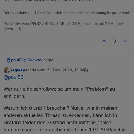
      if(typeAlias) obj.common.type = typeAlias
      if(obj.common.read !== false && read) ob
      if(obj.common.write !== false && write) 
Bitte verzichtet auf Chat-Nachrichten, denn die Handhabung ist grauenhaft
      if(nameAlias) obj.common.name = nameAlias
!
Produktiv: Asus PN 42 / N100 / 8 GB / 500 GB; Proxmox mit 2 VM (iob /
      if(role) obj.common.role = role;

openCCU)
      if(desc) obj.common.desc = desc;

      if(obj.common.type == 'number') {

         if(min !== undefined) obj.common.min =
0
         if(max !== undefined) obj.common.max =
         if(unit) obj.common.unit = unit;

      } else {

@
Segway
sagte:
paul53
         if(obj.common.min !== undefined) dele
         if(obj.common.max !== undefined) dele
Segway
schrieb am
15. Dez. 2020, 12:04
zuletzt editiert von Segway
Offline
         if(obj.common.unit) delete obj.common.
Datenpunkt true / false --> type = string
@
paul53
      }

      if(states) obj.common.states = states;

War nur eine schreibweise um mein "Problem" zu
Du meinst: "true" / "false"; type: "string" ?
      if(custom && obj.common.custom) obj.comm
schildern.
      obj.native = {};

@
Segway
sagte in
[Vorlage] Alias per Skript erzeugen
:
      setObject(idDst, obj, function() {

Warum ich 0 und 1 brauche ? Nunja, wie in meinem
         if(idRd) setState(idRd, getState(idRd
anderen aktuellen Thread zu erkennen, kann ich in
         else setState(idSrc, getState(idSrc).
Alias erzeugen der bei true dann 1 liefert und bei
      });

Grafana leider den Zustand nicht mit true / false
false 0
      if(raum && existsObject('enum.rooms.' + 
abbilden sondern brauche eine 0 und 1 (STAT-Panel in
Weshalb binäre Werte ? In ioBroker / Javascript sollte
         let obj = getObject('enum.rooms.' + ra