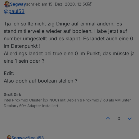
        "number_to_duration_convert_seconds": 
Segway
schrieb am
15. Dez. 2020, 12:50
"from"
:
"system.adapter.javascript.0"
,
zuletzt editiert von Segway
Offline
        "number_to_duration_format": "",

trotzdem wird in dem Aliaswert dann FALSE
@
paul53
"user"
:
"system.user.admin"
,
        "number_to_datetime_convert_seconds": 
reingeschrieben
"ts"
:
1608034784675
,
Ich lese
        "number_to_datetime_format": "",

Tja ich sollte nicht zig Dinge auf einmal ändern. Es
"_id"
:
"alias.0.linux-control.0.VM_Influx.info
        "number_to_multi_condition": "",

stand mitllerweile wieder auf boolean. Habe jetzt auf
"acl"
:
{
        "boolean_convertTo": "",

number umgestellt und es klappt. Es landet auch eine 0
"object"
:
1636
,
        "boolean_to_string_value_true": "",

"state"
:
1636
,
im Datenpunkt !
        "boolean_to_string_value_false": "",

"_id": "alias.0.linux-
"owner"
:
"system.user.admin"
,
        "string_convertTo": "",

Allerdings landet bei true eine 0 im Punkt; das müsste ja
control.0.VM_Influx.info.is_online_InfluxDB",
        "string_prefix": "",

"ownerGroup"
:
"system.group.administrator"
ist wirklich vom Typ "string" ? Kann ich mir nicht
eine 1 sein oder ?
        "string_suffix": "",

}
vorstellen. Falls Typ "boolean", dann
        "string_to_boolean_value_true": "",

}
Edit:
        "string_to_boolean_value_false": "",

Also doch auf boolean stellen ?
        "string_to_number_unit": "",

EDIT:
        "string_to_number_maxDecimal": "",

        "string_to_number_calculation": "",

Gruß Dirk
        "string_to_number_calculation_readOnly
Intel Proxmox Cluster (3x NUC) mit Debian & Proxmox / IoB als VM unter
        "string_to_duration_format": "",

liefert bei mir 'boolean'.
Debian / 60+ Adapter installiert
        "string_to_datetime_parser": "",

        "string_to_datetime_format": ""

0
      }

    },

    "alias": {

@
paul53
Segway