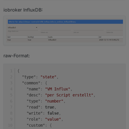
iobroker InfluxDB:
raw-Format:
{
"type"
:
"state"
,
"common"
:
{
"name"
:
"VM Influx"
,
"desc"
:
"per Script erstellt"
,
"type"
:
"number"
,
"read"
:
true
,
"write"
:
false
,
"role"
:
"value"
,
"custom"
:
{