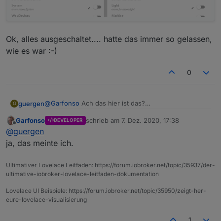
Ok, alles ausgeschaltet.... hatte das immer so gelassen,
wie es war :-)
0
@
Garfonso
Ach das hier ist das?
guergen
G
Garfonso
schrieb am
7. Dez. 2020, 17:38
DEVELOPER
Ok, alles ausgeschaltet.... hatte das immer so
zuletzt editiert von
Offline
@
guergen
gelassen, wie es war :-)
ja, das meinte ich.
Ultimativer Lovelace Leitfaden: https://forum.iobroker.net/topic/35937/der-
ultimative-iobroker-lovelace-leitfaden-dokumentation
Lovelace UI Beispiele: https://forum.iobroker.net/topic/35950/zeigt-her-
eure-lovelace-visualisierung
1