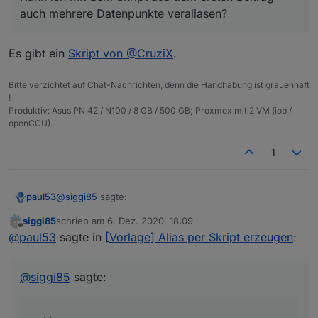
auch mehrere Datenpunkte veraliasen?
Es gibt ein
Skript von @CruziX
.
Bitte verzichtet auf Chat-Nachrichten, denn die Handhabung ist grauenhaft
!
Produktiv: Asus PN 42 / N100 / 8 GB / 500 GB; Proxmox mit 2 VM (iob /
openCCU)
1
@
siggi85
sagte:
paul53
siggi85
schrieb am
6. Dez. 2020, 18:09
zuletzt editiert von
Offline
Kann ich mit dem Skript aus dem ersten Beitrag
@
paul53
sagte in
[Vorlage] Alias per Skript erzeugen
:
auch mehrere Datenpunkte veraliasen?
Es gibt ein
Skript von @CruziX
.
@
siggi85
sagte: