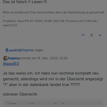
geändert und es kommt wieder nur TRUE rein :-(
Das ist falsch !! Lesen !!!
anstatt 1
Bitte verzichtet auf Chat-Nachrichten, denn die Handhabung ist grauenhaft
!
Produktiv: Asus PN 42 / N100 / 8 GB / 500 GB; Proxmox mit 2 VM (iob /
openCCU)
0
@
Segway
sagte:
paul53
Segway
schrieb am
15. Dez. 2020, 13:26
zuletzt editiert von
Offline
typeAlias = 'boolean'; // oder 'number'
@
paul53
Ja das weiss ich. Ich habs nun nochmal komplett neu
Das ist falsch !! Lesen !!!
gemacht, allerdings wird mir in der Übersicht angezeigt
"1" aber in der datenbank landet true ?????
iobroker Übersicht: