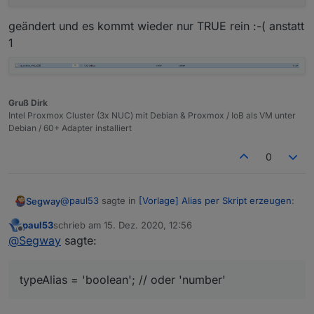
geändert und es kommt wieder nur TRUE rein :-( anstatt
1
Gruß Dirk
Intel Proxmox Cluster (3x NUC) mit Debian & Proxmox / IoB als VM unter
Debian / 60+ Adapter installiert
0
@
paul53
sagte in
[Vorlage] Alias per Skript erzeugen
:
Segway
paul53
schrieb am
15. Dez. 2020, 12:56
zuletzt editiert von
Offline
@
Segway
sagte:
@
Segway
sagte:
Mhhh, nun hab ich es auf:
bei true eine 0 im Punkt
typeAlias = 'boolean'; // oder 'number'
typeAlias = 'boolean'; // oder 'number'

Siehe meinen letzten Beitrag: