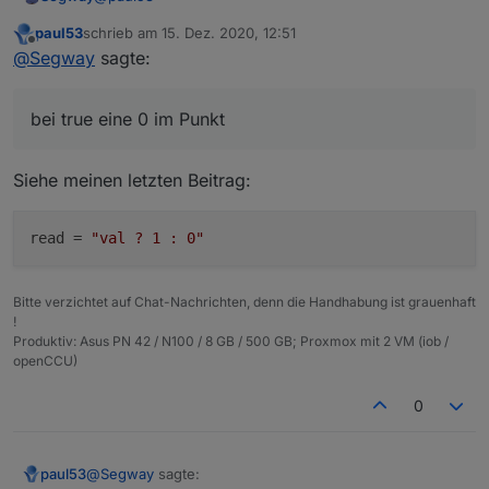
      "id": "linux-control.0.VM_Influx.info.is
      "read": "val == 'true' ? 1 : 0"

paul53
schrieb am
15. Dez. 2020, 12:51
Tja ich sollte nicht zig Dinge auf einmal ändern. Es
zuletzt editiert von
    }

Offline
@
Segway
sagte:
stand mitllerweile wieder auf boolean. Habe jetzt auf
  },

number umgestellt und es klappt. Es landet auch eine
Edit:
  "native": {},

0 im Datenpunkt !
Also doch auf boolean stellen ?
  "from": "system.adapter.javascript.0",

bei true eine 0 im Punkt
Allerdings landet bei true eine 0 im Punkt; das müsste
  "user": "system.user.admin",

ja eine 1 sein oder ?
  "ts": 1608034784675,

  "_id": "alias.0.linux-control.0.VM_Influx.i
Siehe meinen letzten Beitrag:
  "acl": {

    "object": 1636,

    "state": 1636,

read
 = 
"val ? 1 : 0"
    "owner": "system.user.admin",

    "ownerGroup": "system.group.administrator"
  }

Bitte verzichtet auf Chat-Nachrichten, denn die Handhabung ist grauenhaft
!
Produktiv: Asus PN 42 / N100 / 8 GB / 500 GB; Proxmox mit 2 VM (iob /
openCCU)
0
@
Segway
sagte:
paul53