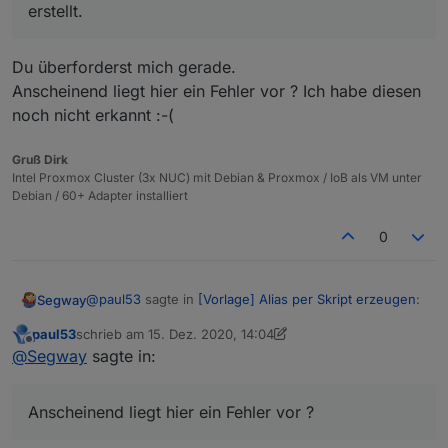
"owner"
:
"system.user.admin"
,
erstellt.
        "boolean_convertTo": "",

"ownerGroup"
:
"system.group.administrator"
        "boolean_to_string_value_true": "",

}
        "boolean_to_string_value_false": "",

Du überforderst mich gerade.
}
        "string_convertTo": "",

Anscheinend liegt hier ein Fehler vor ? Ich habe diesen
        "string_prefix": "",

        "string_suffix": "",

noch nicht erkannt :-(
        "string_to_boolean_value_true": "",

        "string_to_boolean_value_false": "",

Gruß Dirk
        "string_to_number_unit": "",

Intel Proxmox Cluster (3x NUC) mit Debian & Proxmox / IoB als VM unter
        "string_to_number_maxDecimal": "",

Debian / 60+ Adapter installiert
        "string_to_number_calculation": "",

        "string_to_number_calculation_readOnly
0
        "string_to_duration_format": "",

        "string_to_datetime_parser": "",

        "string_to_datetime_format": ""

@
paul53
sagte in
[Vorlage] Alias per Skript erzeugen
:
Segway
      }

    },

paul53
schrieb am
15. Dez. 2020, 14:04
    "alias": {

zuletzt editiert von paul53
Offline
@
Segway
sagte:
@
Segway
sagte in:
      "id": "linux-control.0.VM_Influx.info.is
      "read": "val ? 1 : 0"

Du überforderst mich gerade.
    }

Datenpunkt true / false --> type = string
Anscheinend liegt hier ein Fehler vor ? Ich habe
Anscheinend liegt hier ein Fehler vor ?
  },

diesen noch nicht erkannt :-(
  "native": {},
