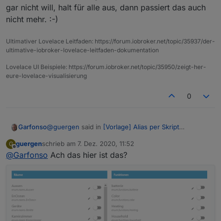
gar nicht will, halt für alle aus, dann passiert das auch
nicht mehr. :-)
Ultimativer Lovelace Leitfaden: https://forum.iobroker.net/topic/35937/der-
ultimative-iobroker-lovelace-leitfaden-dokumentation
Lovelace UI Beispiele: https://forum.iobroker.net/topic/35950/zeigt-her-
eure-lovelace-visualisierung
0
@
guergen
said in
[Vorlage] Alias per Skript
Garfonso
erzeugen
:
guergen
schrieb am
7. Dez. 2020, 11:52
G
zuletzt editiert von
Offline
@
Garfonso
Ach das hier ist das?
@
Garfonso
Wo kann ich die automatische
Erzeugung im iot denn ausschalten?
Du kannst in der iot-Konfiguration für alle Räume /
Funktionen die Erstellung abschalten. Wenn man das
gar nicht will, halt für alle aus, dann passiert das
auch nicht mehr. :-)