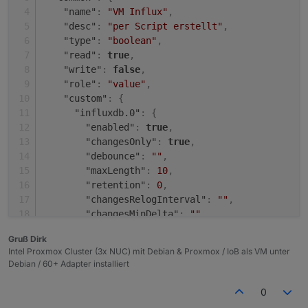
"name"
:
"VM Influx"
,
"desc"
:
"per Script erstellt"
,
"type"
:
"boolean"
,
"read"
:
true
,
"write"
:
false
,
"role"
:
"value"
,
"custom"
:
{
"influxdb.0"
:
{
"enabled"
:
true
,
"changesOnly"
:
true
,
"debounce"
:
""
,
"maxLength"
:
10
,
"retention"
:
0
,
"changesRelogInterval"
:
""
,
"changesMinDelta"
:
""
,
"storageType"
:
"Boolean"
,
Gruß Dirk
"aliasId"
:
""
Intel Proxmox Cluster (3x NUC) mit Debian & Proxmox / IoB als VM unter
}
,
Debian / 60+ Adapter installiert
"linkeddevices.0"
:
{
"enabled"
:
true
,
0
"number_unit"
:
""
,