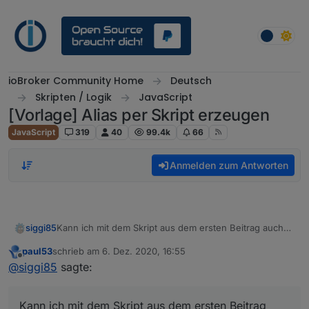
Weiter zum Inhalt
ioBroker Community Home
Deutsch
Skripten / Logik
JavaScript
[Vorlage] Alias per Skript erzeugen
JavaScript
319
40
99.4k
66
Anmelden zum Antworten
siggi85
Kann ich mit dem Skript aus dem ersten Beitrag auch
mehrere Datenpunkte veraliasen? Also kann man
paul53
schrieb am
6. Dez. 2020, 16:55
irgendwie ein Array für idOrigin und idAlias für
zuletzt editiert von
Offline
@
siggi85
sagte:
gleichartige Aliase nutzen?
Kann ich mit dem Skript aus dem ersten Beitrag