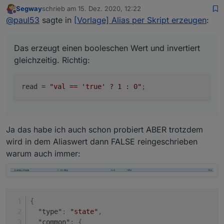
Segway
schrieb am
15. Dez. 2020, 12:22
zuletzt editiert von
Offline
read = "!val";
@
paul53
sagte in
[Vorlage] Alias per Skript erzeugen
:
Das erzeugt einen booleschen Wert und invertiert
Das erzeugt einen booleschen Wert und invertiert
gleichzeitig. Richtig:
gleichzeitig. Richtig:
read
 = 
"val == 'true' ? 1 : 0"
;
Ja das habe ich auch schon probiert ABER trotzdem
wird in dem Aliaswert dann FALSE reingeschrieben
warum auch immer:
{
"type"
:
"state"
,
"common"
:
{