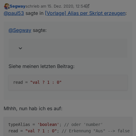
Segway
schrieb am
15. Dez. 2020, 12:54
zuletzt editiert von Segway
Offline
bei true eine 0 im Punkt
@
paul53
sagte in
[Vorlage] Alias per Skript erzeugen
:
Siehe meinen letzten Beitrag:
@
Segway
sagte:
Siehe meinen letzten Beitrag:
read
 = 
"val ? 1 : 0"
Mhhh, nun hab ich es auf:
typeAlias
 = 
'boolean'
; // oder 'number'
read
 = 
"val ? 1 : 0"
; // Erkennung "Aus" --> false e