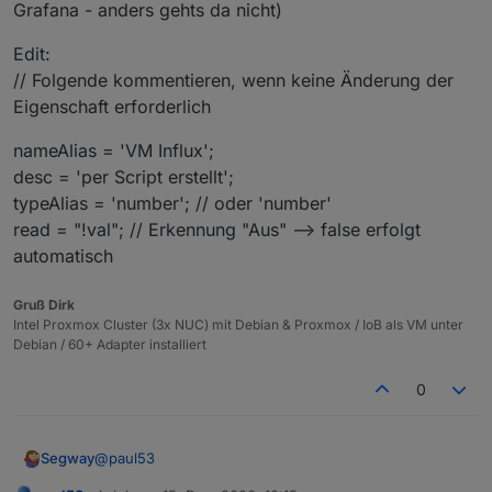
man man mit booleschen Werten arbeiten.
Grafana - anders gehts da nicht)
         obj.common.members.push(idDst);

         setObject('enum.rooms.' + raum, obj);

Edit:
      }

      if(gewerk && existsObject('enum.function
// Folgende kommentieren, wenn keine Änderung der
         let obj = getObject('enum.functions.'
Eigenschaft erforderlich
         obj.common.members.push(idDst);

         setObject('enum.functions.' + gewerk, 
nameAlias = 'VM Influx';
      }

desc = 'per Script erstellt';
   } 

}

typeAlias = 'number'; // oder 'number'
read = "!val"; // Erkennung "Aus" --> false erfolgt
automatisch
Gruß Dirk
Intel Proxmox Cluster (3x NUC) mit Debian & Proxmox / IoB als VM unter
Debian / 60+ Adapter installiert
0
@
paul53
Segway