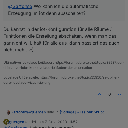
@
Garfonso
Wo kann ich die automatische
Erzeugung im iot denn ausschalten?
Du kannst in der iot-Konfiguration für alle Räume /
Funktionen die Erstellung abschalten. Wenn man das
gar nicht will, halt für alle aus, dann passiert das auch
nicht mehr. :-)
Ultimativer Lovelace Leitfaden: https://forum.iobroker.net/topic/35937/der-
ultimative-iobroker-lovelace-leitfaden-dokumentation
Lovelace UI Beispiele: https://forum.iobroker.net/topic/35950/zeigt-her-
eure-lovelace-visualisierung
0
@
guergen
said in
[Vorlage] Alias per Skript
Garfonso
erzeugen
:
guergen
schrieb am
7. Dez. 2020, 11:52
G
zuletzt editiert von
Offline
@
Garfonso
Wo kann ich die automatische