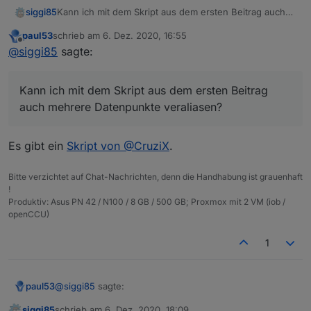
siggi85
Kann ich mit dem Skript aus dem ersten Beitrag auch
mehrere Datenpunkte veraliasen? Also kann man
paul53
schrieb am
6. Dez. 2020, 16:55
irgendwie ein Array für idOrigin und idAlias für
zuletzt editiert von
Offline
@
siggi85
sagte:
gleichartige Aliase nutzen?
Kann ich mit dem Skript aus dem ersten Beitrag
auch mehrere Datenpunkte veraliasen?
Es gibt ein
Skript von @CruziX
.
Bitte verzichtet auf Chat-Nachrichten, denn die Handhabung ist grauenhaft
!
Produktiv: Asus PN 42 / N100 / 8 GB / 500 GB; Proxmox mit 2 VM (iob /
openCCU)
1
@
siggi85
sagte:
paul53
siggi85
schrieb am
6. Dez. 2020, 18:09