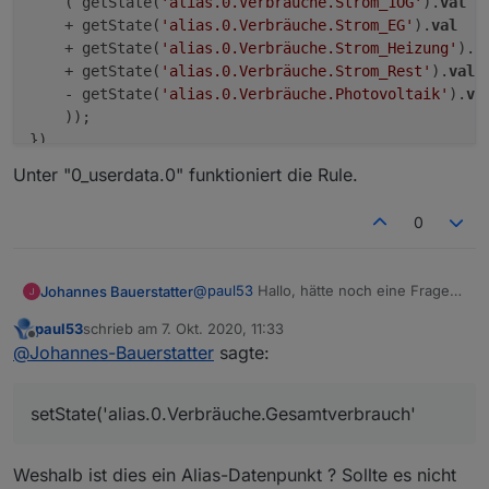
    ( getState(
'alias.0.Verbräuche.Strom_1OG'
).
val
    + getState(
'alias.0.Verbräuche.Strom_EG'
).
val
    + getState(
'alias.0.Verbräuche.Strom_Heizung'
).
v
    + getState(
'alias.0.Verbräuche.Strom_Rest'
).
val
    - getState(
'alias.0.Verbräuche.Photovoltaik'
).
va
    ));

Unter "0_userdata.0" funktioniert die Rule.
0
@
paul53
Hallo, hätte noch eine Frage
Johannes Bauerstatter
bitte:
paul53
schrieb am
7. Okt. 2020, 11:33
Warum funktioniert die Rule auf Aliase
zuletzt editiert von
Offline
@
Johannes-Bauerstatter
sagte:
nicht:
const EG = [

    'alias.0.Verbräuche.Photovolta
setState('alias.0.Verbräuche.Gesamtverbrauch'
Unter "0_userdata.0" funktioniert die
    'alias.0.Verbräuche.Strom_1OG'
Rule.
    'alias.0.Verbräuche.Strom_EG',
    'alias.0.Verbräuche.Strom_Heiz
Weshalb ist dies ein Alias-Datenpunkt ? Sollte es nicht
    'alias.0.Verbräuche.Strom_Rest