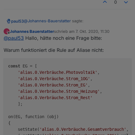
0
"alias.0" die Zustände spiegelt.
@
Johannes-Bauerstatter
sagte:
paul53
Johannes Bauerstatter
schrieb am
7. Okt. 2020, 11:30
zuletzt editiert von
Offline
Warum funktioniert das unter "0_userdata.0" nicht.
@
paul53
Hallo, hätte noch eine Frage bitte:
Warum funktioniert die Rule auf Aliase nicht:
Weil der js-controller nur bei Datenpunkten unter
"alias.0" die Zustände spiegelt.
const
 EG = [

'alias.0.Verbräuche.Photovoltaik'
,

'alias.0.Verbräuche.Strom_1OG'
,

'alias.0.Verbräuche.Strom_EG'
,

'alias.0.Verbräuche.Strom_Heizung'
,

'alias.0.Verbräuche.Strom_Rest'
    ];

on(EG, function (obj) 

{

    setState(
'alias.0.Verbräuche.Gesamtverbrauch'
, 
