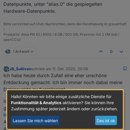
Datenpunkte, unter "alias.0" die gespiegelten
    "owner": "system.user.admin",

    "ownerGroup": "system.group.ad
Hardware-Datenpunkte.
    "state": 1636

  },

Bitte verzichtet auf Chat-Nachrichten, denn die Handhabung ist grauenhaft
  "_id": "alias.0.Verbräuche.Strom
!
  "type": "state"

Produktiv: Asus PN 42 / N100 / 8 GB / 500 GB; Proxmox mit 2 VM (iob /
openCCU)
1 Antwort
0
JB_Sullivan
schrieb am
11. Okt. 2020, 20:08
zuletzt editiert von
Offline
Ich habe heute durch Zufall eine eher unschöne
Entdeckung gemacht. Ich bin immer noch dabei meine
Datenpunkte zu "veraliasen".
Hallo! Könnten wir bitte einige zusätzliche Dienste für
Ich habe auch den Alexa Adapter 2.x laufen - nun
Funktionalität & Analytics
aktivieren? Sie können Ihre
gucke ich heute durch Zufall in meine Alexa App -
Zustimmung später jederzeit ändern oder zurückziehen.
HORROR - 250 neue Geräte - Ihr ahnt es schon. Jeder
Lassen Sie mich wählen
Das ist ok
Alias wurde - wie auch immer (ich vermute durch den
Alexa Adapter) als neues Gerät der Alexa hinzugefügt.