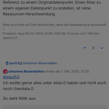
Referenz zu einem Originaldatenpunkt. Einen Alias zu
einem eigenen Datenpunkt zu erstellen, ist reine
Ressourcen-Verschwendung.
Bitte verzichtet auf Chat-Nachrichten, denn die Handhabung ist grauenhaft
!
Produktiv: Asus PN 42 / N100 / 8 GB / 500 GB; Proxmox mit 2 VM (iob /
openCCU)
0
@
Johannes-Bauerstatter
:
paul53
Johannes Bauerstatter
schrieb am
7. Okt. 2020, 12:35
zuletzt editiert von
Offline
Dafür habe ich jeweils solch ein Script:
@
paul53
Ich wollte gerne alles unter Alias.0 haben und nicht auch
noch Userdata.0.
Das ist in Ordnung. Aber weshalb wird das Ergebnis
der Berechnung in einen Alias-Datenpunkt geschrieben
So sieht RAW aus:
? Wie sieht die RAW-Ansicht des Objektes von
@
Johannes-Bauerstatter
sagte in
[Vorlage] Alias per
"alias.0.Verbräuche.Strom_EG" aus ?
Skript erzeugen
: