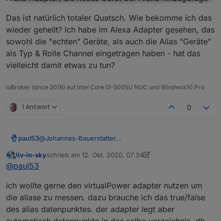
Das ist natürlich totaler Quatsch. Wie bekomme ich das
wieder geheilt? Ich habe im Alexa Adapter gesehen, das
sowohl die "echten" Geräte, als auch die Alias "Geräte"
als Typ & Rolle Channel eingetragen haben - hat das
vielleicht damit etwas zu tun?
ioBroker (since 2018) auf Intel Core i3-5005U NUC und Windwos10 Pro
1 Antwort
0
paul53
@
Johannes-Bauerstatter
Man kann / sollte unter "0_userdata.0" die gleiche
liv-in-sky
schrieb am
12. Okt. 2020, 07:34
Ordner-Struktur verwenden wie unter "alias.0". Unter
zuletzt editiert von liv-in-sky
10. Dez. 2020, 09:36
Offline
@
paul53
"0_userdata.0" befinden sich dann alle eigenen
Datenpunkte, unter "alias.0" die gespiegelten
ich wollte gerne den virtualPower adapter nutzen um
Hardware-Datenpunkte.
die aliase zu messen. dazu brauche ich das true/false
des alias datenpunktes. der adapter legt aber