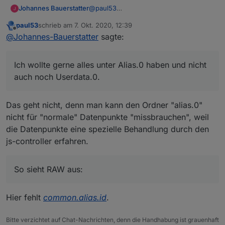
}
,
@
paul53
Johannes Bauerstatter
"sourceanalytix.0"
:
{
Ich wollte gerne alles unter Alias.0
"enabled"
:
true
,
paul53
schrieb am
7. Okt. 2020, 12:39
haben und nicht auch noch Userdata.0.
So sieht RAW aus:
zuletzt editiert von
Offline
"alias"
:
"StromEG"
,
@
Johannes-Bauerstatter
sagte:
"selectedPrice"
:
"ElectricityDay"
,
{

"selectedUnit"
:
"automatisch"
,
  "from": "system.adapter.sourcean
Ich wollte gerne alles unter Alias.0 haben und nicht
"costs"
:
true
,
  "user": "system.user.admin",

"consumption"
:
true
,
auch noch Userdata.0.
  "ts": 1601935200041,

"meter_values"
  "common": {

:
true
,
    "name": "Strom_EG",

"start_day"
:
0.7973822691666668
,
Das geht nicht, denn man kann den Ordner "alias.0"
    "type": "number",

"start_week"
:
0.9467609300000003
,
    "role": "",

nicht für "normale" Datenpunkte "missbrauchen", weil
"start_month"
:
0.20718035083333336
,
    "unit": "W",

"start_quarter"
:
0.20718035083333336
,
die Datenpunkte eine spezielle Behandlung durch den
    "read": true,

"start_year"
:
0
,
js-controller erfahren.
    "write": true,

"currentValue"
:
0.7973822691666668
,
    "custom": {

"valueAtDeviceReset"
:
0
      "influxdb.0": {

So sieht RAW aus:
}
        "enabled": true,

}
        "changesOnly": true,

        "debounce": "1000",

}
,
Hier fehlt
common.alias.id
.
        "retention": 0,

"native"
:
{
}
,
        "changesRelogInterval": 0,
"acl"
:
{
        "changesMinDelta": 0,

Bitte verzichtet auf Chat-Nachrichten, denn die Handhabung ist grauenhaft
"object"
:
1636
,