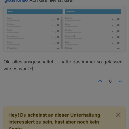
@
Garfonso
Ach das hier ist das?
Erzeugung im iot denn ausschalten?
Du kannst in der iot-Konfiguration für alle Räume /
Funktionen die Erstellung abschalten. Wenn man das
gar nicht will, halt für alle aus, dann passiert das
auch nicht mehr. :-)
Ok, alles ausgeschaltet.... hatte das immer so gelassen,
wie es war :-)
0
Hey! Du scheinst an dieser Unterhaltung
interessiert zu sein, hast aber noch kein
Konto.