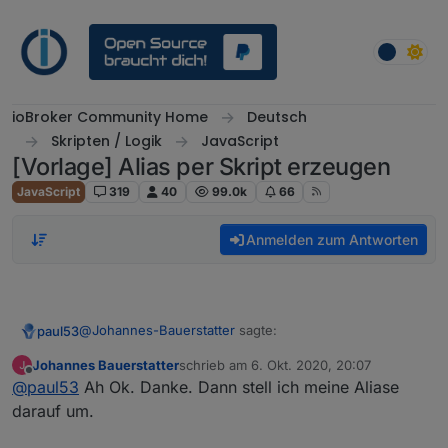
Weiter zum Inhalt
ioBroker Community Home
Deutsch
Skripten / Logik
JavaScript
[Vorlage] Alias per Skript erzeugen
JavaScript
319
40
99.0k
66
Anmelden zum Antworten
@
Johannes-Bauerstatter
sagte:
paul53
Johannes Bauerstatter
schrieb am
6. Okt. 2020, 20:07
zuletzt editiert von
Offline
Warum funktioniert das unter "0_userdata.0" nicht.
@
paul53
Ah Ok. Danke. Dann stell ich meine Aliase
darauf um.
Weil der js-controller nur bei Datenpunkten unter