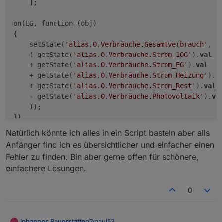
    ];

on(EG, function (obj) 

{

    setState(
'alias.0.Verbräuche.Gesamtverbrauch'
, 

    ( getState(
'alias.0.Verbräuche.Strom_1OG'
).
val
    + getState(
'alias.0.Verbräuche.Strom_EG'
).
val
    + getState(
'alias.0.Verbräuche.Strom_Heizung'
).
v
    + getState(
'alias.0.Verbräuche.Strom_Rest'
).
val
    - getState(
'alias.0.Verbräuche.Photovoltaik'
).
va
    ));

Natürlich könnte ich alles in ein Script basteln aber alls
Anfänger find ich es übersichtlicher und einfacher einen
Fehler zu finden. Bin aber gerne offen für schönere,
einfachere Lösungen.
0
@
paul53
Johannes Bauerstatter