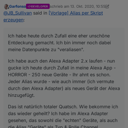
Entdeckung gemacht. Ich bin immer noch dabei
Garfonso
schrieb am
13. Okt. 2020, 10:55
DEVELOPER
meine Datenpunkte zu "veraliasen".
Ich habe auch den Alexa Adapter 2.x laufen - nun
zuletzt editiert von Garfonso
Offline
@
JB_Sullivan
said in
[Vorlage] Alias per Skript
gucke ich heute durch Zufall in meine Alexa App -
HORROR - 250 neue Geräte - Ihr ahnt es schon.
Das ist natürlich totaler Quatsch. Wie bekomme ich
erzeugen
:
Jeder Alias wurde - wie auch immer (ich vermute
das wieder geheilt? Ich habe im Alexa Adapter
durch den Alexa Adapter) als neues Gerät der
gesehen, das sowohl die "echten" Geräte, als auch
Alexa hinzugefügt.
die Alias "Geräte" als Typ & Rolle Channel
Ich habe heute durch Zufall eine eher unschöne
eingetragen haben - hat das vielleicht damit etwas
Entdeckung gemacht. Ich bin immer noch dabei
zu tun?
meine Datenpunkte zu "veraliasen".
Ich habe auch den Alexa Adapter 2.x laufen - nun
gucke ich heute durch Zufall in meine Alexa App -
HORROR - 250 neue Geräte - Ihr ahnt es schon.
Jeder Alias wurde - wie auch immer (ich vermute
durch den Alexa Adapter) als neues Gerät der Alexa
hinzugefügt.
Das ist natürlich totaler Quatsch. Wie bekomme ich
das wieder geheilt? Ich habe im Alexa Adapter
gesehen, das sowohl die "echten" Geräte, als auch
die Alias "Geräte" als Typ & Rolle Channel