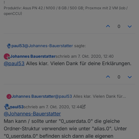
        "storageType": "",

!
"owner"
:
"system.user.admin"
,
Produktiv: Asus PN 42 / N100 / 8 GB / 500 GB; Proxmox mit 2 VM (iob /
        "aliasId": ""

"ownerGroup"
:
"system.group.administrator"
,
openCCU)
      },

"state"
:
1636
      "sourceanalytix.0": {

}
,
        "enabled": true,

0
"_id"
:
"alias.0.Verbräuche.Strom_EG"
,
        "alias": "StromEG",

"type"
:
"state"
        "selectedPrice": "Electric
        "selectedUnit": "automatis
}
@
Johannes-Bauerstatter
sagte:
paul53
        "costs": true,

        "consumption": true,

Johannes Bauerstatter
schrieb am
7. Okt. 2020, 12:40
zuletzt editiert von
Offline
        "meter_values": true,

Ich wollte gerne alles unter Alias.0 haben und
@
paul53
Alles klar. Vielen Dank für deine Erklärungen.
        "start_day": 0.79738226916
nicht auch noch Userdata.0.
        "start_week": 0.9467609300
Das geht nicht, denn man kann den Ordner "alias.0"
0
        "start_month": 0.207180350
nicht für "normale" Datenpunkte "missbrauchen", weil
        "start_quarter": 0.2071803
die Datenpunkte eine spezielle Behandlung durch den
So sieht RAW aus:
        "start_year": 0,

js-controller erfahren.
Johannes Bauerstatter
@
paul53
Alles klar. Vielen Dank für
        "currentValue": 0.79738226
deine Erklärungen.
        "valueAtDeviceReset": 0

Hier fehlt
common.alias.id
.
paul53
schrieb am
7. Okt. 2020, 12:44
      }

zuletzt editiert von paul53
10. Juli 2020, 14:45
Offline
@
Johannes-Bauerstatter
    }

  },

Man kann / sollte unter "0_userdata.0" die gleiche
  "native": {},

Ordner-Struktur verwenden wie unter "alias.0". Unter
  "acl": {

"0_userdata.0" befinden sich dann alle eigenen
    "object": 1636,
