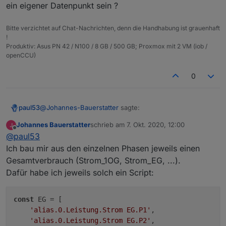
ein eigener Datenpunkt sein ?
    ];

on(EG, function (obj) 

Bitte verzichtet auf Chat-Nachrichten, denn die Handhabung ist grauenhaft
{

!
    setState('alias.0.Verbräuche.G
Produktiv: Asus PN 42 / N100 / 8 GB / 500 GB; Proxmox mit 2 VM (iob /
    ( getState('alias.0.Verbräuche
openCCU)
    + getState('alias.0.Verbräuche
    + getState('alias.0.Verbräuche
0
    + getState('alias.0.Verbräuche
    - getState('alias.0.Verbräuche
    ));

@
Johannes-Bauerstatter
sagte:
paul53
Johannes Bauerstatter
schrieb am
7. Okt. 2020, 12:00
zuletzt editiert von
Offline
setState('alias.0.Verbräuche.Gesamtverbrauch'
@
paul53
Ich bau mir aus den einzelnen Phasen jeweils einen
Gesamtverbrauch (Strom_1OG, Strom_EG, ...).
Weshalb ist dies ein Alias-Datenpunkt ? Sollte es nicht
ein eigener Datenpunkt sein ?
Dafür habe ich jeweils solch ein Script:
const
 EG = [

'alias.0.Leistung.Strom EG.P1'
,

'alias.0.Leistung.Strom EG.P2'
,
