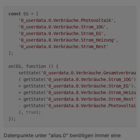
const
 EG = [

'0_userdata.0.Verbräuche.Photovoltaik'
,

'0_userdata.0.Verbräuche.Strom_1OG'
,

'0_userdata.0.Verbräuche.Strom_EG'
,

'0_userdata.0.Verbräuche.Strom_Heizung'
,

'0_userdata.0.Verbräuche.Strom_Rest'
];

on(EG, function () {

    setState(
'0_userdata.0.Verbräuche.Gesamtverbrauc
    ( getState(
'0_userdata.0.Verbräuche.Strom_1OG'
).
    + getState(
'0_userdata.0.Verbräuche.Strom_EG'
).
v
    + getState(
'0_userdata.0.Verbräuche.Strom_Heizun
    + getState(
'0_userdata.0.Verbräuche.Strom_Rest'
)
    - getState(
'0_userdata.0.Verbräuche.Photovoltaik
    ), 
true
);

Datenpunkte unter "alias.0" benötigen immer eine