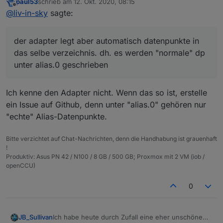
paul53
schrieb am
12. Okt. 2020, 08:15
ich wollte gerne den virtualPower adapter nutzen um
zuletzt editiert von
Offline
@
liv-in-sky
sagte:
die aliase zu messen. dazu brauche ich das
true/false des alias datenpunktes. der adapter legt
wenn ich dich weiter oben richtig verstanden habe,
aber automatisch datenpunkte in das selbe
sollte man dies nicht tun ?
der adapter legt aber automatisch datenpunkte in
verzeichnis. dh. es werden "normale" dp unter
alias.0 geschrieben
das selbe verzeichnis. dh. es werden "normale" dp
unter alias.0 geschrieben
Ich kenne den Adapter nicht. Wenn das so ist, erstelle
ein Issue auf Github, denn unter "alias.0" gehören nur
"echte" Alias-Datenpunkte.
Bitte verzichtet auf Chat-Nachrichten, denn die Handhabung ist grauenhaft
!
Produktiv: Asus PN 42 / N100 / 8 GB / 500 GB; Proxmox mit 2 VM (iob /
openCCU)
0
Ich habe heute durch Zufall eine eher unschöne
JB_Sullivan