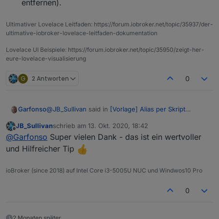
entfernen).
Ultimativer Lovelace Leitfaden: https://forum.iobroker.net/topic/35937/der-
ultimative-iobroker-lovelace-leitfaden-dokumentation
Lovelace UI Beispiele: https://forum.iobroker.net/topic/35950/zeigt-her-
eure-lovelace-visualisierung
G
2 Antworten
0
@
JB_Sullivan
said in
[Vorlage] Alias per Skript
Garfonso
erzeugen
:
JB_Sullivan
schrieb am
13. Okt. 2020, 18:42
zuletzt editiert von
Offline
Ich habe heute durch Zufall eine eher
@
Garfonso
Super vielen Dank - das ist ein wertvoller
unschöne Entdeckung gemacht. Ich bin immer
und Hilfreicher Tip
Da gibt es ein paar Möglichkeiten.
noch dabei meine Datenpunkte zu "veraliasen".
ioBroker (since 2018) auf Intel Core i3-5005U NUC und Windwos10 Pro
Ich habe auch den Alexa Adapter 2.x laufen -
Du entferns Raum & Funktion bei den
nun gucke ich heute durch Zufall in meine
Ursprungsdatenpunkten (in jedem Fall eine
Alexa App - HORROR - 250 neue Geräte - Ihr
gute Idee)
0
ahnt es schon. Jeder Alias wurde - wie auch
Du kannst die automatische Erzeugung von
immer (ich vermute durch den Alexa Adapter)
Geräten im iot Adapter abstellen
als neues Gerät der Alexa hinzugefügt.
Du erweiterst dein Script, dass es
2 Monaten später