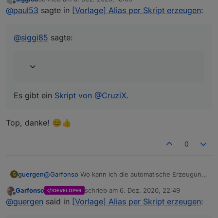
zuletzt editiert von
Offline
Kann ich mit dem Skript aus dem ersten Beitrag
@
paul53
sagte in
[Vorlage] Alias per Skript erzeugen
:
auch mehrere Datenpunkte veraliasen?
Es gibt ein
Skript von @CruziX
.
@
siggi85
sagte:
Es gibt ein
Skript von @CruziX
.
Top, danke! 😊👍
0
guergen
@
Garfonso
Wo kann ich die automatische Erzeugung
G
im iot denn ausschalten?
Garfonso
schrieb am
6. Dez. 2020, 22:49
DEVELOPER
zuletzt editiert von
Offline
@
guergen
said in
[Vorlage] Alias per Skript erzeugen
: