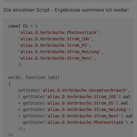
Die einzelnen Script - Ergebnisse summiere ich weiter:
const
 EG = [

'alias.0.Verbräuche.Photovoltaik'
,

'alias.0.Verbräuche.Strom_1OG'
,

'alias.0.Verbräuche.Strom_EG'
,

'alias.0.Verbräuche.Strom_Heizung'
,

'alias.0.Verbräuche.Strom_Rest'
,

    ];

on(EG, function (obj) 

{

    setState(
'alias.0.Verbräuche.Gesamtverbrauch'
, 

    ( getState(
'alias.0.Verbräuche.Strom_1OG'
).
val
    + getState(
'alias.0.Verbräuche.Strom_EG'
).
val
    + getState(
'alias.0.Verbräuche.Strom_Heizung'
).
v
    + getState(
'alias.0.Verbräuche.Strom_Rest'
).
val
    - getState(
'alias.0.Verbräuche.Photovoltaik'
).
va
    ));
