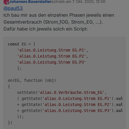
Johannes Bauerstatter
schrieb am
7. Okt. 2020, 12:00
zuletzt editiert von
Offline
setState('alias.0.Verbräuche.Gesamtverbrauch'
@
paul53
Ich bau mir aus den einzelnen Phasen jeweils einen
Gesamtverbrauch (Strom_1OG, Strom_EG, ...).
Weshalb ist dies ein Alias-Datenpunkt ? Sollte es nicht
ein eigener Datenpunkt sein ?
Dafür habe ich jeweils solch ein Script:
const
 EG = [

'alias.0.Leistung.Strom EG.P1'
,

'alias.0.Leistung.Strom EG.P2'
,

'alias.0.Leistung.Strom EG.P3'
    ];

on(EG, function (obj) 

{

    setState(
'alias.0.Verbräuche.Strom_EG'
, 

    ( getState(
'alias.0.Leistung.Strom EG.P1'
).
val
    + getState(
'alias.0.Leistung.Strom EG.P2'
).
val
    + getState(
'alias.0.Leistung.Strom EG.P3'
).
val
    ));
