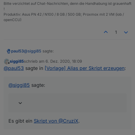
Bitte verzichtet auf Chat-Nachrichten, denn die Handhabung ist grauenhaft
!
Produktiv: Asus PN 42 / N100 / 8 GB / 500 GB; Proxmox mit 2 VM (iob /
openCCU)
1
@
siggi85
sagte:
paul53
siggi85
schrieb am
6. Dez. 2020, 18:09
zuletzt editiert von
Offline
Kann ich mit dem Skript aus dem ersten Beitrag
@
paul53
sagte in
[Vorlage] Alias per Skript erzeugen
:
auch mehrere Datenpunkte veraliasen?
Es gibt ein
Skript von @CruziX
.
@
siggi85
sagte:
Es gibt ein
Skript von @CruziX
.