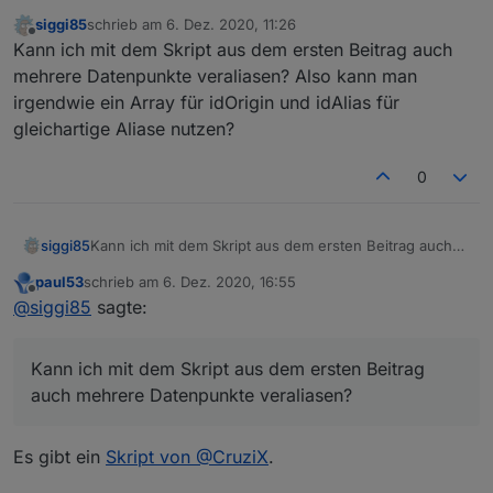
immer (ich vermute durch den Alexa Adapter)
Geräten im iot Adapter abstellen
im iot denn ausschalten?
siggi85
schrieb am
6. Dez. 2020, 11:26
als neues Gerät der Alexa hinzugefügt.
Du erweiterst dein Script, dass es
zuletzt editiert von
Offline
Kann ich mit dem Skript aus dem ersten Beitrag auch
common.smartName auf "false" setzt -> dann
Das ist natürlich totaler Quatsch. Wie bekomme
wird der Datenpunkt auf jeden Fall von iot
mehrere Datenpunkte veraliasen? Also kann man
ich das wieder geheilt? Ich habe im Alexa
ignoriert (wobei ich in iot eher nur den Alias
irgendwie ein Array für idOrigin und idAlias für
Adapter gesehen, das sowohl die "echten"
drinnen haben wollen würde und nicht den
gleichartige Aliase nutzen?
Geräte, als auch die Alias "Geräte" als Typ &
"original" Datenpunkt, weil sich die Alexa
Rolle Channel eingetragen haben - hat das
Geräte dann halt auch nicht mehr ändern
vielleicht damit etwas zu tun?
müssen -> also würde ich eher, wenn
0
vorhanden, smartName beim
Ursprungsdatenpunkt entfernen).
siggi85
Kann ich mit dem Skript aus dem ersten Beitrag auch
mehrere Datenpunkte veraliasen? Also kann man
paul53
schrieb am
6. Dez. 2020, 16:55
irgendwie ein Array für idOrigin und idAlias für
zuletzt editiert von
Offline
@
siggi85
sagte:
gleichartige Aliase nutzen?
Kann ich mit dem Skript aus dem ersten Beitrag
auch mehrere Datenpunkte veraliasen?
Es gibt ein
Skript von @CruziX
.