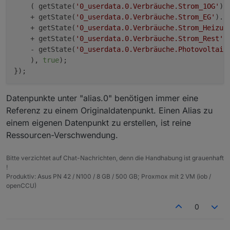
    ( getState(
'0_userdata.0.Verbräuche.Strom_1OG'
).
    + getState(
'0_userdata.0.Verbräuche.Strom_EG'
).
v
    + getState(
'0_userdata.0.Verbräuche.Strom_Heizun
    + getState(
'0_userdata.0.Verbräuche.Strom_Rest'
)
    - getState(
'0_userdata.0.Verbräuche.Photovoltaik
    ), 
true
);

Datenpunkte unter "alias.0" benötigen immer eine
Referenz zu einem Originaldatenpunkt. Einen Alias zu
einem eigenen Datenpunkt zu erstellen, ist reine
Ressourcen-Verschwendung.
Bitte verzichtet auf Chat-Nachrichten, denn die Handhabung ist grauenhaft
!
Produktiv: Asus PN 42 / N100 / 8 GB / 500 GB; Proxmox mit 2 VM (iob /
openCCU)
0