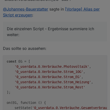
    + getState('alias.0.Leistung.S
on(EG, function (obj) 

    ));

@
Johannes-Bauerstatter
sagte in
[Vorlage] Alias per
{

Skript erzeugen
:
    setState('alias.0.Verbräuche.G
    ( getState('alias.0.Verbräuche
    + getState('alias.0.Verbräuche
Die einzelnen Script - Ergebnisse summiere ich
    + getState('alias.0.Verbräuche
    + getState('alias.0.Verbräuche
weiter:
    - getState('alias.0.Verbräuche
    ));

Das sollte so aussehen:
const
 EG = [

'0_userdata.0.Verbräuche.Photovoltaik'
,

'0_userdata.0.Verbräuche.Strom_1OG'
,

'0_userdata.0.Verbräuche.Strom_EG'
,

'0_userdata.0.Verbräuche.Strom_Heizung'
,

'0_userdata.0.Verbräuche.Strom_Rest'
];

on(EG, function () {

    setState(
'0_userdata.0.Verbräuche.Gesamtverbrauc