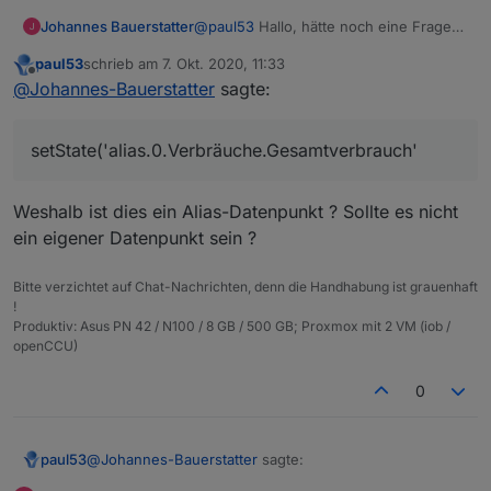
@
paul53
Hallo, hätte noch eine Frage
Johannes Bauerstatter
bitte:
paul53
schrieb am
7. Okt. 2020, 11:33
Warum funktioniert die Rule auf Aliase
zuletzt editiert von
Offline
@
Johannes-Bauerstatter
sagte:
nicht:
const EG = [

    'alias.0.Verbräuche.Photovolta
setState('alias.0.Verbräuche.Gesamtverbrauch'
Unter "0_userdata.0" funktioniert die
    'alias.0.Verbräuche.Strom_1OG'
Rule.
    'alias.0.Verbräuche.Strom_EG',
    'alias.0.Verbräuche.Strom_Heiz
Weshalb ist dies ein Alias-Datenpunkt ? Sollte es nicht
    'alias.0.Verbräuche.Strom_Rest
ein eigener Datenpunkt sein ?
    ];

on(EG, function (obj) 

Bitte verzichtet auf Chat-Nachrichten, denn die Handhabung ist grauenhaft
{

!
    setState('alias.0.Verbräuche.G
Produktiv: Asus PN 42 / N100 / 8 GB / 500 GB; Proxmox mit 2 VM (iob /
    ( getState('alias.0.Verbräuche
openCCU)
    + getState('alias.0.Verbräuche
    + getState('alias.0.Verbräuche
0
    + getState('alias.0.Verbräuche
    - getState('alias.0.Verbräuche
    ));

@
Johannes-Bauerstatter
sagte:
paul53