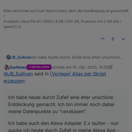
Bitte verzichtet auf Chat-Nachrichten, denn die Handhabung ist grauenhaft
!
Produktiv: Asus PN 42 / N100 / 8 GB / 500 GB; Proxmox mit 2 VM (iob /
openCCU)
0
Ich habe heute durch Zufall eine eher unschöne
JB_Sullivan
Entdeckung gemacht. Ich bin immer noch dabei
Garfonso
schrieb am
13. Okt. 2020, 10:55
DEVELOPER
meine Datenpunkte zu "veraliasen".
Ich habe auch den Alexa Adapter 2.x laufen - nun
zuletzt editiert von Garfonso
Offline
@
JB_Sullivan
said in
[Vorlage] Alias per Skript
gucke ich heute durch Zufall in meine Alexa App -
HORROR - 250 neue Geräte - Ihr ahnt es schon.
Das ist natürlich totaler Quatsch. Wie bekomme ich
erzeugen
:
Jeder Alias wurde - wie auch immer (ich vermute
das wieder geheilt? Ich habe im Alexa Adapter
durch den Alexa Adapter) als neues Gerät der
gesehen, das sowohl die "echten" Geräte, als auch
Alexa hinzugefügt.
die Alias "Geräte" als Typ & Rolle Channel
Ich habe heute durch Zufall eine eher unschöne
eingetragen haben - hat das vielleicht damit etwas
Entdeckung gemacht. Ich bin immer noch dabei
zu tun?
meine Datenpunkte zu "veraliasen".
Ich habe auch den Alexa Adapter 2.x laufen - nun
gucke ich heute durch Zufall in meine Alexa App -