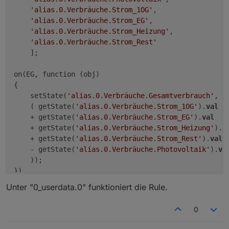
         if(obj.common.max !== undefined) dele
'alias.0.Verbräuche.Strom_1OG'
,

         if(obj.common.unit) delete obj.common.
'alias.0.Verbräuche.Strom_EG'
,

      }

'alias.0.Verbräuche.Strom_Heizung'
,

      if(states) obj.common.states = states;

'alias.0.Verbräuche.Strom_Rest'
      if(custom && obj.common.custom) obj.comm
    ];

      obj.native = {};

      setObject(idDst, obj, function() {

on(EG, function (obj) 

         if(idRd) setState(idRd, getState(idRd
{

         else setState(idSrc, getState(idSrc).
      });

    setState(
'alias.0.Verbräuche.Gesamtverbrauch'
, 

      if(raum && existsObject('enum.rooms.' + 
    ( getState(
'alias.0.Verbräuche.Strom_1OG'
).
val
         let obj = getObject('enum.rooms.' + ra
    + getState(
'alias.0.Verbräuche.Strom_EG'
).
val
         obj.common.members.push(idDst);

    + getState(
'alias.0.Verbräuche.Strom_Heizung'
).
v
         setObject('enum.rooms.' + raum, obj);

    + getState(
'alias.0.Verbräuche.Strom_Rest'
).
val
      }

    - getState(
'alias.0.Verbräuche.Photovoltaik'
).
va
      if(gewerk && existsObject('enum.function
    ));

         let obj = getObject('enum.functions.'
         obj.common.members.push(idDst);

         setObject('enum.functions.' + gewerk, 
Unter "0_userdata.0" funktioniert die Rule.
      }

   } 

0
}
