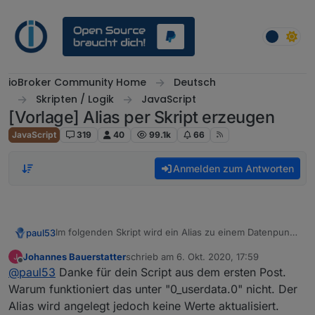
Weiter zum Inhalt
ioBroker Community Home
Deutsch
Skripten / Logik
JavaScript
[Vorlage] Alias per Skript erzeugen
JavaScript
319
40
99.1k
66
Anmelden zum Antworten
Im folgenden Skript wird ein Alias zu einem Datenpunkt
paul53
mit dessen common-Eigenschaften erstellt. Bei
Johannes Bauerstatter
schrieb am
6. Okt. 2020, 17:59
gewollten Abweichungen von common-Eigenschaften
// Original-Datenpunkt

zuletzt editiert von
Offline
@
paul53
Danke für dein Script aus dem ersten Post.
des Alias zum Original muss man die zugehörigen //
const idOrigin = 'mqtt.0.switch.status'; 

Beispiele für Konvertierung (write);
(Kommentar) entfernen und den gewünschten Wert
// Optional: Status-Datenpunkt, wenn Kommando 
Warum funktioniert das unter "0_userdata.0" nicht. Der
zuweisen.
// Bei Nicht-Verwendung Leerstring '' zuweisen

Alias wird angelegt jedoch keine Werte aktualisiert.
write = "val ? 1 : 0"; // boolean --> binary

const idRead = '';
