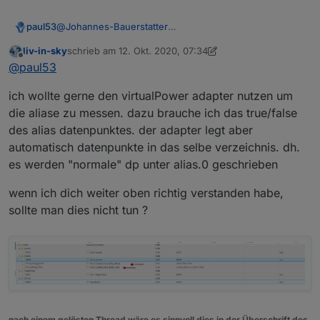
paul53
@
Johannes-Bauerstatter
Man kann / sollte unter "0_userdata.0" die gleiche
liv-in-sky
schrieb am
12. Okt. 2020, 07:34
Ordner-Struktur verwenden wie unter "alias.0". Unter
zuletzt editiert von liv-in-sky
10. Dez. 2020, 09:36
Offline
@
paul53
"0_userdata.0" befinden sich dann alle eigenen
Datenpunkte, unter "alias.0" die gespiegelten
ich wollte gerne den virtualPower adapter nutzen um
Hardware-Datenpunkte.
die aliase zu messen. dazu brauche ich das true/false
des alias datenpunktes. der adapter legt aber
automatisch datenpunkte in das selbe verzeichnis. dh.
es werden "normale" dp unter alias.0 geschrieben
wenn ich dich weiter oben richtig verstanden habe,
sollte man dies nicht tun ?
nach einem gelösten Thread wäre es sinnvoll dies in der Überschrift des