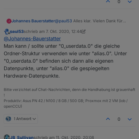
0
        "start_month": 0.207180350
nicht für "normale" Datenpunkte "missbrauchen", weil
        "start_quarter": 0.2071803
die Datenpunkte eine spezielle Behandlung durch den
So sieht RAW aus:
        "start_year": 0,

js-controller erfahren.
Johannes Bauerstatter
@
paul53
Alles klar. Vielen Dank für
        "currentValue": 0.79738226
deine Erklärungen.
        "valueAtDeviceReset": 0

Hier fehlt
common.alias.id
.
paul53
schrieb am
7. Okt. 2020, 12:44
      }

zuletzt editiert von paul53
10. Juli 2020, 14:45
Offline
@
Johannes-Bauerstatter
    }

  },

Man kann / sollte unter "0_userdata.0" die gleiche
  "native": {},

Ordner-Struktur verwenden wie unter "alias.0". Unter
  "acl": {

"0_userdata.0" befinden sich dann alle eigenen
    "object": 1636,

Datenpunkte, unter "alias.0" die gespiegelten
    "owner": "system.user.admin",

    "ownerGroup": "system.group.ad
Hardware-Datenpunkte.
    "state": 1636

  },

Bitte verzichtet auf Chat-Nachrichten, denn die Handhabung ist grauenhaft
  "_id": "alias.0.Verbräuche.Strom
!
  "type": "state"

Produktiv: Asus PN 42 / N100 / 8 GB / 500 GB; Proxmox mit 2 VM (iob /
openCCU)
1 Antwort
0
JB_Sullivan
schrieb am
11. Okt. 2020, 20:08