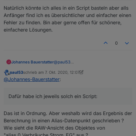
Natürlich könnte ich alles in ein Script basteln aber alls
Anfänger find ich es übersichtlicher und einfacher einen
Fehler zu finden. Bin aber gerne offen für schönere,
einfachere Lösungen.
0
@
paul53
Johannes Bauerstatter
Ich bau mir aus den einzelnen Phasen
paul53
schrieb am
7. Okt. 2020, 12:07
jeweils einen Gesamtverbrauch
const EG = [

zuletzt editiert von paul53
10. Juli 2020, 14:25
Offline
@
Johannes-Bauerstatter
:
(Strom_1OG, Strom_EG, ...).
    'alias.0.Leistung.Strom EG.P1'
Die einzelnen Script - Ergebnisse
Dafür habe ich jeweils solch ein Script:
    'alias.0.Leistung.Strom EG.P2'
summiere ich weiter:
    'alias.0.Leistung.Strom EG.P3'
Dafür habe ich jeweils solch ein Script:
const EG = [

    ];

    'alias.0.Verbräuche.Photovolta
Natürlich könnte ich alles in ein Script
    'alias.0.Verbräuche.Strom_1OG'
on(EG, function (obj) 

basteln aber alls Anfänger find ich es
Das ist in Ordnung. Aber weshalb wird das Ergebnis der
    'alias.0.Verbräuche.Strom_EG',
{

übersichtlicher und einfacher einen
    'alias.0.Verbräuche.Strom_Heiz
Berechnung in einen Alias-Datenpunkt geschrieben ?
    setState('alias.0.Verbräuche.S
Fehler zu finden. Bin aber gerne offen
    'alias.0.Verbräuche.Strom_Rest
    ( getState('alias.0.Leistung.S
Wie sieht die RAW-Ansicht des Objektes von
für schönere, einfachere Lösungen.
    ];

    + getState('alias.0.Leistung.S
"alias.0.Verbräuche.Strom_EG" aus ?