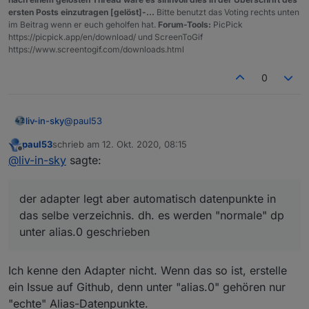
ersten Posts einzutragen [gelöst]-...
Bitte benutzt das Voting rechts unten
im Beitrag wenn er euch geholfen hat.
Forum-Tools:
PicPick
https://picpick.app/en/download/ und ScreenToGif
https://www.screentogif.com/downloads.html
0
@
paul53
liv-in-sky
paul53
schrieb am
12. Okt. 2020, 08:15
ich wollte gerne den virtualPower adapter nutzen um
zuletzt editiert von
Offline
@
liv-in-sky
sagte:
die aliase zu messen. dazu brauche ich das
true/false des alias datenpunktes. der adapter legt
wenn ich dich weiter oben richtig verstanden habe,
aber automatisch datenpunkte in das selbe
sollte man dies nicht tun ?
der adapter legt aber automatisch datenpunkte in
verzeichnis. dh. es werden "normale" dp unter
alias.0 geschrieben
das selbe verzeichnis. dh. es werden "normale" dp
unter alias.0 geschrieben
Ich kenne den Adapter nicht. Wenn das so ist, erstelle
ein Issue auf Github, denn unter "alias.0" gehören nur
"echte" Alias-Datenpunkte.