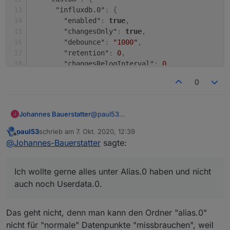
    setState('0_userdata.0.Verbräuche.Gesamtve
"influxdb.0"
:
{
    ( getState('0_userdata.0.Verbräuche.Strom_
"enabled"
:
true
,
    + getState('0_userdata.0.Verbräuche.Strom_
"changesOnly"
:
true
,
    + getState('0_userdata.0.Verbräuche.Strom_
"debounce"
:
"1000"
,
    + getState('0_userdata.0.Verbräuche.Strom_
"retention"
:
0
,
    - getState('0_userdata.0.Verbräuche.Photov
"changesRelogInterval"
:
0
,
    ), true);

"changesMinDelta"
:
0
,
0
"storageType"
:
""
,
"aliasId"
:
""
}
,
@
paul53
Johannes Bauerstatter
"sourceanalytix.0"
:
{
Ich wollte gerne alles unter Alias.0
"enabled"
:
true
,
paul53
schrieb am
7. Okt. 2020, 12:39
haben und nicht auch noch Userdata.0.
So sieht RAW aus:
zuletzt editiert von
Offline
"alias"
:
"StromEG"
,
@
Johannes-Bauerstatter
sagte:
"selectedPrice"
:
"ElectricityDay"
,
{

"selectedUnit"
:
"automatisch"
,
  "from": "system.adapter.sourcean
Ich wollte gerne alles unter Alias.0 haben und nicht
"costs"
:
true
,
  "user": "system.user.admin",

"consumption"
:
true
,
auch noch Userdata.0.
  "ts": 1601935200041,

"meter_values"
  "common": {

:
true
,
    "name": "Strom_EG",

"start_day"
:
0.7973822691666668
,
Das geht nicht, denn man kann den Ordner "alias.0"
    "type": "number",

"start_week"
:
0.9467609300000003
,
    "role": "",

nicht für "normale" Datenpunkte "missbrauchen", weil
"start_month"
:
0.20718035083333336
,