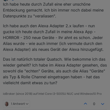
zuletzt editiert von
Offline
Ich habe heute durch Zufall eine eher unschöne
Entdeckung gemacht. Ich bin immer noch dabei meine
Datenpunkte zu "veraliasen".
Ich habe auch den Alexa Adapter 2.x laufen - nun
gucke ich heute durch Zufall in meine Alexa App -
HORROR - 250 neue Geräte - Ihr ahnt es schon. Jeder
Alias wurde - wie auch immer (ich vermute durch den
Alexa Adapter) als neues Gerät der Alexa hinzugefügt.
Das ist natürlich totaler Quatsch. Wie bekomme ich das
wieder geheilt? Ich habe im Alexa Adapter gesehen, das
sowohl die "echten" Geräte, als auch die Alias "Geräte"
als Typ & Rolle Channel eingetragen haben - hat das
vielleicht damit etwas zu tun?
ioBroker (since 2018) auf Intel Core i3-5005U NUC und Windwos10 Pro
1 Antwort
0