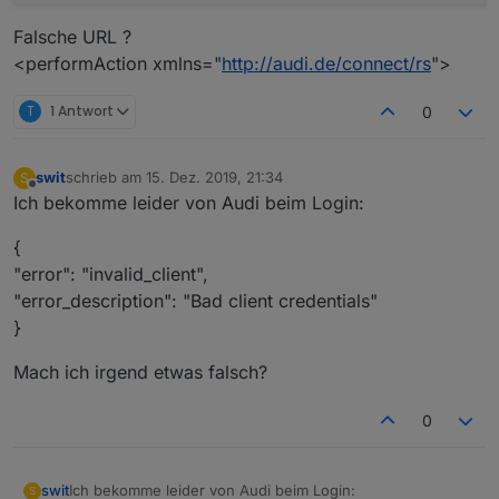
Falsche URL ?
<performAction xmlns="
http://audi.de/connect/rs
">
T
1 Antwort
0
swit
schrieb am
15. Dez. 2019, 21:34
S
zuletzt editiert von
Offline
Ich bekomme leider von Audi beim Login:
{
"error": "invalid_client",
"error_description": "Bad client credentials"
}
Mach ich irgend etwas falsch?
0
Ich bekomme leider von Audi beim Login:
swit
S