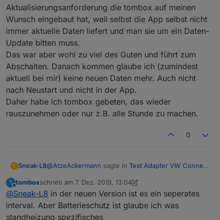
Aktualisierungsanforderung die tombox auf meinen
Wunsch eingebaut hat, weil selbst die App selbst nicht
immer aktuelle Daten liefert und man sie um ein Daten-
Update bitten muss.
Das war aber wohl zu viel des Guten und führt zum
Abschalten. Danach kommen glaube ich (zumindest
aktuell bei mir) keine neuen Daten mehr. Auch nicht
nach Neustart und nicht in der App.
Daher habe ich tombox gebeten, das wieder
rauszunehmen oder nur z.B. alle Stunde zu machen.
0
@
AtzeAckermann
sagte in
Test Adapter VW Connect
Sneak-L8
S
v0.0.x
:
tombox
schrieb am
7. Dez. 2019, 13:04
T
zuletzt editiert von tombox
12. Juli 2019, 18:01
Offline
@
Sneak-L8
in der neuen Version ist es ein seperates
Batterieschutz aktiviert
interval. Aber Batterieschutz ist glaube ich was
standheizung spezifisches
Ich vermute, dass liegt an der automatischen