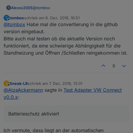
@
tombox
Alexxx2005
A
tombox
schrieb am
6. Dez. 2019, 16:51
T
ok schon wieder was gelernt :-)
zuletzt editiert von
Offline
@
tombox
Habe mal die convertierung in die github
ja wenn man Open Street Map machen will braucht
version eingebaut.
man es.
Bitte auch mal testen ob die aktuelle Version noch
Grüße Alex
funktioniert, da eine schwierige Abhängigkeit für die
Standheizung und Öffnen /Schließen reingekommen ist.
0
Sneak-L8
schrieb am
7. Dez. 2019, 13:01
S
zuletzt editiert von
Offline
@
AtzeAckermann
sagte in
Test Adapter VW Connect
v0.0.x
:
Batterieschutz aktiviert
Ich vermute, dass liegt an der automatischen