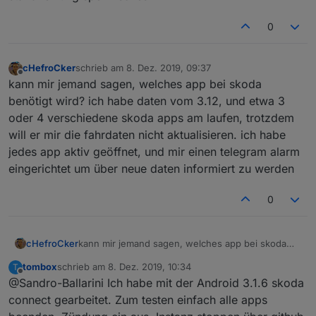
Aktualisierungsanforderung die tombox auf meinen
Wunsch eingebaut hat, weil selbst die App selbst
0
nicht immer aktuelle Daten liefert und man sie um ein
Daten-Update bitten muss.
Das war aber wohl zu viel des Guten und führt zum
cHefroCker
schrieb am
8. Dez. 2019, 09:37
zuletzt editiert von
Abschalten. Danach kommen glaube ich (zumindest
Offline
kann mir jemand sagen, welches app bei skoda
aktuell bei mir) keine neuen Daten mehr. Auch nicht
benötigt wird? ich habe daten vom 3.12, und etwa 3
nach Neustart und nicht in der App.
oder 4 verschiedene skoda apps am laufen, trotzdem
Daher habe ich tombox gebeten, das wieder
rauszunehmen oder nur z.B. alle Stunde zu machen.
will er mir die fahrdaten nicht aktualisieren. ich habe
jedes app aktiv geöffnet, und mir einen telegram alarm
eingerichtet um über neue daten informiert zu werden
0
cHefroCker
kann mir jemand sagen, welches app bei skoda
benötigt wird? ich habe daten vom 3.12, und etwa
tombox
schrieb am
8. Dez. 2019, 10:34
T
3 oder 4 verschiedene skoda apps am laufen,
zuletzt editiert von
Offline
@Sandro-Ballarini Ich habe mit der Android 3.1.6 skoda
trotzdem will er mir die fahrdaten nicht
aktualisieren. ich habe jedes app aktiv geöffnet,
connect gearbeitet. Zum testen einfach alle apps
und mir einen telegram alarm eingerichtet um über