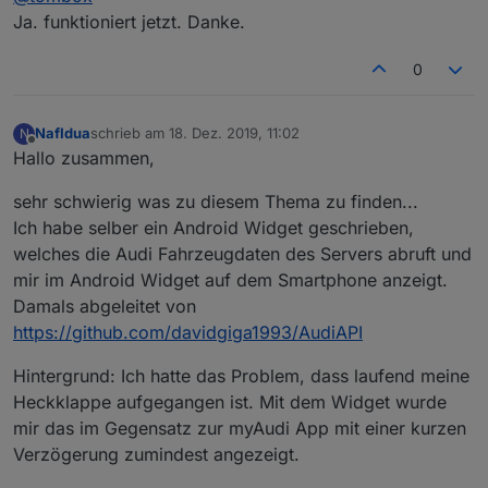
Ja. funktioniert jetzt. Danke.
0
NafIdua
schrieb am
18. Dez. 2019, 11:02
N
zuletzt editiert von
Offline
Hallo zusammen,
sehr schwierig was zu diesem Thema zu finden...
Ich habe selber ein Android Widget geschrieben,
welches die Audi Fahrzeugdaten des Servers abruft und
mir im Android Widget auf dem Smartphone anzeigt.
Damals abgeleitet von
https://github.com/davidgiga1993/AudiAPI
Hintergrund: Ich hatte das Problem, dass laufend meine
Heckklappe aufgegangen ist. Mit dem Widget wurde
mir das im Gegensatz zur myAudi App mit einer kurzen
Verzögerung zumindest angezeigt.