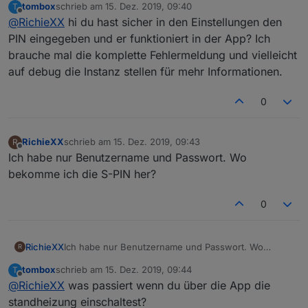
tombox
schrieb am
15. Dez. 2019, 09:40
T
connect.0.TMBXXXXXXXXXXXX.remote.standheizun
zuletzt editiert von
Offline
@
RichieXX
hi du hast sicher in den Einstellungen den
g) setze, bkomme ich den Fehler "No Security
information found" und "The Security PIN is currently
PIN eingegeben und er funktioniert in der App? Ich
locked" im Log. Hab ich bei der Einrichtung etwas
brauche mal die komplette Fehlermeldung und vielleicht
vergessen? Benutzer und Passwort habe ich
auf debug die Instanz stellen für mehr Informationen.
eingetragen und die den Type auf SKODA gestellt.
0
RichieXX
schrieb am
15. Dez. 2019, 09:43
R
zuletzt editiert von
Offline
Ich habe nur Benutzername und Passwort. Wo
bekomme ich die S-PIN her?
0
RichieXX
Ich habe nur Benutzername und Passwort. Wo
R
bekomme ich die S-PIN her?
tombox
schrieb am
15. Dez. 2019, 09:44
T
zuletzt editiert von
Offline
@
RichieXX
was passiert wenn du über die App die
standheizung einschaltest?