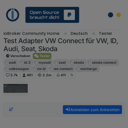
Weiter zum Inhalt
ioBroker Community Home
Deutsch
Tester
Test Adapter VW Connect für VW, ID,
Audi, Seat, Skoda
Verschoben
Tester
audi
id.3
myaudi
seat
skoda
skoda connect
volkswagen
vw id
we connect
wecharge
3.7k
461
2.2m
411
Anmelden zum Antworten