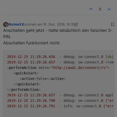
0
RichieXX
schrieb am
15. Dez. 2019, 10:31
R
zuletzt editiert von RichieXX
Offline
Anschalten geht jetzt - hatte tatsächlich den falschen S-
PIN.
Abschalten funktioniert nicht:
2019
-
12
-
15
11
:
29
:
26.656
  - 
debug
: vw-connect
.0
 [
obje
2019
-
12
-
15
11
:
29
:
26.657
  - 
debug
: vw-connect
.0
 <?xml
<
performAction
xmlns
=
"http://audi.de/connect/rs"
>
<
quickstart
>
<
active
>
false
</
active
>
</
quickstart
>
</
performAction
>
2019
-
12
-
15
11
:
29
:
26.657
  - 
debug
: vw-connect
.0
 appli
2019
-
12
-
15
11
:
29
:
26.790
  - 
debug
: vw-connect
.0
 {
"err
2019
-
12
-
15
11
:
29
:
26.791
  - 
info
: vw-connect
.0
 {
"erro