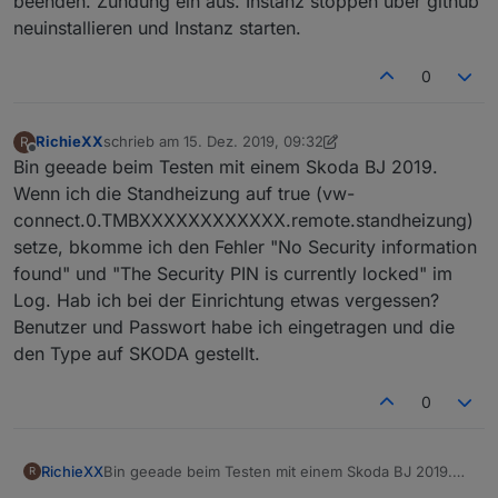
beenden. Zündung ein aus. Instanz stoppen über github
neue daten informiert zu werden
neuinstallieren und Instanz starten.
0
RichieXX
schrieb am
15. Dez. 2019, 09:32
R
zuletzt editiert von RichieXX
Offline
Bin geeade beim Testen mit einem Skoda BJ 2019.
Wenn ich die Standheizung auf true (vw-
connect.0.TMBXXXXXXXXXXXX.remote.standheizung)
setze, bkomme ich den Fehler "No Security information
found" und "The Security PIN is currently locked" im
Log. Hab ich bei der Einrichtung etwas vergessen?
Benutzer und Passwort habe ich eingetragen und die
den Type auf SKODA gestellt.
0
RichieXX
Bin geeade beim Testen mit einem Skoda BJ 2019.
R
Wenn ich die Standheizung auf true (vw-