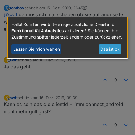
tombox
schrieb am
15. Dez. 2019, 21:45
T
{
zuletzt editiert von tombox
Offline
@
swit
da muss ich mal schauen ob sie auf audi seite
"error": "invalid_client",
"error_description": "Bad client credentials"
Mach ich irgend etwas falsch?
was geändert haben
Hallo! Könnten wir bitte einige zusätzliche Dienste für
}
einloggen bei myaudi app geht?
Funktionalität & Analytics
aktivieren? Sie können Ihre
Zustimmung später jederzeit ändern oder zurückziehen.
0
Lassen Sie mich wählen
Das ist ok
swit
schrieb am
16. Dez. 2019, 09:18
S
zuletzt editiert von
Offline
Ja das geht.
0
swit
schrieb am
16. Dez. 2019, 09:39
S
zuletzt editiert von
Offline
Kann es sein das die clientId = 'mmiconnect_android'
nicht mehr gültig ist?
0