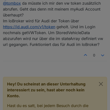
Offline
wiedergibt. Für mich die Wichtigste.
"X-ClientId", "77869e21-e30a-4a92-b016-
@
tombox
da müsste ich mir den vw token zusätzlich
einfache simpleapi.
Die Url, die ich aufrufe scheint die richtige zu sein (ist
48ab7d3db1d8",
abrufen. Geht das denn mit meinem myAudi Account
eigentlich genau die alte vom AudiAPI Interface). Ich
"X-App-Version", "3.14.0",
überhaupt?
bekomme allerdings vom Service die Meldung:
"X-App-Name", "myAudi",
Im IoBroker wird für Audi der Token über
(401) Nicht autorisiert, Token not valid
"scope", "G_SVDATA",
Das wundert mich. Der access_token funktioniert für
"Authorization", "Bearer {access_token}",
https://id.audi.com/v1/token
geholt. Und im Login
alle anderen Aufrufe wie Vehicle und User.
"Accept-charset", "UTF-8",
nochmals getVWToken. Um StoredVehicleData
Den access_token übergebe ich im Header über:
abzurufen wird nur über die im stateArray definiert vw
"Authorization", "Bearer {access_token}"
url gegangen. Funktioniert das für Audi im IoBroker?
0
Hey! Du scheinst an dieser Unterhaltung
interessiert zu sein, hast aber noch kein
Konto.
Hast du es satt, bei jedem Besuch durch die