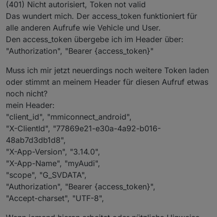
(401) Nicht autorisiert, Token not valid
Das wundert mich. Der access_token funktioniert für
alle anderen Aufrufe wie Vehicle und User.
Den access_token übergebe ich im Header über:
"Authorization", "Bearer {access_token}"
Muss ich mir jetzt neuerdings noch weitere Token laden
oder stimmt an meinem Header für diesen Aufruf etwas
noch nicht?
mein Header:
"client_id", "mmiconnect_android",
"X-ClientId", "77869e21-e30a-4a92-b016-
48ab7d3db1d8",
"X-App-Version", "3.14.0",
"X-App-Name", "myAudi",
"scope", "G_SVDATA",
"Authorization", "Bearer {access_token}",
"Accept-charset", "UTF-8",