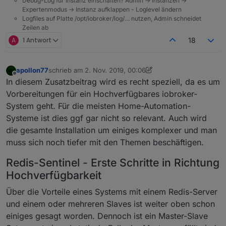
Debug-Log für Instanz einschalten? Admin -> Instanzen ->
Expertenmodus -> Instanz aufklappen - Loglevel ändern
Logfiles auf Platte /opt/iobroker/log/… nutzen, Admin schneidet
Zeilen ab
A
1 Antwort
18
apollon77
schrieb am
2. Nov. 2019, 00:06
zuletzt editiert von apollon77
11. Feb. 2019, 01:19
Offline
In diesem Zusatzbeitrag wird es recht speziell, da es um
Vorbereitungen für ein Hochverfügbares iobroker-
System geht. Für die meisten Home-Automation-
Systeme ist dies ggf gar nicht so relevant. Auch wird
die gesamte Installation um einiges komplexer und man
muss sich noch tiefer mit den Themen beschäftigen.
Redis-Sentinel - Erste Schritte in Richtung
Hochverfügbarkeit
Über die Vorteile eines Systems mit einem Redis-Server
und einem oder mehreren Slaves ist weiter oben schon
einiges gesagt worden. Dennoch ist ein Master-Slave