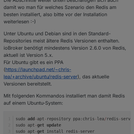
Die Abschnitte weiter unten beschäftigen sich auch
damit wo man für welches Szenario den Redis am
besten installiert, also bitte vor der Installation
weiterlesen :-)
Unter Ubuntu und Debian sind in den Standard-
Repositories meist ältere Redis Versionen enthalten.
ioBroker benötigt mindestens Version 2.6.0 von Redis,
aktuell ist Version 5.x.
Für Ubuntu gibt es ein PPA
(
https://launchpad.net/~chris-
lea/+archive/ubuntu/redis-server
), das aktuelle
Versionen bereitstellt.
Mit folgenden Kommandos installiert man damit Redis
auf einem Ubuntu-System:
sudo 
add
-
apt
-
repository ppa:chris
-
lea
/
redis
-
serve
sudo apt
-
get
update
sudo apt
-
get
 install redis
-
server