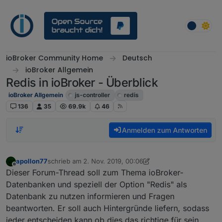
Weiter zum Inhalt
ioBroker Community Home
Deutsch
ioBroker Allgemein
Redis in ioBroker - Überblick
ioBroker Allgemein
js-controller
redis
136
35
69.9k
46
Anmelden zum Antworten
apollon77
schrieb am
2. Nov. 2019, 00:06
zuletzt editiert von apollon77
Offline
Dieser Forum-Thread soll zum Thema ioBroker-
Datenbanken und speziell der Option "Redis" als
Datenbank zu nutzen informieren und Fragen
beantworten. Er soll auch Hintergründe liefern, sodass
jeder entscheiden kann ob dies das richtige für sein