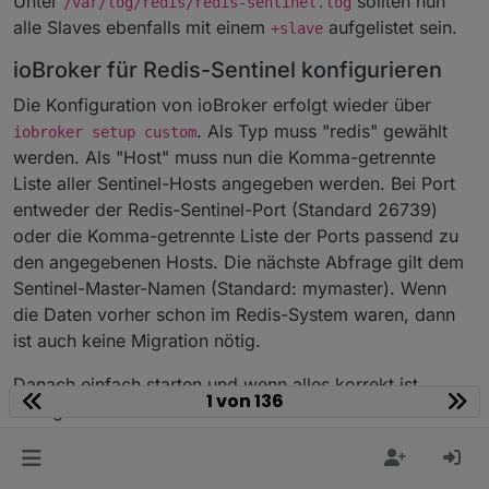
Unter
sollten nun
/var/log/redis/redis-sentinel.log
alle Slaves ebenfalls mit einem
aufgelistet sein.
+slave
ioBroker für Redis-Sentinel konfigurieren
Die Konfiguration von ioBroker erfolgt wieder über
. Als Typ muss "redis" gewählt
iobroker setup custom
werden. Als "Host" muss nun die Komma-getrennte
Liste aller Sentinel-Hosts angegeben werden. Bei Port
entweder der Redis-Sentinel-Port (Standard 26739)
oder die Komma-getrennte Liste der Ports passend zu
den angegebenen Hosts. Die nächste Abfrage gilt dem
Sentinel-Master-Namen (Standard: mymaster). Wenn
die Daten vorher schon im Redis-System waren, dann
ist auch keine Migration nötig.
Danach einfach starten und wenn alles korrekt ist
1 von 136
erfragt ioBroker beim Sentinel den aktuellen Master und
verbindet sich dort hin. Falls ioBroker die Verbindung
zum Master verliert wird der aktuelle Master wieder
erneut vom Sentinel abgefragt und die Verbindung