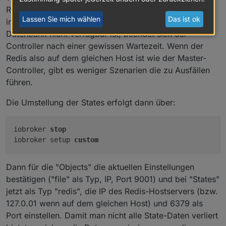
Redis-Server idealerweise auf dem gleichen Host
Lassen Sie mich wählen
Das ist ok
installieren wie den ioBroker-Master. Wenn die States-
Datenbank nicht verfügbar ist, beendet sich der
Controller nach einer gewissen Wartezeit. Wenn der
Redis also auf dem gleichen Host ist wie der Master-
Controller, gibt es weniger Szenarien die zu Ausfällen
führen.
Die Umstellung der States erfolgt dann über:
iobroker 
stop
iobroker setup 
custom
Dann für die "Objects" die aktuellen Einstellungen
bestätigen ("file" als Typ, IP, Port 9001) und bei "States"
jetzt als Typ "redis", die IP des Redis-Hostservers (bzw.
127.0.01 wenn auf dem gleichen Host) und 6379 als
Port einstellen. Damit man nicht alle State-Daten verliert