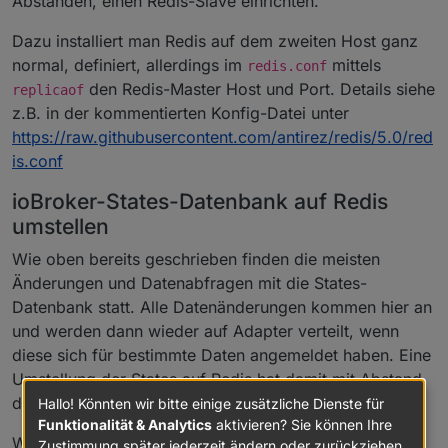
Abständen, einen Redis-Slave einrichten.
Dazu installiert man Redis auf dem zweiten Host ganz
normal, definiert, allerdings im
mittels
redis.conf
den Redis-Master Host und Port. Details siehe
replicaof
z.B. in der kommentierten Konfig-Datei unter
https://raw.githubusercontent.com/antirez/redis/5.0/red
is.conf
ioBroker-States-Datenbank auf Redis
umstellen
Wie oben bereits geschrieben finden die meisten
Änderungen und Datenabfragen mit die States-
Datenbank statt. Alle Datenänderungen kommen hier an
und werden dann wieder auf Adapter verteilt, wenn
diese sich für bestimmte Daten angemeldet haben. Eine
Umstellung der States auf Redis hat damit mit Abstand
den größten und spürbarsten Performance-Effekt.
Hallo! Könnten wir bitte einige zusätzliche Dienste für
Funktionalität & Analytics
aktivieren? Sie können Ihre
Wer nur die States-Datenbank umstellt, sollte den
Zustimmung später jederzeit ändern oder zurückziehen.