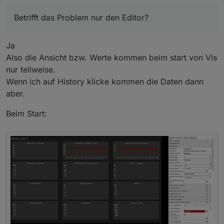
@
sigi234
sagte in
Test Adapter Material
Design Widgets v0.1.x
:
Betrifft das Problem nur den Editor?
@
Scrounger
sagte in
Test Adapter
Ja
Material Design Widgets v0.1.x
:
Also die Ansicht bzw. Werte kommen beim start von Vis
nur teilweise.
Musst dir selbst erstellen, sind
Wenn ich auf History klicke kommen die Daten dann
kein Bestandteil des Widgets
aber.
Ok, dachte ich mir. Hab ich schon
Beim Start:
versucht. Kannst du ihn als Widget
reinstellen?
Ja kann ich heute Abend machen.
Super, hast du das Problem mit Line History
Chart schon angesehen?
https://forum.iobroker.net/topic/26199/test-
adapter-material-design-widgets-v0-1-x/170