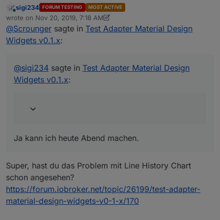
sigi234
FORUM TESTING
MOST ACTIVE
Online
@
Scrounger
sagte in
Test Adapter Material
wrote on
Nov 20, 2019, 7:18 AM
last edited by sigi234
Nov 20, 2019, 8:18 AM
Design Widgets v0.1.x
:
@
Scrounger
sagte in
Test Adapter Material Design
Ja kann ich heute Abend machen.
Widgets v0.1.x
:
Musst dir selbst erstellen, sind kein
Bestandteil des Widgets
@
sigi234
sagte in
Test Adapter Material Design
Widgets v0.1.x
:
Ok, dachte ich mir. Hab ich schon versucht.
Kannst du ihn als Widget reinstellen?
Ja kann ich heute Abend machen.
Super, hast du das Problem mit Line History Chart
schon angesehen?
https://forum.iobroker.net/topic/26199/test-adapter-
material-design-widgets-v0-1-x/170