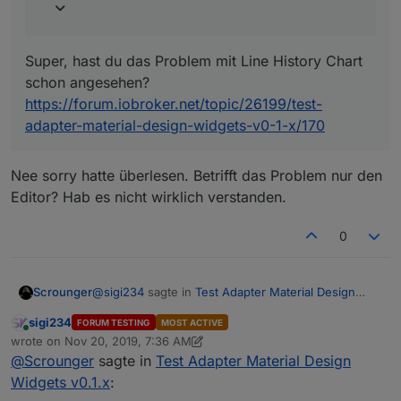
Bestandteil des Widgets
Ok, dachte ich mir. Hab ich schon versucht.
Super, hast du das Problem mit Line History Chart
Kannst du ihn als Widget reinstellen?
schon angesehen?
https://forum.iobroker.net/topic/26199/test-
Ja kann ich heute Abend machen.
adapter-material-design-widgets-v0-1-x/170
Nee sorry hatte überlesen. Betrifft das Problem nur den
Editor? Hab es nicht wirklich verstanden.
0
@
sigi234
sagte in
Test Adapter Material Design
Scrounger
Widgets v0.1.x
:
sigi234
FORUM TESTING
MOST ACTIVE
Online
@
Scrounger
sagte in
Test Adapter Material
wrote on
Nov 20, 2019, 7:36 AM
last edited by sigi234
Nov 20, 2019, 8:54 AM
Design Widgets v0.1.x
:
@
Scrounger
sagte in
Test Adapter Material Design
Nee sorry hatte überlesen. Betrifft das Problem nur
Widgets v0.1.x
:
den Editor? Hab es nicht wirklich verstanden.