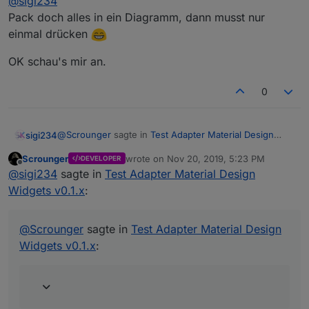
@
sigi234
Pack doch alles in ein Diagramm, dann musst nur
einmal drücken
Ja
Also die Ansicht bzw. Werte kommen beim start von
OK schau's mir an.
Vis nur teilweise.
Beim Start:
Wenn ich auf History klicke kommen die Daten dann
aber.
0
@
Scrounger
sagte in
Test Adapter Material Design
sigi234
Widgets v0.1.x
:
Scrounger
wrote on
Nov 20, 2019, 5:23 PM
DEVELOPER
last edited by
Offline
Musst dir selbst erstellen, sind kein Bestandteil
@
sigi234
sagte in
Test Adapter Material Design
des Widgets
Widgets v0.1.x
:
Ok, dachte ich mir. Hab ich schon versucht. Kannst du
Wenn ich auf Historie klicke:
ihn als Widget reinstellen?
@
Scrounger
sagte in
Test Adapter Material Design
Widgets v0.1.x
: