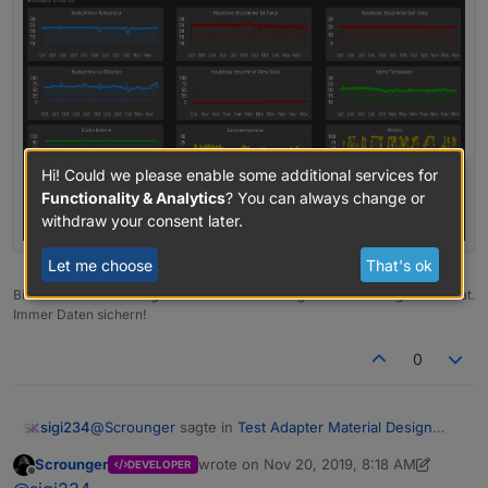
Hi! Could we please enable some additional services for
Functionality & Analytics
? You can always change or
withdraw your consent later.
Let me choose
That's ok
Bitte benutzt das Voting rechts unten im Beitrag wenn er euch geholfen hat.
Immer Daten sichern!
0
@
Scrounger
sagte in
Test Adapter Material Design
sigi234
Widgets v0.1.x
:
Scrounger
wrote on
Nov 20, 2019, 8:18 AM
DEVELOPER
last edited by Scrounger
Nov 20, 2019, 9:
Offline
Betrifft das Problem nur den Editor?