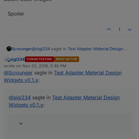
Spoiler
1
@
sigi234
sagte in
Test Adapter Material Design
Scrounger
Widgets v0.1.x
:
sigi234
FORUM TESTING
MOST ACTIVE
Online
@
Scrounger
sagte in
Test Adapter Material
wrote on
Nov 20, 2019, 5:46 PM
last edited by
Design Widgets v0.1.x
:
@
Scrounger
sagte in
Test Adapter Material Design
Widgets v0.1.x
:
Musst dir selbst erstellen, sind kein
Bestandteil des Widgets
@
sigi234
sagte in
Test Adapter Material Design
Widgets v0.1.x
:
Ok, dachte ich mir. Hab ich schon versucht.
Kannst du ihn als Widget reinstellen?
Select Widget: