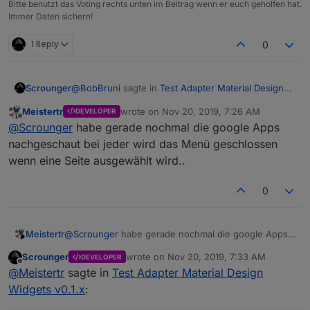
Bitte benutzt das Voting rechts unten im Beitrag wenn er euch geholfen hat.
Immer Daten sichern!
1 Reply
0
@
BobBruni
sagte in
Test Adapter Material Design
Scrounger
Widgets v0.1.x
:
Meistertr
wrote on
Nov 20, 2019, 7:26 AM
DEVELOPER
last edited by
Offline
wenn ein automatischer Zeilenumbruch
@
Scrounger
habe gerade nochmal die google Apps
erfolgen würde, wenn das Maxiumum der
nachgeschaut bei jeder wird das Menü geschlossen
Mit '\n' oder '<br>' geht das, musst dann in dein
Widgetbreite erreicht wäre...
wenn eine Seite ausgewählt wird..
Skript mit einbauen, z.b. anstatt der Kommas.
Alternativ geht das mit CSS uberschreiben auch.
Ist das möglich?
@
skokarl
sagte in
Test Adapter Material Design
Wenn du ein issue auf git erstellst, dann Bau ich
Widgets v0.1.x
:
0
das Mal mit ein.
Moin,
Meistertr
@
Scrounger
habe gerade nochmal die google Apps
@
Meistertr
gibt es bei der Top App Bar einen
sagte in
Test Adapter Material Design
nachgeschaut bei jeder wird das Menü geschlossen
Widgets v0.1.x
Abbruch/Schließen Button wenn man doch
:
Scrounger
wrote on
Nov 20, 2019, 7:33 AM
DEVELOPER
wenn eine Seite ausgewählt wird..
last edited by
keine Auswahl möchte ?
Offline
@
Meistertr
sagte in
Test Adapter Material Design
Eine auto schließen Funktion nach Auswahl
oder muss man immer was wählen ?
Widgets v0.1.x
:
wäre auch cool
Also beim Typ 'modal' einfach außerhalb der