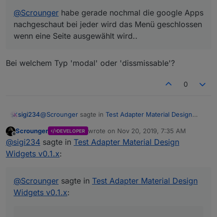
Navigationsleiste klicken, dann wir diese
geschlossen. Beim Typ 'dissmissable' kann man
@
Scrounger
habe gerade nochmal die google Apps
@
sigi234
sagte in
Test Adapter Material Design
das nur über den Button machen. So ist das
Widgets v0.1.x
:
nachgeschaut bei jeder wird das Menü geschlossen
Konzept laut Design guidlines und entsprechend
wenn eine Seite ausgewählt wird..
@
Scrounger
wie bei Android.
Musst dir selbst erstellen, sind kein Bestandteil des
Hallo, wie bekomme ich die Rechten Buttons
Bei welchem Typ 'modal' oder 'dissmissable'?
Widgets
hin?
0
@
Scrounger
sagte in
Test Adapter Material Design
sigi234
Widgets v0.1.x
:
Scrounger
wrote on
Nov 20, 2019, 7:35 AM
DEVELOPER
last edited by
Offline
@
sigi234
sagte in
Test Adapter Material Design
@
sigi234
sagte in
Test Adapter Material Design
Widgets v0.1.x
:
Widgets v0.1.x
:
Super, hast du das Problem mit Line History Chart
schon angesehen?
@
Scrounger
sagte in
Test Adapter Material
https://forum.iobroker.net/topic/26199/test-adapter-
@
Scrounger
sagte in
Test Adapter Material Design
Design Widgets v0.1.x
:
material-design-widgets-v0-1-x/170
Widgets v0.1.x
:
Musst dir selbst erstellen, sind kein