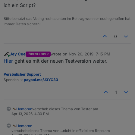
ich ein Script?
Bitte benutzt das Voting rechts unten im Beitrag wenn er euch geholfen hat.
Immer Daten sichern!
0
Jey Cee
wrote on
Nov 20, 2019, 7:15 PM
DEVELOPER
last edited by
Online
Hier
geht es mit der neuen Testversion weiter.
Persönlicher Support
Spenden ->
paypal.me/J3YC33
1
Homoran
verschob dieses Thema von Tester am
Apr 13, 2026, 4:30 PM
Homoran
verschob dieses Thema von ...nicht in offiziellem Repo am