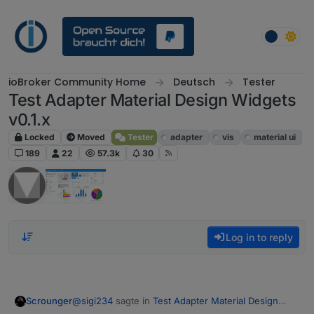
Skip to content
ioBroker Community Home
Deutsch
Tester
Test Adapter Material Design Widgets
v0.1.x
Locked
Moved
Tester
adapter
vis
material ui
189
22
57.3k
30
Log in to reply
@
sigi234
sagte in
Test Adapter Material Design
Scrounger
Widgets v0.1.x
: