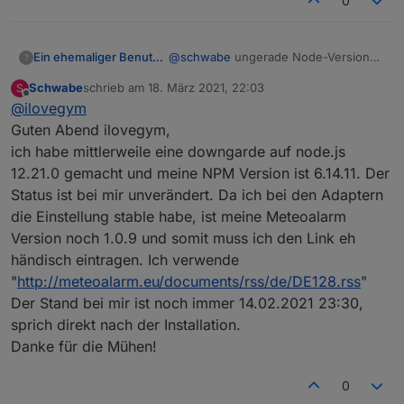
0
@
schwabe
ungerade Node-Versionen
Ein ehemaliger Benutzer
?
sind immer experimentell und nur zum
Schwabe
schrieb am
18. März 2021, 22:03
S
Testen gedacht, dass damit überhaupt
Ich denke bei dir ist dann vielleicht
zuletzt editiert von
Offline
@
ilovegym
was geht, ist schon super.
auch noch npm 7 installiert, das macht
in der Version gerade richtig
iobroker und alles läuft super mit
Guten Abend ilovegym,
probleme... ??
node 12 oder 14, aber bitte immer mit
ich habe mittlerweile eine downgarde auf node.js
npm 6.
12.21.0 gemacht und meine NPM Version ist 6.14.11. Der
Status ist bei mir unverändert. Da ich bei den Adaptern
die Einstellung stable habe, ist meine Meteoalarm
Version noch 1.0.9 und somit muss ich den Link eh
händisch eintragen. Ich verwende
"
http://meteoalarm.eu/documents/rss/de/DE128.rss
"
Der Stand bei mir ist noch immer 14.02.2021 23:30,
sprich direkt nach der Installation.
Danke für die Mühen!
0