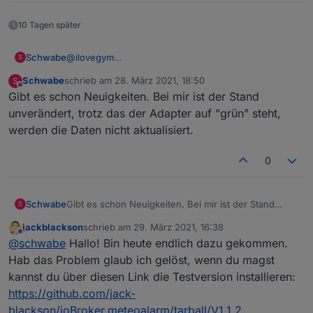
10 Tagen später
Schwabe
@
ilovegym
S
Guten Abend ilovegym,
Schwabe
schrieb am
28. März 2021, 18:50
S
ich habe mittlerweile eine downgarde auf node.js
zuletzt editiert von
Offline
Gibt es schon Neuigkeiten. Bei mir ist der Stand
12.21.0 gemacht und meine NPM Version ist 6.14.11.
Der Status ist bei mir unverändert. Da ich bei den
unverändert, trotz das der Adapter auf "grün" steht,
Adaptern die Einstellung stable habe, ist meine
werden die Daten nicht aktualisiert.
Meteoalarm Version noch 1.0.9 und somit muss ich
den Link eh händisch eintragen. Ich verwende
0
"
http://meteoalarm.eu/documents/rss/de/DE128.rss
"
Der Stand bei mir ist noch immer 14.02.2021 23:30,
sprich direkt nach der Installation.
Danke für die Mühen!
Schwabe
Gibt es schon Neuigkeiten. Bei mir ist der Stand
S
unverändert, trotz das der Adapter auf "grün" steht,
jackblackson
schrieb am
29. März 2021, 16:38
werden die Daten nicht aktualisiert.
zuletzt editiert von
Offline
@
schwabe
Hallo! Bin heute endlich dazu gekommen.
Hab das Problem glaub ich gelöst, wenn du magst
kannst du über diesen Link die Testversion installieren:
https://github.com/jack-
blackson/ioBroker.meteoalarm/tarball/V1.1.2