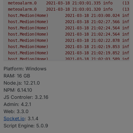
meteoalarm.0
2021-03-18 21:03:01.335	
info
(135
meteoalarm.0
2021-03-18 21:03:01.320	
info
(135
host.Medion(Home)
2021-03-18 21:03:00.024	
info
host.Medion(Home)
2021-03-18 21:02:27.566	
info
host.Medion(Home)
2021-03-18 21:02:24.564	
info
host.Medion(Home)
2021-03-18 21:02:24.564	
info
host.Medion(Home)
2021-03-18 21:02:22.878	
info
host.Medion(Home)
2021-03-18 21:02:19.853	
info
host.Medion(Home)
2021-03-18 21:02:19.852	
info
host.Medion(Home)
2021-03-18 21:02:03.589	
info
Platform: Windows
RAM: 16 GB
Node.js: 12.21.0
NPM: 6.14.10
JS Controler: 3.2.16
Admin: 4.2.1
Web: 3.3.0
Socket.io
: 3.1.4
Script Engine: 5.0.9