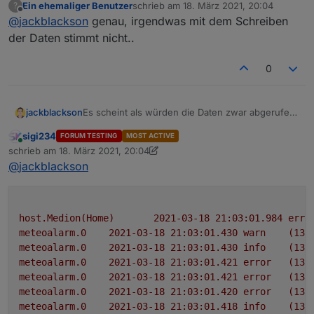
Ein ehemaliger Benutzer
schrieb am
18. März 2021, 20:04
?
Objekte mal löscht, seht ihr das die Daten wieder
zuletzt editiert von
Offline
@
jackblackson
genau, irgendwas mit dem Schreiben
aktualisiert werden, aber nur einmalig. Ich schau
grad woran das liegt.
der Daten stimmt nicht..
0
jackblackson
Es scheint als würden die Daten zwar abgerufen,
aber die Objekte nicht aktualisiert. Wenn ihr alle
sigi234
FORUM TESTING
MOST ACTIVE
Objekte mal löscht, seht ihr das die Daten wieder
Online
schrieb am
18. März 2021, 20:04
aktualisiert werden, aber nur einmalig. Ich schau
zuletzt editiert von sigi234
@
jackblackson
grad woran das liegt.
host.Medion(Home)
2021-03-18 21:03:01.984	
erro
meteoalarm.0
2021-03-18 21:03:01.430	
warn
(135
meteoalarm.0
2021-03-18 21:03:01.430	
info
(135
meteoalarm.0
2021-03-18 21:03:01.421	
error
(135
meteoalarm.0
2021-03-18 21:03:01.421	
error
(135
meteoalarm.0
2021-03-18 21:03:01.420	
error
(135
meteoalarm.0
2021-03-18 21:03:01.418	
info
(135