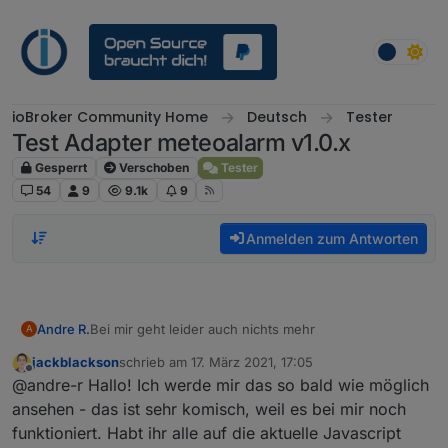
Weiter zum Inhalt
ioBroker Community Home
Deutsch
Tester
Test Adapter meteoalarm v1.0.x
Gesperrt
Verschoben
Tester
54
9
9.1k
9
Anmelden zum Antworten
Andre R.
Bei mir geht leider auch nichts mehr
A
jackblackson
schrieb am
17. März 2021, 17:05
zuletzt editiert von
Offline
@andre-r Hallo! Ich werde mir das so bald wie möglich
ansehen - das ist sehr komisch, weil es bei mir noch
funktioniert. Habt ihr alle auf die aktuelle Javascript