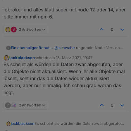
iobroker und alles läuft super mit node 12 oder 14, aber
bitte immer mit npm 6.
S
2 Antworten
0
@
schwabe
ungerade Node-Versionen
Ein ehemaliger Benutzer
?
sind immer experimentell und nur zum
jackblackson
schrieb am
18. März 2021, 19:47
Testen gedacht, dass damit überhaupt
Ich denke bei dir ist dann vielleicht
zuletzt editiert von
Offline
Es scheint als würden die Daten zwar abgerufen, aber
was geht, ist schon super.
auch noch npm 7 installiert, das macht
in der Version gerade richtig
iobroker und alles läuft super mit
die Objekte nicht aktualisiert. Wenn ihr alle Objekte mal
probleme... ??
node 12 oder 14, aber bitte immer mit
löscht, seht ihr das die Daten wieder aktualisiert
npm 6.
werden, aber nur einmalig. Ich schau grad woran das
liegt.
?
2 Antworten
0
jackblackson
Es scheint als würden die Daten zwar abgerufen,
aber die Objekte nicht aktualisiert. Wenn ihr alle