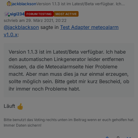
jackblackson
Version 1.1.3 ist im Latest/Beta verfügbar. Ich
habe den automatischen Linkgenerator leider
sigi234
FORUM TESTING
MOST ACTIVE
entfernen müssen, da die Meteoalarmseite hier
Online
schrieb am
29. März 2021, 20:22
Probleme macht. Aber man muss dies ja nur
zuletzt editiert von
@
jackblackson
sagte in
Test Adapter meteoalarm
einmal erzeugen, sollte möglich sein. Bitte gebt
mir kurz Bescheid, ob ihr immer noch Probleme
v1.0.x
:
habt.
Version 1.1.3 ist im Latest/Beta verfügbar. Ich habe
den automatischen Linkgenerator leider entfernen
müssen, da die Meteoalarmseite hier Probleme
macht. Aber man muss dies ja nur einmal erzeugen,
sollte möglich sein. Bitte gebt mir kurz Bescheid, ob
ihr immer noch Probleme habt.
Läuft
Bitte benutzt das Voting rechts unten im Beitrag wenn er euch geholfen hat.
Immer Daten sichern!
0