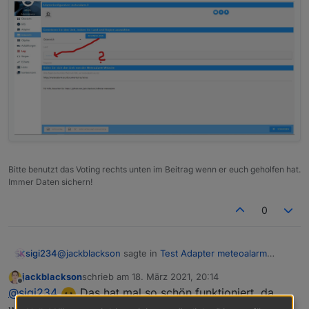
Bitte benutzt das Voting rechts unten im Beitrag wenn er euch geholfen hat.
Immer Daten sichern!
0
@
jackblackson
sagte in
Test Adapter meteoalarm
sigi234
v1.0.x
:
jackblackson
schrieb am
18. März 2021, 20:14
zuletzt editiert von
Offline
@
sigi234
Welchen Link hast du benutzt? Ich
@
sigi234
Das hat mal so schön funktioniert, da
vermute, du hast hier nicht eine Region