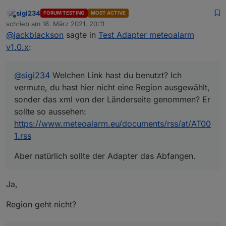
vermute, du hast hier nicht eine Region
host.Medion(Home)	2021-03-18 21:02:19.853	
sigi234
FORUM TESTING
MOST ACTIVE
ausgewählt, sonder das xml von der Länderseite
Aber natürlich sollte der Adapter das Abfangen.
host.Medion(Home)	2021-03-18 21:02:19.852	
Online
schrieb am
18. März 2021, 20:11
genommen? Er sollte so aussehen:
zuletzt editiert von
@
jackblackson
sagte in
Test Adapter meteoalarm
https://www.meteoalarm.eu/documents/rss/at/AT
001.rss
v1.0.x
:
@
sigi234
Welchen Link hast du benutzt? Ich
vermute, du hast hier nicht eine Region ausgewählt,
sonder das xml von der Länderseite genommen? Er
sollte so aussehen:
https://www.meteoalarm.eu/documents/rss/at/AT00
1.rss
Aber natürlich sollte der Adapter das Abfangen.
Ja,
Region geht nicht?