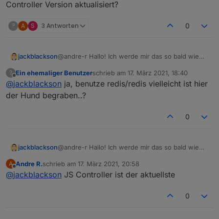
Controller Version aktualisiert?
?
A
S
3 Antworten
0
jackblackson
@andre-r Hallo! Ich werde mir das so bald wie
möglich ansehen - das ist sehr komisch, weil es
Ein ehemaliger Benutzer
schrieb am
17. März 2021, 18:40
?
bei mir noch funktioniert. Habt ihr alle auf die
zuletzt editiert von
Offline
@
jackblackson
ja, benutze redis/redis vielleicht ist hier
aktuelle Javascript Controller Version aktualisiert?
der Hund begraben..?
0
jackblackson
@andre-r Hallo! Ich werde mir das so bald wie
möglich ansehen - das ist sehr komisch, weil es
Andre R.
schrieb am
17. März 2021, 20:58
A
bei mir noch funktioniert. Habt ihr alle auf die
zuletzt editiert von
Offline
@
jackblackson
JS Controller ist der aktuellste
aktuelle Javascript Controller Version aktualisiert?
0