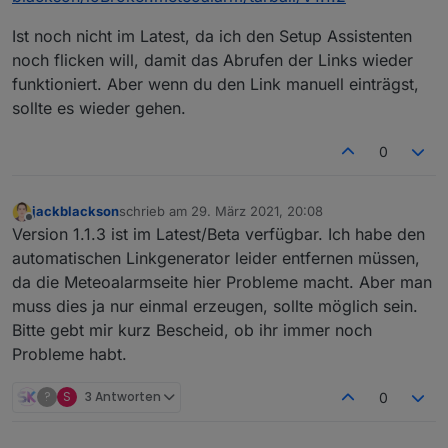
Ist noch nicht im Latest, da ich den Setup Assistenten
noch flicken will, damit das Abrufen der Links wieder
funktioniert. Aber wenn du den Link manuell einträgst,
sollte es wieder gehen.
0
jackblackson
schrieb am
29. März 2021, 20:08
zuletzt editiert von
Offline
Version 1.1.3 ist im Latest/Beta verfügbar. Ich habe den
automatischen Linkgenerator leider entfernen müssen,
da die Meteoalarmseite hier Probleme macht. Aber man
muss dies ja nur einmal erzeugen, sollte möglich sein.
Bitte gebt mir kurz Bescheid, ob ihr immer noch
Probleme habt.
?
S
3 Antworten
0