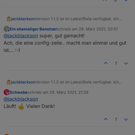
jackblackson
Version 1.1.3 ist im Latest/Beta verfügbar. Ich
habe den automatischen Linkgenerator leider
Ein ehemaliger Benutzer
schrieb am
29. März 2021, 20:51
?
entfernen müssen, da die Meteoalarmseite hier
zuletzt editiert von
Offline
@
jackblackson
super, gut gemacht!
Probleme macht. Aber man muss dies ja nur
einmal erzeugen, sollte möglich sein. Bitte gebt
Ach, die eine config-zeile.. macht man einmal und gut
mir kurz Bescheid, ob ihr immer noch Probleme
ist... :-)
habt.
1
jackblackson
Version 1.1.3 ist im Latest/Beta verfügbar. Ich
habe den automatischen Linkgenerator leider
Schwabe
schrieb am
29. März 2021, 21:29
S
entfernen müssen, da die Meteoalarmseite hier
zuletzt editiert von
Offline
@
jackblackson
Probleme macht. Aber man muss dies ja nur
einmal erzeugen, sollte möglich sein. Bitte gebt
Läuft!
Vielen Dank!
mir kurz Bescheid, ob ihr immer noch Probleme
habt.
1