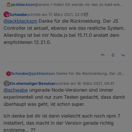
jackblackson
@andre-r Hallo! Ich werde mir das so bald wie
möglich ansehen - das ist sehr komisch, weil es
Schwabe
schrieb am
17. März 2021, 22:01
S
bei mir noch funktioniert. Habt ihr alle auf die
zuletzt editiert von Schwabe
Offline
@
jackblackson
Danke für die Rückmeldung. Der JS
aktuelle Javascript Controller Version aktualisiert?
Controller ist aktuell, ebenso wie das restliche System.
Allerdings ist bei mir Node.js bei 15.11.0 anstatt dem
empfohlenen 12.21.0.
0
Schwabe
@
jackblackson
Danke für die Rückmeldung. Der JS
S
Controller ist aktuell, ebenso wie das restliche
Ein ehemaliger Benutzer
schrieb am
18. März 2021, 04:41
?
System. Allerdings ist bei mir Node.js bei 15.11.0
zuletzt editiert von
Offline
@
schwabe
ungerade Node-Versionen sind immer
anstatt dem empfohlenen 12.21.0.
experimentell und nur zum Testen gedacht, dass damit
überhaupt was geht, ist schon super.
Ich denke bei dir ist dann vielleicht auch noch npm 7
installiert, das macht in der Version gerade richtig
probleme... ??