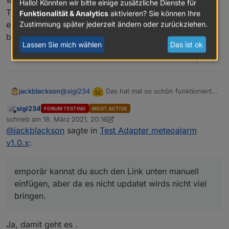
werd ich mich wohl nochmal reinknien müssen.
Hallo! Könnten wir bitte einige zusätzliche Dienste für
Ja,
ausgewählt, sonder das xml von der Länderseite
Temporär kannst du auch den Link unten manuell
Funktionalität & Analytics
aktivieren? Sie können Ihre
genommen? Er sollte so aussehen:
Zustimmung später jederzeit ändern oder zurückziehen.
einfügen, aber da es nicht updatet wirds nicht viel
Region geht nicht?
https://www.meteoalarm.eu/documents/rss/at/AT
001.rss
bringen.
Lassen Sie mich wählen
Das ist ok
Aber natürlich sollte der Adapter das Abfangen.
1
@
sigi234
Das hat mal so schön funktioniert,
jackblackson
da werd ich mich wohl nochmal reinknien
sigi234
FORUM TESTING
MOST ACTIVE
müssen. Temporär kannst du auch den Link
Online
schrieb am
18. März 2021, 20:16
unten manuell einfügen, aber da es nicht updatet
zuletzt editiert von sigi234
@
jackblackson
sagte in
Test Adapter meteoalarm
wirds nicht viel bringen.
v1.0.x
:
emporär kannst du auch den Link unten manuell
einfügen, aber da es nicht updatet wirds nicht viel
bringen.
Ja, damit geht es .