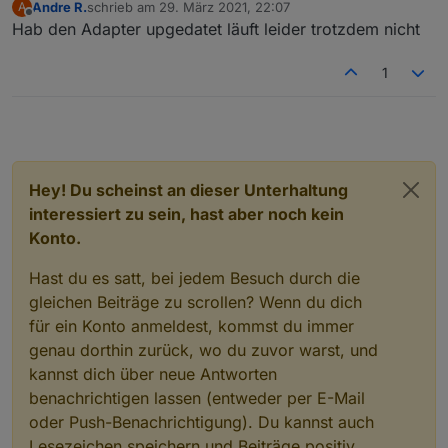
Andre R.
schrieb am
29. März 2021, 22:07
A
zuletzt editiert von
Offline
Hab den Adapter upgedatet läuft leider trotzdem nicht
1
Hey! Du scheinst an dieser Unterhaltung
interessiert zu sein, hast aber noch kein
Konto.
Hast du es satt, bei jedem Besuch durch die
gleichen Beiträge zu scrollen? Wenn du dich
für ein Konto anmeldest, kommst du immer
genau dorthin zurück, wo du zuvor warst, und
kannst dich über neue Antworten
benachrichtigen lassen (entweder per E-Mail
oder Push-Benachrichtigung). Du kannst auch
Lesezeichen speichern und Beiträge positiv