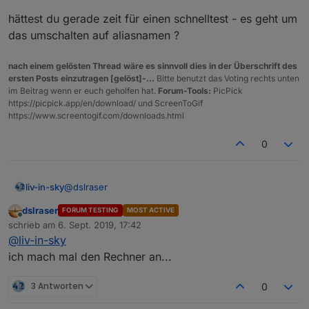
hättest du gerade zeit für einen schnelltest - es geht um
das umschalten auf aliasnamen ?
nach einem gelösten Thread wäre es sinnvoll dies in der Überschrift des
ersten Posts einzutragen [gelöst]-...
Bitte benutzt das Voting rechts unten
im Beitrag wenn er euch geholfen hat.
Forum-Tools:
PicPick
https://picpick.app/en/download/ und ScreenToGif
https://www.screentogif.com/downloads.html
0
@
dslraser
liv-in-sky
dslraser
FORUM TESTING
MOST ACTIVE
hättest du gerade zeit für einen schnelltest - es geht
Offline
schrieb am
6. Sept. 2019, 17:42
um das umschalten auf aliasnamen ?
zuletzt editiert von
@
liv-in-sky
ich mach mal den Rechner an...
3 Antworten
0