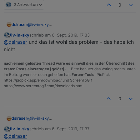
2 Antworten
0
dslraser
@
liv-in-sky
die LAN Geräte habe ich an einem 16ner Unifi Switch.
liv-in-sky
schrieb am
6. Sept. 2019, 17:33
zuletzt editiert von
Offline
@
dslraser
und das ist wohl das problem - das habe ich
nicht
nach einem gelösten Thread wäre es sinnvoll dies in der Überschrift des
ersten Posts einzutragen [gelöst]-...
Bitte benutzt das Voting rechts unten
im Beitrag wenn er euch geholfen hat.
Forum-Tools:
PicPick
https://picpick.app/en/download/ und ScreenToGif
https://www.screentogif.com/downloads.html
0
dslraser
@
liv-in-sky
die LAN Geräte habe ich an einem 16ner Unifi Switch.
liv-in-sky
schrieb am
6. Sept. 2019, 17:37
zuletzt editiert von
Offline
@
dslraser