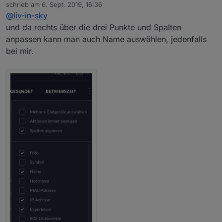
Offline
schrieb am
6. Sept. 2019, 16:36
zuletzt editiert von
@
liv-in-sky
und da rechts über die drei Punkte und Spalten
anpassen kann man auch Name auswählen, jedenfalls
bei mir.