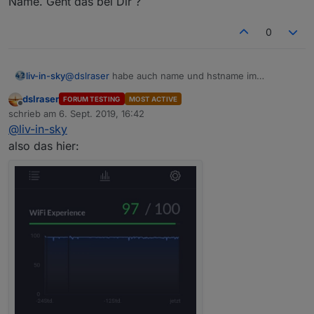
Name. Geht das bei Dir ?
0
liv-in-sky
@
dslraser
habe auch name und hstname im
controller - sind aber identisch
dslraser
FORUM TESTING
MOST ACTIVE
Offline
schrieb am
6. Sept. 2019, 16:42
zuletzt editiert von
@
liv-in-sky
also das hier: