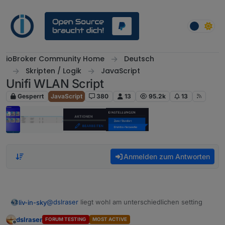
Weiter zum Inhalt
ioBroker Community Home
Deutsch
Skripten / Logik
JavaScript
Unifi WLAN Script
Gesperrt
JavaScript
380
13
95.2k
13
Anmelden zum Antworten
@
dslraser
liegt wohl am unterschiedlichen setting
liv-in-sky
dslraser
FORUM TESTING
MOST ACTIVE
bei mir gibt es keinen namen - nur hostnamen