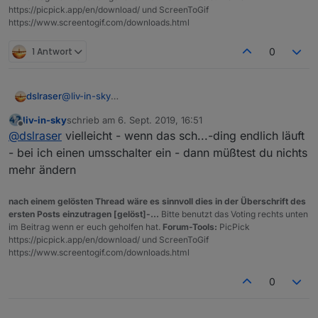
https://picpick.app/en/download/ und ScreenToGif
https://www.screentogif.com/downloads.html
1 Antwort
0
dslraser
@
liv-in-sky
also das hier:
liv-in-sky
schrieb am
6. Sept. 2019, 16:51
zuletzt editiert von
Offline
@
dslraser
vielleicht - wenn das sch...-ding endlich läuft
einen weiter unten, unter Netzwerk vergebe ich dann
- bei ich einen umsschalter ein - dann müßtest du nichts
auch eine IP
mehr ändern
nach einem gelösten Thread wäre es sinnvoll dies in der Überschrift des
ersten Posts einzutragen [gelöst]-...
Bitte benutzt das Voting rechts unten
im Beitrag wenn er euch geholfen hat.
Forum-Tools:
PicPick
https://picpick.app/en/download/ und ScreenToGif
https://www.screentogif.com/downloads.html
0