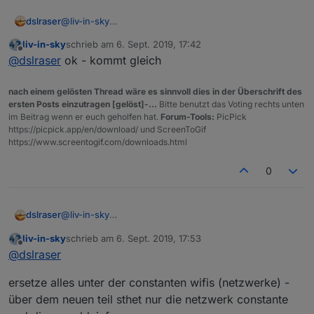
dslraser
@
liv-in-sky
ich mach mal den Rechner an...
liv-in-sky
schrieb am
6. Sept. 2019, 17:42
zuletzt editiert von
Offline
@
dslraser
ok - kommt gleich
nach einem gelösten Thread wäre es sinnvoll dies in der Überschrift des
ersten Posts einzutragen [gelöst]-...
Bitte benutzt das Voting rechts unten
im Beitrag wenn er euch geholfen hat.
Forum-Tools:
PicPick
https://picpick.app/en/download/ und ScreenToGif
https://www.screentogif.com/downloads.html
0
dslraser
@
liv-in-sky
ich mach mal den Rechner an...
liv-in-sky
schrieb am
6. Sept. 2019, 17:53
zuletzt editiert von
Offline
@
dslraser
ersetze alles unter der constanten wifis (netzwerke) -
über dem neuen teil sthet nur die netzwerk constante