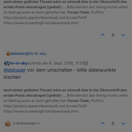
nach einem gelösten Thread wäre es sinnvoll dies in der Überschrift des
ersten Posts einzutragen [gelöst]-...
Bitte benutzt das Voting rechts unten
im Beitrag wenn er euch geholfen hat.
Forum-Tools:
PicPick
https://picpick.app/en/download/ und ScreenToGif
https://www.screentogif.com/downloads.html
0
dslraser
@
liv-in-sky
ich mach mal den Rechner an...
liv-in-sky
schrieb am
6. Sept. 2019, 17:57
zuletzt editiert von liv-in-sky
9. Juni 2019, 19:57
Offline
@
dslraser
vor dem umschalten - bitte datenpunkte
löschen
nach einem gelösten Thread wäre es sinnvoll dies in der Überschrift des
ersten Posts einzutragen [gelöst]-...
Bitte benutzt das Voting rechts unten
im Beitrag wenn er euch geholfen hat.
Forum-Tools:
PicPick
https://picpick.app/en/download/ und ScreenToGif
https://www.screentogif.com/downloads.html
2 Antworten
0