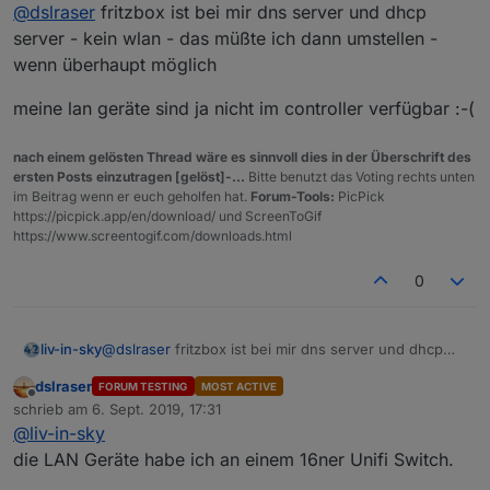
Offline
@
dslraser
ok - funktioniert - ab ich muss die
@
dslraser
fritzbox ist bei mir dns server und dhcp
namen schon in der fritzbox pflegen und nun
server - kein wlan - das müßte ich dann umstellen -
In der FritzBox habe ich kein Gerät drinn, auch WLAN
auch da noch ??
wenn überhaupt möglich
ist aus. Die ist nur noch für die Telefone und
Internetverbindung (dsl-modem) da.
meine lan geräte sind ja nicht im controller verfügbar :-(
nach einem gelösten Thread wäre es sinnvoll dies in der Überschrift des
ersten Posts einzutragen [gelöst]-...
Bitte benutzt das Voting rechts unten
im Beitrag wenn er euch geholfen hat.
Forum-Tools:
PicPick
https://picpick.app/en/download/ und ScreenToGif
https://www.screentogif.com/downloads.html
0
@
dslraser
fritzbox ist bei mir dns server und dhcp
liv-in-sky
server - kein wlan - das müßte ich dann umstellen -
dslraser
FORUM TESTING
MOST ACTIVE
wenn überhaupt möglich
meine lan geräte sind ja nicht im controller verfügbar
Offline
schrieb am
6. Sept. 2019, 17:31
:-(
zuletzt editiert von
@
liv-in-sky
die LAN Geräte habe ich an einem 16ner Unifi Switch.