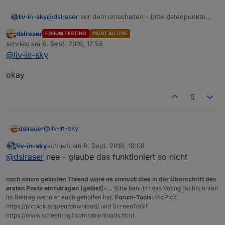
liv-in-sky
@
dslraser
vor dem umschalten - bitte datenpunkte
löschen
dslraser
FORUM TESTING
MOST ACTIVE
Offline
schrieb am
6. Sept. 2019, 17:58
zuletzt editiert von
@
liv-in-sky
okay
0
@
liv-in-sky
dslraser
liv-in-sky
schrieb am
6. Sept. 2019, 18:08
okay
zuletzt editiert von
Offline
@
dslraser
nee - glaube das funktioniert so nicht
nach einem gelösten Thread wäre es sinnvoll dies in der Überschrift des
ersten Posts einzutragen [gelöst]-...
Bitte benutzt das Voting rechts unten
im Beitrag wenn er euch geholfen hat.
Forum-Tools:
PicPick
https://picpick.app/en/download/ und ScreenToGif
https://www.screentogif.com/downloads.html