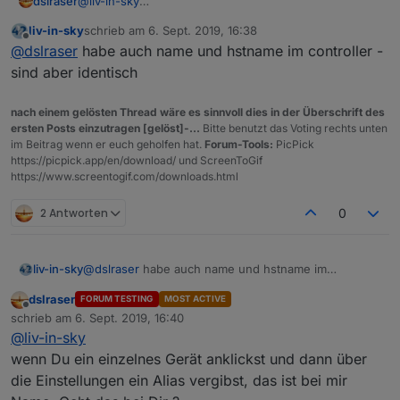
dslraser
@
liv-in-sky
okay
liv-in-sky
schrieb am
6. Sept. 2019, 16:38
zuletzt editiert von
Offline
@
dslraser
habe auch name und hstname im controller -
sind aber identisch
nach einem gelösten Thread wäre es sinnvoll dies in der Überschrift des
ersten Posts einzutragen [gelöst]-...
Bitte benutzt das Voting rechts unten
im Beitrag wenn er euch geholfen hat.
Forum-Tools:
PicPick
https://picpick.app/en/download/ und ScreenToGif
https://www.screentogif.com/downloads.html
2 Antworten
0
liv-in-sky
@
dslraser
habe auch name und hstname im
controller - sind aber identisch
dslraser
FORUM TESTING
MOST ACTIVE
Offline
schrieb am
6. Sept. 2019, 16:40
zuletzt editiert von
@
liv-in-sky
wenn Du ein einzelnes Gerät anklickst und dann über
die Einstellungen ein Alias vergibst, das ist bei mir