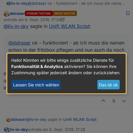
liv-in-sky
@
dslraser
ok - funktioniert - ab ich muss die namen
schon in der fritzbox pflegen und nun auch da noch
dslraser
FORUM TESTING
MOST ACTIVE
??
einen weiter unten, unter Netzwerk vergebe ich dann
Offline
schrieb am
6. Sept. 2019, 17:24
zuletzt editiert von dslraser
9. Juni 2019, 19:26
auch eine IP
@
liv-in-sky
sagte in
Unifi WLAN Script
:
@
dslraser
ok - funktioniert - ab ich muss die namen
schon in der fritzbox pflegen und nun auch da noch
??
Hallo! Könnten wir bitte einige zusätzliche Dienste für
Funktionalität & Analytics
aktivieren? Sie können Ihre
Zustimmung später jederzeit ändern oder zurückziehen.
In der FritzBox habe ich kein Gerät drinn, auch WLAN
ist aus. Die ist nur noch für die Telefone und
Lassen Sie mich wählen
Das ist ok
Internetverbindung (dsl-modem) da.
0
einen weiter unten, unter Netzwerk vergebe ich dann
auch eine IP
@
liv-in-sky
sagte in
Unifi WLAN Script
:
dslraser
liv-in-sky
schrieb am
6. Sept. 2019, 17:28
zuletzt editiert von