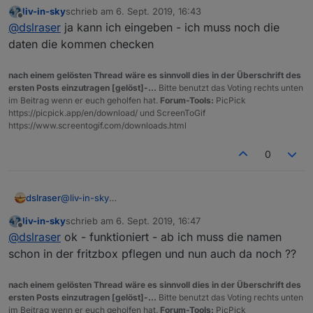
also das hier:
liv-in-sky
schrieb am
6. Sept. 2019, 16:43
zuletzt editiert von
Offline
@
dslraser
ja kann ich eingeben - ich muss noch die
daten die kommen checken
nach einem gelösten Thread wäre es sinnvoll dies in der Überschrift des
ersten Posts einzutragen [gelöst]-...
Bitte benutzt das Voting rechts unten
im Beitrag wenn er euch geholfen hat.
Forum-Tools:
PicPick
https://picpick.app/en/download/ und ScreenToGif
https://www.screentogif.com/downloads.html
0
dslraser
@
liv-in-sky
also das hier:
liv-in-sky
schrieb am
6. Sept. 2019, 16:47
zuletzt editiert von
Offline
@
dslraser
ok - funktioniert - ab ich muss die namen
schon in der fritzbox pflegen und nun auch da noch ??
nach einem gelösten Thread wäre es sinnvoll dies in der Überschrift des
ersten Posts einzutragen [gelöst]-...
Bitte benutzt das Voting rechts unten
im Beitrag wenn er euch geholfen hat.
Forum-Tools:
PicPick