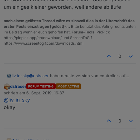
um einiges kleiner geworden, weil andere abläufe
nach einem gelösten Thread wäre es sinnvoll dies in der Überschrift des
ersten Posts einzutragen [gelöst]-...
Bitte benutzt das Voting rechts unten
im Beitrag wenn er euch geholfen hat.
Forum-Tools:
PicPick
https://picpick.app/en/download/ und ScreenToGif
https://www.screentogif.com/downloads.html
0
liv-in-sky
@
dslraser
habe neuste version von controller auf
linuxserver - bei dir sind ja auch die lan geräte
dslraser
FORUM TESTING
MOST ACTIVE
sichtbar - diese info habe ich auch nicht , Cloud Key
Offline
schrieb am
6. Sept. 2019, 16:37
V2 habe ich nicht - nur 2 wlan uaps - du kannst ja
zuletzt editiert von
@
liv-in-sky
nach derfinal version das wieder bei dir einbauen -
das script ist eh um einiges kleiner geworden, weil
okay
andere abläufe
0