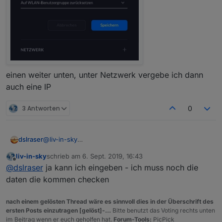
einen weiter unten, unter Netzwerk vergebe ich dann
auch eine IP
3 Antworten
0
dslraser
@
liv-in-sky
also das hier:
liv-in-sky
schrieb am
6. Sept. 2019, 16:43
zuletzt editiert von
Offline
@
dslraser
ja kann ich eingeben - ich muss noch die
daten die kommen checken
nach einem gelösten Thread wäre es sinnvoll dies in der Überschrift des
ersten Posts einzutragen [gelöst]-...
Bitte benutzt das Voting rechts unten
im Beitrag wenn er euch geholfen hat.
Forum-Tools:
PicPick