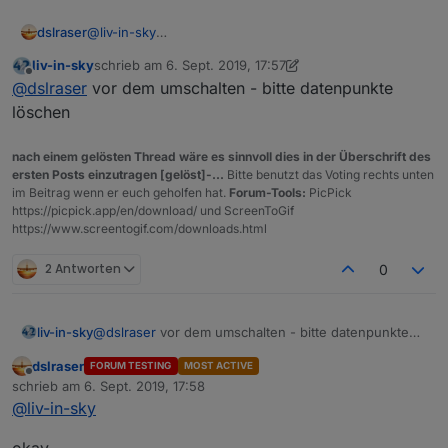
dslraser
@
liv-in-sky
ich mach mal den Rechner an...
liv-in-sky
schrieb am
6. Sept. 2019, 17:57
zuletzt editiert von liv-in-sky
9. Juni 2019, 19:57
Offline
@
dslraser
vor dem umschalten - bitte datenpunkte
löschen
nach einem gelösten Thread wäre es sinnvoll dies in der Überschrift des
ersten Posts einzutragen [gelöst]-...
Bitte benutzt das Voting rechts unten
im Beitrag wenn er euch geholfen hat.
Forum-Tools:
PicPick
https://picpick.app/en/download/ und ScreenToGif
https://www.screentogif.com/downloads.html
2 Antworten
0
liv-in-sky
@
dslraser
vor dem umschalten - bitte datenpunkte
löschen
dslraser
FORUM TESTING
MOST ACTIVE
Offline
schrieb am
6. Sept. 2019, 17:58
zuletzt editiert von
@
liv-in-sky