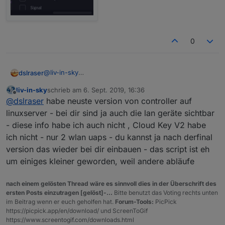
0
@
liv-in-sky
dslraser
das dürfte aber nix mit dem Router zu tun haben. Wo
liv-in-sky
schrieb am
6. Sept. 2019, 16:36
drauf und in welcher Version läuft Dein Controller ?
zuletzt editiert von
Offline
@
dslraser
habe neuste version von controller auf
Ich nutze einen "echten" Cloud Key V2
linuxserver - bei dir sind ja auch die lan geräte sichtbar
- diese info habe ich auch nicht , Cloud Key V2 habe
ich nicht - nur 2 wlan uaps - du kannst ja nach derfinal
version das wieder bei dir einbauen - das script ist eh
um einiges kleiner geworden, weil andere abläufe
nach einem gelösten Thread wäre es sinnvoll dies in der Überschrift des
ersten Posts einzutragen [gelöst]-...
Bitte benutzt das Voting rechts unten
im Beitrag wenn er euch geholfen hat.
Forum-Tools:
PicPick
https://picpick.app/en/download/ und ScreenToGif
https://www.screentogif.com/downloads.html