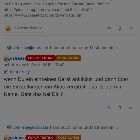
im Beitrag wenn er euch geholfen hat.
Forum-Tools:
PicPick
https://picpick.app/en/download/ und ScreenToGif
https://www.screentogif.com/downloads.html
2 Antworten
0
liv-in-sky
@
dslraser
habe auch name und hstname im
controller - sind aber identisch
dslraser
FORUM TESTING
MOST ACTIVE
Offline
schrieb am
6. Sept. 2019, 16:40
zuletzt editiert von
@
liv-in-sky
wenn Du ein einzelnes Gerät anklickst und dann über
die Einstellungen ein Alias vergibst, das ist bei mir
Name. Geht das bei Dir ?
0
liv-in-sky
@
dslraser
habe auch name und hstname im
controller - sind aber identisch
dslraser
FORUM TESTING
MOST ACTIVE