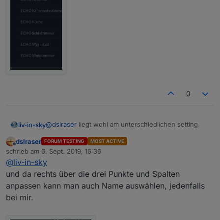
0
@
dslraser
liegt wohl am unterschiedlichen setting
liv-in-sky
dslraser
FORUM TESTING
MOST ACTIVE
bei mir gibt es keinen namen - nur hostnamen
Offline
schrieb am
6. Sept. 2019, 16:36
zuletzt editiert von
@
liv-in-sky
und da rechts über die drei Punkte und Spalten
anpassen kann man auch Name auswählen, jedenfalls
bei mir.