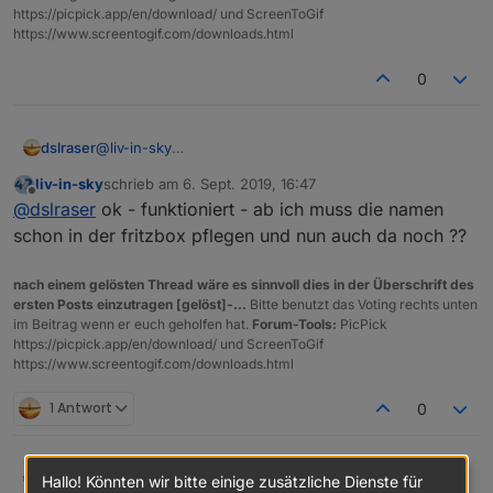
https://picpick.app/en/download/ und ScreenToGif
https://www.screentogif.com/downloads.html
0
dslraser
@
liv-in-sky
also das hier:
liv-in-sky
schrieb am
6. Sept. 2019, 16:47
zuletzt editiert von
Offline
@
dslraser
ok - funktioniert - ab ich muss die namen
schon in der fritzbox pflegen und nun auch da noch ??
nach einem gelösten Thread wäre es sinnvoll dies in der Überschrift des
ersten Posts einzutragen [gelöst]-...
Bitte benutzt das Voting rechts unten
im Beitrag wenn er euch geholfen hat.
Forum-Tools:
PicPick
https://picpick.app/en/download/ und ScreenToGif
https://www.screentogif.com/downloads.html
1 Antwort
0
dslraser
@
liv-in-sky
Hallo! Könnten wir bitte einige zusätzliche Dienste für