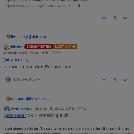
https://picpick.app/en/download/ und ScreenToGif
https://www.screentogif.com/downloads.html
0
@
dslraser
liv-in-sky
dslraser
FORUM TESTING
MOST ACTIVE
hättest du gerade zeit für einen schnelltest - es geht
Offline
schrieb am
6. Sept. 2019, 17:42
um das umschalten auf aliasnamen ?
zuletzt editiert von
@
liv-in-sky
ich mach mal den Rechner an...
3 Antworten
0
dslraser
@
liv-in-sky
ich mach mal den Rechner an...
liv-in-sky
schrieb am
6. Sept. 2019, 17:42
zuletzt editiert von
Offline
@
dslraser
ok - kommt gleich
nach einem gelösten Thread wäre es sinnvoll dies in der Überschrift des
ersten Posts einzutragen [gelöst]-...
Bitte benutzt das Voting rechts unten