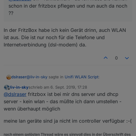
schon in der fritzbox pflegen und nun auch da noch
??
In der FritzBox habe ich kein Gerät drinn, auch WLAN
ist aus. Die ist nur noch für die Telefone und
Internetverbindung (dsl-modem) da.
0
einen weiter unten, unter Netzwerk vergebe ich dann
auch eine IP
@
liv-in-sky
sagte in
Unifi WLAN Script
:
dslraser
liv-in-sky
schrieb am
6. Sept. 2019, 17:28
zuletzt editiert von
Offline
@
dslraser
ok - funktioniert - ab ich muss die
@
dslraser
fritzbox ist bei mir dns server und dhcp
namen schon in der fritzbox pflegen und nun
server - kein wlan - das müßte ich dann umstellen -
In der FritzBox habe ich kein Gerät drinn, auch WLAN
auch da noch ??
wenn überhaupt möglich
ist aus. Die ist nur noch für die Telefone und
Internetverbindung (dsl-modem) da.
meine lan geräte sind ja nicht im controller verfügbar :-(
nach einem gelösten Thread wäre es sinnvoll dies in der Überschrift des