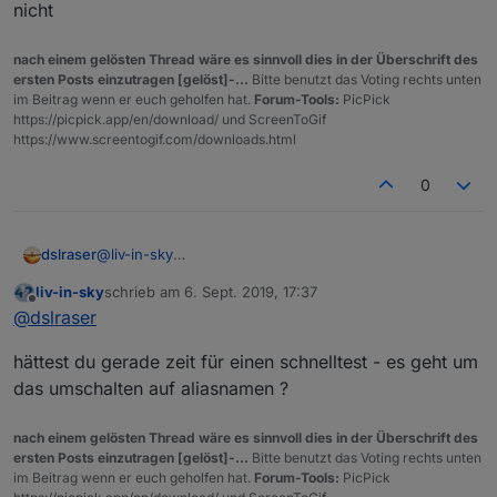
nicht
nach einem gelösten Thread wäre es sinnvoll dies in der Überschrift des
ersten Posts einzutragen [gelöst]-...
Bitte benutzt das Voting rechts unten
im Beitrag wenn er euch geholfen hat.
Forum-Tools:
PicPick
https://picpick.app/en/download/ und ScreenToGif
https://www.screentogif.com/downloads.html
0
dslraser
@
liv-in-sky
die LAN Geräte habe ich an einem 16ner Unifi Switch.
liv-in-sky
schrieb am
6. Sept. 2019, 17:37
zuletzt editiert von
Offline
@
dslraser
hättest du gerade zeit für einen schnelltest - es geht um
das umschalten auf aliasnamen ?
nach einem gelösten Thread wäre es sinnvoll dies in der Überschrift des
ersten Posts einzutragen [gelöst]-...
Bitte benutzt das Voting rechts unten
im Beitrag wenn er euch geholfen hat.
Forum-Tools:
PicPick