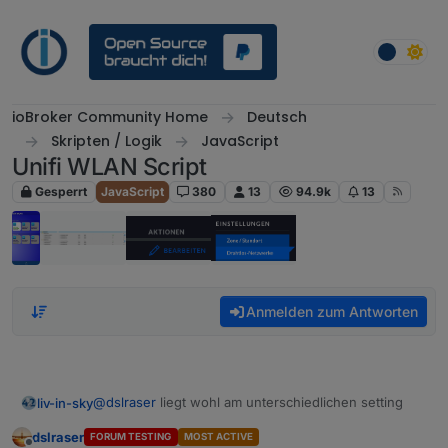
Weiter zum Inhalt
ioBroker Community Home
Deutsch
Skripten / Logik
JavaScript
Unifi WLAN Script
Gesperrt
JavaScript
380
13
94.9k
13
Anmelden zum Antworten
@
dslraser
liegt wohl am unterschiedlichen setting
liv-in-sky
dslraser
FORUM TESTING
MOST ACTIVE
bei mir gibt es keinen namen - nur hostnamen