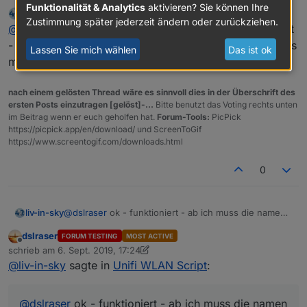
also das hier:
Funktionalität & Analytics
aktivieren? Sie können Ihre
liv-in-sky
schrieb am
6. Sept. 2019, 16:51
zuletzt editiert von
Zustimmung später jederzeit ändern oder zurückziehen.
Offline
@
dslraser
vielleicht - wenn das sch...-ding endlich läuft
einen weiter unten, unter Netzwerk vergebe ich dann
- bei ich einen umsschalter ein - dann müßtest du nichts
Lassen Sie mich wählen
Das ist ok
auch eine IP
mehr ändern
nach einem gelösten Thread wäre es sinnvoll dies in der Überschrift des
ersten Posts einzutragen [gelöst]-...
Bitte benutzt das Voting rechts unten
im Beitrag wenn er euch geholfen hat.
Forum-Tools:
PicPick
https://picpick.app/en/download/ und ScreenToGif
https://www.screentogif.com/downloads.html
0
liv-in-sky
@
dslraser
ok - funktioniert - ab ich muss die namen
schon in der fritzbox pflegen und nun auch da noch
dslraser
FORUM TESTING
MOST ACTIVE
??
einen weiter unten, unter Netzwerk vergebe ich dann
Offline
schrieb am
6. Sept. 2019, 17:24
zuletzt editiert von dslraser
9. Juni 2019, 19:26
auch eine IP
@
liv-in-sky
sagte in
Unifi WLAN Script
:
@
dslraser
ok - funktioniert - ab ich muss die namen