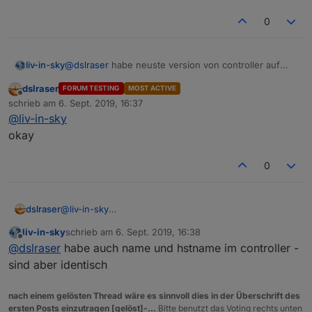
0
liv-in-sky
@
dslraser
habe neuste version von controller auf
linuxserver - bei dir sind ja auch die lan geräte
dslraser
FORUM TESTING
MOST ACTIVE
sichtbar - diese info habe ich auch nicht , Cloud Key
Offline
schrieb am
6. Sept. 2019, 16:37
V2 habe ich nicht - nur 2 wlan uaps - du kannst ja
zuletzt editiert von
@
liv-in-sky
nach derfinal version das wieder bei dir einbauen -
das script ist eh um einiges kleiner geworden, weil
okay
andere abläufe
0
dslraser
@
liv-in-sky
okay
liv-in-sky
schrieb am
6. Sept. 2019, 16:38
zuletzt editiert von
Offline
@
dslraser
habe auch name und hstname im controller -
sind aber identisch
nach einem gelösten Thread wäre es sinnvoll dies in der Überschrift des
ersten Posts einzutragen [gelöst]-...
Bitte benutzt das Voting rechts unten