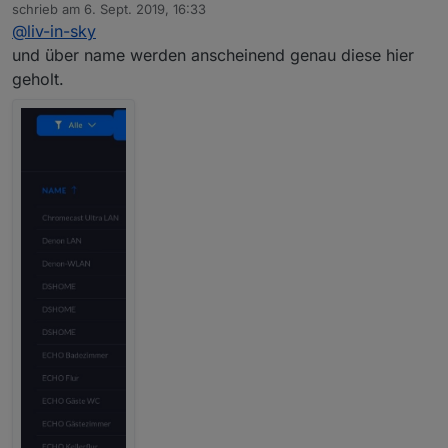
Offline
schrieb am
6. Sept. 2019, 16:33
zuletzt editiert von
@
liv-in-sky
und über name werden anscheinend genau diese hier
geholt.