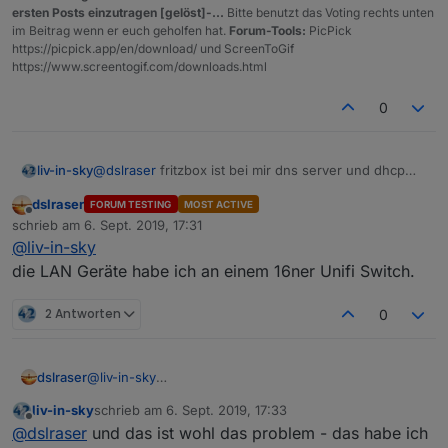
ersten Posts einzutragen [gelöst]-...
Bitte benutzt das Voting rechts unten
im Beitrag wenn er euch geholfen hat.
Forum-Tools:
PicPick
https://picpick.app/en/download/ und ScreenToGif
https://www.screentogif.com/downloads.html
0
@
dslraser
fritzbox ist bei mir dns server und dhcp
liv-in-sky
server - kein wlan - das müßte ich dann umstellen -
dslraser
FORUM TESTING
MOST ACTIVE
wenn überhaupt möglich
meine lan geräte sind ja nicht im controller verfügbar
Offline
schrieb am
6. Sept. 2019, 17:31
:-(
zuletzt editiert von
@
liv-in-sky
die LAN Geräte habe ich an einem 16ner Unifi Switch.
2 Antworten
0
dslraser
@
liv-in-sky
die LAN Geräte habe ich an einem 16ner Unifi Switch.
liv-in-sky
schrieb am
6. Sept. 2019, 17:33
zuletzt editiert von
Offline
@
dslraser
und das ist wohl das problem - das habe ich