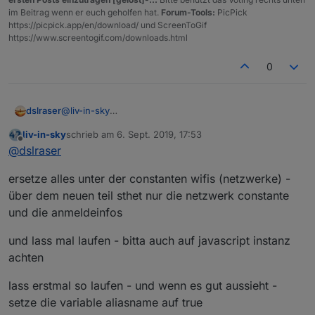
im Beitrag wenn er euch geholfen hat.
Forum-Tools:
PicPick
https://picpick.app/en/download/ und ScreenToGif
https://www.screentogif.com/downloads.html
0
dslraser
@
liv-in-sky
ich mach mal den Rechner an...
liv-in-sky
schrieb am
6. Sept. 2019, 17:53
zuletzt editiert von
Offline
@
dslraser
ersetze alles unter der constanten wifis (netzwerke) -
über dem neuen teil sthet nur die netzwerk constante
und die anmeldeinfos
und lass mal laufen - bitta auch auf javascript instanz
achten
lass erstmal so laufen - und wenn es gut aussieht -
setze die variable aliasname auf true