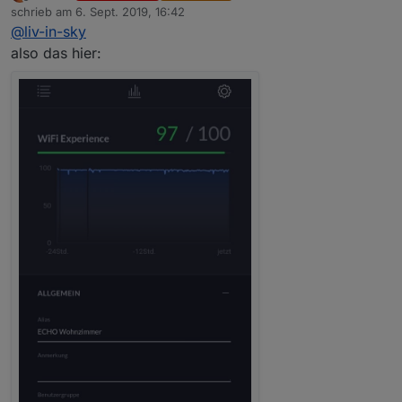
Offline
schrieb am
6. Sept. 2019, 16:42
zuletzt editiert von
@
liv-in-sky
also das hier: