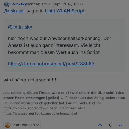
liv-in-sky
schrieb am
3. Sept. 2019, 10:06
hier noch was zur Anwesenheitserkennung. Der
zuletzt editiert von
Offline
@
dslraser
sagte in
Unifi WLAN Script
:
Ansatz ist auch ganz interessant. Vielleicht bekommt
man diesen Wert auch ins Script
https://forum.iobroker.net/post/288963
@
liv-in-sky
hier noch was zur Anwesenheitserkennung. Der
Ansatz ist auch ganz interessant. Vielleicht
bekommt man diesen Wert auch ins Script
https://forum.iobroker.net/post/288963
wird näher untersucht !!!
nach einem gelösten Thread wäre es sinnvoll dies in der Überschrift des
ersten Posts einzutragen [gelöst]-...
Bitte benutzt das Voting rechts unten
im Beitrag wenn er euch geholfen hat.
Forum-Tools:
PicPick
https://picpick.app/en/download/ und ScreenToGif
https://www.screentogif.com/downloads.html
2 Antworten
0