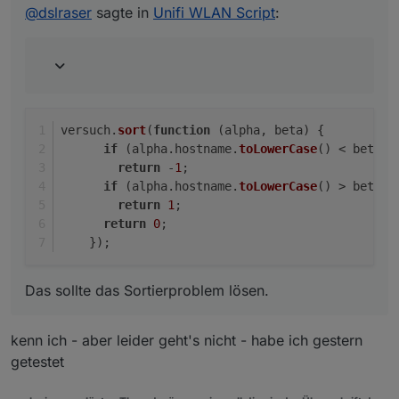
      if (alpha.hostname.toLowerCase() < be
@
dslraser
sagte in
Unifi WLAN Script
:
irgendwie nicht.
Das sollte das Sortierproblem lösen.
        return -1;

      if (alpha.hostname.toLowerCase() > be
        return 1;

      return 0;

versuch.
sort
(
function
 (
alpha, beta
) {
if
 (alpha.
hostname
.
toLowerCase
() < beta.
h
return
 -
1
;
if
 (alpha.
hostname
.
toLowerCase
() > beta.
h
return
1
;
return
0
;
    });
Das sollte das Sortierproblem lösen.
Edit:
Gerade gesehen, die Amazon Geräte fangen alle mit
einem kleinen Buchstaben an, wahrscheinlich passt
kenn ich - aber leider geht's nicht - habe ich gestern
die Sortierung deshalb irgendwie nicht.
getestet