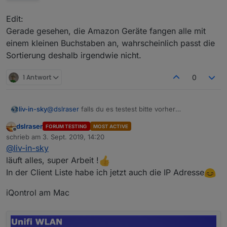
Edit:
Gerade gesehen, die Amazon Geräte fangen alle mit
einem kleinen Buchstaben an, wahrscheinlich passt die
Sortierung deshalb irgendwie nicht.
1 Antwort
0
@
dslraser
falls du es testest bitte vorher
liv-in-sky
datenpunkte löschen
dslraser
FORUM TESTING
MOST ACTIVE
gehe jetzt kurz rasenmähen - muss mal vom rechner
Offline
schrieb am
3. Sept. 2019, 14:20
weg :-)
zuletzt editiert von
@
liv-in-sky
läuft alles, super Arbeit !
In der Client Liste habe ich jetzt auch die IP Adresse
iQontrol am Mac