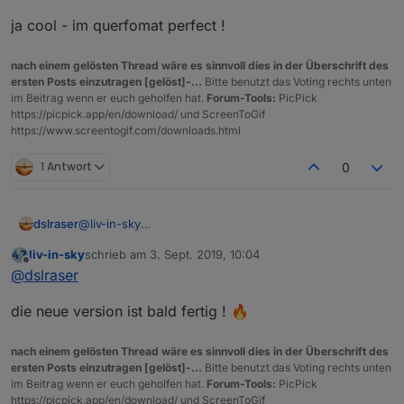
ja cool - im querfomat perfect !
nach einem gelösten Thread wäre es sinnvoll dies in der Überschrift des
ersten Posts einzutragen [gelöst]-...
Bitte benutzt das Voting rechts unten
im Beitrag wenn er euch geholfen hat.
Forum-Tools:
PicPick
https://picpick.app/en/download/ und ScreenToGif
https://www.screentogif.com/downloads.html
1 Antwort
0
@
liv-in-sky
dslraser
@s-bormann
liv-in-sky
schrieb am
3. Sept. 2019, 10:04
ich habe das iframe bei mir mal so in iQontrol
zuletzt editiert von
Offline
@
dslraser
eingebunden, sieht etwas besser auf dem Handy aus.
(gesucht habe ich eigentlich nach responsive, aber da
die neue version ist bald fertig ! 🔥
bin ich mir nicht sicher ob das in der geschriebenen
Datei geht, oder im iQontrol Adapter selbst)
nach einem gelösten Thread wäre es sinnvoll dies in der Überschrift des
ersten Posts einzutragen [gelöst]-...
Bitte benutzt das Voting rechts unten
im Beitrag wenn er euch geholfen hat.
Forum-Tools:
PicPick
https://picpick.app/en/download/ und ScreenToGif