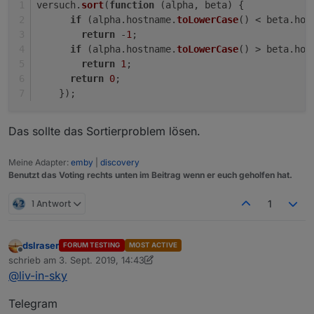
versuch.
sort
(
function
 (
alpha, beta
) {
if
 (alpha.
hostname
.
toLowerCase
() < beta.
hos
return
 -
1
;
if
 (alpha.
hostname
.
toLowerCase
() > beta.
hos
return
1
;
return
0
;
    });
Das sollte das Sortierproblem lösen.
Meine Adapter:
emby
|
discovery
Benutzt das Voting rechts unten im Beitrag wenn er euch geholfen hat.
1 Antwort
1
dslraser
FORUM TESTING
MOST ACTIVE
Offline
schrieb am
3. Sept. 2019, 14:43
zuletzt editiert von dslraser
9. März 2019, 16:44
@
liv-in-sky
Telegram