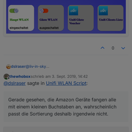
0
@
liv-in-sky
dslraser
die Sortierung der Clients in den Objekten klappt fast.
thewhobox
schrieb am
3. Sept. 2019, 14:42
Ich habe eine alphabetische Reihenfolge, bis auf alle
zuletzt editiert von
Offline
@
dslraser
sagte in
Unifi WLAN Script
:
Amazon ECHO Geräte habe sich
dazwischengemogelt, aber alle hintereinander.
Gerade gesehen, die Amazon Geräte fangen alle
mit einem kleinen Buchstaben an, wahrscheinlich
passt die Sortierung deshalb irgendwie nicht.