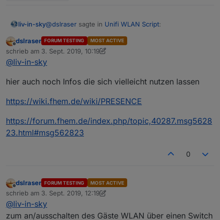
@
dslraser
sagte in
Unifi WLAN Script
:
liv-in-sky
dslraser
FORUM TESTING
MOST ACTIVE
Offline
@
liv-in-sky
schrieb am
3. Sept. 2019, 10:19
zuletzt editiert von dslraser
9. März 2019, 12:19
@
liv-in-sky
wird näher untersucht !!!
hier noch was zur Anwesenheitserkennung.
Der Ansatz ist auch ganz interessant. Vielleicht
hier auch noch Infos die sich vielleicht nutzen lassen
bekommt man diesen Wert auch ins Script
https://wiki.fhem.de/wiki/PRESENCE
https://forum.iobroker.net/post/288963
https://forum.fhem.de/index.php/topic,40287.msg5628
23.html#msg562823
0
dslraser
FORUM TESTING
MOST ACTIVE
Offline
schrieb am
3. Sept. 2019, 12:19
zuletzt editiert von dslraser
9. März 2019, 14:45
@
liv-in-sky
zum an/ausschalten des Gäste WLAN über einen Switch