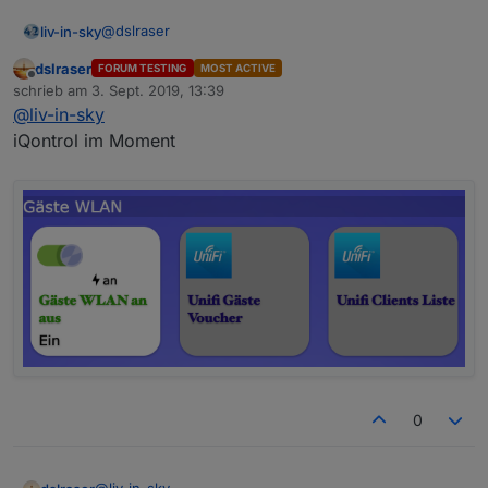
@
dslraser
liv-in-sky
dslraser
FORUM TESTING
MOST ACTIVE
das neuste script
Offline
schrieb am
3. Sept. 2019, 13:39
zuletzt editiert von
@
liv-in-sky
iQontrol im Moment
Spoiler
bitte testen - viele änderungen
werd mir das anwesenheitsspiel noch näher ansehen
- aber wenn alles funktioniert sollte das so klappen
0