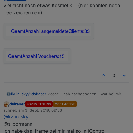
vielleicht noch etwas Kosmetik....(hier könnten noch
Leerzeichen rein)
0
@
dslraser
klasse - hab nachgesehen - war bei mir
liv-in-sky
aktiviert !
dslraser
FORUM TESTING
MOST ACTIVE
@
dslraser
- habe folgendes noch hinzugefüg -
anderes thema: was etwas nervt ist die lange
Offline
schrieb am
3. Sept. 2019, 09:53
alphabetische sortierung der clientliste, mehrere
wartezeit bei der abmeldung der wlangeräte - hat da
zuletzt editiert von
@
liv-in-sky
netzwerke, jetzt fehlt nur noch das ein und
jemand eine idee-
auschalten der netzwerke - mal sehen ob ich heute
oder gibt es ein setting im unificontroller dafür -
@s-bormann
eine lösung finde
manchmal scheint ein refresh der controller webseite
ich habe das iframe bei mir mal so in iQontrol