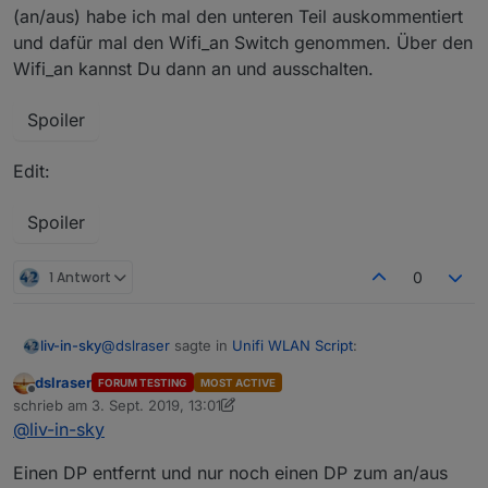
(an/aus) habe ich mal den unteren Teil auskommentiert
und dafür mal den Wifi_an Switch genommen. Über den
Wifi_an kannst Du dann an und ausschalten.
Spoiler
Edit:
Spoiler
1 Antwort
0
@
dslraser
sagte in
Unifi WLAN Script
:
liv-in-sky
dslraser
FORUM TESTING
MOST ACTIVE
Offline
@
liv-in-sky
schrieb am
3. Sept. 2019, 13:01
zuletzt editiert von dslraser
9. März 2019, 15:13
@
liv-in-sky
wird näher untersucht !!!
hier noch was zur Anwesenheitserkennung.
Der Ansatz ist auch ganz interessant. Vielleicht
Einen DP entfernt und nur noch einen DP zum an/aus
bekommt man diesen Wert auch ins Script