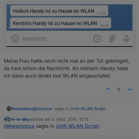
Meine Frau hatte noch nicht mal an der Tür geklingelt,
da kam schon die Nachricht. An meinem Handy habe
ich dann auch direkt mal WLAN eingeschaltet.
0
@
dslraser
sagte in
Unifi WLAN Script
:
thewhobox
liv-in-sky
schrieb am
3. Sept. 2019, 15:19
zuletzt editiert von
Offline
Gerade gesehen, die Amazon Geräte fangen
@
thewhobox
sagte in
Unifi WLAN Script
:
alle mit einem kleinen Buchstaben an,
versuch.sort(function (alpha, beta) {

wahrscheinlich passt die Sortierung deshalb