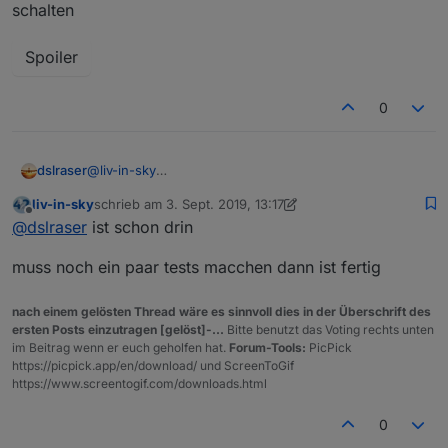
schalten
https://forum.iobroker.net/post/288963
Spoiler
0
@
liv-in-sky
dslraser
zum an/ausschalten des Gäste WLAN über einen
liv-in-sky
schrieb am
3. Sept. 2019, 13:17
Switch (an/aus) habe ich mal den unteren Teil
zuletzt editiert von liv-in-sky
9. März 2019, 15:17
Offline
@
dslraser
ist schon drin
auskommentiert und dafür mal den Wifi_an Switch
Spoiler
genommen. Über den Wifi_an kannst Du dann an und
muss noch ein paar tests macchen dann ist fertig
ausschalten.
Edit:
nach einem gelösten Thread wäre es sinnvoll dies in der Überschrift des
ersten Posts einzutragen [gelöst]-...
Bitte benutzt das Voting rechts unten
im Beitrag wenn er euch geholfen hat.
Forum-Tools:
PicPick
Spoiler
https://picpick.app/en/download/ und ScreenToGif
https://www.screentogif.com/downloads.html
0