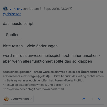
liv-in-sky
schrieb am
3. Sept. 2019, 13:34
zuletzt editiert von liv-in-sky
9. März 2019, 15:35
Offline
@
dslraser
das neuste script
Spoiler
bitte testen - viele änderungen
werd mir das anwesenheitsspiel noch näher ansehen -
aber wenn alles funktioniert sollte das so klappen
nach einem gelösten Thread wäre es sinnvoll dies in der Überschrift des
ersten Posts einzutragen [gelöst]-...
Bitte benutzt das Voting rechts unten
im Beitrag wenn er euch geholfen hat.
Forum-Tools:
PicPick
https://picpick.app/en/download/ und ScreenToGif
https://www.screentogif.com/downloads.html
2 Antworten
1