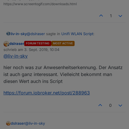
https://www.screentogif.com/downloads.html
1
@
dslraser
sagte in
Unifi WLAN Script
:
liv-in-sky
dslraser
FORUM TESTING
MOST ACTIVE
Offline
<iframe width="100% "height="100%
schrieb am
3. Sept. 2019, 10:04
zuletzt editiert von
"frameborder="0" src="htmlclients.html">
@
liv-in-sky
ja cool - im querfomat perfect !
</iframe
hier noch was zur Anwesenheitserkennung. Der Ansatz
ist auch ganz interessant. Vielleicht bekommt man
diesen Wert auch ins Script
https://forum.iobroker.net/post/288963
0
@
liv-in-sky
dslraser