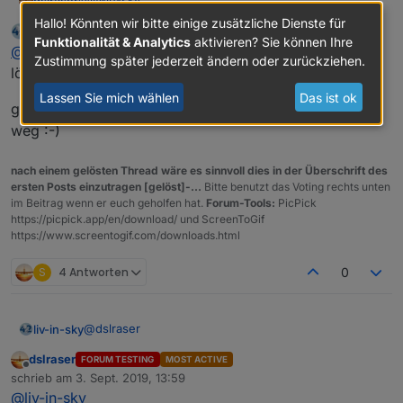
@
liv-in-sky
dslraser
iQontrol im Moment
Hallo! Könnten wir bitte einige zusätzliche Dienste für
liv-in-sky
schrieb am
3. Sept. 2019, 13:41
zuletzt editiert von
Funktionalität & Analytics
aktivieren? Sie können Ihre
Offline
@
dslraser
falls du es testest bitte vorher datenpunkte
Zustimmung später jederzeit ändern oder zurückziehen.
löschen
Lassen Sie mich wählen
Das ist ok
gehe jetzt kurz rasenmähen - muss mal vom rechner
weg :-)
nach einem gelösten Thread wäre es sinnvoll dies in der Überschrift des
ersten Posts einzutragen [gelöst]-...
Bitte benutzt das Voting rechts unten
im Beitrag wenn er euch geholfen hat.
Forum-Tools:
PicPick
https://picpick.app/en/download/ und ScreenToGif
https://www.screentogif.com/downloads.html
S
4 Antworten
0
@
dslraser
liv-in-sky
dslraser
FORUM TESTING
MOST ACTIVE
das neuste script
Offline
schrieb am
3. Sept. 2019, 13:59
zuletzt editiert von
@
liv-in-sky