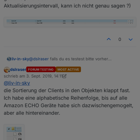
Aktualisierungsintervall, kann ich nicht genau sagen ?)
0
@
dslraser
falls du es testest bitte vorher
liv-in-sky
datenpunkte löschen
dslraser
FORUM TESTING
MOST ACTIVE
gehe jetzt kurz rasenmähen - muss mal vom rechner
Offline
schrieb am
3. Sept. 2019, 14:11
weg :-)
zuletzt editiert von dslraser
9. März 2019, 16:28
@
liv-in-sky
die Sortierung der Clients in den Objekten klappt fast.
Ich habe eine alphabetische Reihenfolge, bis auf alle
Amazon ECHO Geräte habe sich dazwischengemogelt,
aber alle hintereinander.