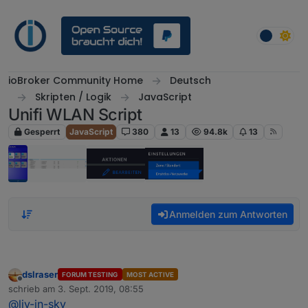
Weiter zum Inhalt
ioBroker Community Home
Deutsch
Skripten / Logik
JavaScript
Unifi WLAN Script
Gesperrt
JavaScript
380
13
94.8k
13
Anmelden zum Antworten
dslraser
FORUM TESTING
MOST ACTIVE
Offline
schrieb am
3. Sept. 2019, 08:55
zuletzt editiert von
@
liv-in-sky