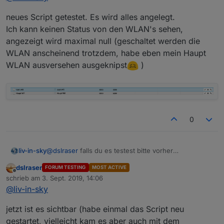
Spoiler
neues Script getestet. Es wird alles angelegt.
Ich kann keinen Status von den WLAN's sehen,
bitte testen - viele änderungen
angezeigt wird maximal null (geschaltet werden die
WLAN anscheinend trotzdem, habe eben mein Haupt
werd mir das anwesenheitsspiel noch näher ansehen
WLAN ausversehen ausgeknipst
)
- aber wenn alles funktioniert sollte das so klappen
0
@
dslraser
falls du es testest bitte vorher
liv-in-sky
datenpunkte löschen
dslraser
FORUM TESTING
MOST ACTIVE
gehe jetzt kurz rasenmähen - muss mal vom rechner
Offline
schrieb am
3. Sept. 2019, 14:06
weg :-)
zuletzt editiert von
@
liv-in-sky
jetzt ist es sichtbar (habe einmal das Script neu
gestartet, vielleicht kam es aber auch mit dem