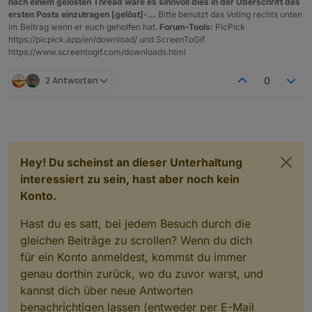
nach einem gelösten Thread wäre es sinnvoll dies in der Überschrift des
ersten Posts einzutragen [gelöst]-...
Bitte benutzt das Voting rechts unten
im Beitrag wenn er euch geholfen hat.
Forum-Tools:
PicPick
https://picpick.app/en/download/ und ScreenToGif
https://www.screentogif.com/downloads.html
2 Antworten
0
Hey! Du scheinst an dieser Unterhaltung
interessiert zu sein, hast aber noch kein
Konto.
Hast du es satt, bei jedem Besuch durch die
gleichen Beiträge zu scrollen? Wenn du dich
für ein Konto anmeldest, kommst du immer
genau dorthin zurück, wo du zuvor warst, und
kannst dich über neue Antworten
benachrichtigen lassen (entweder per E-Mail