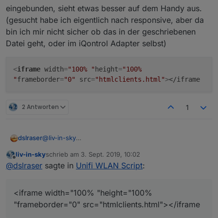
schon zu helfen - kann man sowas irgendwie
eingebunden, sieht etwas besser auf dem Handy aus.
simulieren ?
(gesucht habe ich eigentlich nach responsive, aber da
bin ich mir nicht sicher ob das in der geschriebenen
Datei geht, oder im iQontrol Adapter selbst)
<
iframe
width
=
"100% "
height
=
"100%
"
frameborder
=
"0"
src
=
"htmlclients.html"
>
</iframe
2 Antworten
1
@
liv-in-sky
dslraser
@s-bormann
liv-in-sky
schrieb am
3. Sept. 2019, 10:02
ich habe das iframe bei mir mal so in iQontrol
zuletzt editiert von
Offline
@
dslraser
sagte in
Unifi WLAN Script
:
eingebunden, sieht etwas besser auf dem Handy aus.
(gesucht habe ich eigentlich nach responsive, aber da
bin ich mir nicht sicher ob das in der geschriebenen
<iframe width="100% "height="100%
Datei geht, oder im iQontrol Adapter selbst)
"frameborder="0" src="htmlclients.html"></iframe