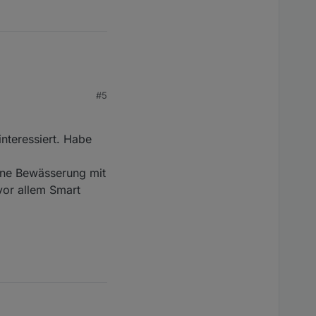
#5
nteressiert. Habe
ine Bewässerung mit
vor allem Smart
IS mit einem Editor