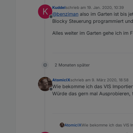
Kuddel
schrieb am
19. Jan. 2020, 10:39
K
ich bin auch sehr an eine
zuletzt editiert von
Spoiler
@
benziman
also im Garten ist bis j
aber noch nichts passend
Offline
Würdest du hier mal deine
VG
Blocky Steuerung programmiert und d
Rainbird + Steuerungspane
iobroker.
Alles weiter im Garten gehe ich im F
2 Monaten später
AtomicIX
schrieb am
9. März 2020, 18:58
zuletzt editiert von
Wie bekomme ich das VIS Importiert
Offline
Würde das gern mal Ausprobieren, f
AtomicIX
Wie bekomme ich das VIS Im
Würde das gern mal Ausprob