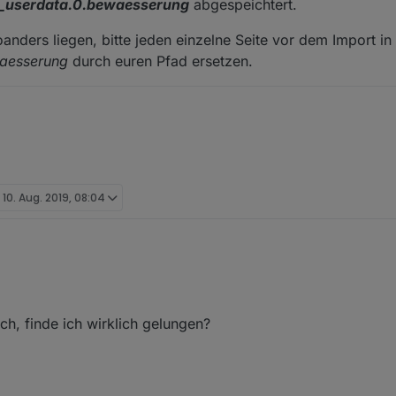
_userdata.0.bewaesserung
abgespeichtert.
anders liegen, bitte jeden einzelne Seite vor dem Import in
waesserung
durch euren Pfad ersetzen.
t
10. Aug. 2019, 08:04
nbewässerung (5x 24V Ventile etc.).
lung in VIS ist schon fertig, die Umsetzung im Garten kommt dann nächs
ch, finde ich wirklich gelungen?
t ihr hier:
[Vorlage] Gartenbewässerung mit 6 Ventilen
etten VIS:
Meine VIS