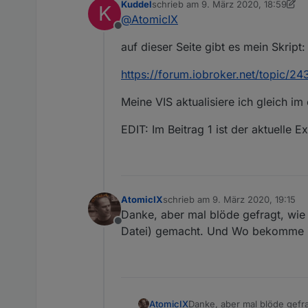
Kuddel
schrieb am
9. März 2020, 18:59
K
zuletzt editiert von Kuddel
3. Sept. 
@
AtomicIX
Offline
auf dieser Seite gibt es mein Skript:
https://forum.iobroker.net/topic/2
Meine VIS aktualisiere ich gleich im 
EDIT: Im Beitrag 1 ist der aktuelle E
AtomicIX
schrieb am
9. März 2020, 19:15
zuletzt editiert von
Danke, aber mal blöde gefragt, wie I
Offline
Datei) gemacht. Und Wo bekomme ic
AtomicIX
Danke, aber mal blöde gefrag