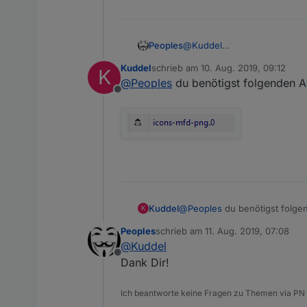
Benötigte-Adaper für die Dar
Peoples
@
Kuddel
hqwidgets
Kriegt man die Bilder der But
icon-mfd-png
Kuddel
schrieb am
10. Aug. 2019, 09:12
K
zuletzt editiert von
@
Peoples
du benötigst folgenden Ad
Offline
@
Peoples
du benötigst folgen
Kuddel
K
Peoples
schrieb am
11. Aug. 2019, 07:08
zuletzt editiert von
@
Kuddel
Offline
Dank Dir!
Ich beantworte keine Fragen zu Themen via PN