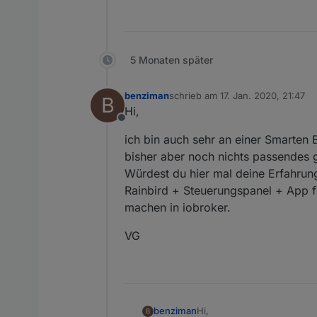
Die Darstellung der Automatik i
Es fehlen noch die Felder für d
5 Monaten später
Anleitung für den Log Parser
benziman
schrieb am
17. Jan. 2020, 21:47
Es wird zwingend folgender A
B
zuletzt editiert von
Hi,
Spoiler
Offline
ich bin auch sehr an einer Smarten
Hier der Export aller VIS Seit
bisher aber noch nichts passendes 
bewaesserung_vis_v1.2.0.zip
Würdest du hier mal deine Erfahru
Hinweis: bitte als letztes die
Rainbird + Steuerungspanel + App 
machen in iobroker.
Meine Datenpunkte sind alle 
VG
Sollten die Datenpunkte bei e
öffnen und
0_userdata.0.bew
CHANGELOG
Hi,
benziman
B