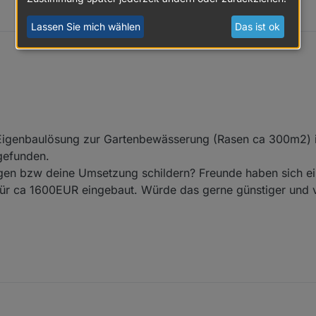
Lassen Sie mich wählen
Das ist ok
st nur beispielhaft.
ie Fixzeit 2 und 3
dapter benötigt:
Material Design Widgets
 Eigenbaulösung zur Gartenbewässerung (Rasen ca 300m2) i
en
gefunden.
ngen bzw deine Umsetzung schildern? Freunde haben sich e
 Seite 5200_Bewässerung importieren
für ca 1600EUR eingebaut. Würde das gerne günstiger und 
unter
0_userdata.0.bewaesserung
abgespeichtert.
uch woanders liegen, bitte jeden einzelne Seite vor dem Import in eure V
aesserung
durch euren Pfad ersetzen.