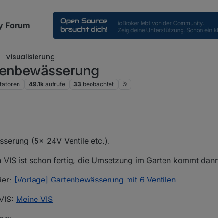
y Forum
Visualisierung
rtenbewässerung
atoren
49.1k
aufrufe
33
beobachtet
022, 06:36
serung (5x 24V Ventile etc.).
n VIS ist schon fertig, die Umsetzung im Garten kommt dann
ier:
[Vorlage] Gartenbewässerung mit 6 Ventilen
 VIS:
Meine VIS