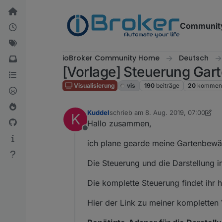
Weiter zum Inhalt
Communit
ioBroker Community Home
Deutsch
[Vorlage] Steuerung Ga
Visualisierung
vis
190
beiträge
20
komment
Kuddel
schrieb am
8. Aug. 2019, 07:00
K
zuletzt editiert von Kuddel
8. Nov. 2
Hallo zusammen,
Offline
ich plane gearde meine Gartenbewäs
Die Steuerung und die Darstellung i
Die komplette Steuerung findet ihr h
Hier der Link zu meiner kompletten