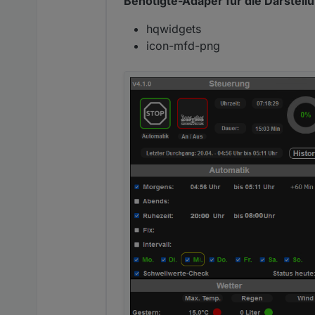
Benötigte-Adaper für die Darstellu
hqwidgets
icon-mfd-png