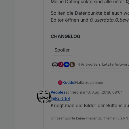
Meine Datenpunkte sind alle unter
0
Sollten die Datenpunkte bei euch wo
Editor öffnen und
0_userdata.0.be
CHANGELOG
Spoiler
J
B
4 Antworten
Letzte Antwor
Hallo zusammen,
Kuddel
K
Peoples
schrieb am
10. Aug. 2019, 08:04
ich plane gearde meine Garte
zuletzt editiert von
@
Kuddel
Offline
Die Steuerung und die Darstel
Kriegt man die Bilder der Buttons au
Die komplette Steuerung finde
Ich beantworte keine Fragen zu Themen via PN
Hier der Link zu meiner kompl