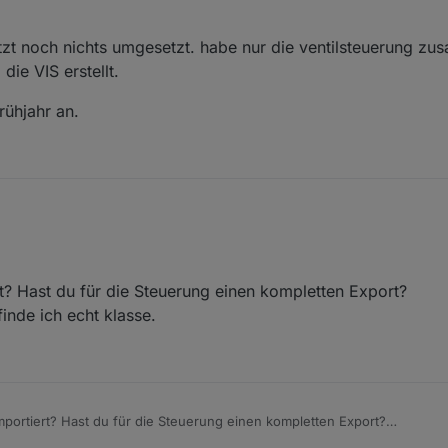
r Smarten Eigenbaulösung zur Gartenbewässerung (Rasen ca 300m2) inte
etzt noch nichts umgesetzt. habe nur die ventilsteuerung z
es gefunden.
 Erfahrungen bzw deine Umsetzung schildern? Freunde haben sich ein
ie VIS erstellt.
l + App für ca 1600EUR eingebaut. Würde das gerne günstiger und vor 
rühjahr an.
? Hast du für die Steuerung einen kompletten Export?
inde ich echt klasse.
portiert? Hast du für die Steuerung einen kompletten Export?
ieren, finde ich echt klasse.