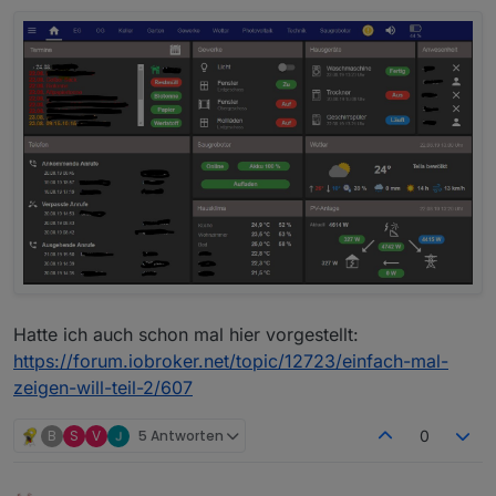
Hatte ich auch schon mal hier vorgestellt:
https://forum.iobroker.net/topic/12723/einfach-mal-
zeigen-will-teil-2/607
B
S
V
5 Antworten
0