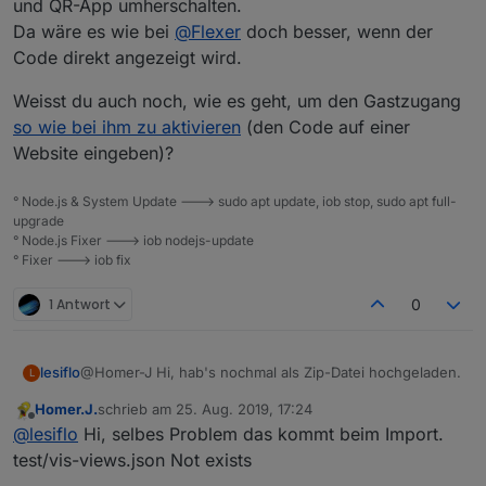
und QR-App umherschalten.
Da wäre es wie bei
@
Flexer
doch besser, wenn der
Code direkt angezeigt wird.
Weisst du auch noch, wie es geht, um den Gastzugang
so wie bei ihm zu aktivieren
(den Code auf einer
Website eingeben)?
° Node.js & System Update ---> sudo apt update, iob stop, sudo apt full-
upgrade
° Node.js Fixer ---> iob nodejs-update
° Fixer ---> iob fix
1 Antwort
0
lesiflo
@Homer-J Hi, hab's nochmal als Zip-Datei hochgeladen.
L
Homer.J.
schrieb am
25. Aug. 2019, 17:24
zuletzt editiert von
Offline
@
lesiflo
Hi, selbes Problem das kommt beim Import.
test/vis-views.json Not exists