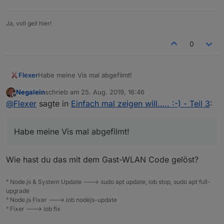
Ja, voll geil hier!
0
Habe meine Vis mal abgefilmt!
Flexer
Negalein
schrieb am
25. Aug. 2019, 16:46
Hier der Link
zuletzt editiert von
Offline
@
Flexer
sagte in
Einfach mal zeigen will….. :-) - Teil 3
:
https://m.youtube.com/watch?
v=DQ9PoF1Vjlo&feature=youtu.be
Habe meine Vis mal abgefilmt!
Wie hast du das mit dem Gast-WLAN Code gelöst?
° Node.js & System Update ---> sudo apt update, iob stop, sudo apt full-
upgrade
° Node.js Fixer ---> iob nodejs-update
° Fixer ---> iob fix