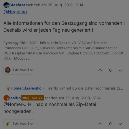
Teil 3
:
Glasfaser
schrieb am
25. Aug. 2019, 17:14
zuletzt editiert von
Offline
In Javascript eintragen :
@
Negalein
@
Negalein
Danke, das ist cool!
Wurde eigentlich nicht gefragt … aber meinst du
Alle Informationen für den Gastzugang sind vorhanden !
soetwas :
Deshalb wird er jeden Tag neu generiert !
Ist im QR nur das Passwort hinterlegt? Oder auch
noch andere Funktionen?
Synology 918+ 16GB - ioBroker in Docker v9 , VISO auf Trekstor
Primebook C13 13,3" , Hikvision Domkameras mit Surveillance Station ..
CCU RaspberryMatic in Synology VM .. Zigbee CC2538+CC2592 .. Sonoff ..
KNX .. Modbus ..
1 Antwort
0
@
lesiflo
Hi lesiflo kannst du die Datei nochmal als zip
Homer.J.
packen geht so nicht zu importieren, hab es auch
lesiflo
schrieb am
25. Aug. 2019, 17:14
L
MOST ACTIVE
schon versucht umzuwandeln von rar auf eine zip
Grüße
zuletzt editiert von
Offline
@Homer-J Hi, hab's nochmal als Zip-Datei
geht leider auch nicht.
hochgeladen.
1 Antwort
0