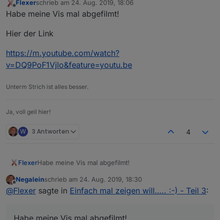
Flexer
schrieb am
24. Aug. 2019, 18:06
zuletzt editiert von
Offline
Habe meine Vis mal abgefilmt!
Hier der Link
https://m.youtube.com/watch?
v=DQ9PoF1Vjlo&feature=youtu.be
Unterm Strich ist alles besser.
Ja, voll geil hier!
W
3 Antworten
4
Habe meine Vis mal abgefilmt!
Flexer
Negalein
schrieb am
24. Aug. 2019, 18:30
Hier der Link
zuletzt editiert von
Offline
@
Flexer
sagte in
Einfach mal zeigen will….. :-) - Teil 3
:
https://m.youtube.com/watch?
v=DQ9PoF1Vjlo&feature=youtu.be
Habe meine Vis mal abgefilmt!