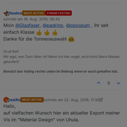
Nashra
MOST ACTIVE
FORUM TESTING
Offline
schrieb am
18. Aug. 2019, 06:43
zuletzt editiert von
Moin
@
Glasfaser
,
@
padrino
,
@
opossum
, ihr seit
einfach Klasse
Danke für die Tonnenauswahl
Gruß Ralf
Mir egal, wer Dein Vater ist! Wenn ich hier angel, wird nicht übers Wasser
gelaufen!!
Benutzt das Voting rechts unten im Beitrag wenn er euch geholfen hat.
0
lesiflo
schrieb am
22. Aug. 2019, 11:35
L
MOST ACTIVE
zuletzt editiert von lesiflo
Offline
Hallo,
auf vielfachen Wunsch hier ein aktueller Export meiner
Vis im "Material Design" von Uhula.