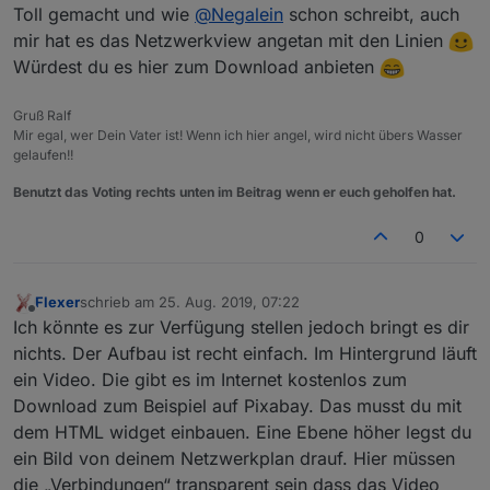
Toll gemacht und wie
@
Negalein
schon schreibt, auch
mir hat es das Netzwerkview angetan mit den Linien
Würdest du es hier zum Download anbieten
Gruß Ralf
Mir egal, wer Dein Vater ist! Wenn ich hier angel, wird nicht übers Wasser
gelaufen!!
Benutzt das Voting rechts unten im Beitrag wenn er euch geholfen hat.
0
Flexer
schrieb am
25. Aug. 2019, 07:22
zuletzt editiert von
Offline
Ich könnte es zur Verfügung stellen jedoch bringt es dir
nichts. Der Aufbau ist recht einfach. Im Hintergrund läuft
ein Video. Die gibt es im Internet kostenlos zum
Download zum Beispiel auf Pixabay. Das musst du mit
dem HTML widget einbauen. Eine Ebene höher legst du
ein Bild von deinem Netzwerkplan drauf. Hier müssen
die „Verbindungen“ transparent sein dass das Video