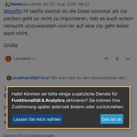
Homer.J.
schrieb am
25. Aug. 2019, 08:22
Vis im "Material Design" von Uhula.
zuletzt editiert von
Offline
@
lesiflo
Hi lesiflo kannst du die Datei nochmal als zip
packen geht so nicht zu importieren, hab es auch schon
versucht umzuwandeln von rar auf eine zip geht leider
auch nicht.
Grüße
L
1 Antwort
0
Hatte ich auch schon mal hier vorgestellt:
Leviathan09
@
Flexer
Mit was hast du den Netzwerkplan denn
L
https://forum.iobroker.net/topic/12723/einfach-mal-
erstellt? Wollte das nach meiner Umkabel-Aktion
zeigen-will-teil-2/607
Flexer
schrieb am
25. Aug. 2019, 11:54
nun auch angehen, kenne da aber bisher kein
zuletzt editiert von
Offline
Hallo! Könnten wir bitte einige zusätzliche Dienste für
@
Leviathan09
Programm. Wäre sehr nett wenn du mir da mal
Funktionalität & Analytics
aktivieren? Sie können Ihre
einen Tipp geben könntest.
Zustimmung später jederzeit ändern oder zurückziehen.
Habe das mit Photoshop gemacht. Ein Softwar dafür
Oder die anderen User hier. Thx
Anonsten wie auch schon unter YT geschrieben,
die das am Ende so darstellt gibt es nicht bzw ist mir
klasse VIS
Lassen Sie mich wählen
Das ist ok
nicht bekannt
Unterm Strich ist alles besser.