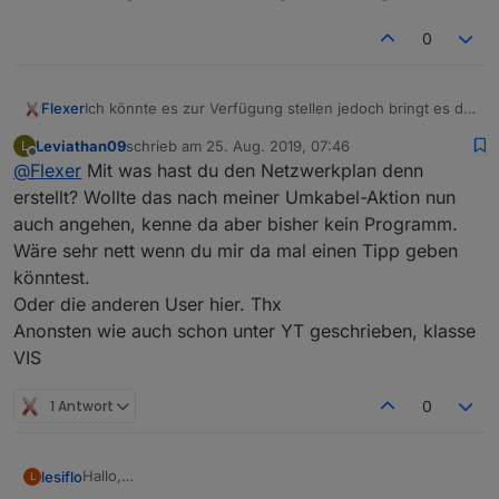
0
Ich könnte es zur Verfügung stellen jedoch bringt es dir
Flexer
nichts. Der Aufbau ist recht einfach. Im Hintergrund
Leviathan09
schrieb am
25. Aug. 2019, 07:46
L
läuft ein Video. Die gibt es im Internet kostenlos zum
Fertig!
zuletzt editiert von
Offline
@
Flexer
Mit was hast du den Netzwerkplan denn
Download zum Beispiel auf Pixabay. Das musst du mit
dem HTML widget einbauen. Eine Ebene höher legst du
erstellt? Wollte das nach meiner Umkabel-Aktion nun
ein Bild von deinem Netzwerkplan drauf. Hier müssen
auch angehen, kenne da aber bisher kein Programm.
die „Verbindungen“ transparent sein dass das Video
Wäre sehr nett wenn du mir da mal einen Tipp geben
durchscheint. Jetzt noch eine Ebene höher die Widgets
könntest.
die rot sichtbar sind wenn kein Ping möglich ist.
Oder die anderen User hier. Thx
Anonsten wie auch schon unter YT geschrieben, klasse
VIS
1 Antwort
0
Hallo,
lesiflo
L
auf vielfachen Wunsch hier ein aktueller Export meiner