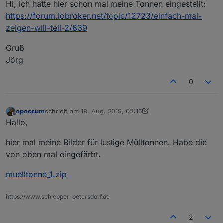
Hi, ich hatte hier schon mal meine Tonnen eingestellt:
https://forum.iobroker.net/topic/12723/einfach-mal-
zeigen-will-teil-2/839
Gruß
Jörg
Hallo, wo bekommt man denn die tollen Mülltonen
Bilder und gibt es die auch für Bio und Papier?
0
opossum
schrieb am
18. Aug. 2019, 02:15
zuletzt editiert von opossum
Offline
Hallo,
hier mal meine Bilder für lustige Mülltonnen. Habe die
von oben mal eingefärbt.
muelltonne_1.zip
https://www.schlepper-petersdorf.de
2