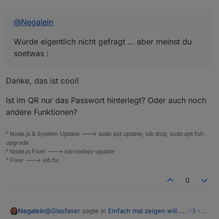
@
Negalein
Wurde eigentlich nicht gefragt … aber meinst du
soetwas :
Danke, das ist cool!
Ist im QR nur das Passwort hinterlegt? Oder auch noch
andere Funktionen?
Widget :
° Node.js & System Update ---> sudo apt update, iob stop, sudo apt full-
upgrade
° Node.js Fixer ---> iob nodejs-update
° Fixer ---> iob fix
Spoiler
0
Script :
@
Glasfaser
sagte in
Einfach mal zeigen will….. :-) -
Negalein
Spoiler