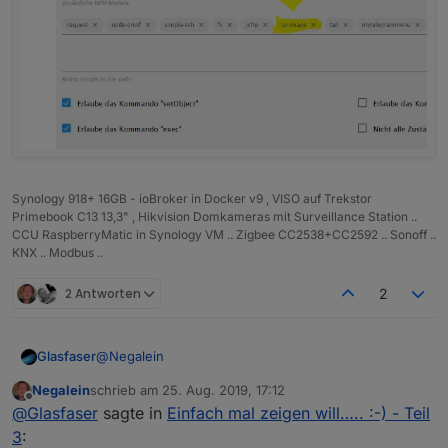
Synology 918+ 16GB - ioBroker in Docker v9 , VISO auf Trekstor
Primebook C13 13,3" , Hikvision Domkameras mit Surveillance Station ..
CCU RaspberryMatic in Synology VM .. Zigbee CC2538+CC2592 .. Sonoff ..
KNX .. Modbus ..
2 Antworten
2
@
Negalein
Glasfaser
Negalein
schrieb am
25. Aug. 2019, 17:12
Wurde eigentlich nicht gefragt … aber meinst du
zuletzt editiert von
Offline
@
Glasfaser
sagte in
Einfach mal zeigen will….. :-) - Teil
soetwas :
QR-Code ändert sich je Tag :
3
: