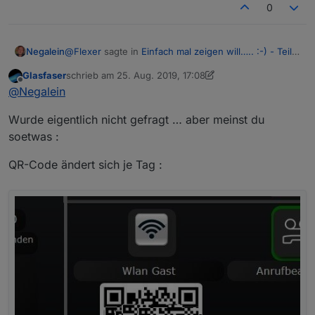
0
@
Flexer
sagte in
Einfach mal zeigen will….. :-) - Teil
Negalein
3
:
Glasfaser
schrieb am
25. Aug. 2019, 17:08
zuletzt editiert von Glasfaser
1. Juni 2020, 19:41
Offline
Habe meine Vis mal abgefilmt!
@
Negalein
Wurde eigentlich nicht gefragt … aber meinst du
Wie hast du das mit dem Gast-WLAN Code gelöst?
soetwas :
QR-Code ändert sich je Tag :