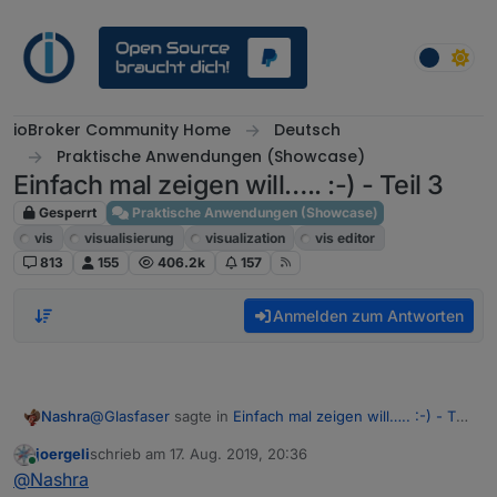
Weiter zum Inhalt
ioBroker Community Home
Deutsch
Praktische Anwendungen (Showcase)
Einfach mal zeigen will….. :-) - Teil 3
Gesperrt
Praktische Anwendungen (Showcase)
vis
visualisierung
visualization
vis editor
813
155
406.2k
157
Anmelden zum Antworten
@
Glasfaser
sagte in
Einfach mal zeigen will….. :-) - Teil
Nashra
3
:
joergeli
schrieb am
17. Aug. 2019, 20:36
zuletzt editiert von
Online
@
Nashra