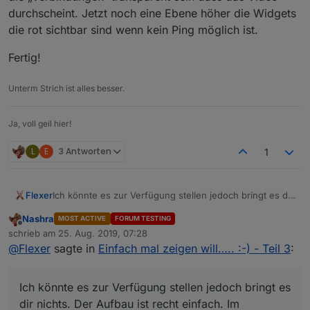
durchscheint. Jetzt noch eine Ebene höher die Widgets
die rot sichtbar sind wenn kein Ping möglich ist.
Fertig!
Unterm Strich ist alles besser.
Ja, voll geil hier!
L
E
3 Antworten
1
Ich könnte es zur Verfügung stellen jedoch bringt es dir
Flexer
nichts. Der Aufbau ist recht einfach. Im Hintergrund
Nashra
MOST ACTIVE
FORUM TESTING
läuft ein Video. Die gibt es im Internet kostenlos zum
Fertig!
Offline
schrieb am
25. Aug. 2019, 07:28
Download zum Beispiel auf Pixabay. Das musst du mit
zuletzt editiert von
@
Flexer
sagte in
Einfach mal zeigen will….. :-) - Teil 3
:
dem HTML widget einbauen. Eine Ebene höher legst du
ein Bild von deinem Netzwerkplan drauf. Hier müssen
die „Verbindungen“ transparent sein dass das Video
Ich könnte es zur Verfügung stellen jedoch bringt es
durchscheint. Jetzt noch eine Ebene höher die Widgets
die rot sichtbar sind wenn kein Ping möglich ist.
dir nichts. Der Aufbau ist recht einfach. Im