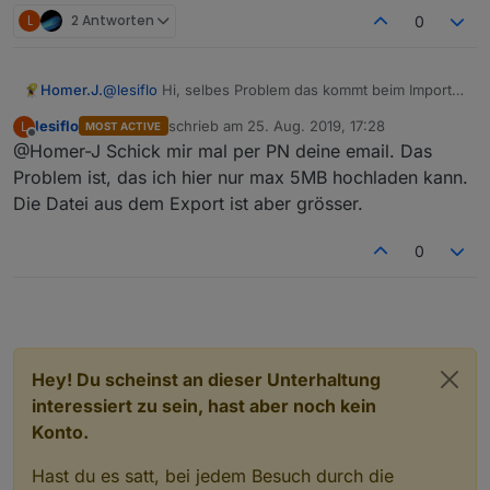
L
2 Antworten
0
Homer.J.
@
lesiflo
Hi, selbes Problem das kommt beim Import.
test/vis-views.json Not exists
lesiflo
schrieb am
25. Aug. 2019, 17:28
L
MOST ACTIVE
zuletzt editiert von
Offline
@Homer-J Schick mir mal per PN deine email. Das
Problem ist, das ich hier nur max 5MB hochladen kann.
Die Datei aus dem Export ist aber grösser.
0
Hey! Du scheinst an dieser Unterhaltung
interessiert zu sein, hast aber noch kein
Konto.
Hast du es satt, bei jedem Besuch durch die