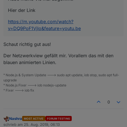
Hier der Link
https://m.youtube.com/watch?
v=DQ9PoF1Vjlo&feature=youtu.be
Schaut richtig gut aus!
Der Netzwerkview gefällt mir. Vorallem das mit den
blauen animierten Linien.
° Node.js & System Update ---> sudo apt update, iob stop, sudo apt full-
upgrade
° Node.js Fixer ---> iob nodejs-update
° Fixer ---> iob fix
0
Nashra
MOST ACTIVE
FORUM TESTING
Offline
schrieb am
25. Aug. 2019, 06:13
zuletzt editiert von