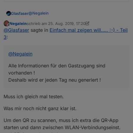
@
Negalein
Glasfaser
Negalein
schrieb am
25. Aug. 2019, 17:20
Alle Informationen für den Gastzugang sind
zuletzt editiert von Negalein
Offline
@
Glasfaser
sagte in
Einfach mal zeigen will….. :-) - Teil
vorhanden !
Deshalb wird er jeden Tag neu generiert !
3
:
@
Negalein
Alle Informationen für den Gastzugang sind
vorhanden !
Deshalb wird er jeden Tag neu generiert !
Muss ich gleich mal testen.
Was mir noch nicht ganz klar ist.
Um den QR zu scannen, muss ich extra die QR-App
starten und dann zwischen WLAN-Verbindungseinst.