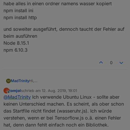
habe alles in einen ordner namens wasser kopiert
npm install ini
npm install http
und soweiter ausgeführt, dennoch taucht der Fehler auf
beim ausführen
Node 8.15.1
npm 6.10.3
0
Hi,
MadTrinity
M
bin ich nicht drauf gekommen aber ja wir hätten
jomjol
schrieb am
12. Aug. 2019, 19:01
J
einen spendieren können.
Error: Cannot find module
zuletzt editiert von
Offline
@
MadTrinity
Ich verwende Ubuntu Linux - sollte aber
Also die Interne LED vom ESP32 kann man durch
'/home/christian/wasseruhr.js'
GPIO 4 ansteuern, aber ob die jetzt nicht zu hell ist
at Function.Module._resolveFilename
habe alles in einen ordner namens wasser kopiert
keinen Unterschied machen. Es scheint, als ober schon
keine ahnung.
(module.js:548:15)
npm install ini
das Startfile nicht findet (wasseruhr.js). Ich würde
Noch mal auf den Fehler bei mir von Wasseruhr.js
at Function.Module._load (module.js:475:25)
npm install http
und soweiter ausgeführt, dennoch taucht der
verstehen, wenn er bei Tensorflow.js o.ä. einen Fehler
christian@debianiobroker:~$ node wasseruhr.js
at Function.Module.runMain (module.js:694:10)
Fehler auf beim ausführen
hat, denn dann fehlt einfach noch ein Bibliothek.
module.js:550
at startup (bootstrap_node.js:204:16)
Node 8.15.1