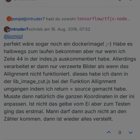
    at Module.require (internal/modules/cjs/l
    at require (internal/modules/cjs/helpers.
    at Object.<anonymous> (/opt/iobroker/nod
jomjol
@
intruder7
hast du sowohl
tensorflow/tfjs-node
J
    at Module._compile (internal/modules/cjs/
und auch
tensorflow/tfjs
per
npm install
    at Object.Module._extensions..js (intern
intruder7
schrieb am
18. Aug. 2019, 07:52
I
installiert? Ich musste dort auch ein bisschen probieren.
zuletzt editiert von
Offline
    at Module.load (internal/modules/cjs/load
@
jomjol
Du bist nicht der einzige, der dort Schwierigkeiten hat.
Ich überlege gerade, ob ich nicht einen Virtuellen Server
perfekt wäre sogar noch ein dockerimage! ;-) Habe es
aufsetzte und hochlade. Dazu brauche ich aber etwas
halbwegs zum laufen bekommen aber nur wenn ich
Zeit, da ich alles von Null auf aufsetzen müsste.
Zeile 44 in der indes.js auskommentiert habe. Allerdings
Würde eine "VirtualBox"-Maschine mit Ubuntu helfen?
verarbeitet er dann nur verzeerte Bilder als wenn das
Allignment nicht funktioniert. dieses habe ich dann in
der lib_image_cut.js bei der Funktion Allignment
umgangen indem ich return = source gemacht habe.
Musste dann natürlich die ganzen Koordinaten in der ini
anpassen. Ist nicht das gelbe vom Ei aber zum Testen
ging das erstmal. Mann darf dann auch nicht an den
Zähler kommen. dann ist wieder alles verstellt.
0