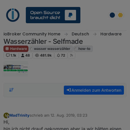
Weiter zum Inhalt
ioBroker Community Home
Deutsch
Hardware
Wasserzähler - Selfmade
Hardware
wasser wasserzähler
how-to
1.1k
48
481.9k
72
Anmelden zum Antworten
MadTrinity
schrieb am
12. Aug. 2019, 03:23
M
zuletzt editiert von
Offline
Hi,
bin ich nicht drauf gekommen aber ja wir hätten einen