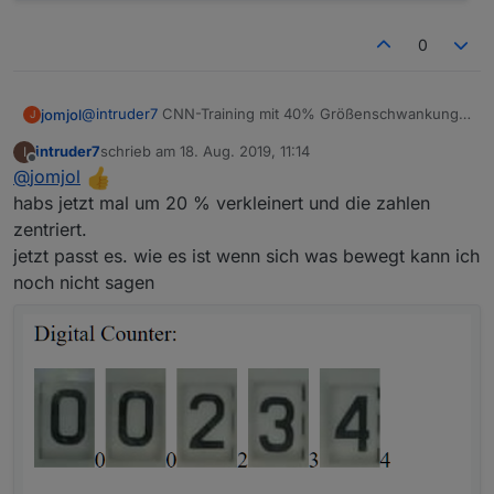
0
@
intruder7
CNN-Training mit 40% Größenschwankung
jomjol
J
in alle Richtung läuft - dauert aber etwas auf meinem
intruder7
schrieb am
18. Aug. 2019, 11:14
I
Laptop im Urlaub:
zuletzt editiert von
Offline
@
jomjol
habs jetzt mal um 20 % verkleinert und die zahlen
zentriert.
jetzt passt es. wie es ist wenn sich was bewegt kann ich
noch nicht sagen