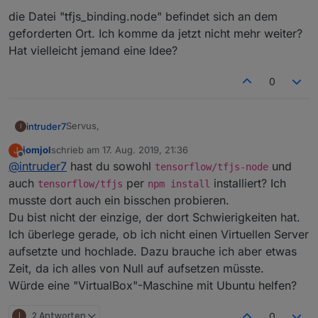
die Datei "tfjs_binding.node" befindet sich an dem
geforderten Ort. Ich komme da jetzt nicht mehr weiter?
Hat vielleicht jemand eine Idee?
0
Servus,
intruder7
I
jomjol
schrieb am
17. Aug. 2019, 21:36
J
also ich habe alles aufgebaut und der node mini d1
zuletzt editiert von
Offline
@
intruder7
hast du sowohl
und
liefert mir auch ein Bild. die erforderlichen Pakete
tensorflow/tfjs-node
habe ich alle nach vielen Schwirigkeiten installiert.
auch
per
installiert? Ich
tensorflow/tfjs
npm install
Jetzt bekommen ich den Server nicht gestartet und
root@ioBroker2-rock64:/opt/iobroker/Wasserzäh
musste dort auch ein bisschen probieren.
die Datei "tfjs_binding.node" befindet sich an dem
dieses ist im LOG
internal/modules/cjs/loader.js:805

Du bist nicht der einzige, der dort Schwierigkeiten hat.
geforderten Ort. Ich komme da jetzt nicht mehr
  return process.dlopen(module, path.toNamesp
weiter? Hat vielleicht jemand eine Idee?
Ich überlege gerade, ob ich nicht einen Virtuellen Server
                 ^

aufsetzte und hochlade. Dazu brauche ich aber etwas
Error: /opt/iobroker/node_modules/@tensorflo
Zeit, da ich alles von Null auf aufsetzen müsste.
    at Object.Module._extensions..node (inte
Würde eine "VirtualBox"-Maschine mit Ubuntu helfen?
    at Module.load (internal/modules/cjs/load
    at tryModuleLoad (internal/modules/cjs/lo
I
2 Antworten
0
    at Function.Module._load (internal/module