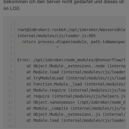
bekommen ich den Server nicht gestartet und dieses ist
im LOG
root@ioBroker2-rock64:/opt/iobroker/Wasserzähler
internal/modules/cjs/loader.js:805
return
 process.dlopen(module, path.toNamespace
                 ^
Error: /opt/iobroker/node_modules/@tensorflow/tf
    at Object.Module._extensions..node (internal
    at Module.load (internal/modules/cjs/loader.
    at tryModuleLoad (internal/modules/cjs/loade
    at Function.Module._load (internal/modules/c
    at Module.require (internal/modules/cjs/load
    at require (internal/modules/cjs/helpers.js:
    at Object.<anonymous> (/opt/iobroker/node_mo
    at Module._compile (internal/modules/cjs/loa
    at Object.Module._extensions..js (internal/m
    at Module.load (internal/modules/cjs/loader.