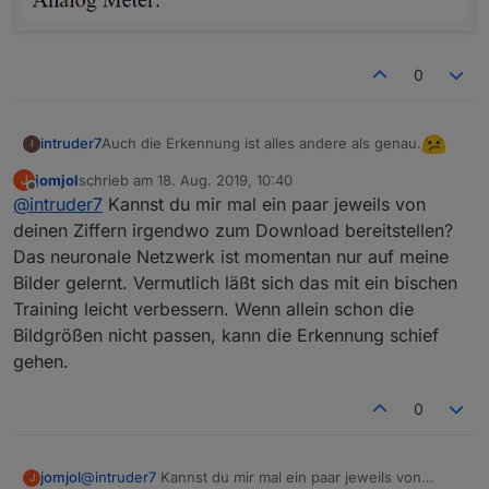
0
Auch die Erkennung ist alles andere als genau.
intruder7
I
jomjol
schrieb am
18. Aug. 2019, 10:40
J
zuletzt editiert von
Offline
@
intruder7
Kannst du mir mal ein paar jeweils von
deinen Ziffern irgendwo zum Download bereitstellen?
Das neuronale Netzwerk ist momentan nur auf meine
Bilder gelernt. Vermutlich läßt sich das mit ein bischen
Training leicht verbessern. Wenn allein schon die
Bildgrößen nicht passen, kann die Erkennung schief
gehen.
0
jomjol
@
intruder7
Kannst du mir mal ein paar jeweils von
J