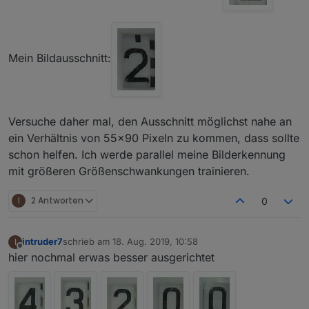
Mein Bildausschnitt:
Versuche daher mal, den Ausschnitt möglichst nahe an
ein Verhältnis von 55x90 Pixeln zu kommen, dass sollte
schon helfen. Ich werde parallel meine Bilderkennung
mit größeren Größenschwankungen trainieren.
I
2 Antworten
0
intruder7
schrieb am
18. Aug. 2019, 10:58
I
zuletzt editiert von
Offline
hier nochmal erwas besser ausgerichtet