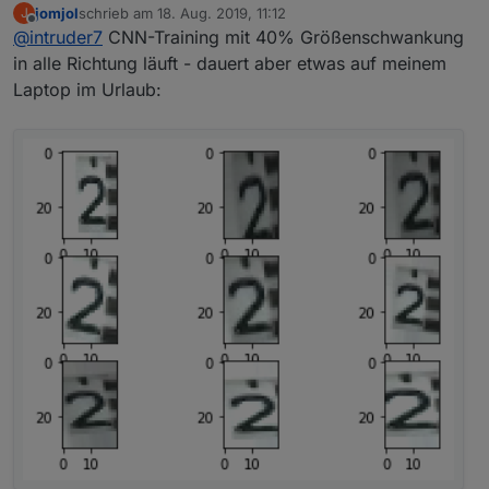
jomjol
schrieb am
18. Aug. 2019, 11:12
J
zuletzt editiert von
Offline
@
intruder7
CNN-Training mit 40% Größenschwankung
in alle Richtung läuft - dauert aber etwas auf meinem
Laptop im Urlaub:
und hier die Einzelbilder