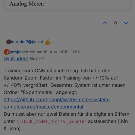
0
@
jomjol
intruder7
I
habs jetzt mal um 20 % verkleinert und die zahlen
jomjol
schrieb am
18. Aug. 2019, 11:52
J
zentriert.
zuletzt editiert von
Offline
@
intruder7
Super!
jetzt passt es. wie es ist wenn sich was bewegt kann
ich noch nicht sagen
Training vom CNN ist auch fertig. Ich habe den
Random-Zoom-Faktor im Training von +/-10% auf
+/-40% vergrößert. Gesamtes System ist unter neuen
Ordner "Experimental" abgelegt:
https://github.com/jomjol/water-meter-system-
complete/tree/master/experimental
Du musst aber nur zwei Dateien für die digitalen Ziffern
unter
austauschen (.bin
\lib\DL_model_digital_counter
& .json)