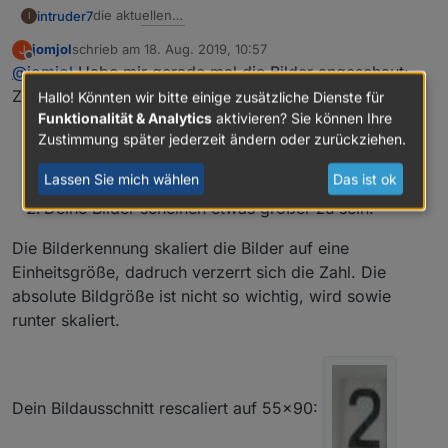
die aktuellen
intruder7
I
jomjol
schrieb am
18. Aug. 2019, 10:57
J
der rest wird schwierig.
zuletzt editiert von
Offline
@
jomjol
Habe mir gerade mal die Bilder angeschaut:
Zwei Unterschiede:
Hallo! Könnten wir bitte einige zusätzliche Dienste für
Funktionalität & Analytics
aktivieren? Sie können Ihre
Du hast ein unterschiedliches Verhältnis von Breite
Zustimmung später jederzeit ändern oder zurückziehen.
zu Höhe im Vergleich zu meinem Bildausschnitt:
Lassen Sie mich wählen
Das ist ok
bei mir: 55x90 - bei dir 40x60
Deine Bilder scheinen etwas größer zu sein.
Die Bilderkennung skaliert die Bilder auf eine
Einheitsgröße, dadruch verzerrt sich die Zahl. Die
absolute Bildgröße ist nicht so wichtig, wird sowie
runter skaliert.
Dein Bildausschnitt rescaliert auf 55x90: