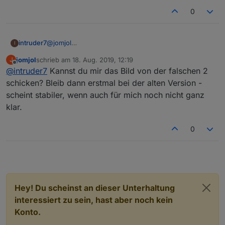
0
intruder7
@
jomjol
I
hab nur die beiden Dateien getauscht.
jomjol
schrieb am
18. Aug. 2019, 12:19
J
Ergebnis
zuletzt editiert von
Offline
@
intruder7
Kannst du mir das Bild von der falschen 2
schicken? Bleib dann erstmal bei der alten Version -
scheint stabiler, wenn auch für mich noch nicht ganz
klar.
0
Hey! Du scheinst an dieser Unterhaltung
interessiert zu sein, hast aber noch kein
Konto.