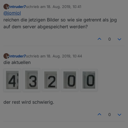
deinen Ziffern irgendwo zum Download bereitstellen?
intruder7
schrieb am
18. Aug. 2019, 10:41
I
Das neuronale Netzwerk ist momentan nur auf meine
zuletzt editiert von
Offline
@
jomjol
Bilder gelernt. Vermutlich läßt sich das mit ein bischen
Training leicht verbessern. Wenn allein schon die
reichen die jetzigen Bilder so wie sie getrennt als jpg
Bildgrößen nicht passen, kann die Erkennung schief
auf dem server abgespeichert werden?
gehen.
0
intruder7
schrieb am
18. Aug. 2019, 10:44
I
zuletzt editiert von
Offline
die aktuellen
der rest wird schwierig.
0