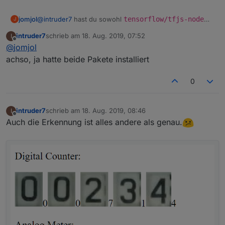
jomjol
@
intruder7
hast du sowohl
tensorflow/tfjs-node
J
und auch
tensorflow/tfjs
per
npm install
intruder7
schrieb am
18. Aug. 2019, 07:52
I
installiert? Ich musste dort auch ein bisschen probieren.
zuletzt editiert von
Offline
@
jomjol
Du bist nicht der einzige, der dort Schwierigkeiten hat.
Ich überlege gerade, ob ich nicht einen Virtuellen Server
achso, ja hatte beide Pakete installiert
aufsetzte und hochlade. Dazu brauche ich aber etwas
Zeit, da ich alles von Null auf aufsetzen müsste.
0
Würde eine "VirtualBox"-Maschine mit Ubuntu helfen?
intruder7
schrieb am
18. Aug. 2019, 08:46
I
zuletzt editiert von
Offline
Auch die Erkennung ist alles andere als genau.