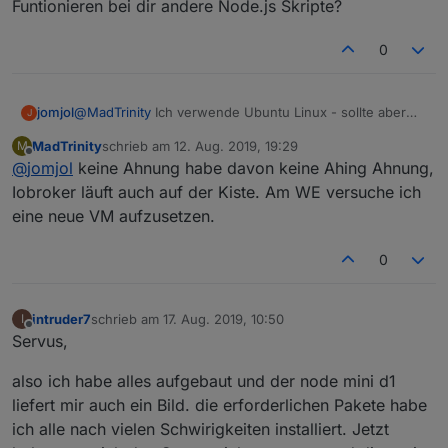
throw err;
at bootstrap_node.js:625:3
npm 6.10.3
Funtionieren bei dir andere Node.js Skripte?
^
0
jomjol
@
MadTrinity
Ich verwende Ubuntu Linux - sollte aber
J
keinen Unterschied machen. Es scheint, als ober schon
MadTrinity
schrieb am
12. Aug. 2019, 19:29
M
das Startfile nicht findet (wasseruhr.js). Ich würde
zuletzt editiert von
Offline
@
jomjol
keine Ahnung habe davon keine Ahing Ahnung,
verstehen, wenn er bei Tensorflow.js o.ä. einen Fehler
hat, denn dann fehlt einfach noch ein Bibliothek.
Iobroker läuft auch auf der Kiste. Am WE versuche ich
Funtionieren bei dir andere Node.js Skripte?
eine neue VM aufzusetzen.
0
intruder7
schrieb am
17. Aug. 2019, 10:50
I
zuletzt editiert von
Offline
Servus,
also ich habe alles aufgebaut und der node mini d1
liefert mir auch ein Bild. die erforderlichen Pakete habe
ich alle nach vielen Schwirigkeiten installiert. Jetzt