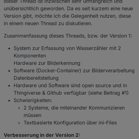
dieser Thread ist inzwischen sehr umfangreich und
finde ich gut, da sich hier nur noch wenige zurecht
versehen. Mit der Doku kann ich jetzt auch
unübersichtlich geworden. Da es seit kurzem eine neue
finden werden.
beginnen, zuerst aber muss ich einmal mit der
Version gibt, möchte ich die Gelegenheit nutzen, diese
neuen SW zurechtkommen. Aber es heißt ja, never
in einem neuen Thread zu diskutieren.
change a running system ....
Zusammenfassung dieses Threads, bzw. der Version 1:
System zur Erfassung von Wasserzähler mit 2
Komponenten
Hardware zur Bilderkennung
Software (Docker-Container) zur Bilderverarbeitung
Datenbereitstellung
Hardware und Software sind open source und in
Thingiverse & Github verfügbar (siehe Beitrag #1)
Schwierigkeiten:
2 Systeme, die miteinander Kommunizieren
müssen
Textbasierte Konfiguration über ini-Files
Verbesserung in der Version 2: