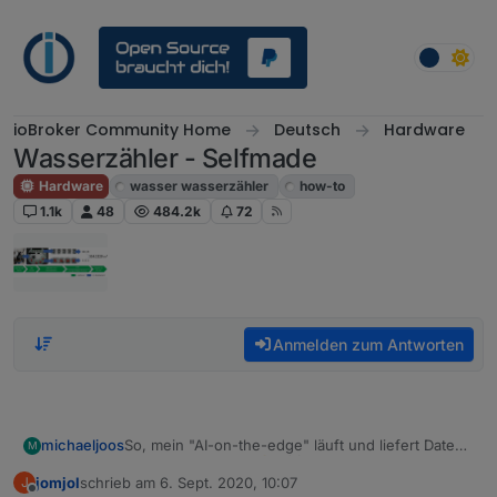
Weiter zum Inhalt
ioBroker Community Home
Deutsch
Hardware
Wasserzähler - Selfmade
Hardware
wasser wasserzähler
how-to
1.1k
48
484.2k
72
Anmelden zum Antworten
So, mein "AI-on-the-edge" läuft und liefert Daten
michaeljoos
M
in mein openHAB
jomjol
schrieb am
6. Sept. 2020, 10:07
J
Hier mal meine ersten Erfahrungen und Feedback:
zuletzt editiert von