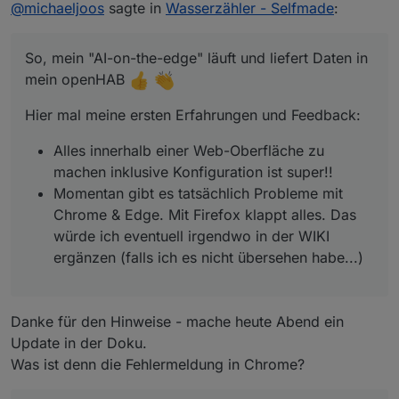
Offline
@
michaeljoos
sagte in
Wasserzähler - Selfmade
:
Alles innerhalb einer Web-Oberfläche zu
Noch ein Feature-Request ;) : Ist es möglich, im
machen inklusive Konfiguration ist super!!
So, mein "AI-on-the-edge" läuft und liefert Daten in
File-Server eine Funktion einzubauen, um einen
Momentan gibt es tatsächlich Probleme mit
ganzen Ordner zu leeren oder zumindest
Chrome & Edge. Mit Firefox klappt alles. Das
mein openHAB
Ansonsten top!
mehrere/alle Files zu selektieren und dann zu
würde ich eventuell irgendwo in der WIKI
löschen? Ich denke da vor allem an die vielen
ergänzen (falls ich es nicht übersehen
Gruss
Hier mal meine ersten Erfahrungen und Feedback:
Log-Files welche sich schnell ansammeln.
habe...)
Michael
Bei der Konfiguration der analogen ROIs
Alles innerhalb einer Web-Oberfläche zu
und"save all to config.ini" hat es mir in der
machen inklusive Konfiguration ist super!!
ini-Datei die digitalen ROIs überschrieben
Momentan gibt es tatsächlich Probleme mit
anstatt die analogen Werte zu setzen. Ich
habe es dann manuell und direkt in der
Chrome & Edge. Mit Firefox klappt alles. Das
config.ini geändert
würde ich eventuell irgendwo in der WIKI
Zu Beginn war mir nicht ganz klar, ob diese
ergänzen (falls ich es nicht übersehen habe...)
URLs immer noch dieselbe Funktion haben
wie in der Docker-Version?
-->
http://ip-address/wasserzaehler.html
-->
http://ip-address/wasserzaehler.html?
Danke für den Hinweise - mache heute Abend ein
usePreValue
Update in der Doku.
(beides liefert jetzt denselben Wert, für die
Was ist denn die Fehlermeldung in Chrome?
Verwendung in openHAB verwende ich nach
wie vor "usePreValue"