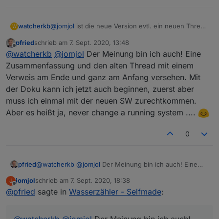
watcherkb
@
jomjol
ist die neue Version evtl. ein neuen Thread
W
wert? Dieser hier ist doch extrem gewachsen.
pfried
schrieb am
7. Sept. 2020, 13:48
zuletzt editiert von
Offline
@
watcherkb
@
jomjol
Der Meinung bin ich auch! Eine
Zusammenfassung und den alten Thread mit einem
Verweis am Ende und ganz am Anfang versehen. Mit
der Doku kann ich jetzt auch beginnen, zuerst aber
muss ich einmal mit der neuen SW zurechtkommen.
Aber es heißt ja, never change a running system ....
0
pfried
@
watcherkb
@
jomjol
Der Meinung bin ich auch! Eine
Zusammenfassung und den alten Thread mit einem
jomjol
schrieb am
7. Sept. 2020, 18:38
J
Verweis am Ende und ganz am Anfang versehen. Mit
zuletzt editiert von
Offline
@
pfried
sagte in
Wasserzähler - Selfmade
:
der Doku kann ich jetzt auch beginnen, zuerst aber
muss ich einmal mit der neuen SW zurechtkommen.
Aber es heißt ja, never change a running system ....
@
watcherkb
@
jomjol
Der Meinung bin ich auch!