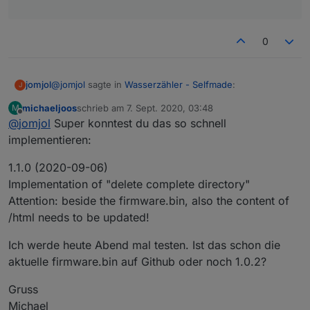
0
@
jomjol
sagte in
Wasserzähler - Selfmade
:
jomjol
J
michaeljoos
schrieb am
7. Sept. 2020, 03:48
M
zuletzt editiert von
Offline
@
jomjol
Super konntest du das so schnell
@
michaeljoos
sagte in
Wasserzähler - Selfmade
:
implementieren:
Ist jetzt in Version 1.0.2 implementiert - muss noch
So, mein "AI-on-the-edge" läuft und liefert
etwas getest werden, daher zunächst bitte mit Vorsicht
1.1.0 (2020-09-06)
Daten in mein openHAB
zu geniesen (Achtung: du muss auch die Dateien in
Implementation of "delete complete directory"
/html updaten).
Ansonsten top!
Hier mal meine ersten Erfahrungen und
Attention: beside the firmware.bin, also the content of
Feedback:
/html needs to be updated!
Gruss
Michael
Alles innerhalb einer Web-Oberfläche zu
Ich werde heute Abend mal testen. Ist das schon die
machen inklusive Konfiguration ist
super!!
aktuelle firmware.bin auf Github oder noch 1.0.2?
Momentan gibt es tatsächlich Probleme
mit Chrome & Edge. Mit Firefox klappt
Gruss
alles. Das würde ich eventuell irgendwo
Michael