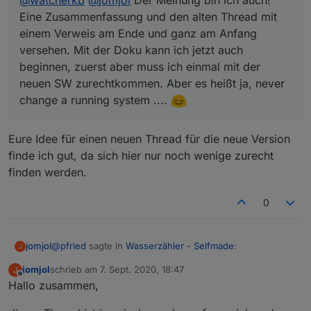
Eine Zusammenfassung und den alten Thread mit
einem Verweis am Ende und ganz am Anfang
versehen. Mit der Doku kann ich jetzt auch
beginnen, zuerst aber muss ich einmal mit der
neuen SW zurechtkommen. Aber es heißt ja, never
change a running system ....
Eure Idee für einen neuen Thread für die neue Version
finde ich gut, da sich hier nur noch wenige zurecht
finden werden.
0
@
pfried
sagte in
Wasserzähler - Selfmade
:
jomjol
J
jomjol
schrieb am
7. Sept. 2020, 18:47
J
zuletzt editiert von
Offline
Hallo zusammen,
@
watcherkb
@
jomjol
Der Meinung bin ich auch!
Eine Zusammenfassung und den alten Thread mit
Eure Idee für einen neuen Thread für die neue Version
einem Verweis am Ende und ganz am Anfang