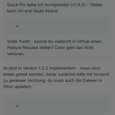
wie vor "usePreValue"
Quick-Fix habe ich hochgeladen (v1.0.2) - Testen
Noch ein Feature-Request ;) : Ist es möglich, im
kann ich erst heute Abend
File-Server eine Funktion einzubauen, um einen
ganzen Ordner zu leeren oder zumindest
mehrere/alle Files zu selektieren und dann zu
löschen? Ich denke da vor allem an die vielen Log-
Files welche sich schnell ansammeln.
Guter Punkt - kannst du vielleicht in Github einen
Feature Request stellen? Dann geht das nicht
verloren.
Ist jetzt in Version 1.0.2 implementiert - muss noch
etwas getest werden, daher zunächst bitte mit Vorsicht
zu geniesen (Achtung: du muss auch die Dateien in
/html updaten).