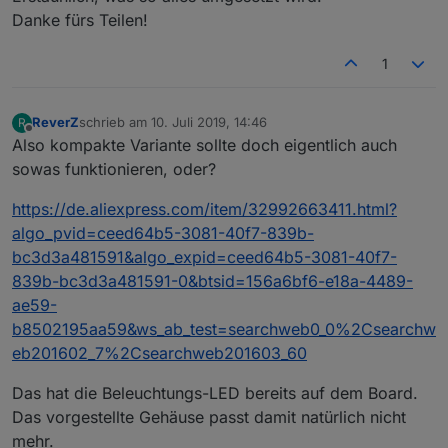
Danke fürs Teilen!
1
ReverZ
schrieb am
10. Juli 2019, 14:46
R
zuletzt editiert von
Offline
Also kompakte Variante sollte doch eigentlich auch
sowas funktionieren, oder?
https://de.aliexpress.com/item/32992663411.html?
algo_pvid=ceed64b5-3081-40f7-839b-
bc3d3a481591&algo_expid=ceed64b5-3081-40f7-
839b-bc3d3a481591-0&btsid=156a6bf6-e18a-4489-
ae59-
b8502195aa59&ws_ab_test=searchweb0_0%2Csearchw
eb201602_7%2Csearchweb201603_60
Das hat die Beleuchtungs-LED bereits auf dem Board.
Das vorgestellte Gehäuse passt damit natürlich nicht
mehr.