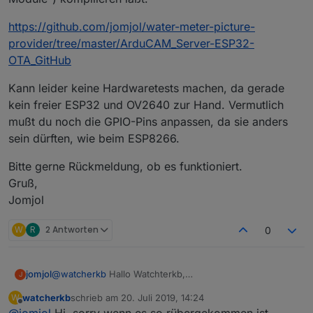
https://github.com/jomjol/water-meter-picture-
provider/tree/master/ArduCAM_Server-ESP32-
OTA_GitHub
Kann leider keine Hardwaretests machen, da gerade
kein freier ESP32 und OV2640 zur Hand. Vermutlich
mußt du noch die GPIO-Pins anpassen, da sie anders
sein dürften, wie beim ESP8266.
Bitte gerne Rückmeldung, ob es funktioniert.
Gruß,
Jomjol
W
R
2 Antworten
0
@
watcherkb
Hallo Watchterkb,
jomjol
J
der Code funktioniert nicht direkt mit ESP32, da einige
watcherkb
schrieb am
20. Juli 2019, 14:24
W
Bibliotheken für den WebServer und auch die ArduCam
https://github.com/jomjol/water-meter-picture-
zuletzt editiert von
Offline