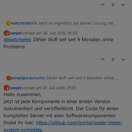
0
watcherkb
Wie sieht es eigentlich bei deiner Lösung mit
W
Kondenswasser aus? Läuft das immer noch
jomjol
schrieb am
26. Juli 2019, 15:54
J
zuverlässig?
zuletzt editiert von
Offline
@
watcherkb
Zähler läuft seit seit 9 Monaten ohne
Probleme
0
jomjol
@
watcherkb
Zähler läuft seit seit 9 Monaten ohne
J
Probleme
jomjol
schrieb am
27. Juli 2019, 21:01
J
zuletzt editiert von
Offline
Hallo zusammen,
jetzt ist jede Komponente in einer ersten Version
dokumentiert und veröffentlicht. Der Code für einen
kompletten Server mit allen Softwarekomponenten
findet ihr hier:
https://github.com/jomjol/water-meter-
system-complete
.