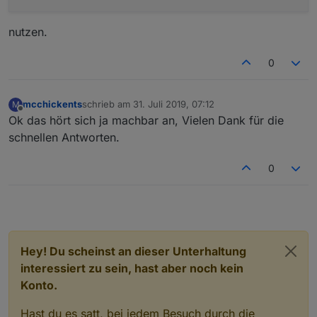
nutzen.
0
mcchickents
schrieb am
31. Juli 2019, 07:12
M
zuletzt editiert von
Offline
Ok das hört sich ja machbar an, Vielen Dank für die
schnellen Antworten.
0
Hey! Du scheinst an dieser Unterhaltung
interessiert zu sein, hast aber noch kein
Konto.
Hast du es satt, bei jedem Besuch durch die