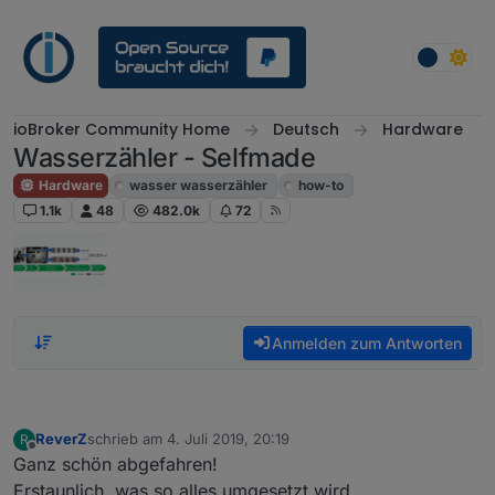
Weiter zum Inhalt
ioBroker Community Home
Deutsch
Hardware
Wasserzähler - Selfmade
Hardware
wasser wasserzähler
how-to
1.1k
48
482.0k
72
Anmelden zum Antworten
ReverZ
schrieb am
4. Juli 2019, 20:19
R
zuletzt editiert von
Offline
Ganz schön abgefahren!
Erstaunlich, was so alles umgesetzt wird.