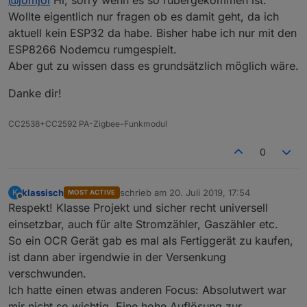
@
jomjol
Hi, sorry wenn es so rübergekommen ist.
nur für den ESP8266 funktionieren.
provider/tree/master/ArduCAM_Server-ESP32-
Ich habe eine Version erstellt, die sich für den ESP32 mit
OTA_GitHub
Kann leider keine Hardwaretests machen, da gerade
Wollte eigentlich nur fragen ob es damit geht, da ich
der Arduino-Umgebung (Board: "ESP32 Dev Module")
kein freier ESP32 und OV2640 zur Hand. Vermutlich
aktuell kein ESP32 da habe. Bisher habe ich nur mit den
kompilieren läßt:
mußt du noch die GPIO-Pins anpassen, da sie anders
Bitte gerne Rückmeldung, ob es funktioniert.
ESP8266 Nodemcu rumgespielt.
sein dürften, wie beim ESP8266.
Gruß,
Aber gut zu wissen dass es grundsätzlich möglich wäre.
Jomjol
Danke dir!
CC2538+CC2592 PA-Zigbee-Funkmodul
0
klassisch
schrieb am
20. Juli 2019, 17:54
K
MOST ACTIVE
zuletzt editiert von
Offline
Respekt! Klasse Projekt und sicher recht universell
einsetzbar, auch für alte Stromzähler, Gaszähler etc.
So ein OCR Gerät gab es mal als Fertiggerät zu kaufen,
ist dann aber irgendwie in der Versenkung
verschwunden.
Ich hatte einen etwas anderen Focus: Absolutwert war
mir nicht so wichtig. Eine hohe Auflösung zur