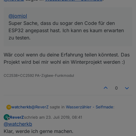
@
jomjol
Super Sache, dass du sogar den Code für den
ESP32 angepasst hast. Ich kann es kaum erwarten
zu testen.
Wär cool wenn du deine Erfahrung teilen könntest. Das
Projekt wird bei mir wohl ein Winterprojekt werden :)
CC2538+CC2592 PA-Zigbee-Funkmodul
0
@
ReverZ
sagte in
Wasserzähler - Selfmade
:
watcherkb
W
ReverZ
schrieb am
23. Juli 2019, 08:41
R
zuletzt editiert von
Offline
@
watcherkb
@
jomjol
Super Sache, dass du sogar den Code für den
Klar, werde ich gerne machen.
Wär cool wenn du deine Erfahrung teilen könntest.
ESP32 angepasst hast. Ich kann es kaum