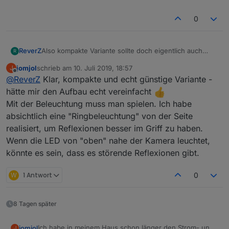
0
Also kompakte Variante sollte doch eigentlich auch
ReverZ
R
sowas funktionieren, oder?
jomjol
schrieb am
10. Juli 2019, 18:57
J
https://de.aliexpress.com/item/32992663411.html?
zuletzt editiert von
Offline
@
ReverZ
Klar, kompakte und echt günstige Variante -
algo_pvid=ceed64b5-3081-40f7-839b-
bc3d3a481591&algo_expid=ceed64b5-3081-40f7-
Das hat die Beleuchtungs-LED bereits auf dem Board.
hätte mir den Aufbau echt vereinfacht
839b-bc3d3a481591-0&btsid=156a6bf6-e18a-4489-
Das vorgestellte Gehäuse passt damit natürlich nicht
Mit der Beleuchtung muss man spielen. Ich habe
ae59-
mehr.
absichtlich eine "Ringbeleuchtung" von der Seite
b8502195aa59&ws_ab_test=searchweb0_0%2Csearch
realisiert, um Reflexionen besser im Griff zu haben.
web201602_7%2Csearchweb201603_60
Wenn die LED von "oben" nahe der Kamera leuchtet,
könnte es sein, dass es störende Reflexionen gibt.
W
1 Antwort
0
8 Tagen später
Ich habe in meinem Haus schon länger den Strom- und
jomjol
J