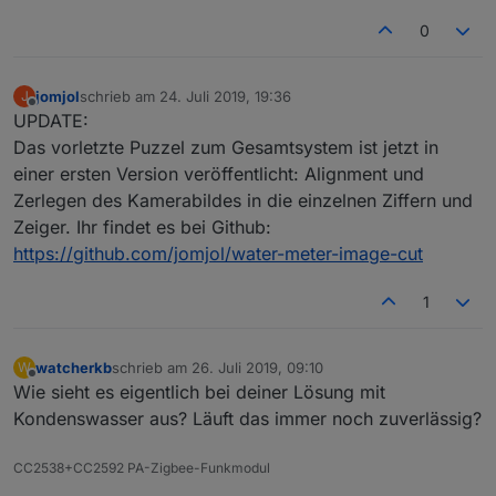
Das Projekt wird bei mir wohl ein Winterprojekt
erwarten zu testen.
0
werden :)
jomjol
schrieb am
24. Juli 2019, 19:36
J
zuletzt editiert von
Offline
UPDATE:
Das vorletzte Puzzel zum Gesamtsystem ist jetzt in
einer ersten Version veröffentlicht: Alignment und
Zerlegen des Kamerabildes in die einzelnen Ziffern und
Zeiger. Ihr findet es bei Github:
https://github.com/jomjol/water-meter-image-cut
1
watcherkb
schrieb am
26. Juli 2019, 09:10
W
zuletzt editiert von
Offline
Wie sieht es eigentlich bei deiner Lösung mit
Kondenswasser aus? Läuft das immer noch zuverlässig?
CC2538+CC2592 PA-Zigbee-Funkmodul