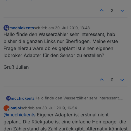
2
mcchickents
schrieb am
30. Juli 2019, 13:43
M
zuletzt editiert von
Offline
Hallo finde den Wasserzähler sehr interessant, hab
bisher die ganzen Links nur überflogen. Meine erste
Frage hierzu wäre ob es geplant ist einen eigenen
Iobroker Adapter für den Sensor zu erstellen?
Gruß Julian
0
Hallo finde den Wasserzähler sehr interessant,
mcchickents
M
hab bisher die ganzen Links nur überflogen.
jomjol
schrieb am
30. Juli 2019, 16:54
J
Meine erste Frage hierzu wäre ob es geplant ist
Gruß Julian
zuletzt editiert von
Offline
@
mcchickents
Eigener Adapter ist erstmal nicht
einen eigenen Iobroker Adapter für den Sensor
zu erstellen?
geplant. Die Rückgabe ist eine einfache Homepage, die
den Zählerstand als Zahl zurück gibt. Alternativ könntest