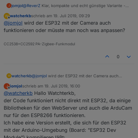
Server für Bildverarbeituung:
Bilderkennung für Zeiger:
vollständigen Server veröffentlicht.
jomjol
@
ReverZ
Klar, kompakte und echt günstige Variante -
J
https://github.com/jomjol/water-meter-system-
Stehe gerne für Feedback und Fragen zur Verfügung.
https://github.com/jomjol/neural-network-analog-
Beste Grüße,
hätte mir den Aufbau echt vereinfacht
complete
needle-readout
watcherkb
schrieb am
19. Juli 2019, 09:29
W
Mit der Beleuchtung muss man spielen. Ich habe
zuletzt editiert von
auch als
lauffähiges Docker Image
verfügbar
OCR für Digits:
https://github.com/jomjol/neural-
Offline
Jomjol
@
jomjol
wird der ESP32 mit der Camera auch
absichtlich eine "Ringbeleuchtung" von der Seite
WYSIWYG-Tool zum Einstellen des Servers:
network-digital-counter-readout
funktionieren oder müsste man noch was anpassen?
realisiert, um Reflexionen besser im Griff zu haben.
http://wasserzaehler.ignorelist.com
Wenn die LED von "oben" nahe der Kamera leuchtet,
könnte es sein, dass es störende Reflexionen gibt.
CC2538+CC2592 PA-Zigbee-Funkmodul
0
watcherkb
@
jomjol
wird der ESP32 mit der Camera auch
W
funktionieren oder müsste man noch was
jomjol
schrieb am
19. Juli 2019, 16:00
J
anpassen?
zuletzt editiert von
Offline
@
watcherkb
Hallo Watchterkb,
der Code funktioniert nicht direkt mit ESP32, da einige
Bibliotheken für den WebServer und auch die ArduCam
nur für den ESP8266 funktionieren.
Ich habe eine Version erstellt, die sich für den ESP32
mit der Arduino-Umgebung (Board: "ESP32 Dev
Module") kompilieren läßt: