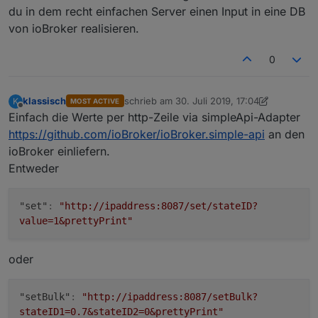
du in dem recht einfachen Server einen Input in eine DB
von ioBroker realisieren.
0
klassisch
schrieb am
30. Juli 2019, 17:04
K
MOST ACTIVE
zuletzt editiert von klassisch
Offline
Einfach die Werte per http-Zeile via simpleApi-Adapter
https://github.com/ioBroker/ioBroker.simple-api
an den
ioBroker einliefern.
Entweder
"set"
:
"http://ipaddress:8087/set/stateID?
value=1&prettyPrint"
oder
"setBulk"
:
"http://ipaddress:8087/setBulk?
stateID1=0.7&stateID2=0&prettyPrint"